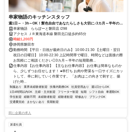
串家物語のキッチンスタッフ
週1日～・3h～OK！髪色自由であなたらしさも大切に♪3カ月～半年の短
期勤務もOK
串家物語 ららぽーと磐田店 /298
アクセス ＪＲ東海道本線 磐田北口徒歩約65分
時給1,200円
静岡県磐田市
勤務時間 【平日・日祝が最終日のみ】 10:00-21:30 【土曜日・翌日
祝日の日曜日】 10:00-22:30 上記時間帯で曜日、時間などは面接の際
お気軽にご相談ください◎3カ月～半年の短期勤務...
仕事内容 【お仕事内容】 【主なお仕事内容】 お仕事は簡単なものか
ら、少しずつお任せします！ ●串打ち お肉や野菜を一口サイズにカッ
トして、串に刺していく作業です。 「お肉はこの向きで刺すと、揚
げた時...
制服あり
業界未経験者歓迎
扶養内勤務OK
社員登用あり
週1日からOK
1日4時間以内OK
主婦・主夫歓迎
フリーター歓迎
短期
シフト自由
車通勤OK
学生歓迎
経験不問
未経験者歓迎
経験者歓迎
研修あり
ブランクOK
交通費支給
まかないあり
長期歓迎
同じ企業の求人
派遣社員