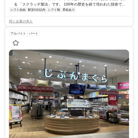
せていただいています。 ●勤務先へのアクセス 各店舗最寄駅から徒歩
る 「スクラッチ製法」です。 100年の歴史を経て培われた技術で...
圏内の立地がほとんどです。 ※一部郊外の店舗もあります。 ※詳し
シフト自由
駅近5分以内
シフト制
昇給あり
くはお気軽にお問合せください。
同じ企業の求人
アルバイト・パート