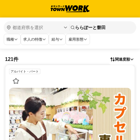
ららぽーと磐田
職種
求人の特徴
給与
雇用形態
121件
関連度順
アルバイト・パート