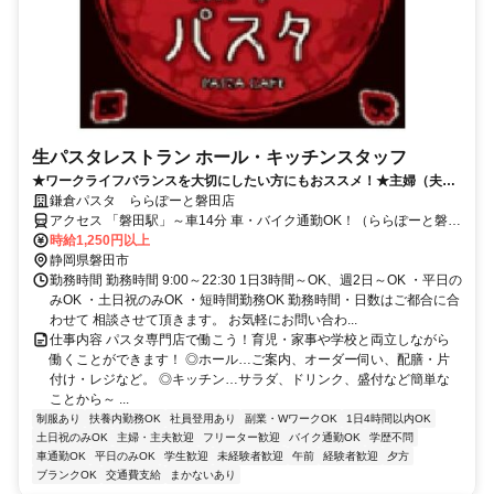
生パスタレストラン ホール・キッチンスタッフ
★ワークライフバランスを大切にしたい方にもおススメ！★主婦（夫）
さん大歓迎！シフトは希望性で融通も利きます。小さいお子様がいる方
鎌倉パスタ ららぽーと磐田店
も絶賛活躍中。
アクセス 「磐田駅」～車14分 車・バイク通勤OK！（ららぽーと磐田
内）
時給1,250円以上
静岡県磐田市
勤務時間 勤務時間 9:00～22:30 1日3時間～OK、週2日～OK ・平日の
みOK ・土日祝のみOK ・短時間勤務OK 勤務時間・日数はご都合に合
わせて 相談させて頂きます。 お気軽にお問い合わ...
仕事内容 パスタ専門店で働こう！育児・家事や学校と両立しながら
働くことができます！ ◎ホール…ご案内、オーダー伺い、配膳・片
付け・レジなど。 ◎キッチン…サラダ、ドリンク、盛付など簡単な
ことから～ ...
制服あり
扶養内勤務OK
社員登用あり
副業・WワークOK
1日4時間以内OK
土日祝のみOK
主婦・主夫歓迎
フリーター歓迎
バイク通勤OK
学歴不問
車通勤OK
平日のみOK
学生歓迎
未経験者歓迎
午前
経験者歓迎
夕方
ブランクOK
交通費支給
まかないあり