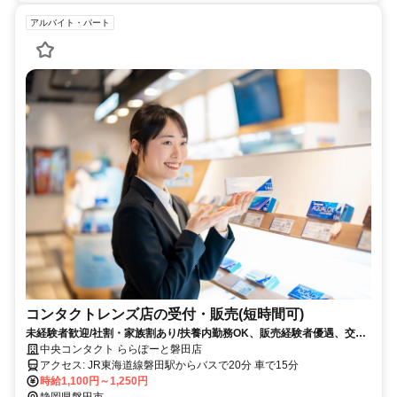
アルバイト・パート
コンタクトレンズ店の受付・販売(短時間可)
未経験者歓迎/社割・家族割あり/扶養内勤務OK、販売経験者優遇、交通
費規定支給
中央コンタクト ららぽーと磐田店
アクセス: JR東海道線磐田駅からバスで20分 車で15分
時給1,100円～1,250円