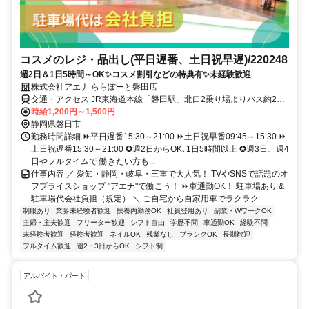
コスメのレジ・品出し(平日遅番、土日祝早遅)/220248
週2日＆1日5時間～OK✨コスメ割引などの特典有✨未経験歓迎
株式会社アエナ ららぽーと磐田店
交通・アクセス JR東海道本線「磐田駅」北口2乗り場よりバス約20
分★車通勤OK（社内規定有）→駐車場のご用意と駐車場代はアエナ
時給1,200円～1,500円
が負担します！
静岡県磐田市
勤務時間詳細 ⏩平日遅番15:30～21:00 ⏩土日祝早番09:45～15:30 ⏩
土日祝遅番15:30～21:00 ✪週2日からOK､1日5時間以上 ✪週3日、週4
日やフルタイムで 働きたい方も...
仕事内容 ／ 愛知・静岡・岐阜・三重で大人気！ TVやSNSで話題のオ
フプライスショップ "アエナ"で働こう！ ⏩車通勤OK！ 駐車場あり＆
駐車場代会社負担（規定） ＼ ご自宅から自家用車でラクラク...
制服あり
業界未経験者歓迎
扶養内勤務OK
社員登用あり
副業・WワークOK
主婦・主夫歓迎
フリーター歓迎
シフト自由
学歴不問
車通勤OK
経験不問
未経験者歓迎
経験者歓迎
ネイルOK
残業なし
ブランクOK
長期歓迎
フルタイム歓迎
週2・3日からOK
シフト制
アルバイト・パート