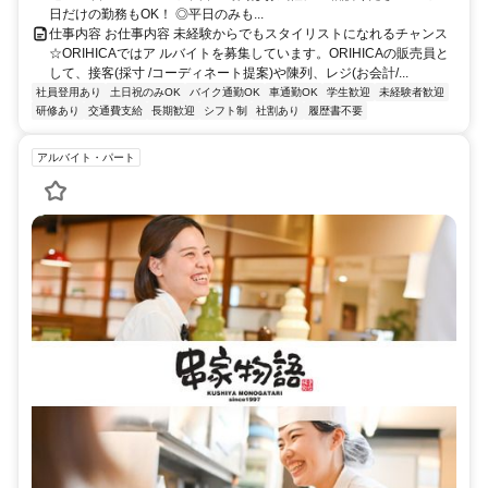
日だけの勤務もOK！ ◎平日のみも...
仕事内容 お仕事内容 未経験からでもスタイリストになれるチャンス
☆ORIHICAではア ルバイトを募集しています。ORIHICAの販売員と
して、接客(採寸 /コーディネート提案)や陳列、レジ(お会計/...
社員登用あり
土日祝のみOK
バイク通勤OK
車通勤OK
学生歓迎
未経験者歓迎
研修あり
交通費支給
長期歓迎
シフト制
社割あり
履歴書不要
アルバイト・パート