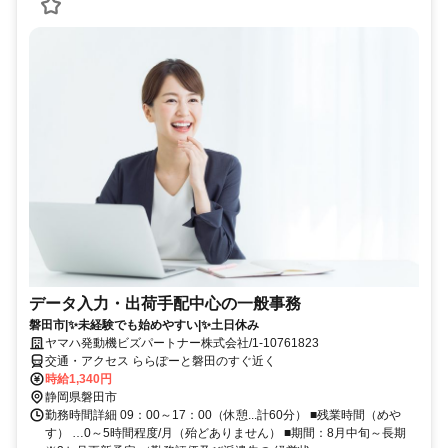
データ入力・出荷手配中心の一般事務
磐田市|✨未経験でも始めやすい|✨土日休み
ヤマハ発動機ビズパートナー株式会社/1-10761823
交通・アクセス ららぽーと磐田のすぐ近く
時給1,340円
静岡県磐田市
勤務時間詳細 09：00～17：00（休憩...計60分） ■残業時間（めや
す） …0～5時間程度/月（殆どありません） ■期間：8月中旬～長期