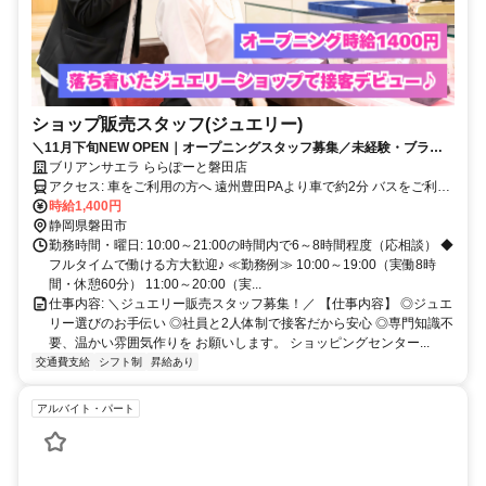
ショップ販売スタッフ(ジュエリー)
＼11月下旬NEW OPEN｜オープニングスタッフ募集／未経験・ブラン
クOK！ショッピングセンター内のゆったり接客できるジュエリー店で働
ブリアンサエラ ららぽーと磐田店
きませんか？♪
アクセス: 車をご利用の方へ 遠州豊田PAより車で約2分 バスをご利用
の方へ JR東海道本線「磐田駅」磐田駅北口2のりばより、バスで約
時給1,400円
20分
静岡県磐田市
勤務時間・曜日: 10:00～21:00の時間内で6～8時間程度（応相談） ◆
フルタイムで働ける方大歓迎♪ ≪勤務例≫ 10:00～19:00（実働8時
間・休憩60分） 11:00～20:00（実...
仕事内容: ＼ジュエリー販売スタッフ募集！／ 【仕事内容】 ◎ジュエ
リー選びのお手伝い ◎社員と2人体制で接客だから安心 ◎専門知識不
要、温かい雰囲気作りを お願いします。 ショッピングセンター...
交通費支給
シフト制
昇給あり
アルバイト・パート