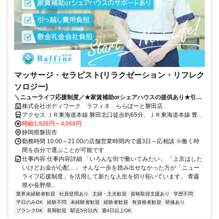
マッサージ・セラピスト(リラクゼーション・リフレク
ソロジー)
＼ニューライフ応援制度／★家賃補助orシェアハウスの提供あり★引越
費用負担 新しい地で新しい人生を♪
株式会社ボディワーク ラフィネ ららぽーと磐田店
アクセス ＪＲ東海道本線 磐田北口徒歩約65分、ＪＲ東海道本線 豊田
町北口徒歩約67分、ＪＲ東海道本線 御厨（静岡県）西口徒歩約84分
時給1,926円～4,068円
最寄駅：磐田駅
静岡県磐田市
勤務時間 10:00～21:00の店舗営業時間内で週3日～応相談 ※働く時
間を自分で選ぶことが可能です
仕事内容 仕事内容詳細 「いろんな街で働いてみたい」 「上京はした
いけどお金が心配…」 そんな一歩を踏み出せなかった方が「ニュー
ライフ応援制度」を活用して新たな人生を切り拓いています。 青森
県や長野県...
業界未経験者歓迎
社員登用あり
主婦・主夫歓迎
資格取得支援あり
学歴不問
平日のみOK
経験不問
未経験者歓迎
経験者歓迎
有資格者歓迎
研修あり
ブランクOK
長期歓迎
駅近5分以内
週4日以上OK