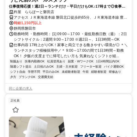
仕事復帰応援！週2日～ランチだけ・平日だけもOK♪17時まで◎食事補
助有◎ブランクも丁寧な研修で安心
杵屋 ららぽーと磐田店
アクセス ＪＲ東海道本線 磐田北口徒歩約65分、ＪＲ東海道本線 豊田
町北口徒歩約67分、ＪＲ東海道本線 御厨（静岡県）西口徒歩約84分
時給1,150円以上
静岡県磐田市
勤務時間 ・勤務時間： [1] 09:00～17:00 ・最低勤務日数（週）：2日
シフトサイクル：2週間 9:00～17:00 ※週2日～、1日3時間～OK
仕事内容 17時上がりOK！家事と両立できる働きやすい環境が◎ ＊＼
ランチスタッフ積極採用中／＊ 9:00～17:00の間で1日3時間～勤務
OK！ 夕飯の支度までに帰宅したい方も 気兼ねなくシフトが組...
制服あり
扶養内勤務OK
社員登用あり
副業・WワークOK
1日4時間以内OK
隔週シフト提出
土日祝のみOK
主婦・主夫歓迎
フリーター歓迎
バイク通勤OK
シフト自由
学歴不問
平日のみOK
未経験者歓迎
午前
経験者歓迎
研修あり
夕方
ブランクOK
交通費支給
同じ企業の求人
正社員