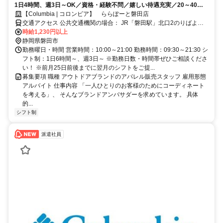
1日4時間、週3日～OK／資格・経験不問／嬉しい待遇充実／20～40代
活躍中／髪型・髪色自由
【Columbia | コロンビア】 ららぽーと磐田店
交通アクセス 公共交通機関の場合： JR「磐田駅」北口2のりばより
バス約20分 車の場合： 東名高速道路 磐田ICから 約2km 東名高速道
時給1,230円以上
路 浜松ICから 約7.7km 磐田バイパス 見付ICから 約3km
静岡県磐田市
勤務曜日・時間 営業時間：10:00～21:00 勤務時間：09:30～21:30 シ
フト制：1日6時間～、週3日～ ※勤務日数・時間帯ぜひご相談くださ
い！ ※前月25日前後までに翌月のシフトをご提...
募集要項 職種 アウトドアブランドのアパレル販売スタッフ 雇用形態
アルバイト 仕事内容 「一人ひとりのお客様のためにコーディネート
を考える」、 そんなブランドアンバサダーを求めています。 具体
的...
シフト制
派遣社員