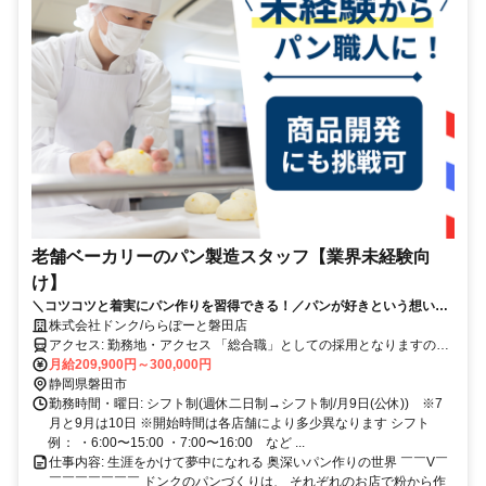
老舗ベーカリーのパン製造スタッフ【業界未経験向
け】
＼コツコツと着実にパン作りを習得できる！／パンが好きという想いを
仕事に。
株式会社ドンク/ららぽーと磐田店
アクセス: 勤務地・アクセス 「総合職」としての採用となりますの
で、 将来的にはキャリア形成のための職種変更や、 転居を伴う異動
月給209,900円～300,000円
の可能性もございます。 ●初期配属について 最初の配属店舗について
静岡県磐田市
は、 入社前に希望勤務地をお伺いの上、可能な限り考慮いたします
勤務時間・曜日: シフト制(週休二日制→シフト制/月9日(公休)) ※7
が、 ご希望や各店の欠員状況を総合的に勘案し、最終決定させてい
月と9月は10日 ※開始時間は各店舗により多少異なります シフト
ただきます。 ●店舗異動について 一般社員の間は2～3年に一度の間
例： ・6:00〜15:00 ・7:00〜16:00 など ...
隔で、 近隣への店舗異動の可能性がございます。 ただし、その際は
仕事内容: 生涯をかけて夢中になれる 奥深いパン作りの世界 ￣￣V￣
ご本人のご事情・希望を確認しながら、 最終的に異動先の決定をさ
￣￣￣￣￣￣￣ ドンクのパンづくりは、 それぞれのお店で粉から作