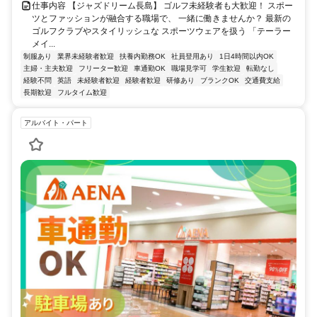
仕事内容 【ジャズドリーム長島】 ゴルフ未経験者も大歓迎！ スポー
ツとファッションが融合する職場で、 一緒に働きませんか？ 最新の
ゴルフクラブやスタイリッシュな スポーツウェアを扱う 「テーラー
メイ...
制服あり
業界未経験者歓迎
扶養内勤務OK
社員登用あり
1日4時間以内OK
主婦・主夫歓迎
フリーター歓迎
車通勤OK
職場見学可
学生歓迎
転勤なし
経験不問
英語
未経験者歓迎
経験者歓迎
研修あり
ブランクOK
交通費支給
長期歓迎
フルタイム歓迎
アルバイト・パート