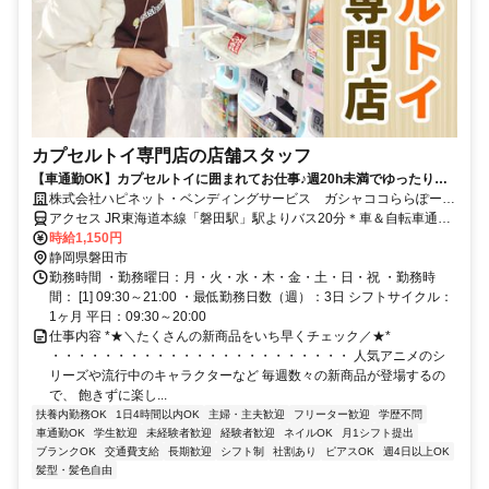
カプセルトイ専門店の店舗スタッフ
【車通勤OK】カプセルトイに囲まれてお仕事♪週20h未満でゆったり勤
務のシフトです◎ネイル＆ピアスOK・髪色自由
株式会社ハピネット・ベンディングサービス ガシャココららぽーと
磐田
アクセス JR東海道本線「磐田駅」駅よりバス20分＊車＆自転車通勤
可(規定有) ★公共交通機関の場合交通費全額支給
時給1,150円
静岡県磐田市
勤務時間 ・勤務曜日：月・火・水・木・金・土・日・祝 ・勤務時
間： [1] 09:30～21:00 ・最低勤務日数（週）：3日 シフトサイクル：
1ヶ月 平日：09:30～20:00
仕事内容 *★＼たくさんの新商品をいち早くチェック／★*
・・・・・・・・・・・・・・・・・・・・・・・ 人気アニメのシ
リーズや流行中のキャラクターなど 毎週数々の新商品が登場するの
で、 飽きずに楽し...
扶養内勤務OK
1日4時間以内OK
主婦・主夫歓迎
フリーター歓迎
学歴不問
車通勤OK
学生歓迎
未経験者歓迎
経験者歓迎
ネイルOK
月1シフト提出
ブランクOK
交通費支給
長期歓迎
シフト制
社割あり
ピアスOK
週4日以上OK
髪型・髪色自由