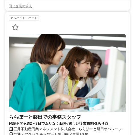
同じ企業の求人
アルバイト・パート
ららぽーと磐田での事務スタッフ
経験不問✨週2～3日でムリなく勤務♪嬉しい従業員割引あり◎
三井不動産商業マネジメント株式会社 ららぽーと磐田オペレーショ
ンセンター
交通・アクセス ららぽーと磐田内／車通勤OK