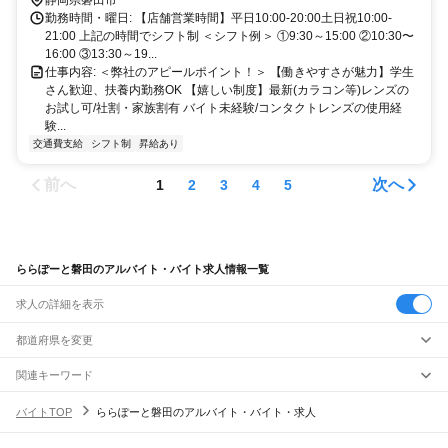
静岡県磐田市
勤務時間・曜日: 【店舗営業時間】平日10:00-20:00土日祝10:00-
21:00 上記の時間でシフト制 ＜シフト例＞ ①9:30～15:00 ②10:30〜
16:00 ③13:30～19...
仕事内容: ＜弊社のアピールポイント！＞ 【働きやすさが魅力】学生
さん歓迎、扶養内勤務OK 【嬉しい制度】最新(カラコン等)レンズの
お試し可/社割・家族割有 バイト未経験/コンタクトレンズの使用経
験...
交通費支給
シフト制
昇給あり
前へ
次へ
1
2
3
4
5
ららぽーと磐田のアルバイト・バイト求人情報一覧
求人の詳細を表示
都道府県を変更
関連キーワード
完全在宅ワーク 全国
シール貼り 在宅
現在地周辺
ガチャガチャ
犬カフェ
バイトTOP
ららぽーと磐田のアルバイト・バイト・求人