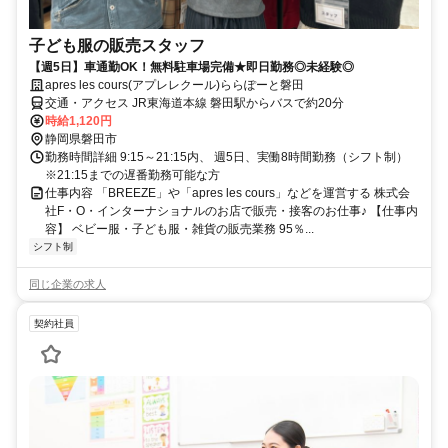
子ども服の販売スタッフ
【週5日】車通勤OK！無料駐車場完備★即日勤務◎未経験◎
apres les cours(アプレレクール)ららぽーと磐田
交通・アクセス JR東海道本線 磐田駅からバスで約20分
時給1,120円
静岡県磐田市
勤務時間詳細 9:15～21:15内、 週5日、実働8時間勤務（シフト制）
※21:15までの遅番勤務可能な方
仕事内容 「BREEZE」や「apres les cours」などを運営する 株式会
社F・O・インターナショナルのお店で販売・接客のお仕事♪ 【仕事内
容】 ベビー服・子ども服・雑貨の販売業務 95％...
シフト制
同じ企業の求人
契約社員