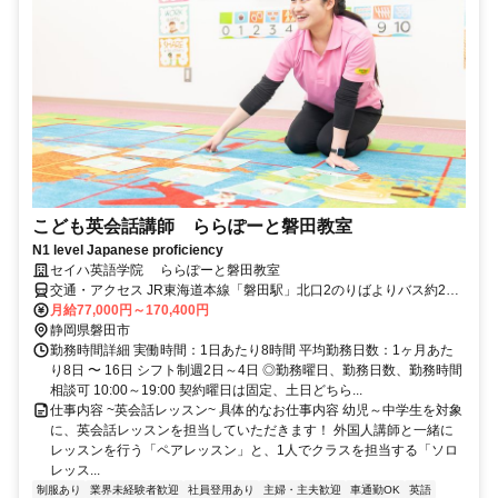
こども英会話講師 ららぽーと磐田教室
N1 level Japanese proficiency
セイハ英語学院 ららぽーと磐田教室
交通・アクセス JR東海道本線「磐田駅」北口2のりばよりバス約20
分
月給77,000円～170,400円
静岡県磐田市
勤務時間詳細 実働時間：1日あたり8時間 平均勤務日数：1ヶ月あた
り8日 〜 16日 シフト制週2日～4日 ◎勤務曜日、勤務日数、勤務時間
相談可 10:00～19:00 契約曜日は固定、土日どちら...
仕事内容 ~英会話レッスン~ 具体的なお仕事内容 幼児～中学生を対象
に、英会話レッスンを担当していただきます！ 外国人講師と一緒に
レッスンを行う「ペアレッスン」と、1人でクラスを担当する「ソロ
レッス...
制服あり
業界未経験者歓迎
社員登用あり
主婦・主夫歓迎
車通勤OK
英語