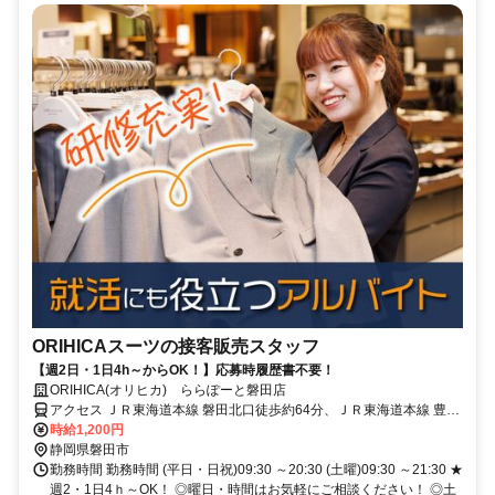
ORIHICAスーツの接客販売スタッフ
【週2日・1日4h～からOK！】応募時履歴書不要！
ORIHICA(オリヒカ) ららぽーと磐田店
アクセス ＪＲ東海道本線 磐田北口徒歩約64分、ＪＲ東海道本線 豊田
町北口徒歩約68分、ＪＲ東海道本線 御厨（静岡県）西口徒歩約83分
時給1,200円
JR東海道本線「磐田駅」よりバス20分
静岡県磐田市
勤務時間 勤務時間 (平日・日祝)09:30 ～20:30 (土曜)09:30 ～21:30 ★
週2・1日4ｈ～OK！ ◎曜日・時間はお気軽にご相談ください！ ◎土