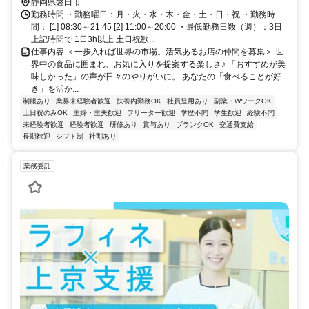
静岡県磐田市
勤務時間 ・勤務曜日：月・火・水・木・金・土・日・祝 ・勤務時
間： [1] 08:30～21:45 [2] 11:00～20:00 ・最低勤務日数（週）：3日
上記時間で 1日3h以上 土日祝歓...
仕事内容 ＜一歩入れば世界の市場。活気あるお店の仲間を募集＞ 世
界中の食品に囲まれ、お気に入りを提案する楽しさ♪ 「おすすめが美
味しかった」の声が日々のやりがいに。 あなたの「食べることが好
き」を活か...
制服あり
業界未経験者歓迎
扶養内勤務OK
社員登用あり
副業・WワークOK
土日祝のみOK
主婦・主夫歓迎
フリーター歓迎
学歴不問
学生歓迎
経験不問
未経験者歓迎
経験者歓迎
研修あり
賞与あり
ブランクOK
交通費支給
長期歓迎
シフト制
社割あり
業務委託