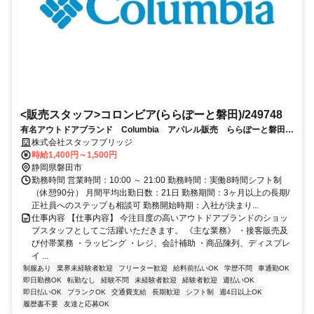
<販売スタッフ>コロンビア(ららぽーと磐田)/249748
有名アウトドアブランド Columbia アパレル販売 ららぽーと磐田
（車通勤OK・制服貸与）
株式会社スタッフブリッジ
時給1,400円～1,500円
静岡県磐田市
勤務時間 営業時間：10:00 ～ 21:00 勤務時間：実働8時間シフト制
（休憩90分） 月間平均出勤日数：21日 勤務期間：3ヶ月以上の長期/
正社員へのステップも相談可 勤務開始時期：入社が決まり...
仕事内容 【仕事内容】 今注目度の高いアウトドアブランドのショッ
プスタッフとしてご活躍いただきます。 《主な業務》 ・接客販売及
び付帯業務 ・ラッピング ・レジ、会計補助 ・商品陳列、ディスプレ
イ ...
制服あり
業界未経験者歓迎
フリーター歓迎
給料前払いOK
学歴不問
車通勤OK
即日勤務OK
転勤なし
経験不問
未経験者歓迎
経験者歓迎
週払いOK
即日払いOK
ブランクOK
交通費支給
長期歓迎
シフト制
週4日以上OK
履歴書不要
友達と応募OK