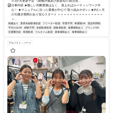
※3か月更新予定 （勤務評価及び派遣先の 経営状...
仕事内容 ★難しい判断業務はなく、 覚えればルーティンワーク中
心！ ★マニュアルに沿った業務が中心で 取り組みやすい♪ ★約1ヶ月
の引継ぎ期間があり安心スタート ＝＝＝＝＝＝＝＝＝＝＝＝＝＝＝
＝...
制服あり
業界未経験者歓迎
フリーター歓迎
学歴不問
車通勤OK
固定時間制
平日のみOK
経験不問
未経験者歓迎
経験者歓迎
食費補助あり
ブランクOK
交通費支給
長期歓迎
フルタイム歓迎
昼食補助あり
食事補助あり
アルバイト・パート