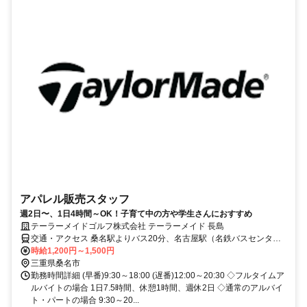
アパレル販売スタッフ
週2日〜、1日4時間～OK！子育て中の方や学生さんにおすすめ
テーラーメイドゴルフ株式会社 テーラーメイド 長島
交通・アクセス 桑名駅よりバス20分、名古屋駅（名鉄バスセンタ
ー）・栄（オアシス21）から直通バスで1時間弱、四日市市中心部か
時給1,200円～1,500円
ら車で約30分、鈴鹿市中心部から車で約50分
三重県桑名市
勤務時間詳細 (早番)9:30～18:00 (遅番)12:00～20:30 ◇フルタイムア
ルバイトの場合 1日7.5時間、休憩1時間、週休2日 ◇通常のアルバイ
ト・パートの場合 9:30～20...