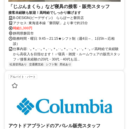
「じぶんまくら」など寝具の接客・販売スタッフ
接客未経験も歓迎！高時給でしっかり稼げます
B-DESIGN(ビーデザイン) ららぽーと磐田店
アクセス: 東海道本線「磐田駅」より車で約15分
時給1,300円
静岡県磐田市
勤務時間・曜日: 9:45～21:15★シフト制（週4日～、1日5h～応相
談）
仕事内容: ･｡＊｡･･｡＊｡･･｡＊｡･･｡＊｡･･｡＊｡･･｡＊･｡ ✅高時給で未経験
から高収入を目指せます！ ✅寝具・雑貨・ルームウェアの販売スタッ
フ ✅接客未経験の20代・30代・40代も活...
社員登用あり
交通費支給
シフト制
昇給あり
アルバイト・パート
アウトドアブランドのアパレル販売スタッフ