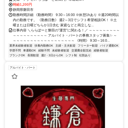
時給1,200円
静岡県磐田市
勤務時間詳細 《勤務時間》 9:30～16:00 ※休憩1hあり ※週20時間以
内の勤務です。 《勤務日数》 週2～3日でシフト希望相談OK！ ※土
曜または日曜どちらか1日含む 家庭などと両立しな...
仕事内容 ＼ららぽーと磐田の”運営”に関わる！／ ～～～～～～～～～
～～～～～～～～～～ アルバイト・パートの事務スタッフ募集✨ ～
～～～～～～～～～～～～～～～～～～ 《時間》 9:30～16:0...
業界未経験者歓迎
扶養内勤務OK
主婦・主夫歓迎
フリーター歓迎
バイク通勤OK
学歴不問
車通勤OK
経験不問
未経験者歓迎
交通費全額支給
経験者歓迎
ブランクOK
長期歓迎
週2・3日からOK
シフト制
社割あり
アルバイト・パート