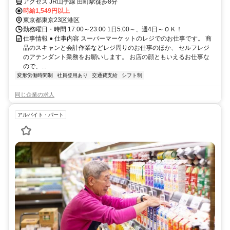
アクセス JR山手線 田町駅徒歩8分
時給1,549円以上
東京都東京23区港区
勤務曜日・時間 17:00～23:00 1日5:00～、週4日～ＯＫ！
仕事情報 ● 仕事内容 スーパーマーケットのレジでのお仕事です。 商
品のスキャンと会計作業などレジ周りのお仕事のほか、 セルフレジ
のアテンダント業務をお願いします。 お店の顔ともいえるお仕事な
ので、...
変形労働時間制
社員登用あり
交通費支給
シフト制
同じ企業の求人
アルバイト・パート