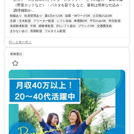
（野菜カットなど） ・パスタを茹でる など、最初は簡単な仕込み・
調理補助か...
制服あり
社員登用あり
週1日からOK
副業・WワークOK
土日祝のみOK
主婦・主夫歓迎
フリーター歓迎
シフト自由
車通勤OK
平日のみOK
学生歓迎
未経験者歓迎
午前
経験者歓迎
月1シフト提出
ブランクOK
交通費支給
まかないあり
長期歓迎
フルタイム歓迎
同じ企業の求人
業務委託