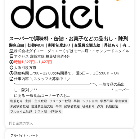
スーパーで調味料・缶詰・お菓子などの品出し・陳列
髪色自由｜扶養内OK｜割引制度あり｜交通費全額支給｜昇給あり｜有給
あり
株式会社ダイエー ダイエーくずはモール店・イオンフードスタイル
アクセス 京阪本線 樟葉徒歩約4分
時給1,327円～1,427円
大阪府枚方市
勤務時間 17:00～22:00の時間帯で、 週5日～、1日5:00ｈ～OK！
仕事内容 ＼スタッフ大募集中！／
*━━━━━━━━━━━━━━━━━━━━* *＼ 一般食品の品出
し・陳列 ／* *━━━━━━━━━━━━━━━━━━━━* スーパー
にある 一般食品コーナーでのお...
制服あり
主婦・主夫歓迎
フリーター歓迎
早朝
シフト自由
学歴不問
学生歓迎
未経験者歓迎
交通費全額支給
午前
経験者歓迎
研修あり
夕方
長期歓迎
フルタイム歓迎
シフト制
社割あり
同じ企業の求人
アルバイト・パート