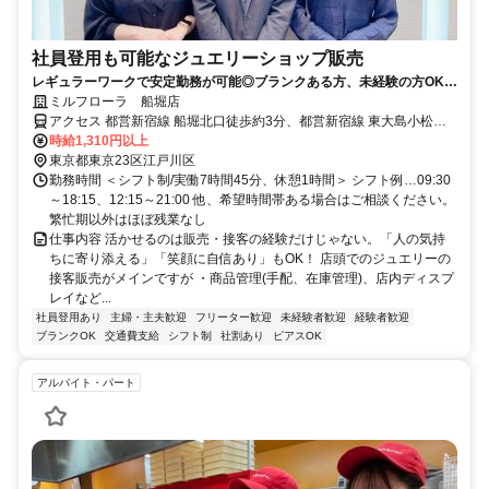
社員登用も可能なジュエリーショップ販売
レギュラーワークで安定勤務が可能◎ブランクある方、未経験の方OK！
【女性スタッフ活躍中】
ミルフローラ 船堀店
アクセス 都営新宿線 船堀北口徒歩約3分、都営新宿線 東大島小松川
口徒歩約22分、都営新宿線 一之江A0口徒歩約27分 船堀駅徒歩５分
時給1,310円以上
東京都東京23区江戸川区
勤務時間 ＜シフト制/実働7時間45分、休憩1時間＞ シフト例…09:30
～18:15、12:15～21:00 他、希望時間帯ある場合はご相談ください。
繁忙期以外はほぼ残業なし
仕事内容 活かせるのは販売・接客の経験だけじゃない。「人の気持
ちに寄り添える」「笑顔に自信あり」もOK！ 店頭でのジュエリーの
接客販売がメインですが ・商品管理(手配、在庫管理)、店内ディスプ
レイなど...
社員登用あり
主婦・主夫歓迎
フリーター歓迎
未経験者歓迎
経験者歓迎
ブランクOK
交通費支給
シフト制
社割あり
ピアスOK
アルバイト・パート