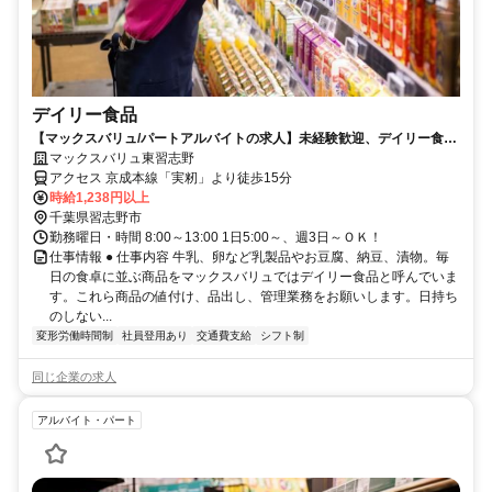
デイリー食品
【マックスバリュ/パートアルバイトの求人】未経験歓迎、デイリー食品
担当スタッフを募集中
マックスバリュ東習志野
アクセス 京成本線「実籾」より徒歩15分
時給1,238円以上
千葉県習志野市
勤務曜日・時間 8:00～13:00 1日5:00～、週3日～ＯＫ！
仕事情報 ● 仕事内容 牛乳、卵など乳製品やお豆腐、納豆、漬物。毎
日の食卓に並ぶ商品をマックスバリュではデイリー食品と呼んでいま
す。これら商品の値付け、品出し、管理業務をお願いします。日持ち
のしない...
変形労働時間制
社員登用あり
交通費支給
シフト制
同じ企業の求人
アルバイト・パート