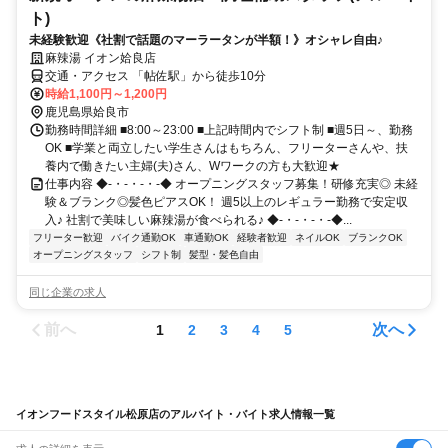
ト)
未経験歓迎《社割で話題のマーラータンが半額！》オシャレ自由♪
麻辣湯 イオン姶良店
交通・アクセス 「帖佐駅」から徒歩10分
時給1,100円～1,200円
鹿児島県姶良市
勤務時間詳細 ■8:00～23:00 ■上記時間内でシフト制 ■週5日～、勤務
OK ■学業と両立したい学生さんはもちろん、フリーターさんや、扶
養内で働きたい主婦(夫)さん、Wワークの方も大歓迎★
仕事内容 ◆-・-・-・-◆ オープニングスタッフ募集！研修充実◎ 未経
験＆ブランク◎髪色ピアスOK！ 週5以上のレギュラー勤務で安定収
入♪ 社割で美味しい麻辣湯が食べられる♪ ◆-・-・-・-◆...
フリーター歓迎
バイク通勤OK
車通勤OK
経験者歓迎
ネイルOK
ブランクOK
オープニングスタッフ
シフト制
髪型・髪色自由
同じ企業の求人
前へ
次へ
1
2
3
4
5
イオンフードスタイル松原店のアルバイト・バイト求人情報一覧