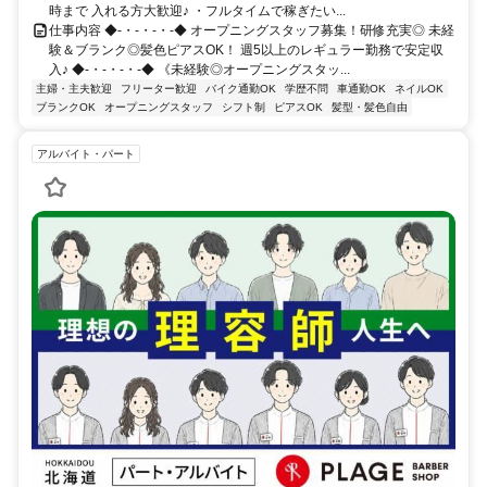
時まで 入れる方大歓迎♪ ・フルタイムで稼ぎたい...
仕事内容 ◆-・-・-・-◆ オープニングスタッフ募集！研修充実◎ 未経
験＆ブランク◎髪色ピアスOK！ 週5以上のレギュラー勤務で安定収
入♪ ◆-・-・-・-◆ 《未経験◎オープニングスタッ...
主婦・主夫歓迎
フリーター歓迎
バイク通勤OK
学歴不問
車通勤OK
ネイルOK
ブランクOK
オープニングスタッフ
シフト制
ピアスOK
髪型・髪色自由
アルバイト・パート