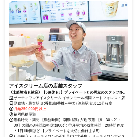
アイスクリーム店の店舗スタッフ
《未経験者も歓迎》【5連休も♪】プライベートとの両立のスタッフ多数
活躍！◎髪色自由♪
サーティワンアイスクリーム イオンモール福岡フードフォレスト店
勤務地・最寄駅 JR香椎線(香椎～宇美) 酒殿駅 徒歩12分程度
月給250,000円以上
福岡県糟屋郡
勤務時間・期間 【勤務時間】 朝勤 昼勤 夕勤 夜勤 【9：30～21：
30】の間の8時間勤務(休憩60分) ◎月平均の残業時間：20時間程度
＊1日1時間ほど 【プライベートを大切に働けます!!】...
仕事内容 ＜サーティワンの正社員staff大募集＞ サーティワンアイス