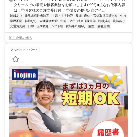
クリームでの販売や接客業務をお願いします(*^^*) ■主なお仕事内容
は... ◎お客様のご注文受け付け ◎試食の提供♪ ◎アイ...
制服あり
業界未経験者歓迎
主婦・主夫歓迎
長期
産休・育休取得実績あり
午後
学歴不問
転勤なし
未経験者歓迎
午前
夕方
社会保険完備
制服貸与
賞与あり
交通費支給
日中
長期歓迎
シフト制
賞与年2回あり
髪型・髪色自由
同じ企業の求人
アルバイト・パート