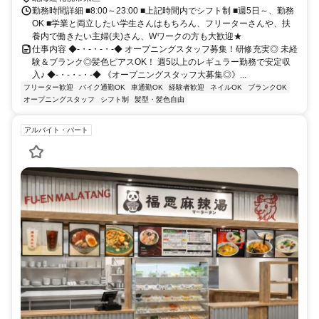
勤務時間詳細 ■8:00～23:00 ■上記時間内でシフト制 ■週5日～、勤務
OK ■学業と両立したい学生さんはもちろん、フリーターさんや、扶
養内で働きたい主婦(夫)さん、Wワークの方も大歓迎★
仕事内容 ◆-・-・-・-◆ オープニングスタッフ募集！研修充実◎ 未経
験＆ブランク◎髪色ピアスOK！ 週5以上のレギュラー勤務で安定収
入♪ ◆-・-・-・-◆ 《オープニングスタッフ大募集◎》...
フリーター歓迎
バイク通勤OK
車通勤OK
経験者歓迎
ネイルOK
ブランクOK
オープニングスタッフ
シフト制
髪型・髪色自由
アルバイト・パート