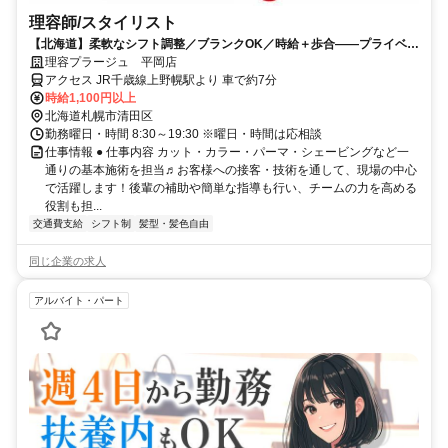
理容師/スタイリスト
【北海道】柔軟なシフト調整／ブランクOK／時給＋歩合——プライベー
トも充実
理容プラージュ 平岡店
アクセス JR千歳線上野幌駅より 車で約7分
時給1,100円以上
北海道札幌市清田区
勤務曜日・時間 8:30～19:30 ※曜日・時間は応相談
仕事情報 ● 仕事内容 カット・カラー・パーマ・シェービングなど一
通りの基本施術を担当♬お客様への接客・技術を通して、現場の中心
で活躍します！後輩の補助や簡単な指導も行い、チームの力を高める
役割も担...
交通費支給
シフト制
髪型・髪色自由
同じ企業の求人
アルバイト・パート