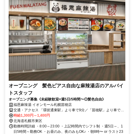
オープニング 髪色ピアス自由な麻辣湯店のアルバイ
トスタッフ
オープニング募集《未経験歓迎×週5日/5時間〜◎髪色自由》
福恩麻辣湯 イオンモール札幌苗穂店
交通・アクセス 「環状通東駅」より車で9分／「苗穂駅」より車で10
分／「東区役所前駅」より車で11分
時給1,300円～1,400円
北海道札幌市東区
勤務時間詳細 ・8:00～23:00 ・上記時間内でシフト制 ・週5日～、1
日5時間～勤務OK ・お昼のみ、夜のみもOK♪ ・朝8時〜 or ラスト23