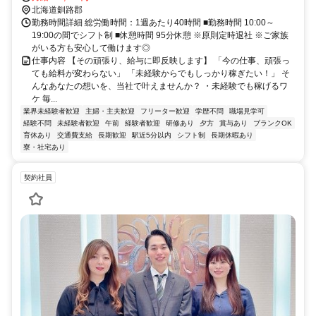
北海道釧路郡
勤務時間詳細 総労働時間：1週あたり40時間 ■勤務時間 10:00～
19:00の間でシフト制 ■休憩時間 95分休憩 ※原則定時退社 ※ご家族
がいる方も安心して働けます◎
仕事内容 【その頑張り、給与に即反映します】 「今の仕事、頑張っ
ても給料が変わらない」 「未経験からでもしっかり稼ぎたい！」 そ
んなあなたの想いを、当社で叶えませんか？ ・未経験でも稼げるワ
ケ 毎...
業界未経験者歓迎
主婦・主夫歓迎
フリーター歓迎
学歴不問
職場見学可
経験不問
未経験者歓迎
午前
経験者歓迎
研修あり
夕方
賞与あり
ブランクOK
育休あり
交通費支給
長期歓迎
駅近5分以内
シフト制
長期休暇あり
寮・社宅あり
契約社員