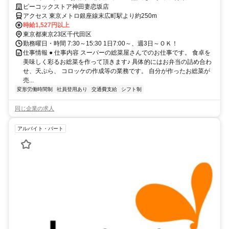
ピーコックストア神田妻恋坂店
アクセス 東京メトロ銀座線末広町駅より約250m
時給1,527円以上
東京都東京23区千代田区
勤務曜日・時間 7:30～15:30 1日7:00～、週3日～ＯＫ！
仕事情報 ● 仕事内容 スーパーの総菜屋さんでのお仕事です。 食卓を
美味しく彩るお総菜を作って頂きます♪ 具体的にはお弁当の詰め合わ
せ、天ぷら、 コロッケの作成等の業務です。 自分が作ったお総菜が
売...
変形労働時間制
社員登用あり
交通費支給
シフト制
同じ企業の求人
アルバイト・パート