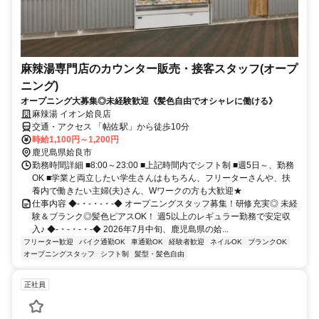
麻辣湯専門店のカウンター販売・接客スタッフ(オープ
ニング)
オープニング大募集◎未経験歓迎《髪色自由でオシャレに働ける》
麻辣湯 イオン姶良店
交通・アクセス 「帖佐駅」から徒歩10分
時給1,100円～1,200円
鹿児島県姶良市
勤務時間詳細 ■8:00～23:00 ■上記時間内でシフト制 ■週5日～、勤務
OK ■学業と両立したい学生さんはもちろん、フリーターさんや、扶
養内で働きたい主婦(夫)さん、Wワークの方も大歓迎★
仕事内容 ◆-・-・-・-◆ オープニングスタッフ募集！研修充実◎ 未経
験＆ブランク◎髪色ピアスOK！ 週5以上のレギュラー勤務で安定収
入♪ ◆-・-・-・-◆ 2026年7月中旬、鹿児島県の姶...
フリーター歓迎
バイク通勤OK
車通勤OK
経験者歓迎
ネイルOK
ブランクOK
オープニングスタッフ
シフト制
髪型・髪色自由
正社員