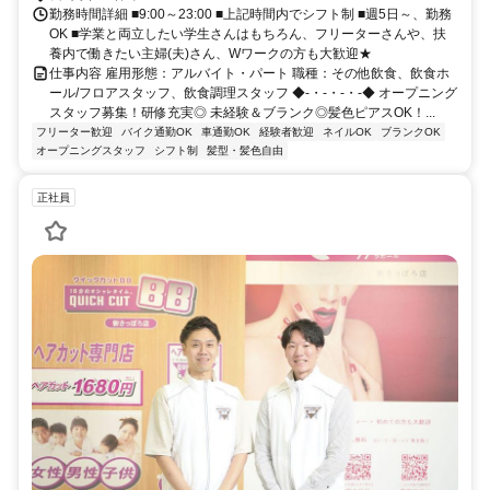
勤務時間詳細 ■9:00～23:00 ■上記時間内でシフト制 ■週5日～、勤務
OK ■学業と両立したい学生さんはもちろん、フリーターさんや、扶
養内で働きたい主婦(夫)さん、Wワークの方も大歓迎★
仕事内容 雇用形態：アルバイト・パート 職種：その他飲食、飲食ホ
ール/フロアスタッフ、飲食調理スタッフ ◆-・-・-・-◆ オープニング
スタッフ募集！研修充実◎ 未経験＆ブランク◎髪色ピアスOK！...
フリーター歓迎
バイク通勤OK
車通勤OK
経験者歓迎
ネイルOK
ブランクOK
オープニングスタッフ
シフト制
髪型・髪色自由
正社員