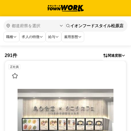
イオンフードスタイル松原店
職種
求人の特徴
給与
雇用形態
291件
関連度順
正社員