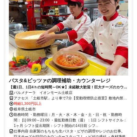
パスタ&ピッツァの調理補助・カウンターレジ
【週1日、1日4ｈの短時間～OK★】未経験大歓迎！巨大チーズのカウン
タースタッフ大募集！
パルメナーラ イオンモール土岐店
アクセス 「土岐市駅」より車で7分【受動喫煙防止措置】敷地内禁煙
（喫煙所/勤務地により異なる）
時給1,300円以上
岐阜県土岐市
勤務時間 ・勤務曜日：月・火・水・木・金・土・日・祝 ・勤務時
間： [1] 09:00～23:00 ・最低勤務日数（週）：1日 シフトサイクル：
1ヶ月 シフト提出期限：シフト開始の14日前 シフ...
仕事内容 自家製のもちもち生パスタ・ピザの調理やレジのお仕事。
巨大チーズが目印のカウンタースタッフ！ ・ピザの盛付 ・食材準備