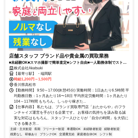
店舗スタッフ ブランド品や貴金属の買取業務
■未経験OK■スマホ撮影で簡単査定■シフト自由■一人勤務体制でストレ
スなし■正社員登用制度あり
株式会社Akatsuki
【最寄り駅】 ・端岡駅
時給1,200円～1,500円
香川県高松市
【勤務時間】 9:50～17:00(休憩45分) 実働時間：1日あたり6.5時間 平
均勤務日数：1ヶ月あたり16〜18日 平均所定労働時間：1ヶ月あたり
104～117時間 もちろん、しっかり稼ぎた...
【仕事内容】 私たちは、ブランド買取専門店「おたからや」のフラ
ンチャイズ運営を手がける企業です。 お客様の気持ちを汲み取る誠
実な対応はもちろん、スタッフ一人ひとりが「自分の時間」を大切に
できる働き方...
主婦・主夫歓迎
長期
フリーター歓迎
車通勤OK
未経験者歓迎
経験者歓迎
残業なし
研修あり
ブランクOK
交通費支給
家庭都合休OK
シフト制