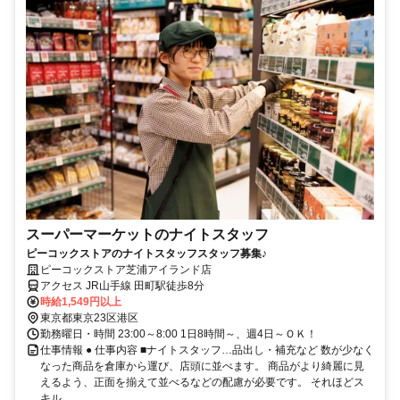
スーパーマーケットのナイトスタッフ
ピーコックストアのナイトスタッフスタッフ募集♪
ピーコックストア芝浦アイランド店
アクセス JR山手線 田町駅徒歩8分
時給1,549円以上
東京都東京23区港区
勤務曜日・時間 23:00～8:00 1日8時間～、週4日～ＯＫ！
仕事情報 ● 仕事内容 ■ナイトスタッフ…品出し・補充など 数が少なく
なった商品を倉庫から運び、店頭に並べます。 商品がより綺麗に見
えるよう、正面を揃えて並べるなどの配慮が必要です。 それほどス
キル...