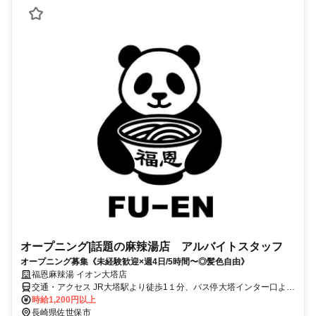
オープニング|話題の麻辣湯店 アルバイトスタッフ
オープニング募集《未経験歓迎×週4日/5時間〜◎髪色自由》
福恩麻辣湯 イオン大塔店
交通・アクセス JR大塔駅より徒歩1１分、バス停大塔インター口より
徒歩1分
時給1,200円以上
長崎県佐世保市