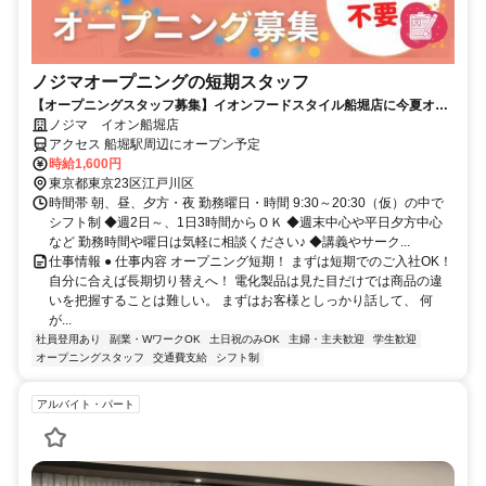
ノジマオープニングの短期スタッフ
【オープニングスタッフ募集】イオンフードスタイル船堀店に今夏オー
プン！
ノジマ イオン船堀店
アクセス 船堀駅周辺にオープン予定
時給1,600円
東京都東京23区江戸川区
時間帯 朝、昼、夕方・夜 勤務曜日・時間 9:30～20:30（仮）の中で
シフト制 ◆週2日～、1日3時間からＯＫ ◆週末中心や平日夕方中心
など 勤務時間や曜日は気軽に相談ください♪ ◆講義やサーク...
仕事情報 ● 仕事内容 オープニング短期！ まずは短期でのご入社OK！
自分に合えば長期切り替えへ！ 電化製品は見た目だけでは商品の違
いを把握することは難しい。 まずはお客様としっかり話して、 何
が...
社員登用あり
副業・WワークOK
土日祝のみOK
主婦・主夫歓迎
学生歓迎
オープニングスタッフ
交通費支給
シフト制
アルバイト・パート