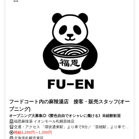
フードコート内の麻辣湯店 接客・販売スタッフ(オー
プニング)
オープニング大募集◎《髪色自由でオシャレに働ける》未経験歓迎
福恩麻辣湯 イオンモール札幌苗穂店
交通・アクセス 「環状通東駅」より車で9分／「苗穂駅」より車で10
分／「東区役所前駅」より車で11分
時給1,200円～1,300円
北海道札幌市東区