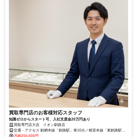
買取専門店のお客様対応スタッフ
知識ゼロからスタート可、入社支度金20万円あり
買取専門店大吉 イオン釧路店
交通・アクセス 釧網本線「釧路駅」車10分／根室本線「東釧路駅」
車10分
月給250,000円