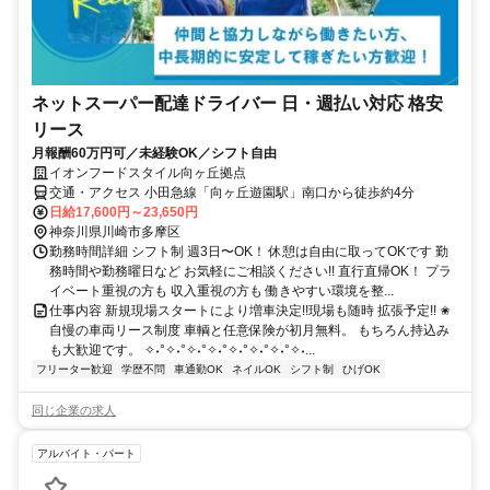
ネットスーパー配達ドライバー 日・週払い対応 格安
リース
月報酬60万円可／未経験OK／シフト自由
イオンフードスタイル向ヶ丘拠点
交通・アクセス 小田急線「向ヶ丘遊園駅」南口から徒歩約4分
日給17,600円～23,650円
神奈川県川崎市多摩区
勤務時間詳細 シフト制 週3日〜OK！ 休憩は自由に取ってOKです 勤
務時間や勤務曜日など お気軽にご相談ください!! 直行直帰OK！ プラ
イベート重視の方も 収入重視の方も 働きやすい環境を整...
仕事内容 新規現場スタートにより増車決定!!現場も随時 拡張予定!! ✬
自慢の車両リース制度 車輌と任意保険が初月無料。 もちろん持込み
も大歓迎です。 ✧˖°✧˖°✧˖°✧˖°✧˖°✧˖°✧˖°✧˖...
フリーター歓迎
学歴不問
車通勤OK
ネイルOK
シフト制
ひげOK
同じ企業の求人
アルバイト・パート