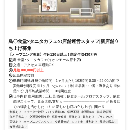
鳥〇食堂×タニタカフェの店舗運営スタッフ|新店舗立
ち上げ募集
【オープニング募集】年休120日以上！想定年収430万円
鳥 食堂×タニタカフェ(イオンモール府中店)
交通・アクセス 車通勤OK
月給300,000円以上
広島県安芸郡
勤務時間詳細 総労働時間：1ヶ月あたり163時間 8:30～22:00の間で
実働8時間程度 ※1ヶ月ごとのシフト制 ※早番・中番・遅番あり ※休
憩60分 月平均残業時間：10時間程度
仕事内容 雇用形態：正社員 職種：飲食ホール/フロアスタッフ、飲食
調理スタッフ、飲食店長/支配人 ──────────────── ✅ 飲食店
での経験を活かしたい！ ✅ 新しいお店の立ち上げに関わり...
制服あり
フリーター歓迎
バイク通勤OK
学歴不問
車通勤OK
職場見学可
住宅手当あり
交通費全額支給
経験者歓迎
研修あり
賞与あり
ブランクOK
育休あり
オープニングスタッフ
交通費支給
シフト制
社割あり
長期休暇あり
食事補助あり