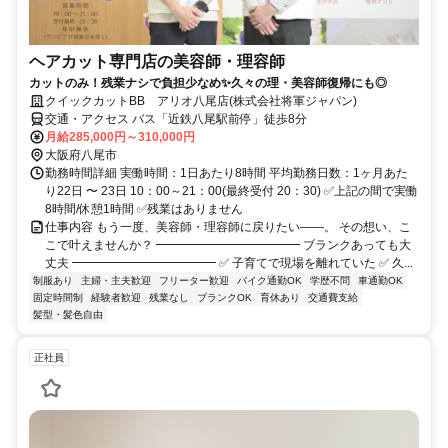
ヘアカット専門店の美容師・理容師
カットのみ！残業ナシで負担少なめ✨久々の理・美容師復帰にも◎
クイックカットBB アリオ八尾店(株式会社将軍ジャパン)
交通・アクセス バス「近鉄八尾駅前停」徒歩8分
月給285,000円～310,000円
大阪府八尾市
勤務時間詳細 実働時間：1日あたり8時間 平均勤務日数：1ヶ月あた
り22日 〜 23日 10：00～21：00(最終受付 20：30) ✅上記の間で実働
8時間/休憩1時間 ✅残業はありません
仕事内容 もう一度、美容師・理容師に戻りたい――。 その想い、こ
こで叶えませんか？ ━━━━━━━━━━━━ ブランクあっても大
丈夫 ━━━━━━━━━━━━ ✅ 子育てで現場を離れていた ✅ 久...
制服あり
主婦・主夫歓迎
フリーター歓迎
バイク通勤OK
学歴不問
車通勤OK
固定時間制
経験者歓迎
残業なし
ブランクOK
育休あり
交通費支給
髪型・髪色自由
正社員