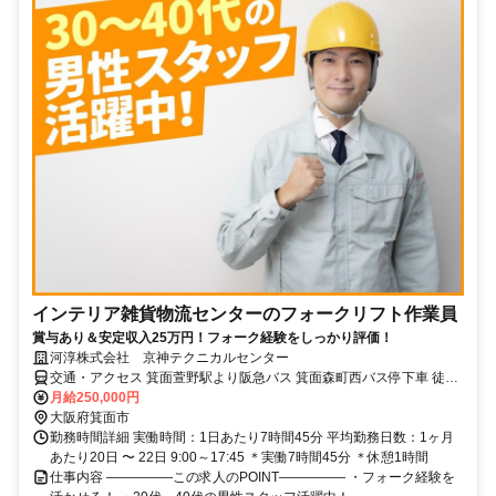
インテリア雑貨物流センターのフォークリフト作業員
賞与あり＆安定収入25万円！フォーク経験をしっかり評価！
河淳株式会社 京神テクニカルセンター
交通・アクセス 箕面萱野駅より阪急バス 箕面森町西バス停下車 徒歩
5分 ★車通勤可
月給250,000円
大阪府箕面市
勤務時間詳細 実働時間：1日あたり7時間45分 平均勤務日数：1ヶ月
あたり20日 〜 22日 9:00～17:45 ＊実働7時間45分 ＊休憩1時間
仕事内容 ―――――この求人のPOINT――――― ・フォーク経験を