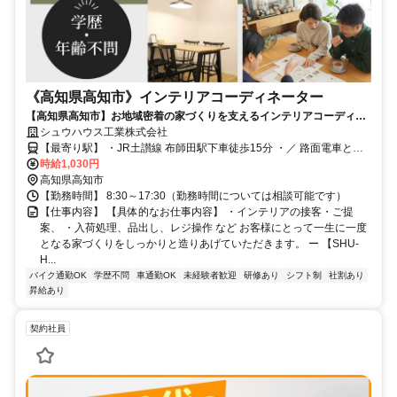
《高知県高知市》インテリアコーディネーター
【高知県高知市】お地域密着の家づくりを支えるインテリアコーディネ
ーター大募集！〔有資格者優遇〕
シュウハウス工業株式会社
【最寄り駅】 ・JR土讃線 布師田駅下車徒歩15分 ・／ 路面電車とさ
でん交通 ・田辺島通駅下車徒歩10分
時給1,030円
高知県高知市
【勤務時間】 8:30～17:30（勤務時間については相談可能です）
【仕事内容】 【具体的なお仕事内容】 ・インテリアの接客・ご提
案、 ・入荷処理、品出し、レジ操作 など お客様にとって一生に一度
となる家づくりをしっかりと造りあげていただきます。 ー 【SHU-
H...
バイク通勤OK
学歴不問
車通勤OK
未経験者歓迎
研修あり
シフト制
社割あり
昇給あり
契約社員