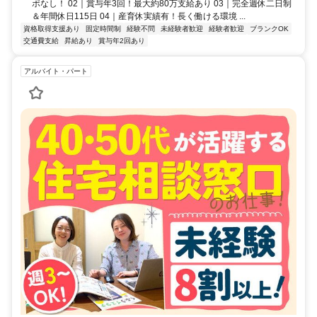
ポなし！ 02｜賞与年3回！最大約80万支給あり 03｜完全週休二日制
＆年間休日115日 04｜産育休実績有！長く働ける環境 ...
資格取得支援あり
固定時間制
経験不問
未経験者歓迎
経験者歓迎
ブランクOK
交通費支給
昇給あり
賞与年2回あり
アルバイト・パート