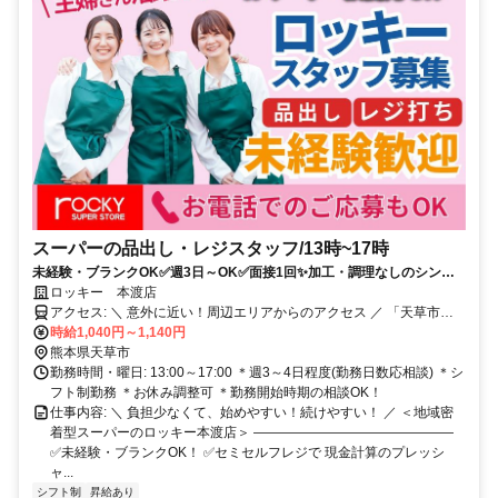
スーパーの品出し・レジスタッフ/13時~17時
未経験・ブランクOK✅週3日～OK✅面接1回✨加工・調理なしのシンプ
ルなお仕事！✨車・バイク・自転車通勤OK
ロッキー 本渡店
アクセス: ＼ 意外に近い！周辺エリアからのアクセス ／ 「天草市民
センター」より車で8分 「友尻団地前」バス停より徒歩で3分 「天草
時給1,040円～1,140円
熊本県天草市
市役所」近辺からも車で10分 ＊車・バイク・自転車通勤OK
勤務時間・曜日: 13:00～17:00 ＊週3～4日程度(勤務日数応相談) ＊シ
フト制勤務 ＊お休み調整可 ＊勤務開始時期の相談OK！
仕事内容: ＼ 負担少なくて、始めやすい！続けやすい！ ／ ＜地域密
着型スーパーのロッキー本渡店＞ ―――――――――――――――
✅未経験・ブランクOK！ ✅セミセルフレジで 現金計算のプレッシ
ャ...
シフト制
昇給あり