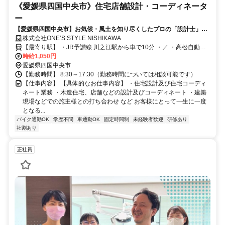
《愛媛県四国中央市》住宅店舗設計・コーディネータ
ー
【愛媛県四国中央市】お気候・風土を知り尽くしたプロの「設計士」と
して お客様の夢のお家づくりをサポートするコーディネーターを大募
株式会社ONE’S STYLE NISHIKAWA
集！
【最寄り駅】 ・JR予讃線 川之江駅から車で10分 ・／ ・高松自動車
道 三島川之江ICから車で5分
時給1,050円
愛媛県四国中央市
【勤務時間】 8:30～17:30（勤務時間については相談可能です）
【仕事内容】 【具体的なお仕事内容】 ・住宅設計及び住宅コーディ
ネート業務 ・木造住宅、店舗などの設計及びコーディネート ・建築
現場などでの施主様との打ち合わせ など お客様にとって一生に一度
となる...
バイク通勤OK
学歴不問
車通勤OK
固定時間制
未経験者歓迎
研修あり
社割あり
正社員