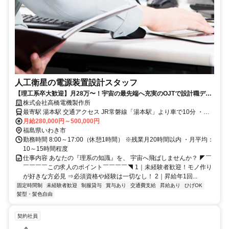
人工衛星の電源装置設計スタッフ
【理工系卒大歓迎】月28万〜！宇宙の最先端へ充実のOJTで設計職デビ
ュー！
株式会社高橋電機製作所
最寄駅 湯本駅 交通アクセス JR常磐線「湯本駅」より車で10分 ・車
通勤OK（駐車場あり）
月給280,000円～500,000円
福島県いわき市
勤務時間 8:00～17:00（休憩1時間） ※残業月20時間以内 ・月平均：
10～15時間程度
仕事内容 あなたの『理系の知識』を、 宇宙へ飛ばしませんか？ ◤￣
￣￣￣￣この求人のポイント￣￣￣￣◥ 1｜未経験者歓迎！モノ作り
が好きな方必見 ⇒必須資格や経験は一切なし！ 2｜昇給年1回...
固定時間制
未経験者歓迎
制服貸与
賞与あり
交通費支給
昇給あり
ひげOK
髪型・髪色自由
契約社員