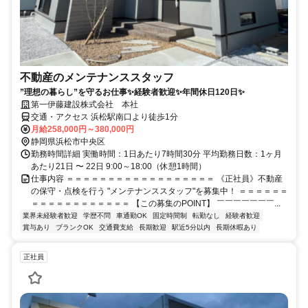
不動産のメンテナンススタッフ
”理想の暮らし”を守るお仕事✨経験者歓迎✨年間休日120日✨
第一伊藤建設株式会社 本社
交通・アクセス 浜松駅南口より徒歩1分
月給258,000円～380,000円
静岡県浜松市中央区
勤務時間詳細 実働時間：1日あたり7時間30分 平均勤務日数：1ヶ月
あたり21日 〜 22日 9:00～18:00（休憩1時間）
仕事内容 ＝＝＝＝＝＝＝＝＝＝＝＝＝＝＝＝＝＝ 《正社員》不動産
の保守・点検を行う "メンテナンススタッフ"を募集中！ ＝＝＝＝＝＝
＝＝＝＝＝＝＝＝＝＝＝＝ 【この募集のPOINT】 ￣￣￣￣￣￣￣...
業界未経験者歓迎
学歴不問
車通勤OK
固定時間制
転勤なし
経験者歓迎
賞与あり
ブランクOK
交通費支給
長期歓迎
駅近5分以内
長期休暇あり
正社員