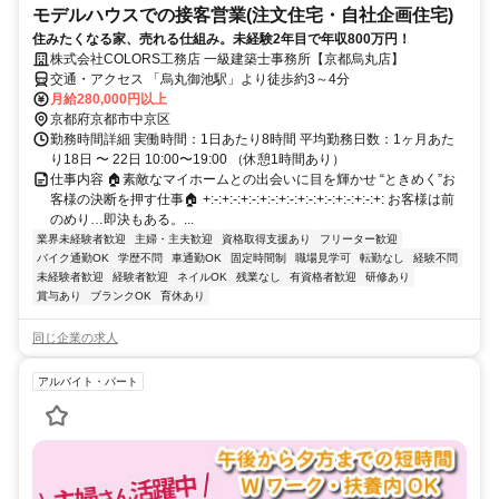
モデルハウスでの接客営業(注文住宅・自社企画住宅)
住みたくなる家、売れる仕組み。未経験2年目で年収800万円！
株式会社COLORS工務店 一級建築士事務所【京都烏丸店】
交通・アクセス 「烏丸御池駅」より徒歩約3～4分
月給280,000円以上
京都府京都市中京区
勤務時間詳細 実働時間：1日あたり8時間 平均勤務日数：1ヶ月あた
り18日 〜 22日 10:00〜19:00 （休憩1時間あり）
仕事内容 🏠素敵なマイホームとの出会いに目を輝かせ “ときめく”お
客様の決断を押す仕事🏠 +:-:+:-:+:-:+:-:+:-:+:-:+:-:+:-:+:-:+: お客様は前
のめり…即決もある。...
業界未経験者歓迎
主婦・主夫歓迎
資格取得支援あり
フリーター歓迎
バイク通勤OK
学歴不問
車通勤OK
固定時間制
職場見学可
転勤なし
経験不問
未経験者歓迎
経験者歓迎
ネイルOK
残業なし
有資格者歓迎
研修あり
賞与あり
ブランクOK
育休あり
同じ企業の求人
アルバイト・パート