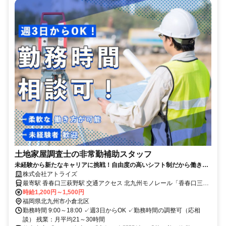
土地家屋調査士の非常勤補助スタッフ
未経験から新たなキャリアに挑戦！自由度の高いシフト制だから働きや
すい
株式会社アトライズ
最寄駅 香春口三萩野駅 交通アクセス 北九州モノレール「香春口三萩
野駅」より徒歩5分
時給1,200円～1,500円
福岡県北九州市小倉北区
勤務時間 9:00～18:00 ✓週3日からOK ✓勤務時間の調整可（応相
談） 残業：月平均21～30時間