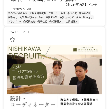
活かせる！ ・20代～40代の男性スタッフ活躍中！
―――――――――――――――――― 【主な仕事内容】 インテリ
ア雑貨を扱う物...
業界未経験者歓迎
変形労働時間制
フリーター歓迎
学歴不問
車通勤OK
転勤なし
交通費全額支給
午前
経験者歓迎
有資格者歓迎
夕方
賞与あり
ブランクOK
交通費支給
長期歓迎
長期休暇あり
土日祝休み
アルバイト・パート