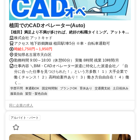
植田でのCADオペレーター(Auto)
【植田】満足より不満が多ければ、絶好の転職タイミング。アットキャ
ドなら希望を叶えられるかも。
株式会社 アットキャド
アクセス 地下鉄鶴舞線 植田駅/車5分 ※車・自転車通勤可
時給1,750円～1,950円
愛知県名古屋市天白区
勤務時間 9:00～18:00（休憩60分） 実働 8時間 残業 10時間/月
仕事内容 ＼BIM・CADオペレーター派遣に特化した派遣会社／ 「自
分に合った仕事を見つけられた！」という方多数！ １）大手企業で
働くチャンス！ ２）高時給案件あり！ ３）働き方自由自在！ ４）働
く...
学歴不問
車通勤OK
固定時間制
ブランクOK
育休あり
交通費支給
土日祝休み
服装自由
髪型・髪色自由
同じ企業の求人
アルバイト・パート