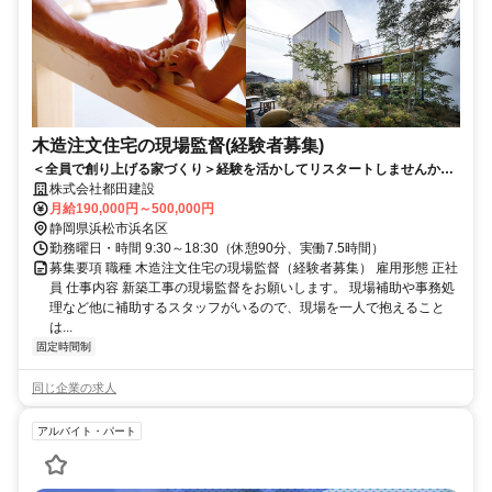
木造注文住宅の現場監督(経験者募集)
＜全員で創り上げる家づくり＞経験を活かしてリスタートしませんか？
幅広い層がイキイキ活躍中！
株式会社都田建設
月給190,000円～500,000円
静岡県浜松市浜名区
勤務曜日・時間 9:30～18:30（休憩90分、実働7.5時間）
募集要項 職種 木造注文住宅の現場監督（経験者募集） 雇用形態 正社
員 仕事内容 新築工事の現場監督をお願いします。 現場補助や事務処
理など他に補助するスタッフがいるので、現場を一人で抱えること
は...
固定時間制
同じ企業の求人
アルバイト・パート