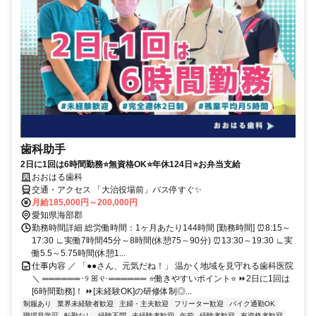
歯科助手
2日に1回は6時間勤務⭐無資格OK⭐年休124日⭐お弁当支給
おおはる歯科
交通・アクセス 「大治役場前」バス停すぐ✨
月給185,000円～200,000円
愛知県海部郡
勤務時間詳細 総労働時間：1ヶ月あたり144時間 [勤務時間] ⏰8:15～
17:30 ∟実働7時間45分～8時間(休憩75～90分) ⏰13:30～19:30 ∟実
働5.5～5.75時間(休憩1...
仕事内容 ／ 「●●さん、元気だね！」 温かく地域を見守れる歯科医院
＼ ══════･୨ ꕤ ୧･══════ ⭐働きやすいポイント⭐ ⏩2日に1回は
[6時間勤務]！ ⏩[未経験OK]の研修体制◎...
制服あり
業界未経験者歓迎
主婦・主夫歓迎
フリーター歓迎
バイク通勤OK
職場見学可
転勤なし
経験不問
未経験者歓迎
午前
経験者歓迎
有資格者歓迎