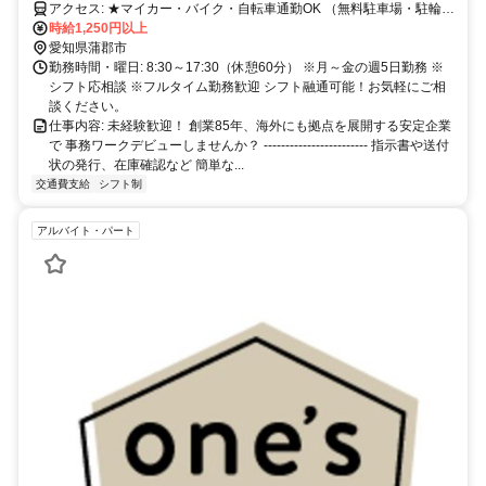
アクセス: ★マイカー・バイク・自転車通勤OK （無料駐車場・駐輪場
完備） ・名鉄蒲郡線・JR東海道本線「蒲郡駅」より車で約6分 ・名
時給1,250円以上
鉄蒲郡線「三河鹿島駅」より車で約6分 ・国道23号（名豊道路）「蒲
愛知県蒲郡市
郡IC」より車で約13分 ポイント 蒲郡港すぐそばの、広々とした走り
勤務時間・曜日: 8:30～17:30（休憩60分） ※月～金の週5日勤務 ※
やすい湾岸エリアです。 渋滞の少ないルートが多く、毎日の運転も
シフト応相談 ※フルタイム勤務歓迎 シフト融通可能！お気軽にご相
ストレスフリー！ 蒲郡市内からはもちろん、 豊橋市・豊川市・西尾
談ください。
市・岡崎市からも車で20〜35分圏内とアクセス抜群。 実際に市外か
仕事内容: 未経験歓迎！ 創業85年、海外にも拠点を展開する安定企業
ら通勤している先輩スタッフも活躍しています。 ※「蒲郡駅」から
で 事務ワークデビューしませんか？ ------------------------ 指示書や送付
自転車での通勤も可能です（約13分） 【交通アクセス】 ＪＲ東海道
状の発行、在庫確認など 簡単な...
本線（熱海-米原）三河塩津 徒歩30分 名鉄蒲郡線蒲郡競艇場前 徒
交通費支給
シフト制
歩30分
アルバイト・パート