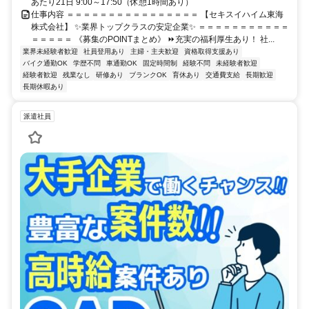
あたり21日 9:00～17:50（休憩1時間あり）
仕事内容 ＝＝＝＝＝＝＝＝＝＝＝＝＝＝＝＝ 【セキスイハイム東海
株式会社】 ✨業界トップクラスの安定企業✨ ＝＝＝＝＝＝＝＝＝＝＝
＝＝＝＝＝ 《募集のPOINTまとめ》 ⏩充実の福利厚生あり！ 社...
業界未経験者歓迎
社員登用あり
主婦・主夫歓迎
資格取得支援あり
バイク通勤OK
学歴不問
車通勤OK
固定時間制
経験不問
未経験者歓迎
経験者歓迎
残業なし
研修あり
ブランクOK
育休あり
交通費支給
長期歓迎
長期休暇あり
派遣社員