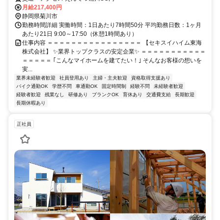
月給217,400円
静岡県菊川市
勤務時間詳細 実働時間：1日あたり7時間50分 平均勤務日数：1ヶ月
あたり21日 9:00～17:50（休憩1時間あり）
仕事内容 ＝＝＝＝＝＝＝＝＝＝＝＝＝＝＝＝ 【セキスイハイム東海
株式会社】 ✨業界トップクラスの安定企業✨ ＝＝＝＝＝＝＝＝＝＝＝
＝＝＝＝＝ ｢こんなマイホームを建てたい！｣ そんなお客様の想いを
実...
業界未経験者歓迎
社員登用あり
主婦・主夫歓迎
資格取得支援あり
バイク通勤OK
学歴不問
車通勤OK
固定時間制
経験不問
未経験者歓迎
経験者歓迎
残業なし
研修あり
ブランクOK
育休あり
交通費支給
長期歓迎
長期休暇あり
正社員