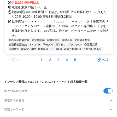
町駅」「新橋駅」徒歩 7分
月給250,000円以上
東京都東京23区千代田区
勤務時間詳細 実働時間：1日あたり8時間 平均勤務日数：1ヶ月あた
り22日 10:00～19:00 実働8時間/週休2日制
仕事内容 ✨：＋＋・・・……＊……・・・＋＋：✨ ⭐タオル業界のリ
ーディングカンパニー ⭐帝国ホテル内唯一のタオル専門店 ⭐1日お仕
事体験制度あります。 ⭐お客様の殆どがリピーターさんばかり ⭐会話
を...
業界未経験者歓迎
固定時間制
職場見学可
経験不問
未経験者歓迎
交通費全額支給
ネイルOK
研修あり
賞与あり
ブランクOK
交通費支給
長期歓迎
駅近5分以内
社割あり
ピアスOK
友達と応募OK
入社祝い金あり
前へ
次へ
1
2
3
4
5
インテリア関係のアルバイトのアルバイト・バイト求人情報一覧
求人の詳細を表示
都道府県を変更
関連キーワード
インテリアアルバイト
インテリアandアルバイト