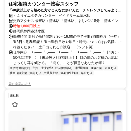
住宅相談カウンター接客スタッフ
「40歳以上から始めた方がこんなに多いんだ！チャレンジしてみようか
な♪」 週3勤務OK！高時給1800円/家やインテリア好き40～50代未経験
くふうイエタテカウンター ベイドリーム清水店
入社8割
交通アクセス 最寄駅：清水駅 「清水駅」よりバス15分 「清水インタ
ーチェンジ」より車15分 ※車通勤OK／無料駐車場／駐輪場あり ※静
時給1,800円以上
岡市葵区・静岡市駿河区・富士市よりアクセス可能！ 〈ベイドリー
静岡県静岡市清水区
ム清水店について〉 ベイドリーム清水内の店舗になりますので、仕
勤務時間 変形労働時間制 9:30～19:00の中で実働8時間程度（平均）
事終わりの買い物にも便利です！ スタッフさんからも「お仕事つい
週3日～勤務可能！ 週の勤務日数や曜日・時間についてはお気軽にご
でに日用品の買い物ができて助かる！」と好評です♪ 従業員用の駐車
相談ください！ 土日出られる方歓迎！ 〈シフト例〉 ・...
場もございますので、車通勤もOKです！
仕事内容 ゜+.――゜+.――゜+.――゜+゜+.――゜+.――゜ 【40代・
50代活躍中！】【未経験入社8割以上！】 目の前のお客様のお話に、
じっくり耳を傾ける。 「聞く」ことが得意なあなたが輝く...
変形労働時間制
主婦・主夫歓迎
社会保険あり
車通勤OK
経験不問
研修あり
社会保険完備
賞与あり
交通費支給
週4日以上OK
昇給あり
同じ企業の求人
正社員