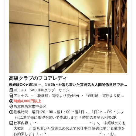
高級クラブのフロアレディ
未経験OK✨週1日～、1日2h～✨落ち着いた雰囲気＆人間関係良好で居心
地ばつぐん✨ノルマ・ペナルティなし✨履歴書不要
<CLUB SALON>クラブ サロン
アクセス: ・「花畑町」電停より徒歩4分 ・「通町筋」電停より徒歩4
分 ・「辛島町」電停より徒歩7分
時給4,000円以上
熊本県熊本市中央区
勤務時間・曜日: 20：00～翌1：00 ＊週1日～、1日2ｈ～OK ＊シフ
トは1週間毎に希望を聞いて作成します ＊時間の希望も相談OK
仕事内容: ｡･＊――――――――――――――＊･｡ ＼ 未経験の方も
大歓迎 ／ 落ち着いた雰囲気のお店でお仕事◎ 快適に働ける環境を
お約束します！ ｡･＊――――――――――――――＊･｡ ・お...