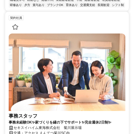
研修あり
夕方
賞与あり
ブランクOK
育休あり
交通費支給
長期歓迎
シフト制
契約社員
事務スタッフ
事務未経験OK✨家づくりを縁の下でサポート✨完全週休2日制✨
セキスイハイム東海株式会社 菊川展示場
交通・アクセス えんてつ菊川SC内