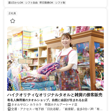
週1日からOK
シフト自由
即日勤務OK
シフト制
正社員
ハイクオリティなオリジナルタオルと雑貨の接客販売
有名人御用達のタオルショップ。自然に会話が生まれるお店
タオルサロン カラカラ 帝国ホテルアーケード店
交通・アクセス ✅地下鉄「日比谷駅」「銀座駅」徒歩3分✅JR「有楽