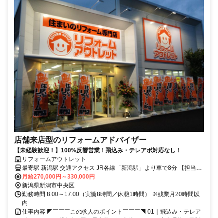
店舗来店型のリフォームアドバイザー
【未経験歓迎！】100%反響営業！飛込み・テレアポ対応なし！
リフォームアウトレット
最寄駅 新潟駅 交通アクセス JR各線「新潟駅」より車で8分 【担当エ
リア】 ★店舗から車で30分圏内 ★転居を伴う転勤なし ※マイカー通
月給270,000円～330,000円
新潟県新潟市中央区
勤OK ※異動・転勤あり
勤務時間 8:00～17:00（実働8時間／休憩1時間） ※残業月20時間以
内
仕事内容 ◤￣￣￣この求人のポイント￣￣￣◥ 01｜飛込み・テレア