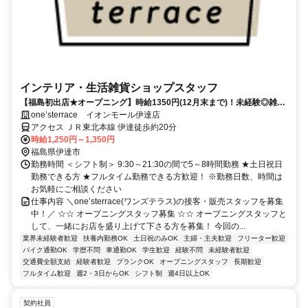
インテリア・生活雑貨ショップスタッフ
【福島初出店★オープニング】時給1350円(12月末まで)！未経験◎雑貨
やインテリア好きの方/服装自由♪社員登用制度あり
one’sterrace イオンモール伊達店
アクセス ＪＲ東北本線 伊達徒歩約20分
時給1,250円～1,350円
福島県伊達市
勤務時間 ＜シフト制＞ 9:30～21:30の間で5～8時間勤務 ★土日祝日
勤務できる方 ★フルタイム勤務できる方歓迎！ ※勤務日数、時間は
お気軽にご相談ください
仕事内容 ＼one’sterrace(ワンズテラス)の接客・販売スタッフを募集
中！／ ☆☆ オープニングスタッフ募集 ☆☆ オープニングスタッフと
して、一緒にお店を盛り上げて下さる方を募集！ 今回の...
業界未経験者歓迎
扶養内勤務OK
土日祝のみOK
主婦・主夫歓迎
フリーター歓迎
バイク通勤OK
学歴不問
車通勤OK
学生歓迎
経験不問
未経験者歓迎
交通費全額支給
経験者歓迎
ブランクOK
オープニングスタッフ
長期歓迎
フルタイム歓迎
週2・3日からOK
シフト制
週4日以上OK
契約社員