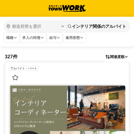
インテリア関係のアルバイト
職種
求人の特徴
給与
雇用形態
327件
関連度順
アルバイト・パート