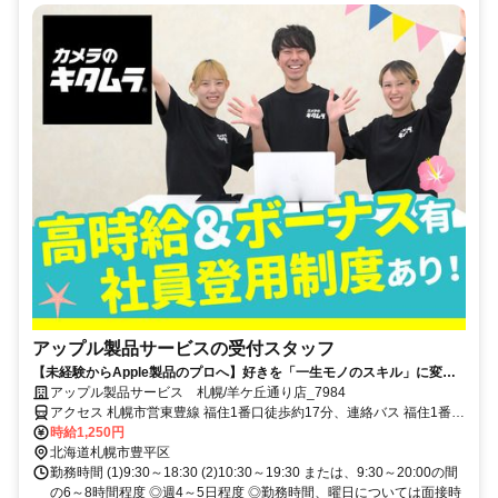
アップル製品サービスの受付スタッフ
【未経験からApple製品のプロへ】好きを「一生モノのスキル」に変え
る。賞与年2回・髪色自由・ネイル色自由・社割あり
アップル製品サービス 札幌/羊ケ丘通り店_7984
アクセス 札幌市営東豊線 福住1番口徒歩約17分、連絡バス 福住1番口
徒歩約17分、札幌市営東豊線 月寒中央4番口徒歩約23分 札幌市営地
時給1,250円
下鉄東豊線「福住駅」徒歩20分
北海道札幌市豊平区
勤務時間 (1)9:30～18:30 (2)10:30～19:30 または、9:30～20:00の間
の6～8時間程度 ◎週4～5日程度 ◎勤務時間、曜日については面接時