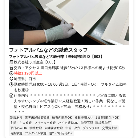
フォトアルバムなどの製造スタッフ
フォトアルバム製造などの軽作業！未経験歓迎◎【003】
株式会社ラボ生産【003】
交通・アクセス 川口元郷駅 徒歩23分/バス停梛木の橋より徒歩10秒
時給1,190円以上
埼玉県川口市
勤務時間詳細 9:00～18:00 週3日、1日4時間～OK！ フルタイム勤務
も歓迎◎
仕事内容 ＊＊＊＊＊＊＊＊＊＊＊＊＊＊＊＊＊＊ ✅写真に関わる覚
えやすいシンプル軽作業◎ ✅未経験歓迎！難しい作業一切なし ✅髪
型・髪色自由！ピアスもOK ✅昇給・昇格あり♪ ＊＊＊＊＊＊＊＊＊
＊＊＊...
制服あり
業界未経験者歓迎
扶養内勤務OK
社員登用あり
1日4時間以内OK
主婦・主夫歓迎
フリーター歓迎
バイク通勤OK
学歴不問
職場見学可
平日のみOK
学生歓迎
未経験者歓迎
午前
夕方
ブランクOK
交通費支給
長期歓迎
フルタイム歓迎
週2・3日からOK