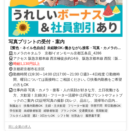
写真プリントの受付・案内
【髪色・ネイル色自由】未経験OK♪働きながら接客・写真・カメラの知
識が身につく◎賞与年2回＆社割有
カメラのキタムラ 京都/イオンモール京都五条店_4286
アクセス 阪急京都本線 西京極徒歩約14分、阪急京都本線 西院〔阪急
線〕西口徒歩約14分、嵐電嵐山本線 西院〔嵐電〕徒歩約17分 京福嵐
時給1,130円以上
山本線「西院駅」より徒歩10分
京都府京都市右京区
勤務時間 (1)9:30～14:00 (2)17:00～21:00 ◎週3～4日程度 ◎勤務時
間、曜日については面接時に ご相談ください｡ ◎扶養内勤務をご希望
の方もOK
仕事内容 写真・カメラ・接客・人の笑顔が好きな方、土日祝働ける
方、大歓迎！主婦(夫)・フリーター活躍中 (1)写真プリントやフォトブ
ックのご案内 (2)証明写真の撮影 (3)レジ、品出し、清掃等の店内...
制服あり
扶養内勤務OK
主婦・主夫歓迎
フリーター歓迎
学歴不問
即日勤務OK
学生歓迎
未経験者歓迎
経験者歓迎
ブランクOK
交通費支給
長期歓迎
フルタイム歓迎
週2・3日からOK
シフト制
社割あり
履歴書不要
同じ企業の求人