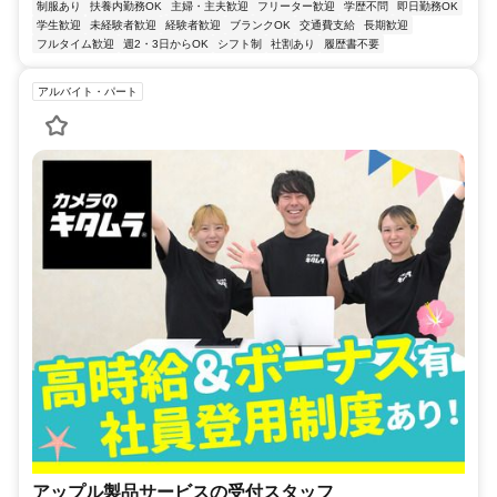
制服あり
扶養内勤務OK
主婦・主夫歓迎
フリーター歓迎
学歴不問
即日勤務OK
学生歓迎
未経験者歓迎
経験者歓迎
ブランクOK
交通費支給
長期歓迎
フルタイム歓迎
週2・3日からOK
シフト制
社割あり
履歴書不要
アルバイト・パート
アップル製品サービスの受付スタッフ