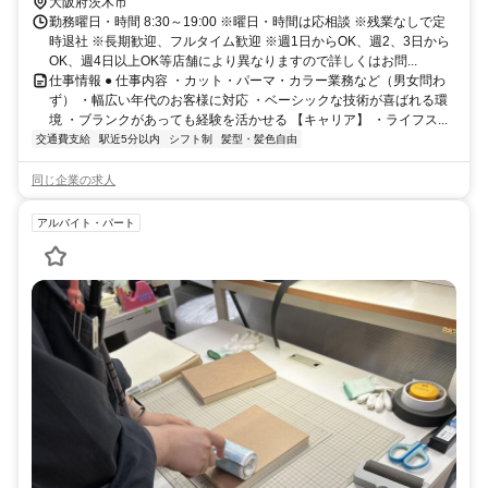
大阪府茨木市
勤務曜日・時間 8:30～19:00 ※曜日・時間は応相談 ※残業なしで定
時退社 ※長期歓迎、フルタイム歓迎 ※週1日からOK、週2、3日から
OK、週4日以上OK等店舗により異なりますので詳しくはお問...
仕事情報 ● 仕事内容 ・カット・パーマ・カラー業務など（男女問わ
ず） ・幅広い年代のお客様に対応 ・ベーシックな技術が喜ばれる環
境 ・ブランクがあっても経験を活かせる 【キャリア】 ・ライフス...
交通費支給
駅近5分以内
シフト制
髪型・髪色自由
同じ企業の求人
アルバイト・パート