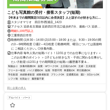
こども写真館の受付・接客スタッフ(短期)
【年末までの期間限定/3日以内に合否決定】人と話すのが好きな方にピ
ッタリ！扶養内も◎髪色・ネイル色自由♪
スタジオマリオ 四日市/西浦店_1423
アクセス 近鉄名古屋線 近鉄四日市北口徒歩約7分、連絡バス 近鉄四
日市北口徒歩約7分、近鉄湯の山線 近鉄四日市北口徒歩約7分 近鉄線
時給1,100円以上
「四日市駅」徒歩8分
三重県四日市市
勤務時間 (1)9:30～14:00 (2)15:00～18:00 または、9:30～19:00の間
の3～6時間程度 ◎週2～4日程度 ◎勤務時間、曜日については面接時
に ご相談ください｡ ◎扶養内勤...
仕事内容 毎年人気の短期バイト！12/31までのお仕事になります♪ ＜
このお仕事のポイント ＞ □子どもが好きな方・子供に関わる仕事がし
たい方歓迎 □12/31までの期間限定の短期♪ □履歴書不要＆...
制服あり
扶養内勤務OK
副業・WワークOK
土日祝のみOK
主婦・主夫歓迎
フリーター歓迎
バイク通勤OK
短期
学歴不問
車通勤OK
即日勤務OK
学生歓迎
未経験者歓迎
経験者歓迎
ブランクOK
交通費支給
週2・3日からOK
シフト制
社割あり
履歴書不要
同じ企業の求人
アルバイト・パート