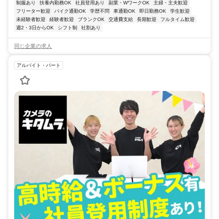
制服あり
扶養内勤務OK
社員登用あり
副業・WワークOK
主婦・主夫歓迎
フリーター歓迎
バイク通勤OK
学歴不問
車通勤OK
即日勤務OK
学生歓迎
未経験者歓迎
経験者歓迎
ブランクOK
交通費支給
長期歓迎
フルタイム歓迎
週2・3日からOK
シフト制
社割あり
同じ企業の求人
アルバイト・パート