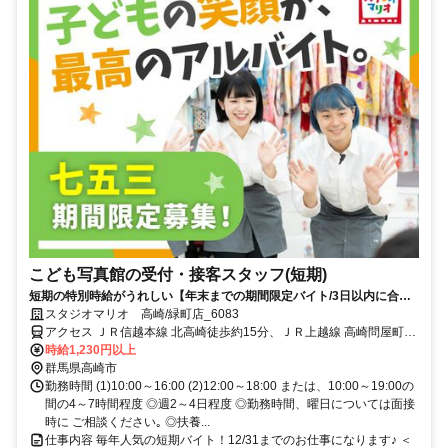
こども写真館の受付・接客スタッフ(短期)
短期の特別時給がうれしい【年末までの期間限定バイト/3日以内に合否
決定】人と話すのが好きな方にピッタリ！扶養内勤務も◎髪色・ネイル
スタジオマリオ 高崎/緑町店_6083
色自由♪
アクセス ＪＲ信越本線 北高崎徒歩約15分、ＪＲ上越線 高崎問屋町西
口徒歩約22分、ＪＲ上越線 井野（群馬県）西口徒歩約32分 「北高崎
時給1,230円以上
駅」徒歩15分
群馬県高崎市
勤務時間 (1)10:00～16:00 (2)12:00～18:00 または、10:00～19:00の
間の4～7時間程度 ◎週2～4日程度 ◎勤務時間、曜日については面接
時に ご相談ください｡ ◎扶養...
仕事内容 毎年人気の短期バイト！12/31までのお仕事になります♪ ＜