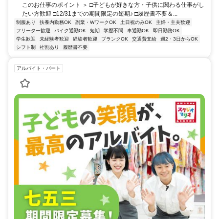
このお仕事のポイント ＞ □子どもが好きな方・子供に関わる仕事がし
たい方歓迎 □12/31までの期間限定の短期♪ □履歴書不要＆...
制服あり
扶養内勤務OK
副業・WワークOK
土日祝のみOK
主婦・主夫歓迎
フリーター歓迎
バイク通勤OK
短期
学歴不問
車通勤OK
即日勤務OK
学生歓迎
未経験者歓迎
経験者歓迎
ブランクOK
交通費支給
週2・3日からOK
シフト制
社割あり
履歴書不要
アルバイト・パート