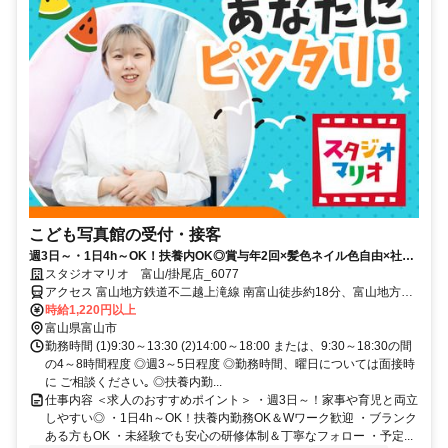
こども写真館の受付・接客
週3日～・1日4h～OK！扶養内OK◎賞与年2回×髪色ネイル色自由×社割
あり！特別な一日を笑顔にするお仕事♪
スタジオマリオ 富山/掛尾店_6077
アクセス 富山地方鉄道不二越上滝線 南富山徒歩約18分、富山地方鉄
道市内線 南富山駅前徒歩約18分、富山地方鉄道市内線 大町（富山
時給1,220円以上
県）徒歩約21分 富山地方鉄道不二越上滝線「南富山駅」徒歩20分
富山県富山市
勤務時間 (1)9:30～13:30 (2)14:00～18:00 または、9:30～18:30の間
の4～8時間程度 ◎週3～5日程度 ◎勤務時間、曜日については面接時
に ご相談ください｡ ◎扶養内勤...
仕事内容 ＜求人のおすすめポイント＞ ・週3日～！家事や育児と両立
しやすい◎ ・1日4h～OK！扶養内勤務OK＆Wワーク歓迎 ・ブランク
ある方もOK ・未経験でも安心の研修体制＆丁寧なフォロー ・予定...