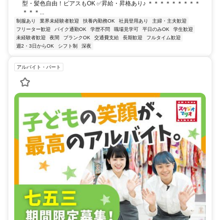
型・髪色自由！ピアスもOK ✅昇給・昇格あり♪ ＊＊＊＊＊＊＊＊＊
＊＊＊...
制服あり
業界未経験者歓迎
扶養内勤務OK
社員登用あり
主婦・主夫歓迎
フリーター歓迎
バイク通勤OK
学歴不問
職場見学可
平日のみOK
学生歓迎
未経験者歓迎
夜間
ブランクOK
交通費支給
長期歓迎
フルタイム歓迎
週2・3日からOK
シフト制
深夜
アルバイト・パート