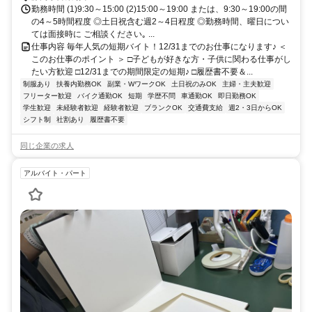
勤務時間 (1)9:30～15:00 (2)15:00～19:00 または、9:30～19:00の間
の4～5時間程度 ◎土日祝含む週2～4日程度 ◎勤務時間、曜日につい
ては面接時に ご相談ください｡ ...
仕事内容 毎年人気の短期バイト！12/31までのお仕事になります♪ ＜
このお仕事のポイント ＞ □子どもが好きな方・子供に関わる仕事がし
たい方歓迎 □12/31までの期間限定の短期♪ □履歴書不要＆...
制服あり
扶養内勤務OK
副業・WワークOK
土日祝のみOK
主婦・主夫歓迎
フリーター歓迎
バイク通勤OK
短期
学歴不問
車通勤OK
即日勤務OK
学生歓迎
未経験者歓迎
経験者歓迎
ブランクOK
交通費支給
週2・3日からOK
シフト制
社割あり
履歴書不要
同じ企業の求人
アルバイト・パート