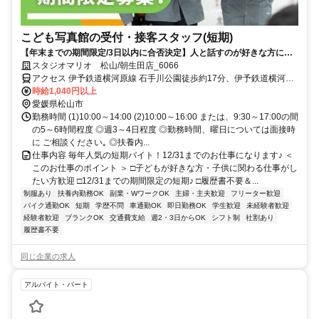
こども写真館の受付・接客スタッフ(短期)
【年末までの期間限定/3日以内に合否決定】人と話すのが好きな方にピ
ッタリ！扶養内も◎髪色・ネイル色自由♪
スタジオマリオ 松山/朝生田店_6066
アクセス 伊予鉄道横河原線 石手川公園徒歩約17分、伊予鉄道横河原
線 いよ立花徒歩約18分、伊予鉄道横河原線 松山市南口徒歩約24分
時給1,040円以上
「松山市駅」徒歩15分
愛媛県松山市
勤務時間 (1)10:00～14:00 (2)10:00～16:00 または、9:30～17:00の間
の5～6時間程度 ◎週3～4日程度 ◎勤務時間、曜日については面接時
に ご相談ください｡ ◎扶養内...
仕事内容 毎年人気の短期バイト！12/31までのお仕事になります♪ ＜
このお仕事のポイント ＞ □子どもが好きな方・子供に関わる仕事がし
たい方歓迎 □12/31までの期間限定の短期♪ □履歴書不要＆...
制服あり
扶養内勤務OK
副業・WワークOK
主婦・主夫歓迎
フリーター歓迎
バイク通勤OK
短期
学歴不問
車通勤OK
即日勤務OK
学生歓迎
未経験者歓迎
経験者歓迎
ブランクOK
交通費支給
週2・3日からOK
シフト制
社割あり
履歴書不要
同じ企業の求人
アルバイト・パート