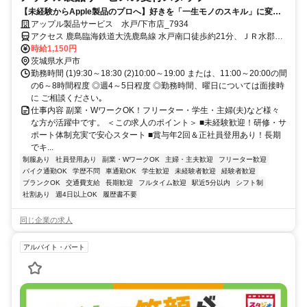
【未経験からApple製品のプロへ】好きを「一生モノのスキル」に変え
る。賞与年2回・髪色自由・ネイル色自由・社割あり
アップル製品サービス 水戸/下市店_7934
アクセス 鹿島臨海鉄道大洗鹿島線 水戸南口徒歩約21分、ＪＲ水郡線
水戸南口徒歩約21分、ＪＲ常磐線 水戸南口徒歩約21分 JR水戸駅バス
時給1,150円
5分「柳町2丁目」下車徒歩4分
茨城県水戸市
勤務時間 (1)9:30～18:30 (2)10:00～19:00 または、11:00～20:00の間
の6～8時間程度 ◎週4～5日程度 ◎勤務時間、曜日については面接時
に ご相談ください｡
仕事内容 副業・WワークOK！フリーター・学生・主婦(夫)など様々
な方が活躍中です。 ＜この求人のポイント＞ ■未経験歓迎！研修・サ
ポート体制充実で安心スタート ■賞与年2回＆正社員登用あり！長期
でキ...
制服あり
社員登用あり
副業・WワークOK
主婦・主夫歓迎
フリーター歓迎
バイク通勤OK
学歴不問
車通勤OK
学生歓迎
未経験者歓迎
経験者歓迎
ブランクOK
交通費支給
長期歓迎
フルタイム歓迎
駅近5分以内
シフト制
社割あり
週4日以上OK
履歴書不要
同じ企業の求人
アルバイト・パート