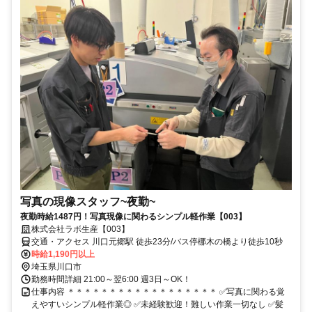
写真の現像スタッフ~夜勤~
夜勤時給1487円！写真現像に関わるシンプル軽作業【003】
株式会社ラボ生産【003】
交通・アクセス 川口元郷駅 徒歩23分/バス停梛木の橋より徒歩10秒
時給1,190円以上
埼玉県川口市
勤務時間詳細 21:00～翌6:00 週3日～OK！
仕事内容 ＊＊＊＊＊＊＊＊＊＊＊＊＊＊＊＊＊＊ ✅写真に関わる覚
えやすいシンプル軽作業◎ ✅未経験歓迎！難しい作業一切なし ✅髪