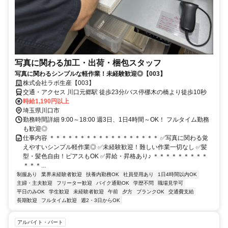
写真に関わる加工・出荷・梱包スタッフ
写真に関わるシンプルな軽作業！未経験歓迎◎【003】
株式会社ラボ生産【003】
交通・アクセス 川口元郷駅 徒歩23分/バス停梛木の橋より徒歩10秒
時給1,190円以上
埼玉県川口市
勤務時間詳細 9:00～18:00 週3日、1日4時間～OK！ フルタイム勤務
も歓迎◎
仕事内容 ＊＊＊＊＊＊＊＊＊＊＊＊＊＊＊＊＊＊ ✅写真に関わる覚
えやすいシンプル軽作業◎ ✅未経験歓迎！難しい作業一切なし ✅髪
型・髪色自由！ピアスもOK ✅昇給・昇格あり♪ ＊＊＊＊＊＊＊＊＊
＊＊＊...
制服あり
業界未経験者歓迎
扶養内勤務OK
社員登用あり
1日4時間以内OK
主婦・主夫歓迎
フリーター歓迎
バイク通勤OK
学歴不問
職場見学可
平日のみOK
学生歓迎
未経験者歓迎
午前
夕方
ブランクOK
交通費支給
長期歓迎
フルタイム歓迎
週2・3日からOK
アルバイト・パート