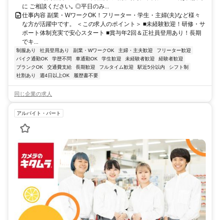
に ご相談ください｡ ◎平日のみ...
仕事内容 副業・WワークOK！フリーター・学生・主婦(夫)など様々
な方が活躍中です。 ＜この求人のポイント＞ ■未経験歓迎！研修・サ
ポート体制充実で安心スタート ■賞与年2回＆正社員登用あり！長期
でキ...
制服あり
社員登用あり
副業・WワークOK
主婦・主夫歓迎
フリーター歓迎
バイク通勤OK
学歴不問
車通勤OK
学生歓迎
未経験者歓迎
経験者歓迎
ブランクOK
交通費支給
長期歓迎
フルタイム歓迎
駅近5分以内
シフト制
社割あり
週4日以上OK
履歴書不要
同じ企業の求人
アルバイト・パート