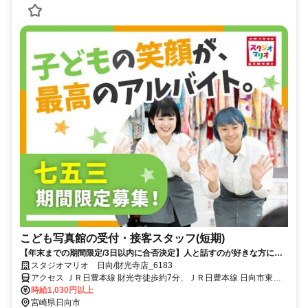
こども写真館の受付・接客スタッフ(短期)
【年末までの期間限定/3日以内に合否決定】人と話すのが好きな方にピ
ッタリ！扶養内も◎髪色・ネイル色自由♪
スタジオマリオ 日向/財光寺店_6183
アクセス ＪＲ日豊本線 財光寺徒歩約7分、ＪＲ日豊本線 日向市東口
徒歩約27分、ＪＲ日豊本線 南日向徒歩約55分 「財光寺駅」徒歩10分
時給1,030円以上
宮崎県日向市