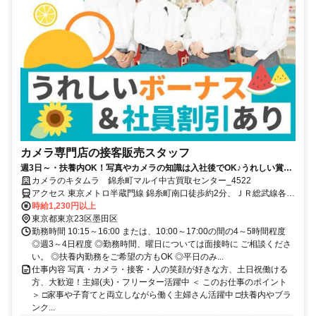
カメラ専門店の接客販売スタッフ
週3日～・扶養内OK！写真やカメラの知識は入社後でOK♪うれしい賞与
年2回＆社割有
カメラのキタムラ 錦糸町マルイ中古買取センター_4522
アクセス 東京メトロ半蔵門線 錦糸町南口徒歩約2分、ＪＲ総武線各停
錦糸町南口徒歩約2分、ＪＲ総武本線 錦糸町南口徒歩約2分 JR「錦糸
時給1,230円以上
町」駅より徒歩4分
東京都東京23区墨田区
勤務時間 10:15～16:00 または、10:00～17:00の間の4～5時間程度
◎週3～4日程度 ◎勤務時間、曜日については面接時に ご相談くださ
い。 ◎扶養内勤務をご希望の方もOK ◎平日のみ...
仕事内容 写真・カメラ・接客・人の笑顔が好きな方、土日祝働ける
方、大歓迎！主婦(夫)・フリーター活躍中 ＜ このお仕事のポイント
＞ □家事や子育てと両立しながら働く主婦さん活躍中 □扶養内やブラ
ンク...