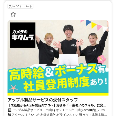
アルバイト・パート
アップル製品サービスの受付スタッフ
【未経験からApple製品のプロへ】好きを「一生モノのスキル」に変え
る。賞与年2回・髪色自由・ネイル色自由・社割あり
アップル製品サービス 白山/イオンモール白山店(Csmart内)_7969
アクセス ＩＲいしかわ鉄道線/ハピラインふくい 野々市（北陸本線）