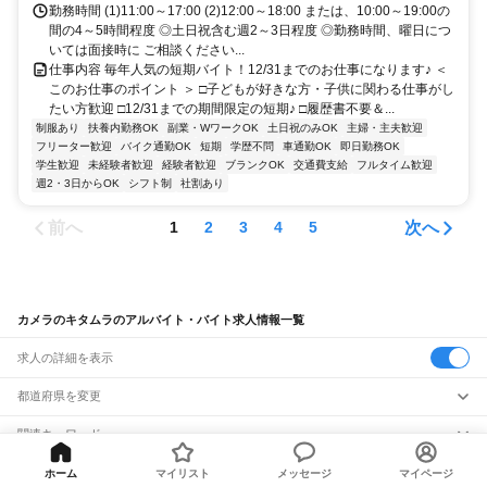
勤務時間 (1)11:00～17:00 (2)12:00～18:00 または、10:00～19:00の
間の4～5時間程度 ◎土日祝含む週2～3日程度 ◎勤務時間、曜日につ
いては面接時に ご相談ください...
仕事内容 毎年人気の短期バイト！12/31までのお仕事になります♪ ＜
このお仕事のポイント ＞ □子どもが好きな方・子供に関わる仕事がし
たい方歓迎 □12/31までの期間限定の短期♪ □履歴書不要＆...
制服あり
扶養内勤務OK
副業・WワークOK
土日祝のみOK
主婦・主夫歓迎
フリーター歓迎
バイク通勤OK
短期
学歴不問
車通勤OK
即日勤務OK
学生歓迎
未経験者歓迎
経験者歓迎
ブランクOK
交通費支給
フルタイム歓迎
週2・3日からOK
シフト制
社割あり
前へ
次へ
1
2
3
4
5
カメラのキタムラのアルバイト・バイト求人情報一覧
求人の詳細を表示
都道府県を変更
関連キーワード
完全在宅ワーク 全国
シール貼り 在宅
現在地周辺
ガチャガチャ
犬カフェ
ホーム
マイリスト
メッセージ
マイページ
バイトTOP
カメラのキタムラのアルバイト・バイト・求人