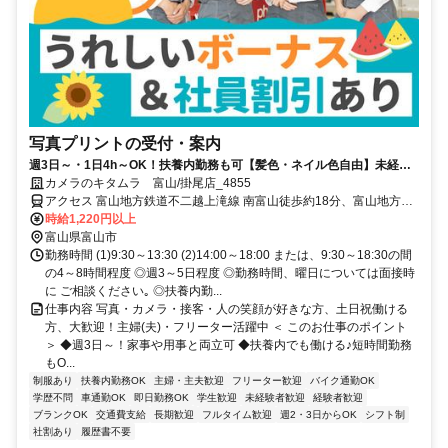
写真プリントの受付・案内
週3日～・1日4h～OK！扶養内勤務も可【髪色・ネイル色自由】未経験
OK♪賞与年2回＆社割有
カメラのキタムラ 富山/掛尾店_4855
アクセス 富山地方鉄道不二越上滝線 南富山徒歩約18分、富山地方鉄
道市内線 南富山駅前徒歩約18分、富山地方鉄道市内線 大町（富山
時給1,220円以上
県）徒歩約21分 「南富山駅」「南富山駅前駅」より徒歩20分
富山県富山市
勤務時間 (1)9:30～13:30 (2)14:00～18:00 または、9:30～18:30の間
の4～8時間程度 ◎週3～5日程度 ◎勤務時間、曜日については面接時
に ご相談ください｡ ◎扶養内勤...
仕事内容 写真・カメラ・接客・人の笑顔が好きな方、土日祝働ける
方、大歓迎！主婦(夫)・フリーター活躍中 ＜ このお仕事のポイント
＞ ◆週3日～！家事や用事と両立可 ◆扶養内でも働ける♪短時間勤務
もO...
制服あり
扶養内勤務OK
主婦・主夫歓迎
フリーター歓迎
バイク通勤OK
学歴不問
車通勤OK
即日勤務OK
学生歓迎
未経験者歓迎
経験者歓迎
ブランクOK
交通費支給
長期歓迎
フルタイム歓迎
週2・3日からOK
シフト制
社割あり
履歴書不要