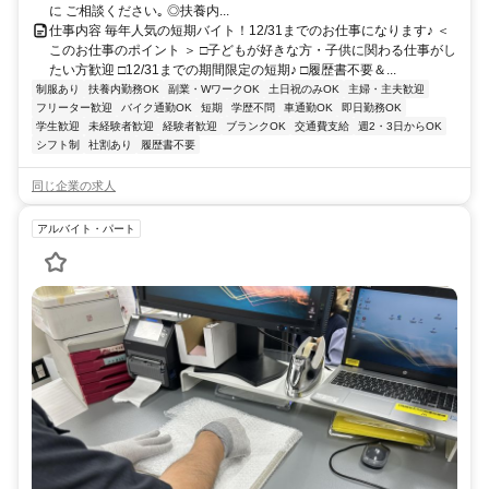
に ご相談ください｡ ◎扶養内...
仕事内容 毎年人気の短期バイト！12/31までのお仕事になります♪ ＜
このお仕事のポイント ＞ □子どもが好きな方・子供に関わる仕事がし
たい方歓迎 □12/31までの期間限定の短期♪ □履歴書不要＆...
制服あり
扶養内勤務OK
副業・WワークOK
土日祝のみOK
主婦・主夫歓迎
フリーター歓迎
バイク通勤OK
短期
学歴不問
車通勤OK
即日勤務OK
学生歓迎
未経験者歓迎
経験者歓迎
ブランクOK
交通費支給
週2・3日からOK
シフト制
社割あり
履歴書不要
同じ企業の求人
アルバイト・パート