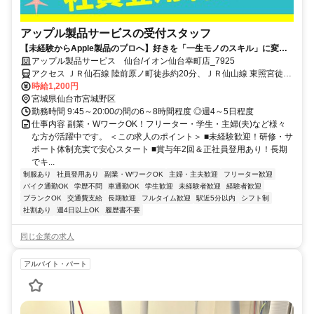
アップル製品サービスの受付スタッフ
【未経験からApple製品のプロへ】好きを「一生モノのスキル」に変え
る。賞与年2回・髪色自由・ネイル色自由・社割あり
アップル製品サービス 仙台/イオン仙台幸町店_7925
アクセス ＪＲ仙石線 陸前原ノ町徒歩約20分、ＪＲ仙山線 東照宮徒歩
約20分、ＪＲ東北本線 東仙台徒歩約23分 「陸前原ノ町駅」徒歩20分
時給1,200円
宮城県仙台市宮城野区
勤務時間 9:45～20:00の間の6～8時間程度 ◎週4～5日程度
仕事内容 副業・WワークOK！フリーター・学生・主婦(夫)など様々
な方が活躍中です。 ＜この求人のポイント＞ ■未経験歓迎！研修・サ
ポート体制充実で安心スタート ■賞与年2回＆正社員登用あり！長期
でキ...
制服あり
社員登用あり
副業・WワークOK
主婦・主夫歓迎
フリーター歓迎
バイク通勤OK
学歴不問
車通勤OK
学生歓迎
未経験者歓迎
経験者歓迎
ブランクOK
交通費支給
長期歓迎
フルタイム歓迎
駅近5分以内
シフト制
社割あり
週4日以上OK
履歴書不要
同じ企業の求人
アルバイト・パート