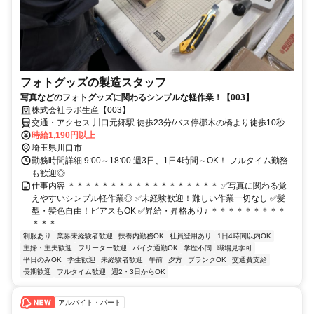
フォトグッズの製造スタッフ
写真などのフォトグッズに関わるシンプルな軽作業！【003】
株式会社ラボ生産【003】
交通・アクセス 川口元郷駅 徒歩23分/バス停梛木の橋より徒歩10秒
時給1,190円以上
埼玉県川口市
勤務時間詳細 9:00～18:00 週3日、1日4時間～OK！ フルタイム勤務
も歓迎◎
仕事内容 ＊＊＊＊＊＊＊＊＊＊＊＊＊＊＊＊＊＊ ✅写真に関わる覚
えやすいシンプル軽作業◎ ✅未経験歓迎！難しい作業一切なし ✅髪
型・髪色自由！ピアスもOK ✅昇給・昇格あり♪ ＊＊＊＊＊＊＊＊＊
＊＊＊...
制服あり
業界未経験者歓迎
扶養内勤務OK
社員登用あり
1日4時間以内OK
主婦・主夫歓迎
フリーター歓迎
バイク通勤OK
学歴不問
職場見学可
平日のみOK
学生歓迎
未経験者歓迎
午前
夕方
ブランクOK
交通費支給
長期歓迎
フルタイム歓迎
週2・3日からOK
アルバイト・パート