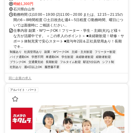
北口徒歩約23分、ＪＲ北陸本線 野々市（北陸本線）北口徒歩約23
時給1,300円
分、ＩＲいしかわ鉄道線/ハピラインふくい 松任北口徒歩約40分 北陸
石川県白山市
本線「野々市駅」北口よりバスで10分
勤務時間 (1)10:00～19:00 (2)11:00～20:00 または、12:15～21:15の
間の6～8時間程度 ◎土日祝含む週4～5日程度 ◎勤務時間、曜日につ
いては面接時に ご相談ください...
仕事内容 副業・WワークOK！フリーター・学生・主婦(夫)など様々
な方が活躍中です。 ＜この求人のポイント＞ ■未経験歓迎！研修・サ
ポート体制充実で安心スタート ■賞与年2回＆正社員登用あり！長期
でキ...
制服あり
社員登用あり
副業・WワークOK
主婦・主夫歓迎
フリーター歓迎
バイク通勤OK
学歴不問
車通勤OK
学生歓迎
未経験者歓迎
経験者歓迎
ブランクOK
交通費支給
長期歓迎
フルタイム歓迎
駅近5分以内
シフト制
社割あり
週4日以上OK
履歴書不要
同じ企業の求人
アルバイト・パート