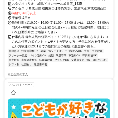
決定】人と話すのが好きな方にピッタリ！扶養内勤務も◎髪色・ネイル
スタジオマリオ 成田/イオンモール成田店_1435
色自由♪
アクセス ＪＲ成田線 成田東口徒歩約32分、京成本線 京成成田西口徒
歩約34分、京成東成田線 京成成田西口徒歩約34分 京成「成田駅」バ
時給1,340円以上
ス10分
千葉県成田市
勤務時間 (1)10:00～16:00 (2)11:00～17:00 または、12:00～18:00の
間の4～6時間程度 ◎土日祝含む週2～3日程度 ◎勤務時間、曜日につ
いては面接時に ご相談ください...
仕事内容 毎年人気の短期バイト！12/31までのお仕事になります♪ ＜
このお仕事のポイント ＞ □子どもが好きな方・子供に関わる仕事がし
たい方歓迎 □12/31までの期間限定の短期♪ □履歴書不要＆...
制服あり
扶養内勤務OK
副業・WワークOK
土日祝のみOK
主婦・主夫歓迎
フリーター歓迎
バイク通勤OK
短期
学歴不問
車通勤OK
即日勤務OK
学生歓迎
未経験者歓迎
経験者歓迎
ブランクOK
交通費支給
週2・3日からOK
シフト制
社割あり
履歴書不要
同じ企業の求人
アルバイト・パート