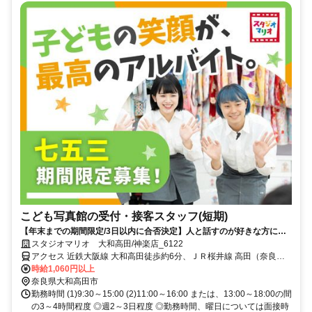
こども写真館の受付・接客スタッフ(短期)
【年末までの期間限定/3日以内に合否決定】人と話すのが好きな方にピ
ッタリ！扶養内も◎髪色・ネイル色自由♪
スタジオマリオ 大和高田/神楽店_6122
アクセス 近鉄大阪線 大和高田徒歩約6分、ＪＲ桜井線 高田（奈良
県）東口徒歩約11分、ＪＲ和歌山線 高田（奈良県）東口徒歩約11分
時給1,060円以上
近鉄大阪線「大和高田駅」より徒歩6分
奈良県大和高田市
勤務時間 (1)9:30～15:00 (2)11:00～16:00 または、13:00～18:00の間
の3～4時間程度 ◎週2～3日程度 ◎勤務時間、曜日については面接時