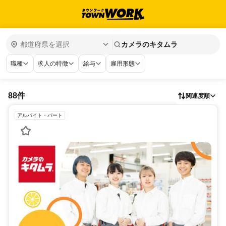
カメラのキタムラ
職種
求人の特徴
給与
雇用形態
88件
関連度順
アルバイト・パート