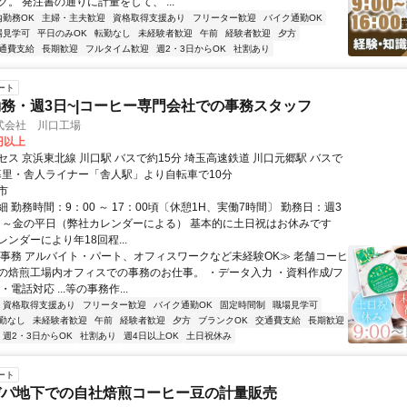
。 発注書の通りに計量をして、 ...
内勤務OK
主婦・主夫歓迎
資格取得支援あり
フリーター歓迎
バイク通勤OK
場見学可
平日のみOK
転勤なし
未経験者歓迎
午前
経験者歓迎
夕方
通費支給
長期歓迎
フルタイム歓迎
週2・3日からOK
社割あり
ート
務・週3日~|コーヒー専門会社での事務スタッフ
式会社 川口工場
0円以上
ス 京浜東北線 川口駅 バスで約15分 埼玉高速鉄道 川口元郷駅 バスで
日暮里・舎人ライナー「舎人駅」より自転車で10分
市
 勤務時間：9：00 ～ 17：00頃〔休憩1H、実働7時間〕 勤務日：週3
月～金の平日（弊社カレンダーによる） 基本的に土日祝はお休みです
ンダーにより年18回程...
≪事務 アルバイト・パート、オフィスワークなど未経験OK≫ 老舗コーヒ
の焙煎工場内オフィスでの事務のお仕事。 ・データ入力 ・資料作成/フ
電話対応 ...等の事務作...
資格取得支援あり
フリーター歓迎
バイク通勤OK
固定時間制
職場見学可
勤なし
未経験者歓迎
午前
経験者歓迎
夕方
ブランクOK
交通費支給
長期歓迎
週2・3日からOK
社割あり
週4日以上OK
土日祝休み
ート
デパ地下での自社焙煎コーヒー豆の計量販売