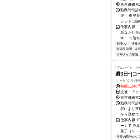
東京都東京
勤務時間詳細
迎！ ※早
シフトは随
仕事内容 
単なお仕事
す！ ☆落ち
制服あり
扶養
職場見学可
未
フルタイム歓迎
アルバイト・パ
週3日~|
キャピタル株
時給1,24
交通・アク
東京都東京
勤務時間詳細
容により変
から勤務でき
仕事内容 
ー」で 洋
菓子（ケー
扶養内勤務OK