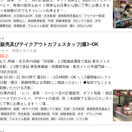
レジ、接客、コーヒー豆の計量販売、ギフト包装など 併設のカフェスペ
ーヒー、軽食の提供もあり ☆簡単なお仕事から順に丁寧にお教えする
 ☆未経験の方でもチャレンジ出来ます！...
内勤務OK
土日祝のみOK
主婦・主夫歓迎
資格取得支援あり
フリーター歓迎
日のみOK
転勤なし
未経験者歓迎
午前
経験者歓迎
月1シフト提出
夕方
通費支給
長期歓迎
フルタイム歓迎
駅近5分以内
週2・3日からOK
ート
販売及びテイクアウトカフェスタッフ|週3~OK
ーヒー 渋谷ヒカリエ店
0円以上
セス JR線・京王井の頭線「渋谷駅」と2階連絡通路で直結 東京メトロ
谷駅」と1階で直結 東急東横線・田園都市線・東京メトロ半蔵門線・副
谷駅」B5出口と直結
23区渋谷区
 10:30～21:30の間で 週3日～・1日4時間～OK ＼＼2週間毎のシフト
務日数・曜日・勤務時間は お気軽にご相談ください！ ◆毎回でなくとも
務いただける方歓...
【仕事内容】 ・レジ、接客 ・コーヒー豆の計量販売、ギフト包装 ・併設
ペースでのコーヒー、デザートの提供...等 ◇未経験でも安心◎カンタン
丁寧にお教えします！ ◇落...
内勤務OK
副業・WワークOK
隔週シフト提出
主婦・主夫歓迎
資格取得支援あり
職場見学可
学生歓迎
未経験者歓迎
午前
経験者歓迎
夕方
ブランクOK
期歓迎
フルタイム歓迎
駅近5分以内
週2・3日からOK
シフト制
ート