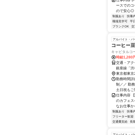
仕事内容 
ースでのコ
ので安心◎
制服あり
扶養
職場見学可
平
ブランクOK
交
アルバイト・パ
コーヒー豆
キャピタルコ
時給1,28
交通・アク
銀座線「渋
都心線「渋
東京都東京
勤務時間詳細
制／／ 勤
土日祝もご勤
仕事内容 
のカフェス
なお仕事から
制服あり
扶養
フリーター歓迎
交通費支給
長
アルバイト・パ