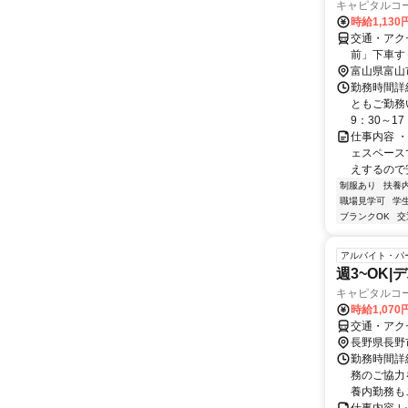
キャピタルコ
時給1,13
交通・アク
前」下車す
富山県富山
勤務時間詳細
ともご勤務
9：30～17：
仕事内容 
ェスペース
えするので
制服あり
扶養
職場見学可
学
ブランクOK
交
アルバイト・パ
週3~OK
キャピタルコ
時給1,07
交通・アク
長野県長野
勤務時間詳細
務のご協力
養内勤務もご