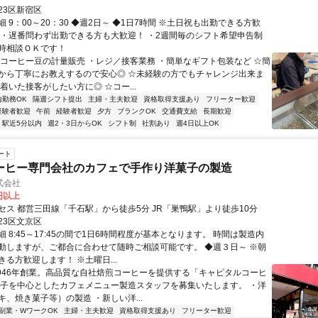
23区新宿区
 9：00～20：30 ◆週2日～ ◆1日7時間 ※土日祝も出勤できる方歓
番・遅番問わず出勤できる方も大歓迎！ ・2週間毎のシフト希望申告制
時相談ＯＫです！
・コーヒー豆の計量販売 ・レジ／接客業務 ・簡単なギフト包装など ☆簡
から丁寧にお教えするので安心◎ ☆未経験の方でもチャレンジ出来ま
着いた接客がしたい方に◎ ☆コー...
内勤務OK
隔週シフト提出
主婦・主夫歓迎
資格取得支援あり
フリーター歓迎
経験者歓迎
午前
経験者歓迎
夕方
ブランクOK
交通費支給
長期歓迎
駅近5分以内
週2・3日からOK
シフト制
社割あり
週4日以上OK
ート
コーヒー専門会社のカフェで手作り洋菓子の製造
式会社
0円以上
セス 都営三田線「千石駅」から徒歩5分 JR「巣鴨駅」より徒歩10分
23区文京区
 8:45～17:45の間で1日6時間程度が基本となります。 時間は製造内
動しますが、ご都合に合わせて随時ご相談可能です。 ◆週３日～ ※朝
る方歓迎します！ ※土曜日...
1946年創業。高品質な自社焙煎コーヒーを提供する「キャピタルコーヒ
菓子を中心としたカフェメニュー製造スタッフを募集いたします。 ・洋
キ、焼き菓子等）の製造 ・新しい洋...
副業・WワークOK
主婦・主夫歓迎
資格取得支援あり
フリーター歓迎