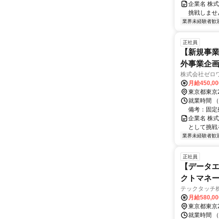
企業名 株
挑戦しませ
業界未経験者歓
正社員
【新規事業
外事業企画
株式会社ゼロ
月給450,0
東京都東京
就業時間 
備考：固定残
企業名 株
として挑戦
業界未経験者歓
正社員
【データエ
クトマネ
テックタッチ
月給580,0
東京都東京
就業時間 （