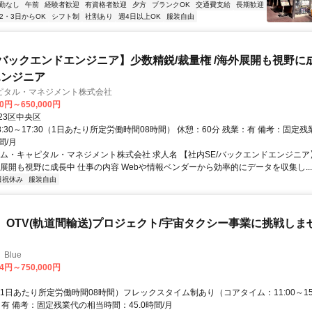
勤なし
午前
経験者歓迎
有資格者歓迎
夕方
ブランクOK
交通費支給
長期歓迎
2・3日からOK
シフト制
社割あり
週4日以上OK
服装自由
/バックエンドエンジニア】少数精鋭/裁量権 /海外展開も視野に
エンジニア
ピタル・マネジメント株式会社
00円～650,000円
23区中央区
8:30～17:30（1日あたり所定労働時間08時間） 休憩：60分 残業：有 備考：固定
間/月
トム・キャピタル・マネジメント株式会社 求人名 【社内SE/バックエンドエンジニア
外展開も視野に成長中 仕事の内容 Webや情報ベンダーから効率的にデータを収集し...
日祝休み
服装自由
O】OTV(軌道間輸送)プロジェクト/宇宙タクシー事業に挑戦しま
Blue
34円～750,000円
1日あたり所定労働時間08時間）フレックスタイム制あり（コアタイム：11:00～15:
：有 備考：固定残業代の相当時間：45.0時間/月