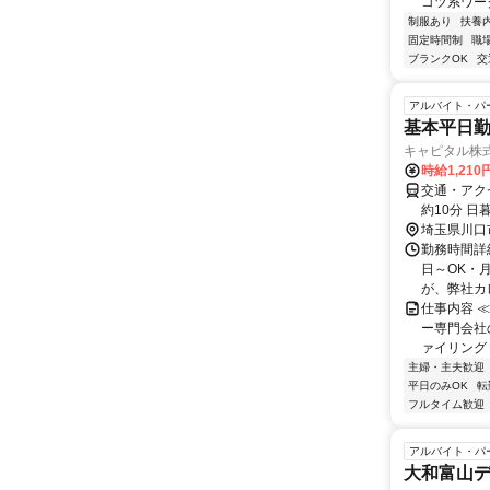
コツ系ワーク
制服あり
扶養
固定時間制
職
ブランクOK
交
アルバイト・パ
基本平日勤
キャピタル株
時給1,21
交通・アクセ
約10分 
埼玉県川口
勤務時間詳細
日～OK・
が、弊社カレ
仕事内容 
ー専門会社
ァイリング ・
主婦・主夫歓迎
平日のみOK
転
フルタイム歓迎
アルバイト・パ
大和富山