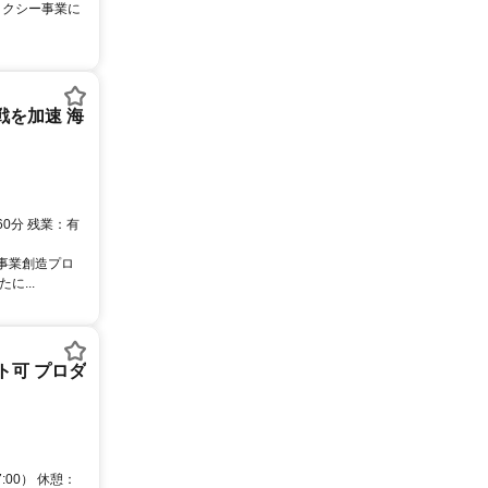
タクシー事業に
戦を加速 海
0分 残業：有
/事業創造プロ
...
ト可 プロダ
00） 休憩：