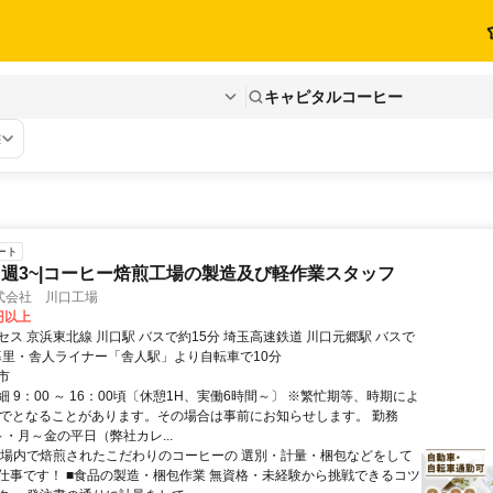
キャピタルコーヒー
態
ート
週3~|コーヒー焙煎工場の製造及び軽作業スタッフ
式会社 川口工場
0円以上
ス 京浜東北線 川口駅 バスで約15分 埼玉高速鉄道 川口元郷駅 バスで
日暮里・舎人ライナー「舎人駅」より自転車で10分
市
 9：00 ～ 16：00頃〔休憩1H、実働6時間～〕 ※繁忙期等、時期によ
までとなることがあります。その場合は事前にお知らせします。 勤務
・月～金の平日（弊社カレ...
工場内で焙煎されたこだわりのコーヒーの 選別・計量・梱包などをして
仕事です！ ■食品の製造・梱包作業 無資格・未経験から挑戦できるコツ