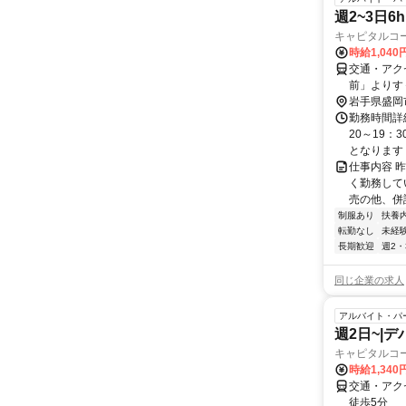
週2~3日
キャピタルコ
時給1,04
交通・アク
前」よりす
岩手県盛岡
勤務時間詳
20～19：
となります 
仕事内容 
く勤務して
売の他、併
制服あり
扶養
転勤なし
未経
長期歓迎
週2・
同じ企業の求人
アルバイト・パ
週2日~|
キャピタルコ
時給1,34
交通・アク
徒歩5分