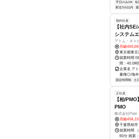
平日のみOK
転
駅近5分以内
週
契約社員
【社内SE
システム
アトム・キャ
月給400,0
東京都東京
就業時間 0
間：40.0時
企業名 ア
量権◎/海
固定時間制
土
正社員
【柏/PM
PMO
株式会社Pale 
月給458,3
千葉県柏市
就業時間 （
60分 残業