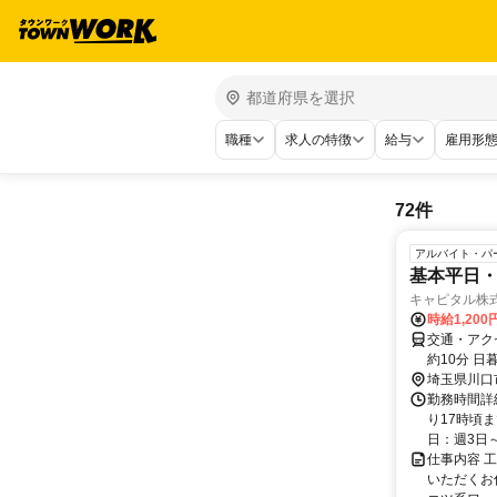
職種
求人の特徴
給与
雇用形
72件
アルバイト・パ
基本平日・
キャピタル株
時給1,20
交通・アクセ
約10分 
埼玉県川口
勤務時間詳細
り17時頃
日：週3日～
仕事内容 
いただくお