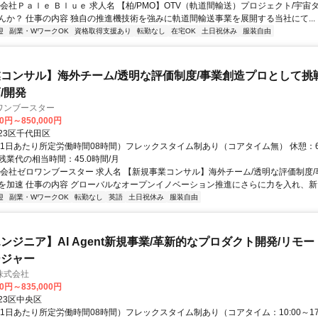
式会社Ｐａｌｅ Ｂｌｕｅ 求人名 【柏/PMO】OTV（軌道間輸送）プロジェクト/宇宙
んか？ 仕事の内容 独自の推進機技術を強みに軌道間輸送事業を展開する当社にて...
迎
副業・WワークOK
資格取得支援あり
転勤なし
在宅OK
土日祝休み
服装自由
コンサル】海外チーム/透明な評価制度/事業創造プロとして挑
/開発
ワンブースター
00円～850,000円
23区千代田区
（1日あたり所定労働時間08時間）フレックスタイム制あり（コアタイム無） 休憩：6
業代の相当時間：45.0時間/月
式会社ゼロワンブースター 求人名 【新規事業コンサル】海外チーム/透明な評価制度
を加速 仕事の内容 グローバルなオープンイノベーション推進にさらに力を入れ、新たに
迎
副業・WワークOK
転勤なし
英語
土日祝休み
服装自由
ンジニア】AI Agent新規事業/革新的なプロダクト開発/リモー
ージャー
株式会社
00円～835,000円
23区中央区
1日あたり所定労働時間08時間）フレックスタイム制あり（コアタイム：10:00～17: