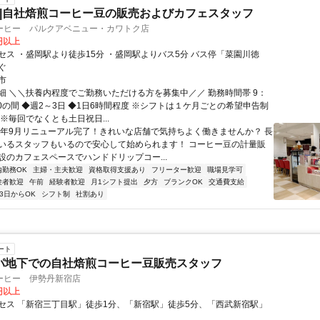
6h|自社焙煎コーヒー豆の販売およびカフェスタッフ
ーヒー パルクアベニュー・カワトク店
0円以上
セス ・盛岡駅より徒歩15分 ・盛岡駅よりバス5分 バス停「菜園川徳
ぐ
市
細 ＼＼扶養内程度でご勤務いただける方を募集中／／ 勤務時間帯 9：
30の間 ◆週2～3日 ◆1日6時間程度 ※シフトは１ケ月ごとの希望申告制
※毎回でなくとも土日祝日...
昨年9月リニューアル完了！きれいな店舗で気持ちよく働きませんか？ 長
いるスタッフもいるので安心して始められます！ コーヒー豆の計量販
設のカフェスペースでハンドドリップコー...
内勤務OK
主婦・主夫歓迎
資格取得支援あり
フリーター歓迎
職場見学可
験者歓迎
午前
経験者歓迎
月1シフト提出
夕方
ブランクOK
交通費支給
3日からOK
シフト制
社割あり
ート
デパ地下での自社焙煎コーヒー豆販売スタッフ
ーヒー 伊勢丹新宿店
0円以上
セス 「新宿三丁目駅」徒歩1分、「新宿駅」徒歩5分、「西武新宿駅」