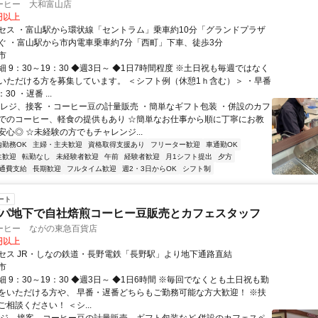
ーヒー 大和富山店
0円以上
セス ・富山駅から環状線「セントラム」乗車約10分「グランドプラザ
ぐ ・富山駅から市内電車乗車約7分「西町」下車、徒歩3分
市
 9：30～19：30 ◆週3日～ ◆1日7時間程度 ※土日祝も毎週ではなく
いただける方を募集しています。 ＜シフト例（休憩1ｈ含む）＞ ・早番
30 ・遅番 ...
・レジ、接客 ・コーヒー豆の計量販売 ・簡単なギフト包装 ・併設のカフ
でのコーヒー、軽食の提供もあり ☆簡単なお仕事から順に丁寧にお教
安心◎ ☆未経験の方でもチャレンジ...
内勤務OK
主婦・主夫歓迎
資格取得支援あり
フリーター歓迎
車通勤OK
生歓迎
転勤なし
未経験者歓迎
午前
経験者歓迎
月1シフト提出
夕方
通費支給
長期歓迎
フルタイム歓迎
週2・3日からOK
シフト制
ート
|デパ地下で自社焙煎コーヒー豆販売とカフェスタッフ
ーヒー ながの東急百貨店
0円以上
セス JR・しなの鉄道・長野電鉄「長野駅」より地下通路直結
市
 9：30～19：30 ◆週3日～ ◆1日6時間 ※毎回でなくとも土日祝も勤
をいただける方や、 早番・遅番どちらもご勤務可能な方大歓迎！ ※扶
相談ください！ ＜シ...