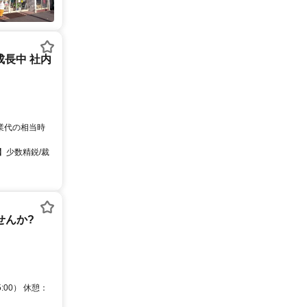
成長中 社内
残業代の相当時
】少数精鋭/裁
せんか?
00） 休憩：