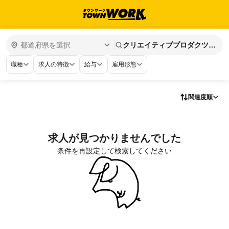
クリエイティブプロダクツ長
崎
職種
求人の特徴
給与
雇用形態
関連度順
求人が見つかりませんでした
条件を再設定して検索してください