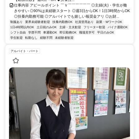
仕事内容 アピールポイント ￣Ｖ￣￣￣￣￣￣ ◎主婦(夫)・学生が働
きやすい ◎90%は未経験スタート ◎週3日からOK！1日3時間からOK
◎扶養内勤務可能 ◎アルバイトでも嬉しい報奨金アリ ◎お財...
制服あり
業界未経験者歓迎
扶養内勤務OK
社員登用あり
副業・WワークOK
1日4時間以内OK
土日祝のみOK
主婦・主夫歓迎
フリーター歓迎
バイク通勤OK
シフト自由
学歴不問
車通勤OK
即日勤務OK
職場見学可
平日のみOK
学生歓迎
転勤なし
経験不問
未経験者歓迎
アルバイト・パート