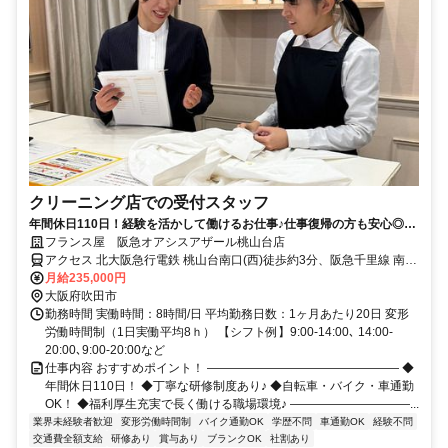
クリーニング店での受付スタッフ
年間休日110日！経験を活かして働けるお仕事♪仕事復帰の方も安心◎丁
寧な研修制度あり！
フランス屋 阪急オアシスアザール桃山台店
アクセス 北大阪急行電鉄 桃山台南口(西)徒歩約3分、阪急千里線 南千
里徒歩約18分、北大阪急行電鉄/OsakaMetro御堂筋線 緑地公園南口徒
月給235,000円
歩約27分
大阪府吹田市
勤務時間 実働時間：8時間/日 平均勤務日数：1ヶ月あたり20日 変形
労働時間制（1日実働平均8ｈ） 【シフト例】9:00-14:00､ 14:00-
20:00､9:00-20:00など
仕事内容 おすすめポイント！ ―――――――――――――――― ◆
年間休日110日！ ◆丁寧な研修制度あり♪ ◆自転車・バイク・車通勤
OK！ ◆福利厚生充実で長く働ける職場環境♪ ――――――――――...
業界未経験者歓迎
変形労働時間制
バイク通勤OK
学歴不問
車通勤OK
経験不問
交通費全額支給
研修あり
賞与あり
ブランクOK
社割あり