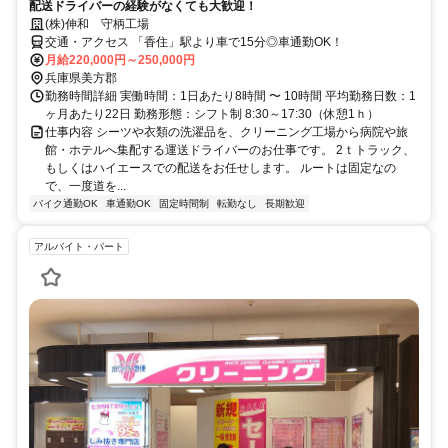
配送ドライバーの経験がなくても大歓迎！
(株)伸和 守柄工場
交通・アクセス 「香住」駅より車で15分◎車通勤OK！
月給220,000円～250,000円
兵庫県美方郡
勤務時間詳細 実働時間：1日あたり8時間 〜 10時間 平均勤務日数：1
ヶ月あたり22日 勤務形態：シフト制 8:30～17:30（休憩1ｈ）
仕事内容 シーツや衣類の洗濯品を、クリーニング工場から病院や旅
館・ホテルへ集配する運送ドライバーのお仕事です。 2ｔトラック、
もしくはハイエースでの配送をお任せします。 ルートは固定なの
で、一度道を...
バイク通勤OK
車通勤OK
固定時間制
転勤なし
長期歓迎
アルバイト・パート