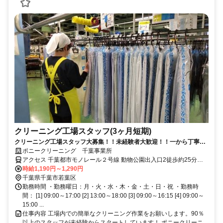
クリーニング工場スタッフ(3ヶ月短期)
クリーニング工場スタッフ大募集！！未経験者大歓迎！！一から丁寧に
お教えします◎
ポニークリーニング 千葉事業所
アクセス 千葉都市モノレール２号線 動物公園出入口2徒歩約25分、
千葉都市モノレール２号線 スポーツセンター出入口1徒歩約27分、千
時給1,190円～1,290円
葉都市モノレール２号線 みつわ台出入口1徒歩約27分 総武・京成線
千葉県千葉市若葉区
〈稲毛駅〉より京成バス『山王町』行 →「草野小学校入口」より徒
勤務時間 ・勤務曜日：月・火・水・木・金・土・日・祝 ・勤務時
歩10分
間： [1] 09:00～17:00 [2] 13:00～18:00 [3] 09:00～16:15 [4] 09:00～
15:00 ...
仕事内容 工場内での簡単なクリーニング作業をお願いします。90％
以上のスタッフが未経験からスタートしています！ ポニークリーニ