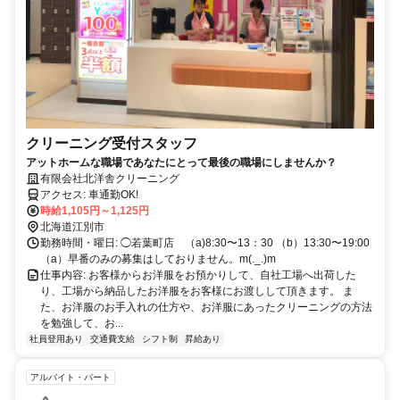
クリーニング受付スタッフ
アットホームな職場であなたにとって最後の職場にしませんか？
有限会社北洋舎クリーニング
アクセス: 車通勤OK!
時給1,105円～1,125円
北海道江別市
勤務時間・曜日: ◯若葉町店 （a)8:30〜13：30 （b）13:30〜19:00
（a）早番のみの募集はしておりません。m(._.)m
仕事内容: お客様からお洋服をお預かりして、自社工場へ出荷した
り、工場から納品したお洋服をお客様にお渡しして頂きます。 ま
た、お洋服のお手入れの仕方や、お洋服にあったクリーニングの方法
を勉強して、お...
社員登用あり
交通費支給
シフト制
昇給あり
アルバイト・パート