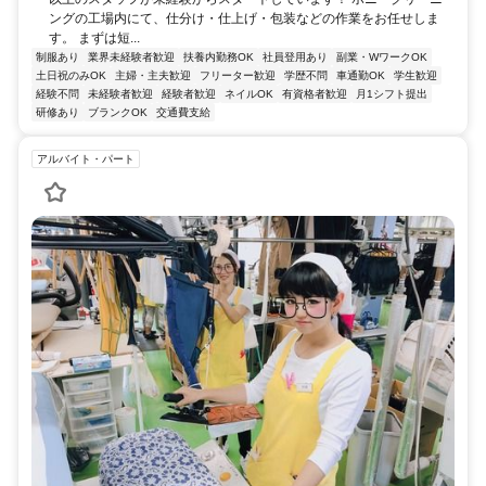
ングの工場内にて、仕分け・仕上げ・包装などの作業をお任せしま
す。 まずは短...
制服あり
業界未経験者歓迎
扶養内勤務OK
社員登用あり
副業・WワークOK
土日祝のみOK
主婦・主夫歓迎
フリーター歓迎
学歴不問
車通勤OK
学生歓迎
経験不問
未経験者歓迎
経験者歓迎
ネイルOK
有資格者歓迎
月1シフト提出
研修あり
ブランクOK
交通費支給
アルバイト・パート