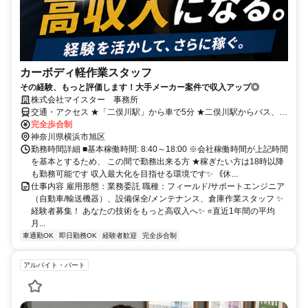
カーボディ軽作業スタッフ
その経験、もっと評価します！大手メーカー案件で収入アップ◎
株式会社マイスター 事務所
交通・アクセス ★「二俣川駅」から車で5分 ★二俣川駅からバス、バ
ス停「南本宿交差点」下車、徒歩11分 ★車通勤OK
完全歩合制
神奈川県横浜市旭区
勤務時間詳細 ■基本稼働時間: 8:40～18:00 ※会社稼働時間が上記時間
を基本とするため、 この間で勤務出来る方 ★稼ぎたい方は18時以降
も勤務可能です 収入最大化を目指せる環境です✨ ｟休...
仕事内容 雇用形態：業務委託 職種：フィールド/サポートエンジニア
（自動車/輸送機器）、設備保全/メンテナンス、倉庫作業スタッフ ✨
経験者募集！ あなたの技術をもっと高収入へ✨ ⭐直近1年間の平均
月...
車通勤OK
即日勤務OK
経験者歓迎
完全歩合制
アルバイト・パート