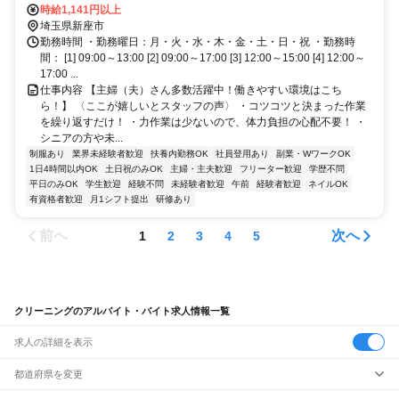
歩約47分、東武東上線 和光市南口徒歩約51分 朝霞台駅よりバス「畑
時給1,141円以上
中二丁目」下車徒歩５分
埼玉県新座市
勤務時間 ・勤務曜日：月・火・水・木・金・土・日・祝 ・勤務時
間： [1] 09:00～13:00 [2] 09:00～17:00 [3] 12:00～15:00 [4] 12:00～
17:00 ...
仕事内容 【主婦（夫）さん多数活躍中！働きやすい環境はこち
ら！】 〈ここが嬉しいとスタッフの声〉 ・コツコツと決まった作業
を繰り返すだけ！ ・力作業は少ないので、体力負担の心配不要！ ・
シニアの方や未...
制服あり
業界未経験者歓迎
扶養内勤務OK
社員登用あり
副業・WワークOK
1日4時間以内OK
土日祝のみOK
主婦・主夫歓迎
フリーター歓迎
学歴不問
平日のみOK
学生歓迎
経験不問
未経験者歓迎
午前
経験者歓迎
ネイルOK
有資格者歓迎
月1シフト提出
研修あり
前へ
次へ
1
2
3
4
5
クリーニングのアルバイト・バイト求人情報一覧
求人の詳細を表示
都道府県を変更