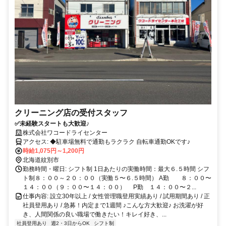
クリーニング店の受付スタッフ
✅未経験スタートも大歓迎♪
株式会社ワコードライセンター
アクセス: ◆駐車場無料で通勤もラクラク 自転車通勤OKです♪
時給1,075円～1,200円
北海道紋別市
勤務時間・曜日: シフト制 1日あたりの実働時間：最大６.５時間 シフ
ト制８：００～２０：００（実働５〜６.５時間） A勤 ８：００〜
１４：００（９：００〜１４：００） P勤 １４：００〜２...
仕事内容: 設立30年以上 / 女性管理職登用実績あり / 試用期間あり / 正
社員登用あり / 急募！内定まで1週間 ♪こんな方大歓迎♪ お洗濯が好
き、人間関係の良い職場で働きたい！キレイ好き、...
社員登用あり
週2・3日からOK
シフト制