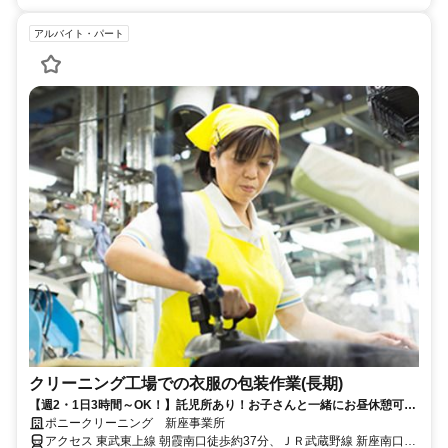
アルバイト・パート
クリーニング工場での衣服の包装作業(長期)
【週2・1日3時間～OK！】託児所あり！お子さんと一緒にお昼休憩可能
｜未経験者・シニアの方も活躍中！
ポニークリーニング 新座事業所
アクセス 東武東上線 朝霞南口徒歩約37分、ＪＲ武蔵野線 新座南口徒