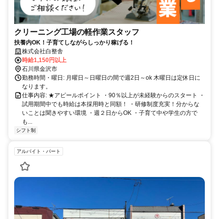
クリーニング工場の軽作業スタッフ
扶養内OK！子育てしながらしっかり稼げる！
株式会社白整舎
時給1,150円以上
石川県金沢市
勤務時間・曜日: 月曜日～日曜日の間で週2日～ok 木曜日は定休日に
なります。
仕事内容: ★アピールポイント ・90％以上が未経験からのスタート ・
試用期間中でも時給は本採用時と同額！ ・研修制度充実！分からな
いことは聞きやすい環境 ・週２日からOK ・子育て中や学生の方で
も...
シフト制
アルバイト・パート