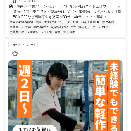
は9:00～18:00...
仕事内容 作業だけじゃない！ ＼管理にも挑戦できる工場ワーク／ ✅
賞与年2回で安定収入 ✅現場だけでなく生産管理にも携われる ✅社割
50％OFFなど福利厚生も充実 ✅30代・40代スタッフ活躍中...
業界未経験者歓迎
主婦・主夫歓迎
フリーター歓迎
バイク通勤OK
学歴不問
車通勤OK
午前
経験者歓迎
有資格者歓迎
夕方
賞与あり
ブランクOK
交通費支給
長期歓迎
シフト制
髪型・髪色自由
アルバイト・パート