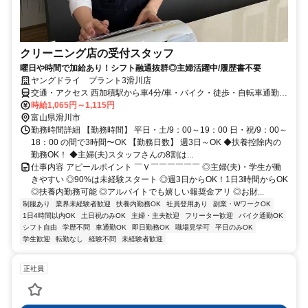
クリーニング店の受付スタッフ
曜日や時間で加給あり！シフト融通抜群◎主婦活躍中/履歴書不要
ヤングドライ プラント3滑川店
交通・アクセス 西加積駅から車4分/車・バイク・徒歩・自転車通勤
OK
時給1,065円～1,115円
富山県滑川市
勤務時間詳細 【勤務時間】 平日・土/9：00～19：00 日・祝/9：00～
18：00 の間で3時間〜OK 【勤務日数】 週3日～OK ◆扶養控除内の
勤務OK！ ◆主婦(夫)スタッフさんの8割は...
仕事内容 アピールポイント ￣Ｖ￣￣￣￣￣￣ ◎主婦(夫)・学生が働
きやすい ◎90%は未経験スタート ◎週3日からOK！1日3時間からOK
◎扶養内勤務可能 ◎アルバイトでも嬉しい報奨金アリ ◎お財...
制服あり
業界未経験者歓迎
扶養内勤務OK
社員登用あり
副業・WワークOK
1日4時間以内OK
土日祝のみOK
主婦・主夫歓迎
フリーター歓迎
バイク通勤OK
シフト自由
学歴不問
車通勤OK
即日勤務OK
職場見学可
平日のみOK
学生歓迎
転勤なし
経験不問
未経験者歓迎
正社員