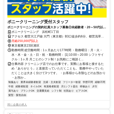
ポニークリーニング受付スタッフ
ポニークリーニングの契約社員スタッフ募集◎未経験者・20～50代以降
の方も活躍できる環境です。
ポニークリーニング 浜松町1丁目
アクセス 都営大江戸線 大門（東京都）B3口徒歩約6分、都営浅草線
大門（東京都）B3口徒歩約6分、ＪＲ山手線 浜松町北口徒歩約6分 JR
月給250,000円以上
浜松町駅北口より徒歩6分、 都営浅草線・大江戸線 大門駅B3口より
東京都東京23区港区
徒歩7分 ※浜松町駅・田町駅・三田駅から徒歩圏内！
勤務時間 総労働時間：1ヶ月あたり177時間 ・勤務曜日：月・火・
水・木・金・土・日・祝 ・勤務時間： [1] 10:00～20:00 シフトサイ
クル：1ヶ月 月ごとのシフト制！お気軽にご相談く...
仕事内容 クリーニング店でのお仕事です。実際にお客様と接するた
め「ありがとう」と直接言っていただくことも。 勤務中やっていた
だくことは大きく分けて3つです。 ・お客様から衣類などのお預かり
・お預か...
制服あり
業界未経験者歓迎
主婦・主夫歓迎
フリーター歓迎
学歴不問
経験不問
午前
経験者歓迎
ネイルOK
有資格者歓迎
月1シフト提出
研修あり
夕方
賞与あり
ブランクOK
交通費支給
シフト制
社割あり
ピアスOK
髪型・髪色自由
同じ企業の求人