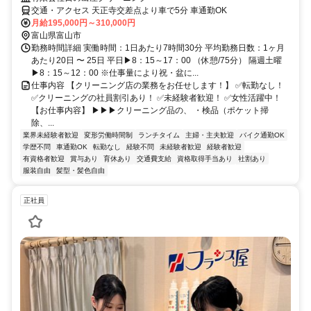
交通・アクセス 天正寺交差点より車で5分 車通勤OK
月給195,000円～310,000円
富山県富山市
勤務時間詳細 実働時間：1日あたり7時間30分 平均勤務日数：1ヶ月
あたり20日 〜 25日 平日▶8：15～17：00 （休憩/75分） 隔週土曜
▶8：15～12：00 ※仕事量により祝・盆に...
仕事内容 【クリーニング店の業務をお任せします！】 ✅転勤なし！
✅クリーニングの社員割引あり！ ✅未経験者歓迎！ ✅女性活躍中！
【お仕事内容】 ▶▶▶クリーニング品の、 ・検品（ポケット掃
除、...
業界未経験者歓迎
変形労働時間制
ランチタイム
主婦・主夫歓迎
バイク通勤OK
学歴不問
車通勤OK
転勤なし
経験不問
未経験者歓迎
経験者歓迎
有資格者歓迎
賞与あり
育休あり
交通費支給
資格取得手当あり
社割あり
服装自由
髪型・髪色自由
正社員