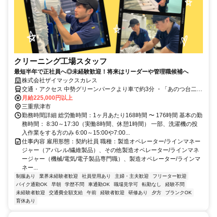
クリーニング工場スタッフ
最短半年で正社員へ◎未経験歓迎！将来はリーダーや管理職候補へ
株式会社ザイマックスカレス
交通・アクセス 中勢グリーンパークより車で約3分 ・「あのつ台二丁
目」バス停より徒歩8分 ・近鉄津駅より車で約12分
月給225,000円以上
三重県津市
勤務時間詳細 総労働時間：1ヶ月あたり168時間 〜 176時間 基本の勤
務時間： 8:30～17:30（実働8時間、休憩1時間） 一部、洗濯機の投
入作業をする方のみ 6:00～15:00や7:00...
仕事内容 雇用形態：契約社員 職種：製造オペレーター/ラインマネー
ジャー（アパレル/繊維製品）、その他製造オペレーター/ラインマネ
ージャー（機械/電気/電子製品専門職）、製造オペレーター/ラインマ
ネー...
制服あり
業界未経験者歓迎
社員登用あり
主婦・主夫歓迎
フリーター歓迎
バイク通勤OK
早朝
学歴不問
車通勤OK
職場見学可
転勤なし
経験不問
未経験者歓迎
交通費全額支給
午前
経験者歓迎
研修あり
夕方
ブランクOK
育休あり