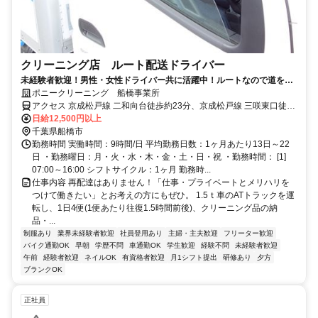
クリーニング店 ルート配送ドライバー
未経験者歓迎！男性・女性ドライバー共に活躍中！ルートなので道を覚
えてしまえば安心♪
ポニークリーニング 船橋事業所
アクセス 京成松戸線 二和向台徒歩約23分、京成松戸線 三咲東口徒歩
約26分、京成松戸線 鎌ヶ谷大仏南口徒歩約30分 二和向台駅~バス 八
日給12,500円以上
木ケ谷第一公園~徒歩3分
千葉県船橋市
勤務時間 実働時間：9時間/日 平均勤務日数：1ヶ月あたり13日～22
日 ・勤務曜日：月・火・水・木・金・土・日・祝 ・勤務時間： [1]
07:00～16:00 シフトサイクル：1ヶ月 勤務時...
仕事内容 再配達はありません！「仕事・プライベートとメリハリを
つけて働きたい」とお考えの方にもぜひ。 1.5ｔ車のATトラックを運
転し、1日4便(1便あたり往復1.5時間前後)、クリーニング品の納
品・...
制服あり
業界未経験者歓迎
社員登用あり
主婦・主夫歓迎
フリーター歓迎
バイク通勤OK
早朝
学歴不問
車通勤OK
学生歓迎
経験不問
未経験者歓迎
午前
経験者歓迎
ネイルOK
有資格者歓迎
月1シフト提出
研修あり
夕方
ブランクOK
正社員