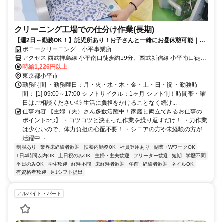
クリーニング工場での仕分け作業(長期)
【週2日～勤務OK！】託児所あり！お子さんと一緒にお昼休憩可能｜未
経験者・シニアの方も活躍中！
ポニークリーニング 小平事業所
アクセス 西武拝島線 小平南口徒歩約19分、西武新宿線 小平南口徒歩
約19分、西武新宿線 花小金井南口徒歩約21分 西武/小平→西武バス/
時給1,226円以上
小平2小学校前 徒歩5分
東京都小平市
勤務時間 ・勤務曜日：月・火・水・木・金・土・日・祝 ・勤務時
間： [1] 09:00～17:00 シフトサイクル：1ヶ月 シフト制！時間帯・曜
日はご相談ください◎ 生活に負担をかけることなく続け...
仕事内容 【主婦（夫）さん多数活躍中！家庭と両立できるお仕事の
ポイント5つ】 ・コツコツと決まった作業を繰り返すだけ！ ・力作業
は少ないので、体力負担の心配不要！ ・シニアの方や未経験の方が
活躍中 ・...
制服あり
業界未経験者歓迎
扶養内勤務OK
社員登用あり
副業・WワークOK
1日4時間以内OK
土日祝のみOK
主婦・主夫歓迎
フリーター歓迎
短期
学歴不問
平日のみOK
学生歓迎
経験不問
未経験者歓迎
午前
経験者歓迎
ネイルOK
有資格者歓迎
月1シフト提出
アルバイト・パート