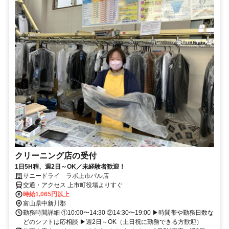
クリーニング店の受付
1日5H程、週2日～OK／未経験者歓迎！
サニードライ ラボ上市パル店
交通・アクセス 上市町役場よりすぐ
時給1,065円以上
富山県中新川郡
勤務時間詳細 ①10:00〜14:30 ②14:30〜19:00 ▶時間帯や勤務日数な
どのシフトは応相談 ▶週2日～OK（土日祝に勤務できる方歓迎）