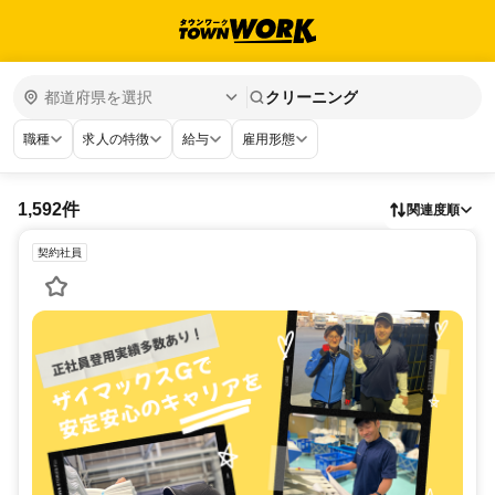
クリーニング
職種
求人の特徴
給与
雇用形態
1,592件
関連度順
契約社員