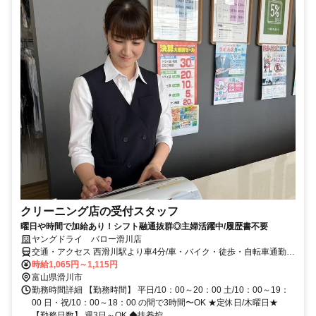
クリーニング店の受付スタッフ
曜日や時間で加給あり！シフト融通抜群◎主婦活躍中/履歴書不要
ヤングドライ バロー滑川店
交通・アクセス 西滑川駅より車4分/車・バイク・徒歩・自転車通勤
OK
時給1,065円～1,115円
富山県滑川市
勤務時間詳細 【勤務時間】 平日/10：00～20：00 土/10：00～19：
00 日・祝/10：00～18：00 の間で3時間〜OK ★定休日/木曜日★
【勤務日数】 週3日～OK ◆扶養控...