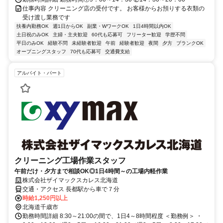
仕事内容 クリーニング店の受付です。 お客様からお預りする衣類の
受け渡し業務です
扶養内勤務OK
週1日からOK
副業・WワークOK
1日4時間以内OK
土日祝のみOK
主婦・主夫歓迎
60代も応募可
フリーター歓迎
学歴不問
平日のみOK
経験不問
未経験者歓迎
午前
経験者歓迎
夜間
夕方
ブランクOK
オープニングスタッフ
70代も応募可
交通費支給
アルバイト・パート
クリーニング工場作業スタッフ
午前だけ・夕方まで相談OK◎1日4時間～の工場内軽作業
株式会社ザイマックスカレス北海道
交通・アクセス 長都駅から車で７分
時給1,250円以上
北海道千歳市
勤務時間詳細 8:30～21:00の間で、1日4～8時間程度 ＜勤務例＞ ・