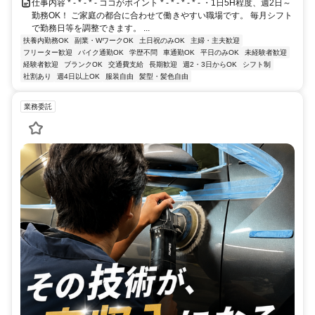
仕事内容 * - * - * - ココがポイント * - * - * - * - ・1日5H程度、週2日～
勤務OK！ ご家庭の都合に合わせて働きやすい職場です。 毎月シフト
で勤務日等を調整できます。 ...
扶養内勤務OK
副業・WワークOK
土日祝のみOK
主婦・主夫歓迎
フリーター歓迎
バイク通勤OK
学歴不問
車通勤OK
平日のみOK
未経験者歓迎
経験者歓迎
ブランクOK
交通費支給
長期歓迎
週2・3日からOK
シフト制
社割あり
週4日以上OK
服装自由
髪型・髪色自由
業務委託