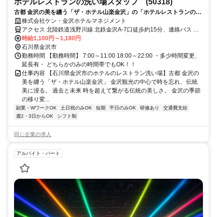
ホテルレストランの洗い場スタッフ (50318)
古都 金沢の美を纏う「ザ・ホテル山楽金沢」の「ホテルレストランの洗
い場」スタッフ募集！
株式会社ケン・金沢ホテルマネジメント
アクセス 北陸鉄道浅野川線 北鉄金沢A-7口徒歩約15分、連絡バス 金
沢徒歩約16分、連絡バス 金沢徒歩約16分 【最寄駅からのアクセス】
時給1,100円～1,180円
JR金沢駅東口から車で15分
石川県金沢市
勤務時間 【勤務時間】 7:00～11:00 18:00～22:00 ・多少時間変更、
延長有・ どちらかのみの時間帯でもOK！！
仕事内容 【石川県金沢市のホテルのレストラン洗い場】古都 金沢の
美を纏う「ザ・ホテル山楽金沢」 金沢観光の中心で時を忘れ、伝統
美に浸る。 過去と未来 時を超えて繋がる伝統の美しさ。 金沢の季節
の移り変...
副業・WワークOK
土日祝のみOK
短期
平日のみOK
研修あり
交通費支給
週2・3日からOK
シフト制
同じ企業の求人
アルバイト・パート