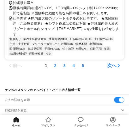
沖縄県糸満市
勤務時間詳細 週2日～OK、1日3時間～OK シフト制 17:00〜22:00の
間で応相談 ※面接時に勤務可能な時間や曜日をお伺いします。
仕事内容 ★県内最大級のリゾートホテルのお仕事です。 ★未経験歓
迎（ご経験者優遇） ★シフト作成は柔軟に対応 ★沖縄県内最大級の
リゾートホテル内ショップ 【THE MARKET】のお仕事をお任せしま
す...
制服あり
業界未経験者歓迎
扶養内勤務OK
1日4時間以内OK
土日祝のみOK
主婦・主夫歓迎
フリーター歓迎
バイク通勤OK
学歴不問
車通勤OK
即日勤務OK
職場見学可
平日のみOK
学生歓迎
転勤なし
経験不問
英語
未経験者歓迎
経験者歓迎
夕方
前へ
次へ
1
2
3
4
5
ケン%26スタッフのアルバイト・バイト求人情報一覧
求人の詳細を表示
都道府県を変更
関連キーワード
ホーム
マイリスト
メッセージ
マイページ
完全在宅ワーク 全国
シール貼り 在宅
現在地周辺
ガチャガチャ
犬カフェ