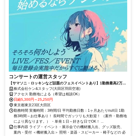
コンサートの運営スタッフ
【サマソニ・ロッキンなど話題のフェスイベントあり】1勤務最高2万
5250円！人気のイベント・ライブ・コンサートがたくさん！単発1日～
株式会社ケン&スタッフ(大田区羽田空港)
働きたい時でＯＫ！
アクセス 勤務地による（希望は相談OK）
日給5,300円～25,250円
東京都東京23区大田区
勤務時間 実働時間：3時間/日 平均勤務日数：1ヶ月あたりnull日 1勤
務3時間～お仕事あり！ 長時間でガッツリも大歓迎！ （案件・勤務地
により異なります。） ・単発１日～好きな日でOK！ ...
仕事内容 ライブ・イベント・展示会での機材搬入出、グッズ販売、
案内・受付 ＜機材搬入出＞ 照明・楽器・スピーカー・椅子などの 必