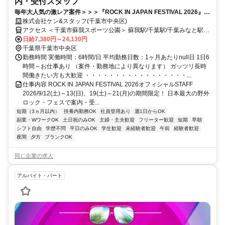
内・受付スタッフ
毎年大人気の激レア案件＞＞＞『ROCK IN JAPAN FESTIVAL 2026』オ
フィシャルSTAFF大募集！学生さん・友達同士もOK♪
株式会社ケン&スタッフ(千葉市中央区)
アクセス ＜千葉市蘇我スポーツ公園＞ 蘇我駅/千葉駅/千葉みなと駅/
千葉寺駅からアクセス可能
日給7,380円～24,130円
千葉県千葉市中央区
勤務時間 実働時間：6時間/日 平均勤務日数：1ヶ月あたりnull日 1日6
時間～お仕事あり （案件・勤務地により異なります） ガッツリ長時
間働きたい方も大歓迎 ・・・・・・・・・・・・・・・・・...
仕事内容 ROCK IN JAPAN FESTIVAL 2026オフィシャルSTAFF
2026/9/12(土)～13(日)、19(土)～21(月)の期間限定！ 日本最大の野外
ロック・フェスで案内・受...
短期（3ヵ月以内）
扶養内勤務OK
社員登用あり
週1日からOK
副業・WワークOK
土日祝のみOK
主婦・主夫歓迎
フリーター歓迎
短期
早朝
シフト自由
学歴不問
平日のみOK
学生歓迎
未経験者歓迎
午前
経験者歓迎
夜間
夕方
ブランクOK
同じ企業の求人
アルバイト・パート