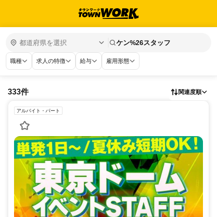
ケン%26スタッフ
職種
求人の特徴
給与
雇用形態
333件
関連度順
アルバイト・パート