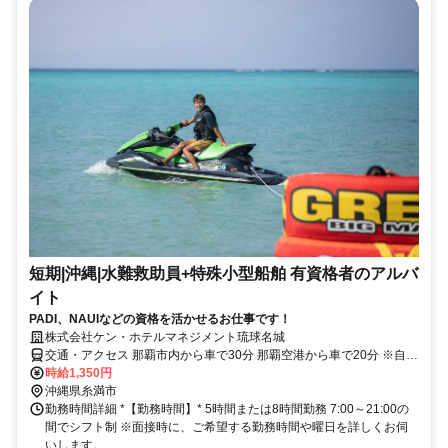
短期|沖縄|水難救助員+特殊小型船舶 有資格者のアルバ
イト
PADI、NAUIなどの資格を活かせるお仕事です！
株式会社ケン・ホテルマネジメント琉球名城
交通・アクセス 那覇市内から車で30分 那覇空港から車で20分 ※自動
車・バイク通勤可
時給1,350円
沖縄県糸満市
勤務時間詳細 *【勤務時間】* 5時間または8時間勤務 7:00～21:00の
間でシフト制 ※面接時に、ご希望する勤務時間や曜日を詳しくお伺
いします。