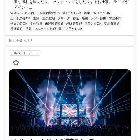
要な機材を運んだり、 セッティングをしたりするお仕事。 ライブや
イベント...
短期（3ヵ月以内）
扶養内勤務OK
週1日からOK
副業・WワークOK
土日祝のみOK
主婦・主夫歓迎
フリーター歓迎
短期
シフト自由
学歴不問
平日のみOK
学生歓迎
未経験者歓迎
経験者歓迎
ブランクOK
交通費支給
長期歓迎
単発
フルタイム歓迎
週2・3日からOK
同じ企業の求人
アルバイト・パート