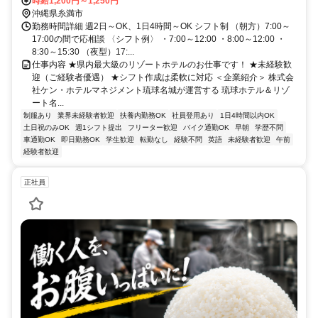
車・バイク通勤可
時給1,200円～1,250円
沖縄県糸満市
勤務時間詳細 週2日～OK、1日4時間～OK シフト制 （朝方）7:00～
17:00の間で応相談 〈シフト例〉 ・7:00～12:00 ・8:00～12:00 ・
8:30～15:30 （夜型）17:...
仕事内容 ★県内最大級のリゾートホテルのお仕事です！ ★未経験歓
迎（ご経験者優遇） ★シフト作成は柔軟に対応 ＜企業紹介＞ 株式会
社ケン・ホテルマネジメント琉球名城が運営する 琉球ホテル＆リゾ
ート名...
制服あり
業界未経験者歓迎
扶養内勤務OK
社員登用あり
1日4時間以内OK
土日祝のみOK
週1シフト提出
フリーター歓迎
バイク通勤OK
早朝
学歴不問
車通勤OK
即日勤務OK
学生歓迎
転勤なし
経験不問
英語
未経験者歓迎
午前
経験者歓迎
正社員