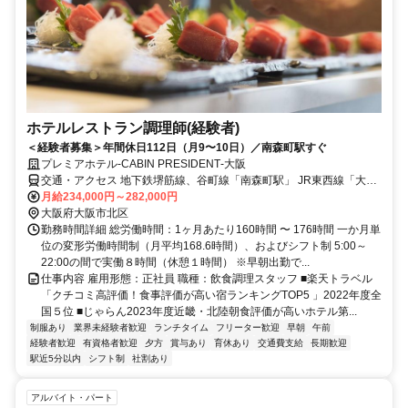
ホテルレストラン調理師(経験者)
＜経験者募集＞年間休日112日（月9〜10日）／南森町駅すぐ
プレミアホテル‐CABIN PRESIDENT‐大阪
交通・アクセス 地下鉄堺筋線、谷町線「南森町駅」 JR東西線「大阪
天満宮駅」
月給234,000円～282,000円
大阪府大阪市北区
勤務時間詳細 総労働時間：1ヶ月あたり160時間 〜 176時間 一か月単
位の変形労働時間制（月平均168.6時間）、およびシフト制 5:00～
22:00の間で実働８時間（休憩１時間） ※早朝出勤で...
仕事内容 雇用形態：正社員 職種：飲食調理スタッフ ■楽天トラベル
「クチコミ高評価！食事評価が高い宿ランキングTOP5 」2022年度全
国５位 ■じゃらん2023年度近畿・北陸朝食評価が高いホテル第...
制服あり
業界未経験者歓迎
ランチタイム
フリーター歓迎
早朝
午前
経験者歓迎
有資格者歓迎
夕方
賞与あり
育休あり
交通費支給
長期歓迎
駅近5分以内
シフト制
社割あり
アルバイト・パート