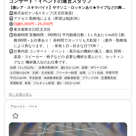
コンサート・イベントの運営スタッフ
【激レア・スキマバイト】サマソニ・ロッキンあり★ライブなどの舞台
裏が見れる！単発1日～好きな時に働けちゃう！短期もOK！
株式会社ケン&スタッフ(文京区後楽)
アクセス 勤務地による（希望は相談OK）
日給5,300円～25,250円
東京都東京23区文京区
勤務時間 実働時間：3時間/日 平均勤務日数：1ヶ月あたりnull日 1勤
務3時間～お仕事あり！ 長時間でガッツリも大歓迎！ （案件・勤務地
により異なります。） ・単発１日～好きな日でOK！ ...
仕事内容 コンサート・イベント・展示会の機材の搬入・搬出 照明・
楽器・スピーカー・椅子などの 必要な機材を運んだり、セッティン
グなど 機材搬入出のお仕事です。
短期（3ヵ月以内）
扶養内勤務OK
週1日からOK
副業・WワークOK
土日祝のみOK
主婦・主夫歓迎
フリーター歓迎
短期
シフト自由
学歴不問
平日のみOK
学生歓迎
未経験者歓迎
経験者歓迎
ブランクOK
交通費支給
長期歓迎
単発
フルタイム歓迎
週2・3日からOK
同じ企業の求人
アルバイト・パート