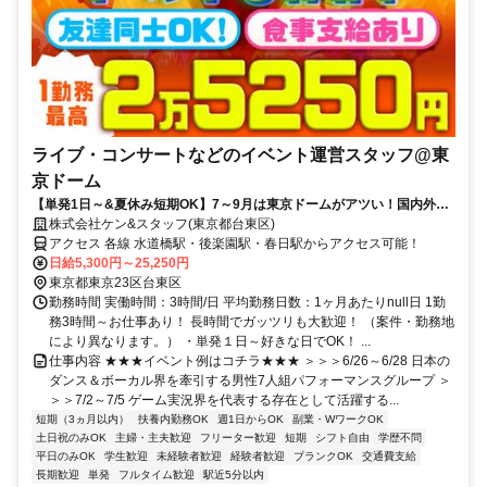
ライブ・コンサートなどのイベント運営スタッフ@東
京ドーム
【単発1日～&夏休み短期OK】7～9月は東京ドームがアツい！国内外の
有名アーディストやアイドルグループのライブ・イベントが多数！友達
株式会社ケン&スタッフ(東京都台東区)
やサークル仲間と一緒に応募もOK♪
アクセス 各線 水道橋駅・後楽園駅・春日駅からアクセス可能！
日給5,300円～25,250円
東京都東京23区台東区
勤務時間 実働時間：3時間/日 平均勤務日数：1ヶ月あたりnull日 1勤
務3時間～お仕事あり！ 長時間でガッツリも大歓迎！ （案件・勤務地
により異なります。） ・単発１日～好きな日でOK！ ...
仕事内容 ★★★イベント例はコチラ★★★ ＞＞＞6/26～6/28 日本の
ダンス＆ボーカル界を牽引する男性7人組パフォーマンスグループ ＞
＞＞7/2～7/5 ゲーム実況界を代表する存在として活躍する...
短期（3ヵ月以内）
扶養内勤務OK
週1日からOK
副業・WワークOK
土日祝のみOK
主婦・主夫歓迎
フリーター歓迎
短期
シフト自由
学歴不問
平日のみOK
学生歓迎
未経験者歓迎
経験者歓迎
ブランクOK
交通費支給
長期歓迎
単発
フルタイム歓迎
駅近5分以内