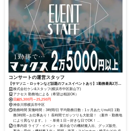
コンサートの運営スタッフ
【サマソニ・ロッキンなど話題のフェスイベントあり】1勤務最高2万
5250円！人気のイベント・ライブ・コンサートがたくさん！単発1日～
株式会社ケン&スタッフ(横浜市中区新山下)
働きたい時でＯＫ！
アクセス 勤務地による（希望は相談OK）
日給5,300円～25,250円
神奈川県横浜市中区
勤務時間 実働時間：3時間/日 平均勤務日数：1ヶ月あたりnull日 1勤
務3時間～お仕事あり！ 長時間でガッツリも大歓迎！ （案件・勤務地
により異なります。） ・単発１日～好きな日でOK！ ...
仕事内容 ライブ・イベント・展示会での機材搬入出、グッズ販売、
案内・受付 ＜機材搬入出＞ 照明・楽器・スピーカー・椅子などの 必