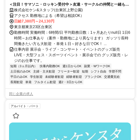
＜注目！サマソニ・ロッキン受付中＞友達・サークルの仲間と一緒もＯ
Ｋ！友達紹介で2000円★単発1日～/短期/平日・土日のみOK！
株式会社ケン&スタッフ(台東区上野公園)
アクセス 勤務地による（希望は相談OK）
日給7,380円～24,130円
東京都東京23区台東区
勤務時間 実働時間：6時間/日 平均勤務日数：1ヶ月あたりnull日 1日6
時間～お仕事あり （案件・勤務地により異なります） ガッツリ長時
間働きたい方も大歓迎 ・単発１日～好きな日でOK！ ...
仕事内容 展示会・ライブ・コンサート・イベントのグッズ販売
LIVE・大型フェス・スポーツイベント・展示会での グッズ販売・レ
ジのお仕事です。
短期（3ヵ月以内）
扶養内勤務OK
週1日からOK
副業・WワークOK
土日祝のみOK
主婦・主夫歓迎
フリーター歓迎
短期
シフト自由
学歴不問
平日のみOK
学生歓迎
未経験者歓迎
経験者歓迎
ブランクOK
交通費支給
長期歓迎
単発
フルタイム歓迎
週2・3日からOK
同じ企業の求人
アルバイト・パート