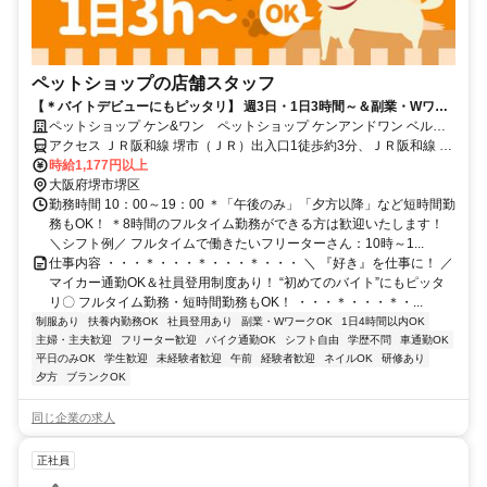
ペットショップの店舗スタッフ
【＊バイトデビューにもピッタリ】 週3日・1日3時間～＆副業・Wワー
クOK◆社割など充実の福利厚生！
ペットショップ ケン&ワン ペットショップ ケンアンドワン ベルマ
ージュ堺店
アクセス ＪＲ阪和線 堺市（ＪＲ）出入口1徒歩約3分、ＪＲ阪和線 浅
香徒歩約15分、南海高野線 堺東（南海高野線）北出口(北東口)徒歩約
時給1,177円以上
18分 堺市駅より徒歩1分 ＊駅チカ
大阪府堺市堺区
勤務時間 10：00～19：00 ＊「午後のみ」「夕方以降」など短時間勤
務もOK！ ＊8時間のフルタイム勤務ができる方は歓迎いたします！
＼シフト例／ フルタイムで働きたいフリーターさん：10時～1...
仕事内容 ・・・＊・・・＊・・・＊・・・ ＼ 『好き』を仕事に！ ／
マイカー通勤OK＆社員登用制度あり！ “初めてのバイト”にもピッタ
リ〇 フルタイム勤務・短時間勤務もOK！ ・・・＊・・・＊・...
制服あり
扶養内勤務OK
社員登用あり
副業・WワークOK
1日4時間以内OK
主婦・主夫歓迎
フリーター歓迎
バイク通勤OK
シフト自由
学歴不問
車通勤OK
平日のみOK
学生歓迎
未経験者歓迎
午前
経験者歓迎
ネイルOK
研修あり
夕方
ブランクOK
同じ企業の求人
正社員