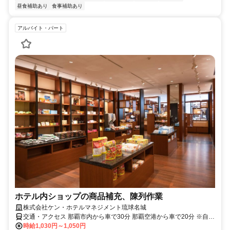
昼食補助あり
食事補助あり
アルバイト・パート
ホテル内ショップの商品補充、陳列作業
株式会社ケン・ホテルマネジメント琉球名城
交通・アクセス 那覇市内から車で30分 那覇空港から車で20分 ※自動
車・バイク通勤可
時給1,030円～1,050円