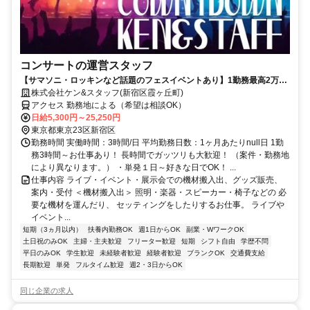
コンサートの運営スタッフ
【サマソニ・ロッキンなど話題のフェスイベントあり】1勤務最高2万
5250円！人気のイベント・ライブ・コンサートがたくさん！単発1日～
株式会社ケン&スタッフ(新宿区霞ヶ丘町)
働きたい時でＯＫ！
アクセス 勤務地による（希望は相談OK）
日給5,300円～25,250円
東京都東京23区新宿区
勤務時間 実働時間：3時間/日 平均勤務日数：1ヶ月あたりnull日 1勤
務3時間～お仕事あり！ 長時間でガッツリも大歓迎！ （案件・勤務地
により異なります。） ・単発１日～好きな日でOK！ ...
仕事内容 ライブ・イベント・展示会での機材搬入出、グッズ販売、
案内・受付 ＜機材搬入出＞ 照明・楽器・スピーカー・椅子などの 必
要な機材を運んだり、 セッティングをしたりするお仕事。 ライブや
イベント...
短期（3ヵ月以内）
扶養内勤務OK
週1日からOK
副業・WワークOK
土日祝のみOK
主婦・主夫歓迎
フリーター歓迎
短期
シフト自由
学歴不問
平日のみOK
学生歓迎
未経験者歓迎
経験者歓迎
ブランクOK
交通費支給
長期歓迎
単発
フルタイム歓迎
週2・3日からOK
同じ企業の求人