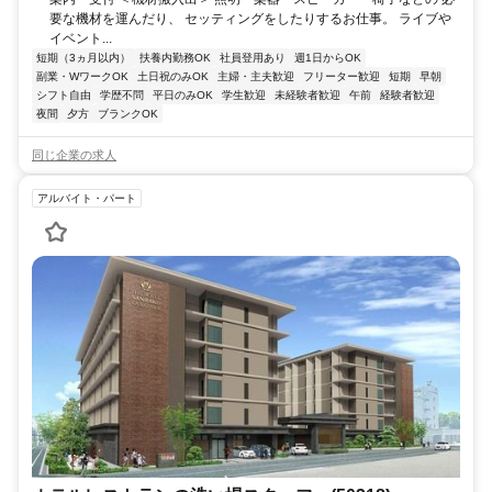
要な機材を運んだり、 セッティングをしたりするお仕事。 ライブや
イベント...
短期（3ヵ月以内）
扶養内勤務OK
社員登用あり
週1日からOK
副業・WワークOK
土日祝のみOK
主婦・主夫歓迎
フリーター歓迎
短期
早朝
シフト自由
学歴不問
平日のみOK
学生歓迎
未経験者歓迎
午前
経験者歓迎
夜間
夕方
ブランクOK
同じ企業の求人
アルバイト・パート