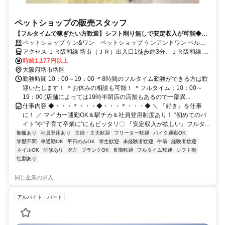
ペットショップの販売スタッフ
【フルタイムで稼ぎたい方歓迎】シフト削り無しで安定収入が可能◆社
割など充実の福利厚生！
ペットショップ ケン&ワン ペットショップ ケンアンドワン ベルマ
ージュ堺店
アクセス ＪＲ阪和線 堺市（ＪＲ）出入口1徒歩約3分、ＪＲ阪和線 浅
香徒歩約15分、南海高野線 堺東（南海高野線）北出口(北東口)徒歩約
時給1,177円以上
18分 堺市駅より徒歩1分 ＊駅チカ
大阪府堺市堺区
勤務時間 10：00～19：00 ＊8時間のフルタイム勤務ができる方は歓
迎いたします！ ＊お休みの相談も可能！ ＊フルタイム：10：00～
19：00 (店舗によっては19時半閉店の店舗もあるので一部異...
仕事内容 ◆・・・＊・・・◆・・・＊・・・◆ ＼ 『好き』を仕事
に！ ／ マイカー通勤OK＆駅チカ＆社員登用制度あり！ “初めてのバ
イト”や“子育て卒業に”にもピッタリ〇 『安定収入が欲しい』フルタ...
制服あり
社員登用あり
主婦・主夫歓迎
フリーター歓迎
バイク通勤OK
学歴不問
車通勤OK
平日のみOK
学生歓迎
未経験者歓迎
午前
経験者歓迎
ネイルOK
研修あり
夕方
ブランクOK
長期歓迎
フルタイム歓迎
シフト制
社割あり
同じ企業の求人
アルバイト・パート