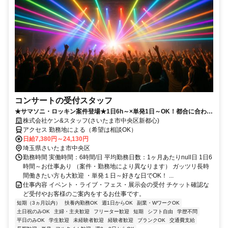
コンサートの受付スタッフ
★サマソニ・ロッキン案件登場★1日6h～×単発1日～OK！都合に合わせ
て時短派もガッツリ稼ぎたい派もみんなＷＥＬＣＯＭＥ★
株式会社ケン&スタッフ(さいたま市中央区新都心)
アクセス 勤務地による（希望は相談OK）
日給7,380円～24,130円
埼玉県さいたま市中央区
勤務時間 実働時間：6時間/日 平均勤務日数：1ヶ月あたりnull日 1日6
時間～お仕事あり （案件・勤務地により異なります） ガッツリ長時
間働きたい方も大歓迎 ・単発１日～好きな日でOK！ ...
仕事内容 イベント・ライブ・フェス・展示会の受付 チケット確認な
ど受付やお客様のご案内をするお仕事です。
短期（3ヵ月以内）
扶養内勤務OK
週1日からOK
副業・WワークOK
土日祝のみOK
主婦・主夫歓迎
フリーター歓迎
短期
シフト自由
学歴不問
平日のみOK
学生歓迎
未経験者歓迎
経験者歓迎
ブランクOK
交通費支給