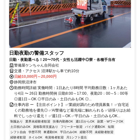
日勤夜勤の警備スタッフ
日勤・夜勤選べる！20〜70代・女性も活躍中◎寮・各種手当有
警備屋ケンちゃん合同会社
交通・アクセス 沼津駅から車で約10分
日給10,000円～20,000円
静岡県沼津市
勤務時間詳細 実働時間：1日あたり8時間 平均勤務日数：1ヶ月あた
り4日 〜 26日 勤務時間例 日勤8:00～17:00、夜勤20：00～5：00等
◎週1日～OK ◎平日のみ・土日のみもOK ◎...
仕事内容 ー 【注目ポイント】 ✅業績好調のため増員募集！ ✅自宅近
くの勤務地を優先◎ ✅AI警備など最先端に触れられる ✅頑張りはお給
料でしっかり還元！ ✅週1日～OK ✅平日のみ・土日のみもOK...
制服あり
業界未経験者歓迎
扶養内勤務OK
週1日からOK
副業・WワークOK
土日祝のみOK
資格取得支援あり
フリーター歓迎
バイク通勤OK
短期
シフト自由
学歴不問
車通勤OK
平日のみOK
経験不問
未経験者歓迎
経験者歓迎
ネイルOK
有資格者歓迎
月1シフト提出