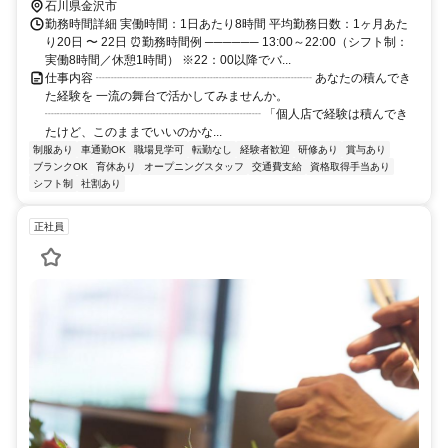
石川県金沢市
勤務時間詳細 実働時間：1日あたり8時間 平均勤務日数：1ヶ月あた
り20日 〜 22日 ⏰勤務時間例 ────── 13:00～22:00（シフト制：
実働8時間／休憩1時間） ※22：00以降でバ...
仕事内容 ┈┈┈┈┈┈┈┈┈┈┈┈┈┈┈┈┈┈ あなたの積んでき
た経験を 一流の舞台で活かしてみませんか。
┈┈┈┈┈┈┈┈┈┈┈┈┈┈┈┈┈┈ 「個人店で経験は積んでき
たけど、このままでいいのかな...
制服あり
車通勤OK
職場見学可
転勤なし
経験者歓迎
研修あり
賞与あり
ブランクOK
育休あり
オープニングスタッフ
交通費支給
資格取得手当あり
シフト制
社割あり
正社員