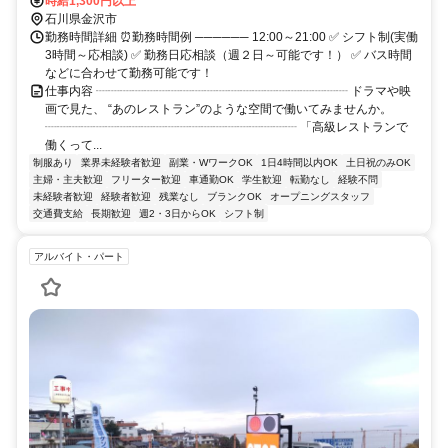
時給1,300円以上
石川県金沢市
勤務時間詳細 ⏰勤務時間例 ────── 12:00～21:00 ✅ シフト制(実働
3時間～応相談) ✅ 勤務日応相談（週２日～可能です！） ✅ バス時間
などに合わせて勤務可能です！
仕事内容 ┈┈┈┈┈┈┈┈┈┈┈┈┈┈┈┈┈┈┈┈┈ ドラマや映
画で見た、 “あのレストラン”のような空間で働いてみませんか。
┈┈┈┈┈┈┈┈┈┈┈┈┈┈┈┈┈┈┈┈┈ 「高級レストランで
働くって...
制服あり
業界未経験者歓迎
副業・WワークOK
1日4時間以内OK
土日祝のみOK
主婦・主夫歓迎
フリーター歓迎
車通勤OK
学生歓迎
転勤なし
経験不問
未経験者歓迎
経験者歓迎
残業なし
ブランクOK
オープニングスタッフ
交通費支給
長期歓迎
週2・3日からOK
シフト制
アルバイト・パート