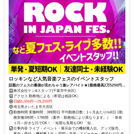
ロッキンなど人気音楽フェスのイベントスタッフ
話題のフェスの裏側が見れちゃう激レアバイト★1勤務最高2万5250円＆
単発1日～&夏だけ短期OK！まずは登録♪
株式会社ケン&スタッフ(千葉市中央区)
アクセス 勤務地による（希望は相談OK）
日給5,300円～25,250円
埼玉県さいたま市大宮区
勤務時間 実働時間：3時間/日 平均勤務日数：1ヶ月あたりnull日 1勤
務実働3時間～17時間 （案件・勤務地により異なります。） ・単発
１日～好きな日でOK！ ・短期も長期もOK! 「短...
仕事内容 ライブ・イベント・展示会での機材搬入出、グッズ販売、
案内・受付 ＜機材搬入出＞ 照明・楽器・スピーカー・椅子などの 必