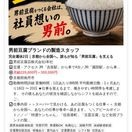
男前豆腐ブランドの製造スタッフ
完全週休2日｜京都から全国へ。誰もが知る「男前豆腐」を支える
男前豆腐店株式会社/本社
交通・アクセス JR「吉富駅」から車で4分／JR「園部駅」から車で8
分／京都縦貫自動車道「八木西IC」から車で4分
月給220,000円～300,000円
京都府南丹市
勤務時間詳細 実働時間：1日あたり8時間 平均勤務日数：1ヶ月あた
り18日 〜 20日 ★仕事を覚えるまで、働きやすい時間帯を考慮しま
す。 その後もあなたの状況を確認しながらシフトを組みますので、
ご...
仕事内容 ＞＞スーパーで見かける、あの豆腐をつくる仕事＜＜ 京都
から全国へ、あなたの仕事が食卓へ届きます。 ＼＼アピールポイン
ト／／ ✅「特濃ケンちゃん」「信吾港町」「豆皿豆腐」など全国ブラ
ンドの製...
業界未経験者歓迎
学歴不問
車通勤OK
転勤なし
経験不問
未経験者歓迎
交通費全額支給
研修あり
賞与あり
交通費支給
シフト制
社割あり