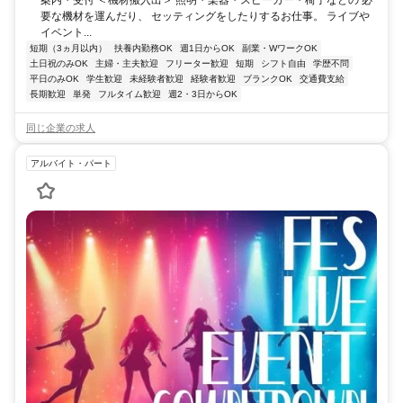
要な機材を運んだり、 セッティングをしたりするお仕事。 ライブや
イベント...
短期（3ヵ月以内）
扶養内勤務OK
週1日からOK
副業・WワークOK
土日祝のみOK
主婦・主夫歓迎
フリーター歓迎
短期
シフト自由
学歴不問
平日のみOK
学生歓迎
未経験者歓迎
経験者歓迎
ブランクOK
交通費支給
長期歓迎
単発
フルタイム歓迎
週2・3日からOK
同じ企業の求人
アルバイト・パート