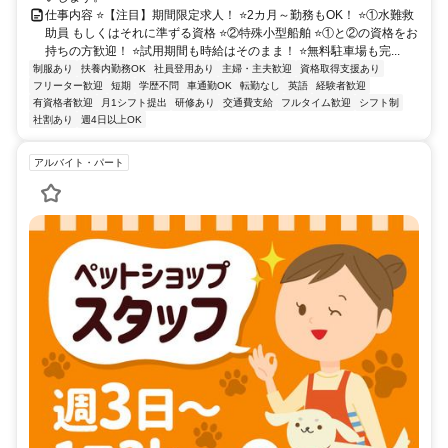
仕事内容 ⭐【注目】期間限定求人！ ⭐2カ月～勤務もOK！ ⭐①水難救
助員 もしくはそれに準ずる資格 ⭐②特殊小型船舶 ⭐①と②の資格をお
持ちの方歓迎！ ⭐試用期間も時給はそのまま！ ⭐無料駐車場も完...
制服あり
扶養内勤務OK
社員登用あり
主婦・主夫歓迎
資格取得支援あり
フリーター歓迎
短期
学歴不問
車通勤OK
転勤なし
英語
経験者歓迎
有資格者歓迎
月1シフト提出
研修あり
交通費支給
フルタイム歓迎
シフト制
社割あり
週4日以上OK
アルバイト・パート