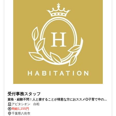
阪メトロ谷町線 東梅田駅 徒歩1分 大阪メトロ御堂筋線 梅田駅
徒歩3分 阪神本線 大阪梅田駅 徒歩3分 ○大阪市中央区 大阪メトロ
御堂筋線 心斎橋駅 徒歩5分 大阪メトロ長堀鶴見緑地線 長堀橋
駅 徒歩5分 大阪メトロ堺筋線 堺筋本町駅 徒歩8分
受付事務スタッフ
資格・経験不問！人と接することが得意な方におススメ◎子育て中の方
も多く、育児や家庭との両立も心配ナシ
アビタシオン 白松
時給1,155円
千葉県八街市