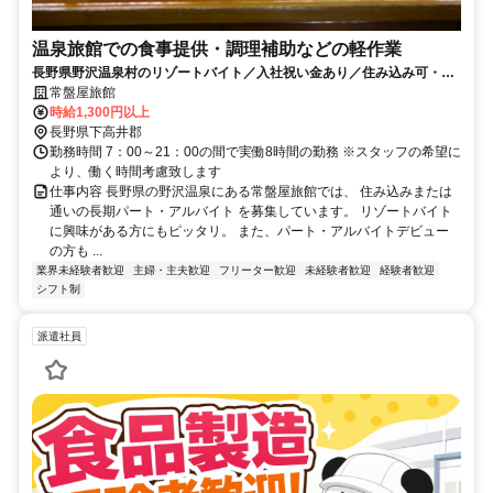
温泉旅館での食事提供・調理補助などの軽作業
長野県野沢温泉村のリゾートバイト／入社祝い金あり／住み込み可・通
いもOK／週１日から勤務可
常盤屋旅館
時給1,300円以上
長野県下高井郡
勤務時間 7：00～21：00の間で実働8時間の勤務 ※スタッフの希望に
より、働く時間考慮致します
仕事内容 長野県の野沢温泉にある常盤屋旅館では、 住み込みまたは
通いの長期パート・アルバイト を募集しています。 リゾートバイト
に興味がある方にもピッタリ。 また、パート・アルバイトデビュー
の方も ...
業界未経験者歓迎
主婦・主夫歓迎
フリーター歓迎
未経験者歓迎
経験者歓迎
シフト制
派遣社員