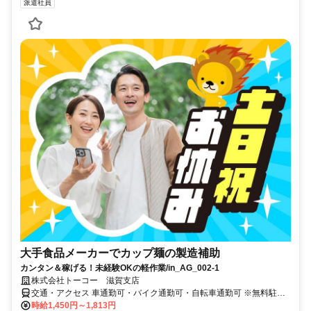
派遣社員
大手食品メーカーでカップ麺の製造補助
カンタン＆稼げる！未経験OKの軽作業/in_AG_002-1
株式会社トーコー 滋賀支店
交通・アクセス 車通勤可・バイク通勤可・自転車通勤可 ※無料駐車
場完備
時給1,450円～1,813円