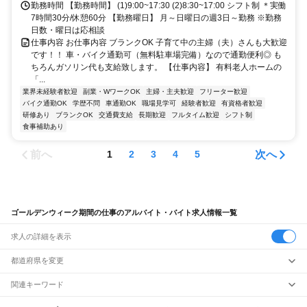
勤務時間 【勤務時間】 (1)9:00~17:30 (2)8:30~17:00 シフト制 ＊実働
7時間30分/休憩60分 【勤務曜日】 月～日曜日の週3日～勤務 ※勤務
日数・曜日は応相談
仕事内容 お仕事内容 ブランクOK 子育て中の主婦（夫）さんも大歓迎
です！！ 車・バイク通勤可（無料駐車場完備）なので通勤便利◎ も
ちろんガソリン代も支給致します。 【仕事内容】 有料老人ホームの
「...
業界未経験者歓迎
副業・WワークOK
主婦・主夫歓迎
フリーター歓迎
バイク通勤OK
学歴不問
車通勤OK
職場見学可
経験者歓迎
有資格者歓迎
研修あり
ブランクOK
交通費支給
長期歓迎
フルタイム歓迎
シフト制
食事補助あり
前へ
次へ
1
2
3
4
5
ゴールデンウィーク期間の仕事のアルバイト・バイト求人情報一覧
求人の詳細を表示
都道府県を変更
関連キーワード
ゴールデンウィーク仕事
ゴールデンウィーク 仕事
ゴールデンウィーク求人