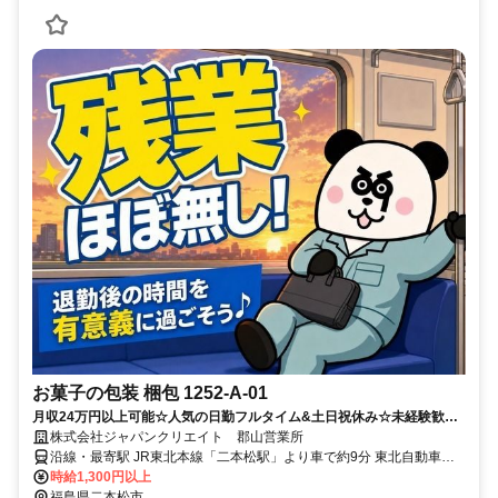
お菓子の包装 梱包 1252-A-01
月収24万円以上可能☆人気の日勤フルタイム&土日祝休み☆未経験歓迎
のお仕事です◎
株式会社ジャパンクリエイト 郡山営業所
沿線・最寄駅 JR東北本線「二本松駅」より車で約9分 東北自動車道
郡山ICより約10分
時給1,300円以上
福島県二本松市