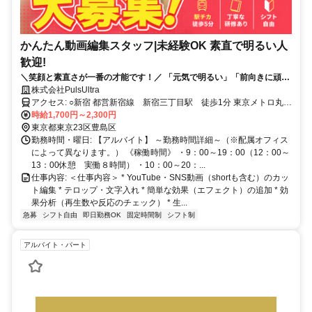
かんたん動画編集スタッフ|未経験OK 素直で明るい人
歓迎!
＼笑顔と素直さが一番の才能です！／ 「元気で明るい」「前向きに頑張
れる」そんな方を全力で応援！ 未経験からスキルを学べる環境です
株式会社PulsUltra
アクセス: ○新宿 都営新宿線 新宿三丁目駅 徒歩1分 東京メトロ丸ノ
内線 新宿駅 徒歩5分 山手線 新宿駅 徒歩7分 ○池袋 山手線 池
時給1,700円～2,300円
袋駅 徒歩1分 西武池袋・豊島線 池袋駅 徒歩3分 東京メトロ丸ノ
東京都東京23区豊島区
内線 池袋駅 徒歩4分 ○渋谷 京王線 初台駅 徒歩3分 小田急小田
勤務時間・曜日: 【アルバイト】 ～勤務時間詳細～（※配属オフィス
原線 参宮橋駅 徒歩10分 山手線 新宿駅 徒歩14分 ○北区 山手
によって異なります。） 《稼働時間》 ・9：00～19：00（12：00～
線 田端駅 徒歩2分 京浜東北・根岸線 田端駅 徒歩2分 山手線
13：00休憩 実働８時間） ・10：00～20：...
西日暮里駅 徒歩13分 ○中野 東京メトロ丸ノ内線 新中野駅 徒歩4
仕事内容: ＜仕事内容＞ * YouTube・SNS動画（shortも含む）のカッ
分 東京メトロ丸ノ内線 中野新橋駅 徒歩10分 東京メトロ丸ノ内
ト編集 * テロップ・文字入れ * 簡単な効果（エフェクト）の追加 * 効
線 中野富士見町駅 徒歩10分 ○板橋 東京メトロ有楽町線 要町
果分析（再生数や反応のチェック） * 生...
駅 徒歩12分 東武東上線 北池袋駅 徒歩14分 東武東上線 大山
急募
シフト自由
即日勤務OK
固定時間制
シフト制
駅 徒歩14分 ○港区 山手線 田町駅 徒歩5分 都営三田線 三田駅
徒歩7分 ゆりかもめ 芝浦ふ頭駅 徒歩11分 ○横浜市神奈川区 京急本
アルバイト・パート
線 神奈川駅 徒歩4分 京浜東北・根岸線 横浜駅 徒歩8分 東急東
横線 横浜駅 徒歩8分 ○さいたま市大宮区 埼京線 大宮駅 徒歩5
分 ニューシャトル 大宮駅 徒歩7分 東武野田線 北大宮駅 徒歩
13分 ○船橋 中央・総武各駅停車 船橋駅 徒歩13分 総武本線 船橋
駅 徒歩13分 京成電鉄本線 京成船橋駅 徒歩10分 ○大阪市北区 大