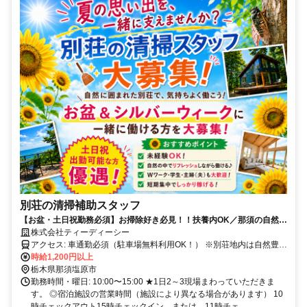
別荘の清掃補助スタッフ
【お盆・土日祝勤務必須】お掃除好き必見！！扶養内OK／那須の自然の
中で、自分のペースで働ける◎／副業・Wワーク歓迎！
株式会社ティーディーシー
アクセス: 車通勤必須（駐車場無料利用OK！） ※別荘地内は自然豊か
な環境です
時給1,200円以上
栃木県那須塩原市
勤務時間・曜日: 10:00〜15:00 ★1日2～3現場まわっていただきま
す。 ◎宿泊施設の営業時間（施設により異なる場合があります） 10
時チェックアウト15時チェックイン または 11時チェ...