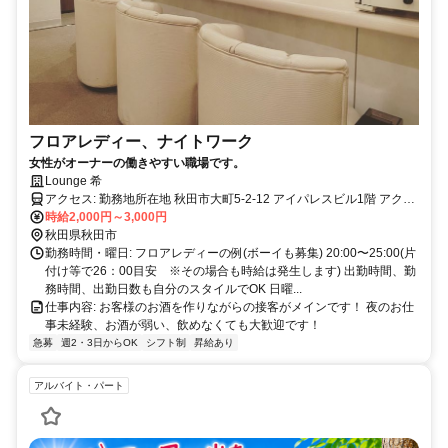
フロアレディー、ナイトワーク
女性がオーナーの働きやすい職場です。
Lounge 希
アクセス: 勤務地所在地 秋田市大町5-2-12 アイパレスビル1階 アクセ
ス 秋田駅 徒歩15分
時給2,000円～3,000円
秋田県秋田市
勤務時間・曜日: フロアレディーの例(ボーイも募集) 20:00〜25:00(片
付け等で26：00目安 ※その場合も時給は発生します) 出勤時間、勤
務時間、出勤日数も自分のスタイルでOK 日曜...
仕事内容: お客様のお酒を作りながらの接客がメインです！ 夜のお仕
事未経験、お酒が弱い、飲めなくても大歓迎です！
急募
週2・3日からOK
シフト制
昇給あり
アルバイト・パート