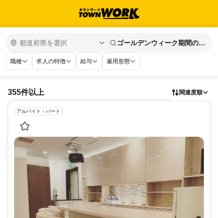
ゴールデンウィーク期間の仕
事
職種
求人の特徴
給与
雇用形態
355件以上
関連度順
アルバイト・パート