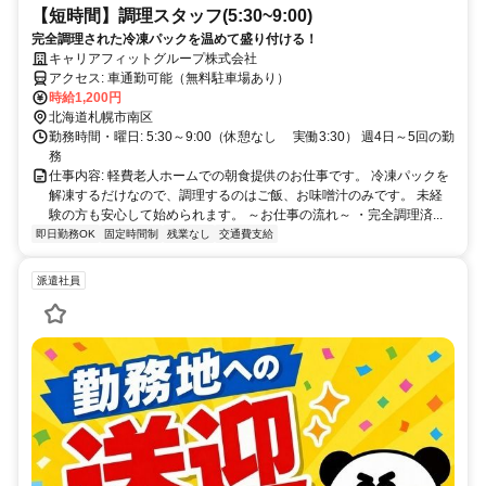
【短時間】調理スタッフ(5:30~9:00)
完全調理された冷凍パックを温めて盛り付ける！
キャリアフィットグループ株式会社
アクセス: 車通勤可能（無料駐車場あり）
時給1,200円
北海道札幌市南区
勤務時間・曜日: 5:30～9:00（休憩なし 実働3:30） 週4日～5回の勤
務
仕事内容: 軽費老人ホームでの朝食提供のお仕事です。 冷凍パックを
解凍するだけなので、調理するのはご飯、お味噌汁のみです。 未経
験の方も安心して始められます。 ～お仕事の流れ～ ・完全調理済...
即日勤務OK
固定時間制
残業なし
交通費支給
派遣社員