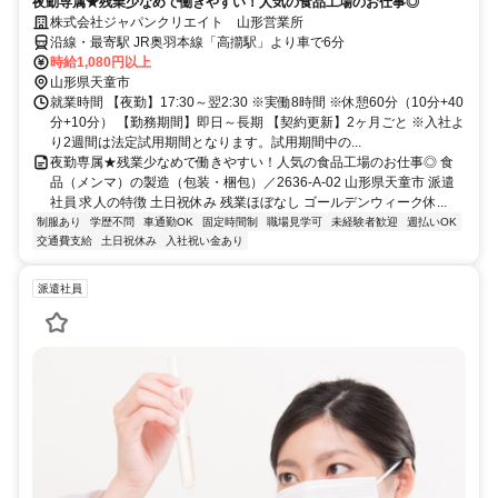
夜勤専属★残業少なめで働きやすい！人気の食品工場のお仕事◎
株式会社ジャパンクリエイト 山形営業所
沿線・最寄駅 JR奥羽本線「高擶駅」より車で6分
時給1,080円以上
山形県天童市
就業時間 【夜勤】17:30～翌2:30 ※実働8時間 ※休憩60分（10分+40
分+10分） 【勤務期間】即日～長期 【契約更新】2ヶ月ごと ※入社よ
り2週間は法定試用期間となります。試用期間中の...
夜勤専属★残業少なめで働きやすい！人気の食品工場のお仕事◎ 食
品（メンマ）の製造（包装・梱包）／2636-A-02 山形県天童市 派遣
社員 求人の特徴 土日祝休み 残業ほぼなし ゴールデンウィーク休...
制服あり
学歴不問
車通勤OK
固定時間制
職場見学可
未経験者歓迎
週払いOK
交通費支給
土日祝休み
入社祝い金あり
派遣社員