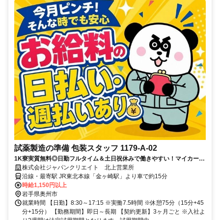
試薬製造の準備 包装スタッフ 1179-A-02
1K寮実質無料◎日勤フルタイム＆土日祝休みで働きやすい！マイカー通
勤OK*無料駐車場あり☆
株式会社ジャパンクリエイト 北上営業所
沿線・最寄駅 JR東北本線「金ヶ崎駅」より車で約15分
時給1,150円以上
岩手県奥州市
就業時間 【日勤】8:30～17:15 ※実働7.5時間 ※休憩75分（15分+45
分+15分） 【勤務期間】即日～長期 【契約更新】3ヶ月ごと ※入社よ