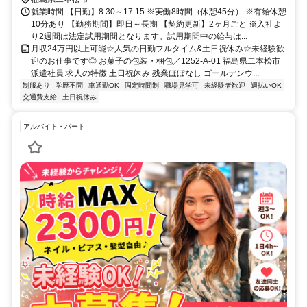
就業時間 【日勤】8:30～17:15 ※実働8時間（休憩45分） ※有給休憩
10分あり 【勤務期間】即日～長期 【契約更新】2ヶ月ごと ※入社よ
り2週間は法定試用期間となります。試用期間中の給与は...
月収24万円以上可能☆人気の日勤フルタイム&土日祝休み☆未経験歓
迎のお仕事です◎ お菓子の包装・梱包／1252-A-01 福島県二本松市
派遣社員 求人の特徴 土日祝休み 残業ほぼなし ゴールデンウ...
制服あり
学歴不問
車通勤OK
固定時間制
職場見学可
未経験者歓迎
週払いOK
交通費支給
土日祝休み
アルバイト・パート