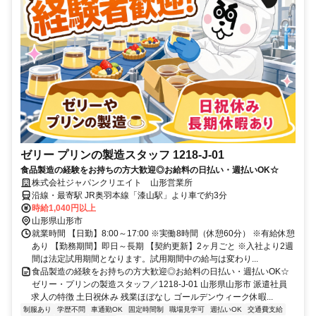
ゼリー プリンの製造スタッフ 1218-J-01
食品製造の経験をお持ちの方大歓迎◎お給料の日払い・週払いOK☆
株式会社ジャパンクリエイト 山形営業所
沿線・最寄駅 JR奥羽本線「漆山駅」より車で約3分
時給1,040円以上
山形県山形市
就業時間 【日勤】8:00～17:00 ※実働8時間（休憩60分） ※有給休憩
あり 【勤務期間】即日～長期 【契約更新】2ヶ月ごと ※入社より2週
間は法定試用期間となります。試用期間中の給与は変わり...
食品製造の経験をお持ちの方大歓迎◎お給料の日払い・週払いOK☆
ゼリー・プリンの製造スタッフ／1218-J-01 山形県山形市 派遣社員
求人の特徴 土日祝休み 残業ほぼなし ゴールデンウィーク休暇...
制服あり
学歴不問
車通勤OK
固定時間制
職場見学可
週払いOK
交通費支給