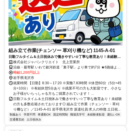
組み立て作業(チェンソー 草刈り機など) 1145-A-01
日勤フルタイム＆土日祝休みで働きやすい☆丁寧な教育あり！未経験の
方も多数在籍されております◎
株式会社ジャパンクリエイト 北上営業所
沿線・最寄駅 いわて銀河鉄道「巣子駅」より車で約7分 ★6路線より
無料送迎バスあり！ 「太田・青山」「市内」「松園」「小岩井」
時給1,200円以上
「沼宮内・滝沢」「西根」
岩手県滝沢市
就業時間 【日勤】8:30～17:20 ※実働7.83時間 ※休憩60分（5分+45
分+10分） ※有給休憩5分あり ※残業不可の方も大歓迎です。小さな
お子様がいらっしゃる方もご就業されています！ ...
日勤フルタイム＆土日祝休みで働きやすい☆丁寧な教育あり！未経験
の方も多数在籍されております◎ 組み立て作業（チェンソー・草刈
り機など）／1145-A-01 岩手県滝沢市 派遣社員 求人の特徴 土日祝...
制服あり
学歴不問
車通勤OK
固定時間制
職場見学可
未経験者歓迎
週払いOK
交通費支給
土日祝休み