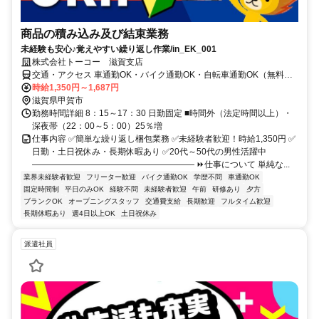
商品の積み込み及び結束業務
未経験も安心♪覚えやすい繰り返し作業/in_EK_001
株式会社トーコー 滋賀支店
交通・アクセス 車通勤OK・バイク通勤OK・自転車通勤OK（無料駐
車場完備）
時給1,350円～1,687円
滋賀県甲賀市
勤務時間詳細 8：15～17：30 日勤固定 ■時間外（法定時間以上）・
深夜帯（22：00～5：00）25％増
仕事内容 ✅簡単な繰り返し梱包業務 ✅未経験者歓迎！時給1,350円 ✅
日勤・土日祝休み・長期休暇あり ✅20代～50代の男性活躍中
――――――――――――――――――― ⏩仕事について 単純な...
業界未経験者歓迎
フリーター歓迎
バイク通勤OK
学歴不問
車通勤OK
固定時間制
平日のみOK
経験不問
未経験者歓迎
午前
研修あり
夕方
ブランクOK
オープニングスタッフ
交通費支給
長期歓迎
フルタイム歓迎
長期休暇あり
週4日以上OK
土日祝休み
派遣社員