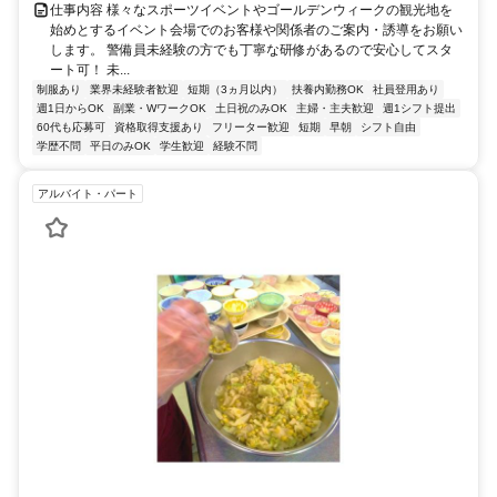
仕事内容 様々なスポーツイベントやゴールデンウィークの観光地を
始めとするイベント会場でのお客様や関係者のご案内・誘導をお願い
します。 警備員未経験の方でも丁寧な研修があるので安心してスタ
ート可！ 未...
制服あり
業界未経験者歓迎
短期（3ヵ月以内）
扶養内勤務OK
社員登用あり
週1日からOK
副業・WワークOK
土日祝のみOK
主婦・主夫歓迎
週1シフト提出
60代も応募可
資格取得支援あり
フリーター歓迎
短期
早朝
シフト自由
学歴不問
平日のみOK
学生歓迎
経験不問
アルバイト・パート