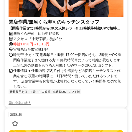
閉店作業​/無添くら寿司の​キッチンスタッフ
【閉店作業含む3時間からOKの人気シフト!! 22時以降時給UPで短時間
で稼げる】
無添くら寿司 仙台中野栄店
アクセス 「中野栄駅」徒歩3分
時給1,050円～1,313円
宮城県仙台市宮城野区
時間帯 夕方・夜 勤務曜日・時間 17:00〜閉店のうち、3時間〜OK ※
閉店作業完了まで働ける方 ※契約時間帯によって時給が異なります
上記以外の勤務ももちろん可能！ ◯WワークOK ◯沢山シフト...
仕事情報 ● 仕事内容 店内片付けや清掃などの閉店キッチンラスト作
業を含む 夜勤の時間帯に、1日3時間〜働いていただけるシフトで
す。 店舗営業中もお客様が比較的少なくなっていく時間帯 なので落
ち着い...
社員登用あり
主婦・主夫歓迎
車通勤OK
シフト制
同じ企業の求人
派遣社員