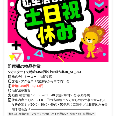
即席麺の検品作業
夕方スタートで時給1450円以上の軽作業/in_AF_003
株式会社トーコー 滋賀支店
交通・アクセス JR栗東駅から車で約10分
時給1,450円～1,813円
滋賀県栗東市
勤務時間詳細 17：00～01：40 実働7時間55分 夜勤専属
仕事内容 ✅1,450～1,813円の高時給 ✅夕方からのお仕事 ✅かんたん
な軽作業！ ✅20代・30代・40代・50代男女活躍中 ✅土日祝休み★長
期休暇もあり ―――――――――――――――――――...
業界未経験者歓迎
フリーター歓迎
バイク通勤OK
学歴不問
車通勤OK