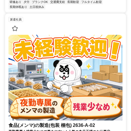
研修あり
夕方
ブランクOK
交通費支給
長期歓迎
フルタイム歓迎
長期休暇あり
土日祝休み
派遣社員
食品(メンマ)の製造(包装 梱包) 2636-A-02