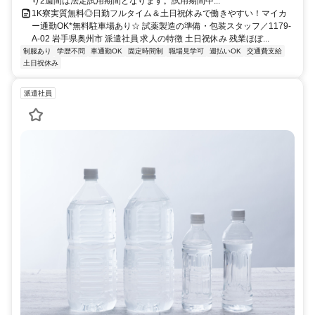
り2週間は法定試用期間となります。試用期間中...
1K寮実質無料◎日勤フルタイム＆土日祝休みで働きやすい！マイカ
ー通勤OK*無料駐車場あり☆ 試薬製造の準備・包装スタッフ／1179-
A-02 岩手県奥州市 派遣社員 求人の特徴 土日祝休み 残業ほぼ...
制服あり
学歴不問
車通勤OK
固定時間制
職場見学可
週払いOK
交通費支給
土日祝休み
派遣社員