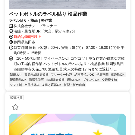
ペットボトルのラベル貼り 検品作業
ラベル貼り・検品｜軽作業
株式会社サン・プランナー
沿線・最寄駅 JR「六合」駅から車7分
時給1,400円以上
静岡県島田市
就業時間 日勤（休憩：60分 / 実働：8時間） 07:30～16:30 時間外 平
均0時間～15時間
【20～50代活躍！マイペースOK】コツコツ丁寧な作業が得意な方歓
迎の工場内軽作業 ペットボトルのラベル貼り・検品作業 静岡県島田
市細島字寺久保1700 派遣社員 求人の特徴 17 時までに退社可 ...
制服あり
業界未経験者歓迎
フリーター歓迎
給料前払いOK
学歴不問
車通勤OK
即日勤務OK
職場見学可
未経験者歓迎
週払いOK
ブランクOK
交通費支給
シフト制
土日祝休み
友達と応募OK
髪型・髪色自由
派遣社員