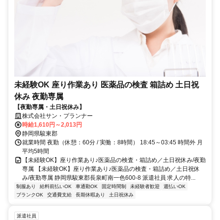
未経験OK 座り作業あり 医薬品の検査 箱詰め 土日祝
休み 夜勤専属
【夜勤専属・土日祝休み】
株式会社サン・プランナー
時給1,610円～2,013円
静岡県駿東郡
就業時間 夜勤（休憩：60分 / 実働：8時間） 18:45～03:45 時間外 月
平均5時間
【未経験OK】座り作業あり♪医薬品の検査・箱詰め／土日祝休み/夜勤
専属 【未経験OK】座り作業あり♪医薬品の検査・箱詰め／土日祝休
み/夜勤専属 静岡県駿東郡長泉町南一色600-8 派遣社員 求人の特...
制服あり
給料前払いOK
車通勤OK
固定時間制
未経験者歓迎
週払いOK
ブランクOK
交通費支給
長期休暇あり
土日祝休み
派遣社員