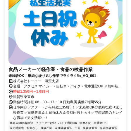
食品メーカーで軽作業・食品の検品作業
未経験OK！単純な繰り返し作業でラクラク/in_AG_001
株式会社トーコー 滋賀支店
交通・アクセス マイカー・自転車・バイク・電車通勤OK ※無料駐車
場完備
時給1,350円～1,688円
滋賀県栗東市
勤務時間詳細 08：30～17：10 日勤専属 実働7時間55分
仕事内容 ✅スタートから時給1,350円！ ✅未経験OK◎単純な繰り返し
軽作業 ✅日勤専属＆土日祝休み＆長期休暇もあり ✅空調完備のキレイ
な職場で男女活躍中！ ――――――――――――――――――― ...
業界未経験者歓迎
フリーター歓迎
バイク通勤OK
学歴不問
車通勤OK
固定時間制
転勤なし
経験不問
未経験者歓迎
午前
経験者歓迎
有資格者歓迎