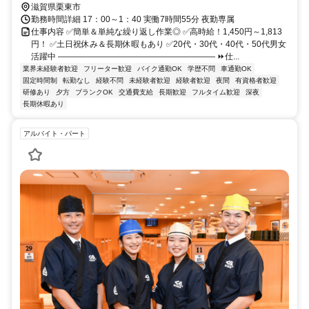
滋賀県栗東市
勤務時間詳細 17：00～1：40 実働7時間55分 夜勤専属
仕事内容 ✅簡単＆単純な繰り返し作業◎ ✅高時給！1,450円～1,813
円！ ✅土日祝休み＆長期休暇もあり ✅20代・30代・40代・50代男女
活躍中 ――――――――――――――――――― ⏩仕...
業界未経験者歓迎
フリーター歓迎
バイク通勤OK
学歴不問
車通勤OK
固定時間制
転勤なし
経験不問
未経験者歓迎
経験者歓迎
夜間
有資格者歓迎
研修あり
夕方
ブランクOK
交通費支給
長期歓迎
フルタイム歓迎
深夜
長期休暇あり
アルバイト・パート