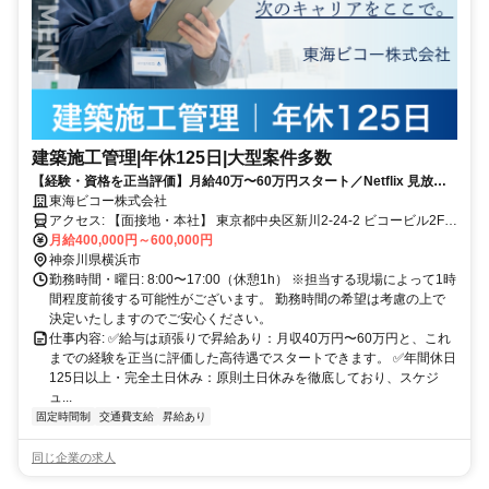
建築施工管理|年休125日|大型案件多数
【経験・資格を正当評価】月給40万〜60万円スタート／Netflix 見放題
など、独自の福利厚生をご用意
東海ビコー株式会社
アクセス: 【面接地・本社】 東京都中央区新川2-24-2 ビコービル2F
（最寄駅：東京メトロ日比谷線・JR京葉線「八丁堀駅」、東京メト
月給400,000円～600,000円
ロ東西線・日比谷線「茅場町駅」など） ※実際の勤務地は都内中心
神奈川県横浜市
の各現場（直行直帰OK）となります。
勤務時間・曜日: 8:00〜17:00（休憩1h） ※担当する現場によって1時
間程度前後する可能性がございます。 勤務時間の希望は考慮の上で
決定いたしますのでご安心ください。
仕事内容: ✅給与は頑張りで昇給あり：月収40万円〜60万円と、これ
までの経験を正当に評価した高待遇でスタートできます。 ✅年間休日
125日以上・完全土日休み：原則土日休みを徹底しており、スケジ
ュ...
固定時間制
交通費支給
昇給あり
同じ企業の求人