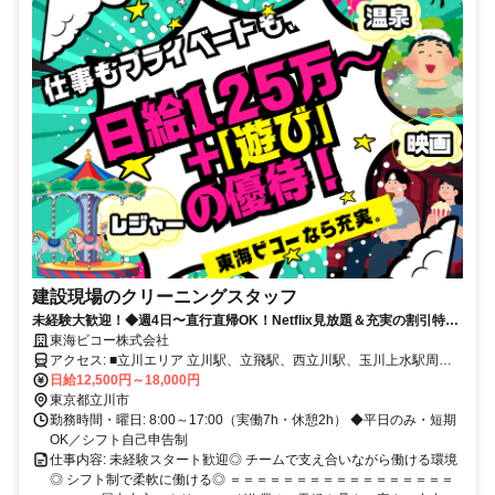
建設現場のクリーニングスタッフ
未経験大歓迎！◆週4日〜直行直帰OK！Netflix見放題＆充実の割引特典
でプライベート充実！
東海ビコー株式会社
アクセス: ■立川エリア 立川駅、立飛駅、西立川駅、玉川上水駅周辺
など。 相模原市、八王子市にも案件拡大中！！
日給12,500円～18,000円
東京都立川市
勤務時間・曜日: 8:00～17:00（実働7h・休憩2h） ◆平日のみ・短期
OK／シフト自己申告制
仕事内容: 未経験スタート歓迎◎ チームで支え合いながら働ける環境
◎ シフト制で柔軟に働ける◎ ＝＝＝＝＝＝＝＝＝＝＝＝＝＝＝＝＝