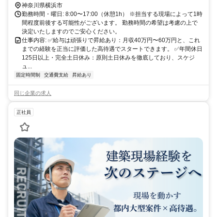
ロ東西線・日比谷線「茅場町駅」など） ※実際の勤務地は都内中心
神奈川県横浜市
の各現場（直行直帰OK）となります。
勤務時間・曜日: 8:00〜17:00（休憩1h） ※担当する現場によって1時
間程度前後する可能性がございます。 勤務時間の希望は考慮の上で
決定いたしますのでご安心ください。
仕事内容: ✅給与は頑張りで昇給あり：月収40万円〜60万円と、これ
までの経験を正当に評価した高待遇でスタートできます。 ✅年間休日
125日以上・完全土日休み：原則土日休みを徹底しており、スケジ
ュ...
固定時間制
交通費支給
昇給あり
同じ企業の求人
正社員