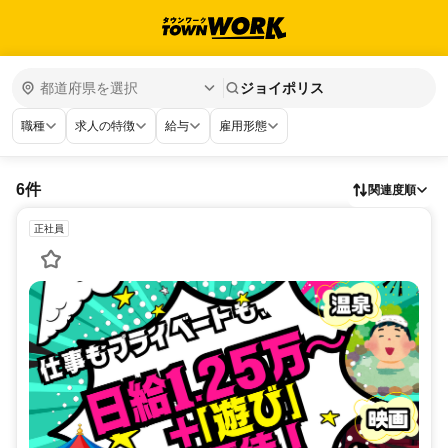
ジョイポリス
職種
求人の特徴
給与
雇用形態
6件
関連度順
正社員