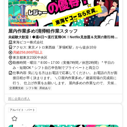
屋内作業多め!清掃軽作業スタッフ
未経験大歓迎！◆週4日〜直行直帰OK！Netflix見放題＆充実の割引特典
でプライベート充実！
東海ビコー株式会社
アクセス: 東京メトロ東西線「茅場町駅」から徒歩10分
月給250,000円以上
東京都東京23区中央区
勤務時間・曜日: * 8:00～17:00（実働7時間／休憩2時間） * 平日の
み・短期OK * シフト自己申告制でプライベートと両立◎
仕事内容: 気になる方はお電話で応募してください。 お電話の方が面
接日程が早く決まります。 ＼◎屋内作業多め／ 建築現場の完成前に
行う、 仕上げ作業をお願いします。 屋内多めの作業なので、 天候...
交通費支給
シフト制
昇給あり
同じ企業の求人
アルバイト・パート