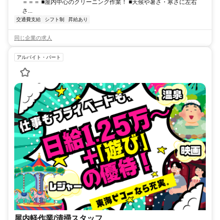
＝＝＝ ■屋内中心のクリーニング作業！ ■天候や暑さ・寒さに左右
さ...
交通費支給
シフト制
昇給あり
同じ企業の求人
アルバイト・パート
屋内軽作業/清掃スタッフ