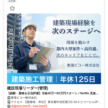
正社員
建設現場リーダー(管理)
【経験・資格を正当評価】月給40万〜60万円スタート／Netflix 見放題
など、独自の福利厚生をご用意
東海ビコー株式会社
アクセス: 【面接地・本社】 東京都中央区新川2-24-2 ビコービル2F
（最寄駅：東京メトロ日比谷線・JR京葉線「八丁堀駅」、東京メト
月給400,000円～600,000円