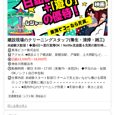
建設現場のクリーニングスタッフ(養生・清掃・雑工)
未経験大歓迎！◆週4日〜直行直帰OK！Netflix見放題＆充実の割引特典
でプライベート充実！
東海ビコー株式会社
アクセス: ■横浜エリア横浜駅、新横浜駅、戸塚駅、上大岡駅など。
京浜東北・南武・京急・東横・田園都市線沿線にプロジェクト多数あ
日給12,500円～18,000円
神奈川県横浜市
り！ 人気の東急・JR・京急沿線にプロジェクト多数あり！
勤務時間・曜日: 8:00～17:00（実働7h・休憩2h） ◆平日のみ・短期
OK／シフト自己申告制
仕事内容: 未経験スタート歓迎◎ チームで支え合いながら働ける環境
◎ シフト制で柔軟に働ける◎ ＝＝＝＝＝＝＝＝＝＝＝＝＝＝＝＝＝
＝＝＝ ■屋内中心のクリーニング作業！ ■天候や暑さ・寒さに左右
さ...
交通費支給
シフト制
昇給あり
同じ企業の求人