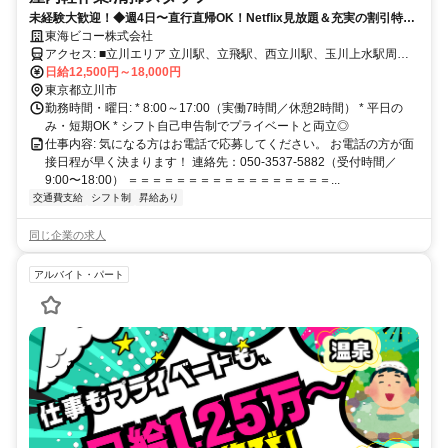
未経験大歓迎！◆週4日〜直行直帰OK！Netflix見放題＆充実の割引特典
でプライベート充実！
東海ビコー株式会社
アクセス: ■立川エリア 立川駅、立飛駅、西立川駅、玉川上水駅周辺
など。 相模原市、八王子市にも案件拡大中！！
日給12,500円～18,000円
東京都立川市
勤務時間・曜日: * 8:00～17:00（実働7時間／休憩2時間） * 平日の
み・短期OK * シフト自己申告制でプライベートと両立◎
仕事内容: 気になる方はお電話で応募してください。 お電話の方が面
接日程が早く決まります！ 連絡先：050-3537-5882（受付時間／
9:00〜18:00） ＝＝＝＝＝＝＝＝＝＝＝＝＝＝＝＝＝...
交通費支給
シフト制
昇給あり
同じ企業の求人
アルバイト・パート