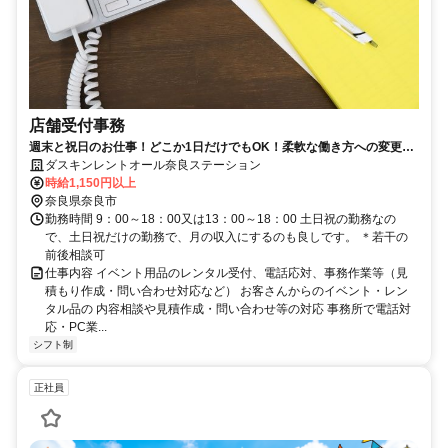
店舗受付事務
週末と祝日のお仕事！どこか1日だけでもOK！柔軟な働き方への変更も
可能です。平日勤務もOK！
ダスキンレントオール奈良ステーション
時給1,150円以上
奈良県奈良市
勤務時間 9：00～18：00又は13：00～18：00 土日祝の勤務なの
で、土日祝だけの勤務で、月の収入にするのも良しです。 ＊若干の
前後相談可
仕事内容 イベント用品のレンタル受付、電話応対、事務作業等（見
積もり作成・問い合わせ対応など） お客さんからのイベント・レン
タル品の 内容相談や見積作成・問い合わせ等の対応 事務所で電話対
応・PC業...
シフト制
正社員