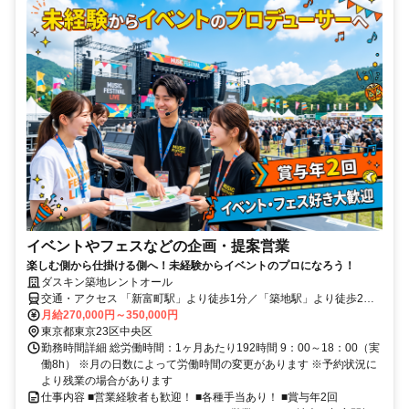
イベントやフェスなどの企画・提案営業
楽しむ側から仕掛ける側へ！未経験からイベントのプロになろう！
ダスキン築地レントオール
交通・アクセス 「新富町駅」より徒歩1分／「築地駅」より徒歩2分
／「八丁堀駅」より徒歩8分
月給270,000円～350,000円
東京都東京23区中央区
勤務時間詳細 総労働時間：1ヶ月あたり192時間 9：00～18：00（実
働8h） ※月の日数によって労働時間の変更があります ※予約状況に
より残業の場合があります
仕事内容 ■営業経験者も歓迎！ ■各種手当あり！ ■賞与年2回