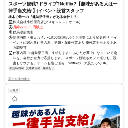
スポーツ観戦?ドライブ?Netflix?【趣味がある人は一
律手当支給!】|イベント設営スタッフ
栃木で唯一の『趣味活手当』がある会社！？
株式会社小松屋商店(ダスキンレントオール)
月給220,000円以上
群馬県前橋市
勤務時間・曜日: 8:45〜18:00(休憩75分) ※現場により変更有り ※イ
ベントに関わる仕事の為、早朝・深夜作業あり ※残業手当あり,お休
み調整可
仕事内容: ✨趣味活手当、支給します✨ あなたが夢中になっている趣
味を、会社が全力で応援します。 スポーツ観戦もカフェ巡りも、読
書もサウナも、ゲームも推し活も、Netflixの一気見だってOK。 ...
固定時間制
交通費支給
昇給あり
同じ企業の求人
正社員