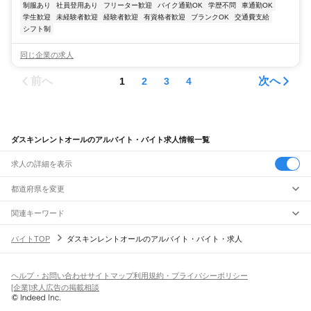
制服あり
社員登用あり
フリーター歓迎
バイク通勤OK
学歴不問
車通勤OK
学生歓迎
未経験者歓迎
経験者歓迎
有資格者歓迎
ブランクOK
交通費支給
シフト制
同じ企業の求人
前へ
次へ
1
2
3
4
ダスキンレントオールのアルバイト・バイト求人情報一覧
求人の詳細を表示
都道府県を変更
関連キーワード
東京都 ダスキンレントオール
ダスキンレントオール 求人
バイトTOP
ダスキンレントオールのアルバイト・バイト・求人
大阪府 ダスキンレントオール
群馬県 ダスキンレントオール
東京都 ダスキンレントオール 求人
ヘルプ・お問い合わせ
サイトマップ
利用規約・プライバシーポリシー
[企業]求人広告の掲載相談