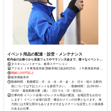
イベント用品の配達・設営・メンテナンス
町内会のお祭りから音楽フェスやマラソン大会まで、様々なイベントに
従事できる、やりがいのある仕事！
ダスキンレントオール 岐阜ステーション
アクセス ＪＲ東海道本線 西岐阜南口徒歩約25分、ＪＲ東海道本線 穂
積南口徒歩約28分、名鉄竹鼻・羽島線/名鉄名古屋本線 柳津（岐阜
時給1,200円以上
県）徒歩約64分 西岐阜駅から車で６分
岐阜県岐阜市
勤務時間 ・勤務曜日：月・火・水・木・金・土・日※・祝※ 注釈内
容については下記コメントを参照下さい。 ・勤務時間： [1] 09:00～
18:00 ・最低勤務日数（週）：2日 ※土・日・祝日出...
仕事内容 イベント会場へのレンタル用品の配送、会場設営をお任せ
します！ イベント会場の設営・撤去がメインの仕事となります。 体
力的には大変な部分もありますが大きなステージを設営したり達成感
のあるお仕事...