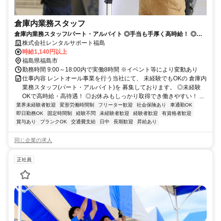
倉庫内業務スタッフ
倉庫内業務スタッフ/パート・アルバイト ◎手当も手厚く高時給！ ◎未
経験でもOK！研修制度も充実！
株式会社レンタルサポート福島
時給1,140円以上
福島県福島市
勤務時間 9:00～18:00内で実働8時間 ※イベント等により変動あり
仕事内容 レントオール事業を行う当社にて、 未経験でもOKの 倉庫内
業務スタッフ(パート・アルバイト)を 募集しております。 ◎未経験
OKで高時給・高待遇！ ◎お休みもしっかり取得でき働きやすい！ ...
業界未経験者歓迎
変形労働時間制
フリーター歓迎
社会保険あり
車通勤OK
即日勤務OK
固定時間制
経験不問
未経験者歓迎
経験者歓迎
有資格者歓迎
賞与あり
ブランクOK
交通費支給
日中
長期歓迎
昇給あり
同じ企業の求人
正社員