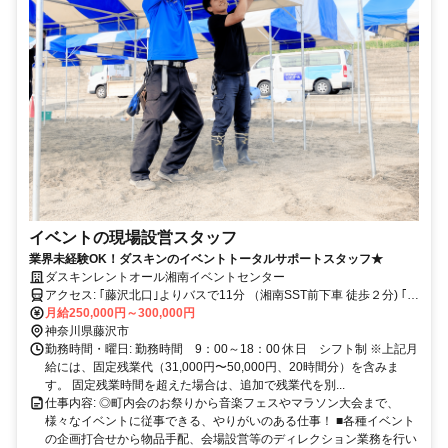
イベントの現場設営スタッフ
業界未経験OK！ダスキンのイベントトータルサポートスタッフ★
ダスキンレントオール湘南イベントセンター
アクセス: ｢藤沢北口｣よりバスで11分 （湘南SST前下車 徒歩２分) ｢本
鵠沼駅｣より徒歩20分 ※自転車・バイク・車両通勤可 ※交通費支給
月給250,000円～300,000円
（上限：30,000円/月まで）
神奈川県藤沢市
勤務時間・曜日: 勤務時間 9：00～18：00 休日 シフト制 ※上記月
給には、固定残業代（31,000円〜50,000円、20時間分）を含みま
す。 固定残業時間を超えた場合は、追加で残業代を別...
仕事内容: ◎町内会のお祭りから音楽フェスやマラソン大会まで、
様々なイベントに従事できる、やりがいのある仕事！ ■各種イベント
の企画打合せから物品手配、会場設営等のディレクション業務を行い