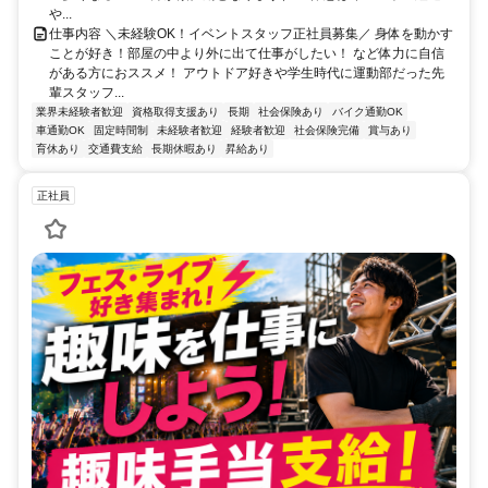
や...
仕事内容 ＼未経験OK！イベントスタッフ正社員募集／ 身体を動かす
ことが好き！部屋の中より外に出て仕事がしたい！ など体力に自信
がある方におススメ！ アウトドア好きや学生時代に運動部だった先
輩スタッフ...
業界未経験者歓迎
資格取得支援あり
長期
社会保険あり
バイク通勤OK
車通勤OK
固定時間制
未経験者歓迎
経験者歓迎
社会保険完備
賞与あり
育休あり
交通費支給
長期休暇あり
昇給あり
正社員