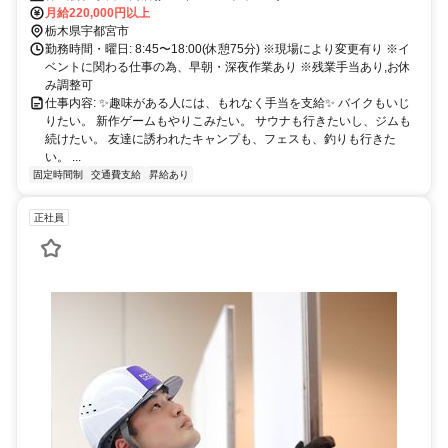
月給220,000円以上
栃木県宇都宮市
勤務時間・曜日: 8:45〜18:00(休憩75分) ※現場により変更有り ※イ
ベントに関わる仕事の為、早朝・深夜作業あり ※残業手当あり,お休
み調整可
仕事内容: ✨趣味がある人には、もれなく手当を支給✨ バイクもいじ
りたい。 新作ゲームもやりこみたい。 サウナも行きたいし、ジムも
続けたい。 友達に誘われたキャンプも、フェスも、釣りも行きた
い。 ...
固定時間制
交通費支給
昇給あり
正社員