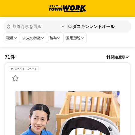
ダスキンレントオール
職種
求人の特徴
給与
雇用形態
71件
関連度順
アルバイト・パート