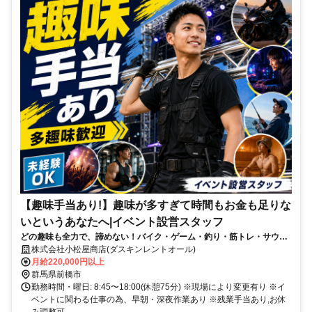
【趣味手当あり!】趣味が多すぎて時間もお金も足りな
いというあなたへ|イベント設営スタッフ
どの趣味も全力で、諦めない！バイク・ゲーム・釣り・筋トレ・サウ
ナ。全部やりたい人へ、趣味手当を支給します。
株式会社小松屋商店(ダスキンレントオール)
月給220,000円以上
群馬県前橋市
勤務時間・曜日: 8:45〜18:00(休憩75分) ※現場により変更有り ※イ
ベントに関わる仕事の為、早朝・深夜作業あり ※残業手当あり,お休
み調整可