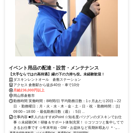
イベント用品の配達・設営・メンテナンス
【大手ならではの高待遇】縁の下の力持ち役。未経験歓迎！
ダスキンレントオール 倉敷ステーション
アクセス 倉敷駅から徒歩40分・車で10分
月給236,000円以上
岡山県倉敷市
勤務時間 実働時間：8時間/日 平均勤務日数：1ヶ月あたり20日～22
日 ・勤務曜日：月・火・水・木・金・土・日・祝 ・勤務時間： [1]
09:00～18:00 ・最低勤務日数（週）：5日 ...
仕事内容 ■求人のおすすめPoint ☆知名度バツグンのダスキンでお仕
事 ☆未経験OK！研修＆サポート体制充実！ ☆コツコツと集中してで
きるお仕事です ☆年末年始・GW・お盆休など長期休暇あり ＊･｡...
業界未経験者歓迎
バイク通勤OK
車通勤OK
固定時間制