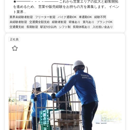
★━━━━－－－－———— これから営業エリアの拡大と顧客開拓
を進めるため、 営業や販売経験をお持ちの方を募集します。 イベン
ト業界...
業界未経験者歓迎
フリーター歓迎
バイク通勤OK
車通勤OK
経験不問
未経験者歓迎
交通費全額支給
経験者歓迎
研修あり
賞与あり
ブランクOK
交通費支給
長期歓迎
駅近5分以内
シフト制
長期休暇あり
入社祝い金あり
正社員