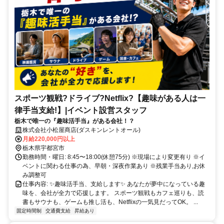
スポーツ観戦?ドライブ?Netflix?【趣味がある人は一
律手当支給!】|イベント設営スタッフ
栃木で唯一の『趣味活手当』がある会社！？
株式会社小松屋商店(ダスキンレントオール)
月給220,000円以上
栃木県宇都宮市
勤務時間・曜日: 8:45〜18:00(休憩75分) ※現場により変更有り ※イ
ベントに関わる仕事の為、早朝・深夜作業あり ※残業手当あり,お休
み調整可
仕事内容: ✨趣味活手当、支給します✨ あなたが夢中になっている趣
味を、会社が全力で応援します。 スポーツ観戦もカフェ巡りも、読
書もサウナも、ゲームも推し活も、Netflixの一気見だってOK。 ...
固定時間制
交通費支給
昇給あり