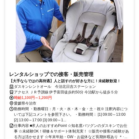
レンタルショップでの接客・販売管理
【大手ならではの高待遇】人と話すのが好きな方に！未経験歓迎！
ダスキンレントオール 今治北日吉ステーション
アクセス ＪＲ予讃線 伊予富田徒歩約50分 今治駅から徒歩５分
時給1,100円～1,200円
愛媛県今治市
勤務時間 ・勤務曜日：月・火・水・木・金・土・祝※ 注釈内容につ
いては下記コメントを参照下さい。 ・勤務時間： [1] 09:00～13:00
[2] 13:00～17:00 [3] 09:00～1...
仕事内容 ■求人のおすすめPoint ☆知名度バツグンのダスキンでお仕
事 ☆未経験OK！研修＆サポート体制充実！ ☆販売や接客の経験があ
る方は活かせます ☆年末年始・GW・お盆休など長期休暇あり ＊･...