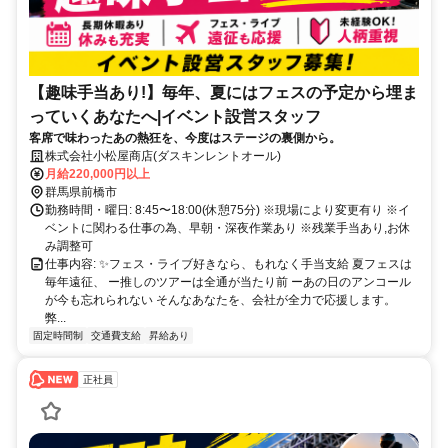
【趣味手当あり!】毎年、夏にはフェスの予定から埋ま
っていくあなたへ|イベント設営スタッフ
客席で味わったあの熱狂を、今度はステージの裏側から。
株式会社小松屋商店(ダスキンレントオール)
月給220,000円以上
群馬県前橋市
勤務時間・曜日: 8:45〜18:00(休憩75分) ※現場により変更有り ※イ
ベントに関わる仕事の為、早朝・深夜作業あり ※残業手当あり,お休
み調整可
仕事内容: ✨フェス・ライブ好きなら、もれなく手当支給 夏フェスは
毎年遠征、 ー推しのツアーは全通が当たり前 ーあの日のアンコール
が今も忘れられない そんなあなたを、会社が全力で応援します。
弊...
固定時間制
交通費支給
昇給あり
正社員