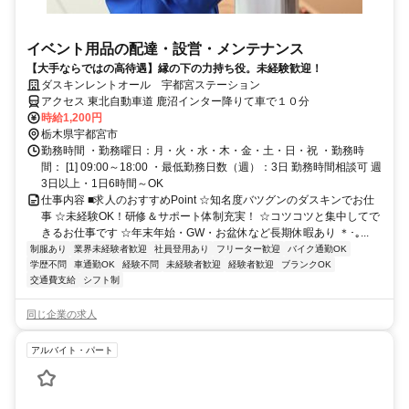
イベント用品の配達・設営・メンテナンス
【大手ならではの高待遇】縁の下の力持ち役。未経験歓迎！
ダスキンレントオール 宇都宮ステーション
アクセス 東北自動車道 鹿沼インター降りて車で１０分
時給1,200円
栃木県宇都宮市
勤務時間 ・勤務曜日：月・火・水・木・金・土・日・祝 ・勤務時
間： [1] 09:00～18:00 ・最低勤務日数（週）：3日 勤務時間相談可 週
3日以上・1日6時間～OK
仕事内容 ■求人のおすすめPoint ☆知名度バツグンのダスキンでお仕
事 ☆未経験OK！研修＆サポート体制充実！ ☆コツコツと集中してで
きるお仕事です ☆年末年始・GW・お盆休など長期休暇あり ＊･｡...
制服あり
業界未経験者歓迎
社員登用あり
フリーター歓迎
バイク通勤OK
学歴不問
車通勤OK
経験不問
未経験者歓迎
経験者歓迎
ブランクOK
交通費支給
シフト制
同じ企業の求人
アルバイト・パート