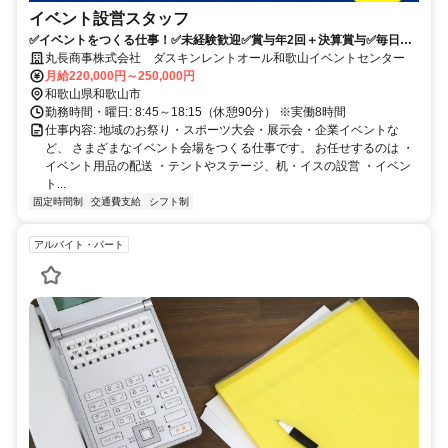
イベント設営スタッフ
✅イベントをつくる仕事！✅未経験歓迎✅賞与年2回＋決算賞与✅毎日違
う現場で飽きない！
丸長商事株式会社 ダスキンレントオール和歌山イベントセンター
月給220,000円～250,000円
和歌山県和歌山市
勤務時間・曜日: 8:45～18:15（休憩90分） ※実働8時間
仕事内容: 地域のお祭り・スポーツ大会・展示会・企業イベントな
ど、 さまざまなイベント会場をつくる仕事です。 お任せするのは ・
イベント用品の配送 ・テントやステージ、机・イスの設営 ・イベン
ト...
固定時間制
交通費支給
シフト制
アルバイト・パート