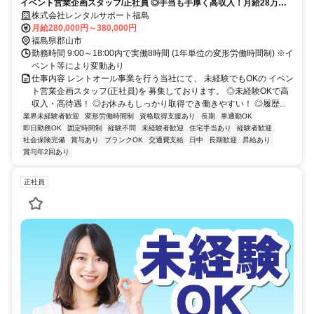
イベント営業企画スタッフ/正社員 ◎手当も手厚く高収入！月給28万円
～ ◎未経験OK！研修制度も充実
株式会社レンタルサポート福島
月給280,000円～380,000円
福島県郡山市
勤務時間 9:00～18:00内で実働8時間 (1年単位の変形労働時間制) ※イ
ベント等により変動あり
仕事内容 レントオール事業を行う当社にて、 未経験でもOKの イベン
ト営業企画スタッフ(正社員)を 募集しております。 ◎未経験OKで高
収入・高待遇！ ◎お休みもしっかり取得でき働きやすい！ ◎履歴...
業界未経験者歓迎
変形労働時間制
資格取得支援あり
長期
車通勤OK
即日勤務OK
固定時間制
経験不問
未経験者歓迎
住宅手当あり
経験者歓迎
社会保険完備
賞与あり
ブランクOK
交通費支給
日中
長期歓迎
昇給あり
賞与年2回あり
正社員