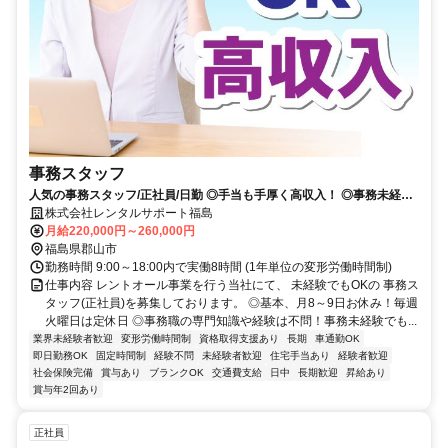
事務スタッフ
人気の事務スタッフ/正社員/日勤 ◎手当も手厚く高収入！ ◎事務未経験
でもOK！研修制度も充実！
株式会社レンタルサポート福島
月給220,000円～260,000円
福島県郡山市
勤務時間 9:00～18:00内で実働8時間 (1年単位の変形労働時間制)
仕事内容 レントオール事業を行う当社にて、 未経験でもOKの 事務ス
タッフ(正社員)を募集しております。 ◎基本、月8～9日お休み！毎週
火曜日は定休日 ◎事務職の専門知識や経験は不問！事務未経験でも...
業界未経験者歓迎
変形労働時間制
資格取得支援あり
長期
車通勤OK
即日勤務OK
固定時間制
経験不問
未経験者歓迎
住宅手当あり
経験者歓迎
社会保険完備
賞与あり
ブランクOK
交通費支給
日中
長期歓迎
昇給あり
賞与年2回あり
正社員