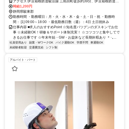
アクセス 伊豆箱根鉄道駿豆線 三島田町徒歩約39分、伊豆箱根鉄道駿
豆線 三島広小路徒歩約40分 三島二日町駅より車で10分
時給1,200円
静岡県駿東郡
勤務時間 ・勤務曜日：月・火・水・木・金・土・日・祝 ・勤務時
間： [1] 09:00～18:00 ・最低勤務日数（週）：4日 土日祝休み
仕事内容 ■求人のおすすめPoint ☆知名度バツグンのダスキンでお仕
事 ☆未経験OK！研修＆サポート体制充実！ ☆コツコツと集中してで
きるお仕事です ☆年末年始・GW・お盆休など長期休暇あり ＊･｡...
社員登用あり
副業・WワークOK
バイク通勤OK
学歴不問
車通勤OK
未経験者歓迎
交通費支給
シフト制
アルバイト・パート