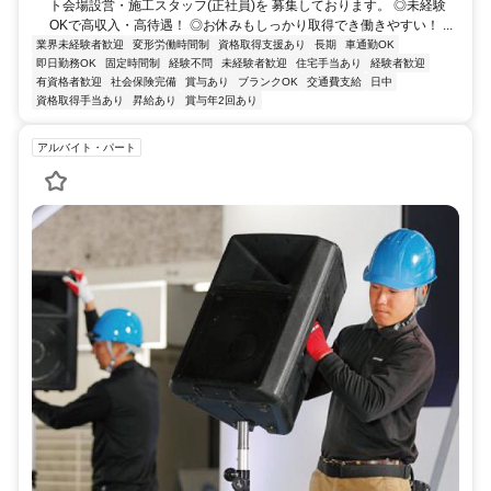
ト会場設営・施工スタッフ(正社員)を 募集しております。 ◎未経験
OKで高収入・高待遇！ ◎お休みもしっかり取得でき働きやすい！ ...
業界未経験者歓迎
変形労働時間制
資格取得支援あり
長期
車通勤OK
即日勤務OK
固定時間制
経験不問
未経験者歓迎
住宅手当あり
経験者歓迎
有資格者歓迎
社会保険完備
賞与あり
ブランクOK
交通費支給
日中
資格取得手当あり
昇給あり
賞与年2回あり
アルバイト・パート