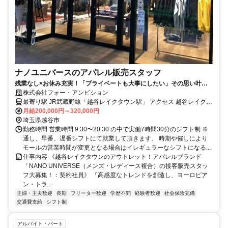
ナノユニバースのアパレル販売スタッフ
残業なし×お休み充実！「プライベートも大事にしたい」その思い叶え
ませんか？
株式会社フォー・アンビション
最寄り駅 JR武蔵野線「越谷レイクタウン駅」 アクセス 越谷レイクタ
ウン駅 から徒歩7分
月給200,000円～320,000円
埼玉県越谷市
勤務時間 営業時間 9:30〜20:30 の中で実働7時間30分のシフト制 ※
通し、早番、遅番シフトにて就業して頂きます。 時期や催しにより
モールの営業時間が変更となる場合はイレギュラーなシフトになる...
仕事内容 《越谷レイクタウンのアウトレット！アパレルブランド
「NANO UNIVERSE（メンズ・レディース複合）の接客販売スタッ
フ大募集！：契約社員》 『高感度なトレンドを創造し、ヨーロピア
ン・トラ...
主婦・主夫歓迎
長期
フリーター歓迎
学歴不問
経験者歓迎
社会保険完備
交通費支給
シフト制
アルバイト・パート