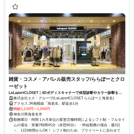
雑貨・コスメ・アパレル販売スタッフ/ららぽーとクロ
ーゼット
LaLaportCLOSET｜4Dボディスキャナーで体型診断やカラー診断を行
う店舗のスタイリスト募集！
株式会社エス・グルーヴ(LaLaportCLOSET ららぽーと海老名)
アクセス JR相模線「海老名」駅徒歩1分
時給1,230円～1,500円
神奈川県海老名市
勤務曜日・時間 1カ月単位の変形労働時間によるシフト制 ・フルタイ
ムの場合：実働7時間45分（休憩90分） ・時短勤務の場合：週3日
～、1日5時間からOK！ シフト制のため、プライベートに合わせて