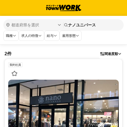
ナノユニバース
職種
求人の特徴
給与
雇用形態
2件
関連度順
契約社員