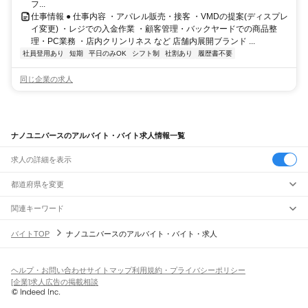
フ...
仕事情報 ● 仕事内容 ・アパレル販売・接客 ・VMDの提案(ディスプレ
イ変更) ・レジでの入金作業 ・顧客管理・バックヤードでの商品整
理・PC業務 ・店内クリンリネス など 店舗内展開ブランド ...
社員登用あり
短期
平日のみOK
シフト制
社割あり
履歴書不要
同じ企業の求人
ナノユニバースのアルバイト・バイト求人情報一覧
求人の詳細を表示
都道府県を変更
関連キーワード
ナノ ユニバース
大阪府 ナノユニバース
北海道 札幌市 ナノ ユニバース
バイトTOP
ナノユニバースのアルバイト・バイト・求人
株式会社ナノ
株式会社ユニバース
ヘルプ・お問い合わせ
サイトマップ
利用規約・プライバシーポリシー
[企業]求人広告の掲載相談