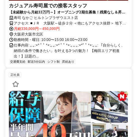
カジュアル寿司屋での接客スタッフ
【未経験から月給33万円～】オープニング2期生募集！残業なし＆昇給
賞与も充実のカジュアル寿司店
寿司 なかご ヒルトンプラザウエスト店
アクセス: ■ＪＲ 大阪駅～徒歩２分 ＜他にもアクセス抜群＞ 地下鉄
四ツ橋線 西梅田駅～徒歩すぐ 地下鉄御堂筋線 梅田駅～徒歩５分
月給330,000円～450,000円
地下鉄谷町線 東梅田駅～徒歩６分 ＪＲ 北新地駅～徒歩２分 阪神梅
大阪府大阪市北区
田駅～徒歩すぐ 阪急梅田駅～徒歩１０分 ＊通勤便利な大阪・梅田エ
勤務時間・曜日: 10:00〜15:00 16:00〜23:00
リア！ ＊駅チカでアクセスも抜群〇
仕事内容: ｡.｡:+* ﾟ ﾟ *+:｡.｡:+* ﾟ ﾟ *+:｡.｡.｡:+*ﾟ ﾟ *+:｡.｡: 「自分らしく、
納得の条件で働きたい」を叶える3つの魅力！ 【梅田エリア初進
出！】話題の...
交通費支給
駅近5分以内
シフト制
昇給あり
正社員