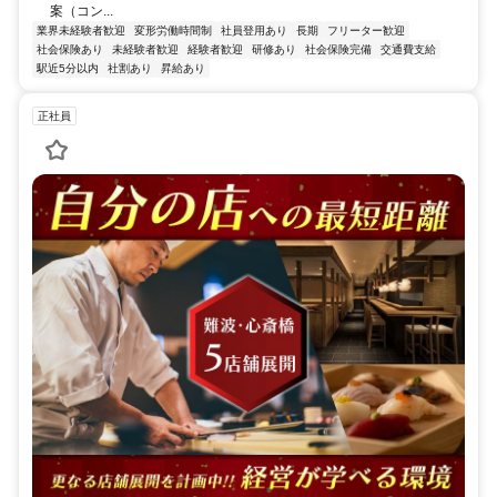
案（コン...
業界未経験者歓迎
変形労働時間制
社員登用あり
長期
フリーター歓迎
社会保険あり
未経験者歓迎
経験者歓迎
研修あり
社会保険完備
交通費支給
駅近5分以内
社割あり
昇給あり
正社員