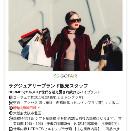
ラグジュアリーブランド販売スタッフ
HERMES(エルメス):世代を超え愛され続けるハイブランド
ゴーフェア株式会社(勤務地:ヒルトンプラザ)
交通・アクセス 四つ橋線「西梅田駅（ヒルトンプラザ前）」北改札
口より徒歩すぐ・御堂筋線「梅田駅」南改札口より徒歩約5分 谷町線
時給1,500円以上
「東梅田駅」北西改札口より徒歩約6分 ＪＲ「大阪駅」桜橋出口より
大阪府大阪市北区
徒歩約2分 阪急「大阪梅田駅」中央改札口より徒歩約12分・阪神「大
勤務時間詳細 シフト制勤務 ※月間約20日前後の勤務になります。 営
阪梅田駅」西改札口より徒歩すぐ
業時間:10時～19時（実働7時間30分、休憩1時間30分、拘束9時間）
仕事内容 HERMES/ヒルトンプラザ店 【主な業務内容】 ・商品の接