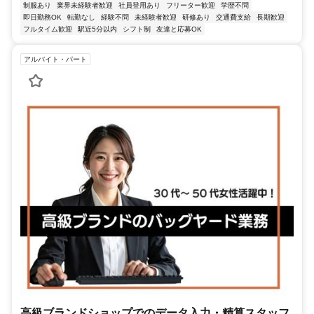
制服あり
業界未経験者歓迎
社員登用あり
フリーター歓迎
学歴不問
即日勤務OK
転勤なし
経験不問
未経験者歓迎
研修あり
交通費支給
長期歓迎
フルタイム歓迎
駅近5分以内
シフト制
友達と応募OK
アルバイト・パート
高級ブランドショップでのデータ入力・精算スタッフ