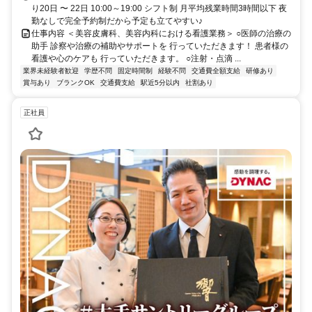
り20日 〜 22日 10:00～19:00 シフト制 月平均残業時間3時間以下 夜
勤なしで完全予約制だから予定も立てやすい♪
仕事内容 ＜美容皮膚科、美容内科における看護業務＞ ○医師の治療の
助手 診察や治療の補助やサポートを 行っていただきます！ 患者様の
看護や心のケアも 行っていただきます。 ○注射・点滴 ...
業界未経験者歓迎
学歴不問
固定時間制
経験不問
交通費全額支給
研修あり
賞与あり
ブランクOK
交通費支給
駅近5分以内
社割あり
正社員