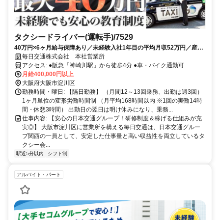
タクシードライバー(運転手)/7529
40万円×6ヶ月給与保障あり／未経験入社1年目の平均月収52万円／産
休・育休取得実績あり
毎日交通株式会社 本社営業所
アクセス: ●阪急「神崎川駅」から徒歩4分 ●車・バイク通勤可
月給400,000円以上
大阪府大阪市淀川区
勤務時間・曜日: 【隔日勤務】 （月間12～13回乗務、出勤は週3回）
1ヶ月単位の変形労働時間制 （月平均168時間以内 ※1回の実働14時
間・休憩3時間） 出勤日の翌日は明け休みになり、乗務...
仕事内容: 【安心の日本交通グループ！研修制度＆稼げる仕組みが充
実◎】 大阪市淀川区に営業所を構える毎日交通は、日本交通グルー
プ関西の一員として、安定した仕事量と高い収益性を両立しているタ
クシー会...
駅近5分以内
シフト制
アルバイト・パート