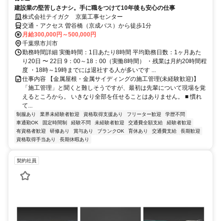
建設業の堅苦しさナシ。手に職をつけて10年後も安心の仕事
株式会社テイガク 京葉工事センター
交通・アクセス 曽谷橋（京成バス）から徒歩1分
月給300,000円～500,000円
千葉県市川市
勤務時間詳細 実働時間：1日あたり8時間 平均勤務日数：1ヶ月あた
り20日 〜 22日 9：00～18：00（実働8時間） ・残業は月約20時間程
度 ・18時～19時までには退社する人が多いです ...
仕事内容 【金属屋根・金属サイディングの施工管理(未経験歓迎)】
「施工管理」と聞くと難しそうですが、最初は先輩について現場を覚
えるところから。 いきなり全部を任せることはありません。 ■ 慣れ
て...
制服あり
業界未経験者歓迎
資格取得支援あり
フリーター歓迎
学歴不問
車通勤OK
固定時間制
経験不問
未経験者歓迎
交通費全額支給
経験者歓迎
有資格者歓迎
研修あり
賞与あり
ブランクOK
育休あり
交通費支給
長期歓迎
資格取得手当あり
長期休暇あり
契約社員