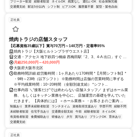
フリーター歓迎
経験者歓迎
ネイルOK
残業なし
週払いOK
社会保険完備
交通費支給
駅近5分以内
シフト制
ピアスOK
履歴書不要
髪型・髪色自由
正社員
焼肉トラジの店舗スタッフ
【応募資格35歳以下】賞与70万円～140万円・定着率95%
焼肉トラジ【大阪ヒルトンプラザウエスト店】
交通・アクセス 地下鉄四つ橋線 西梅田駅「2、3、4-A 出口」すぐ 地
下鉄御堂筋線 梅田駅 / 地下鉄谷町線 東梅田駅 / JR 大阪駅・北新地駅 /
月給250,000円～420,000円
阪急 梅田駅/ 阪神 梅田駅 直結
大阪府大阪市北区
勤務時間詳細 総労働時間：1ヶ月あたり170時間 *【月間シフト制】*
・9時～23時（以下シフト） ※勤務時間は店舗の営業時間に準ずる
※平均残業時間：10~20時間 （全額別途支給） *シフト...
仕事内容 ＼“接客だけ”では終わらない店舗スタッフ／ まずはホール業
務、 もしくはキッチン業務を中心に、 店舗運営の基礎を学んでいた
だきます。 【具体的には】 ＜ホール業務＞ ・お客さまのご案内 ...
制服あり
業界未経験者歓迎
ランチタイム
資格取得支援あり
学歴不問
経験不問
未経験者歓迎
住宅手当あり
交通費全額支給
午前
経験者歓迎
ネイルOK
有資格者歓迎
食費補助あり
研修あり
夕方
賞与あり
ブランクOK
育休あり
交通費支給
正社員