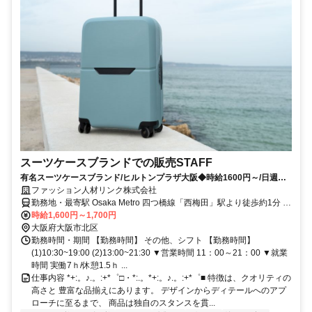
スーツケースブランドでの販売STAFF
有名スーツケースブランド/ヒルトンプラザ大阪◆時給1600円～/日週払
い有☆履歴書不要◎
ファッション人材リンク株式会社
勤務地・最寄駅 Osaka Metro 四つ橋線「西梅田」駅より徒歩約1分 阪
神「大阪梅田」駅より徒歩約1分 JR「大阪」駅より徒歩約2分 JR東西
時給1,600円～1,700円
大阪府大阪市北区
線「北新地」駅より徒歩約2分 ※交通費支給
勤務時間・期間 【勤務時間】 その他、シフト 【勤務時間】
(1)10:30~19:00 (2)13:00~21:30 ▼営業時間 11：00～21：00 ▼就業
時間 実働7ｈ/休憩1.5ｈ ...
仕事内容 *+:。♪.。:+*゜□・*:.。*+:。♪.。:+*゜■ 特徴は、クオリティの
高さと 豊富な品揃えにあります。 デザインからディテールへのアプ
ローチに至るまで、 商品は独自のスタンスを貫...