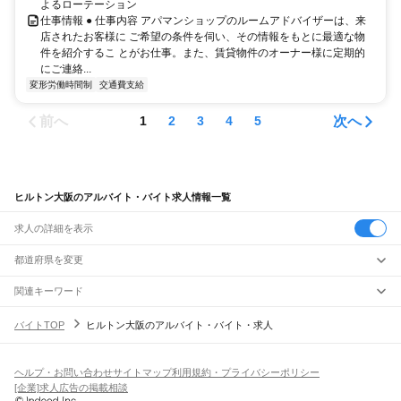
よるローテーション
仕事情報 ● 仕事内容 アパマンショップのルームアドバイザーは、来
店されたお客様に ご希望の条件を伺い、その情報をもとに最適な物
件を紹介するこ とがお仕事。また、賃貸物件のオーナー様に定期的
にご連絡...
変形労働時間制
交通費支給
前へ
次へ
1
2
3
4
5
ヒルトン大阪のアルバイト・バイト求人情報一覧
求人の詳細を表示
都道府県を変更
関連キーワード
完全在宅ワーク 全国
シール貼り 在宅
現在地周辺
ガチャガチャ
犬カフェ
バイトTOP
ヒルトン大阪のアルバイト・バイト・求人
ヘルプ・お問い合わせ
サイトマップ
利用規約・プライバシーポリシー
[企業]求人広告の掲載相談