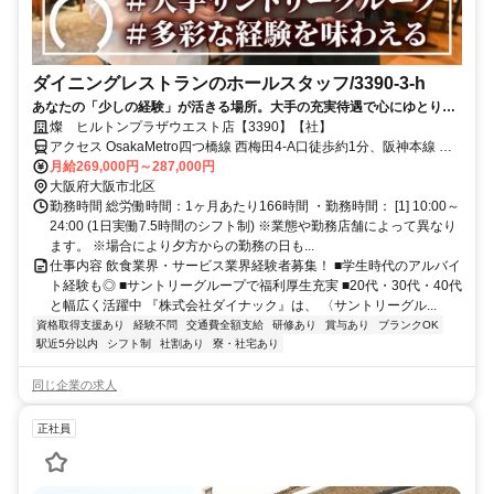
ダイニングレストランのホールスタッフ/3390-3-h
あなたの「少しの経験」が活きる場所。大手の充実待遇で心にゆとりも
◎ワンランク上の接客スキルを磨きませんか？
燦 ヒルトンプラザウエスト店【3390】【社】
アクセス OsakaMetro四つ橋線 西梅田4-A口徒歩約1分、阪神本線 大
阪梅田（阪神線）大阪駅方面出口徒歩約3分、ＪＲ東西線/ＪＲ片町線
月給269,000円～287,000円
〔学研都市線〕 北新地11-4口徒歩約3分
大阪府大阪市北区
勤務時間 総労働時間：1ヶ月あたり166時間 ・勤務時間： [1] 10:00～
24:00 (1日実働7.5時間のシフト制) ※業態や勤務店舗によって異なり
ます。 ※場合により夕方からの勤務の日も...
仕事内容 飲食業界・サービス業界経験者募集！ ■学生時代のアルバイ
ト経験も◎ ■サントリーグループで福利厚生充実 ■20代・30代・40代
と幅広く活躍中 『株式会社ダイナック』は、 〈サントリーグル...
資格取得支援あり
経験不問
交通費全額支給
研修あり
賞与あり
ブランクOK
駅近5分以内
シフト制
社割あり
寮・社宅あり
同じ企業の求人
正社員