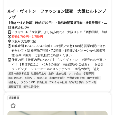
ルイ・ヴィトン ファッション販売 大阪ヒルトンプ
ラザ
【働きやすさ抜群】時給1700円～・勤務時間選択可能・社員登用有・完
全週休2日制
株式会社iDA
アクセス JR「大阪駅」より徒歩約2分、大阪メトロ「西梅田駅」直結
時給1,700円～1,750円
大阪府大阪市北区
勤務時間 10:30～20:30 実働7～8時間／休憩1.5時間 営業時間に合わ
せたシフト制 ※実働7時間・7.5時間・8時間の3パターンから選択可
能 長期 ※開始日はお気軽にご相談ください
仕事内容 【仕事内容について】 「ルイヴィトン」で販売のお仕事で
す！ 【具体的には】 ・1対1の接客（商品説明やご提案） ・お会計 ・
ラッピング ・ショーケースのメンテナンス ・商品の陳列、補充 ・...
業界未経験者歓迎
社員登用あり
主婦・主夫歓迎
シフト自由
学歴不問
即日勤務OK
転勤なし
経験不問
未経験者歓迎
交通費全額支給
経験者歓迎
研修あり
ブランクOK
長期歓迎
フルタイム歓迎
駅近5分以内
シフト制
履歴書不要
留学生活躍中
派遣社員