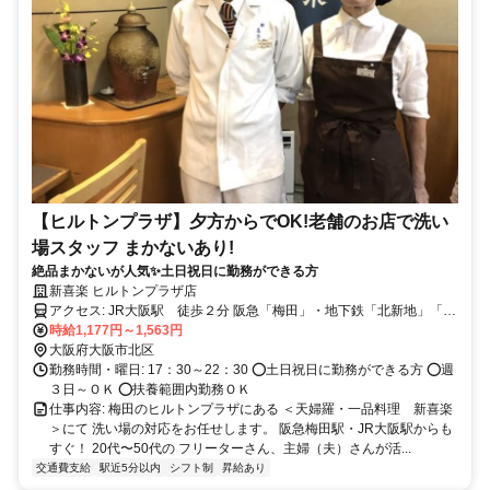
【ヒルトンプラザ】夕方からでOK!老舗のお店で洗い
場スタッフ まかないあり!
絶品まかないが人気✨土日祝日に勤務ができる方
新喜楽 ヒルトンプラザ店
アクセス: JR大阪駅 徒歩２分 阪急「梅田」・地下鉄「北新地」「西
梅田」からもすぐ ⭕地下街で繋がっているので雨にぬれずに便利！
時給1,177円～1,563円
⭕交通費規定支給あり
大阪府大阪市北区
勤務時間・曜日: 17：30～22：30 ⭕土日祝日に勤務ができる方 ⭕週
３日～ＯＫ ⭕扶養範囲内勤務ＯＫ
仕事内容: 梅田のヒルトンプラザにある ＜天婦羅・一品料理 新喜楽
＞にて 洗い場の対応をお任せします。 阪急梅⽥駅・JR⼤阪駅からも
すぐ！ 20代〜50代の フリーターさん、主婦（夫）さんが活...
交通費支給
駅近5分以内
シフト制
昇給あり