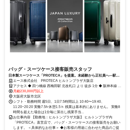
バッグ・スーツケース接客販売スタッフ
日本製スーツケース「PROTECA」を提案。未経験から正社員へ—駅直
結×残業ほぼゼロ＆年2回5連休で、上質接客とキャリアを磨く。
エース株式会社 PROTECA ヒルトンプラザ大阪店
アクセス ◆ 四つ橋線 西梅田駅 北改札口 より 徒歩 1分 ◆ 阪神本線 梅
田駅 西改札口 より 徒歩 1分 ◆ 大阪環状線 大阪駅 桜橋出口 より 徒歩
月給230,000円以上
2分 ◆ 東西線 北新地駅 西改札口 より 徒歩 2分 ◆ 御堂筋線 梅田駅 南
大阪府大阪市北区
改札口 より 徒歩 5分
シフト・勤務時間 週5日、1日7.5時間以上 10:40〜19:40、
11:20~20:20 実働7.5h 休憩1.5ｈ 残業は基本的にありません。 実働8
時間を超えた場合は1分毎に算出し残業手当...
お仕事内容 【勤務地：ヒルトンプラザ大阪】 ヒルトンプラザ内
「PROTECA」直営店で、バッグ・スーツケースの接客販売をお願い
します。 ＜具体的なお仕事＞ ◆お客様の用途に合わせた商品のご提