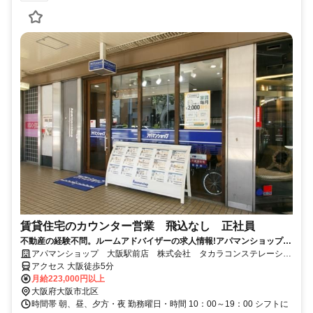
賃貸住宅のカウンター営業 飛込なし 正社員
不動産の経験不問。ルームアドバイザーの求人情報!アパマンショップ大
阪駅前店のお仕事です
アパマンショップ 大阪駅前店 株式会社 タカラコンステレーショ
ン
アクセス 大阪徒歩5分
月給223,000円以上
大阪府大阪市北区
時間帯 朝、昼、夕方・夜 勤務曜日・時間 10：00～19：00 シフトに