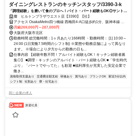
ダイニングレストランのキッチンスタッフ/3390-3-k
「調理経験」を磨いて食のプロへ！バイト・パート経験もOK◎サントリ
ーグループで店舗を支えるキッチンの核へ。
燦 ヒルトンプラザウエスト店【3390】【社】
アクセス OsakaMetro四つ橋線 西梅田4-A口徒歩約1分、阪神本線 大
阪梅田（阪神線）大阪駅方面出口徒歩約3分、ＪＲ東西線/ＪＲ片町線
月給269,000円～287,000円
〔学研都市線〕 北新地11-4口徒歩約3分
大阪府大阪市北区
勤務時間 総労働時間：1ヶ月あたり166時間 ・勤務時間： [1] 10:00～
24:00 (1日実働7.5時間のシフト制) ※業態や勤務店舗によって異なり
ます。 ※場合により夕方からの勤務の日も...
仕事内容 【経験年数不問！アルバイト経験もOK！キッチン経験者募
集◎】 ■調理・キッチンのアルバイト・パート経験もOK ■「学生時代
ぶり」「パートでやってた」も歓迎 ■福利厚生が充実した安定企業で
働き...
資格取得支援あり
交通費全額支給
研修あり
賞与あり
ブランクOK
駅近5分以内
シフト制
社割あり
寮・社宅あり
同じ企業の求人
派遣社員