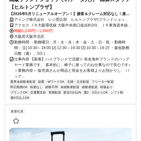
【ヒルトンプラザ】
【2026年5月リニューアルオープン！】接客＆クレーム対応なし！座り
業務メインのお仕事！☆土日いずれか含む週3日～OK！18時以降＆土日
アイング株式会社 レジ受託部 ヒルトンプラザ(ブランドショッ
祝は時給UP♪
プ) レジ
アクセス ＪＲ大阪環状線 大阪中央南口徒歩約3分、ＪＲ東海道本線
大阪中央南口徒歩約3分
時給1,230円～1,380円
大阪府大阪市北区
勤務時間 ・勤務曜日：月・火・水・木・金・土・日・祝 ・勤務時
間： [1] 10:30～18:00 [2] 12:30～19:30 [3] 10:30～19:15 ・最低勤務
日数（週）：3日 [...
仕事内容 【新着】ハイブランドで活躍☆ 有名海外ブランドのバッグ
ヤード業務です。 基本的に、椅子に座ってのお仕事なので安心です♪
＜業務内容＞ 販売員さんが商品と現金をお客様よりお預かりし、 バ
ック...
業界未経験者歓迎
副業・WワークOK
主婦・主夫歓迎
フリーター歓迎
即日勤務OK
転勤なし
経験不問
未経験者歓迎
経験者歓迎
研修あり
ブランクOK
交通費支給
長期歓迎
駅近5分以内
週2・3日からOK
シフト制
週4日以上OK
派遣社員