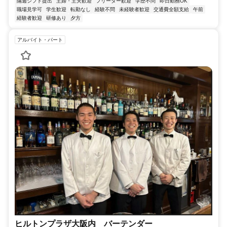
隔週シフト提出
主婦・主夫歓迎
フリーター歓迎
学歴不問
即日勤務OK
職場見学可
学生歓迎
転勤なし
経験不問
未経験者歓迎
交通費全額支給
午前
経験者歓迎
研修あり
夕方
アルバイト・パート
ヒルトンプラザ大阪内 バーテンダー