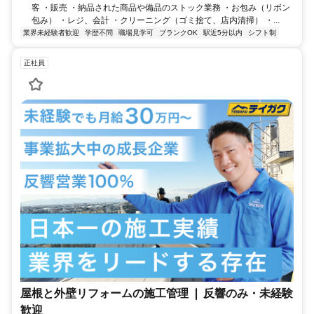
客 ・販売 ・納品された商品や備品のストック業務 ・お包み（リボン
包み） ・レジ、会計 ・クリーニング（ゴミ捨て、店内清掃） ・...
業界未経験者歓迎
学歴不問
職場見学可
ブランクOK
駅近5分以内
シフト制
正社員
屋根と外壁リフォームの施工管理 ❘ 反響のみ・未経験
歓迎