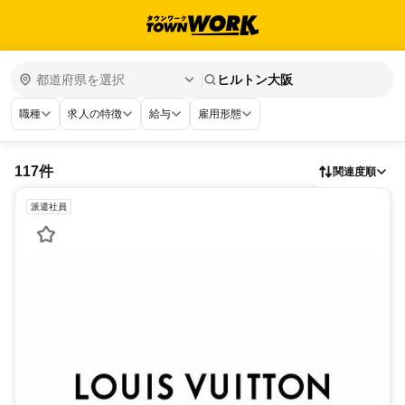
ヒルトン大阪
職種
求人の特徴
給与
雇用形態
117件
関連度順
派遣社員