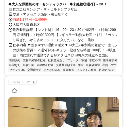
◆大人な雰囲気のオーセンティックバー◆未経験◎週2日～OK！
株式会社サンボア・ザ・ヒルトンプラザ店
交通・アクセス 大阪駅・梅田駅すぐ
時給1,177円～1,400円
大阪府大阪市北区
勤務時間詳細 【シフト制】 16：00～23：30 ①週2日～：時給1200
円 ②週5日～：時給1300円 【レギュラー勤務大歓迎です!】 「ガッツ
リ稼ぎたいから多めにシフトに入りたい」など、柔軟...
仕事内容 ▼働きやすい理由＆魅力▼ ☑大正7年創業の老舗で一生モノ
の技術を習得！ ☑週5日のレギュラー勤務なら時給1300円！ ☑駅直
結！雨に濡れず通勤できる好アクセス◎ ☑将来の独立を全面応...
制服あり
業界未経験者歓迎
社員登用あり
フリーター歓迎
学歴不問
職場見学可
転勤なし
経験不問
未経験者歓迎
交通費全額支給
午前
経験者歓迎
夜間
夕方
ブランクOK
交通費支給
まかないあり
長期歓迎
フルタイム歓迎
駅近5分以内
アルバイト・パート