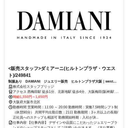
<販売スタッフ>ダミアーニ(ヒルトンプラザ・ウエス
ト)/249841
制服あり DAMIANI ジュエリー販売 ヒルトンプラザ大阪｜west
（前払い可・交通費全額支給）
株式会社スタッフブリッジ
アクセス 西梅田駅 徒歩1分、北新地駅 徒歩4分、大阪梅田(阪神)駅 徒
歩4分
時給1,550円～1,650円
大阪府大阪市北区
勤務時間 営業時間：11:00 ～ 20:00 勤務時間：実働7.5時間シフト制
（休憩90分） 月間平均出勤日数：21日 勤務期間：3ヶ月以上の長期/
正社員へのステップも相談可 勤務開始時期：入社が決...
仕事内容 【仕事内容】 デザインや品質にこだわったジュエリーブラ
ンドのショップスタッフとしてご活躍いただきます。 《主な業務》