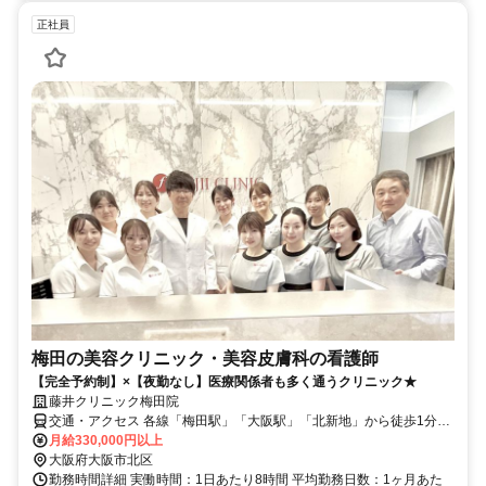
正社員
梅田の美容クリニック・美容皮膚科の看護師
【完全予約制】×【夜勤なし】医療関係者も多く通うクリニック★
藤井クリニック梅田院
交通・アクセス 各線「梅田駅」「大阪駅」「北新地」から徒歩1分～
5分♪
月給330,000円以上
大阪府大阪市北区
勤務時間詳細 実働時間：1日あたり8時間 平均勤務日数：1ヶ月あた