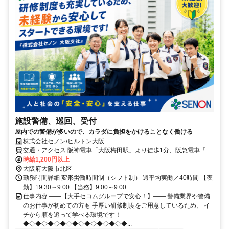
施設警備、巡回、受付
屋内での警備が多いので、カラダに負担をかけることなく働ける
株式会社セノン/ヒルトン大阪
交通・アクセス 阪神電車「大阪梅田駅」より徒歩1分、阪急電車「大
阪梅田駅」より徒歩7分 大阪メトロ四つ橋線「西梅田駅」より徒歩1
時給1,200円以上
分、御堂筋線「梅田駅」より徒歩5分
大阪府大阪市北区
勤務時間詳細 変形労働時間制（シフト制） 週平均実働／40時間 【夜
勤】19:30～9:00 【当務】9:00～9:00
仕事内容 ――【大手セコムグループで安心！】―― 警備業界や警備
のお仕事が初めての方も 手厚い研修制度をご用意しているため、 イ
チから順を追って学べる環境です！
◆◇◆◇◆◇◆◇◆◇◆◇◆◇◆◇◆...