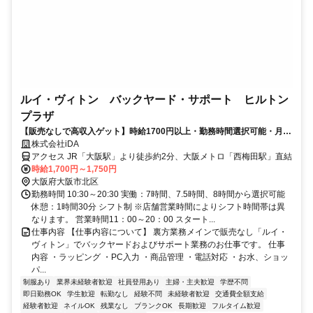
ルイ・ヴィトン バックヤード・サポート ヒルトン
プラザ
【販売なしで高収入ゲット】時給1700円以上・勤務時間選択可能・月10
日休み
株式会社iDA
アクセス JR「大阪駅」より徒歩約2分、大阪メトロ「西梅田駅」直結
時給1,700円～1,750円
大阪府大阪市北区
勤務時間 10:30～20:30 実働：7時間、7.5時間、8時間から選択可能
休憩：1時間30分 シフト制 ※店舗営業時間によりシフト時間帯は異
なります。 営業時間11：00～20：00 スタート...
仕事内容 【仕事内容について】 裏方業務メインで販売なし「ルイ・
ヴィトン」でバックヤードおよびサポート業務のお仕事です。 仕事
内容 ・ラッピング ・PC入力 ・商品管理 ・電話対応 ・お水、ショッ
パ...
制服あり
業界未経験者歓迎
社員登用あり
主婦・主夫歓迎
学歴不問
即日勤務OK
学生歓迎
転勤なし
経験不問
未経験者歓迎
交通費全額支給
経験者歓迎
ネイルOK
残業なし
ブランクOK
長期歓迎
フルタイム歓迎