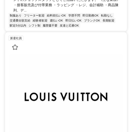
・接客販売及び付帯業務 ・ラッピング ・レジ、会計補助 ・商品陳
列、デ...
制服あり
フリーター歓迎
給料前払いOK
学歴不問
即日勤務OK
転勤なし
交通費全額支給
経験者歓迎
週払いOK
即日払いOK
ブランクOK
長期歓迎
駅近5分以内
シフト制
履歴書不要
友達と応募OK
派遣社員