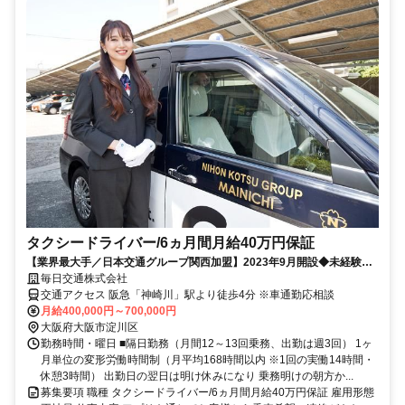
タクシードライバー/6ヵ月間月給40万円保証
【業界最大手／日本交通グループ関西加盟】2023年9月開設◆未経験者
大歓迎◆6ヵ月間月給40万円保証
毎日交通株式会社
交通アクセス 阪急「神崎川」駅より徒歩4分 ※車通勤応相談
月給400,000円～700,000円
大阪府大阪市淀川区
勤務時間・曜日 ■隔日勤務（月間12～13回乗務、出勤は週3回） 1ヶ
月単位の変形労働時間制（月平均168時間以内 ※1回の実働14時間・
休憩3時間） 出勤日の翌日は明け休みになり 乗務明けの朝方か...
募集要項 職種 タクシードライバー/6ヵ月間月給40万円保証 雇用形態