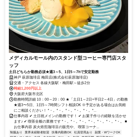
メディカルモール内のスタンド型コーヒー専門店スタ
ッフ
土日どちらか勤務必須★週3～5、1日5～7hで安定勤務
神戸 萩原珈琲店 梅田店(株式会社萩原珈琲店)
交通・アクセス 各線大阪駅・梅田駅～徒歩2分
時給1,200円以上
大阪府大阪市北区
勤務時間詳細 10：00～20：00 ★「土日1～2日+平日2～4日」の勤務
★週3〜5日、1日5～7時間シフト相談OK ※予定がある場合はお気軽
にご相談ください！ *・。*・。*・。*・。*・。*...
仕事内容 ✔ 土日祝メインの勤務です！ ✔ お菓子作りの経験を活かせ
ます♪ ✔ 喫茶全般の業務です *・。*・。*・。*・。*・。*・。*・。 ■
お仕事内容 炭火焙煎珈琲豆の販売や、 喫茶コーナ...
制服あり
業界未経験者歓迎
扶養内勤務OK
社員登用あり
副業・WワークOK