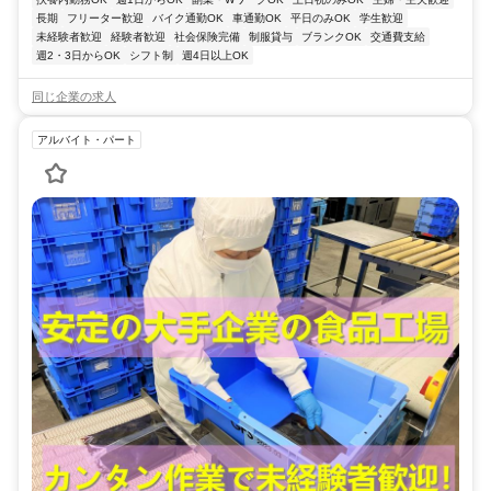
長期
フリーター歓迎
バイク通勤OK
車通勤OK
平日のみOK
学生歓迎
未経験者歓迎
経験者歓迎
社会保険完備
制服貸与
ブランクOK
交通費支給
週2・3日からOK
シフト制
週4日以上OK
同じ企業の求人
アルバイト・パート