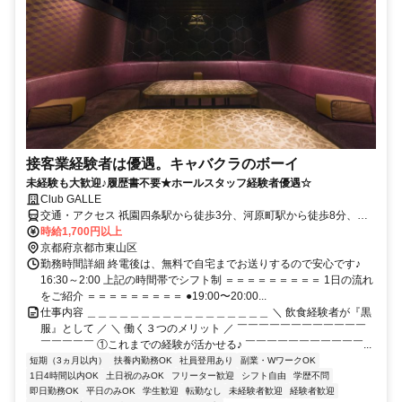
接客業経験者は優遇。キャバクラのボーイ
未経験も大歓迎♪履歴書不要★ホールスタッフ経験者優遇☆
Club GALLE
交通・アクセス 祇園四条駅から徒歩3分、河原町駅から徒歩8分、三
条駅から徒歩9分
時給1,700円以上
京都府京都市東山区
勤務時間詳細 終電後は、無料で自宅までお送りするので安心です♪
16:30～2:00 上記の時間帯でシフト制 ＝＝＝＝＝＝＝＝＝ 1日の流れ
をご紹介 ＝＝＝＝＝＝＝＝＝ ●19:00〜20:00...
仕事内容 ＿＿＿＿＿＿＿＿＿＿＿＿＿＿＿＿＿ ＼ 飲食経験者が『黒
服』として ／ ＼ 働く３つのメリット ／ ￣￣￣￣￣￣￣￣￣￣￣￣
￣￣￣￣￣ ①これまでの経験が活かせる♪ ￣￣￣￣￣￣￣￣￣￣￣...
短期（3ヵ月以内）
扶養内勤務OK
社員登用あり
副業・WワークOK
1日4時間以内OK
土日祝のみOK
フリーター歓迎
シフト自由
学歴不問
即日勤務OK
平日のみOK
学生歓迎
転勤なし
未経験者歓迎
経験者歓迎