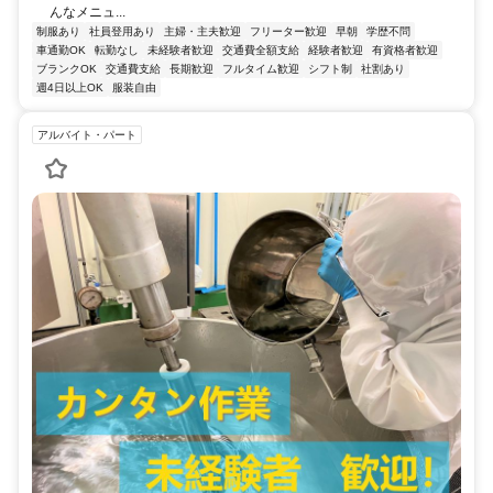
んなメニュ...
制服あり
社員登用あり
主婦・主夫歓迎
フリーター歓迎
早朝
学歴不問
車通勤OK
転勤なし
未経験者歓迎
交通費全額支給
経験者歓迎
有資格者歓迎
ブランクOK
交通費支給
長期歓迎
フルタイム歓迎
シフト制
社割あり
週4日以上OK
服装自由
アルバイト・パート