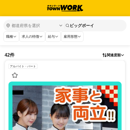
ビッグボーイ
職種
求人の特徴
給与
雇用形態
42件
関連度順
アルバイト・パート