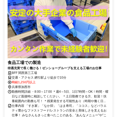
食品工場での製造
待遇充実で長く働ける！ゼンショーグループを支える工場のお仕事
BFF 関西第三工場
交通・アクセス 網引駅より徒歩で10分
時給1,250円以上
兵庫県加西市
勤務時間詳細 ・8:00～17:00 ＊週4～5日、1日7時間～OK！時間・曜
日など面接時に相談してください。 ＊土日勤務できる方、歓迎！扶
養範囲内の勤務も可！ ＊残業発生する可能性あり（時期や働く日...
仕事内容 「すき家」「なか卯」「はま寿司」「ココス」などバラエ
ティ豊かなファストフード/レストランの安全と美味しさを支えるお
仕事！ みなさんもきっと食べたことのある、”あんなメニュー”や”こ