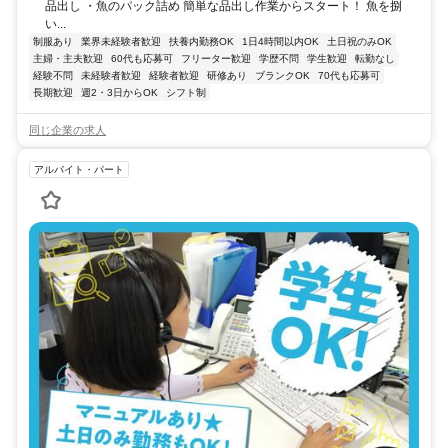
品出し ・魚のパック詰め 簡単な品出し作業からスタート！ 魚を捌
い...
制服あり
業界未経験者歓迎
扶養内勤務OK
1日4時間以内OK
土日祝のみOK
主婦・主夫歓迎
60代も応募可
フリーター歓迎
学歴不問
学生歓迎
転勤なし
経験不問
未経験者歓迎
経験者歓迎
研修あり
ブランクOK
70代も応募可
長期歓迎
週2・3日からOK
シフト制
同じ企業の求人
アルバイト・パート