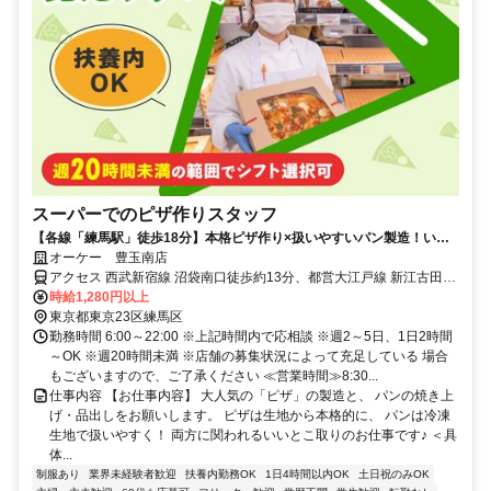
スーパーでのピザ作りスタッフ
【各線「練馬駅」徒歩18分】本格ピザ作り×扱いやすいパン製造！いい
とこ取りのポジション◎
オーケー 豊玉南店
アクセス 西武新宿線 沼袋南口徒歩約13分、都営大江戸線 新江古田A2
口徒歩約14分、西武池袋線 桜台（東京都）南口徒歩約17分 各線「練
時給1,280円以上
馬駅」より徒歩18分＊自転車通勤OK
東京都東京23区練馬区
勤務時間 6:00～22:00 ※上記時間内で応相談 ※週2～5日、1日2時間
～OK ※週20時間未満 ※店舗の募集状況によって充足している 場合
もございますので、ご了承ください ≪営業時間≫8:30...
仕事内容 【お仕事内容】 大人気の「ピザ」の製造と、 パンの焼き上
げ・品出しをお願いします。 ピザは生地から本格的に、 パンは冷凍
生地で扱いやすく！ 両方に関われるいいとこ取りのお仕事です♪ ＜具
体...
制服あり
業界未経験者歓迎
扶養内勤務OK
1日4時間以内OK
土日祝のみOK