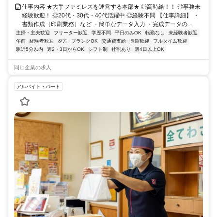
仕事内容 ★大手ファミレスを運営する本部★ ◎高時給！！ ◎事務未
経験歓迎！ ◎20代・30代・40代活躍中 ◎経験不問 【仕事詳細】 ・
書類作成（印刷業務）など ・簡単なデータ入力 ・完成データの...
主婦・主夫歓迎
フリーター歓迎
学歴不問
平日のみOK
転勤なし
未経験者歓迎
午前
経験者歓迎
夕方
ブランクOK
交通費支給
長期歓迎
フルタイム歓迎
駅近5分以内
週2・3日からOK
シフト制
社割あり
週4日以上OK
同じ企業の求人
アルバイト・パート