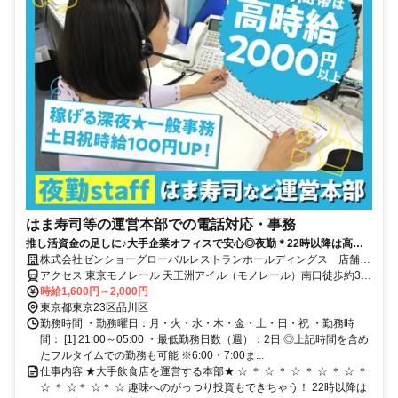
はま寿司等の運営本部での電話対応・事務
推し活資金の足しに♪大手企業オフィスで安心◎夜勤＊22時以降は高時
給2000円！はま寿司などの店舗からの問い合わせ対応
株式会社ゼンショーグローバルレストランホールディングス 店舗相
談窓口[HD0013]
アクセス 東京モノレール 天王洲アイル（モノレール）南口徒歩約3
分、りんかい線/ＪＲ埼京線 天王洲アイル（りんかい線）A口徒歩約3
時給1,600円～2,000円
分、京急本線 新馬場北口徒歩約15分 天王洲アイル駅より徒歩３分
東京都東京23区品川区
（浜松町駅より東京モノレールで１駅）/品川駅よりバス7分
勤務時間 ・勤務曜日：月・火・水・木・金・土・日・祝 ・勤務時
間： [1] 21:00～05:00 ・最低勤務日数（週）：2日 ◎上記時間を含め
たフルタイムでの勤務も可能 ※6:00・7:00ま...
仕事内容 ★大手飲食店を運営する本部★ ☆ ＊ ☆ ＊ ☆ ＊ ☆ ＊ ☆ ＊
☆ ＊ ☆＊ ☆＊ ☆ 趣味へのがっつり投資もできちゃう！ 22時以降は