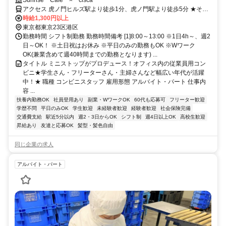
ん・フリーターさん・主婦さんなど幅広い年代が活躍中！★
Sunrise Cafe × cisca
アクセス 虎ノ門ヒルズ駅より徒歩1分、虎ノ門駅より徒歩5分 ★その
他のアクセス可能駅/神谷町、溜池山王駅、国会議事堂前駅
時給1,300円以上
東京都東京23区港区
勤務時間 シフト制勤務 勤務時間備考 [1]8:00～13:00 ※1日4h～、週2
日～OK！ ※土日祝はお休み ※平日のみの勤務もOK ※Wワーク
OK(兼業含めて週40時間までの勤務となります) ...
タイトル ミニストップがプロデュース！オフィス内の従業員用コン
ビニ★学生さん・フリーターさん・主婦さんなど幅広い年代が活躍
中！★ 職種 コンビニスタッフ 雇用形態 アルバイト・パート 仕事内
容 ...
扶養内勤務OK
社員登用あり
副業・WワークOK
60代も応募可
フリーター歓迎
学歴不問
平日のみOK
学生歓迎
未経験者歓迎
経験者歓迎
社会保険完備
交通費支給
駅近5分以内
週2・3日からOK
シフト制
週4日以上OK
高校生歓迎
昇給あり
友達と応募OK
髪型・髪色自由
同じ企業の求人
アルバイト・パート