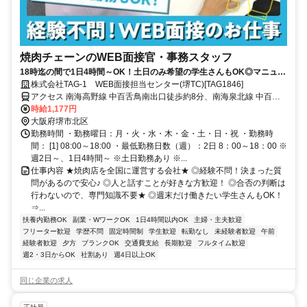
焼肉チェーンのWEB面接官・事務スタッフ
18時迄の間で1日4時間～OK！土日のみ希望の学生さんもOK◎マニュア
ル有で安心★グループで使えるお得な割引制度あり！
株式会社TAG-1 WEB面接担当センター(堺TC)[TAG1846]
アクセス 南海高野線 中百舌鳥南出口徒歩約8分、南海泉北線 中百舌
鳥南出口徒歩約8分、OsakaMetro御堂筋線 なかもず6番口徒歩約8分
時給1,177円
大阪府堺市北区
勤務時間 ・勤務曜日：月・火・水・木・金・土・日・祝 ・勤務時
間： [1] 08:00～18:00 ・最低勤務日数（週）：2日 8：00～18：00 ※
週2日～、1日4時間～ ※土日勤務あり ※...
仕事内容 ★焼肉店を全国に運営する会社★ ◎経験不問！決まった質
問があるので安心♪ ◎人と話すことが好きな方歓迎！ ◎合否の判断は
行わないので、専門知識不要★ ◎週末だけ働きたい学生さんもOK！
⇒...
扶養内勤務OK
副業・WワークOK
1日4時間以内OK
主婦・主夫歓迎
フリーター歓迎
学歴不問
固定時間制
学生歓迎
転勤なし
未経験者歓迎
午前
経験者歓迎
夕方
ブランクOK
交通費支給
長期歓迎
フルタイム歓迎
週2・3日からOK
社割あり
週4日以上OK
同じ企業の求人