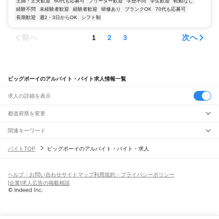
主婦・主夫歓迎
60代も応募可
フリーター歓迎
学歴不問
学生歓迎
転勤なし
経験不問
未経験者歓迎
経験者歓迎
研修あり
ブランクOK
70代も応募可
長期歓迎
週2・3日からOK
シフト制
前へ
次へ
1
2
3
ビッグボーイのアルバイト・バイト求人情報一覧
求人の詳細を表示
都道府県を変更
関連キーワード
完全在宅ワーク 全国
シール貼り 在宅
現在地周辺
ガチャガチャ
犬カフェ
バイトTOP
ビッグボーイのアルバイト・バイト・求人
ヘルプ・お問い合わせ
サイトマップ
利用規約・プライバシーポリシー
[企業]求人広告の掲載相談