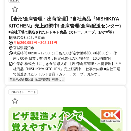
正社員
【岩沼/倉庫管理・出荷管理】*自社商品『NISHIKIYA
KITCHEN』売上好調中! 倉庫管理(倉庫/配送センター)
■自社工場で製造されたレトルト食品（カレー、スープ、おかず等）や
原材料・資材の、倉庫内における受発注管理、在庫管理、および全国の
株式会社にしき食品
店舗・量販店・EC・卸先への出荷管理業務全般を担当します。【具体的
月給260,051円～302,111円
には
宮城県岩沼市
就業時間 08:30～17:00（1日あたり所定労働時間07時間30分） 休
憩：60分 残業：有 備考：固定残業代の相当時間：16.0時間/月
企業名 株式会社にしき食品 求人名 【岩沼/倉庫管理・出荷管理】＊自
社商品『NISHIKIYA KITCHEN』売上好調中！ 仕事の内容 ■自社工場
で製造されたレトルト食品（カレー、スープ、おかず...
業界未経験者歓迎
固定時間制
転勤なし
アルバイト・パート