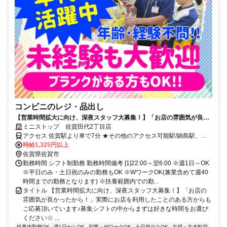
コンビニのレジ・品出し
【営業時間拡大に向け、深夜スタッフ大募集！】「お店の雰囲気が良か
ったから！」実際にお店を利用したことのある方からもご応募頂いてい
ミニストップ 佐賀田代2丁目店
ます♪募集シフトの中からまずは好きな時間をお選びください☆
アクセス 佐賀駅より車で7分 ★その他のアクセス可能駅/鍋島駅、伊
賀屋駅、バルーンさが駅、久保田駅 ★東田代バス停そば(モラージュ
時給1,325円以上
佐賀近く)
佐賀県佐賀市
勤務時間 シフト制勤務 勤務時間備考 [1]22:00～翌6:00 ※週1日～OK
※平日のみ・土日祝のみの勤務もOK ※WワークOK(兼業含めて週40
時間までの勤務となります) ※扶養範囲内での勤...
タイトル 【営業時間拡大に向け、深夜スタッフ大募集！】「お店の
雰囲気が良かったから！」実際にお店を利用したことのある方からも
ご応募頂いています♪募集シフトの中からまずは好きな時間をお選び
ください☆ ...
扶養内勤務OK
週1日からOK
副業・WワークOK
土日祝のみOK
主婦・主夫歓迎