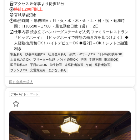
応します【土日祝勤務歓迎！】
アクセス 岩沼駅より徒歩15分
時給1,200円以上
宮城県岩沼市
勤務時間 ・勤務曜日：月・火・水・木・金・土・日・祝 ・勤務時
間： [1] 06:00～17:00 ・最低勤務日数（週）：2日
仕事内容 焼き立てハンバーグステーキが人気 ファミリーレストラン
「ビッグボーイ」 【ビッグボーイで理想の働き方を見つけよう】 ◆
未経験/無資格OK！バイトデビューOK ◆週2日～OK！シフトは融通
利き...
制服あり
扶養内勤務OK
社員登用あり
副業・WワークOK
1日4時間以内OK
土日祝のみOK
フリーター歓迎
バイク通勤OK
早朝
学歴不問
車通勤OK
即日勤務OK
平日のみOK
学生歓迎
未経験者歓迎
午前
経験者歓迎
ブランクOK
交通費支給
まかないあり
同じ企業の求人
アルバイト・パート