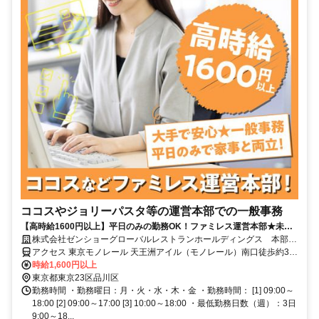
ココスやジョリーパスタ等の運営本部での一般事務
【高時給1600円以上】平日のみの勤務OK！ファミレス運営本部★未経
験OK★簡単なデータ入力等！
株式会社ゼンショーグローバルレストランホールディングス 本部事
務[HD0010]
アクセス 東京モノレール 天王洲アイル（モノレール）南口徒歩約3
分、りんかい線/ＪＲ埼京線 天王洲アイル（りんかい線）A口徒歩約3
時給1,600円以上
分、京急本線 新馬場北口徒歩約15分 天王洲アイル駅より徒歩3分
東京都東京23区品川区
（浜松町駅より東京モノレールで1駅）/品川駅よりバスで7分
勤務時間 ・勤務曜日：月・火・水・木・金 ・勤務時間： [1] 09:00～
18:00 [2] 09:00～17:00 [3] 10:00～18:00 ・最低勤務日数（週）：3日
9:00～18...