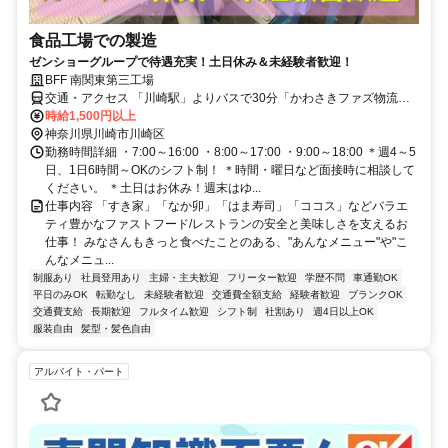
食品工場での製造
ゼンショーグループで待遇充実！土日休み＆未経験者歓迎！
BFF 南関東第三工場
交通・アクセス 「川崎駅」よりバスで30分「かわさきファズ物流セ
ンター前」下車 /「横浜駅」からの直通高速バスあり（30分）
時給1,500円以上
神奈川県川崎市川崎区
勤務時間詳細 ・7:00～16:00 ・8:00～17:00 ・9:00～18:00 ＊週4～5
日、1日6時間～OKのシフト制！ ＊時間・曜日など面接時に相談して
ください。 ＊土日はお休み！週末はゆ...
仕事内容 「すき家」「なか卯」「はま寿司」「ココス」などバラエ
ティ豊かなファストフード/レストランの安全と美味しさを支えるお
仕事！ みなさんもきっと食べたことのある、"あんなメニュー"や"こ
んなメニュ...
制服あり
社員登用あり
主婦・主夫歓迎
フリーター歓迎
学歴不問
車通勤OK
平日のみOK
転勤なし
未経験者歓迎
交通費全額支給
経験者歓迎
ブランクOK
交通費支給
長期歓迎
フルタイム歓迎
シフト制
社割あり
週4日以上OK
服装自由
髪型・髪色自由
アルバイト・パート