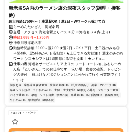
海老名SA内のラーメン店の深夜スタッフ(調理・接客
他)
最大時給1750円～！車通勤OK！週2日～Wワークも稼げて◎
らーめんたいざん 海老名店
交通・アクセス 海老名駅よりバス10分 ※海老名ＳＡ内(上り)
時給1,688円～1,750円
神奈川県海老名市
勤務時間詳細 22:00～翌7:00 ★週2日～OK！平日・土日祝のみも◎
⇒翌4時、翌5時あがりも応相談♪ ★土日できる方歓迎！ 週末のみのW
ワークも◎ ★シフトは2週間毎に希望を提出！ ★レギュ...
仕事内容 海老名サービスエリア上りの フードコート内にあるらーめ
ん店 「たいざん」でのお仕事です！ 洗い場、食券の確認、トッピン
グの盛付、 麺上げなどポジションごとに分かれて行う 分業制です！
中には...
制服あり
業界未経験者歓迎
扶養内勤務OK
社員登用あり
副業・WワークOK
隔週シフト提出
土日祝のみOK
主婦・主夫歓迎
60代も応募可
フリーター歓迎
バイク通勤OK
早朝
シフト自由
学歴不問
車通勤OK
即日勤務OK
職場見学可
平日のみOK
学生歓迎
経験不問
アルバイト・パート