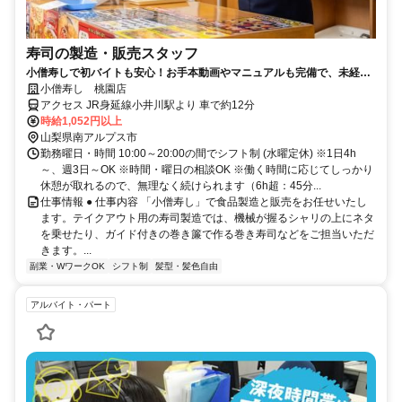
寿司の製造・販売スタッフ
小僧寿しで初バイトも安心！お手本動画やマニュアルも完備で、未経験
の方でもすぐに慣れます◎
小僧寿し 桃園店
アクセス JR身延線小井川駅より 車で約12分
時給1,052円以上
山梨県南アルプス市
勤務曜日・時間 10:00～20:00の間でシフト制 (水曜定休) ※1日4h
～、週3日～OK ※時間・曜日の相談OK ※働く時間に応じてしっかり
休憩が取れるので、無理なく続けられます（6h超：45分...
仕事情報 ● 仕事内容 「小僧寿し」で食品製造と販売をお任せいたし
ます。テイクアウト用の寿司製造では、機械が握るシャリの上にネタ
を乗せたり、ガイド付きの巻き簾で作る巻き寿司などをご担当いただ
きます。...
副業・WワークOK
シフト制
髪型・髪色自由
アルバイト・パート