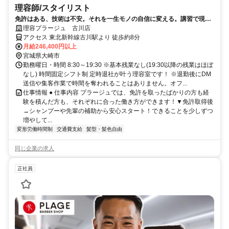
理容師/スタイリスト
免許はある、技術は不安。それを一生モノの自信に変える。講習で現場
に活きる「今の技術」を。
理容プラージュ 古川店
アクセス 東北新幹線古川駅より 徒歩約8分
月給246,400円以上
宮城県大崎市
勤務曜日・時間 8:30～19:30 ※基本残業なし(19:30以降の残業はほぼ
なし) 時間固定シフト制 定時退社が叶う理容室です！ ※退勤後にDM
送信や集客作業で時間を奪われることはありません。オフ...
仕事情報 ● 仕事内容 プラージュでは、免許を取ったばかりの方も経
験を積んだ方も、それぞれに合った働き方ができます！▼免許取得後
→シャンプーや先輩の補助から安心スタート！できることを少しずつ
増やして...
変形労働時間制
交通費支給
髪型・髪色自由
同じ企業の求人
正社員