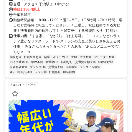
交通・アクセス 干潟駅より車で5分
時給1,350円以上
千葉県旭市
勤務時間詳細 ・8:00～17:00 ＊週3～5日、1日5時間～OK！時間・曜
日など面接時に相談してください。 ＊土曜日、祝日勤務できる方歓
迎！扶養範囲内の勤務も可！ ＊残業発生する可能性あり（時期や...
仕事内容 「すき家」「なか卯」「はま寿司」「ココス」などバラエ
ティ豊かなファストフード/レストランの安全と美味しさを支えるお
仕事！ みなさんもきっと食べたことのある、"あんなメニュー"や"こ
んなメニュ...
制服あり
社員登用あり
副業・WワークOK
主婦・主夫歓迎
フリーター歓迎
バイク通勤OK
学歴不問
車通勤OK
転勤なし
交通費全額支給
経験者歓迎
有資格者歓迎
ブランクOK
交通費支給
長期歓迎
フルタイム歓迎
週2・3日からOK
シフト制
社割あり
服装自由
アルバイト・パート