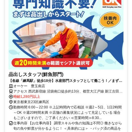
品出しスタッフ(鮮魚部門)
【各線「練馬駅」徒歩18分】水産部門スタッフとして働こう！／まずは
簡単作業から！雰囲気の良さ◎
オーケー 豊玉南店
アクセス 西武新宿線 沼袋南口徒歩約13分、都営大江戸線 新江古田A2
口徒歩約14分、西武池袋線 桜台（東京都）南口徒歩約17分 各線「練
時給1,280円以上
馬駅」より徒歩18分＊自転車通勤OK
東京都東京23区練馬区
勤務時間 6:00～22:00 ※上記時間内で応相談 ※週2～5日、1日2時間
～OK ※週20時間未満 ※店舗の募集状況によって充足している 場合
もございますので、ご了承ください ≪営業時間≫8:30...
仕事内容 【お仕事内容】 調理スキルや魚の知識は不問◎ 働きながら
旬の魚や鮮度が分かるように！ ＜具体的には＞ ・パック済の商品を