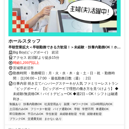
ホールスタッフ
早朝営業拡大＜早朝勤務できる方歓迎！＞未経験・扶養内勤務OK！ホー
ルスタッフ募集◎家庭の事情でのお休み考慮◎シフト申告は柔軟に対応
Big Boy(ビッグボーイ) 岩沼
します！【土日祝勤務歓迎！】
アクセス 岩沼駅より徒歩15分
時給1,200円以上
宮城県岩沼市
勤務時間 ・勤務曜日：月・火・水・木・金・土・日・祝 ・勤務時
間： [1] 06:00～17:00 ・最低勤務日数（週）：2日
仕事内容 焼き立てハンバーグステーキが人気 ファミリーレストラン
「ビッグボーイ」 【ビッグボーイで理想の働き方を見つけよう】 ◆
未経験/無資格OK！バイトデビューOK ◆週2日～OK！シフトは融通
利き...
制服あり
扶養内勤務OK
社員登用あり
副業・WワークOK
1日4時間以内OK
土日祝のみOK
フリーター歓迎
バイク通勤OK
早朝
学歴不問
車通勤OK
即日勤務OK
平日のみOK
学生歓迎
未経験者歓迎
午前
経験者歓迎
ブランクOK
交通費支給
まかないあり