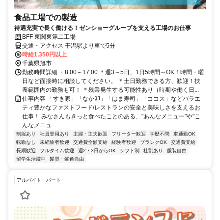
食品工場での製造
待遇充実で長く働ける！ゼンショーグループを支える工場のお仕事
BFF 東関東第二工場
交通・アクセス 干潟駅より車で5分
時給1,350円以上
千葉県旭市
勤務時間詳細 ・8:00～17:00 ＊週3～5日、1日5時間～OK！時間・曜
日など面接時に相談してください。 ＊土日勤務できる方、歓迎！扶
養範囲内の勤務も可！ ＊残業発生する可能性あり（時期や働く日...
仕事内容 「すき家」「なか卯」「はま寿司」「ココス」などバラエ
ティ豊かなファストフード/レストランの安全と美味しさを支えるお
仕事！ みなさんもきっと食べたことのある、"あんなメニュー"や"こ
んなメニュ...
制服あり
社員登用あり
主婦・主夫歓迎
フリーター歓迎
学歴不問
車通勤OK
転勤なし
未経験者歓迎
交通費全額支給
経験者歓迎
ブランクOK
交通費支給
長期歓迎
フルタイム歓迎
週2・3日からOK
シフト制
社割あり
服装自由
留学生活躍中
髪型・髪色自由
アルバイト・パート