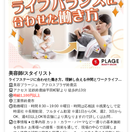
美容師/スタイリスト
ライフステージに合わせた働き方。理解し合える仲間とワークライフバ
ランスの実現を★
美容プラージュ アクロスプラザ鈴鹿店
アクセス 近鉄鈴鹿線平田町駅より 徒歩約13分
時給1,100円以上
三重県鈴鹿市
勤務曜日・時間 8:30～19:00 ※曜日・時間は応相談 ※残業なしで定
時退社 ※長期歓迎、フルタイム歓迎 ※週1日からOK、週2、3日から
OK、週4日以上OK等店舗により異なりますので詳しくはお問...
仕事情報 ● 仕事内容 カット・カラー・パーマなど一通りの基本施術
を担当♬ お客様への接客・技術を通して、現場の中心で活躍しま