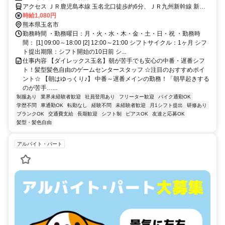
アクセス ＪＲ鹿児島本線 玉名北口徒歩約6分、ＪＲ九州新幹線 新玉
名南口徒歩約38分、ＪＲ鹿児島本線 肥後伊倉徒歩約52分
時給1,080円
熊本県玉名市
勤務時間 ・勤務曜日：月・火・水・木・金・土・日・祝 ・勤務時
間： [1] 09:00～18:00 [2] 12:00～21:00 シフトサイクル：1ヶ月 シフ
ト提出期限：シフト開始の10日前 シ...
仕事内容 【ダイレックス玉名】朝が苦手でも安心の中番・遅番シフ
ト！髪型髪色自由のゲームセンタースタッフ ☆注目のおすすめポイ
ント☆ 【朝はゆっくり♪】 中番～遅番メインの勤務！「朝早起きする
のが苦手…...
制服あり
業界未経験者歓迎
社員登用あり
フリーター歓迎
バイク通勤OK
学歴不問
車通勤OK
転勤なし
経験不問
未経験者歓迎
月1シフト提出
研修あり
ブランクOK
交通費支給
長期歓迎
シフト制
ピアスOK
友達と応募OK
髪型・髪色自由
アルバイト・パート