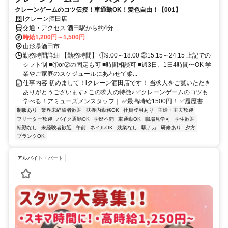
クレーンゲームのコツ伝授！車通勤OK！髪色自由！【001】
iクレーン酒田店
交通・アクセス 酒田駅から約4分
時給1,200円～1,500円
山形県酒田市
勤務時間詳細 【勤務時間】 ①9:00～18:00 ②15:15～24:15 上記での
シフト制 ■①or②の固定も可 ■時間相談可 ■週3日、1日4時間〜OK 学
業やご家庭のスケジュールにあわせて柔...
仕事内容 初めまして！iクレーン酒田店です！ 当求人をご覧いただき
ありがとうございます♪ この求人の特徴♪ ✅クレーンゲームのコツも
学べる！アミューズメンスタッフ｜ ✅最高時給1500円！ ✅履歴書...
制服あり
業界未経験者歓迎
扶養内勤務OK
社員登用あり
主婦・主夫歓迎
フリーター歓迎
バイク通勤OK
学歴不問
車通勤OK
職場見学可
学生歓迎
転勤なし
未経験者歓迎
午前
ネイルOK
残業なし
駅ナカ
研修あり
夕方
ブランクOK
アルバイト・パート