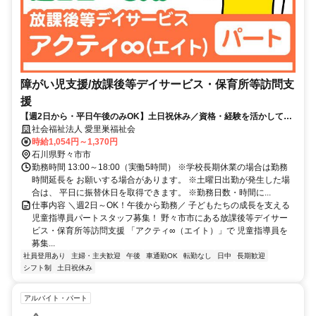
障がい児支援/放課後等デイサービス・保育所等訪問支
援
【週2日から・平日午後のみOK】土日祝休み／資格・経験を活かしてブ
ランクからの復帰も歓迎！
社会福祉法人 愛里巣福祉会
時給1,054円～1,370円
石川県野々市市
勤務時間 13:00～18:00（実働5時間） ※学校長期休業の場合は勤務
時間延長を お願いする場合があります。 ※土曜日出勤が発生した場
合は、 平日に振替休日を取得できます。 ※勤務日数・時間に...
仕事内容 ＼週2日～OK！午後から勤務／ 子どもたちの成長を支える
児童指導員パートスタッフ募集！ 野々市市にある放課後等デイサー
ビス・保育所等訪問支援 「アクティ∞（エイト）」で 児童指導員を
募集...
社員登用あり
主婦・主夫歓迎
午後
車通勤OK
転勤なし
日中
長期歓迎
シフト制
土日祝休み
アルバイト・パート