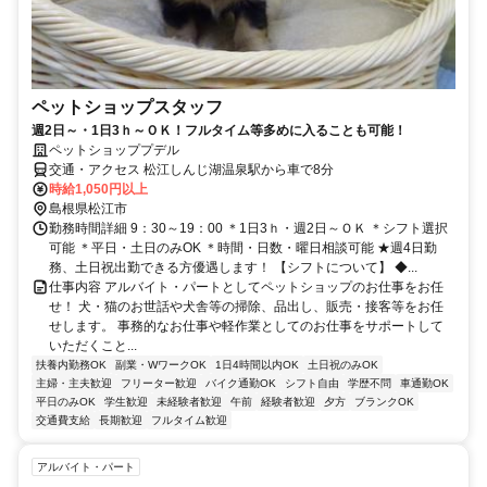
ペットショップスタッフ
週2日～・1日3ｈ～ＯＫ！フルタイム等多めに入ることも可能！
ペットショッププデル
交通・アクセス 松江しんじ湖温泉駅から車で8分
時給1,050円以上
島根県松江市
勤務時間詳細 9：30～19：00 ＊1日3ｈ・週2日～ＯＫ ＊シフト選択
可能 ＊平日・土日のみOK ＊時間・日数・曜日相談可能 ★週4日勤
務、土日祝出勤できる方優遇します！ 【シフトについて】 ◆...
仕事内容 アルバイト・パートとしてペットショップのお仕事をお任
せ！ 犬・猫のお世話や犬舎等の掃除、品出し、販売・接客等をお任
せします。 事務的なお仕事や軽作業としてのお仕事をサポートして
いただくこと...
扶養内勤務OK
副業・WワークOK
1日4時間以内OK
土日祝のみOK
主婦・主夫歓迎
フリーター歓迎
バイク通勤OK
シフト自由
学歴不問
車通勤OK
平日のみOK
学生歓迎
未経験者歓迎
午前
経験者歓迎
夕方
ブランクOK
交通費支給
長期歓迎
フルタイム歓迎
アルバイト・パート