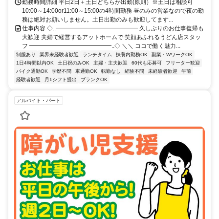
勤務時間詳細 平日2日＋土日どちらか出勤(原則）※土日は相談可
10:00～14:00or11:00～15:00の4時間勤務 昼のみの営業なので夜の勤
務は絶対お願いしません。土日出勤のみも歓迎してます...
仕事内容 ◇..━━━━━━━━━━━━━━ 久しぶりのお仕事復帰も
大歓迎 夫婦で経営するアットホームで 笑顔あふれるうどん店スタッ
フ ━━━━━━━━━━━━━━..◇ ＼＼ ココで働く魅力...
制服あり
業界未経験者歓迎
ランチタイム
扶養内勤務OK
副業・WワークOK
1日4時間以内OK
土日祝のみOK
主婦・主夫歓迎
60代も応募可
フリーター歓迎
バイク通勤OK
学歴不問
車通勤OK
転勤なし
経験不問
未経験者歓迎
午前
経験者歓迎
月1シフト提出
ブランクOK
アルバイト・パート