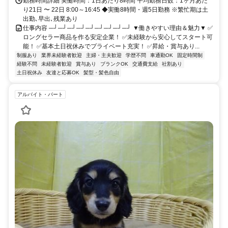
勤務時間詳細 実働時間：1日あたり8時間 平均勤務日数：1ヶ月あた
り21日 〜 22日 8:00～16:45 ◆実働8時間・週5日勤務 ※繁忙期は土
出勤､早出､残業あり
仕事内容 ─┘─┘─┘─┘─┘─┘─┘─┘─┘ ▼働きやすい理由＆魅力▼ ✅
ロングセラー商品を作る安定企業！ ✅未経験から安心してスタート可
能！ ✅基本土日祝休みでプライベート充実！ ✅昇給・賞与あり...
制服あり
業界未経験者歓迎
主婦・主夫歓迎
学歴不問
車通勤OK
固定時間制
経験不問
未経験者歓迎
賞与あり
ブランクOK
交通費支給
社割あり
土日祝休み
友達と応募OK
髪型・髪色自由
アルバイト・パート