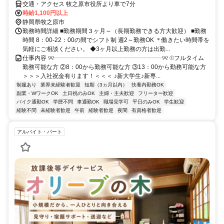
交通・アクセス 牧之原市役所より車で7分
時給1,100円以上
静岡県牧之原市
勤務時間詳細 ■勤務期間３ヶ月～（長期勤務できる方大歓迎） ■勤務
時間 8：00-22：00の間でシフト制 週2～勤務OK ＊働きたい時間帯を
気軽にご相談ください。 ◆3ヶ月以上勤務の方は出勤...
仕事内容 ୨୧┈┈┈┈┈┈┈┈┈┈┈┈┈┈┈┈┈┈୨୧ ①フルタイム
勤務可能な方 ②8：00から勤務可能な方 ③13：00から勤務可能な方
＞＞＞入社祝金有ります！＜＜＜ ♪新大学生♪新専...
制服あり
業界未経験者歓迎
短期（3ヵ月以内）
扶養内勤務OK
副業・WワークOK
土日祝のみOK
主婦・主夫歓迎
フリーター歓迎
バイク通勤OK
学歴不問
車通勤OK
職場見学可
平日のみOK
学生歓迎
経験不問
未経験者歓迎
午前
経験者歓迎
夜間
有資格者歓迎
アルバイト・パート