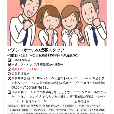
パチンコホールの接客スタッフ
✅週2日・1日3h～◎日祝時給1350円～✨未経験OK♪
B-MAX鹿島店
交通・アクセス 肥前鹿島駅から車5分
時給1,250円～1,688円
佐賀県鹿島市
勤務時間詳細 09：00～24：15 ✅週2日～OK ✅1日3h～OK 希望シフ
ト制なので、 上記以外の勤務時間も相談OK！(*´﹀`*)b ▼出勤時間例
09:00～17:00(実働7h) 13...
仕事内容 ホール内での接客をお任せします♪ 「パチンコホールに入っ
たことない」という方でも大丈夫✨ 難しい専門知識は必要ありません
(｀･ω･´)+ お仕事例✨ ￣V￣￣￣￣￣￣￣￣ ・店内の巡回 ・...
制服あり
業界未経験者歓迎
扶養内勤務OK
社員登用あり
副業・WワークOK
1日4時間以内OK
土日祝のみOK
主婦・主夫歓迎
フリーター歓迎
バイク通勤OK