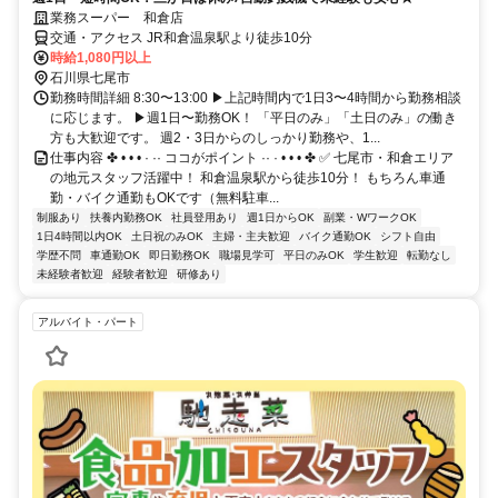
業務スーパー 和倉店
交通・アクセス JR和倉温泉駅より徒歩10分
時給1,080円以上
石川県七尾市
勤務時間詳細 8:30〜13:00 ▶︎上記時間内で1日3〜4時間から勤務相談
に応じます。 ▶︎週1日〜勤務OK！ 「平日のみ」「土日のみ」の働き
方も大歓迎です。 週2・3日からのしっかり勤務や、1...
仕事内容 ✤ • • • · ·· ココがポイント ·· · • • • ✤ ✅ 七尾市・和倉エリア
の地元スタッフ活躍中！ 和倉温泉駅から徒歩10分！ もちろん車通
勤・バイク通勤もOKです（無料駐車...
制服あり
扶養内勤務OK
社員登用あり
週1日からOK
副業・WワークOK
1日4時間以内OK
土日祝のみOK
主婦・主夫歓迎
バイク通勤OK
シフト自由
学歴不問
車通勤OK
即日勤務OK
職場見学可
平日のみOK
学生歓迎
転勤なし
未経験者歓迎
経験者歓迎
研修あり
アルバイト・パート