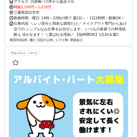
アクセス: 川原崎バス停から徒歩３分
時給1,100円～1,210円
三重県四日市市
勤務時間・曜日: 14時～22時の間で 週2日～・1日2時間～勤務OK！
仕事内容: ＼レジ受付と簡単な調理だけ／ テイクアウト専門からあげ
店での シンプルなお仕事をお任せします。 いつもの家庭での料理経
験も 活かせます！ ＼選ばれる理由／ 【短時間OK】1日2h＆週2...
駅近5分以内
週2・3日からOK
シフト制
昇給あり
アルバイト・パート