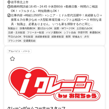
岩手県北上市
勤務時間詳細 16:45～24:45 ※休憩60分 ⭐勤務日数・時間のご相談
OK！ ⭐フルタイム・時短勤務もOK！
仕事内容 ⭐時給1,050円✨ ⭐シニア・ミドル世代活躍中！未経験も◎ ⭐
接客＆力仕事少なめ ⭐大型駐車場完備 ⭐シフトは相談ベース 特別な道
具・知識は、必要ありません。 いつも家を掃除するのと同じ...
制服あり
扶養内勤務OK
週1日からOK
副業・WワークOK
土日祝のみOK
主婦・主夫歓迎
フリーター歓迎
バイク通勤OK
シフト自由
学歴不問
車通勤OK
平日のみOK
学生歓迎
未経験者歓迎
経験者歓迎
夜間
研修あり
夕方
ブランクOK
交通費支給
アルバイト・パート
クレーンゲームコーナースタッフ