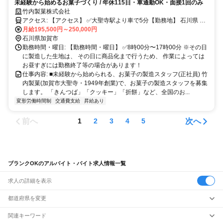
未経験から始めるお菓子づくり / 年休115日・車通勤OK・面接1回のみ
竹内製菓株式会社
アクセス: 【アクセス】 ✅大聖寺駅より車で5分【勤務地】 石川県 加
賀市 大聖寺三ツ町 ※配属先は可能な限り調整します ※職場内完全禁
月給195,500円～250,000円
煙 / 食堂無料WiFi完備 無料駐車場あり 通勤圏の例:加賀市・小松市・
石川県加賀市
勤務時間・曜日: 【勤務時間・曜日】 ✅8時00分〜17時00分 ※その日
能美市・白山市・ 福井県あわら市・坂井市(いずれもマイカー通勤)
に製造した生地は、 その日に商品化まで行うため、 作業によっては
お昼すぎには勤務終了等の場合があります！
仕事内容: ■未経験から始められる、お菓子の製造スタッフ(正社員) 竹
内製菓(加賀市大聖寺・1949年創業)で、お菓子の製造スタッフを募集
します。 「きんつば」「クッキー」「折餅」など、全国のお...
変形労働時間制
交通費支給
昇給あり
前へ
次へ
1
2
3
4
5
ブランクOKのアルバイト・バイト求人情報一覧
求人の詳細を表示
都道府県を変更
関連キーワード