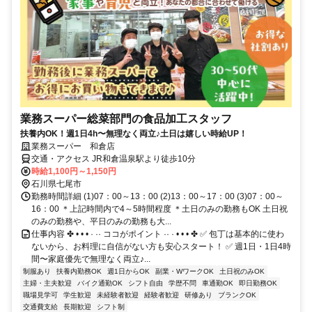
業務スーパー総菜部門の食品加工スタッフ
扶養内OK！週1日4h〜無理なく両立♪土日は嬉しい時給UP！
業務スーパー 和倉店
交通・アクセス JR和倉温泉駅より徒歩10分
時給1,100円～1,150円
石川県七尾市
勤務時間詳細 (1)07：00～13：00 (2)13：00～17：00 (3)07：00～
16：00 ＊上記時間内で4～5時間程度 ＊土日のみの勤務もOK 土日祝
のみの勤務や、平日のみの勤務も大...
仕事内容 ✤ • • • · ·· ココがポイント ·· · • • • ✤ ✅ 包丁は基本的に使わ
ないから、お料理に自信がない方も安心スタート！ ✅ 週1日・1日4時
間〜家庭優先で無理なく両立♪...
制服あり
扶養内勤務OK
週1日からOK
副業・WワークOK
土日祝のみOK
主婦・主夫歓迎
バイク通勤OK
シフト自由
学歴不問
車通勤OK
即日勤務OK
職場見学可
学生歓迎
未経験者歓迎
経験者歓迎
研修あり
ブランクOK
交通費支給
長期歓迎
シフト制