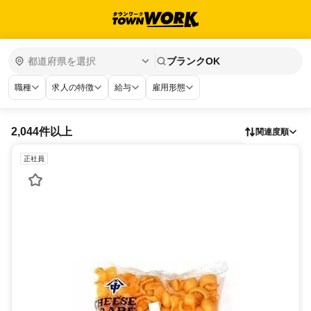
ブランクOK
職種
求人の特徴
給与
雇用形態
2,044件以上
関連度順
正社員