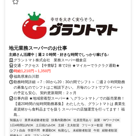
地元業務スーパーのお仕事
主婦さん活躍中｜週２０時間・好きな時間でしっかり稼げる♪
グラントマト株式会社 業務スーパー棚倉店
交通・アクセス 【中豊駅】車で2分 ★マイカーでラクラク通勤★
時給1,210円～1,350円
福島県東白川郡
勤務時間詳細 ＜7：00から20：30の間でシフト＞ 〇週２０時間勤務
の募集なのでシフトはご相談下さい。 月毎のシフトでプライベート
の予定も安心。 契約更新期間：２ヶ月
仕事内容 ★地域密着型スーパー★ ＼グラントマト／での販売業務！
【週20時間の短時間勤務募集】 わたしたち、グラントマトは 農業生
産資材から食料品までを扱う スーパーの店舗運営を行ってます！ 福
島...
制服あり
業界未経験者歓迎
扶養内勤務OK
社員登用あり
副業・WワークOK
1日4時間以内OK
土日祝のみOK
主婦・主夫歓迎
フリーター歓迎
早朝
シフト自由
学歴不問
車通勤OK
転勤なし
未経験者歓迎
午前
経験者歓迎
研修あり
夕方
ブランクOK