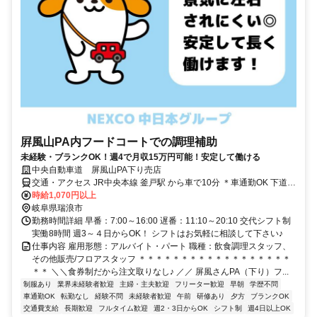
屛風山PA内フードコートでの調理補助
未経験・ブランクOK！週4で月収15万円可能！安定して働ける
中央自動車道 屏風山PA下り売店
交通・アクセス JR中央本線 釜戸駅 から車で10分 ＊車通勤OK 下道か
ら通勤できます
時給1,070円以上
岐阜県瑞浪市
勤務時間詳細 早番：7:00～16:00 遅番：11:10～20:10 交代シフト制
実働8時間 週3～４日からOK！ シフトはお気軽に相談して下さい♪
仕事内容 雇用形態：アルバイト・パート 職種：飲食調理スタッフ、
その他販売/フロアスタッフ ＊＊＊＊＊＊＊＊＊＊＊＊＊＊＊＊＊＊
＊＊ ＼＼食券制だから注文取りなし♪ ／／ 屏風さんPA（下り）フ...
制服あり
業界未経験者歓迎
主婦・主夫歓迎
フリーター歓迎
早朝
学歴不問
車通勤OK
転勤なし
経験不問
未経験者歓迎
午前
研修あり
夕方
ブランクOK
交通費支給
長期歓迎
フルタイム歓迎
週2・3日からOK
シフト制
週4日以上OK