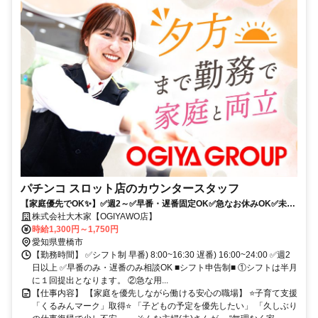
パチンコ スロット店のカウンタースタッフ
【家庭優先でOK✨】✅週2～✅早番・遅番固定OK✅急なお休みOK✅未経
験OK⭐くるみんマーク取得企業
株式会社大木家【OGIYAWO店】
時給1,300円～1,750円
愛知県豊橋市
【勤務時間】 ✅シフト制 早番) 8:00~16:30 遅番) 16:00~24:00 ✅週2
日以上 ✅早番のみ・遅番のみ相談OK ■シフト申告制■ ①シフトは半月
に１回提出となります。 ②急な用...
【仕事内容】 【家庭を優先しながら働ける安心の職場】 ⭐子育て支援
「くるみんマーク」取得⭐ 「子どもの予定を優先したい」 「久しぶり