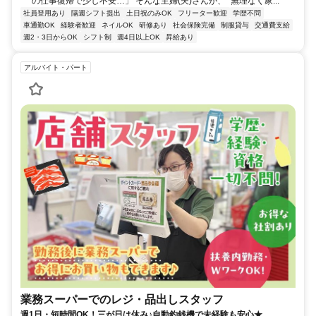
の仕事復帰で少し不安…」 そんな主婦(夫)さんが、 “無理なく家...
社員登用あり
隔週シフト提出
土日祝のみOK
フリーター歓迎
学歴不問
車通勤OK
経験者歓迎
ネイルOK
研修あり
社会保険完備
制服貸与
交通費支給
週2・3日からOK
シフト制
週4日以上OK
昇給あり
アルバイト・パート
業務スーパーでのレジ・品出しスタッフ
週1日・短時間OK！三が日は休み♪自動釣銭機で未経験も安心★