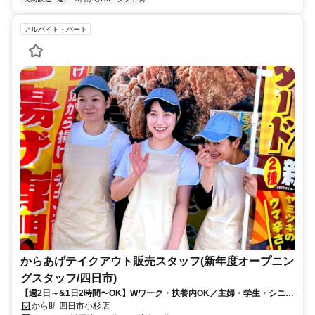
アルバイト・パート
からあげテイクアウト販売スタッフ(新年度オープニン
グスタッフ/四日市)
【️週2日～&1日2時間〜OK】️Wワーク・扶養内OK／主婦・学生・シニ
ア・中高年活躍／短時間OK
から助 四日市小杉店