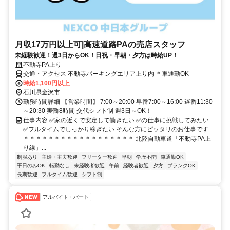
月収17万円以上可|高速道路PAの売店スタッフ
未経験歓迎！週3日からOK！日祝・早朝・夕方は時給UP！
不動寺PA上り
交通・アクセス 不動寺パーキングエリア上り内 ＊車通勤OK
時給1,100円以上
石川県金沢市
勤務時間詳細 【営業時間】 7:00～20:00 早番7:00～16:00 遅番11:30
～20:30 実働8時間 交代シフト制 週3日～OK！
仕事内容 ✅家の近くで安定して働きたい ✅の仕事に挑戦してみたい
✅フルタイムでしっかり稼ぎたい そんな方にピッタリのお仕事です
＊＊＊＊＊＊＊＊＊＊＊＊＊＊＊＊＊＊ 北陸自動車道「不動寺PA上
り線」...
制服あり
主婦・主夫歓迎
フリーター歓迎
早朝
学歴不問
車通勤OK
平日のみOK
転勤なし
未経験者歓迎
午前
経験者歓迎
夕方
ブランクOK
長期歓迎
フルタイム歓迎
シフト制
アルバイト・パート