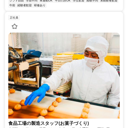
シフト自由
学歴不問
車通勤OK
平日のみOK
学生歓迎
経験不問
未経験者歓迎
午前
経験者歓迎
研修あり
正社員
食品工場の製造スタッフ(お菓子づくり)