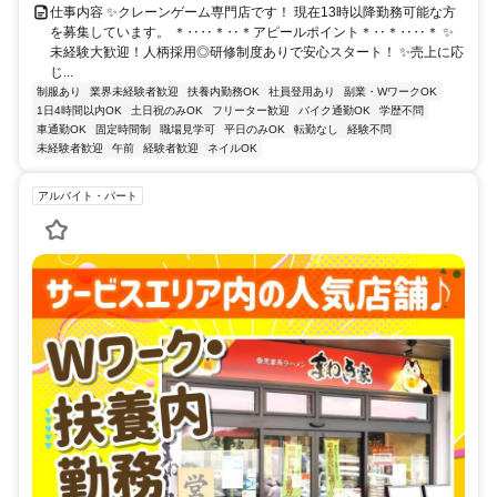
仕事内容 ✨クレーンゲーム専門店です！ 現在13時以降勤務可能な方
を募集しています。 ＊‥‥＊‥＊アピールポイント＊‥＊‥‥＊ ✨
未経験大歓迎！人柄採用◎研修制度ありで安心スタート！ ✨売上に応
じ...
制服あり
業界未経験者歓迎
扶養内勤務OK
社員登用あり
副業・WワークOK
1日4時間以内OK
土日祝のみOK
フリーター歓迎
バイク通勤OK
学歴不問
車通勤OK
固定時間制
職場見学可
平日のみOK
転勤なし
経験不問
未経験者歓迎
午前
経験者歓迎
ネイルOK
アルバイト・パート