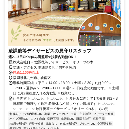
放課後等デイサービスの見守りスタッフ
週2～3日OK✨休み調整可✨扶養内勤務OK！
株式会社日々/放課後等デイサービス オリーブの木
交通・アクセス 車通勤ＯＫ／無料Ｐ完備
時給1,100円以上
福岡県北九州市小倉南区
勤務時間詳細 ＜平日＞14:00～18:00 ＜土曜＞8:30または9:00～
17:00 ＜夏休み＞12:00～17:00 ※週2～3日程度の勤務です。 ※土曜
日に月2回程度入れる方歓迎 ※残業なし...
仕事内容 ✨…✨…✨…✨…✨…✨…✨ 夏休みに向けて1名募集 週2～3
日程度で無理なく勤務 希望休も相談しやすい職場です ✨…✨…✨…
✨…✨…✨…✨ 放課後等デイサービス「オリーブの木」での見...
制服あり
扶養内勤務OK
副業・WワークOK
主婦・主夫歓迎
フリーター歓迎
バイク通勤OK
シフト自由
学歴不問
車通勤OK
職場見学可
経験不問
未経験者歓迎
経験者歓迎
残業なし
有資格者歓迎
ブランクOK
交通費支給
長期歓迎
週2・3日からOK
シフト制