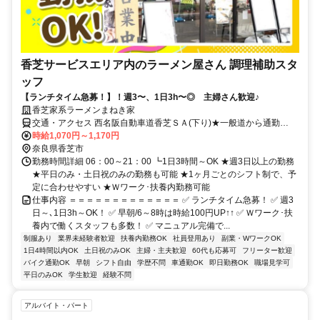
香芝サービスエリア内のラーメン屋さん 調理補助スタ
ッフ
【ランチタイム急募！】！週3〜、1日3h〜◎ 主婦さん歓迎♪
香芝家系ラーメンまねき家
交通・アクセス 西名阪自動車道香芝ＳＡ(下り)★一般道から通勤
OK！従業員用入り口あり※駐車場無料★近鉄大阪線「関屋駅」「二
時給1,070円～1,170円
上駅」～車で約5分
奈良県香芝市
勤務時間詳細 06：00～21：00 ┗1日3時間～OK ★週3日以上の勤務
★平日のみ・土日祝のみの勤務も可能 ★1ヶ月ごとのシフト制で、予
定に合わせやすい ★Ｗワーク･扶養内勤務可能
仕事内容 ＝＝＝＝＝＝＝＝＝＝＝＝＝ ✅ ランチタイム急募！ ✅ 週3
日～､1日3h～OK！ ✅ 早朝/6～8時は時給100円UP↑↑ ✅ Ｗワーク･扶
養内で働くスタッフも多数！ ✅ マニュアル完備で...
制服あり
業界未経験者歓迎
扶養内勤務OK
社員登用あり
副業・WワークOK
1日4時間以内OK
土日祝のみOK
主婦・主夫歓迎
60代も応募可
フリーター歓迎
バイク通勤OK
早朝
シフト自由
学歴不問
車通勤OK
即日勤務OK
職場見学可
平日のみOK
学生歓迎
経験不問
アルバイト・パート