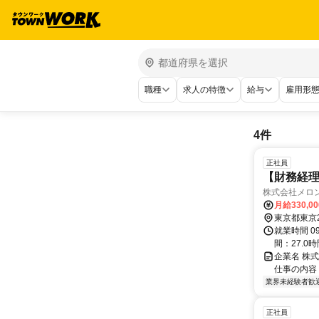
職種
求人の特徴
給与
雇用形
4件
正社員
【財務経理
株式会社メロ
月給330,0
東京都東京
就業時間 0
間：27.0時
企業名 株
仕事の内容
業界未経験者歓
正社員