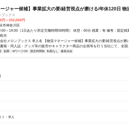
ージャー候補】事業拡大の要/経営視点が磨ける/年休120日 物
ンブックス
00円～350,000円
浜市神奈川区
0:00～19:00（1日あたり所定労働時間08時間） 休憩：60分 残業：有 備考：固定
間/月
式会社メロンブックス 求人名 【物流マネージャー候補】事業拡大の要/経営視点が磨け
 書籍・同人誌・グッズ等の販売やキャラクター商品の企画等を行う当社にて、全国..
迎
副業・WワークOK
固定時間制
転勤なし
服装自由
覧
辺
ガチャガチャ
犬カフェ
イト・求人