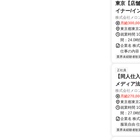
東京【店舗
イナー/イ
株式会社メロ
月給300,0
東京都東京
就業時間 1
間：24.0時
企業名 株
仕事の内容
業界未経験者歓
正社員
【同人仕入
メディア
株式会社メロ
月給270,0
東京都東京
就業時間 1
間：27.0時
企業名 株
服装自由 
業界未経験者歓