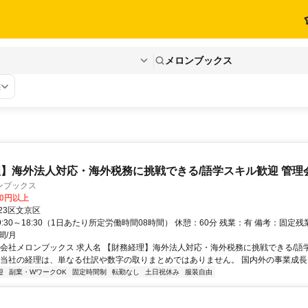
メロンブックス
態
】海外法人対応・海外税務に挑戦できる/語学スキル歓迎 管理
ンブックス
00円以上
23区文京区
9:30～18:30（1日あたり所定労働時間08時間） 休憩：60分 残業：有 備考：固定
間/月
式会社メロンブックス 求人名 【財務経理】海外法人対応・海外税務に挑戦できる/語
 当社の経理は、単なる仕訳や数字の取りまとめではありません。 国内外の事業成長を支
迎
副業・WワークOK
固定時間制
転勤なし
土日祝休み
服装自由