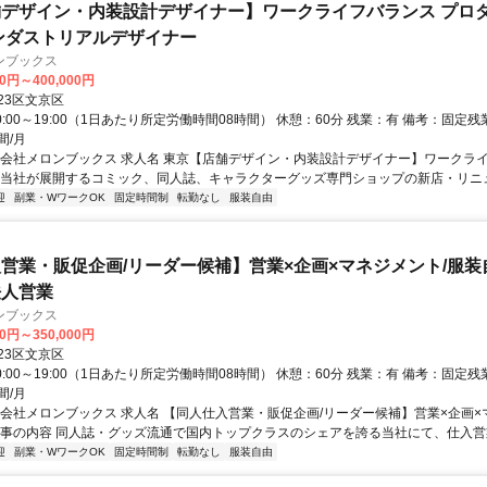
デザイン・内装設計デザイナー】ワークライフバランス プロ
ンダストリアルデザイナー
ンブックス
00円～400,000円
23区文京区
0:00～19:00（1日あたり所定労働時間08時間） 休憩：60分 残業：有 備考：固定
間/月
式会社メロンブックス 求人名 東京【店舗デザイン・内装設計デザイナー】ワークラ
 当社が展開するコミック、同人誌、キャラクターグッズ専門ショップの新店・リニュー
迎
副業・WワークOK
固定時間制
転勤なし
服装自由
営業・販促企画/リーダー候補】営業×企画×マネジメント/服装自
法人営業
ンブックス
00円～350,000円
23区文京区
0:00～19:00（1日あたり所定労働時間08時間） 休憩：60分 残業：有 備考：固定
間/月
式会社メロンブックス 求人名 【同人仕入営業・販促企画/リーダー候補】営業×企画×
仕事の内容 同人誌・グッズ流通で国内トップクラスのシェアを誇る当社にて、仕入営業.
迎
副業・WワークOK
固定時間制
転勤なし
服装自由