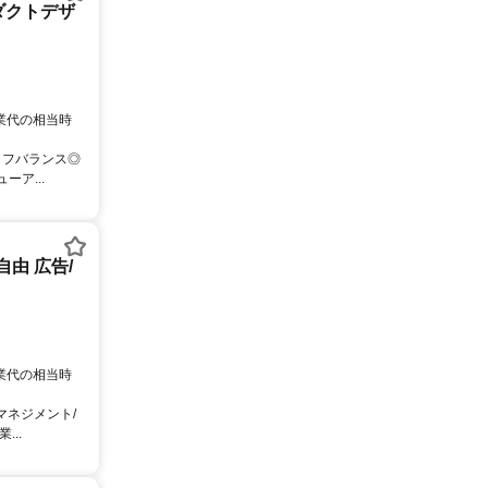
ダクトデザ
残業代の相当時
イフバランス◎
ア...
由 広告/
残業代の相当時
マネジメント/
..