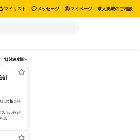
マイリスト
メッセージ
マイページ
求人掲載のご相談
関連度順
会計
残業代の相当時
学スキル歓迎
...