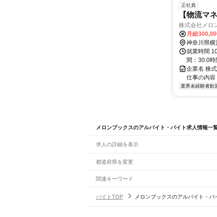
正社員
【物流マネ
株式会社メロ
月給300,0
神奈川県横
就業時間 1
間：30.0時
企業名 株
仕事の内容
業界未経験者歓
メロンブックスのアルバイト・バイト求人情報一
求人の詳細を表示
都道府県を変更
関連キーワード
完全在宅ワーク 全国
シール貼り 在宅
現在地周
バイトTOP
メロンブックスのアルバイト・バ