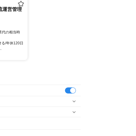
流運営管理
残業代の相当時
る/年休120日
.