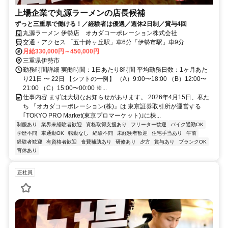
上場企業で丸源ラーメンの店長候補
ずっと三重県で働ける！／経験者は優遇／週休2日制／賞与4回
丸源ラーメン 伊勢店 オカダコーポレーション株式会社
交通・アクセス 「五十鈴ヶ丘駅」車6分「伊勢市駅」車9分
月給330,000円～450,000円
三重県伊勢市
勤務時間詳細 実働時間：1日あたり8時間 平均勤務日数：1ヶ月あた
り21日 〜 22日 【シフトの一例】 （A）9:00〜18:00 （B）12:00〜
21:00 （C）15:00〜00:00 ※...
仕事内容 まずは大切なお知らせがあります。 2026年4月15日、私た
ち 『オカダコーポレーション(株)』は 東京証券取引所が運営する
｢TOKYO PRO Market(東京プロマーケット)｣に株...
制服あり
業界未経験者歓迎
資格取得支援あり
フリーター歓迎
バイク通勤OK
学歴不問
車通勤OK
転勤なし
経験不問
未経験者歓迎
住宅手当あり
午前
経験者歓迎
有資格者歓迎
食費補助あり
研修あり
夕方
賞与あり
ブランクOK
育休あり
正社員