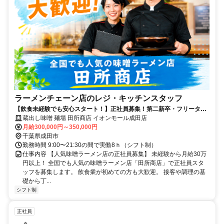
ラーメンチェーン店のレジ・キッチンスタッフ
【飲食未経験でも安心スタート！】正社員募集！第二新卒・フリータ
ー・異業種からの転職も大歓迎！
蔵出し味噌 麺場 田所商店 イオンモール成田店
月給300,000円～350,000円
千葉県成田市
勤務時間 9:00〜21:30の間で実働8ｈ（シフト制）
仕事内容 【人気味噌ラーメン店の正社員募集】 未経験から月給30万
円以上！ 全国でも人気の味噌ラーメン店「田所商店」で正社員スタ
ッフを募集します。 飲食業が初めての方も大歓迎。 接客や調理の基
礎から丁...
シフト制
正社員