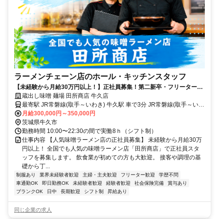
ラーメンチェーン店のホール・キッチンスタッフ
【未経験から月給30万円以上！】正社員募集！第二新卒・フリーター・
異業種からの転職も大歓迎！
蔵出し味噌 麺場 田所商店 牛久店
最寄駅 JR常磐線(取手～いわき) 牛久駅 車で3分 JR常磐線(取手～いわ
き) 牛久駅 徒歩で10分
月給300,000円～350,000円
茨城県牛久市
勤務時間 10:00〜22:30の間で実働8ｈ（シフト制）
仕事内容 【人気味噌ラーメン店の正社員募集】 未経験から月給30万
円以上！ 全国でも人気の味噌ラーメン店「田所商店」で正社員スタ
ッフを募集します。 飲食業が初めての方も大歓迎。 接客や調理の基
礎から丁...
制服あり
業界未経験者歓迎
主婦・主夫歓迎
フリーター歓迎
学歴不問
車通勤OK
即日勤務OK
未経験者歓迎
経験者歓迎
社会保険完備
賞与あり
ブランクOK
日中
長期歓迎
シフト制
昇給あり
同じ企業の求人