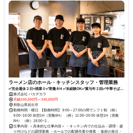
ラーメン店のホール・キッチンスタッフ・管理業務
✅完全週休２日×残業０✅実働８H ✅未経験OK✅賞与年２回✅中華そば正
社員
株式会社 バカヂカラ
月給240,000円～340,000円
和歌山県岩出市
勤務時間・曜日: 【勤務時間】 9:00～27:00の間でシフト制 （例）
9:00~18:00 休憩1H（実働8H） （例）11:00~20:00 休憩1H（実働
8H） （例）18:00~2...
仕事内容: ＜具体的な仕事内容＞ ・キッチン内での仕込み・調理・盛
り付けなどの調理業務 ・ホールでの配膳作業や接客 ・食材の発注・