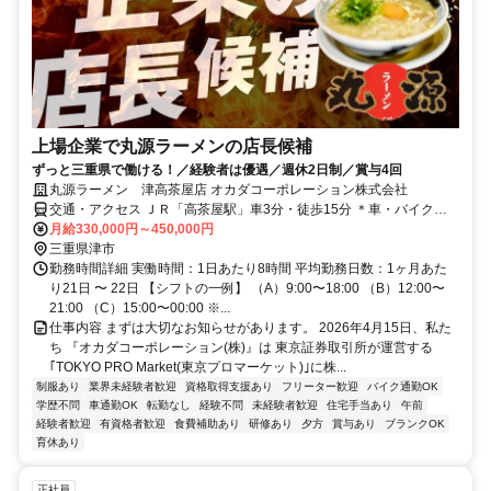
上場企業で丸源ラーメンの店長候補
ずっと三重県で働ける！／経験者は優遇／週休2日制／賞与4回
丸源ラーメン 津高茶屋店 オカダコーポレーション株式会社
交通・アクセス ＪＲ「高茶屋駅」車3分・徒歩15分 ＊車・バイク通
勤ＯＫ
月給330,000円～450,000円
三重県津市
勤務時間詳細 実働時間：1日あたり8時間 平均勤務日数：1ヶ月あた
り21日 〜 22日 【シフトの一例】 （A）9:00〜18:00 （B）12:00〜
21:00 （C）15:00〜00:00 ※...
仕事内容 まずは大切なお知らせがあります。 2026年4月15日、私た
ち 『オカダコーポレーション(株)』は 東京証券取引所が運営する
｢TOKYO PRO Market(東京プロマーケット)｣に株...
制服あり
業界未経験者歓迎
資格取得支援あり
フリーター歓迎
バイク通勤OK
学歴不問
車通勤OK
転勤なし
経験不問
未経験者歓迎
住宅手当あり
午前
経験者歓迎
有資格者歓迎
食費補助あり
研修あり
夕方
賞与あり
ブランクOK
育休あり
正社員