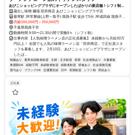
あびこショッピングプラザにオープンしたばかりの新店舗！シフト制の
月8～9日休み
蔵出し味噌 麺場 田所商店 あびこショッピングプラザ店
最寄駅 JR常磐線(上野～取手) 我孫子駅 徒歩で5分 JR成田線 我孫子駅
徒歩で5分
月給300,000円～350,000円
千葉県我孫子市
勤務時間 9:00〜21:30の間で実働8ｈ（シフト制）
仕事内容 【人気味噌ラーメン店の正社員募集】 未経験から月給30万
円以上！ 全国でも人気の味噌ラーメン店「田所商店」で正社員スタ
ッフを募集します。 2月10日、あびこショッピングプラザにオープン
したば...
制服あり
業界未経験者歓迎
主婦・主夫歓迎
長期
社会保険あり
大量募集
車通勤OK
経験不問
未経験者歓迎
経験者歓迎
研修あり
社会保険完備
賞与あり
ブランクOK
交通費支給
日中
長期歓迎
シフト制
昇給あり
正社員