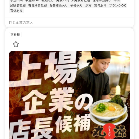
学歴不問
車通勤OK
転勤なし
経験不問
未経験者歓迎
住宅手当あり
午前
経験者歓迎
有資格者歓迎
食費補助あり
研修あり
夕方
賞与あり
ブランクOK
育休あり
同じ企業の求人
正社員