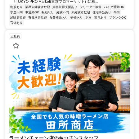
｢TOKYO PRO Market(東京プロマーケット)｣に株...
制服あり
業界未経験者歓迎
資格取得支援あり
フリーター歓迎
バイク通勤OK
学歴不問
車通勤OK
転勤なし
経験不問
未経験者歓迎
住宅手当あり
午前
経験者歓迎
有資格者歓迎
食費補助あり
研修あり
夕方
賞与あり
ブランクOK
育休あり
正社員
ラーメンチェーン店のキッチンスタッフ