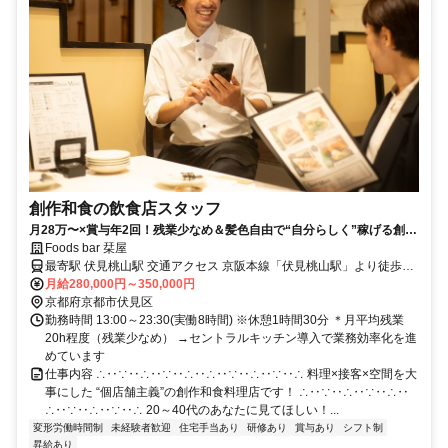
創作和食の飲食店スタッフ
月28万〜×賞与年2回！残業少なめ＆髪色自由で“自分らしく”稼げる創作
和食店
Foods bar 栞屋
最寄駅 伏見桃山駅 交通アクセス 京阪本線「伏見桃山駅」より徒歩4
月給280,000円～350,000円
分 ＊上記は本社所在地／店舗異動の可能性あり
京都府京都市伏見区
勤務時間 13:00～23:30(実働8時間) ※休憩1時間30分 ＊月平均残業
20h程度（残業少なめ） →セントラルキッチン導入で業務効率化を進
めています
仕事内容 ∴‥∵‥∴‥∵‥∴‥∴‥∵‥∴‥∵‥∴ 料理×接客×空間を大
事にした “個店舗主義”の創作和食料理店です！ ∴‥∵‥∴‥∵‥∴‥
∴‥∵‥∴‥∵‥∴ 20～40代のあなたに見てほしい！...
変形労働時間制
未経験者歓迎
住宅手当あり
研修あり
賞与あり
シフト制
昇給あり