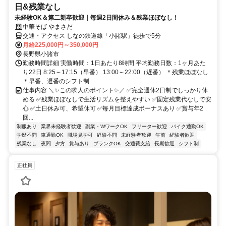
日&残業なし
未経験OK＆第二新卒歓迎｜毎週2日間休み＆残業ほぼなし！
中華そば やまさだ
交通・アクセス しなの鉄道線「小諸駅」徒歩で5分
月給225,000円～350,000円
長野県小諸市
勤務時間詳細 実働時間：1日あたり8時間 平均勤務日数：1ヶ月あた
り22日 8:25～17:15（早番） 13:00～22:00（遅番） ＊残業ほぼなし
＊早番、遅番のシフト制
仕事内容 ＼✨この求人のポイント✨／ ✅完全週休2日制でしっかり休
める ✅残業ほぼなしで生活リズムを整えやすい ✅固定残業代なしで安
心 ✅土日休み可、希望休可 ✅毎月目標達成ボーナスあり ✅賞与年2
回...
制服あり
業界未経験者歓迎
副業・WワークOK
フリーター歓迎
バイク通勤OK
学歴不問
車通勤OK
職場見学可
経験不問
未経験者歓迎
午前
経験者歓迎
残業なし
夜間
夕方
賞与あり
ブランクOK
交通費支給
長期歓迎
シフト制
正社員