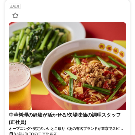
正社員
中華料理の経験が活かせる/矢場味仙の調理スタッフ
(正社員)
オープニング×安定のいいとこ取り《あの有名ブランドが東京でスピー
ド出店中！超成長企業で働くチャンス》月8休＆年収600万以上も可！
矢場味仙 TOKYO 恵比寿店