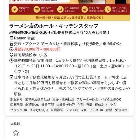
ラーメン店のホール・キッチンスタッフ
✅未経験OK✅固定休あり✅店長昇格後は月収40万円も可能！
Ramen 青龍
交通・アクセス 第一通り駅・新浜松駅より徒歩5分／車通勤OK♪
月給280,000円～400,000円
静岡県浜松市中央区
勤務時間詳細 実働時間：1日あたり8時間 平均勤務日数：1ヶ月あた
り21日 〜 23日 11:00～14:00 17:00～翌2:00（金・土は～翌4:00） ✅
シフト制
仕事内容 ✅飲食未経験から月給28万円で正社員スタート ✅将来は店
長として月給40万円も目指せる ✅接客や調理の基礎から少しずつ覚
えられる ✅固定休があり、先の予定も立てやすい ✅無料のまかないや
研修...
制服あり
業界未経験者歓迎
主婦・主夫歓迎
フリーター歓迎
バイク通勤OK
学歴不問
車通勤OK
経験不問
未経験者歓迎
午前
夜間
研修あり
夕方
ブランクOK
まかないあり
長期歓迎
シフト制
深夜
ピアスOK
髪型・髪色自由
正社員