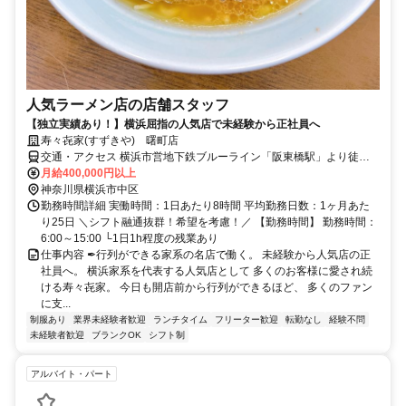
人気ラーメン店の店舗スタッフ
【独立実績あり！】横浜屈指の人気店で未経験から正社員へ
寿々㐂家(すずきや) 曙町店
交通・アクセス 横浜市営地下鉄ブルーライン「阪東橋駅」より徒歩5
分＜駅チカ＞
月給400,000円以上
神奈川県横浜市中区
勤務時間詳細 実働時間：1日あたり8時間 平均勤務日数：1ヶ月あた
り25日 ＼シフト融通抜群！希望を考慮！／ 【勤務時間】 勤務時間：
6:00～15:00 └1日1h程度の残業あり
仕事内容 ✒行列ができる家系の名店で働く。 未経験から人気店の正
社員へ。 横浜家系を代表する人気店として 多くのお客様に愛され続
ける寿々㐂家。 今日も開店前から行列ができるほど、 多くのファン
に支...
制服あり
業界未経験者歓迎
ランチタイム
フリーター歓迎
転勤なし
経験不問
未経験者歓迎
ブランクOK
シフト制
アルバイト・パート