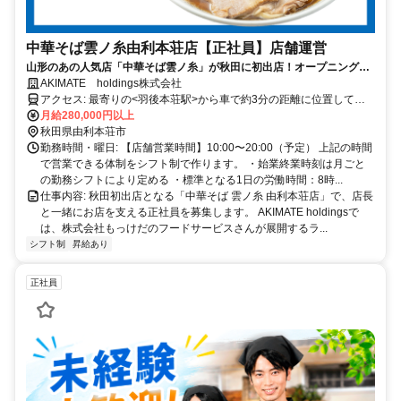
中華そば雲ノ糸由利本荘店【正社員】店舗運営
山形のあの人気店「中華そば雲ノ糸」が秋田に初出店！オープニングス
タッフです！
AKIMATE holdings株式会社
アクセス: 最寄りの<羽後本荘駅>から車で約3分の距離に位置してい
ます。 駐車場も完備しており、車での通勤も可能です。勤務地への
月給280,000円以上
アクセス方法については、お気軽にお問い合わせください。
秋田県由利本荘市
勤務時間・曜日: 【店舗営業時間】10:00〜20:00（予定） 上記の時間
で営業できる体制をシフト制で作ります。 ・始業終業時刻は月ごと
の勤務シフトにより定める ・標準となる1日の労働時間：8時...
仕事内容: 秋田初出店となる「中華そば 雲ノ糸 由利本荘店」で、店長
と一緒にお店を支える正社員を募集します。 AKIMATE holdingsで
は、株式会社もっけだのフードサービスさんが展開するラ...
シフト制
昇給あり
正社員