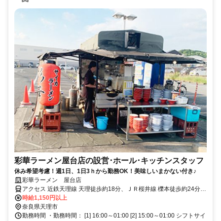
彩華ラーメン屋台店の設営･ホール･キッチンスタッフ
休み希望考慮！週1日、1日3ｈから勤務OK！美味しいまかない付き♪
彩華ラーメン 屋台店
アクセス 近鉄天理線 天理徒歩約18分、ＪＲ桜井線 櫟本徒歩約24分、
近鉄天理線 前栽徒歩約33分
時給1,150円以上
奈良県天理市
勤務時間 ・勤務時間： [1] 16:00～01:00 [2] 15:00～01:00 シフトサイ