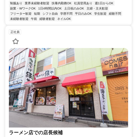
制服あり
業界未経験者歓迎
扶養内勤務OK
社員登用あり
週1日からOK
副業・WワークOK
1日4時間以内OK
土日祝のみOK
主婦・主夫歓迎
フリーター歓迎
短期
シフト自由
学歴不問
平日のみOK
学生歓迎
経験不問
未経験者歓迎
午前
経験者歓迎
ネイルOK
正社員
ラーメン店での店長候補