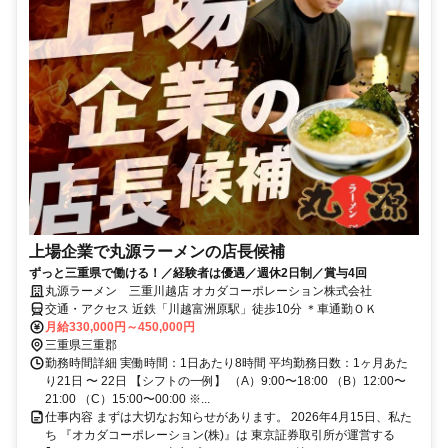
上場企業で丸源ラーメンの店長候補
ずっと三重県で働ける！／経験者は優遇／週休2日制／賞与4回
丸源ラーメン 三重川越店 オカダコーポレーション株式会社
交通・アクセス 近鉄「川越富洲原駅」徒歩10分 ＊車通勤ＯＫ
月給330,000円～450,000円
三重県三重郡
勤務時間詳細 実働時間：1日あたり8時間 平均勤務日数：1ヶ月あた
り21日 〜 22日 【シフトの一例】 （A）9:00〜18:00 （B）12:00〜
21:00 （C）15:00〜00:00 ※...
仕事内容 まずは大切なお知らせがあります。 2026年4月15日、私た
ち 『オカダコーポレーション(株)』は 東京証券取引所が運営する