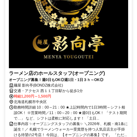
ラーメン店のホールスタッフ(オープニング)
オープニング募集！週0日もOK◎週1日・1日３ｈ～OK◎
麺屋 影向亭(BONDZ株式会社)
交通・アクセス 西１１丁目駅から徒歩1分
時給1,200円～1,500円
北海道札幌市中央区
勤務時間詳細 10：00～21：00 ★上記時間内で1日3時間～シフト相
談OK！ ※営業時間／11：00～20：00 ★週0日もOK！ 「テスト期間
で…」 など、シフトは柔軟に対応します！ 「土日...
仕事内容 ✨オープニングスタッフの募集✨ ＼2026年、札幌・南1条に
誕生！／ 札幌でラーメンウォーカー受賞歴を持つ人気店店主が手掛
ける待望の2号店！ 今回は、【オープニングの募集】です。 「ただ...