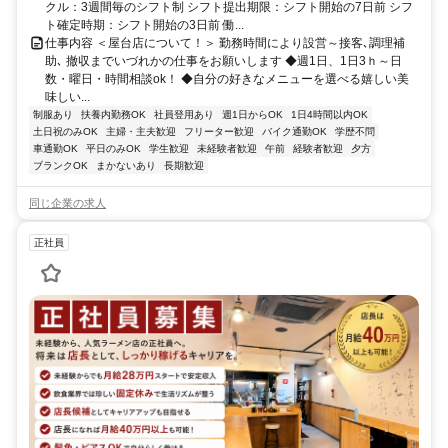
クル：3週間毎のシフト制 シフト提出期限：シフト開始の7日前 シフ
ト確定時期：シフト開始の3日前 働...
仕事内容 ＜屋台店について！＞ 勤務時間により設営～接客､調理補
助､ 撤収までいづれかの仕事をお願いします ◆週1日、1日3ｈ～日
数・曜日・時間相談ok！ ◆自分の好きなメニューを選べる嬉しい美
味しい...
制服あり
扶養内勤務OK
社員登用あり
週1日からOK
1日4時間以内OK
土日祝のみOK
主婦・主夫歓迎
フリーター歓迎
バイク通勤OK
学歴不問
車通勤OK
平日のみOK
学生歓迎
未経験者歓迎
午前
経験者歓迎
夕方
ブランクOK
まかないあり
長期歓迎
同じ企業の求人
正社員