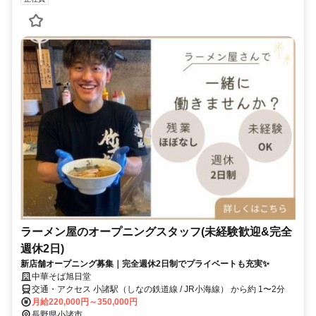
ラーメン屋のオープニングスタッフ(未経験歓迎&完全
週休2日)
新店舗オープニング募集｜完全週休2日制でプライベートも充実✨
中華そば旭日堂
交通・アクセス 小諸駅（しなの鉄道線 / JR小海線） から約 1〜2分
月給220,000円～350,000円
長野県小諸市