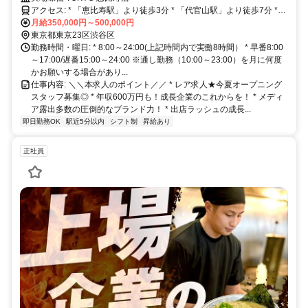
アクセス: * 「恵比寿駅」より徒歩3分 * 「代官山駅」より徒歩7分 *
「中目黒駅」より徒歩15分 《アクセス抜群◎通勤便利な好立地！》
月給350,000円～500,000円
恵比寿駅・代官山駅・中目黒駅利用可能◎ JR山手線・埼京線・湘南
東京都東京23区渋谷区
新宿ライン、東京メトロ日比谷線、東急東横線などが利用可能。都内
勤務時間・曜日: * 8:00～24:00(上記時間内で実働8時間） * 早番8:00
主要エリアからのアクセスも良好で、通勤にも便利な立地です！
～17:00/遅番15:00～24:00 ※通し勤務（10:00～23:00）を月に何度
かお願いする場合があり...
仕事内容: ＼＼本求人のポイント／／ * レア求人★今夏オープニング
スタッフ募集◎ * 年収600万円も！成長企業のこれからを！ * メディ
ア露出多数の圧倒的なブランド力！ * 出店ラッシュの成長...
即日勤務OK
駅近5分以内
シフト制
昇給あり
正社員