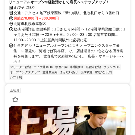
リニューアルオープン✨経験活かして店長へステップアップ！
えびそば縁や
交通・アクセス 地下鉄東西線「新札幌駅」北改札口から８番出口方
向へ徒歩3分 ★車・自転車・電車通勤OK
月給270,000円～300,000円
北海道札幌市厚別区
勤務時間詳細 実働時間：1日あたり6時間 〜 12時間 平均勤務日数：1
ヶ月あたり22日 〜 23日 ●全日…9：00～23：30 店舗営業時間…
11:00～23:00 ※上記営業時間以外に必要に応...
仕事内容 ✨リニューアルオープンにつき オープニングスタッフ募
集！✨ 話題の「海老そば発祥店」で、 店舗運営の中心となる店長候
補を募集します。 飲食店での経験を活かし、 店長・マネージャーへ
の キ...
フリーター歓迎
バイク通勤OK
学歴不問
車通勤OK
経験者歓迎
ブランクOK
オープニングスタッフ
交通費支給
まかないあり
長期歓迎
駅近5分以内
シフト制
正社員