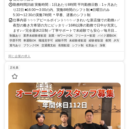
勤務時間詳細 実働時間：1日あたり8時間 平均勤務日数：1ヶ月あた
り22日 ■16:00〜3:00の内、実働8時間のシフト制 ■日曜日のみ
5:30〜12:30の実働7時間 ＊早番、遅番のシフト制
仕事内容 ✨✨✨アピールポイント✨✨✨ ✅きれいな新店舗での勤務♪ ✅
夜型の働き方希望の方にピッタリ ✅16時以降の勤務で日中が充実し
ます♪ ✅完全週休2日制 ✅丁寧サポートで未経験でも安心 ✅毎月目...
制服あり
業界未経験者歓迎
副業・WワークOK
フリーター歓迎
バイク通勤OK
学歴不問
車通勤OK
職場見学可
経験不問
未経験者歓迎
経験者歓迎
夜間
夕方
賞与あり
ブランクOK
交通費支給
長期歓迎
シフト制
社割あり
深夜
同じ企業の求人
正社員