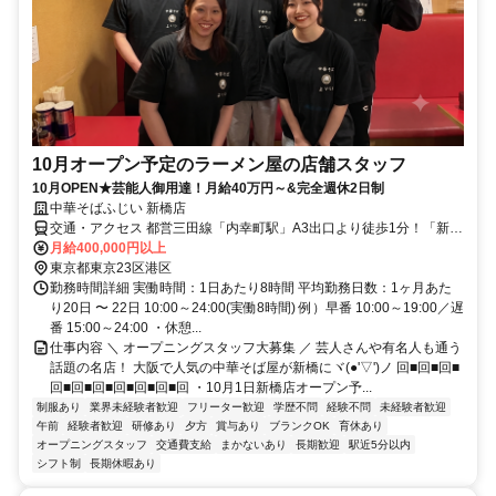
10月オープン予定のラーメン屋の店舗スタッフ
10月OPEN★芸能人御用達！月給40万円～&完全週休2日制
中華そばふじい 新橋店
交通・アクセス 都営三田線「内幸町駅」A3出口より徒歩1分！「新橋
駅」・「虎ノ門駅」からも徒歩5分圏内♪
月給400,000円以上
東京都東京23区港区
勤務時間詳細 実働時間：1日あたり8時間 平均勤務日数：1ヶ月あた
り20日 〜 22日 10:00～24:00(実働8時間) 例）早番 10:00～19:00／遅
番 15:00～24:00 ・休憩...
仕事内容 ＼ オープニングスタッフ大募集 ／ 芸人さんや有名人も通う
話題の名店！ 大阪で人気の中華そば屋が新橋にヾ(●'▽')ノ 回■回■回■
回■回■回■回■回■回■回 ・10月1日新橋店オープン予...
制服あり
業界未経験者歓迎
フリーター歓迎
学歴不問
経験不問
未経験者歓迎
午前
経験者歓迎
研修あり
夕方
賞与あり
ブランクOK
育休あり
オープニングスタッフ
交通費支給
まかないあり
長期歓迎
駅近5分以内
シフト制
長期休暇あり