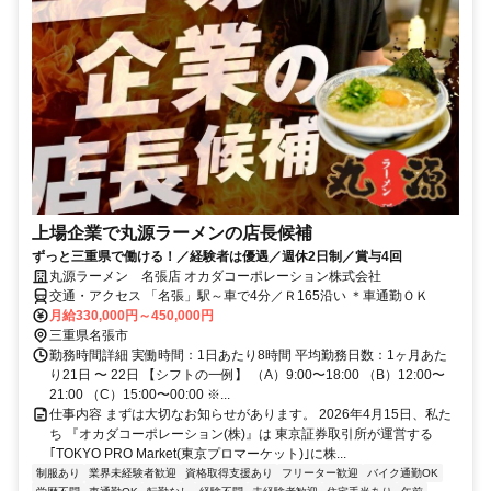
上場企業で丸源ラーメンの店長候補
ずっと三重県で働ける！／経験者は優遇／週休2日制／賞与4回
丸源ラーメン 名張店 オカダコーポレーション株式会社
交通・アクセス 「名張」駅～車で4分／Ｒ165沿い ＊車通勤ＯＫ
月給330,000円～450,000円
三重県名張市
勤務時間詳細 実働時間：1日あたり8時間 平均勤務日数：1ヶ月あた
り21日 〜 22日 【シフトの一例】 （A）9:00〜18:00 （B）12:00〜
21:00 （C）15:00〜00:00 ※...
仕事内容 まずは大切なお知らせがあります。 2026年4月15日、私た
ち 『オカダコーポレーション(株)』は 東京証券取引所が運営する
｢TOKYO PRO Market(東京プロマーケット)｣に株...
制服あり
業界未経験者歓迎
資格取得支援あり
フリーター歓迎
バイク通勤OK