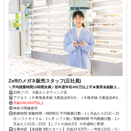
Zoffのメガネ販売スタッフ(正社員)
＼平均残業時間10時間未満／初年度年収400万以上可★業界未経験入社
90%★充実したOJTあり★面接2回で内定まで1カ月以内★2026年8月・
Zoff(ゾフ) 大船ルミネウィング店
9月入社歓迎
アクセス ＪＲ東海道本線 大船徒歩約1分、ＪＲ根岸線 大船徒歩約1分
JR東海道線 大船駅 徒歩1分
月給246,000円以上
神奈川県鎌倉市
勤務時間 実働時間：8時間/日 平均勤務日数：1ヶ月あたり21日～22
日 シフトサイクル：1ヶ月 シフト制／実働8時間 平均勤務日数：1ヶ
月あたり21日～22日 【シフトの決め方】 ※作成時に希望...
仕事内容 【未経験 9割スタート】月給24.6万円～／年休110日 ／1～