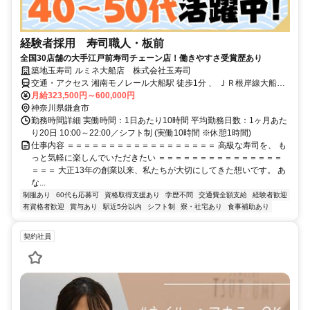
経験者採用 寿司職人・板前
全国30店舗の大手江戸前寿司チェーン店！働きやすさ受賞歴あり
築地玉寿司 ルミネ大船店 株式会社玉寿司
交通・アクセス 湘南モノレール大船駅 徒歩1分 、 ＪＲ根岸線大船駅
徒歩1分 、 ＪＲ東海道本線大船駅 徒歩1分
月給323,500円～600,000円
神奈川県鎌倉市
勤務時間詳細 実働時間：1日あたり10時間 平均勤務日数：1ヶ月あた
り20日 10:00～22:00／シフト制 (実働10時間 ※休憩1時間)
仕事内容 ＝＝＝＝＝＝＝＝＝＝＝＝＝＝＝＝＝＝ 高級な寿司を、 も
っと気軽に楽しんでいただきたい ＝＝＝＝＝＝＝＝＝＝＝＝＝＝＝
＝＝＝ 大正13年の創業以来、私たちが大切にしてきた想いです。 あ
な...
制服あり
60代も応募可
資格取得支援あり
学歴不問
交通費全額支給
経験者歓迎
有資格者歓迎
賞与あり
駅近5分以内
シフト制
寮・社宅あり
食事補助あり
契約社員