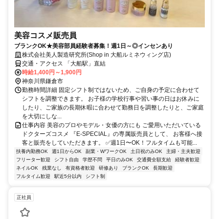
美容コスメ販売員
ブランクOK★美容部員経験者募集！週1日～◎インセンあり
株式会社美人製造研究所(Shop in 大船ルミネウィング店)
交通・アクセス 「大船駅」直結
時給1,400円～1,900円
神奈川県鎌倉市
勤務時間詳細 固定シフト制ではないため、ご自身の予定に合わせて
シフトを調整できます。 お子様の学校行事や習い事の日はお休みに
したり、ご家族の長期休暇に合わせて勤務日を調整したりと、ご家庭
を大切にしな...
仕事内容 美容のプロやモデル・女優の方にも ご愛用いただいている
ドクターズコスメ 『E-SPECIAL』の専属販売員として、 お客様へ接
客と販売をしていただきます。 ✅週1日〜OK！フルタイムも可能...
扶養内勤務OK
週1日からOK
副業・WワークOK
土日祝のみOK
主婦・主夫歓迎
フリーター歓迎
シフト自由
学歴不問
平日のみOK
交通費全額支給
経験者歓迎
ネイルOK
残業なし
有資格者歓迎
研修あり
ブランクOK
長期歓迎
フルタイム歓迎
駅近5分以内
シフト制
正社員