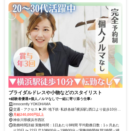
ブライダルドレスや小物などのスタイリスト
⭐経験者優遇⭐個人ノルマなしで一組に寄り添う仕事♪
innocently YOKOHAMA
交通・アクセス ▶JR･地下鉄･私鉄各線｢横浜駅｣西口より徒歩10分▶
ジョイナス南9出口より徒歩8分
月給240,000円以上
神奈川県横浜市西区
勤務時間詳細 実働時間：1日あたり8時間 平均勤務日数：1ヶ月あた
り20日 〜 22日 ⏰10時00分～19時00分 ✅実働8時間/休憩1時間 ✅残