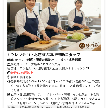
カツレツ弁当・お惣菜の調理補助スタッフ
老舗のカツレツ料理／調理未経験OK！主婦さん多数活躍中
勝烈庵フーズ 大船ルミネウィング店
交通・アクセス JR大船駅南改札正面 大船ルミネウィング２F
時給1,250円以上
神奈川県鎌倉市
勤務時間詳細 8:00～13:00 ⭐週4日～・1日4時間～勤務OK ⭐土日祝勤
務できる方歓迎！ ⭐長期勤務できる方歓迎！ ⭐短期希望の方もご相談
ください
仕事内容 雇用形態：アルバイト・パート 職種：その他飲食、飲食調
理スタッフ ✨老舗カツレツ屋でのお弁当調理✨ ✨駅チカ！扶養内＆W
ワークも可✨ ✅トンカツのパン粉付け ✅お弁当作り ✅仕込み作業 ...
制服あり
業界未経験者歓迎
ランチタイム
扶養内勤務OK
社員登用あり