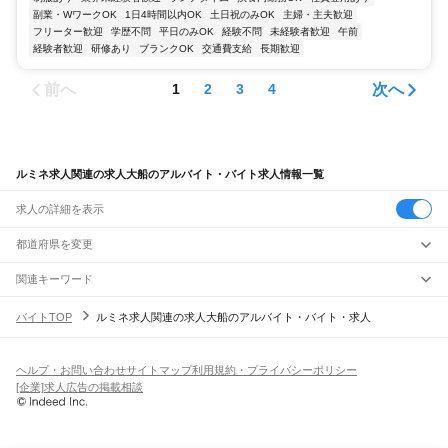
副業・WワークOK
1日4時間以内OK
土日祝のみOK
主婦・主夫歓迎
フリーター歓迎
学歴不問
平日のみOK
経験不問
未経験者歓迎
午前
経験者歓迎
研修あり
ブランクOK
交通費支給
長期歓迎
前へ
次へ
1
2
3
4
ルミネ求人関連の求人大船のアルバイト・バイト求人情報一覧
求人の詳細を表示
都道府県を変更
関連キーワード
ルミネ 求人関連の求人大船
ルミネ 求人
ルミネ バイト関連の求人
バイトTOP
ルミネ求人関連の求人大船のアルバイト・バイト・求人
ルミネ パート求人
ルミネ 清掃求人
ヘルプ・お問い合わせ
サイトマップ
利用規約・プライバシーポリシー
[企業]求人広告の掲載相談