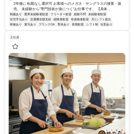
2年後に 転勤なし選択可 お客様へのメガネ・サングラスの接客・販
売。 未経験から”専門技術が身につく”お仕事です。 【具体...
制服あり
業界未経験者歓迎
フリーター歓迎
経験不問
未経験者歓迎
住宅手当あり
交通費全額支給
経験者歓迎
有資格者歓迎
月1シフト提出
研修あり
賞与あり
ブランクOK
育休あり
長期歓迎
シフト制
社割あり
正社員