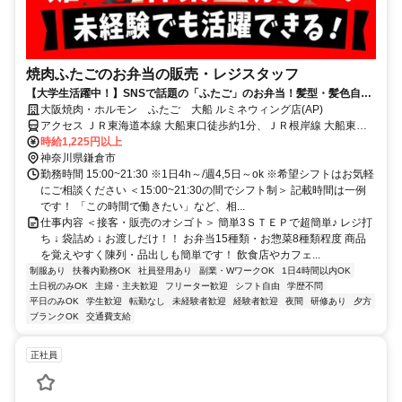
焼肉ふたごのお弁当の販売・レジスタッフ
【大学生活躍中！】SNSで話題の「ふたご」のお弁当！髪型・髪色自由
で働ける！週4,5日でシフトも収入もガッツリ可能！
大阪焼肉・ホルモン ふたご 大船 ルミネウィング店(AP)
アクセス ＪＲ東海道本線 大船東口徒歩約1分、ＪＲ根岸線 大船東口
徒歩約1分、ＪＲ横須賀線/ＪＲ湘南新宿ライン 大船東口徒歩約1分 大
時給1,225円以上
船駅直結（JR東海道本線、JR湘南新宿ライン、JR横須賀線、JR根岸
神奈川県鎌倉市
線、湘南モノレール）
勤務時間 15:00~21:30 ※1日4h～/週4,5日～ok ※希望シフトはお気軽
にご相談ください ＜15:00~21:30の間でシフト制＞ 記載時間は一例
です！ 「この時間で働きたい」など、相...
仕事内容 ＜接客・販売のオシゴト＞ 簡単3ＳＴＥＰで超簡単♪ レジ打
ち ↓ 袋詰め ↓ お渡しだけ！！ お弁当15種類・お惣菜8種類程度 商品
を覚えやすく陳列・品出しも簡単です！ 飲食店やカフェ...
制服あり
扶養内勤務OK
社員登用あり
副業・WワークOK
1日4時間以内OK
土日祝のみOK
主婦・主夫歓迎
フリーター歓迎
シフト自由
学歴不問
平日のみOK
学生歓迎
転勤なし
未経験者歓迎
経験者歓迎
夜間
研修あり
夕方
ブランクOK
交通費支給
正社員