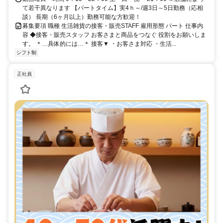
て若干異なります 【パートタイム】実4ｈ～/週3日～5日勤務（応相
談） 長期（6ヶ月以上）勤務可能な方歓迎！
募集要項 職種 生活雑貨の接客・販売STAFF 雇用形態 パート 仕事内
容 ◆接客・販売スタッフ お客さまと商品をつなぐ 役割をお願いしま
す。 ＊…具体的には…＊ 接客▼ ・お客さま対応 ・生活...
シフト制
正社員