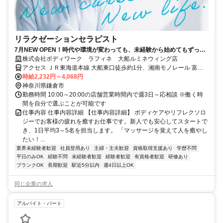
リラクゼーションセラピスト
7月NEW OPEN！時代や環境が変わっても、未経験から始めてもずっと
続けられる癒やしの仕事。手に職を身につけて、生き方を変えよう。
株式会社ボディワーク ラフィネ 大船ルミネウィング店
アクセス ＪＲ東海道本線 大船東口徒歩約1分、湘南モノレール 富士
見町（神奈川県）徒歩約14分、湘南モノレール 湘南町屋徒歩約26分
時給2,232円～4,068円
最寄駅：大船駅
神奈川県鎌倉市
勤務時間 10:00～20:00の店舗営業時間内で週3日～応相談 ※働く時
間を自分で選ぶことが可能です
仕事内容 仕事内容詳細 【仕事内容詳細】 ボディケアやリフレクソロ
ジーでお客様の疲れを癒すお仕事です。新人でも安心してスタートで
き、1日平均3～5名を担当します。 「マッサージを覚えて人を癒やし
たい！...
業界未経験者歓迎
社員登用あり
主婦・主夫歓迎
資格取得支援あり
学歴不問
平日のみOK
経験不問
未経験者歓迎
経験者歓迎
有資格者歓迎
研修あり
ブランクOK
長期歓迎
駅近5分以内
週4日以上OK
同じ企業の求人
アルバイト・パート