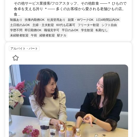
その他サービス業接客/フロアスタッフ、その他飲食 ――＊ ひもので
食卓を支える誇り ＊―― 多くのお客様から愛される老舗ひもの店。
食...
制服あり
扶養内勤務OK
社員登用あり
副業・WワークOK
1日4時間以内OK
土日祝のみOK
主婦・主夫歓迎
60代も応募可
フリーター歓迎
シフト自由
学歴不問
即日勤務OK
職場見学可
平日のみOK
学生歓迎
転勤なし
未経験者歓迎
午前
経験者歓迎
駅ナカ
アルバイト・パート