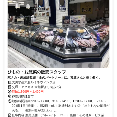
ひもの・お惣菜の販売スタッフ
駅ナカ・未経験歓迎「食のパートナー」に。常連さんと長く働く。
大川水産大船ルミネウィング店
交通・アクセス 大船駅より徒歩2分
時給1,300円～1,400円
神奈川県鎌倉市
勤務時間詳細 9:00～17:00、9:00～14:00、12:00～17:00、17:00～
20:05 1日4時間～、週2日～ok！ 融通利きます◎ 「出られない曜日が
ある」 「長期休暇がほしい」 ...
仕事内容 雇用形態：アルバイト・パート 職種：その他サービス業、