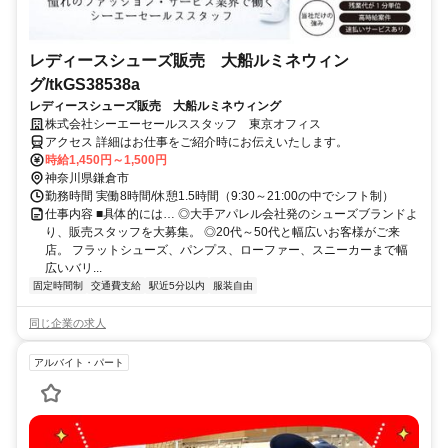
レディースシューズ販売 大船ルミネウィン
グ/tkGS38538a
レディースシューズ販売 大船ルミネウィング
株式会社シーエーセールススタッフ 東京オフィス
アクセス 詳細はお仕事をご紹介時にお伝えいたします。
時給1,450円～1,500円
神奈川県鎌倉市
勤務時間 実働8時間/休憩1.5時間（9:30～21:00の中でシフト制）
仕事内容 ■具体的には… ◎大手アパレル会社発のシューズブランドよ
り、販売スタッフを大募集。 ◎20代～50代と幅広いお客様がご来
店。 フラットシューズ、パンプス、ローファー、スニーカーまで幅
広いバリ...
固定時間制
交通費支給
駅近5分以内
服装自由
同じ企業の求人
アルバイト・パート