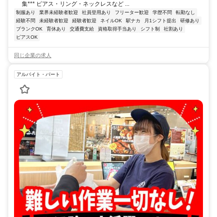
集*** ピアス・リング・ネックレスなど ...
制服あり
業界未経験者歓迎
社員登用あり
フリーター歓迎
学歴不問
転勤なし
経験不問
未経験者歓迎
経験者歓迎
ネイルOK
駅ナカ
月1シフト提出
研修あり
ブランクOK
育休あり
交通費支給
資格取得手当あり
シフト制
社割あり
ピアスOK
同じ企業の求人
アルバイト・パート