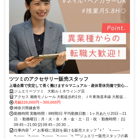
ツツミのアクセサリー販売スタッフ
上場企業で安定して長く働けます☆マニュアル・産休育休完備で安心☆
年休119日☆残業月5h◎
ジュエリーツツミ 大船ルミネウィング店
アクセス 湘南モノレール 大船徒歩約1分、ＪＲ東海道本線 大船徒歩
約1分、ＪＲ根岸線 大船徒歩約1分
月給220,000円～300,000円
神奈川県鎌倉市
勤務時間 実働時間：8時間/日 平均勤務日数：1ヶ月あたり20日～21
日 ・勤務曜日：月・火・水・木・金・土・日・祝 ・勤務時間： [1]
09:45～21:00 [2] 09:45～20:30 ...
仕事内容 ﾟ.+° お客様に笑顔を届ける販売スタッフ ﾟ+.ﾟ ゜+.――゜
+.――゜+.――゜+.――゜+.――゜+. ***ジュエリー販売スタッフの募