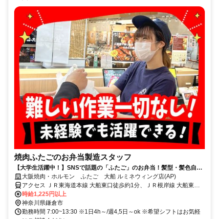
焼肉ふたごのお弁当製造スタッフ
【大学生活躍中！】SNSで話題の「ふたご」のお弁当！髪型・髪色自由
で働ける！週4,5日でシフトも収入もガッツリ可能！
大阪焼肉・ホルモン ふたご 大船 ルミネウィング店(AP)
アクセス ＪＲ東海道本線 大船東口徒歩約1分、ＪＲ根岸線 大船東口
徒歩約1分、ＪＲ横須賀線/ＪＲ湘南新宿ライン 大船東口徒歩約1分 大
時給1,225円以上
船駅直結（JR東海道本線、JR湘南新宿ライン、JR横須賀線、JR根岸
神奈川県鎌倉市
線、湘南モノレール）
勤務時間 7:00~13:30 ※1日4h～/週4,5日～ok ※希望シフトはお気軽