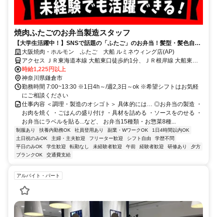
焼肉ふたごのお弁当製造スタッフ
【大学生活躍中！】SNSで話題の「ふたご」のお弁当！髪型・髪色自由
で働ける！週2,3日でライフワークバランス重視！
大阪焼肉・ホルモン ふたご 大船 ルミネウィング店(AP)
アクセス ＪＲ東海道本線 大船東口徒歩約1分、ＪＲ根岸線 大船東口
徒歩約1分、ＪＲ横須賀線/ＪＲ湘南新宿ライン 大船東口徒歩約1分 大
時給1,225円以上
船駅直結（JR東海道本線、JR湘南新宿ライン、JR横須賀線、JR根岸
神奈川県鎌倉市
線、湘南モノレール）
勤務時間 7:00~13:30 ※1日4h～/週2,3日～ok ※希望シフトはお気軽
にご相談ください
仕事内容 ＜調理・製造のオシゴト＞ 具体的には… ◎お弁当の製造 ・
お肉を焼く ・ごはんの盛り付け ・具材を詰める ・ソースをのせる ・
お弁当にラベルを貼る...など、 お弁当15種類・お惣菜8種...
制服あり
扶養内勤務OK
社員登用あり
副業・WワークOK
1日4時間以内OK
土日祝のみOK
主婦・主夫歓迎
フリーター歓迎
シフト自由
学歴不問
平日のみOK
学生歓迎
転勤なし
未経験者歓迎
午前
経験者歓迎
研修あり
夕方
ブランクOK
交通費支給
アルバイト・パート