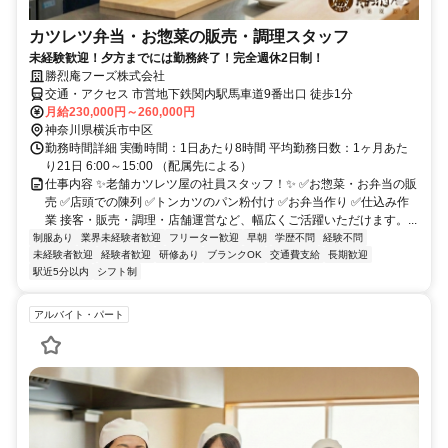
カツレツ弁当・お惣菜の販売・調理スタッフ
未経験歓迎！夕方までには勤務終了！完全週休2日制！
勝烈庵フーズ株式会社
交通・アクセス 市営地下鉄関内駅馬車道9番出口 徒歩1分
月給230,000円～260,000円
神奈川県横浜市中区
勤務時間詳細 実働時間：1日あたり8時間 平均勤務日数：1ヶ月あた
り21日 6:00～15:00 （配属先による）
仕事内容 ✨老舗カツレツ屋の社員スタッフ！✨ ✅お惣菜・お弁当の販
売 ✅店頭での陳列 ✅トンカツのパン粉付け ✅お弁当作り ✅仕込み作
業 接客・販売・調理・店舗運営など、幅広くご活躍いただけます。...
制服あり
業界未経験者歓迎
フリーター歓迎
早朝
学歴不問
経験不問
未経験者歓迎
経験者歓迎
研修あり
ブランクOK
交通費支給
長期歓迎
駅近5分以内
シフト制
アルバイト・パート