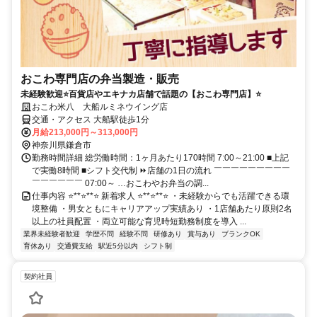
おこわ専門店の弁当製造・販売
未経験歓迎⭐百貨店やエキナカ店舗で話題の【おこわ専門店】⭐
おこわ米八 大船ルミネウイング店
交通・アクセス 大船駅徒歩1分
月給213,000円～313,000円
神奈川県鎌倉市
勤務時間詳細 総労働時間：1ヶ月あたり170時間 7:00～21:00 ■上記
で実働8時間 ■シフト交代制 ⏩店舗の1日の流れ ￣￣￣￣￣￣￣￣￣
￣￣￣￣￣￣ 07:00～ …おこわやお弁当の調...
仕事内容 ⭐**⭐**⭐ 新着求人 ⭐**⭐**⭐ ・未経験からでも活躍できる環
境整備 ・男女ともにキャリアアップ実績あり ・1店舗あたり原則2名
以上の社員配置 ・両立可能な育児時短勤務制度を導入 ...
業界未経験者歓迎
学歴不問
経験不問
研修あり
賞与あり
ブランクOK
育休あり
交通費支給
駅近5分以内
シフト制
契約社員