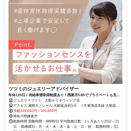
ツツミのジュエリーアドバイザー
年休119日！有給希望取得制度あり！残業月5.8hでプライベートも充実
◎ノルマなし！
ジュエリーツツミ 大船ルミネウィング店
アクセス 湘南モノレール 大船徒歩約1分、ＪＲ東海道本線 大船徒歩
約1分、ＪＲ根岸線 大船徒歩約1分
月給220,000円～300,000円
神奈川県鎌倉市
勤務時間 実働時間：8時間/日 平均勤務日数：1ヶ月あたり20日～21
日 ・勤務曜日：月・火・水・木・金・土・日・祝 ・勤務時間： [1]