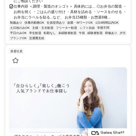
にご相談ください
仕事内容 ＜調理・製造のオシゴト＞ 具体的には… ◎お弁当の製造 ・
お肉を焼く ・ごはんの盛り付け ・具材を詰める ・ソースをのせる ・
お弁当にラベルを貼る...など、 お弁当15種類・お惣菜8種...
制服あり
扶養内勤務OK
社員登用あり
副業・WワークOK
1日4時間以内OK
土日祝のみOK
主婦・主夫歓迎
フリーター歓迎
シフト自由
学歴不問
平日のみOK
学生歓迎
転勤なし
未経験者歓迎
午前
経験者歓迎
研修あり
夕方
ブランクOK
交通費支給
派遣社員