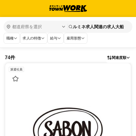
ルミネ求人関連の求人大船
職種
求人の特徴
給与
雇用形態
74件
関連度順
派遣社員