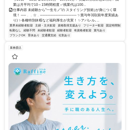
業は月平均で10～15時間程度 ✅残業代は100...
仕事内容 未経験から"一生モノ"の スタイリング技術｣が身につく環
境！ ──﹒﹒☆﹒────────────── ✨賞与年3回(前年度実績あ
り) ✨各種特別休暇など福利厚生が充実！ ✨アパレル､...
業界未経験者歓迎
主婦・主夫歓迎
資格取得支援あり
フリーター歓迎
固定時間制
転勤なし
経験不問
未経験者歓迎
経験者歓迎
有資格者歓迎
賞与あり
ブランクOK
育休あり
交通費支給
社割あり
業務委託