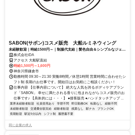
SABON(サボン)コスメ販売 大船ルミネウィング
未経験歓迎｜時給1500円～｜制服代支給｜髪色自由＆シンプルなジェル
ネイルOK
株式会社iDA
アクセス 大船駅直結
時給1,500円～1,600円
神奈川県鎌倉市
勤務時間 09:30～21:30 実働8時間／休憩1時間 営業時間に合わせたシ
フト制 長期のお仕事です。開始日はお気軽にご相談ください！
仕事内容 【仕事内容について】 絶大な人気を誇るボディケアブラン
ド「SABON」 幸せに満たされる香りに包まれながらコスメ販売のお
仕事です♪ 【具体的には・・・】 ●接客販売 ●ハンドタッチアップ ...
業界未経験者歓迎
社員登用あり
学歴不問
即日勤務OK
転勤なし
経験不問
未経験者歓迎
交通費全額支給
経験者歓迎
残業なし
駅ナカ
ブランクOK
長期歓迎
駅近5分以内
シフト制
履歴書不要
同じ企業の求人