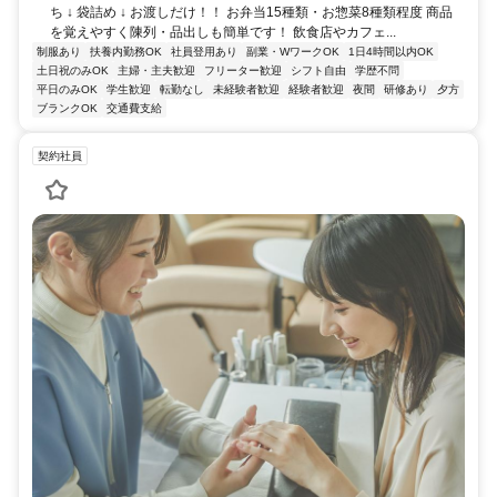
ち ↓ 袋詰め ↓ お渡しだけ！！ お弁当15種類・お惣菜8種類程度 商品
を覚えやすく陳列・品出しも簡単です！ 飲食店やカフェ...
制服あり
扶養内勤務OK
社員登用あり
副業・WワークOK
1日4時間以内OK
土日祝のみOK
主婦・主夫歓迎
フリーター歓迎
シフト自由
学歴不問
平日のみOK
学生歓迎
転勤なし
未経験者歓迎
経験者歓迎
夜間
研修あり
夕方
ブランクOK
交通費支給
契約社員