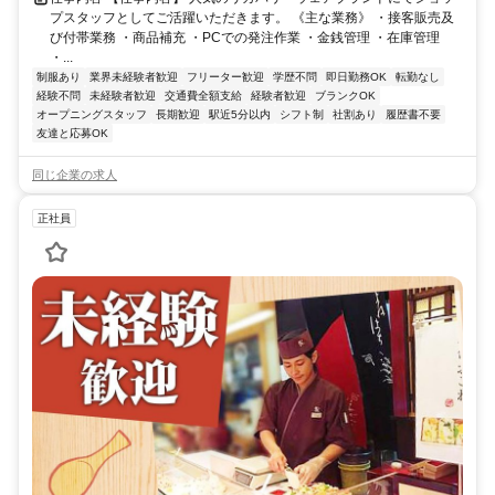
プスタッフとしてご活躍いただきます。 《主な業務》 ・接客販売及
び付帯業務 ・商品補充 ・PCでの発注作業 ・金銭管理 ・在庫管理
・...
制服あり
業界未経験者歓迎
フリーター歓迎
学歴不問
即日勤務OK
転勤なし
経験不問
未経験者歓迎
交通費全額支給
経験者歓迎
ブランクOK
オープニングスタッフ
長期歓迎
駅近5分以内
シフト制
社割あり
履歴書不要
友達と応募OK
同じ企業の求人
正社員