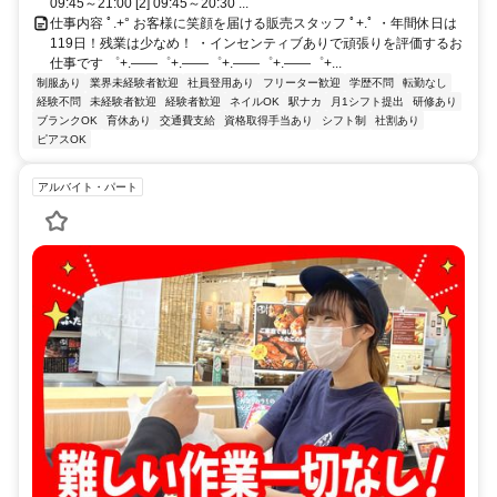
09:45～21:00 [2] 09:45～20:30 ...
仕事内容 ﾟ.+° お客様に笑顔を届ける販売スタッフ ﾟ+.ﾟ ・年間休日は
119日！残業は少なめ！ ・インセンティブありで頑張りを評価するお
仕事です ゜+.――゜+.――゜+.――゜+.――゜+...
制服あり
業界未経験者歓迎
社員登用あり
フリーター歓迎
学歴不問
転勤なし
経験不問
未経験者歓迎
経験者歓迎
ネイルOK
駅ナカ
月1シフト提出
研修あり
ブランクOK
育休あり
交通費支給
資格取得手当あり
シフト制
社割あり
ピアスOK
アルバイト・パート