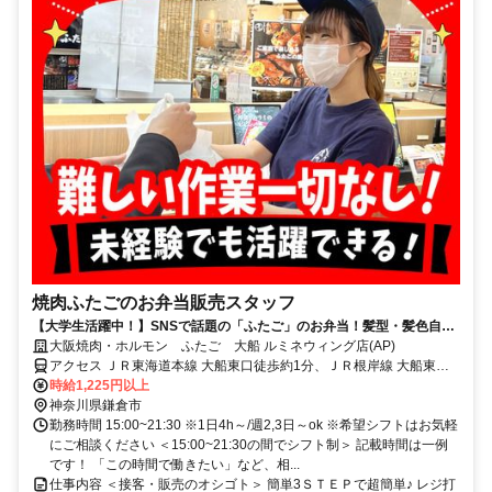
焼肉ふたごのお弁当販売スタッフ
【大学生活躍中！】SNSで話題の「ふたご」のお弁当！髪型・髪色自由
で働ける！週2,3日でライフワークバランス重視！
大阪焼肉・ホルモン ふたご 大船 ルミネウィング店(AP)
アクセス ＪＲ東海道本線 大船東口徒歩約1分、ＪＲ根岸線 大船東口
徒歩約1分、ＪＲ横須賀線/ＪＲ湘南新宿ライン 大船東口徒歩約1分 大
時給1,225円以上
船駅直結（JR東海道本線、JR湘南新宿ライン、JR横須賀線、JR根岸
神奈川県鎌倉市
線、湘南モノレール）
勤務時間 15:00~21:30 ※1日4h～/週2,3日～ok ※希望シフトはお気軽
にご相談ください ＜15:00~21:30の間でシフト制＞ 記載時間は一例
です！ 「この時間で働きたい」など、相...
仕事内容 ＜接客・販売のオシゴト＞ 簡単3ＳＴＥＰで超簡単♪ レジ打