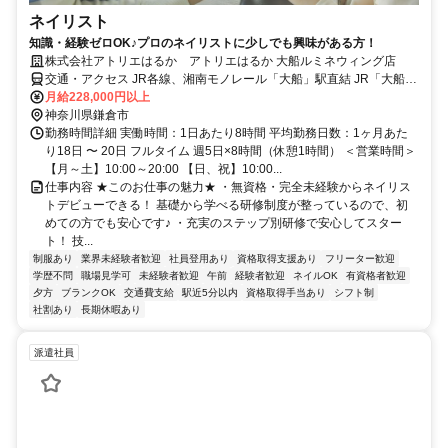
ネイリスト
知識・経験ゼロOK♪プロのネイリストに少しでも興味がある方！
株式会社アトリエはるか アトリエはるか 大船ルミネウィング店
交通・アクセス JR各線、湘南モノレール「大船」駅直結 JR「大船」
駅南改札正面よりすぐ 大船ルミネウィング 2F
月給228,000円以上
神奈川県鎌倉市
勤務時間詳細 実働時間：1日あたり8時間 平均勤務日数：1ヶ月あた
り18日 〜 20日 フルタイム 週5日×8時間（休憩1時間） ＜営業時間＞
【月～土】10:00～20:00 【日、祝】10:00...
仕事内容 ★このお仕事の魅力★ ・無資格・完全未経験からネイリス
トデビューできる！ 基礎から学べる研修制度が整っているので、初
めての方でも安心です♪ ・充実のステップ別研修で安心してスター
ト！ 技...
制服あり
業界未経験者歓迎
社員登用あり
資格取得支援あり
フリーター歓迎
学歴不問
職場見学可
未経験者歓迎
午前
経験者歓迎
ネイルOK
有資格者歓迎
夕方
ブランクOK
交通費支給
駅近5分以内
資格取得手当あり
シフト制
社割あり
長期休暇あり
派遣社員