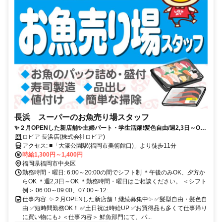
長浜 スーパーのお魚売り場スタッフ
✨２月OPENした新店舗✨主婦パート・学生活躍❗︎髪色自由/週2,3日～OK/
短時間OK
ロピア 長浜店(株式会社ロピア)
アクセス: ■「大濠公園駅(福岡市美術館口)」より徒歩11分
時給1,300円～1,400円
福岡県福岡市中央区
勤務時間・曜日: 6:00～20:00の間でシフト制 ＊午後のみOK、夕方か
らOK ＊週2,3日～OK ＊勤務時間・曜日はご相談ください。 ＜シフト
例＞ 06:00～09:00、07:00～12:...
仕事内容: ✨２月OPENした新店舗！継続募集中✨ ✅️髪型自由・髪色自
由 ✅️短時間勤務OK！ ✅️土日祝は時給UP ✅️お買得品も多くて仕事帰り
に買い物にも♪ ＜仕事内容＞ 鮮魚部門にて、パ...