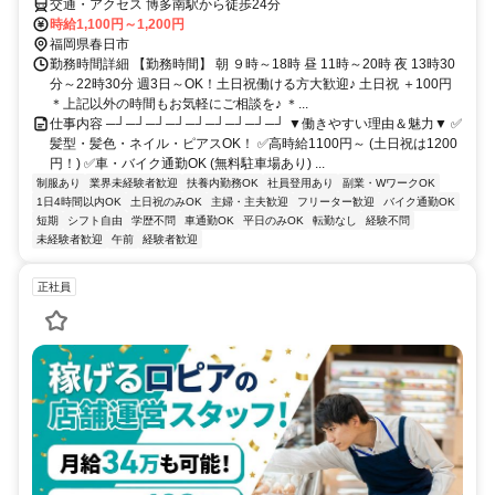
交通・アクセス 博多南駅から徒歩24分
時給1,100円～1,200円
福岡県春日市
勤務時間詳細 【勤務時間】 朝 ９時～18時 昼 11時～20時 夜 13時30
分～22時30分 週3日～OK！土日祝働ける方大歓迎♪ 土日祝 ＋100円
＊上記以外の時間もお気軽にご相談を♪ ＊...
仕事内容 ─┘─┘─┘─┘─┘─┘─┘─┘─┘ ▼働きやすい理由＆魅力▼ ✅
髪型・髪色・ネイル・ピアスOK！ ✅高時給1100円～ (土日祝は1200
円！) ✅車・バイク通勤OK (無料駐車場あり) ...
制服あり
業界未経験者歓迎
扶養内勤務OK
社員登用あり
副業・WワークOK
1日4時間以内OK
土日祝のみOK
主婦・主夫歓迎
フリーター歓迎
バイク通勤OK
短期
シフト自由
学歴不問
車通勤OK
平日のみOK
転勤なし
経験不問
未経験者歓迎
午前
経験者歓迎
正社員