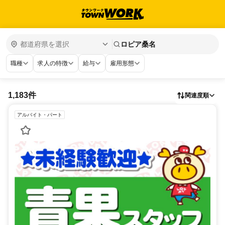
ロピア桑名
職種
求人の特徴
給与
雇用形態
1,183件
関連度順
アルバイト・パート