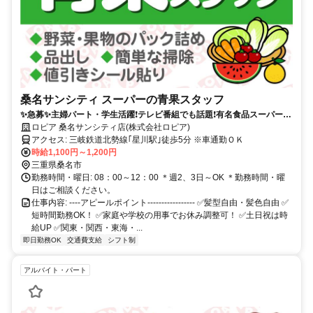
桑名サンシティ スーパーの青果スタッフ
✨急募✨主婦パート・学生活躍❗︎テレビ番組でも話題❗︎有名食品スーパーで
新規募集❗︎土日は時給UP❗︎
ロピア 桑名サンシティ店(株式会社ロピア)
アクセス: 三岐鉄道北勢線｢星川駅｣徒歩5分 ※車通勤ＯＫ
時給1,100円～1,200円
三重県桑名市
勤務時間・曜日: 08：00～12：00 ＊週2、3日～OK ＊勤務時間・曜
日はご相談ください。
仕事内容: ----アピールポイント----------------- ✅髪型自由・髪色自由 ✅️
短時間勤務OK！ ✅️家庭や学校の用事でお休み調整可！ ✅️土日祝は時
給UP ✅️関東・関西・東海・...
即日勤務OK
交通費支給
シフト制
アルバイト・パート