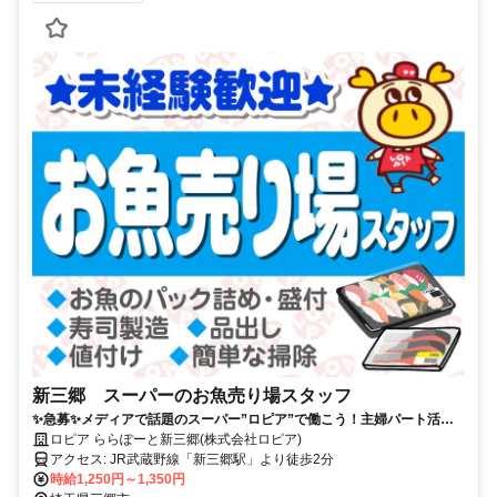
新三郷 スーパーのお魚売り場スタッフ
✨急募✨メディアで話題のスーパー”ロピア”で働こう！主婦パート活躍
中！土日祝は時給UP✨
ロピア ららぽーと新三郷(株式会社ロピア)
アクセス: JR武蔵野線「新三郷駅」より徒歩2分
時給1,250円～1,350円