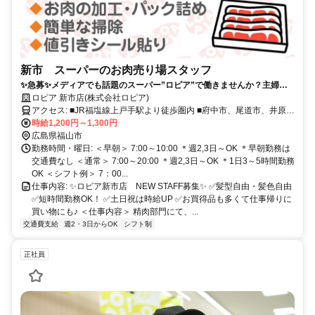
新市 スーパーのお肉売り場スタッフ
✨急募✨メディアでも話題のスーパー”ロピア”で働きませんか？主婦パ
ート・学生活躍❗︎髪色自由/週2,3日～OK/短時間OK
ロピア 新市店(株式会社ロピア)
アクセス: ■JR福塩線上戸手駅より徒歩圏内 ■府中市、尾道市、井原
市、笠岡市、新市駅、高木駅、駅家駅、万能倉駅方面からもアクセス
時給1,200円～1,300円
便利
広島県福山市
勤務時間・曜日: ＜早朝＞ 7:00～10:00 ＊週2,3日～OK ＊早朝勤務は
交通費なし ＜通常＞ 7:00～20:00 ＊週2,3日～OK ＊1日3～5時間勤務
OK ＜シフト例＞ 7：00...
仕事内容: ✨ロピア新市店 NEW STAFF募集✨ ✅️髪型自由・髪色自由
✅️短時間勤務OK！ ✅️土日祝は時給UP ✅️お買得品も多くて仕事帰りに
買い物にも♪ ＜仕事内容＞ 精肉部門にて、...
交通費支給
週2・3日からOK
シフト制
正社員