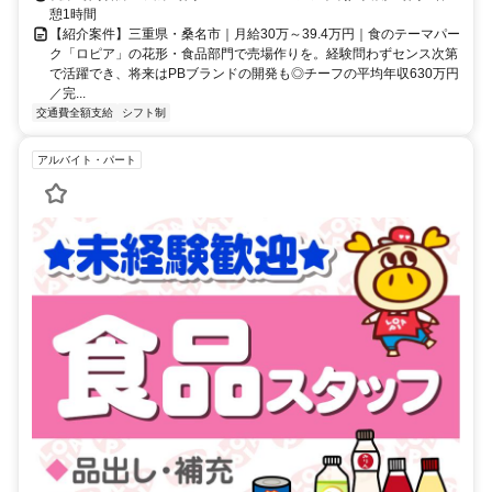
憩1時間
【紹介案件】三重県・桑名市｜月給30万～39.4万円｜食のテーマパー
ク「ロピア」の花形・食品部門で売場作りを。経験問わずセンス次第
で活躍でき、将来はPBブランドの開発も◎チーフの平均年収630万円
／完...
交通費全額支給
シフト制
アルバイト・パート