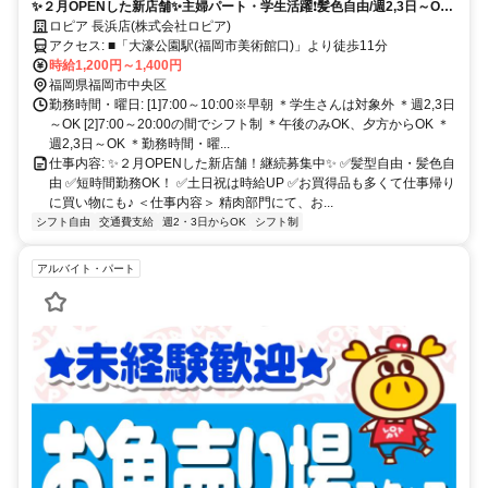
✨２月OPENした新店舗✨主婦パート・学生活躍❗︎髪色自由/週2,3日～OK/
短時間OK
ロピア 長浜店(株式会社ロピア)
アクセス: ■「大濠公園駅(福岡市美術館口)」より徒歩11分
時給1,200円～1,400円
福岡県福岡市中央区
勤務時間・曜日: [1]7:00～10:00※早朝 ＊学生さんは対象外 ＊週2,3日
～OK [2]7:00～20:00の間でシフト制 ＊午後のみOK、夕方からOK ＊
週2,3日～OK ＊勤務時間・曜...
仕事内容: ✨２月OPENした新店舗！継続募集中✨ ✅️髪型自由・髪色自
由 ✅️短時間勤務OK！ ✅️土日祝は時給UP ✅️お買得品も多くて仕事帰り
に買い物にも♪ ＜仕事内容＞ 精肉部門にて、お...
シフト自由
交通費支給
週2・3日からOK
シフト制
アルバイト・パート