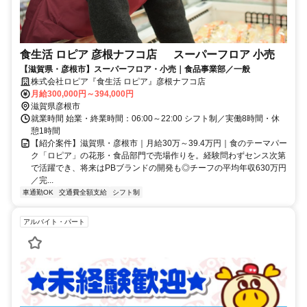
食生活 ロピア 彦根ナフコ店 スーパーフロア 小売
【滋賀県・彦根市】スーパーフロア・小売｜食品事業部／一般
株式会社ロピア『食生活 ロピア』彦根ナフコ店
月給300,000円～394,000円
滋賀県彦根市
就業時間 始業・終業時間：06:00～22:00 シフト制／実働8時間・休
憩1時間
【紹介案件】滋賀県・彦根市｜月給30万～39.4万円｜食のテーマパー
ク「ロピア」の花形・食品部門で売場作りを。経験問わずセンス次第
で活躍でき、将来はPBブランドの開発も◎チーフの平均年収630万円
／完...
車通勤OK
交通費全額支給
シフト制
アルバイト・パート