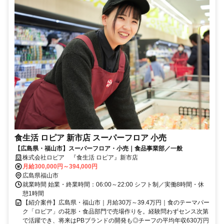
食生活 ロピア 新市店 スーパーフロア 小売
【広島県・福山市】スーパーフロア・小売｜食品事業部／一般
株式会社ロピア 『食生活 ロピア』新市店
月給300,000円～394,000円
広島県福山市
就業時間 始業・終業時間：06:00～22:00 シフト制／実働8時間・休
憩1時間
【紹介案件】広島県・福山市｜月給30万～39.4万円｜食のテーマパー
ク「ロピア」の花形・食品部門で売場作りを。経験問わずセンス次第
で活躍でき、将来はPBブランドの開発も◎チーフの平均年収630万円