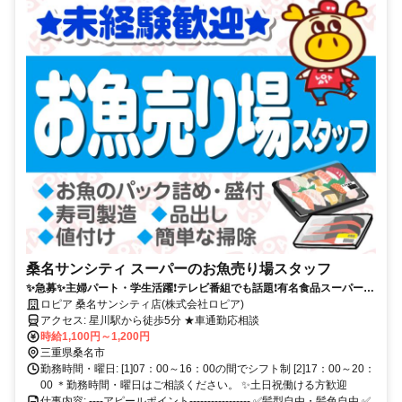
桑名サンシティ スーパーのお魚売り場スタッフ
✨急募✨主婦パート・学生活躍❗︎テレビ番組でも話題❗︎有名食品スーパーで
新規募集❗︎土日は時給UP❗︎
ロピア 桑名サンシティ店(株式会社ロピア)
アクセス: 星川駅から徒歩5分 ★車通勤応相談
時給1,100円～1,200円
三重県桑名市
勤務時間・曜日: [1]07：00～16：00の間でシフト制 [2]17：00～20：
00 ＊勤務時間・曜日はご相談ください。 ✨土日祝働ける方歓迎
仕事内容: ----アピールポイント----------------- ✅髪型自由・髪色自由 ✅️