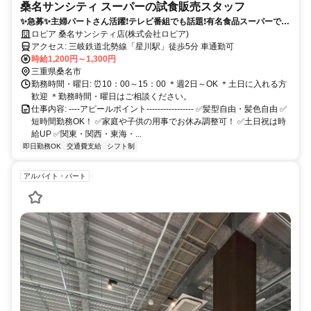
桑名サンシティ スーパーの試食販売スタッフ
✨急募✨主婦パートさん活躍❗︎テレビ番組でも話題❗︎有名食品スーパーで新
規募集❗︎土日祝は時給UP❗︎
ロピア 桑名サンシティ店(株式会社ロピア)
アクセス: 三岐鉄道北勢線「星川駅」徒歩5分 車通勤可
時給1,200円～1,300円
三重県桑名市
勤務時間・曜日: ⏰10：00～15：00 ＊週2日～OK ＊土日に入れる方
歓迎 ＊勤務時間・曜日はご相談ください。
仕事内容: ----アピールポイント----------------- ✅髪型自由・髪色自由 ✅️
短時間勤務OK！ ✅️家庭や子供の用事でお休み調整可！ ✅️土日祝は時
給UP ✅️関東・関西・東海・...
即日勤務OK
交通費支給
シフト制
アルバイト・パート