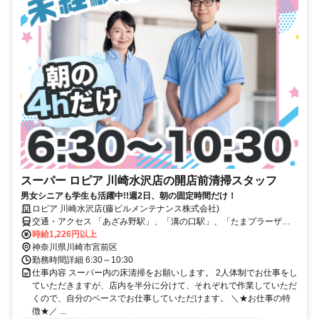
スーパー ロピア 川崎水沢店の開店前清掃スタッフ
男女シニアも学生も活躍中!!週2日、朝の固定時間だけ！
ロピア 川崎水沢店(藤ビルメンテナンス株式会社)
交通・アクセス 「あざみ野駅」、「溝の口駅」、「たまプラーザ
駅」からバス
時給1,226円以上
神奈川県川崎市宮前区
勤務時間詳細 6:30～10:30
仕事内容 スーパー内の床清掃をお願いします。 2人体制でお仕事をし
ていただきますが、店内を半分に分けて、それぞれで作業していただ
くので、自分のペースでお仕事していただけます。 ＼★お仕事の特
徴★／ ...