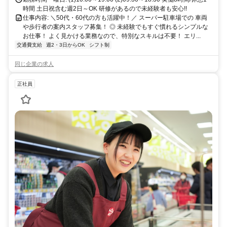
時間 土日祝含む週2日～OK 研修があるので未経験者も安心!!
仕事内容: ＼50代・60代の方も活躍中！／ スーパー駐車場での 車両
や歩行者の案内スタッフ募集！ ◎ 未経験でもすぐ慣れるシンプルな
お仕事！ よく見かける業務なので、特別なスキルは不要！ エリ...
交通費支給
週2・3日からOK
シフト制
同じ企業の求人
正社員