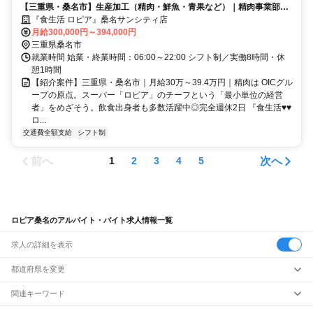
【三重県・桑名市】生産加工（精肉・鮮魚・青果など）｜精肉事業部／
一般
『食生活 ロピア』桑名サンシティ店
月給300,000円～394,000円
三重県桑名市
就業時間 始業・終業時間：06:00～22:00 シフト制／実働8時間・休
憩1時間
【紹介案件】三重県・桑名市｜月給30万～39.4万円｜精肉は OICグル
ープの原点。スーパー「ロピア」のチーフという「最小単位の経営
者」をめざそう。飲食出身者も多数活躍中◎完全週休2日 『食生活♥♥
ロ...
交通費全額支給
シフト制
前へ
次へ
1
2
3
4
5
ロピア桑名のアルバイト・バイト求人情報一覧
求人の詳細を表示
都道府県を変更
関連キーワード
完全在宅ワーク 全国
シール貼り 在宅
現在地周辺
ガチャガチャ
犬カフェ