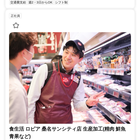
交通費支給
週2・3日からOK
シフト制
正社員
食生活 ロピア 桑名サンシティ店 生産加工(精肉 鮮魚
青果など)