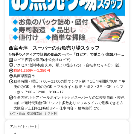
西宮今津 スーパーのお魚売り場スタッフ
✨急募✨メディアで話題の食品スーパー「ロピア」で働こう♪主婦パー
ト・学生活躍中！髪型自由！未経験者歓迎！
ロピア 西宮今津店(株式会社ロピア)
アクセス: 阪神本線 久寿川駅より徒歩12分 （自転車なら４分） 阪急
今津線 今津駅 徒歩12分 阪神本線 今津駅 徒歩14分 阪神本線 甲子園駅
時給1,250円～1,350円
兵庫県西宮市
車7分 阪急今津線 阪神国道駅 車8分 自転車通勤OK
勤務時間・曜日: 7:00～21:00の間でシフト制 ＊1日4時間以内OK ＊午
後のみOK、土日のみOK ＊フルタイム歓迎 ＊週２・3日～OK ＜シフ
ト例＞ 7:00～12:00、8:00～17...
仕事内容: ✨✨アピールポイント✨✨ ✅️スーパーなのに髪型自由・髪色
自由 ✅️短時間勤務OK！シフト多数あり ✅️フルタイムで勤務できる方
大歓迎 ✅️土日祝は時給UP ＜仕事内容＞ 鮮魚部門にて...
シフト自由
交通費支給
シフト制
アルバイト・パート