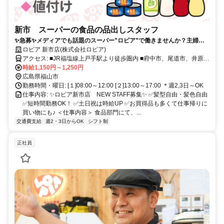
新市 スーパーの食品の品出しスタッフ
✨急募✨メディアでも話題のスーパー”ロピア”で働きませんか？主婦パ
ート・学生活躍❗︎髪色自由/週2,3日～OK/短時間OK
ロピア 新市店(株式会社ロピア)
アクセス: ■JR福塩線上戸手駅より徒歩圏内 ■府中市、尾道市、井原
市、笠岡市、新市駅、高木駅、駅家駅、万能倉駅方面からもアクセス
時給1,150円～1,250円
便利
広島県福山市
勤務時間・曜日: [１]08:00～12:00 [２]13:00～17:00 ＊週2,3日～OK
仕事内容: ✨ロピア新市店 NEW STAFF募集✨ ✅️髪型自由・髪色自由
✅️短時間勤務OK！ ✅️土日祝は時給UP ✅️お買得品も多くて仕事帰りに
買い物にも♪ ＜仕事内容＞ 食品部門にて、...
交通費支給
週2・3日からOK
シフト制
正社員