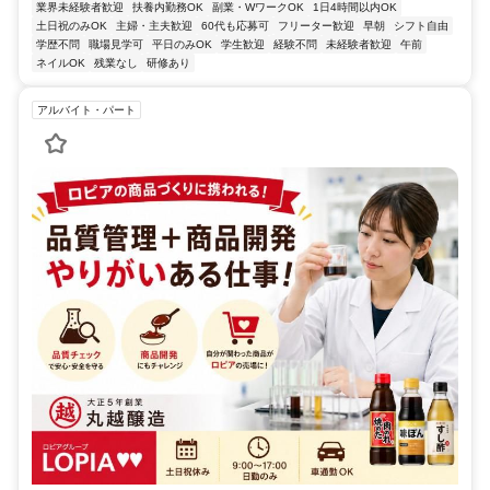
業界未経験者歓迎
扶養内勤務OK
副業・WワークOK
1日4時間以内OK
土日祝のみOK
主婦・主夫歓迎
60代も応募可
フリーター歓迎
早朝
シフト自由
学歴不問
職場見学可
平日のみOK
学生歓迎
経験不問
未経験者歓迎
午前
ネイルOK
残業なし
研修あり
アルバイト・パート