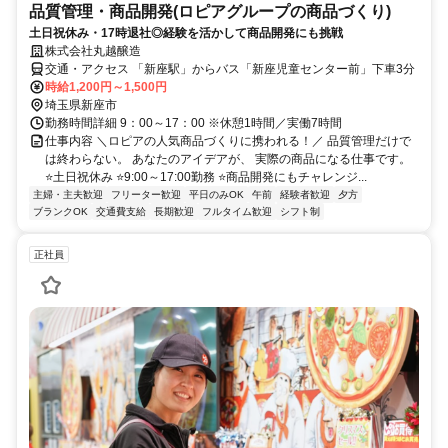
品質管理・商品開発(ロピアグループの商品づくり)
土日祝休み・17時退社◎経験を活かして商品開発にも挑戦
株式会社丸越醸造
交通・アクセス 「新座駅」からバス「新座児童センター前」下車3分
時給1,200円～1,500円
埼玉県新座市
勤務時間詳細 9：00～17：00 ※休憩1時間／実働7時間
仕事内容 ＼ロピアの人気商品づくりに携われる！／ 品質管理だけで
は終わらない。 あなたのアイデアが、 実際の商品になる仕事です。
⭐土日祝休み ⭐9:00～17:00勤務 ⭐商品開発にもチャレンジ...
主婦・主夫歓迎
フリーター歓迎
平日のみOK
午前
経験者歓迎
夕方
ブランクOK
交通費支給
長期歓迎
フルタイム歓迎
シフト制
正社員