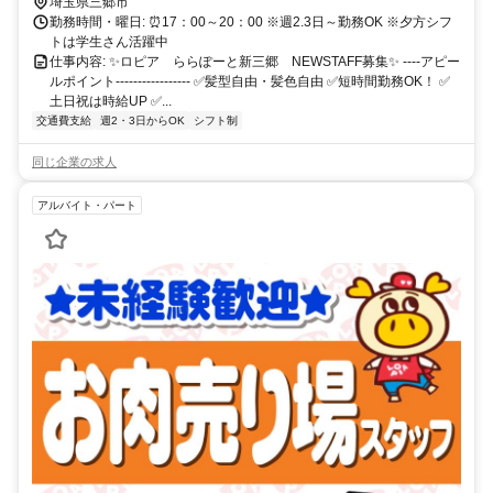
埼玉県三郷市
勤務時間・曜日: ⏰17：00～20：00 ※週2.3日～勤務OK ※夕方シフ
トは学生さん活躍中
仕事内容: ✨ロピア ららぽーと新三郷 NEWSTAFF募集✨ ----アピー
ルポイント----------------- ✅️髪型自由・髪色自由 ✅️短時間勤務OK！ ✅️
土日祝は時給UP ✅️...
交通費支給
週2・3日からOK
シフト制
同じ企業の求人
アルバイト・パート