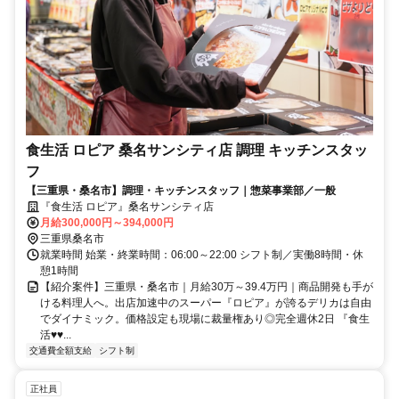
食生活 ロピア 桑名サンシティ店 調理 キッチンスタッ
フ
【三重県・桑名市】調理・キッチンスタッフ｜惣菜事業部／一般
『食生活 ロピア』桑名サンシティ店
月給300,000円～394,000円
三重県桑名市
就業時間 始業・終業時間：06:00～22:00 シフト制／実働8時間・休
憩1時間
【紹介案件】三重県・桑名市｜月給30万～39.4万円｜商品開発も手が
ける料理人へ。出店加速中のスーパー『ロピア』が誇るデリカは自由
でダイナミック。価格設定も現場に裁量権あり◎完全週休2日 『食生
活♥♥...
交通費全額支給
シフト制
正社員