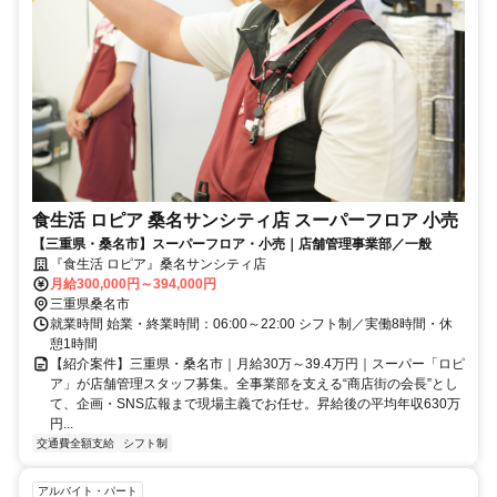
食生活 ロピア 桑名サンシティ店 スーパーフロア 小売
【三重県・桑名市】スーパーフロア・小売｜店舗管理事業部／一般
『食生活 ロピア』桑名サンシティ店
月給300,000円～394,000円
三重県桑名市
就業時間 始業・終業時間：06:00～22:00 シフト制／実働8時間・休
憩1時間
【紹介案件】三重県・桑名市｜月給30万～39.4万円｜スーパー「ロピ
ア」が店舗管理スタッフ募集。全事業部を支える“商店街の会長”とし
て、企画・SNS広報まで現場主義でお任せ。昇給後の平均年収630万
円...
交通費全額支給
シフト制
アルバイト・パート