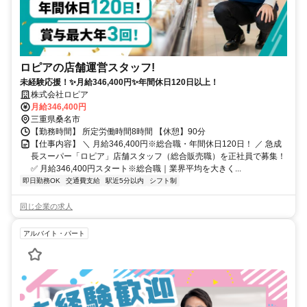
ロピアの店舗運営スタッフ!
未経験応援！✨月給346,400円✨年間休日120日以上！
株式会社ロピア
月給346,400円
三重県桑名市
【勤務時間】 所定労働時間8時間 【休憩】90分
【仕事内容】 ＼ 月給346,400円※総合職・年間休日120日！ ／ 急成
長スーパー「ロピア」店舗スタッフ（総合販売職）を正社員で募集！
✅ 月給346,400円スタート※総合職｜業界平均を大きく...
即日勤務OK
交通費支給
駅近5分以内
シフト制
同じ企業の求人
アルバイト・パート