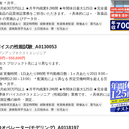
 ＊月平...
月給30万円以上 ★月平均残業9.2時間 ★年間休日最大125日 ★完全週
医薬品の品質保証業務をご担当いただきます。 ＜具体的には＞ ・医薬品
トの実施およびデータ分...
資格取得支援あり
固定時間制
経験者歓迎
有資格者歓迎
研修あり
賞与あり
費支給
資格取得手当あり
土日祝休み
寮・社宅あり
スの性能試験_A0130053
プンアップネクストエンジニア
00円～550,000円
セス プロジェクト先により異なります。
市
 実働時間：1日あたり8時間 平均勤務日数：1ヶ月あたり20日 9:00～
休憩時間12:00～13:00） ＊配属先により異なる 所定労働時間を超える労
 ＊月平...
月給30万円以上 ★月平均残業9.2時間 ★年間休日最大125日 ★完全週
半導体デバイスのテストエンジニア（性能試験）業務です。 ＜具体的には
測定機の操作 ・測定...
資格取得支援あり
固定時間制
経験者歓迎
有資格者歓迎
研修あり
賞与あり
費支給
資格取得手当あり
土日祝休み
寮・社宅あり
オペレーター(モデリング)_A0118197