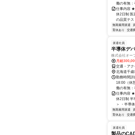
働の有無：有
仕事内容 ★
休2日制 
の品質テス
無期雇用派遣
育休あり
交通
派遣社員
半導体デバイ
株式会社オー
月給300,0
交通・アク
北海道千歳
勤務時間詳細
18:00（
働の有無：有
仕事内容 ★
休2日制 
＞ ・半導体
無期雇用派遣
育休あり
交通
派遣社員
製品のCAD