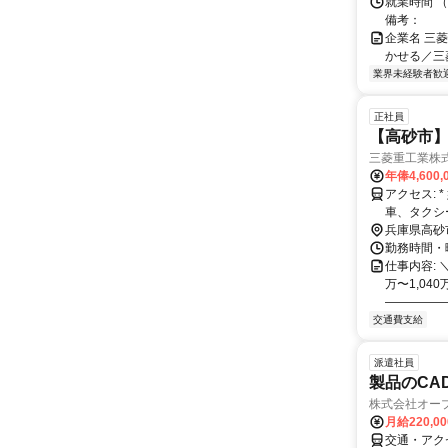
就業時間 
備考：
企業名 三
かせる／三菱
業界未経験者歓
正社員
【高砂市】
三菱重工業株
年俸4,600,
アクセス: * 姫路駅下車（新幹線側）、タクシーで正門まで約30分 * 加古川駅下
車、タクシーで正
門まで約5
兵庫県高砂
勤務時間・曜日
仕事内容: 
万〜1,04
――――――
交通費支給
派遣社員
製品のCAD
株式会社オー
月給220,0
交通・アク