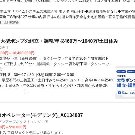
（1日あたり所定労働時間08時間）フレックスタイム制あり（コアタイム無） 休憩：6
菱重工マリタイムシステムズ株式会社 求人名 岡山玉野◆調達職※転勤なし◆営業や
重工G/年休127 仕事の内容 日本の防衛や海洋安全を支える艦船・官公庁船(巡視船..
迎
土日祝休み
大型ポンプの組立・調整/年収460万〜1040万/土日休み
式会社
000円～10,400,000円
門まで約20分 * 山陽電鉄・タクシー 高砂駅下車、タクシーで正
分 山陽電鉄・徒歩 荒井駅下車、徒歩で正門まで約5分
市
: 8：30〜17：30（休憩時間12:00〜13:00）
＼ 学歴不問の三菱重工！土日休みで年収460万〜！／ 高卒OK／年収460
0万／土日休み・年休126日 寮・社宅あり／姫路・加古川から通勤OK
――――――...
オペレーター(モデリング)_A0134887
プンアップネクストエンジニア
00円～550,000円
セス プロジェクト先により異なります。