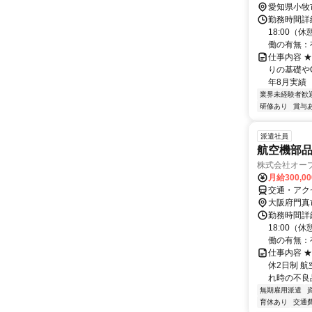
愛知県小牧
勤務時間詳細
18:00（
働の有無：有
仕事内容 ★
りの基礎やC
年8月実績 【
業界未経験者歓
研修あり
賞与
派遣社員
航空機部品の
株式会社オー
月給300,0
交通・アク
大阪府門真
勤務時間詳細
18:00（
働の有無：有
仕事内容 ★
休2日制 
れ時の不良品
無期雇用派遣
育休あり
交通