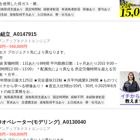
使用した排ガス・燃...
資格取得支援あり
固定時間制
経験者歓迎
有資格者歓迎
研修あり
賞与あり
費支給
資格取得手当あり
土日祝休み
寮・社宅あり
立_A0147915
プンアップネクストエンジニア
00円～550,000円
セス プロジェクト先により異なります。
市
 実働時間：1日あたり8時間 平均勤務日数：1ヶ月あたり20日 9:00～
休憩時間12:00～13:00） ＊配属先により異なる 所定労働時間を超える労
 ＊月平...
年間休日最大125日 ★完全週休2日制 ★月平均残業9.2時間 ★ものづく
チから学べる研修あり！ ★直近入社9割が20代・30代 ※2025年8月
トの組立業務をお...
迎
無期雇用派遣
資格取得支援あり
固定時間制
経験不問
未経験者歓迎
あり
育休あり
交通費支給
資格取得手当あり
土日祝休み
寮・社宅あり
オペレーター(モデリング)_A0130040
プンアップネクストエンジニア
00円～550,000円