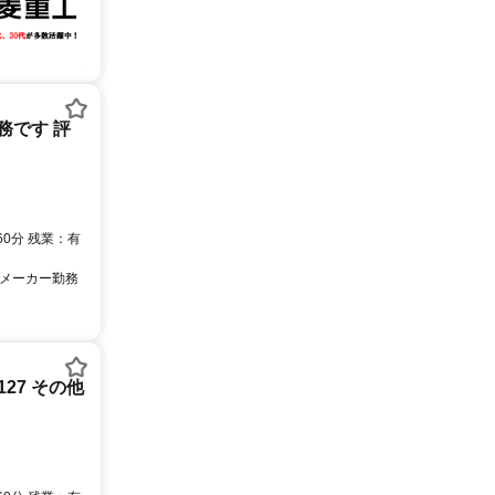
務です 評
0分 残業：有
工メーカー勤務
27 その他