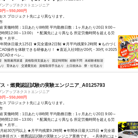
プンアップネクストエンジニア
00円～550,000円
セス プロジェクト先により異なります。
市
 実働時間：1日あたり8時間 平均勤務日数：1ヶ月あたり20日 9:00～
休憩時間12:00～13:00） ＊配属先により異なる 所定労働時間を超える労
 ＊月平...
年間休日最大125日 ★完全週休2日制 ★月平均残業9.2時間 ★ものづく
AD操作を体験できる研修あり！ ★直近入社9割が20代・30代 ※2025
CADオペレ...
迎
無期雇用派遣
資格取得支援あり
固定時間制
経験不問
未経験者歓迎
あり
育休あり
交通費支給
資格取得手当あり
土日祝休み
寮・社宅あり
ス・燃費認証試験の実験エンジニア_A0125793
プンアップネクストエンジニア
00円～550,000円
セス プロジェクト先により異なります。
市
 実働時間：1日あたり8時間 平均勤務日数：1ヶ月あたり20日 9:00～
休憩時間12:00～13:00） ＊配属先により異なる 所定労働時間を超える労
 ＊月平...
月給30万円以上 ★月平均残業9.2時間 ★年間休日最大125日 ★完全週
自動車排ガス・燃費認証試験の実験エンジニア業務です。 ＜具体的には＞