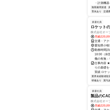
・計測機器を
無期雇用派遣
育休あり
交通
派遣社員
ロケットの組
株式会社オー
月給220,0
交通・アク
愛知県小牧
勤務時間詳細
18:00（
働の有無：有
仕事内容 ★
りの基礎をイ
実績 ロケッ
業界未経験者歓
研修あり
賞与
派遣社員
製品のCAD
株式会社オー
月給220,0