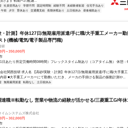
けます 転勤への配慮...
迎
社員登用あり
学歴不問
固定時間制
経験不問
未経験者歓迎
住宅手当あり
午前
夕方
育休あり
交通費支給
長期休暇あり
土日祝休み
昼食補助あり
験・計測】年休127日/無期雇用派遣/手に職/大手重工メーカー勤
スト(機械/電気/電子製品専門職)
技研
00円～350,000円
市
（1日あたり所定労働時間08時間）フレックスタイム制あり（コアタイム無） 休憩：6
式会社関西技研 求人名 【高砂/実験・計測】年休127日/無期雇用派遣/手に職/大手重
の内容 ■大手重工メーカーにて勤務いただき、メーカの手掛ける製品の振動計測や...
迎
無期雇用派遣
転勤なし
土日祝休み
調達職※転勤なし 営業や物流の経験が活かせる/三菱重工G/年休1
タイムシステムズ株式会社
00円～302,000円
市