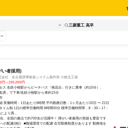
三菱重工 高卒
態
がい者採用)
式会社 名古屋誘導推進システム製作所 小牧北工場
00円～295,000円
セス 名鉄小牧駅からピーチバス「桃花台」行きに乗車（約10分）、
名誘」で下車/名鉄小牧駅から車約15分
市
 実働時間：1日あたり8時間 平均勤務日数：1ヶ月あたり20日 〜 22日
イム制 1日の標準労働時間 8時間00分 標準労働時間帯…8：30～17：
により異...
現在、全国の拠点で約700名が活躍中！ 障がい者雇用の実績も豊富です
いへの配慮(例)》 ■職場環境での配慮 在宅勤務制度があります 勤務地を