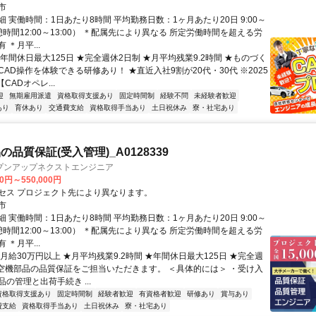
市
 実働時間：1日あたり8時間 平均勤務日数：1ヶ月あたり20日 9:00～
休憩時間12:00～13:00） ＊配属先により異なる 所定労働時間を超える労
 ＊月平...
年間休日最大125日 ★完全週休2日制 ★月平均残業9.2時間 ★ものづく
AD操作を体験できる研修あり！ ★直近入社9割が20代・30代 ※2025
CADオペレ...
迎
無期雇用派遣
資格取得支援あり
固定時間制
経験不問
未経験者歓迎
あり
育休あり
交通費支給
資格取得手当あり
土日祝休み
寮・社宅あり
品質保証(受入管理)_A0128339
プンアップネクストエンジニア
00円～550,000円
セス プロジェクト先により異なります。
市
 実働時間：1日あたり8時間 平均勤務日数：1ヶ月あたり20日 9:00～
休憩時間12:00～13:00） ＊配属先により異なる 所定労働時間を超える労
 ＊月平...
月給30万円以上 ★月平均残業9.2時間 ★年間休日最大125日 ★完全週
航空機部品の品質保証をご担当いただきます。 ＜具体的には＞ ・受け入
の管理と出荷手続き ...
資格取得支援あり
固定時間制
経験者歓迎
有資格者歓迎
研修あり
賞与あり
費支給
資格取得手当あり
土日祝休み
寮・社宅あり