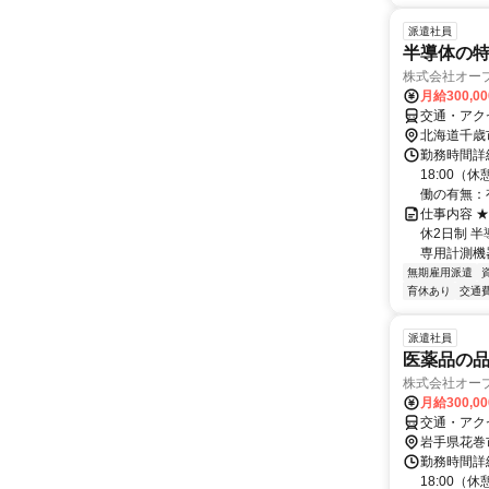
派遣社員
半導体の特性
株式会社オー
月給300,0
交通・アク
北海道千歳
勤務時間詳細
18:00（
働の有無：有
仕事内容 ★
休2日制 
専用計測機
無期雇用派遣
育休あり
交通
派遣社員
医薬品の品質
株式会社オー
月給300,0
交通・アク
岩手県花巻
勤務時間詳細
18:00（