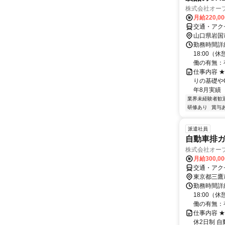
株式会社オー
月給220,0
交通・アク
山口県岩国
勤務時間詳細
18:00（
働の有無：有
仕事内容 ★
りの基礎やC
年8月実績 【
業界未経験者歓
研修あり
賞与
派遣社員
自動車排ガ
株式会社オー
月給300,0
交通・アク
東京都三鷹
勤務時間詳細
18:00（
働の有無：有
仕事内容 ★
休2日制 