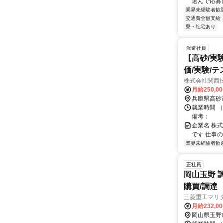
選んで応募頂
業界未経験者歓
交通費全額支給
寮・社宅あり
派遣社員
【高砂/実
価/実験/テ
株式会社関西
月給250,0
兵庫県高砂
就業時間 
備考：
企業名 株
です 仕事
業界未経験者歓
正社員
岡山玉野 
購買/調達
三菱重工マリ
月給232,0
岡山県玉野