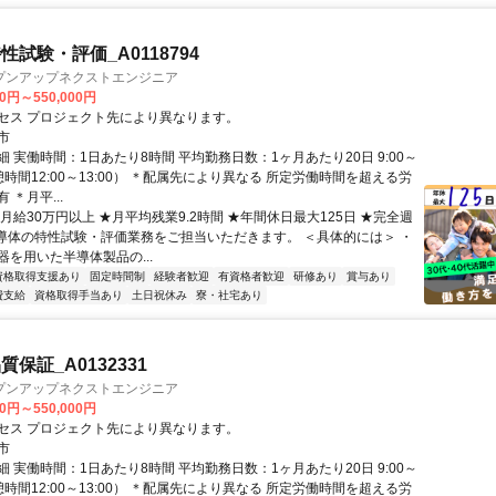
試験・評価_A0118794
プンアップネクストエンジニア
00円～550,000円
セス プロジェクト先により異なります。
市
 実働時間：1日あたり8時間 平均勤務日数：1ヶ月あたり20日 9:00～
休憩時間12:00～13:00） ＊配属先により異なる 所定労働時間を超える労
 ＊月平...
月給30万円以上 ★月平均残業9.2時間 ★年間休日最大125日 ★完全週
半導体の特性試験・評価業務をご担当いただきます。 ＜具体的には＞ ・
器を用いた半導体製品の...
資格取得支援あり
固定時間制
経験者歓迎
有資格者歓迎
研修あり
賞与あり
費支給
資格取得手当あり
土日祝休み
寮・社宅あり
保証_A0132331
プンアップネクストエンジニア
00円～550,000円
セス プロジェクト先により異なります。
市
 実働時間：1日あたり8時間 平均勤務日数：1ヶ月あたり20日 9:00～
休憩時間12:00～13:00） ＊配属先により異なる 所定労働時間を超える労