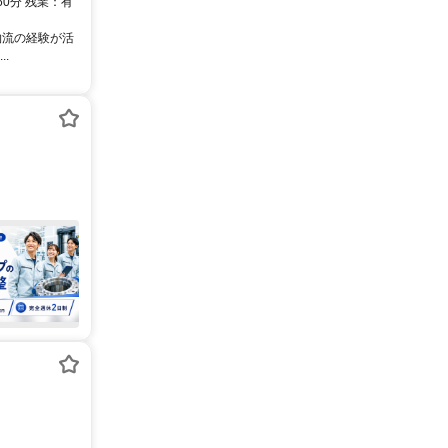
0分 残業：有
物流の経験が活
.