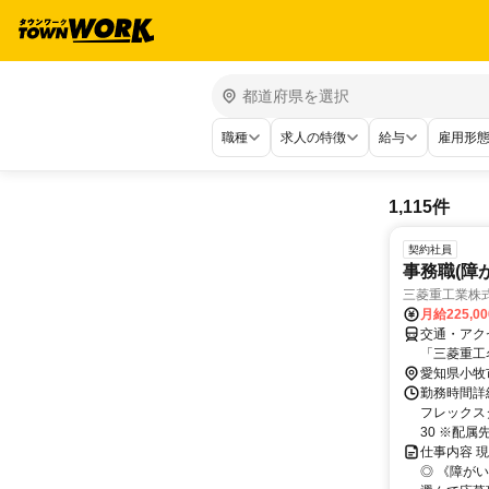
職種
求人の特徴
給与
雇用形
1,115件
契約社員
事務職(障
三菱重工業株
月給225,0
交通・アク
「三菱重工
愛知県小牧
勤務時間詳細
フレックスタ
30 ※配属先
仕事内容 
◎ 《障が