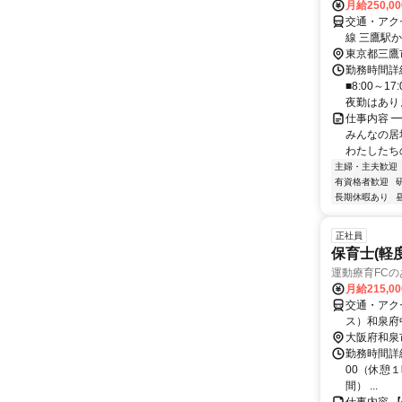
月給250,0
交通・アクセ
線 三鷹駅
東京都三鷹
勤務時間詳細
■8:00～
夜勤はありま
仕事内容 
みんなの居
わたしたちの
主婦・主夫歓迎
有資格者歓迎
長期休暇あり
正社員
保育士(軽
運動療育FC
月給215,0
交通・アク
ス）和泉府
「和泉府中
大阪府和泉
動療育FC
勤務時間詳細
00（休憩１
間） ...