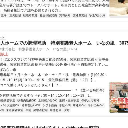
ジョイフル千種は、JR・地下鉄千種駅から徒歩1分の好立地にある、入居
立から要介護までのトータルサポート」を目的とした複合型の高齢者福
。 高齢者施設で介護を必要とされる方...
主婦・主夫歓迎
経験者歓迎
社会保険完備
賞与あり
交通費支給
駅近5分以内
ート
人ホームでの調理補助 特別養護老人ホーム いなの里 307
株式会社 特別養護老人ホーム いなの里(3075)
0円以上
つくばエクスプレス 守谷中央東口徒歩約50分、関東鉄道常総線 守谷中央
50分、関東鉄道常総線 稲戸井徒歩約50分 ※住所から自動設定している
Pの位置がずれている場合がございます
ばみらい市
勤務曜日：月・火・水・木・金・土・日・祝 ・勤務時間： [1] 09:30～
] 14:15～19:15 [3] 10:00～19:15 ・最低勤務日数（週）：2日 【...
【ココで働くメリットがたくさん！】 ＊・
―――――――――――――――――――――・＊ 《選べる時間帯》
有効活用できます☆ ⇒9：30～14：15／14：15～19：1...
未経験者歓迎
扶養内勤務OK
土日祝のみOK
主婦・主夫歓迎
60代も応募可
バイク通勤OK
給料前払いOK
シフト自由
学歴不問
車通勤OK
平日のみOK
不問
未経験者歓迎
午前
経験者歓迎
研修あり
夕方