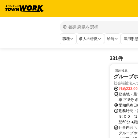
職種
求人の特徴
給与
雇用形
331件
契約社員
グループ
社会福祉法人
月給233,0
勤務地・最寄
車で18分
愛知県春日
勤務時間・期
９:００ 
憩60分 ●残業
仕事内容 ＼
グループホ