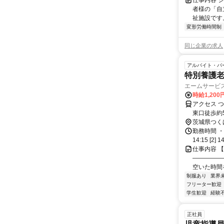
仕事内容 
者様の「自
祉施設です
変形労働時間制
同じ企業の求人
アルバイト・パ
特別養護老
エームサービス
時給1,20
アクセス 
東口徒歩約
ため、MA
茨城県つく
勤務時間 ・
14:15 [2
仕事内容 
―――――
空いた時間を
制服あり
業界
フリーター歓迎
学生歓迎
経験
正社員