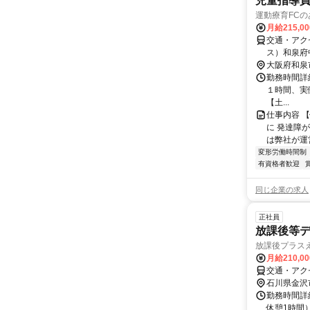
児童指導員
運動療育FC
月給215,0
交通・アク
ス）和泉府
「和泉府中
大阪府和泉
動療育FC
勤務時間詳細 
１時間、実働
【土...
仕事内容 
に 発達障
は弊社が運
変形労働時間制
有資格者歓迎
同じ企業の求人
正社員
放課後等
放課後プラス
月給210,0
交通・アク
石川県金沢
勤務時間詳細 
休憩1時間）