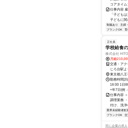
コアタイム）.
仕事内容 
「子どもは
子どもに関
制服あり
主婦
ブランクOK
育
正社員
学校給食
株式会社 HIT
月給210,0
交通・アク
じろ台駅よ
東京都八王
勤務時間詳細
16:00 
+年7日(例：
仕事内容 
調理業務 
付け、洗浄
業界未経験者歓
ブランクOK
交
同じ企業の求人