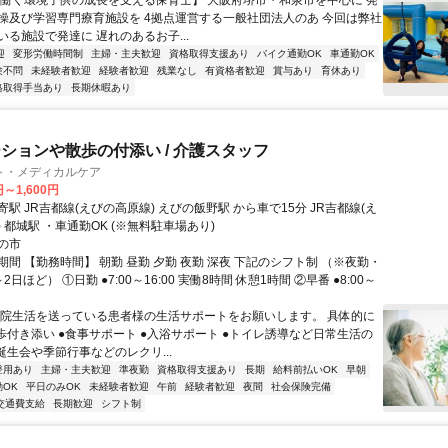
【働く環境子供の成長を支える保育士】 大阪府堺市・和泉市を中心に 発
操及び学習専門療育施設を 4拠点運営する一般社団法人のあ 今回は弊社
る施設で発達に 遅れのあるお子...
迎
変形労働時間制
主婦・主夫歓迎
資格取得支援あり
バイク通勤OK
車通勤OK
験不問
未経験者歓迎
経験者歓迎
残業なし
有資格者歓迎
賞与あり
育休あり
格取得手当あり
長期休暇あり
ションや散歩の付添い / 介護スタッフ
ト・メディカルケア
円～1,600円
駅 JR吉都線(えびの高原線) えびの飯野駅 から車で15分 JR吉都線(え
 都城駅 ・車通勤OK (※無料駐車場あり)
の市
間 【勤務時間】 朝勤 昼勤 夕勤 夜勤 深夜 下記のシフト制 （※夜勤・
日ほど） ①日勤 ●7:00～16:00 実働8時間 休憩1時間 ②早番 ●8:00～
入院生活を送っている患者様の生活サポートをお願いします。 具体的に
散歩付き添い ●食事サポート ●入浴サポート ●トイレ誘導など日常生活の
誕生会や季節行事などのレクリ...
登用あり
主婦・主夫歓迎
準夜勤
資格取得支援あり
長期
給料前払いOK
早朝
OK
平日のみOK
未経験者歓迎
午前
経験者歓迎
夜間
社会保険完備
交通費支給
長期歓迎
シフト制