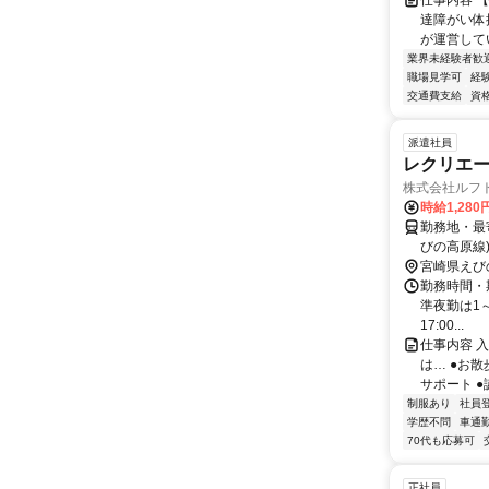
仕事内容 
達障がい体
が運営してい
業界未経験者歓
職場見学可
経
交通費支給
資
派遣社員
レクリエー
株式会社ルフ
時給1,280
勤務地・最寄
びの高原線)
宮崎県えび
勤務時間・期
準夜勤は1～2
17:00...
仕事内容 
は… ●お
サポート ●
制服あり
社員
学歴不問
車通勤
70代も応募可
正社員