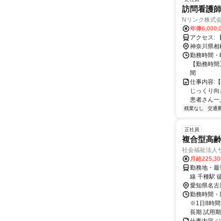
訪問看護師
Nリンク株式
年俸6,000
ア
神奈川県相
勤務時間・
【勤務時間】
間
仕事内容:
じっくり向
患者さん一人
残業なし
交通
正社員
複合型高
社会福祉法人
月給225,3
勤務地・最寄
線 千種駅 
10分 桜通
愛知県名古
為、通いやすい施設です♪ ★無料駐
勤務時間・期
多数＞ □
※1日8時
市・安城市
長期 試用期