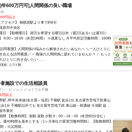
|年600万円可|人間関係の良い職場
会社
,000円以上
クセス: 【アクセス】 相模原駅より車で約6分
模原市中央区
曜日: 【勤務曜日】 就労を希望する曜日以外（週2日あるいは週3日）
 9:00～18:00（休憩1時間） ※残業なし 月平均所定労働時間：160時
 ​【訪問看護】人間関係の悩みから解放されたいあなたへ ＼一人ひとりに
き合える訪問看護／ ✅ 職場の人間関係に疲れていませんか？ ✅ もっと
ひとりに向き合いたい… ...
費支給
シフト制
齢者施設での生活相談員
サン・ビジョン ジョイフル千種
00円以上
駅 JR中央本線(名古屋～塩尻) 千種駅 徒歩1分 名古屋市営地下鉄東山
徒歩1分 千種駅以外でも 名古屋市営地下鉄 東山線・桜通線 今池駅 徒歩
線 久屋大通駅 自転車15分 東山線・名城線 栄駅 自転車15分 の立地の
屋市東区
輪場あり ＜名古屋市以外から通っている職員も
間 【勤務時間】 朝勤 昼勤 夕勤 9：00～18：00（休憩60分含む）
愛知県 弥富市・稲沢市・春日井市・尾張旭市・瀬戸市・長久手市・豊田
間、週40時間を基本とする（1ヶ月単位の変形労働時間制） 【勤務期間】
・岡崎市・東海市・知多市・半田市 □岐阜県 各務原市・岐阜市 など
間：※試用期...