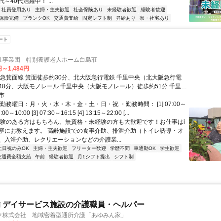
代～40代活躍中！ ...
社員登用あり
主婦・主夫歓迎
社会保険あり
未経験者歓迎
経験者歓迎
保険完備
ブランクOK
交通費支給
固定シフト制
昇給あり
寮・社宅あり
ート
祉事業団 特別養護老人ホーム白島荘
円～1,484円
阪急箕面線 箕面徒歩約30分、北大阪急行電鉄 千里中央（北大阪急行電
48分、大阪モノレール 千里中央（大阪モノレール）徒歩約51分 千里中
ス「白島北」下車 徒歩3分、箕面～阪急バス「白島」下車 徒歩8分
市
勤務曜日：月・火・水・木・金・土・日・祝 ・勤務時間： [1] 07:00～
7:00～10:00 [3] 07:30～16:15 [4] 13:15～22:00 [...
経験のある方はもちろん、無資格・未経験の方も大歓迎です！お仕事はi
寧にお教えます。 高齢施設での食事介助、排泄介助（トイレ誘導・オ
、入浴介助、レクリエーションなどの介護業...
土日祝のみOK
主婦・主夫歓迎
フリーター歓迎
学歴不問
車通勤OK
学生歓迎
交通費全額支給
午前
経験者歓迎
月1シフト提出
シフト制
 デイサービス施設の介護職員・ヘルパー
ク株式会社 地域密着型通所介護「あゆみん家」