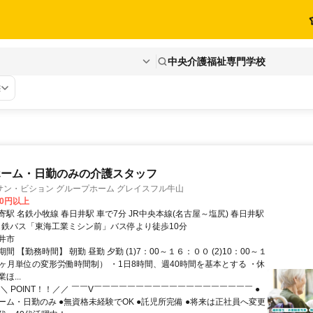
中央介護福祉専門学校
態
ホーム・日勤のみの介護スタッフ
サン・ビション グループホーム グレイスフル牛山
00円以上
駅 名鉄小牧線 春日井駅 車で7分 JR中央本線(名古屋～塩尻) 春日井駅
 名鉄バス「東海工業ミシン前」バス停より徒歩10分
井市
間 【勤務時間】 朝勤 昼勤 夕勤 (1)7：00～１６：００ (2)10：00～１
（1ヶ月単位の変形労働時間制） ・1日8時間、週40時間を基本とする ・休
ほ...
＼ POINT！！／／ ￣￣V￣￣￣￣￣￣￣￣￣￣￣￣￣￣￣￣￣￣￣ ●
ーム・日勤のみ ●無資格未経験でOK ●託児所完備 ●将来は正社員へ変更