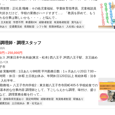
..
雇用形態：正社員 職種：その他児童福祉、学童保育指導員、児童相談員
大好きだけど、学校の業務がハードすぎて…」 「教員を辞めて、もう
わる仕事は難しいかも・・・」と悩んで...
・主夫歓迎
学歴不問
車通勤OK
経験者歓迎
有資格者歓迎
賞与あり
休あり
交通費支給
長期歓迎
シフト制
長期休暇あり
入社祝い金あり
の調理師・調理スタッフ
OWA
00円～250,000円
セス JR東日本中央本線(東京－松本) 西八王子 JR西八王子駅、京王線め
りバス
子市
 実働時間：1日あたり8時間 平均勤務日数：1ヶ月あたり20日 7:00～
1日8時間 ・休日・休暇 土日祝お休み、年間休日120日以上 有給休暇：法令
入社半年...
＜勤務地＞ 八王子市内学校2：東京都八王子市寺田町405-5 学校給食での
・基本的な仕事内容 調理師として、下ごしらえから調理、味付け、盛り
など、調理業務全般を行って...
迎
資格取得支援あり
固定時間制
経験者歓迎
有資格者歓迎
研修あり
通費支給
土日祝休み
寮・社宅あり