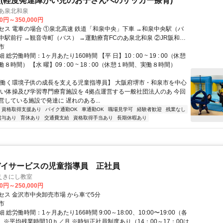
(軽度発達障がい児のお子さんへのサッカー療育)
のあ泉北和泉
00円～350,000円
セス 電車の場合 ①泉北高速 鉄道「和泉中央」下車 →和泉中央駅（バ
中駅前行 →観音寺町（バス） →運動療育FCのあ泉北和泉 ②JR阪和線
」下車 →和泉府中駅前（バス）和泉中央駅行 →観音寺町（バス） →運
市
のあ泉北和泉
総労働時間：1ヶ月あたり160時間 【平 日】10 : 00 ~ 19 : 00（休憩
８時間） 【水 曜】09 : 00 ~ 18 : 00（休憩１時間、実働８時間）
【働く環境子供の成長を支える児童指導員】 大阪府堺市・和泉市を中心
がい体操及び学習専門療育施設を 4拠点運営する一般社団法人のあ 今回
営している施設で発達に 遅れのある...
資格取得支援あり
バイク通勤OK
車通勤OK
職場見学可
経験者歓迎
残業なし
賞与あり
育休あり
交通費支給
資格取得手当あり
長期休暇あり
デイサービスの児童指導員 正社員
えきにし教室
00円～250,000円
セス 金沢市中央卸売市場 から車で5分
市
総労働時間：1ヶ月あたり166時間 9:00～18:00、10:00〜19:00（各
 ※平均残業時間10ｈ／月 ※時短正社員制度あり（14：00～17：00は