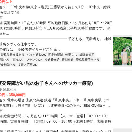
00円以上
ス ・JR中央本線(東京～塩尻) 三鷹駅から徒歩で7分 ・JR中央・総武
から徒歩で7分
市
 実働時間：1日あたり8時間 平均勤務日数：1ヶ月あたり18日 〜 20日
17:00 (実働8時間／休憩1時間) ※1カ月の残業は平均10時間程度です。 ※
せ...
━━━━━━━━━━━━━━━━━━━━ 子どもも。高齢者も。 地域
場所をつくる仕事です。 ━━━━━━━━━━━━━━━━━━━━
施設は、 高齢者デイサービスと 放...
資格取得支援あり
バイク通勤OK
固定時間制
転勤なし
経験者歓迎
研修あり
賞与あり
ブランクOK
交通費支給
長期歓迎
資格取得手当あり
昼食補助あり
友達と応募OK
度発達障がい児のお子さんへのサッカー療育)
のあ泉北和泉
00円～350,000円
セス 電車の場合 ①泉北高速 鉄道「和泉中央」下車 →和泉中央駅（バ
中駅前行 →観音寺町（バス） →運動療育FCのあ泉北和泉 ②JR阪和線
」下車 →和泉府中駅前（バス）和泉中央駅行 →観音寺町（バス） →運
市
のあ泉北和泉
 総労働時間：1ヶ月あたり160時間 【火・木・金曜】10 : 00 ~ 19 :
時間、実働８時間） 【水曜】09 : 00 ~ 18 : 00（休憩１時間、実働８時