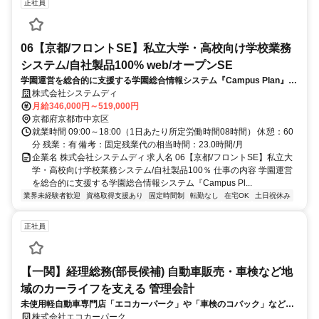
正社員
06【京都/フロントSE】私立大学・高校向け学校業務
システム/自社製品100% web/オープンSE
学園運営を総合的に支援する学園総合情報システム『Campus Plan』の
導入支援をお任せします。AIを組み合わせた新機能を追加するなどバー
株式会社システムディ
ジョンアップを続け、導入実績は順調に伸長しています。学籍教務や会
月給346,000円～519,000円
計、
京都府京都市中京区
就業時間 09:00～18:00（1日あたり所定労働時間08時間） 休憩：60
分 残業：有 備考：固定残業代の相当時間：23.0時間/月
企業名 株式会社システムディ 求人名 06【京都/フロントSE】私立大
学・高校向け学校業務システム/自社製品100％ 仕事の内容 学園運営
を総合的に支援する学園総合情報システム『Campus Pl...
業界未経験者歓迎
資格取得支援あり
固定時間制
転勤なし
在宅OK
土日祝休み
正社員
【一関】経理総務(部長候補) 自動車販売・車検など地
域のカーライフを支える 管理会計
未使用軽自動車専門店「エコカーパーク」や「車検のコバック」などを
展開し、地域のカーライフを総合的にサポートしている当社にて、経理
株式会社エコカーパーク