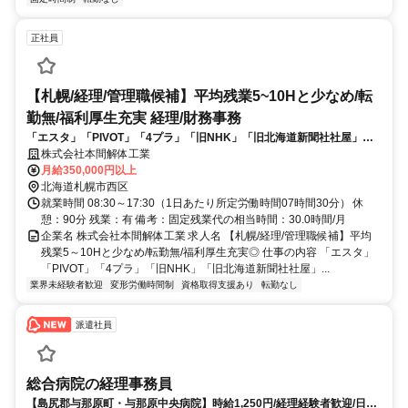
正社員
【札幌/経理/管理職候補】平均残業5~10Hと少なめ/転
勤無/福利厚生充実 経理/財務事務
「エスタ」「PIVOT」「4プラ」「旧NHK」「旧北海道新聞社社屋」
「旧北海道銀行社屋」などを手掛ける道内トップの解体工事会社で、経
株式会社本間解体工業
理業務を募集しております。
月給350,000円以上
北海道札幌市西区
就業時間 08:30～17:30（1日あたり所定労働時間07時間30分） 休
憩：90分 残業：有 備考：固定残業代の相当時間：30.0時間/月
企業名 株式会社本間解体工業 求人名 【札幌/経理/管理職候補】平均
残業5～10Hと少なめ/転勤無/福利厚生充実◎ 仕事の内容 「エスタ」
「PIVOT」「4プラ」「旧NHK」「旧北海道新聞社社屋」...
業界未経験者歓迎
変形労働時間制
資格取得支援あり
転勤なし
派遣社員
総合病院の経理事務員
【島尻郡与那原町・与那原中央病院】時給1,250円/経理経験者歓迎/日祝