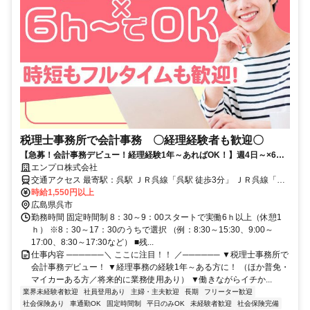
税理士事務所で会計事務 〇経理経験者も歓迎〇
【急募！会計事務デビュー！経理経験1年～あればOK！】週4日～×6ｈ
～／もちろん会計経験者は大歓迎！社員登用も！＠呉駅そば・要車通勤
エンプロ株式会社
交通アクセス 最寄駅：呉駅 ＪＲ呉線「呉駅 徒歩3分」 ＪＲ呉線「新
広駅 車18分」 ＪＲ呉線「坂駅 車21分」 所在地：広島県呉市中央 ※
時給1,550円以上
要車通勤（P無料）
広島県呉市
勤務時間 固定時間制 8：30～9：00スタートで実働6ｈ以上（休憩1
ｈ） ※8：30～17：30のうちで選択 （例：8:30～15:30、9:00～
17:00、8:30～17:30など） ■残...
仕事内容 ──────＼ ここに注目！！ ／────── ▼税理士事務所で
会計事務デビュー！ ▼経理事務の経験1年～ある方に！ （ほか普免・
マイカーある方／将来的に業務使用あり） ▼働きながらイチか...
業界未経験者歓迎
社員登用あり
主婦・主夫歓迎
長期
フリーター歓迎
社会保険あり
車通勤OK
固定時間制
平日のみOK
未経験者歓迎
社会保険完備