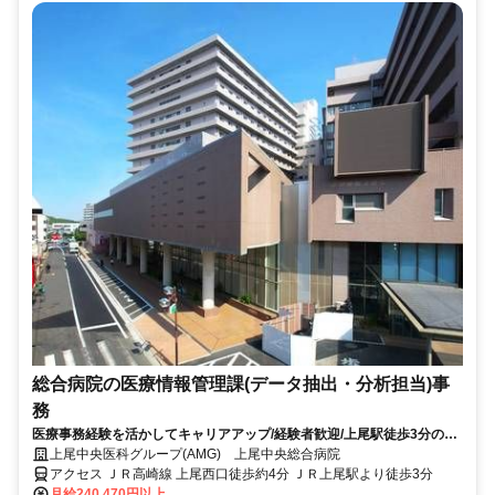
総合病院の医療情報管理課(データ抽出・分析担当)事
務
医療事務経験を活かしてキャリアアップ/経験者歓迎/上尾駅徒歩3分の好
立地/安心の大手医療グループで福利厚生充実/有給消化率95％以上
上尾中央医科グループ(AMG) 上尾中央総合病院
アクセス ＪＲ高崎線 上尾西口徒歩約4分 ＪＲ上尾駅より徒歩3分
月給240,470円以上