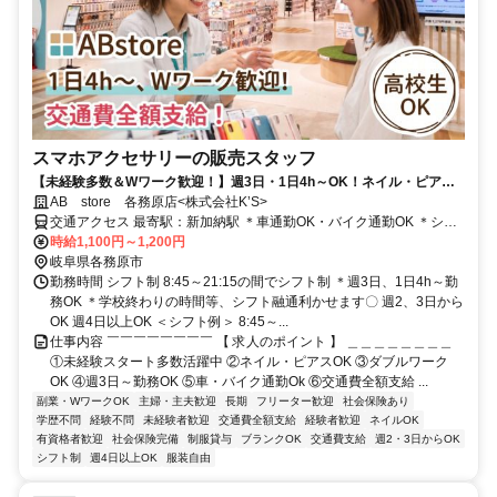
スマホアクセサリーの販売スタッフ
【未経験多数＆Wワーク歓迎！】週3日・1日4h～OK！ネイル・ピアス
◎交通費全額支給◎オシャレに自分らしく働ける販売スタッフ
AB store 各務原店<株式会社K’S>
交通アクセス 最寄駅：新加納駅 ＊車通勤OK・バイク通勤OK ＊シャ
トルバス ・「名鉄岐阜バスターミナル」から約30～40分 ・JR「岐阜
時給1,100円～1,200円
駅」から約30分 ・「名鉄岐阜駅」から約30分 ・「各務原市役所前
岐阜県各務原市
駅」から約15分 ・「市民公園中央図書館前」から約10分 ・「新那加
勤務時間 シフト制 8:45～21:15の間でシフト制 ＊週3日、1日4h～勤
駅北口」から約5～10分
務OK ＊学校終わりの時間等、シフト融通利かせます〇 週2、3日から
OK 週4日以上OK ＜シフト例＞ 8:45～...
仕事内容 ￣￣￣￣￣￣￣￣ 【 求人のポイント 】 ＿＿＿＿＿＿＿＿
①未経験スタート多数活躍中 ②ネイル・ピアスOK ③ダブルワーク
OK ④週3日～勤務OK ⑤車・バイク通勤Ok ⑥交通費全額支給 ...
副業・WワークOK
主婦・主夫歓迎
長期
フリーター歓迎
社会保険あり
学歴不問
経験不問
未経験者歓迎
交通費全額支給
経験者歓迎
ネイルOK
有資格者歓迎
社会保険完備
制服貸与
ブランクOK
交通費支給
週2・3日からOK
シフト制
週4日以上OK
服装自由