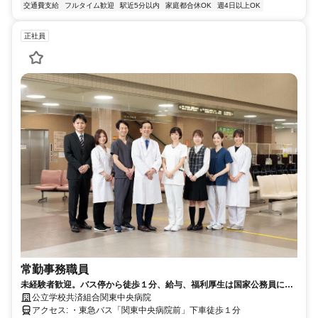
交通費支給
フルタイム歓迎
駅近5分以内
家庭都合休OK
週4日以上OK
正社員
常勤事務職員
未経験者歓迎。バス停から徒歩１分、給与、福利厚生は国家公務員に準
じます。
公立学校共済組合関東中央病院
アクセス: ・東急バス「関東中央病院前」下車徒歩１分