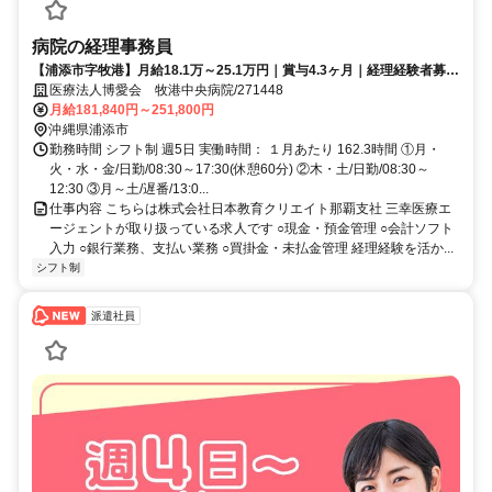
病院の経理事務員
【浦添市字牧港】月給18.1万～25.1万円｜賞与4.3ヶ月｜経理経験者募集
｜正社員｜経理事務｜牧港中央病院
医療法人博愛会 牧港中央病院/271448
月給181,840円～251,800円
沖縄県浦添市
勤務時間 シフト制 週5日 実働時間： １月あたり 162.3時間 ①月・
火・水・金/日勤/08:30～17:30(休憩60分) ②木・土/日勤/08:30～
12:30 ③月～土/遅番/13:0...
仕事内容 こちらは株式会社日本教育クリエイト那覇支社 三幸医療エ
ージェントが取り扱っている求人です ○現金・預金管理 ○会計ソフト
入力 ○銀行業務、支払い業務 ○買掛金・未払金管理 経理経験を活か...
シフト制
派遣社員