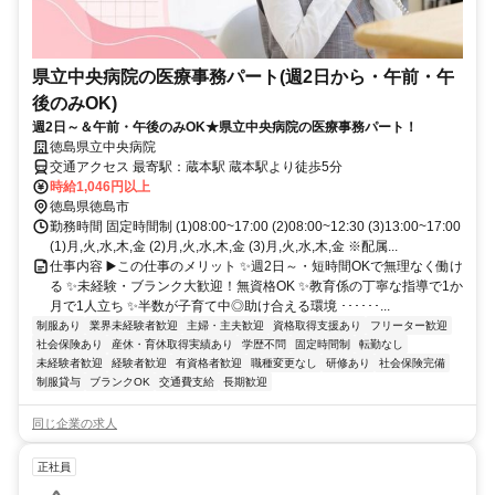
県立中央病院の医療事務パート(週2日から・午前・午
後のみOK)
週2日～＆午前・午後のみOK★県立中央病院の医療事務パート！
徳島県立中央病院
交通アクセス 最寄駅：蔵本駅 蔵本駅より徒歩5分
時給1,046円以上
徳島県徳島市
勤務時間 固定時間制 (1)08:00~17:00 (2)08:00~12:30 (3)13:00~17:00
(1)月,火,水,木,金 (2)月,火,水,木,金 (3)月,火,水,木,金 ※配属...
仕事内容 ▶️この仕事のメリット ✨週2日～・短時間OKで無理なく働け
る ✨未経験・ブランク大歓迎！無資格OK ✨教育係の丁寧な指導で1か
月で1人立ち ✨半数が子育て中◎助け合える環境 ･･････...
制服あり
業界未経験者歓迎
主婦・主夫歓迎
資格取得支援あり
フリーター歓迎
社会保険あり
産休・育休取得実績あり
学歴不問
固定時間制
転勤なし
未経験者歓迎
経験者歓迎
有資格者歓迎
職種変更なし
研修あり
社会保険完備
制服貸与
ブランクOK
交通費支給
長期歓迎
同じ企業の求人
正社員