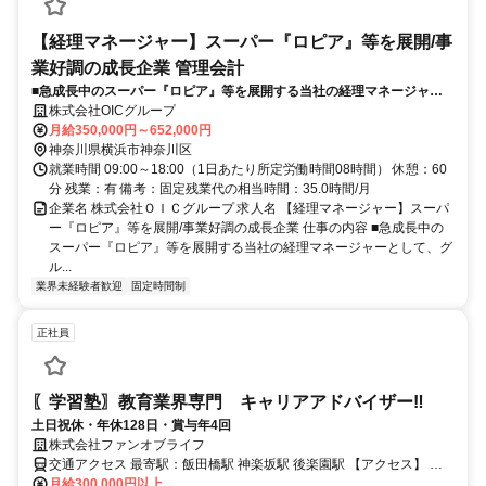
【経理マネージャー】スーパー『ロピア』等を展開/事
業好調の成長企業 管理会計
■急成長中のスーパー『ロピア』等を展開する当社の経理マネージャー
として、グループ全体の経理業務全般およびマネジメントをお任せしま
株式会社OICグループ
す。会社として高い成長率を維持する安定経営基盤のもと就業可能で
月給350,000円～652,000円
す。
神奈川県横浜市神奈川区
就業時間 09:00～18:00（1日あたり所定労働時間08時間） 休憩：60
分 残業：有 備考：固定残業代の相当時間：35.0時間/月
企業名 株式会社ＯＩＣグループ 求人名 【経理マネージャー】スーパ
ー『ロピア』等を展開/事業好調の成長企業 仕事の内容 ■急成長中の
スーパー『ロピア』等を展開する当社の経理マネージャーとして、グ
ル...
業界未経験者歓迎
固定時間制
正社員
〖学習塾〗教育業界専門 キャリアアドバイザー‼
土日祝休・年休128日・賞与年4回
株式会社ファンオブライフ
交通アクセス 最寄駅：飯田橋駅 神楽坂駅 後楽園駅 【アクセス】 ・
『飯田橋駅』（JR中央・総武線、東京メトロ東西線・有楽町線・南
月給300,000円以上