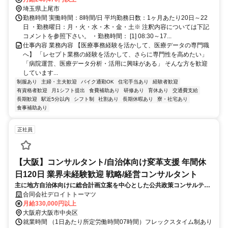
埼玉県上尾市
勤務時間 実働時間：8時間/日 平均勤務日数：1ヶ月あたり20日～22
日 ・勤務曜日：月・火・水・木・金・土※ 注釈内容については下記
コメントを参照下さい。 ・勤務時間： [1] 08:30～17...
仕事内容 業務内容 【医療事務経験を活かして、医療データの専門職
へ】 「レセプト業務の経験を活かして、さらに専門性を高めたい」
「病院運営、医療データ分析・活用に興味がある」 そんな方を歓迎
しています...
制服あり
主婦・主夫歓迎
バイク通勤OK
住宅手当あり
経験者歓迎
有資格者歓迎
月1シフト提出
食費補助あり
研修あり
育休あり
交通費支給
長期歓迎
駅近5分以内
シフト制
社割あり
長期休暇あり
寮・社宅あり
食事補助あり
正社員
【大阪】コンサルタント/自治体向け変革支援 年間休
日120日 業界未経験歓迎 戦略/経営コンサルタント
主に地方自治体向けに総合計画立案を中心とした公共政策コンサルティ
ングをお任せします。基礎調査から計画策定、進捗管理まで一連の流れ
合同会社デロイトトーマツ
を担当し、地域の課題解決と発展に貢献できるやりがいのある仕事で
月給330,000円以上
す。
大阪府大阪市中央区
就業時間 （1日あたり所定労働時間07時間）フレックスタイム制あり