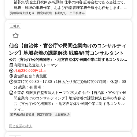
補募集/完全土日祝休み/転勤無 仕事の内容 証券会社である当社にて、
総務・経理の事務作業、および内部管理業務全般をお任せします。...
資格取得支援あり
固定時間制
転勤なし
土日祝休み
正社員
仙台【自治体・官公庁や民間企業向けのコンサルティ
ング】地域密着の課題解決 戦略/経営コンサルタント
公共（官公庁/公的機関等）・地方自治体や民間企業に対するコンサルテ
ィングをお任せします。クライアントは、中央省庁・公的機関・県庁・
有限責任監査法人トーマツ
市役所・町役場、各県の大企業・中堅・中小企業など幅広いです。
月給280,000円以上
宮城県仙台市青葉区
就業時間 09:30～17:30（1日あたり所定労働時間07時間） 休憩：60
分 残業：有 備考：
企業名 有限責任監査法人トーマツ 求人名 仙台【自治体・官公庁や民
間企業向けのコンサルティング】地域密着の課題解決 仕事の内容 公
共（官公庁/公的機関等）・地方自治体や民間企業に対するコンサル
ティ...
業界未経験者歓迎
固定時間制
土日祝休み
同じ企業の求人