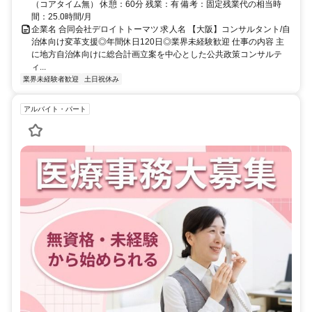
（コアタイム無） 休憩：60分 残業：有 備考：固定残業代の相当時
間：25.0時間/月
企業名 合同会社デロイトトーマツ 求人名 【大阪】コンサルタント/自
治体向け変革支援◎年間休日120日◎業界未経験歓迎 仕事の内容 主
に地方自治体向けに総合計画立案を中心とした公共政策コンサルテ
ィ...
業界未経験者歓迎
土日祝休み
アルバイト・パート