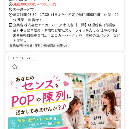
総務の部長候補として経営に関わる幅広い業務をお任せします。
月給300,000円～400,000円
岩手県一関市
就業時間 08:30～17:30（1日あたり所定労働時間08時間） 休憩：60
分 残業：有 備考：
企業名 株式会社エコカーパーク 求人名 【一関】経理総務（部長候
補）◆自動車販売・車検など地域のカーライフを支える 仕事の内容
未使用軽自動車専門店「エコカーパーク」や「車検のコバック」など
を展開...
業界未経験者歓迎
変形労働時間制
転勤なし
アルバイト・パート