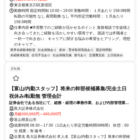
北線、都営大江戸線）C1出口から徒歩で約7〜8分 ・『神楽坂駅』
東京都東京23区新宿区
（東京メトロ東西線）徒歩で約10分 ・『後楽園駅』（東京メトロ丸
勤務時間 固定時間制 10:00～19:00 実働時間： １月あたり 158.0時間
ノ内線・南北線）徒歩で約12分
転勤の可能性 なし 夜間勤務 なし 平均所定労働時間： １月あたり
158.0時間
仕事内容 ■学習塾でのご経験が活かせるポイント 進路相談で生徒様と
向き合ってきたご経験を活かしやすい環境です。 面談では求職者と
一対一で向き合い、キャリアに関する悩みや希望をヒアリング。理想
のキャリア...
業界未経験者歓迎
社会保険あり
産休・育休取得実績あり
固定時間制
未経験者歓迎
住宅手当あり
社会保険完備
賞与あり
交通費支給
土日祝休み
正社員
【富山/内勤スタッフ】将来の幹部候補募集/完全土日
祝休み/転勤無 管理会計
証券会社である当社にて、総務・経理の事務作業、および内部管理業務
全般をお任せします。金融商品取引法をはじめとする各種法規制に基づ
島大証券株式会社
く社内体制の整備・運用を主導し、フロント営業部門の適切な業務遂行
月給300,000円～400,000円
を
富山県富山市
就業時間 08:30～17:30（1日あたり所定労働時間08時間） 休憩：60
分 残業：有 備考：
企業名 島大証券株式会社 求人名 【富山/内勤スタッフ】将来の幹部候