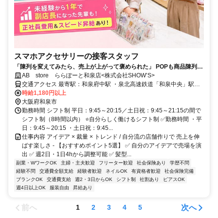
スマホアクセサリーの接客スタッフ
「陳列を変えてみたら、売上が上がって褒められた」 POPも商品陳列
も、PRも自分流に。 裁量をもってマネジメント経験がつく！ 売場作り
AB store ららぽーと和泉店<株式会社SHOW’S>
を任せる店舗運営
交通アクセス 最寄駅：和泉府中駅 ・泉北高速鉄道「和泉中央」駅よ
り南海バス⑤番のりばより乗車「ららぽーと和泉前」にて降車 所要
時給1,180円以上
時間：約15分 ・JR阪和線「和泉府中」駅より南海バス①番のりばよ
大阪府和泉市
り乗車「和泉中央駅」経由で「ららぽーと和泉前」にて降車 所要時
勤務時間 シフト制 平日：9:45～20:15／土日祝：9:45～21:15の間で
間：約30分
シフト制（8時間以内） ⭐自分らしく働けるシフト制 ✅勤務時間 ・平
日：9:45～20:15 ・土日祝：9:45...
仕事内容 アイデア × 裁量 × トレンド / 自分流の店舗作りで 売上を伸
ばす楽しさ - 【おすすめポイント5選】 ✅ 自分のアイデアで売場を演
出 ✅ 週2日・1日4hから調整可能 ✅ 髪型...
副業・WワークOK
主婦・主夫歓迎
フリーター歓迎
社会保険あり
学歴不問
経験不問
交通費全額支給
経験者歓迎
ネイルOK
有資格者歓迎
社会保険完備
ブランクOK
交通費支給
週2・3日からOK
シフト制
社割あり
ピアスOK
週4日以上OK
服装自由
昇給あり
前へ
次へ
1
2
3
4
5