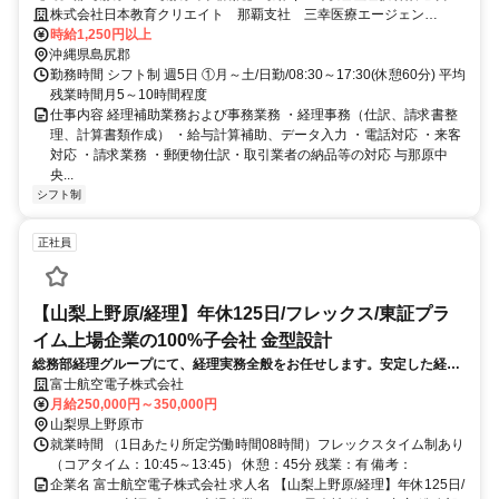
休み/フルタイム/総合病院での経理事務補助（派遣）
株式会社日本教育クリエイト 那覇支社 三幸医療エージェン
ト/262101
時給1,250円以上
沖縄県島尻郡
勤務時間 シフト制 週5日 ①月～土/日勤/08:30～17:30(休憩60分) 平均
残業時間月5～10時間程度
仕事内容 経理補助業務および事務業務 ・経理事務（仕訳、請求書整
理、計算書類作成） ・給与計算補助、データ入力 ・電話対応 ・来客
対応 ・請求業務 ・郵便物仕訳・取引業者の納品等の対応 与那原中
央...
シフト制
正社員
【山梨上野原/経理】年休125日/フレックス/東証プラ
イム上場企業の100%子会社 金型設計
総務部経理グループにて、経理実務全般をお任せします。安定した経営
基盤を持つ当社で、月次決算から税務申告まで幅広く裁量を持ってご活
富士航空電子株式会社
躍いただけます。将来のコアメンバーとしてのご活躍を期待していま
月給250,000円～350,000円
す。
山梨県上野原市
就業時間 （1日あたり所定労働時間08時間）フレックスタイム制あり
（コアタイム：10:45～13:45） 休憩：45分 残業：有 備考：
企業名 富士航空電子株式会社 求人名 【山梨上野原/経理】年休125日/