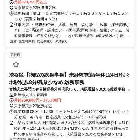
月給273,760円以上
東京都東京23区世田谷区
勤務時間・曜日: ・所定労働時間：平日８時３０分から１７時１５分
まで（実働７時間４５分）
仕事内容: ・総務系(企画、人事、給与、福利厚生、広報、施設管理な
ど) ・会計系(経理・調達など) ・医事系(医療事務・情報システム・診
療情報管理・経営分析など） ・地域医療連携系（紹介受診の手配、...
急募
固定時間制
交通費支給
昇給あり
正社員
渋谷区【病院の総務事務】未経験歓迎/年休124日/代々
木駅徒歩8分/残業少なめ 総務事務
脊椎疾患専門の参宮橋脊椎外科病院にて、病院運営を支える総務事務を
お任せします。まずは簡単な事務作業からスタートし、将来的には行政
医療法人社団春陽会
対応や経営管理資料の作成など、幅広くキャリアを広げることが可能で
月給250,000円～375,000円
す。
東京都東京23区渋谷区
就業時間 08:30～17:30（1日あたり所定労働時間08時間） 休憩：60
分 残業：有 備考：固定残業代の相当時間：20.0時間/月
企業名 医療法人社団春陽会 求人名 渋谷区【病院の総務事務】未経験
歓迎/年休124日/代々木駅徒歩8分/残業少なめ 仕事の内容 脊椎疾患専
門の参宮橋脊椎外科病院にて、病院運営を支える総務事務をお任...
固定時間制
転勤なし