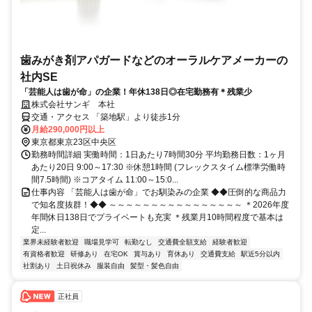
歯みがき剤アパガードなどのオーラルケアメーカーの
社内SE
「芸能人は歯が命」の企業！年休138日◎在宅勤務有＊残業少
株式会社サンギ 本社
交通・アクセス 「築地駅」より徒歩1分
月給290,000円以上
東京都東京23区中央区
勤務時間詳細 実働時間：1日あたり7時間30分 平均勤務日数：1ヶ月
あたり20日 9:00～17:30 ※休憩1時間 (フレックスタイム標準労働時
間7.5時間) ※コアタイム 11:00～15:0...
仕事内容 「芸能人は歯が命」でお馴染みの企業 ◆◆圧倒的な商品力
で知名度抜群！◆◆ ～～～～～～～～～～～～～～～～ ＊2026年度
年間休日138日でプライベートも充実 ＊残業月10時間程度で基本は
定...
業界未経験者歓迎
職場見学可
転勤なし
交通費全額支給
経験者歓迎
有資格者歓迎
研修あり
在宅OK
賞与あり
育休あり
交通費支給
駅近5分以内
社割あり
土日祝休み
服装自由
髪型・髪色自由
正社員