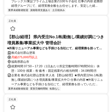
フレックス/東証プライム上場企業の100％子会社 仕事の内容 総務部
経理グループにて、経理実務全般をお任せします。安定した経...
業界未経験者歓迎
資格取得支援あり
土日祝休み
正社員
【郡山/経理】 県内受注No.1/転勤無し/業績好調につき
増員募集/事業拡大中 管理会計
■外装リニューアル事業などを手掛ける当社にて、経理業務を担ってい
ただきます。
株式会社郡山塗装
月給275,000円以上
福島県郡山市
就業時間 07:50～17:20（1日あたり所定労働時間07時間50分） 休
憩：100分 残業：有 備考：固定残業代の相当時間：34.0時間/月
企業名 株式会社郡山塗装 求人名 【郡山/経理】★県内受注No.1/転勤
無し/業績好調につき増員募集/事業拡大中◎ 仕事の内容 ■外装リニュ
ーアル事業などを手掛ける当社にて、経理業務を担っていただ...
業界未経験者歓迎
変形労働時間制
転勤なし
正社員