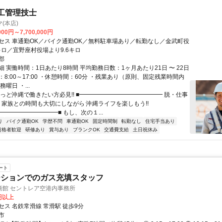
工管理技士
(本店)
000円～7,700,000円
セス 車通勤OK／バイク通勤OK／無料駐車場あり／転勤なし／金武町役
キロ／宜野座村役場より9.6キロ
郡
 実働時間：1日あたり8時間 平均勤務日数：1ヶ月あたり21日 〜 22日
8:00～17:00 ・休憩時間：60分 ・残業あり（原則、固定残業時間内
曜日 ・...
ずっと沖縄で働きたい方必見!! ■━━━━━━━━━━━━━━ 脱・仕事
! 家族との時間も大切にしながら 沖縄ライフを楽しもう!!
━━━━━━━━━■ もし、次の１...
り
バイク通勤OK
学歴不問
車通勤OK
固定時間制
転勤なし
住宅手当あり
資格者歓迎
研修あり
賞与あり
ブランクOK
交通費支給
土日祝休み
ート
ーションでのガス充填スタッフ
商館 セントレア空港内事務所
0円以上
セス 名鉄常滑線 常滑駅 徒歩9分
市