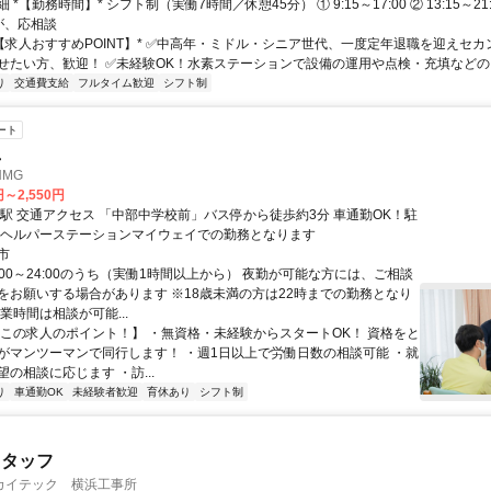
*【勤務時間】* シフト制（実働7時間／休憩45分） ① 9:15～17:00 ② 13:15～21
が、応相談
*【求人おすすめPOINT】* ✅️中高年・ミドル・シニア世代、一度定年退職を迎えセ
せたい方、歓迎！ ✅️未経験OK！水素ステーションで設備の運用や点検・充填などの..
り
交通費支給
フルタイム歓迎
シフト制
ート
員
MG
円～2,550円
 車通勤OK！駐
場あり ※ヘルパーステーションマイウェイでの勤務となります
市
:00～24:00のうち（実働1時間以上から） 夜勤が可能な方には、ご相談
をお願いする場合があります ※18歳未満の方は22時までの勤務となり
業時間は相談が可能...
【この求人のポイント！】 ・無資格・未経験からスタートOK！ 資格をと
がマンツーマンで同行します！ ・週1日以上で労働日数の相談可能 ・就
の相談に応じます ・訪...
り
車通勤OK
未経験者歓迎
育休あり
シフト制
スタッフ
カイテック 横浜工事所