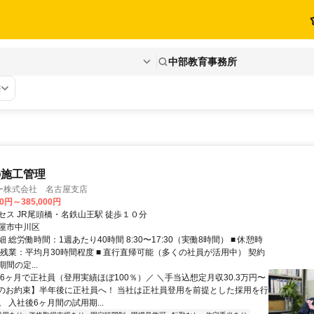
中部教育事務所
態
の施工管理
ー株式会社 名古屋支店
00円～385,000円
セス JR尾頭橋・名鉄山王駅 徒歩１０分
屋市中川区
 総労働時間：1週あたり40時間 8:30〜17:30（実働8時間） ■ 休憩時
■ 残業：平均月30時間程度 ■ 直行直帰可能（多くの社員が活用中） 契約
間の定...
＼6ヶ月で正社員（登用実績ほぼ100％）／ ＼手当込想定月収30.3万円〜
心のお約束】半年後に正社員へ！ 当社は正社員登用を前提とした採用を行
 入社後6ヶ月間の試用期...