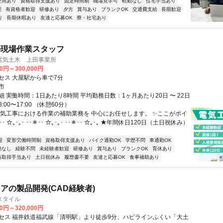
登用あり
資格取得支援あり
固定時間制
職場見学可
転勤なし
住宅手当あり
迎
有資格者歓迎
研修あり
夕方
賞与あり
ブランクOK
交通費支給
長期歓迎
り
長期休暇あり
友達と応募OK
寮・社宅あり
の現場作業スタッフ
電気土木 上田事業所
00円～300,000円
セス 大屋駅から車で7分
市
 実働時間：1日あたり8時間 平均勤務日数：1ヶ月あたり20日 〜 22日
00〜17:00 （休憩60分）
電気工事における作業の補助業務を 中心にお任せします。 ✨ここがポイ
･･ ☆｡･｡･ ･･＊･･ ☆｡･｡･ ･･＊･･ ☆｡･｡ ★年間休日120日（土日祝休み）
迎
変形労働時間制
資格取得支援あり
バイク通勤OK
学歴不問
車通勤OK
勤なし
経験不問
未経験者歓迎
研修あり
賞与あり
ブランクOK
育休あり
格取得手当あり
土日祝休み
履歴書不要
友達と応募OK
食事補助あり
アの製品開発(CAD経験者)
スタイル
00円～320,000円
セス 福井鉄道福武線「清明駅」より徒歩9分、ハピラインふくい「大土