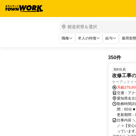
職種
求人の特徴
給与
雇用形
350件
契約社員
改修工事
ケーアンドイ
月給270,0
交通・アク
愛知県名古
勤務時間詳細
間：60分 
更新期間：期
仕事内容 
／ ⭐【安
っています。