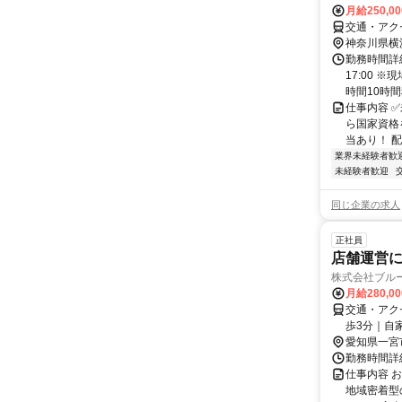
月給250,0
交通・アク
神奈川県横
勤務時間詳細
17:00
時間10時
仕事内容 
ら国家資格
当あり！ 配偶
業界未経験者歓
未経験者歓迎
同じ企業の求人
正社員
店舗運営
株式会社ブル
月給280,0
交通・アク
歩3分｜自
愛知県一宮
勤務時間詳細
仕事内容 
地域密着型