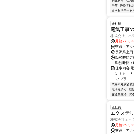
制服あり
社員
午前
経験者歓
資格取得手当あ
正社員
電気工事
株式会社井出
月給270,0
交通・アク
長野県上田
勤務時間詳細
勤務時間：8:
仕事内容 
ント✨ ･･＊
で プラ...
業界未経験者歓
職場見学可
転
交通費支給
資
正社員
エクステリ
株式会社エク
月給250,0
交通・アク