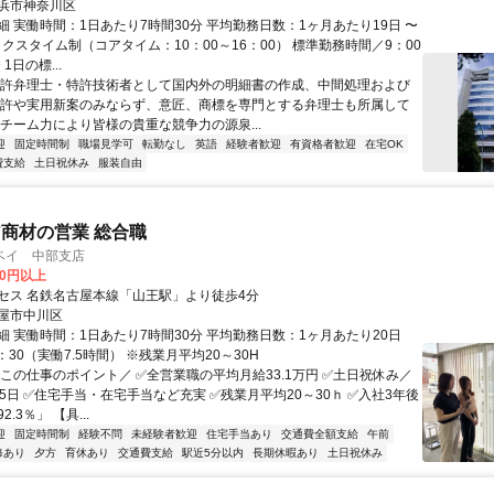
浜市神奈川区
細 実働時間：1日あたり7時間30分 平均勤務日数：1ヶ月あたり19日 〜
ックスタイム制（コアタイム：10：00～16：00） 標準勤務時間／9：00
＊1日の標...
特許弁理士・特許技術者として国内外の明細書の作成、中間処理および
特許や実用新案のみならず、意匠、商標を専門とする弁理士も所属して
のチーム力により皆様の貴重な競争力の源泉...
迎
固定時間制
職場見学可
転勤なし
英語
経験者歓迎
有資格者歓迎
在宅OK
費支給
土日祝休み
服装自由
商材の営業 総合職
ベイ 中部支店
00円以上
セス 名鉄名古屋本線「山王駅」より徒歩4分
屋市中川区
細 実働時間：1日あたり7時間30分 平均勤務日数：1ヶ月あたり20日
7：30（実働7.5時間） ※残業月平均20～30H
＼この仕事のポイント／ ✅全営業職の平均月給33.1万円 ✅土日祝休み／
5日 ✅住宅手当・在宅手当など充実 ✅残業月平均20～30ｈ ✅入社3年後
.3％」 【具...
迎
固定時間制
経験不問
未経験者歓迎
住宅手当あり
交通費全額支給
午前
修あり
夕方
育休あり
交通費支給
駅近5分以内
長期休暇あり
土日祝休み