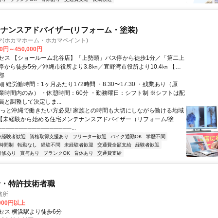
ナンスアドバイザー(リフォーム・塗装)
マ(ホカマホーム・ホカマペイント)
00円～450,000円
セス 【ショールーム北谷店】「上勢頭」バス停から徒歩1分／「第二上
停から徒歩5分／沖縄市役所より3.8㎞／宜野湾市役所より10.4㎞ 【シ
一日橋店】「一日橋」バス停から徒歩4分／「真地団地入口」バス停か
郡
／那覇市役所より5.3㎞／豊見城市役所より5.5㎞ 【中部支店】「ちゃん
 総労働時間：1ヶ月あたり172時間 ・8:30〜17:30 ・残業あり（原
」バス停から徒歩1分／「沖縄市農民研修センター前」バス停から徒歩4
業時間内のみ） ・休憩時間：60分 ・勤務曜日：シフト制 ※シフトは配
市役所より5.6㎞／沖縄市役所より5.7㎞
と調整して決定しま...
ずっと沖縄で働きたい方必見! 家族との時間も大切にしながら働ける地域
! 【未経験から始める住宅メンテナンスアドバイザー（リフォーム/塗
────────────────...
未経験者歓迎
資格取得支援あり
フリーター歓迎
バイク通勤OK
学歴不問
時間制
転勤なし
経験不問
未経験者歓迎
交通費全額支給
経験者歓迎
研修あり
賞与あり
ブランクOK
育休あり
交通費支給
士・特許技術者職
務所
,000円以上
セス 横浜駅より徒歩6分