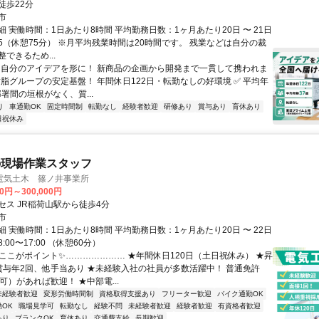
徒歩22分
市
 実働時間：1日あたり8時間 平均勤務日数：1ヶ月あたり20日 〜 21日
7:15（休憩75分） ※月平均残業時間は20時間です。 残業などは自分の裁
できるため...
✅ 自分のアイデアを形に！ 新商品の企画から開発まで一貫して携われま
樹脂グループの安定基盤！ 年間休日122日・転勤なしの好環境 ✅ 平均年
部署間の垣根がなく、質...
り
車通勤OK
固定時間制
転勤なし
経験者歓迎
研修あり
賞与あり
育休あり
日祝休み
の現場作業スタッフ
電気土木 篠ノ井事業所
00円～300,000円
セス JR稲荷山駅から徒歩4分
市
 実働時間：1日あたり8時間 平均勤務日数：1ヶ月あたり20日 〜 22日
00〜17:00 （休憩60分）
✨ここがポイント✨………………… ★年間休日120日（土日祝休み） ★昇
賞与年2回、他手当あり ★未経験入社の社員が多数活躍中！ 普通免許
可）があれば歓迎！ ★中部電...
未経験者歓迎
変形労働時間制
資格取得支援あり
フリーター歓迎
バイク通勤OK
OK
職場見学可
転勤なし
経験不問
未経験者歓迎
経験者歓迎
有資格者歓迎
あり
ブランクOK
育休あり
交通費支給
長期歓迎