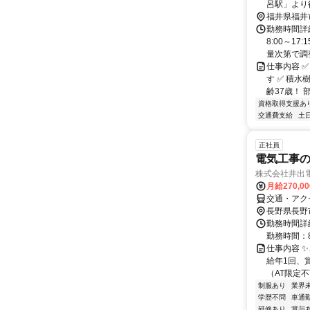
呂駅」より
福井県福井
勤務時間詳細
8:00～1
量次第で調整
仕事内容 
す ✅ 積水
齢37歳！ 
資格取得支援あ
交通費支給
土
正社員
電気工事
株式会社井出
月給270,0
交通・アク
長野県長野
勤務時間詳細
勤務時間：8:
仕事内容 
給年1回、
（AT限定不
制服あり
業界
学歴不問
車通勤
研修あり
賞与