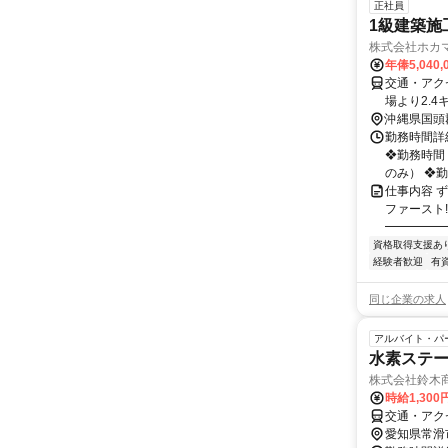
正社員
1級建築施
株式会社ホカマ
年俸5,040,
交通・アク
場より2.4
沖縄県国頭
勤務時間詳細
❖勤務時間：
のみ） ❖勤務
仕事内容 
ファースト
━━━━━━
資格取得支援あ
経験者歓迎
有
同じ企業の求人
アルバイト・パ
水素ステ
株式会社鈴木
時給1,30
交通・アク
愛知県常滑