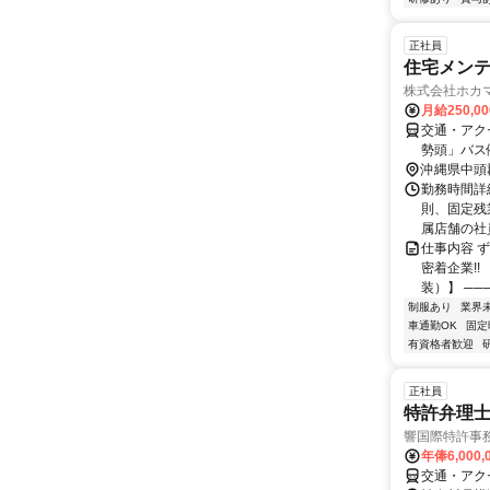
正社員
住宅メンテ
株式会社ホカ
月給250,0
交通・アク
勢頭」バス
ョールーム
沖縄県中頭
ら徒歩4分
勤務時間詳細
ぷるー市場
則、固定残
分／うるま
属店舗の社員
仕事内容 
密着企業!
装）】 ───
制服あり
業界
車通勤OK
固定
有資格者歓迎
正社員
特許弁理
響国際特許事
年俸6,000
交通・アク