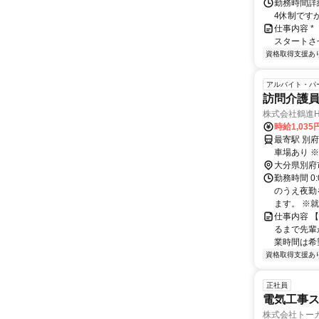
勤務時間詳細 
4休制です
仕事内容 
スタートさ
資格取得支援あ
アルバイト・パ
訪問介護
株式会社鶴進H
時給1,035
最寄駅 別府駅 交通アクセス 「中部中学校前」バス停から徒歩約3分
車
大分県別府
勤務時間 0
のうえ夜勤
ます。 ※就
仕事内容 
るまで先輩
業時間は希望
資格取得支援あ
正社員
電気工事
株式会社トー