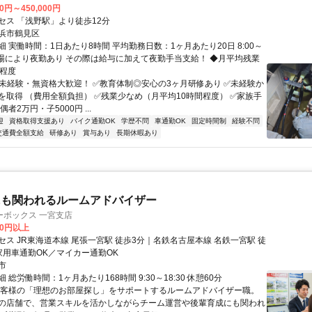
00円～450,000円
セス 「浅野駅」より徒歩12分
浜市鶴見区
 実働時間：1日あたり8時間 平均勤務日数：1ヶ月あたり20日 8:00～
 ※現場により夜勤あり その際は給与に加えて夜勤手当支給！ ◆月平均残業
間程度
✅未経験・無資格大歓迎！ ✅教育体制◎安心の3ヶ月研修あり ✅未経験か
を取得 （費用全額負担） ✅残業少なめ（月平均10時間程度） ✅家族手
者2万円・子5000円 ...
迎
資格取得支援あり
バイク通勤OK
学歴不問
車通勤OK
固定時間制
経験不問
交通費全額支給
研修あり
賞与あり
長期休暇あり
にも関われるルームアドバイザー
ーボックス 一宮支店
00円以上
セス JR東海道本線 尾張一宮駅 徒歩3分｜名鉄名古屋本線 名鉄一宮駅 徒
家用車通勤OK／マイカー通勤OK
市
 総労働時間：1ヶ月あたり168時間 9:30～18:30 休憩60分
お客様の「理想のお部屋探し」をサポートするルームアドバイザー職。
の店舗で、営業スキルを活かしながらチーム運営や後輩育成にも関われ