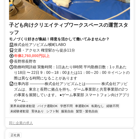
子ども向けクリエイティブワークスペースの運営スタ
ッフ
モノづくり好きが集結！得意を活かして働いてみませんか？
株式会社アソビズム/横町LABO
交通・アクセス 権堂駅から徒歩11分
年俸2,760,000円以上
長野県長野市
勤務時間詳細 実働時間：1日あたり8時間 平均勤務日数：1ヶ月あた
り18日 〜 22日 9：00～18：00または11：00～20：00 ※イベントの
際は異なる時間になることがあります
仕事内容 ――――株式会社アソビズムとは―――― 株式会社アソビ
ズムは、東京と長野に拠点を持ち、ゲーム事業部と共育事業部の2つ
の事業を展開しています。 ●ゲーム事業部 スマートフォン向けアプリ
ゲーム...
業界未経験者歓迎
バイク通勤OK
学歴不問
車通勤OK
転勤なし
経験不問
未経験者歓迎
育休あり
シフト制
服装自由
髪型・髪色自由
同じ企業の求人
正社員