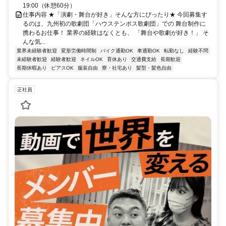
19:00（休憩60分）
仕事内容 ★「演劇・舞台が好き」そんな方にぴったり★ 今回募集す
るのは、九州初の歌劇団「ハウステンボス歌劇団」での 舞台制作に
携わるお仕事！ 業界の経験はなくとも、 「舞台や歌劇が好き！」 そ
んな気...
業界未経験者歓迎
変形労働時間制
バイク通勤OK
車通勤OK
転勤なし
経験不問
未経験者歓迎
経験者歓迎
ネイルOK
育休あり
交通費支給
長期歓迎
長期休暇あり
ピアスOK
服装自由
寮・社宅あり
髪型・髪色自由
正社員