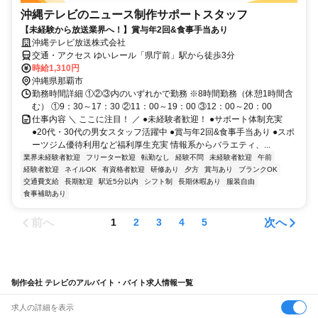
沖縄テレビのニュース制作サポートスタッフ
【未経験から放送業界へ！】賞与年2回&食事手当あり
沖縄テレビ放送株式会社
交通・アクセス ゆいレール「県庁前」駅から徒歩3分
時給1,310円
沖縄県那覇市
勤務時間詳細 ①②③内のいずれかで勤務 ※8時間勤務（休憩1時間含
む） ①9：30～17：30 ②11：00～19：00 ③12：00～20：00
仕事内容 ＼ ここに注目！ ／ ●未経験者歓迎！ ●サポート体制充実
●20代・30代の男女スタッフ活躍中 ●賞与年2回&食事手当あり ●スポ
ーツジム優待利用など福利厚生充実 情報系からバラエティ、...
業界未経験者歓迎
フリーター歓迎
転勤なし
経験不問
未経験者歓迎
午前
経験者歓迎
ネイルOK
有資格者歓迎
研修あり
夕方
賞与あり
ブランクOK
交通費支給
長期歓迎
駅近5分以内
シフト制
長期休暇あり
服装自由
食事補助あり
前へ
次へ
1
2
3
4
5
制作会社 テレビのアルバイト・バイト求人情報一覧
求人の詳細を表示