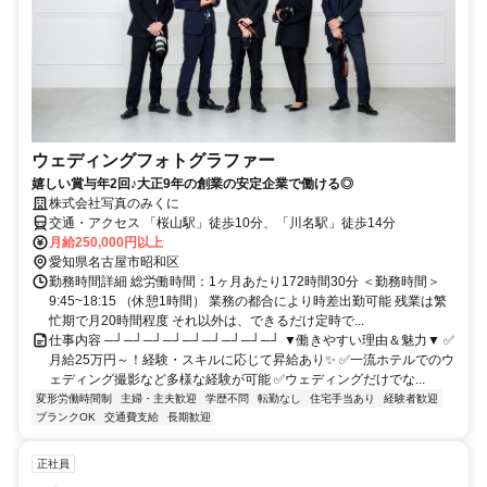
ウェディングフォトグラファー
嬉しい賞与年2回♪大正9年の創業の安定企業で働ける◎
株式会社写真のみくに
交通・アクセス 「桜山駅」徒歩10分、「川名駅」徒歩14分
月給250,000円以上
愛知県名古屋市昭和区
勤務時間詳細 総労働時間：1ヶ月あたり172時間30分 ＜勤務時間＞
9:45~18:15 （休憩1時間） 業務の都合により時差出勤可能 残業は繁
忙期で月20時間程度 それ以外は、できるだけ定時で...
仕事内容 ─┘─┘─┘─┘─┘─┘─┘─┘─┘ ▼働きやすい理由＆魅力▼ ✅
月給25万円～！経験・スキルに応じて昇給あり✨ ✅一流ホテルでのウ
ェディング撮影など多様な経験が可能 ✅ウェディングだけでな...
変形労働時間制
主婦・主夫歓迎
学歴不問
転勤なし
住宅手当あり
経験者歓迎
ブランクOK
交通費支給
長期歓迎
正社員