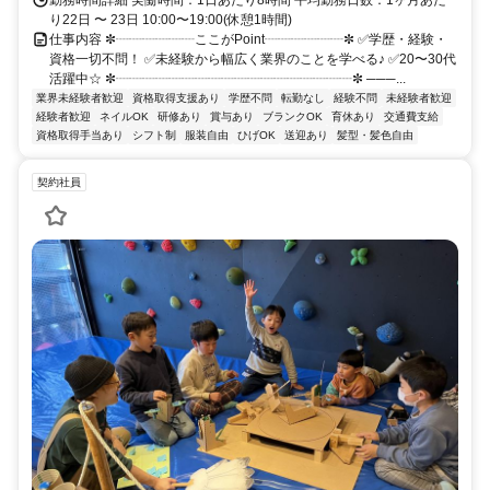
勤務時間詳細 実働時間：1日あたり8時間 平均勤務日数：1ヶ月あた
り22日 〜 23日 10:00〜19:00(休憩1時間)
仕事内容 ✼┈┈┈┈┈┈ここがPoint┈┈┈┈┈┈✼ ✅学歴・経験・
資格⼀切不問！ ✅未経験から幅広く業界のことを学べる♪ ✅20〜30代
活躍中☆ ✼┈┈┈┈┈┈┈┈┈┈┈┈┈┈┈┈┈┈✼ ───...
業界未経験者歓迎
資格取得支援あり
学歴不問
転勤なし
経験不問
未経験者歓迎
経験者歓迎
ネイルOK
研修あり
賞与あり
ブランクOK
育休あり
交通費支給
資格取得手当あり
シフト制
服装自由
ひげOK
送迎あり
髪型・髪色自由
契約社員