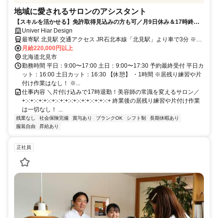
地域に愛されるサロンのアシスタント
【スキルを活かせる】免許取得見込みの方も可／月9日休み＆17時終業
／残業ほぼなし／見た目の自由度高め
Univer Hiar Design
最寄駅 北見駅 交通アクセス JR石北本線「北見駅」より車で3分 ※上
記は本社へのアクセス情報です。
月給220,000円以上
北海道北見市
勤務時間 平日：9:00〜17:00 土日：9:00〜17:30 予約最終受付 平日カ
ット：16:00 土日カット：16:30 【休憩】 ・1時間 ※居残り練習や片
付け作業はなし！ ※...
仕事内容 ＼片付け込みで17時退勤！美容師の常識を変えるサロン／
+:-:+:-:+:+:-:+:-:+:+:-:+:-:+:+:-:+:+:-:+ 終業後の居残り練習や片付け作業
は一切なし！ ...
残業なし
社会保険完備
賞与あり
ブランクOK
シフト制
長期休暇あり
服装自由
昇給あり
正社員