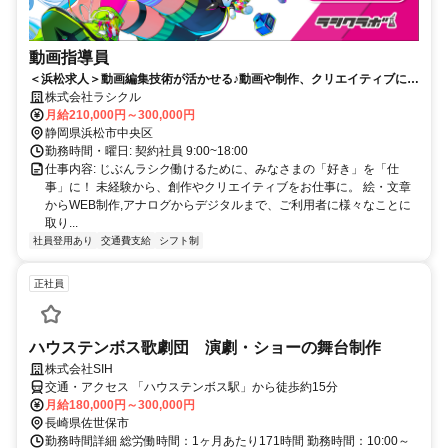
動画指導員
＜浜松求人＞動画編集技術が活かせる♪動画や制作、クリエイティブに特
化した就労支援事業所！
株式会社ラシクル
月給210,000円～300,000円
静岡県浜松市中央区
勤務時間・曜日: 契約社員 9:00~18:00
仕事内容: じぶんラシク働けるために、みなさまの「好き」を「仕
事」に！ 未経験から、創作やクリエイティブをお仕事に。 絵・文章
からWEB制作,アナログからデジタルまで、ご利用者に様々なことに
取り...
社員登用あり
交通費支給
シフト制
正社員
ハウステンボス歌劇団 演劇・ショーの舞台制作
株式会社SIH
交通・アクセス 「ハウステンボス駅」から徒歩約15分
月給180,000円～300,000円
長崎県佐世保市
勤務時間詳細 総労働時間：1ヶ月あたり171時間 勤務時間：10:00～