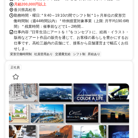
月給200,000円以上
香川県高松市
勤務時間・曜日: * 9:40～19:10の間でシフト制 * 1ヶ月単位の変形労
働時間制（週44時間以内） * 特例措置対象事業（上限: 月平均190.6時
間） * 残業時間：催事前などで1～2時間...
仕事内容: "日常生活にアートを！"をコンセプトに、絵画・イラスト・
版画などアート作品の販売を通じて、お客様の暮らしを豊かにするお
仕事です。高松三越内の店舗にて、接客から店舗運営まで幅広くお任
せしま...
変形労働時間制
社員登用あり
交通費支給
シフト制
昇給あり
正社員