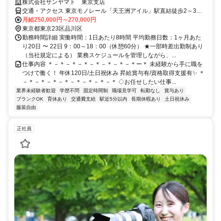
株式会社サンヤマト 東京支店
交通・アクセス 東京モノレール「天王洲アイル」駅直結徒歩2～3
分、りんかい線「天王洲アイル」駅から徒歩5分
月給250,000円～270,000円
東京都東京23区品川区
勤務時間詳細 実働時間：1日あたり8時間 平均勤務日数：1ヶ月あた
り20日 〜 22日 9：00～18：00（休憩60分） ★一部時差出勤制あり
（当社規定による） 業務スケジュールを管理しながら、...
仕事内容 ＊－＊－＊－＊－＊－＊－＊－＊ー＊ 未経験から手に職を
つけて働く！ 年休120日/土日祝休み 昇給賞与有/資格取得支援有✨ ＊
－＊－＊－＊－＊－＊－＊－＊－＊ ◇お任せしたい仕事...
業界未経験者歓迎
学歴不問
固定時間制
職場見学可
転勤なし
賞与あり
ブランクOK
育休あり
交通費支給
駅近5分以内
長期休暇あり
土日祝休み
服装自由
正社員