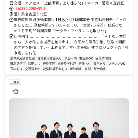
交通・アクセス 「上飯田駅」より徒歩6分｜マイカー通勤＆直行直帰
OK
月給230,000円以上
愛知県名古屋市北区
勤務時間詳細 実働時間：1日あたり7時間30分 平均勤務日数：1ヶ月
あたり22日 勤務時間／9：00～18：00 （実働7.5時間） 残業少な
め！月平均20時間程度 ワークライフバランスも取りやす...
仕事内容 ………………………………………………… 「何もない空間
から、人が集まる場所を創り出す」 企画から製作手配、現場で図面
の内容を指揮していく工程まで、すべてを動かすプロジェクトの「司
令塔」をお任...
業界未経験者歓迎
資格取得支援あり
学歴不問
車通勤OK
固定時間制
職場見学可
転勤なし
経験不問
未経験者歓迎
研修あり
賞与あり
ブランクOK
育休あり
交通費支給
資格取得手当あり
服装自由
髪型・髪色自由
正社員