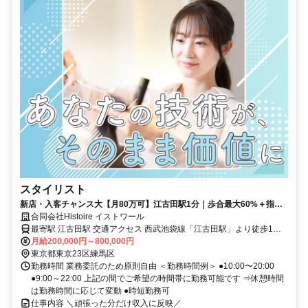
スタイリスト
新店・入客チャンス大【月80万可】江古田駅1分｜歩合最大60%＋指名
料100%還元！自由シフトで土日休も◎
合同会社Histoire イストワール
最寄駅 江古田駅 交通アクセス 西武池袋線「江古田駅」より徒歩1分 ●
駅近5分以内
月給200,000円～800,000円
東京都東京23区練馬区
勤務時間 業務委託のため原則自由 ＜勤務時間例＞ ●10:00〜20:00
●9:00～22:00 上記の間でご希望の時間帯に勤務可能です ⇒休憩時間
は勤務時間に応じて変動 ●時短勤務可
仕事内容 ＼頑張った分だけ収入に反映／