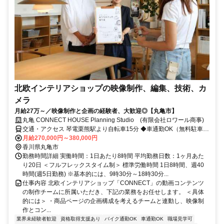
北欧インテリアショップの映像制作、編集、技術、カ
メラ
月給27万～／映像制作と企画の経験者、大歓迎◎【丸亀市】
丸亀 CONNECT HOUSE Planning Studio (有限会社ロワール商事)
交通・アクセス 琴電栗熊駅より自転車15分 ◆車通勤OK（無料駐車場
完備）
月給270,000円～380,000円
香川県丸亀市
勤務時間詳細 実働時間：1日あたり8時間 平均勤務日数：1ヶ月あた
り20日 ＜フルフレックスタイム制＞ 標準労働時間 1日8時間、週40
時間(週5日勤務) ※基本的には、9時30分～18時30分...
仕事内容 北欧インテリアショップ「CONNECT」の動画コンテンツ
の制作チームに所属いただき、下記の業務をお任せします。 ＜具体
的には＞ ・商品ページの企画構成を考えるチームと連動し、映像制
作とコン...
業界未経験者歓迎
資格取得支援あり
バイク通勤OK
車通勤OK
職場見学可