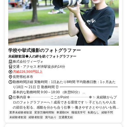
学校や挙式撮影のフォトグラファー
未経験歓迎◆人の絆を紡ぐフォトグラファー
株式会社ヴィーヴォ
交通・アクセス 村井駅徒歩約14分
月給226,500円以上
長野県松本市
勤務時間詳細 実働時間：1日あたり8時間 平均勤務日数：1ヶ月あた
り18日 〜 21日 ⏰ 勤務時間 ⏰ ━━━━━━━━━━━━━━━━━
基本的な勤務時間 9:00～18:00 （休憩60分） ...
仕事内容 ✼┈┈┈┈┈┈ここがPoint┈┈┈┈┈┈✼ ✨ 未経験からプ
ロのフォトグラファーへ！成長できる環境です ✨ 子どもたちや人生
の節目を彩る、感動を分かち合う仕事 ✨ 働きやすさとやりがいを両...
業界未経験者歓迎
変形労働時間制
車通勤OK
職場見学可
転勤なし
経験不問
未経験者歓迎
経験者歓迎
賞与あり
交通費支給