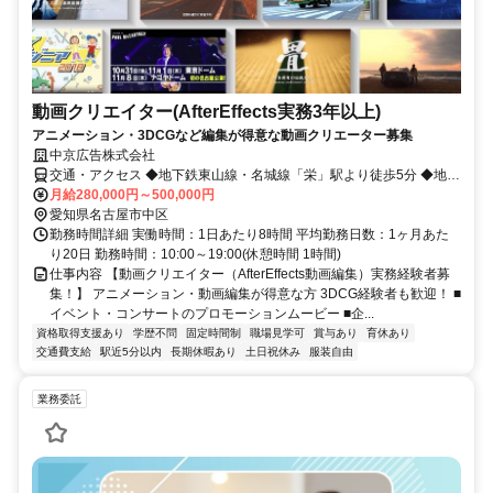
動画クリエイター(AfterEffects実務3年以上)
アニメーション・3DCGなど編集が得意な動画クリエーター募集
中京広告株式会社
交通・アクセス ◆地下鉄東山線・名城線「栄」駅より徒歩5分 ◆地下
鉄東山線・鶴舞線「伏見」駅より徒歩6分
月給280,000円～500,000円
愛知県名古屋市中区
勤務時間詳細 実働時間：1日あたり8時間 平均勤務日数：1ヶ月あた
り20日 勤務時間：10:00～19:00(休憩時間 1時間)
仕事内容 【動画クリエイター（AfterEffects動画編集）実務経験者募
集！】 アニメーション・動画編集が得意な方 3DCG経験者も歓迎！ ■
イベント・コンサートのプロモーションムービー ■企...
資格取得支援あり
学歴不問
固定時間制
職場見学可
賞与あり
育休あり
交通費支給
駅近5分以内
長期休暇あり
土日祝休み
服装自由
業務委託