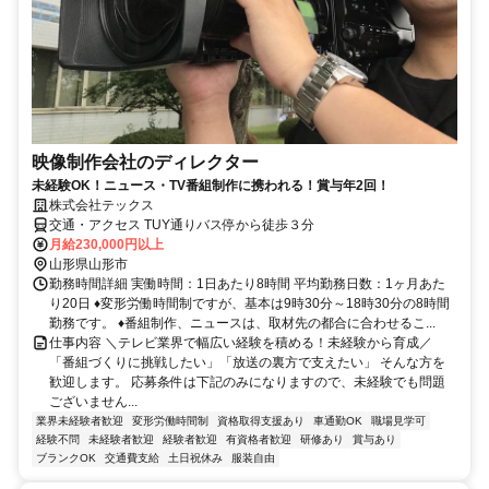
映像制作会社のディレクター
未経験OK！ニュース・TV番組制作に携われる！賞与年2回！
株式会社テックス
交通・アクセス TUY通りバス停から徒歩３分
月給230,000円以上
山形県山形市
勤務時間詳細 実働時間：1日あたり8時間 平均勤務日数：1ヶ月あた
り20日 ♦変形労働時間制ですが、基本は9時30分～18時30分の8時間
勤務です。 ♦番組制作、ニュースは、取材先の都合に合わせるこ...
仕事内容 ＼テレビ業界で幅広い経験を積める！未経験から育成／
「番組づくりに挑戦したい」「放送の裏方で支えたい」 そんな方を
歓迎します。 応募条件は下記のみになりますので、未経験でも問題
ございません...
業界未経験者歓迎
変形労働時間制
資格取得支援あり
車通勤OK
職場見学可
経験不問
未経験者歓迎
経験者歓迎
有資格者歓迎
研修あり
賞与あり
ブランクOK
交通費支給
土日祝休み
服装自由