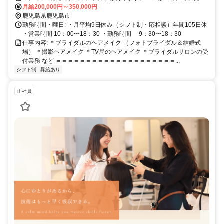
分、マイカー勤務OKです。 ※前撮りや結婚式会場への移動がありま
月給200,000円～350,000円
す。
鹿児島県鹿児島市
勤務時間・曜日: ・月平均9日休み（シフト制・応相談）年間105日休
・営業時間 10：00〜18：30 ・勤務時間 9：30〜18：30
仕事内容: ＊ブライダルのヘアメイク （フォトブライダル＆結婚式
場） ＊撮影ヘアメイク ＊TV局のヘアメイク ＊ブライダルサロンの受
付業務 など ＝＝＝＝＝＝＝＝＝＝＝＝＝＝＝＝＝＝＝＝...
シフト制
昇給あり
正社員