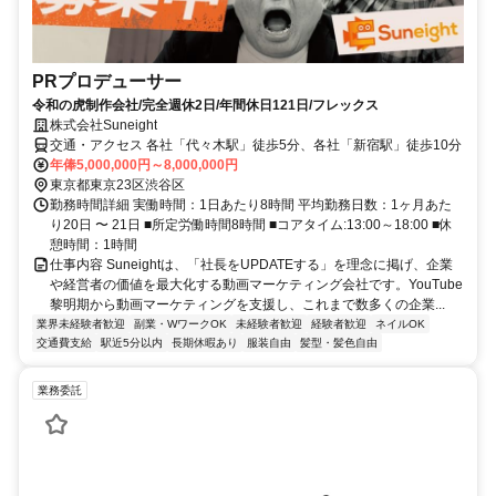
PRプロデューサー
令和の虎制作会社/完全週休2日/年間休日121日/フレックス
株式会社Suneight
交通・アクセス 各社「代々木駅」徒歩5分、各社「新宿駅」徒歩10分
年俸5,000,000円～8,000,000円
東京都東京23区渋谷区
勤務時間詳細 実働時間：1日あたり8時間 平均勤務日数：1ヶ月あた
り20日 〜 21日 ■所定労働時間8時間 ■コアタイム:13:00～18:00 ■休
憩時間：1時間
仕事内容 Suneightは、「社長をUPDATEする」を理念に掲げ、企業
や経営者の価値を最大化する動画マーケティング会社です。YouTube
黎明期から動画マーケティングを支援し、これまで数多くの企業...
業界未経験者歓迎
副業・WワークOK
未経験者歓迎
経験者歓迎
ネイルOK
交通費支給
駅近5分以内
長期休暇あり
服装自由
髪型・髪色自由
業務委託