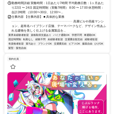
勤務時間詳細 実働時間：1日あたり7時間 平均勤務日数：1ヶ月あた
り22日 〜 24日 固定時間制（実働7時間） 8:00 〜 17:00 休憩時間：
合計2時間 （10:00〜30分、12:00〜...
仕事内容 【仕事内容】 ■ 具体的な業務
┈┈┈┈┈┈┈┈┈┈┈┈┈┈┈┈┈┈┈┈ 高層ビルや高級マンシ
ョン、超有名ハイブランド店舗、テーマパークなど、デザイン性あふ
れる建物を美しく仕上げる金属製品を...
業界未経験者歓迎
資格取得支援あり
バイク通勤OK
学歴不問
車通勤OK
固定時間制
転勤なし
経験不問
未経験者歓迎
交通費全額支給
経験者歓迎
有資格者歓迎
賞与あり
ブランクOK
交通費支給
ピアスOK
服装自由
ひげOK
髪型・髪色自由
契約社員