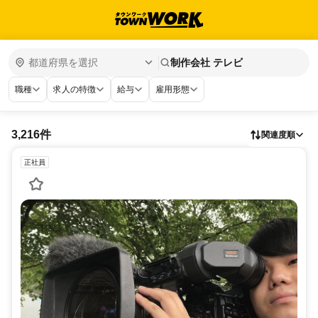
制作会社 テレビ
職種
求人の特徴
給与
雇用形態
3,216件
関連度順
正社員