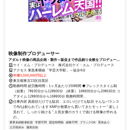
映像制作プロデューサー
アダルト映像の商品企画・製作～販促まで作品創り全般をプロデュー
ス！20～30代活躍中！
ケイ・エム・プロデュース 株式会社ケイ・エム・プロデュース
アクセス 東急東横線「学芸大学駅」～徒歩4分
年俸3,500,000円以上
東京都東京23区目黒区
勤務時間 総労働時間：1ヶ月あたり150時間 ◆フレックスタイム制
（始業） 7時30分から12時00分 （終業） 16時00分から20時30分 コ
アタイム 12時00分から16時00分 勤務時間帯...
仕事内容 真面目だけでも駄目、エロいだけでも駄目 そんなバランス
でAVは創られています KMPが創業から貫いてきたモットー “ 楽しく
見れて、しっかり抜ける ” 人気女優のカラミで抜ける映像が作れる
の...
業界未経験者歓迎
学歴不問
固定時間制
経験不問
ブランクOK
育休あり
土日祝休み
服装自由