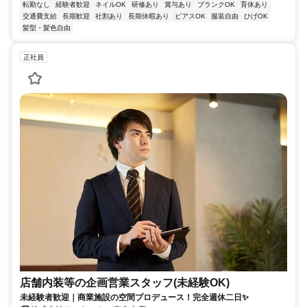
転勤なし
経験者歓迎
ネイルOK
研修あり
賞与あり
ブランクOK
育休あり
交通費支給
長期歓迎
社割あり
長期休暇あり
ピアスOK
服装自由
ひげOK
髪型・髪色自由
正社員
店舗内装等の企画営業スタッフ(未経験OK)
未経験者歓迎｜商業施設の空間プロデュース！完全週休二日✨