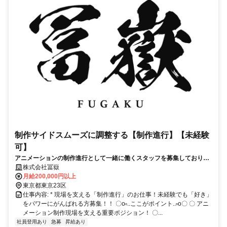
制作サイドスムーズに調整する【制作進行】【未経験
可】
アニメーションの制作進行として一緒に働くスタッフを募集しておりま
す！未経験OK！フォロー体制ばっちり！
株式会社冨嶽
月給200,000円以上
東京都東京23区
仕事内容: * 現場を支える「制作進行」のお仕事！未経験でも「好き」
をパワーにがんばれる方募集！！ 〇o༚..ここがポイント..༚o〇 〇 アニ
メーション制作現場を支える重要ポジション！ 〇...
社員登用あり
急募
昇給あり