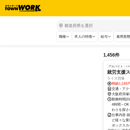
職種
求人の特徴
給与
雇用形
1,456件
アルバイト・パ
就労支援
ライズ貝塚
時給1,186
交通・アク
大阪府貝塚
勤務時間詳細
4時間～O
わりを探さな
仕事内容 
ど様々な業
ボックスカー