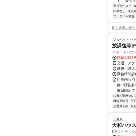
で、 最高ラ
週1日からOK
転勤なし
未経
フルタイム歓迎
同じ企業の求人
アルバイト・パ
放課後等
サポートハウ
時給1,325
交通・アク
神奈川県大
勤務時間詳細
仕事内容 仕
格or経験あ
曜日固定で予定
扶養内勤務OK
職場見学可
平
交通費支給
長
正社員
大和ハウ
DBロジテッ