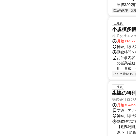
年収330万円
固定時間制
交
正社員
小規模多機
株式会社エス
月給314,2
神奈川県大
勤務時間 9:
お仕事内容
の営業活動
用、育成、労
バイク通勤OK
正社員
生協の特
株式会社ロジ
月給304,6
交通・アク
神奈川県大
勤務時間詳細
【勤務時間】
以下 【勤務曜