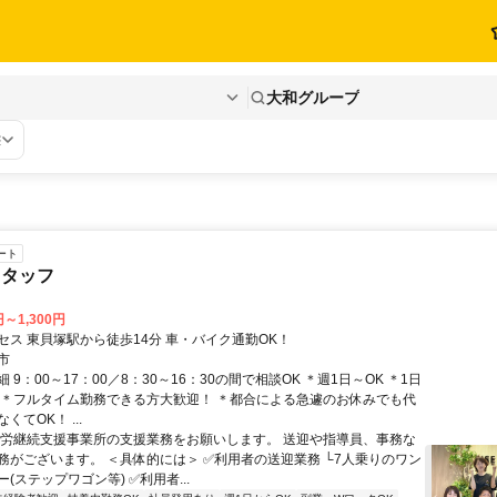
大和グループ
態
ート
スタッフ
円～1,300円
セス 東貝塚駅から徒歩14分 車・バイク通勤OK！
市
 9：00～17：00／8：30～16：30の間で相談OK ＊週1日～OK ＊1日
K ＊フルタイム勤務できる方大歓迎！ ＊都合による急遽のお休みでも代
くてOK！ ...
就労継続支援事業所の支援業務をお願いします。 送迎や指導員、事務な
務がございます。 ＜具体的には＞ ✅利用者の送迎業務 └7人乗りのワン
(ステップワゴン等) ✅利用者...