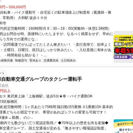
ノ
00円～500,000円
ク通勤可 ・自宅近くの駐車場借上げ制度有（看護師・療
法士ともに。常勤用） 大和駅 徒歩１０分
和市
均所定労働時間：160時間/月 8：30～18：00(実働8h・休憩1.5時間）
明はお問合せ時、面接時にいたしますが、なるべく残業をせず、早めに
う方向での運用とな...
 ・訪問看護でがんばってたくさん稼ぎたい！ ・直行直帰で、効率よく
 ・土曜日、日曜日、祝日はしっかり休みたい。 ・入社直後に有休があ
 ・時間有給も助かる！ ・...
会保険完備
制服貸与
育休あり
交通費支給
土日祝休み
ート
大和自動車交通グループのタクシー運転手
式会社
0円以上
セス 東武東上線「上板橋駅」徒歩5分★車・バイク通勤OK
23区板橋区
 総労働時間：1ヶ月あたり75時間 隔日勤/月5乗務 ※1乗務15h 基本的
遅番どちらか固定ですが、 希望があればシフトの変更も可能です！
連休→勤務」 のシ...
＼都内でも数少ない三ツ星認定取得／ ◆70年以上の歴史を誇る老舗◆
車交通グループ」 国土交通省が定める 「働きやすい職場認証制度」