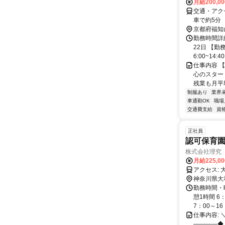
月給200,0
交通・アク
車で約5分
京都府福知
勤務時間詳
22日 【勤
6:00~14:40 
仕事内容 
心のスタート
残業も月平均
制服あり
業界
車通勤OK
職場
交通費支給
資
正社員
認可保育
株式会社理究
月給225,0
ア
神奈川県大
勤務時間・曜
憩1時間 6
7：00～16：
仕事内容: 
――――◆