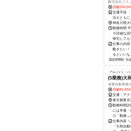
株式会社リス
月給350,0
交通手段 ・自転車・バイ
神奈川県大
勤務時間 平
※詳細な説
帰宅してもら
仕事の内容
働きたい！
るといいな。
固定時間制
社
アルバイト・パ
(5乗務)
省東自動車株
月給91,95
交通・アク
東京都東京
勤務時間詳細
には早番・
◎「勤務→4
仕事内容 
「大和自動