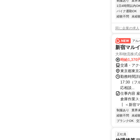
制服あり
業界
1日4時間以内O
バイク通勤OK
経験不問
未経
同じ企業の求人
アル
新宿マル
大和物流株式
時給1,37
交通・アク
東京都東京
勤務時間詳細
17:30（フ
応相談...
仕事内容 
倉庫作業ス
┃ ＜新宿マ
制服あり
業界
経験不問
未経
ブランクOK
交
正社員