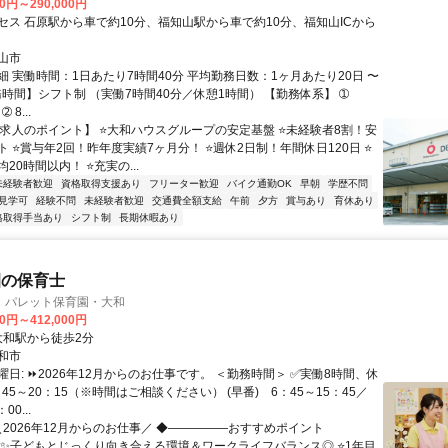
00円～290,000円
セス 石原駅から車で約10分、福知山駅から車で約10分、福知山ICから
山市
細 実働時間：1日あたり7時間40分 平均勤務日数：1ヶ月あたり20日 〜
務時間】シフト制 （実働7時間40分／休憩1時間） 【勤務体系】 ➀
➁ 8...
【求人のポイント】 ⭐大和ハウスグループの安定基盤 ⭐未経験者8割！安
 ⭐賞与年2回！昨年度実績7ヶ月分！ ⭐週休2日制！年間休日120日 ⭐
20時間以内！ ⭐充実の...
未経験者歓迎
資格取得支援あり
フリーター歓迎
バイク通勤OK
早朝
学歴不問
見学可
経験不問
未経験者歓迎
交通費全額支給
午前
夕方
賞与あり
育休あり
格取得手当あり
シフト制
長期休暇あり
園の保育士
 パレット保育園・大和
00円～412,000円
クセス: 大和駅から徒歩2分
和市
日: ⏩2026年12月からのお仕事です。 ＜勤務時間＞ ✅実働8時間、休
：45～20：15（※時間はご相談ください） (早番) 6：45～15：45／
00...
＼2026年12月からのお仕事／ ◆―――――おすすめポイント
 ✨子どもとじっくり向き合える環境＆ワークライフバランス◎ ⭐1年目