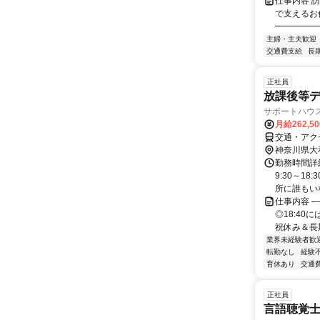
仕事内容 
で支えるお
━━━━━━
主婦・主夫歓迎
交通費支給
長
正社員
放課後等デ
サポートハウ
月給262,5
交通・アク
神奈川県大
勤務時間詳細
9:30～1
所に誰もいな
仕事内容 ─
◎18:4
祝休み＆長期
業界未経験者歓
転勤なし
経験
育休あり
交通
正社員
言語聴覚士