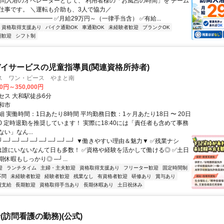
訪問入浴のオペレーターとして、 利用者様の「お風呂の時間」を チーム
仕事です。 ＼運転も介助も、3人で協力／
━━━━━━━━ ✅月給29万円～（一律手当含） ✅有給...
資格取得支援あり
バイク通勤OK
車通勤OK
未経験者歓迎
ブランクOK
期歓迎
シフト制
イサービスの児童指導員(関連資格所持者)
ス ワン・ピース やまと南
00円～350,000円
セス 大和駅徒歩6分
和市
 実働時間：1日あたり8時間 平均勤務日数：1ヶ月あたり18日 〜 20日
8:30 定時退勤を推奨しています！ 実際に18:40には「責任者も含めて事務
い」なん...
┘─┘─┘─┘─┘─┘─┘─┘─┘ ▼働きやすい理由＆魅力▼ ✅残業ナシ
0には誰にいないなんて日も多数！ ✅資格や経験を活かして働ける◎ ✅土日
休暇もしっかり◎ ─┘...
迎
ランチタイム
主婦・主夫歓迎
資格取得支援あり
フリーター歓迎
固定時間制
不問
未経験者歓迎
経験者歓迎
残業なし
有資格者歓迎
研修あり
賞与あり
費支給
長期歓迎
資格取得手当あり
長期休暇あり
土日祝休み
(訪問看護の勤務)(公式)