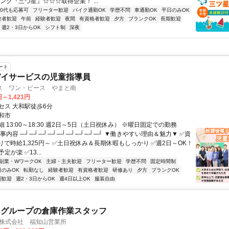
ンク『三つ星』☆☆☆取得企業！ ...
60代も応募可
フリーター歓迎
バイク通勤OK
学歴不問
車通勤OK
平日のみOK
験者歓迎
午前
経験者歓迎
夜間
有資格者歓迎
夕方
ブランクOK
長期歓迎
週2・3日からOK
シフト制
深夜
ート
デイサービスの児童指導員
ス ワン・ピース やまと南
円～1,421円
セス 大和駅徒歩6分
和市
 13:00～18:30 週2日～5日（土日祝休み） ※曜日固定での勤務
事内容 ─┘─┘─┘─┘─┘─┘─┘─┘─┘ ▼働きやすい理由＆魅力▼ ✅資
りで時給1,325円～ ✅土日祝休み＆長期休暇もしっかり ✅週2日～OK！
が楽 ✅13...
副業・WワークOK
主婦・主夫歓迎
フリーター歓迎
学歴不問
固定時間制
日のみOK
転勤なし
経験者歓迎
有資格者歓迎
研修あり
夕方
ブランクOK
期歓迎
週2・3日からOK
週4日以上OK
服装自由
スグループの倉庫作業スタッフ
ク株式会社 福知山営業所