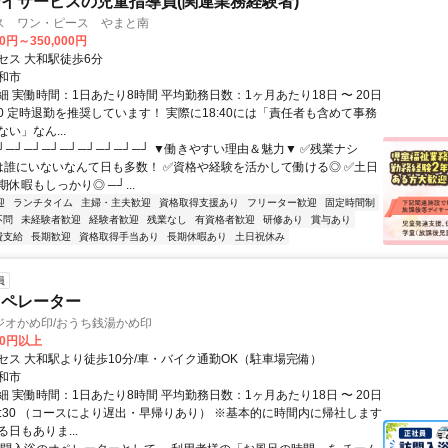
イサービスの児童指導員(関連業務経験者)
ス ワン・ピース やまと南
00円～350,000円
セス 大和駅徒歩6分
和市
 実働時間：1日あたり8時間 平均勤務日数：1ヶ月あたり18日 〜 20日
8:30 定時退勤を推奨しています！ 実際に18:40には「責任者も含めて事務
い」なん...
┘─┘─┘─┘─┘─┘─┘─┘─┘ ▼働きやすい理由＆魅力▼ ✅残業ナシ
0には誰にいないなんて日も多数！ ✅資格や経験を活かして働ける◎ ✅土日
休暇もしっかり◎ ─┘...
迎
ランチタイム
主婦・主夫歓迎
資格取得支援あり
フリーター歓迎
固定時間制
不問
未経験者歓迎
経験者歓迎
残業なし
有資格者歓迎
研修あり
賞与あり
費支給
長期歓迎
資格取得手当あり
長期休暇あり
土日祝休み
員
オペレーター
ジオかめ印/おうち銭湯かめ印
00円以上
セス 大和駅より徒歩10分/車・バイク通勤OK（駐車場完備）
和市
 実働時間：1日あたり8時間 平均勤務日数：1ヶ月あたり18日 〜 20日
17:30 （コースにより遅出・早帰りあり） ※基本的に時間内に帰社します
日もありま...