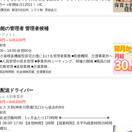
〜 ⭐年間休日120日！ ⭐IC...
通費支給
駅近5分以内
シフト制
昇給あり
能の管理者 管理者候補
ケアメイト
20円～329,220円
和市
00～18:00 休憩60分
 小規模多機能型居宅介護における管理者業務 ■医療機関、介護事業所へ
 ■人員管理や収支管理 ■事業所内ミーティング、研修の開催 ■職員の採
務管理 ■送迎業務 ■介護業務...
固定時間制
社会保険完備
交通費支給
別配送ドライバー
カル 大和事業所
66円～440,000円
セス 大和(神奈川県)駅北口から徒歩約9分
和市
 総労働時間：1ヶ月あたり172時間 ✥─────────────────✥
08:00~17:00 【休憩時間】1時間 【残業時間】月平均残業時間20時間
日...