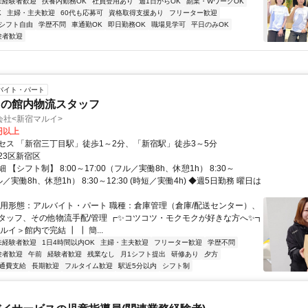
未経験者歓迎
扶養内勤務OK
社員登用あり
週1日からOK
副業・WワークOK
K
主婦・主夫歓迎
60代も応募可
資格取得支援あり
フリーター歓迎
シフト自由
学歴不問
車通勤OK
即日勤務OK
職場見学可
平日のみOK
験者歓迎
バイト・パート
イの館内物流スタッフ
会社<新宿マルイ>
0円以上
セス 「新宿三丁目駅」徒歩1～2分、「新宿駅」徒歩3～5分
23区新宿区
 【シフト制】 8:00～17:00（フル／実働8h、休憩1h） 8:30～
ル／実働8h、休憩1h） 8:30～12:30 (時短／実働4h) ◆週5日勤務 曜日は
雇用形態：アルバイト・パート 職種：倉庫管理（倉庫/配送センター）、
タッフ、その他物流手配/管理 ┏✨コツコツ・モクモクが好きな方へ✨┓
ルイ＞館内で完結 ┃ ┃ 簡...
未経験者歓迎
1日4時間以内OK
主婦・主夫歓迎
フリーター歓迎
学歴不問
験者歓迎
午前
経験者歓迎
残業なし
月1シフト提出
研修あり
夕方
通費支給
長期歓迎
フルタイム歓迎
駅近5分以内
シフト制