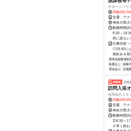
放課後等デ
サポートハウ
月給262,5
交通・アク
神奈川県大
勤務時間詳細
9:30～1
所に誰もいな
仕事内容 ─
◎18:4
祝休み＆長期
業界未経験者歓
転勤なし
経験
育休あり
交通
正社
訪問入浴
合同会社スタ
月給290,0
交通・アク
神奈川県大
勤務時間詳細
⏰8:30～
※早く終わる