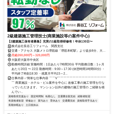
2級建築施工管理技士(商業施設等の案件中心)
【2建築施工保有者募集】充実の1級取得研修有！年休130日〜
株式会社長谷工リフォーム 関西支社
交通・アクセス 大阪メトロ堺筋線「堺筋本町駅」より徒歩8分、大阪
メトロ谷町線「谷町四丁目駅」より徒歩6分
月給260,000円～320,000円
大阪府大阪市中央区
勤務時間詳細 実働時間：1日あたり7時間30分 平均勤務日数：1ヶ月
あたり20日 〜 22日 勤務時間：9:00～17:30 (休憩時間1時間00分) ・
平均終了時刻18:30 ・残業月平均15～2...
仕事内容 ✅簡単な仕事内容 ￣￣V￣￣￣￣￣￣￣￣￣￣￣￣￣￣￣￣
￣ 商業施設・ホテル・ビル案件を中心に 改修工事の施工管理を行な
っていただきます。 マンション以外の建物の施工管理の ご経験を積
んでい...
資格取得支援あり
固定時間制
転勤なし
交通費全額支給
経験者歓迎
有資格者歓迎
研修あり
賞与あり
育休あり
交通費支給
資格取得手当あり
長期休暇あり
土日祝休み