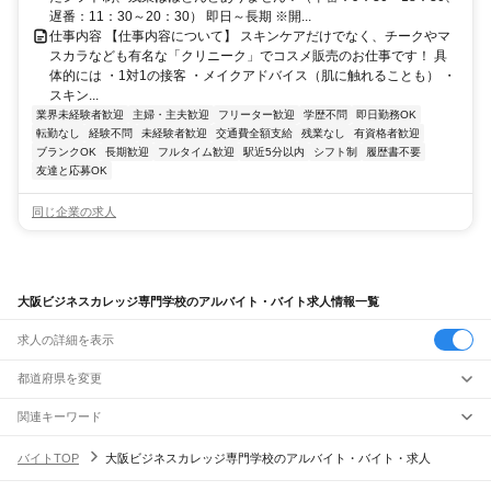
遅番：11：30～20：30） 即日～長期 ※開...
仕事内容 【仕事内容について】 スキンケアだけでなく、チークやマ
スカラなども有名な「クリニーク」でコスメ販売のお仕事です！ 具
体的には ・1対1の接客 ・メイクアドバイス（肌に触れることも） ・
スキン...
業界未経験者歓迎
主婦・主夫歓迎
フリーター歓迎
学歴不問
即日勤務OK
転勤なし
経験不問
未経験者歓迎
交通費全額支給
残業なし
有資格者歓迎
ブランクOK
長期歓迎
フルタイム歓迎
駅近5分以内
シフト制
履歴書不要
友達と応募OK
同じ企業の求人
大阪ビジネスカレッジ専門学校のアルバイト・バイト求人情報一覧
求人の詳細を表示
都道府県を変更
関連キーワード
完全在宅ワーク 全国
シール貼り 在宅
現在地周辺
ガチャガチャ
犬カフェ
バイトTOP
大阪ビジネスカレッジ専門学校のアルバイト・バイト・求人