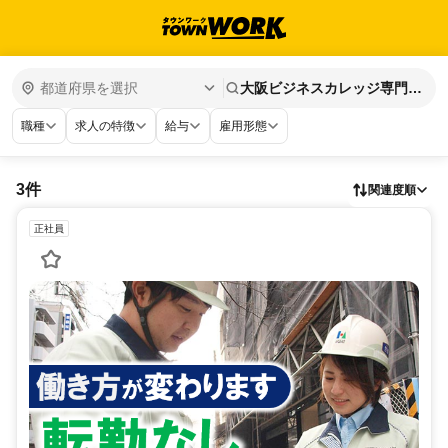
大阪ビジネスカレッジ専門学
校
職種
求人の特徴
給与
雇用形態
3件
関連度順
正社員