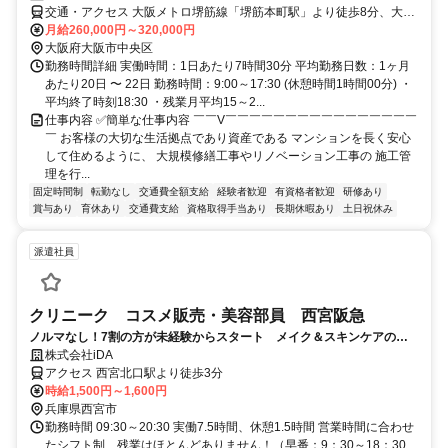
交通・アクセス 大阪メトロ堺筋線「堺筋本町駅」より徒歩8分、大阪
メトロ谷町線「谷町四丁目駅」より徒歩6分
月給260,000円～320,000円
大阪府大阪市中央区
勤務時間詳細 実働時間：1日あたり7時間30分 平均勤務日数：1ヶ月
あたり20日 〜 22日 勤務時間：9:00～17:30 (休憩時間1時間00分) ・
平均終了時刻18:30 ・残業月平均15～2...
仕事内容 ✅簡単な仕事内容 ￣￣V￣￣￣￣￣￣￣￣￣￣￣￣￣￣￣￣
￣ お客様の大切な生活拠点であり資産である マンションを長く安心
して住めるように、 大規模修繕工事やリノベーション工事の 施工管
理を行...
固定時間制
転勤なし
交通費全額支給
経験者歓迎
有資格者歓迎
研修あり
賞与あり
育休あり
交通費支給
資格取得手当あり
長期休暇あり
土日祝休み
派遣社員
クリニーク コスメ販売・美容部員 西宮阪急
ノルマなし！7割の方が未経験からスタート メイク＆スキンケアの販
売
株式会社iDA
アクセス 西宮北口駅より徒歩3分
時給1,500円～1,600円
兵庫県西宮市
勤務時間 09:30～20:30 実働7.5時間、休憩1.5時間 営業時間に合わせ
たシフト制、残業はほとんどありません！（早番：9：30～18：30、