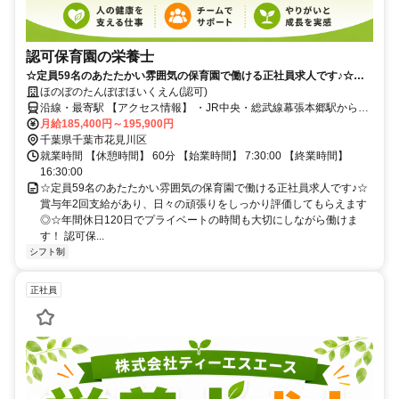
認可保育園の栄養士
☆定員59名のあたたかい雰囲気の保育園で働ける正社員求人です♪☆賞
与年2回支給があり、日々の頑張りをしっかり評価してもらえます◎☆
ほのぼのたんぽぽほいくえん(認可)
年間休日120日でプライベートの時間も大切にしながら働けます！
沿線・最寄駅 【アクセス情報】 ・JR中央・総武線幕張本郷駅から徒
歩7分 ・京成千葉線京成幕張本郷駅から徒歩8分 ・京成本線京成大久
月給185,400円～195,900円
千葉県千葉市花見川区
保駅から徒歩21分 【車通勤】 車通勤可
就業時間 【休憩時間】 60分 【始業時間】 7:30:00 【終業時間】
16:30:00
☆定員59名のあたたかい雰囲気の保育園で働ける正社員求人です♪☆
賞与年2回支給があり、日々の頑張りをしっかり評価してもらえます
◎☆年間休日120日でプライベートの時間も大切にしながら働けま
す！ 認可保...
シフト制
正社員