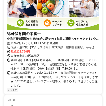
認可保育園の栄養士
☆堀切菖蒲園駅から徒歩5分の駅チカ！毎日の通勤もラクラクです♪ ☆年
間休日120日以上！お休みたっぷりでプライベートも充実します★
京進のほいくえん HOPPA堀切菖蒲園
☆2025年度よりバースデー休暇導入！働きやすい環境づくりに注力して
沿線・最寄駅 【アクセス情報】 京成本線「堀切菖蒲園駅」から徒歩5
います◎ ☆正社員登用制度あり！キャリアアップを目指して長く働ける
分 【車通勤】 不可
月給222,750円
職場です！
東京都東京23区葛飾区
就業時間 【勤務形態＆時間備考】 ・勤務時間（基本時間） ∟8：00
～17：00 ・休憩時間：60分 ・残業ほぼなし ・※多少前後する可能
性あり 【休憩時間】 60分 【始業時間】 7:30:00 【...
☆堀切菖蒲園駅から徒歩5分の駅チカ！毎日の通勤もラクラクです♪
☆年間休日120日以上！お休みたっぷりでプライベートも充実します
★ ☆2025年度よりバースデー休暇導入！働きやすい環境づくりに注
力して...
シフト制
正社員