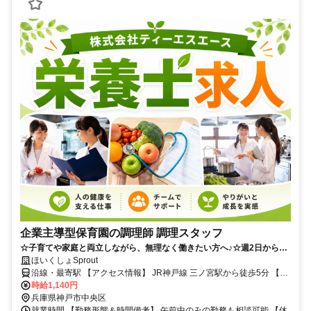
企業主導型保育園の調理師 調理スタッフ
☆子育てや家庭と両立しながら、無理なく働きたい方へ♪☆週2日から相
談可能で、午前のみ勤務も選べる柔軟なシフト！☆未経験からスタート
ほいくしょSprout
でき、丁寧に教えてもらえる環境です◎☆子どもたちの成長を食事で支
沿線・最寄駅 【アクセス情報】 JR神戸線 三ノ宮駅から徒歩5分 【車
える、やさしい職場で長く活躍♪
通勤】 車通勤不可
時給1,140円
兵庫県神戸市中央区
就業時間 【勤務形態＆時間備考】 午前中のみの勤務も相談可能 【休