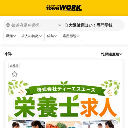
大阪健康ほいく専門学校
職種
求人の特徴
給与
雇用形態
4件
関連度順
正社員