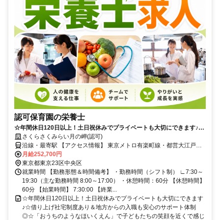
認可保育園の栄養士
☆年間休日120日以上！土日祝休みでプライベートも大切にできます♪☆
借り上げ社宅制度あり＆地方からの入職も安心のサポート体制◎☆「お
さくらさくみらい月の岬(認可)
うちのようなほいくえん」で子どもたちの笑顔を近くで感じられます
沿線・最寄駅 【アクセス情報】 東京メトロ有楽町線・都営大江戸線
★☆行事負担を少なくし、日々の保育と調理に集中できる職場です♪
「月島駅」より 徒歩4分 【車通勤】 車通勤不可
月給252,700円
東京都東京23区中央区
就業時間 【勤務形態＆時間備考】 ・勤務時間（シフト制） ∟7:30～
19:30（主な勤務時間 8:00～17:00） ・休憩時間：60分 【休憩時間】
60分 【始業時間】 7:30:00 【終業...
☆年間休日120日以上！土日祝休みでプライベートも大切にできます
♪☆借り上げ社宅制度あり＆地方からの入職も安心のサポート体制
◎☆「おうちのようなほいくえん」で子どもたちの笑顔を近くで感じ