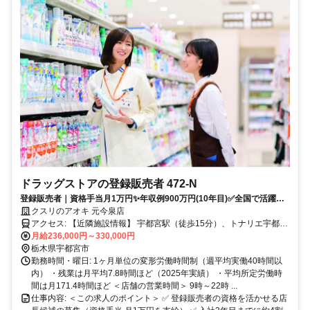
ドラッグストアの登録販売者 472-N
登録販売者｜資格手当月1万円✨年収例900万円(10年目)✅全国で活躍す
るナショナル社員
クスリのアオキ 元今泉店
アクセス: 【近隣施設情報】 宇都宮駅（徒歩15分）、トナリエ宇都宮
（徒歩10分）、宇都宮記念病院（車3分） 【近隣学校情報】 宇都宮
月給236,000円～330,000円
大学・峰C（車5分）、宇都宮ビジネス電子専門学校（徒歩5分）
栃木県宇都宮市
勤務時間・曜日: 1ヶ月単位の変形労働時間制（週平均実働40時間以
内） ・残業は月平均7.8時間ほど（2025年実績） ・平均所定労働時
間は月171.4時間ほど ＜店舗の営業時間＞ 9時～22時 ...
仕事内容: ＜この求人のポイント＞ ✅ 登録販売者の資格を活かせる店