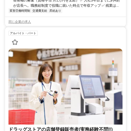
長候補の募集（資格手当 月1万円を支給） ✅ 入社3年目までに約4割
が店長へ。職務給制度で役職に就いた時点で年収アップ ✅ 残業は...
変形労働時間制
交通費支給
昇給あり
同じ企業の求人
アルバイト・パート
ドラッグストアの店舗登録販売者(実務経験不問‼)