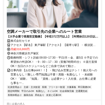
空調メーカーで取引先の企業へのルート営業
【大手企業で長期安定勤務】【年収372万円以上】【年間休日120日以
上】【異動・転勤なし】【昇給×インセンティブあり】【即日勤務OK/次
株式会社セリオ
月勤務OK】手厚いサポートがあるので未経験から働けるお仕事/TS-
アクセス 【駅名】 東戸塚駅【アクセス】 【最寄り駅】 ・ 横須賀線
1282-8-DK-D-H
「東戸塚駅」徒歩12分 ※東京・神奈川の他エリアも同時募集！ （詳
月給310,000円
細お気軽にお問い合わせください。）
神奈川県横浜市戸塚区
勤務時間・シフト詳細 09:00~17:30・平日/月～金、週5日 ※予定での
希望休の申請OK！ ・9：00～17：30（実働7時間45分） ※直行直帰
OK！当日のスケジュールなどご自身で決めて動け...
仕事内容 【お仕事point！！】 ・飛び込み営業はナシ！！個人宅への
営業もなし！難しい専門知識は不要！異動・転勤なし！ ・未経験
OK！「経験」「知識」「資格」は必要ナシ！入社後、お仕事に必要
な事を一...
社員登用あり
主婦・主夫歓迎
長期
フリーター歓迎
大量募集
即日勤務OK
固定時間制
平日のみOK
転勤なし
ネイルOK
社会保険完備
交通費支給
長期休暇あり
服装自由
昇給あり
友達と応募OK
同じ企業の求人