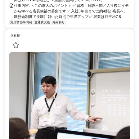
仕事内容: ＜この求人のポイント＞ ✅ 資格・経験不問／入社後にイチ
から学べる店長候補の募集です ✅ 入社3年目までに約4割が店長へ。
職務給制度で役職に就いた時点で年収アップ ✅ 残業は月平均7.8...
変形労働時間制
交通費支給
昇給あり
正社員