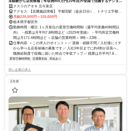
未経験から店長候補｜年収例900万円(10年目)✨全国で活躍するナショナ
ル社員✅社宅あり
クスリのアオキ 元今泉店
アクセス: 【近隣施設情報】 宇都宮駅（徒歩15分）、トナリエ宇都宮
（徒歩10分）、宇都宮記念病院（車3分） 【近隣学校情報】 宇都宮
月給226,000円～320,000円
大学・峰C（車5分）、宇都宮ビジネス電子専門学校（徒歩5分）
栃木県宇都宮市
勤務時間・曜日: 1ヶ月単位の変形労働時間制（週平均実働40時間以
内） ・残業は月平均7.8時間ほど（2025年実績） ・平均所定労働時
間は月171.4時間ほど ＜店舗の営業時間＞ 9時～22時 ...
仕事内容: ＜この求人のポイント＞ ✅ 資格・経験不問／入社後にイチ
から学べる店長候補の募集です ✅ 入社3年目までに約4割が店長へ。
職務給制度で役職に就いた時点で年収アップ ✅ 残業は月平均7.8...
変形労働時間制
交通費支給
昇給あり
同じ企業の求人
正社員