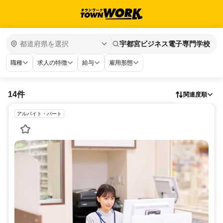
宇都宮ビジネス電子専門学校
職種
求人の特徴
給与
雇用形態
14件
関連度順
アルバイト・パート