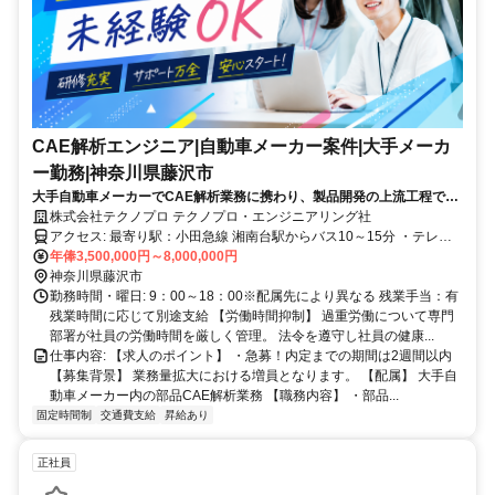
CAE解析エンジニア|自動車メーカー案件|大手メーカ
ー勤務|神奈川県藤沢市
大手自動車メーカーでCAE解析業務に携わり、製品開発の上流工程で経
験を積めます。解析経験を活かしながら、長期的なキャリアアップを目
株式会社テクノプロ テクノプロ・エンジニアリング社
指せる環境です。
アクセス: 最寄り駅：小田急線 湘南台駅からバス10～15分 ・テレワ
ーク比率50%～80%（現場作業量により変動します）
年俸3,500,000円～8,000,000円
神奈川県藤沢市
勤務時間・曜日: 9：00～18：00※配属先により異なる 残業手当：有
残業時間に応じて別途支給 【労働時間抑制】 過重労働について専門
部署が社員の労働時間を厳しく管理。 法令を遵守し社員の健康...
仕事内容: 【求人のポイント】 ・急募！内定までの期間は2週間以内
【募集背景】 業務量拡大における増員となります。 【配属】 大手自
動車メーカー内の部品CAE解析業務 【職務内容】 ・部品...
固定時間制
交通費支給
昇給あり
正社員