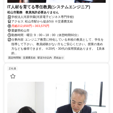
IT人材を育てる専任教員(システムエンジニア)
松山市勤務 教員免許必要ありません
学校法人河原学園(河原電子ビジネス専門学校)
アクセス: 松山市駅から徒歩5分 ※交通費支給
月給212,650円～303,575円
愛媛県松山市
勤務時間・曜日: 9：00～18：00（休憩時間60分）
仕事内容: エンジニア教育に特化している本校の教員として、学生を
指導して下さい。 教員経験がない方もご安心ください。授業の進め
方なども修得できます。 ※20代・30代の採用実績あります。 【具体
的...
固定時間制
交通費支給
駅近5分以内
昇給あり
正社員