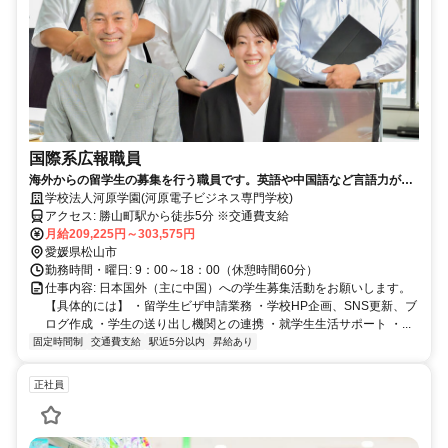
国際系広報職員
海外からの留学生の募集を行う職員です。英語や中国語など言語力が活
かせます！
学校法人河原学園(河原電子ビジネス専門学校)
アクセス: 勝山町駅から徒歩5分 ※交通費支給
月給209,225円～303,575円
愛媛県松山市
勤務時間・曜日: 9：00～18：00（休憩時間60分）
仕事内容: 日本国外（主に中国）への学生募集活動をお願いします。
【具体的には】 ・留学生ビザ申請業務 ・学校HP企画、SNS更新、ブ
ログ作成 ・学生の送り出し機関との連携 ・就学生生活サポート ・...
固定時間制
交通費支給
駅近5分以内
昇給あり
正社員