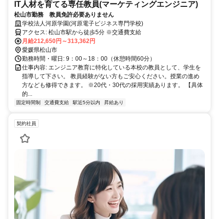
IT人材を育てる専任教員(マーケティングエンジニア)
松山市勤務 教員免許必要ありません
学校法人河原学園(河原電子ビジネス専門学校)
アクセス: 松山市駅から徒歩5分 ※交通費支給
月給212,650円～313,362円
愛媛県松山市
勤務時間・曜日: 9：00～18：00（休憩時間60分）
仕事内容: エンジニア教育に特化している本校の教員として、学生を
指導して下さい。 教員経験がない方もご安心ください。授業の進め
方なども修得できます。 ※20代・30代の採用実績あります。 【具体
的...
固定時間制
交通費支給
駅近5分以内
昇給あり
契約社員