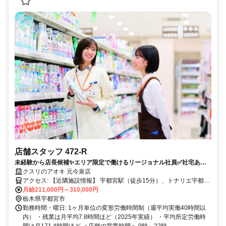
店舗スタッフ 472-R
未経験から店長候補✨エリア限定で働けるリージョナル社員✅社宅あり
｜残業月7.8h
クスリのアオキ 元今泉店
アクセス: 【近隣施設情報】 宇都宮駅（徒歩15分）、トナリエ宇都宮
（徒歩10分）、宇都宮記念病院（車3分） 【近隣学校情報】 宇都宮
月給211,000円～310,000円
大学・峰C（車5分）、宇都宮ビジネス電子専門学校（徒歩5分）
栃木県宇都宮市
勤務時間・曜日: 1ヶ月単位の変形労働時間制（週平均実働40時間以
内） ・残業は月平均7.8時間ほど（2025年実績） ・平均所定労働時
間は月171.4時間ほど ＜店舗の営業時間＞ 9時～22時 ...