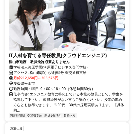
IT人材を育てる専任教員(クラウドエンジニア)
松山市勤務 教員免許必要ありません
学校法人河原学園(河原電子ビジネス専門学校)
アクセス: 松山市駅から徒歩5分 ※交通費支給
月給212,650円～303,575円
愛媛県松山市
勤務時間・曜日: 9：00～18：00（休憩時間60分）
仕事内容: エンジニア教育に特化している本校の教員として、学生を
指導して下さい。 教員経験がない方もご安心ください。授業の進め
方なども修得できます。 ※20代・30代の採用実績あります。 【具体
的...
固定時間制
交通費支給
駅近5分以内
昇給あり
派遣社員