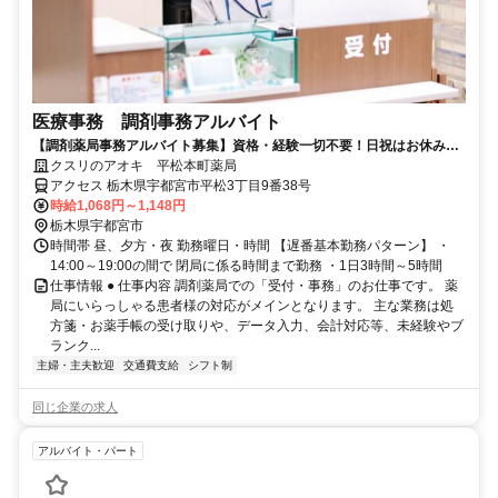
医療事務 調剤事務アルバイト
【調剤薬局事務アルバイト募集】資格・経験一切不要！日祝はお休みの
お仕事！
クスリのアオキ 平松本町薬局
アクセス 栃木県宇都宮市平松3丁目9番38号
時給1,068円～1,148円
栃木県宇都宮市
時間帯 昼、夕方・夜 勤務曜日・時間 【遅番基本勤務パターン】 ・
14:00～19:00の間で 閉局に係る時間まで勤務 ・1日3時間～5時間
仕事情報 ● 仕事内容 調剤薬局での「受付・事務」のお仕事です。 薬
局にいらっしゃる患者様の対応がメインとなります。 主な業務は処
方箋・お薬手帳の受け取りや、データ入力、会計対応等、未経験やブ
ランク...
主婦・主夫歓迎
交通費支給
シフト制
同じ企業の求人
アルバイト・パート