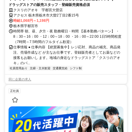
ドラッグストアの販売スタッフ・登録販売資格必須
クスリのアオキ 宇都宮大曽店
アクセス 栃木県栃木市大曽2丁目2番15号
時給1,068円～1,198円
栃木県宇都宮市
時間帯 朝、昼、夕方・夜 勤務曜日・時間 【基本勤務パターン】 ・
8：30～16：00 ・12：00～18：00 ・16：00～22:00 1日5時間程度
（7時間～7.5時間のフルタイム歓迎）
仕事情報 ● 仕事内容 【絶賛募集中】レジ応対、商品の補充、商品発
注、売場作成など が主なお仕事です。登録販売者としてお薬などの
接客もお願いし ます。地域の身近なドラッグストア「クスリのアオ
キ」のパ...
社員登用あり
主婦・主夫歓迎
交通費支給
シフト制
同じ企業の求人
正社員