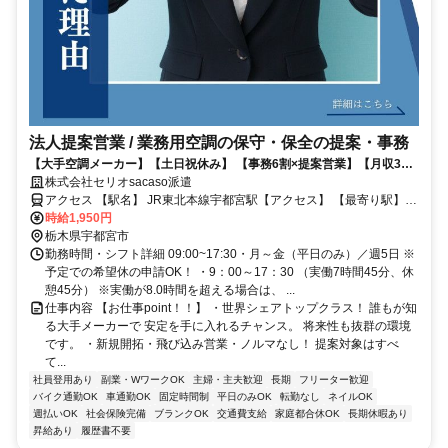
法人提案営業 / 業務用空調の保守・保全の提案・事務
【大手空調メーカー】【土日祝休み】 【事務6割×提案営業】【月収30
万可×インセンティブあり】 【未経験歓迎】【日払い】【即日勤務OK/
株式会社セリオsacaso派遣
次月勤務OK】/案件-0533TS-DK-D-H
アクセス 【駅名】 JR東北本線宇都宮駅【アクセス】 【最寄り駅】
・JR東北本線「宇都宮駅」徒歩12分 ・宇都宮芳賀ライトレール線
時給1,950円
「東宿郷停留場」徒歩8分 【バス】 ・東武宇都宮線「東武宇都宮駅」
栃木県宇都宮市
バス15分 ・JR日光線「鶴田駅」バス20分 ・JR東北本線「岡本駅」
勤務時間・シフト詳細 09:00~17:30・月～金（平日のみ）／週5日 ※
バス25分 【車・バイク】 ・JR東北本線「宇都宮駅」車5分 ・東武宇
予定での希望休の申請OK！ ・9：00～17：30 （実働7時間45分、休
都宮線「東武宇都宮駅」車8分 ・JR東北本線「岡本駅」車15分 ・JR
憩45分） ※実働が8.0時間を超える場合は、 ...
日光線「鶴田駅」車18分 ・JR東北本線「雀宮駅」車20分 ・車通勤
仕事内容 【お仕事point！！】 ・世界シェアトップクラス！ 誰もが知
OK（敷地内に専用駐車場あり） ・バイク・自転車通勤OK（敷地内に
る大手メーカーで 安定を手に入れるチャンス。 将来性も抜群の環境
専用駐輪場あり） ＊＊【勤務地エリアの特徴♪】＊＊ ・宇都宮駅東口
です。 ・新規開拓・飛び込み営業・ノルマなし！ 提案対象はすべ
エリアは、 話題の「ウツノミヤテラス」が 徒歩圏内！仕事帰りの買
て...
い物や お惣菜選びも楽しめます♪ ・周辺にはコンビニや飲食店が 充
社員登用あり
副業・WワークOK
主婦・主夫歓迎
長期
フリーター歓迎
バイク通勤OK
実しており、毎日のランチ 選びに困ることはありません。 お洒落な
車通勤OK
固定時間制
平日のみOK
転勤なし
ネイルOK
週払いOK
社会保険完備
ブランクOK
交通費支給
家庭都合休OK
長期休暇あり
カフェも多いエリア！ ・LRTの開通でアクセスが さらに便利に！最
昇給あり
履歴書不要
新の街並みを 感じながら、気持ちよく 通勤ができる好立地です。 ・