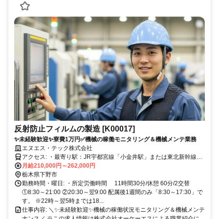
反射防止フィルムの製造 [K00017]
✨未経験歓迎✨寮費1万円✅機械の稼働モニタリング＆機械メンテ業務
エヌエス・テック株式会社
アクセス: ・最寄り駅：JR宇都宮線「小金井駅」または東北新幹線
「宇都宮」駅 ・最寄りIC：北関東道路「宇都宮上三川 IC」 〇車通勤
月給210,000円～262,000円
推奨 ★ガソリン代の支給あり！ 15円／km、上限5万円／月 ★社員寮
栃木県下野市
も完備！ 入寮の方には、年2回の「帰省旅費支給」があります ※実費
勤務時間・曜日: ・所定労働時間 11時間30分/休憩 60分/2交替
分（立替後、振込） ※入寮について規定あり
①8:30～21:00 ②20:30～翌9:00 配属後1週間のみ「8:30～17:30」で
す。 ※22時～翌5時までは18...
仕事内容: ＼✨未経験歓迎✨機械の稼働状況モニタリング＆機械メンテ
ナンス／ ※この求人情報は株式会社オーケーエスによる職業紹介に