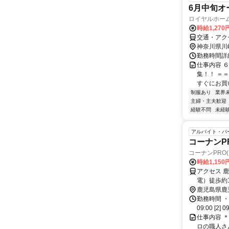
6月中旬オ
ロイヤルホーム
時給1,270
交通・アク
神奈川県川
勤務時間詳細
仕事内容 
集！！ ＝
すぐにお買い
制服あり
業界
主婦・主夫歓迎
経験不問
未経
アルバイト・パ
コーナンP
コーナンPRO
時給1,15
アクセス 
電）徒歩約
鹿児島県鹿
勤務時間 ・
09:00 [2] 0
仕事内容 
ロの職人さ