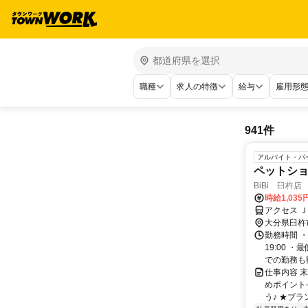
職種
求人の特徴
給与
雇用形
941件
アルバイト・パ
ペットシ
BiBi 臼杵店
時給1,03
アクセス 
大分県臼杵
勤務時間 ・
19:00 
での勤務も歓迎
仕事内容 
めポイント
う♪ ★ブラ