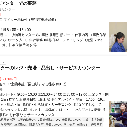
流センターでの事務
通センター
円
ス マイカー通勤可（無料駐車場完備）
間 8：55～18：00
職種 コメリ物流センターでの事務 雇用形態 パート 仕事内容 ＜事務作業
コンでのデータ入力、集計業務 ■書類作成・ファイリング（定型ファイ
計算、社会保険手続き 等 ...
ート
ンターのレジ・売場・品出し・サービスカウンター
円～1,186円
セス JR室蘭本線「栗山駅」から徒歩 約16分
郡
パート ①9:00～13:00 ②13:00～17:00 ③15:00～19:00 上記シフト制
1日3時間以上 勤務日数は応相談 学生アルバイト 平日：17:00～19:...
ペット用品・日用雑貨・生活雑貨・ガーデニング用品などでおなじみ
店舗スタッフをお願いします。 具体的には・・・ レジ､品出し､販売､接
事務のお仕事など サービスカウンタ...
未経験者歓迎
扶養内勤務OK
1日4時間以内OK
土日祝のみOK
主婦・主夫歓迎
学歴不問
車通勤OK
職場見学可
平日のみOK
学生歓迎
転勤なし
経験不問