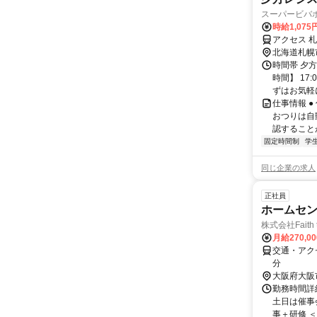
スーパービバ
時給1,075
アクセス 
北海道札幌
時間帯 夕
時間】 17
ずはお気軽
仕事情報 
おつりは自
認すること
固定時間制
学
同じ企業の求人
正社員
ホームセ
株式会社Faith t
月給270,0
交通・アク
分
大阪府大阪
勤務時間詳
土日は催事会
事＋研修 ＜土