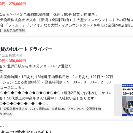
00円～279,000円
1日あたり所定労働時間08時間） 休憩：90分 残業：有 備考：
黒天物産株式会社 求人名 【新潟（全国転勤有）】大型ディスカウントストアの店舗ス
内容 『ラ・ムー』『ディオ』など大型ディスカウントストアを中心に全国240店舗以上.
迎
変形労働時間制
貨の4tルートドライバー
ジコム株式会社
00円～350,000円
セス 北戸田駅から車10分／車・バイク通勤可
市
 実働時間：1日あたり8時間 平均勤務日数：1ヶ月あたり21日 〜 27日
ションによる実働8時間 ＜勤務時間例＞ 5：00～、3：00～、2：00
コースによる...
◆◇◆◇◆◇◆◇◆◇◆◇◆◇◆◇◆◇ ⭐週休2日制でお休みしっかり⭐
迎！ 50代以上の中高年さん活躍中！ 入社祝い金もあります！
◇◆◇◆◇◆◇◆◇◆◇◆◇...
迎
資格取得支援あり
バイク通勤OK
車通勤OK
ブランクOK
交通費支給
祝い金あり
ート
タッフ[学生アルバイト]