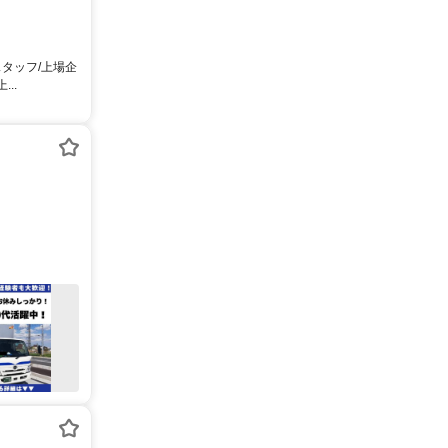
タッフ/上場企
..