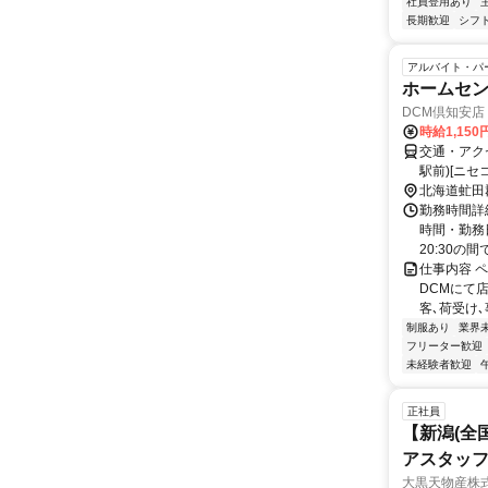
社員登用あり
長期歓迎
シフ
アルバイト・パ
ホームセ
DCM倶知安店
時給1,150
交通・アク
駅前)[ニセ
北海道虻田
勤務時間詳細
時間・勤務日
20:30の間で
仕事内容 
DCMにて
客､荷受け､
制服あり
業界
フリーター歓迎
未経験者歓迎
正社員
【新潟(全
アスタッフ
大黒天物産株