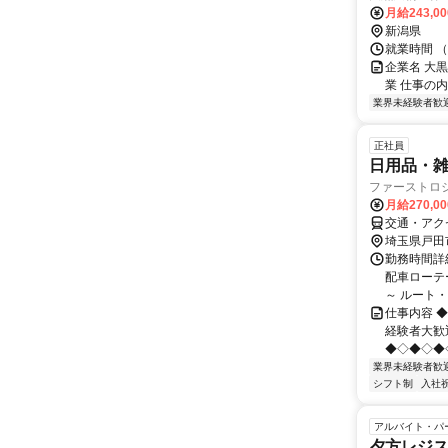
月給243,0
新潟県
就業時間 （
企業名 大
業 仕事の
業界未経験者歓
正社員
日用品・雑
ファーストロ
月給270,0
交通・アク
埼玉県戸田
勤務時間詳細
配車ローテー
～ ルート・
仕事内容 
経験者大歓
◆◇◆◇◆
業界未経験者歓
シフト制
入社
アルバイト・パ
夕方レジス