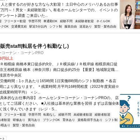
／ 人と接するのが好きな方なら大歓迎！ 土日中心のメリハリあるお仕事
27万円～！男女・未経験歓迎♪ ＼ 有名ホームセンターでの、 イベントの
ンケート調査 ご来店いた...
迎
フリーター歓迎
学歴不問
車通勤OK
経験不問
未経験者歓迎
ネイルOK
ンクOK
交通費支給
駅近5分以内
シフト制
服装自由
送迎あり
髪型・髪色自由
売staff(転居を伴う転勤なし)
ーコーナン・コーナンPRO
00円以上
ＪＲ相模線 南橋本東口徒歩約9分、ＪＲ横浜線/ＪＲ根岸線 相模原南口徒
、京王相模原線 橋本（神奈川県）南口徒歩約25分 【重要】地域限定職の
て：ご自身の自宅から片道90分圏内の店舗へ配属となります。本求人の
模原市中央区
配属は確約できませんのでご了承ください。
総労働時間：1ヶ月あたり165時間 1日実働8時間のシフト制勤務 ＊各店
間により異なります。 ＊残業時間:月平均16時間程度（2022年度実績※
残業時間平均） ＜シ...
【具体的なお仕事内容】 ホームセンターコーナン・コーナンPROの、 店
としてご活躍ください。 ■入社後は基本的な業務を習得 まずは店舗全体
く浅く学んでいきます（レジ・S...
迎
フリーター歓迎
学歴不問
転勤なし
経験不問
未経験者歓迎
経験者歓迎
格者歓迎
研修あり
賞与あり
ブランクOK
育休あり
資格取得手当あり
シフト制
休暇あり
髪型・髪色自由
ート