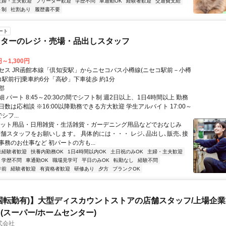
主婦・主夫歓迎
フリーター歓迎
学歴不問
車通勤OK
経験者歓迎
交通費支給
ト制
社割あり
履歴書不要
ート
ンターのレジ・売場・品出しスタッフ
円～1,300円
セス JR函館本線「倶知安駅」からニセコバス小樽線(ニセコ駅前－小樽
コ駅前行]乗車約6分「高砂」下車徒歩 約1分
郡
 パート 8:45～20:30の間でシフト制 週2日以上、1日4時間以上 勤務
数は応相談 ※16:00以降勤務できる方大歓迎 学生アルバイト 17:00～
シフ...
ペット用品・日用雑貨・生活雑貨・ガーデニング用品などでおなじみ
店舗スタッフをお願いします。 具体的には・・・ レジ､品出し､販売､接
事務のお仕事など 初パートの方も...
未経験者歓迎
扶養内勤務OK
1日4時間以内OK
土日祝のみOK
主婦・主夫歓迎
学歴不問
車通勤OK
職場見学可
平日のみOK
転勤なし
経験不問
午前
経験者歓迎
有資格者歓迎
研修あり
夕方
ブランクOK
国転勤有)】大型ディスカウントストアの店舗スタッフ/上場企業 
(スーパー/ホームセンター)
式会社