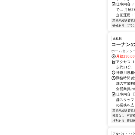
仕事内容 
で… 月給
企画運用・ア
業界未経験者歓
研修あり
ブラ
正社員
コーナンの販
ホームセンタ
月給230,0
アクセス 
歩約21分
配属につい
神奈川県相
勤務地への
勤務時間 
舗の営業時
全従業員の総
仕事内容 
舗スタッフ
の業務を広
業界未経験者歓
残業なし
有資
社割あり
長期
アルバイト・パ