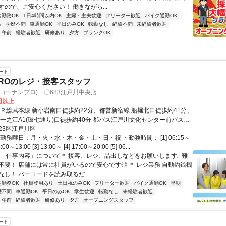
すので、ご安心ください！ 働きながら...
内勤務OK
1日4時間以内OK
主婦・主夫歓迎
フリーター歓迎
バイク通勤OK
由
学歴不問
車通勤OK
平日のみOK
転勤なし
経験不問
未経験者歓迎
午前
経験者歓迎
研修あり
夕方
ブランクOK
ート
ROのレジ・接客スタッフ
(コーナンプロ) 〇683江戸川中央店
0円以上
ＪＲ総武本線 新小岩南口徒歩約22分、都営新宿線 船堀北口徒歩約41分、
 一之江A1(環七通り)口徒歩約40分 都バス江戸川文化センター前バス停
7分(約500m)、JR東日本 総武線 新小岩駅より 徒歩約25分(約1.8km)、
23区江戸川区
より約6分(1.4km)
勤務曜日：月・火・水・木・金・土・日・祝 ・勤務時間： [1] 06:15～
9:00～13:00 [3] 13:00～ [4] 17:00～20:00 [5] 06...
＊「仕事内容」について＊ 接客、レジ、品出しなどをお願いします｡ 難
不要！ 店舗には常に社員がいるので安心です◎ ＊ レジ業務 自動釣銭機
し！ バーコードを読み取るだ...
内勤務OK
社員登用あり
土日祝のみOK
フリーター歓迎
バイク通勤OK
早朝
歴不問
車通勤OK
平日のみOK
学生歓迎
転勤なし
未経験者歓迎
午前
経験者歓迎
研修あり
夕方
オープニングスタッフ
ート