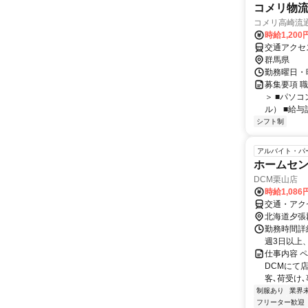
コメリ物
コメリ高崎流
時給1,200
交通アクセ
群馬県
勤務曜日・時
募集要項 
＞ ■パソ
ル） ■給与
シフト制
アルバイト・パ
ホームセ
DCM栗山店
時給1,086
交通・アク
北海道夕張
勤務時間詳細 
週3日以上、
仕事内容 
DCMにて
客､荷受け､
制服あり
業界
フリーター歓迎