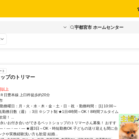
宇都宮市 ホームセンター
態
ート
ョップのトリマー
5円以上
ＪＲ日豊本線 上臼杵徒歩約20分
市
勤務曜日：月・火・水・木・金・土・日・祝 ・勤務時間： [1] 10:00～
・最低勤務日数（週）：3日 ※シフト制 ★1日4時間～OK！8時間フルタイム
！ ...
末永いお付き合いができるペットショップのトリマーさん募集！ おすす
―・―・―・― ★週3日～OK・時短勤務OK 子どもの送り迎えも間に合
ンクや実務経験浅い方も歓迎 結婚...