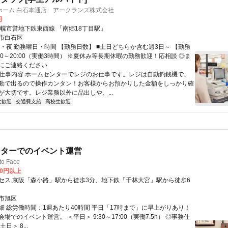
ホーム 白石本通店 アークランズ株式会社
円
札幌市営地下鉄東西線 「南郷18丁目駅」
市白石区
方・夜 勤務曜日・時間 【勤務日数】 ■土日どちらか含む週3日～ 【勤務
:00～20:00（実働3時間） ※夏休み等長期休暇の勤務歓迎！応相談 ◎ま
にご連絡ください
● 仕事内容 ホームセンターでレジのお仕事です。レジは自動釣銭機で、
動で出るので操作カンタン！お客様からお預かりした金額をしっかり確
が大切です。レジ業務以外に品出しや、...
生歓迎
交通費支給
高校生歓迎
ンターでのイベント運営
o Face
00円以上
セス 京阪「森小路」駅から徒歩3分、地下鉄「千林大宮」駅から徒歩6
市旭区
細 総労働時間：1週あたり40時間 平日「17時まで」に早上がりあり！
場でのイベント運営。 ＜平日＞ 9:30～17:00（実働7.5h） ◎事務仕
日＞ 8...