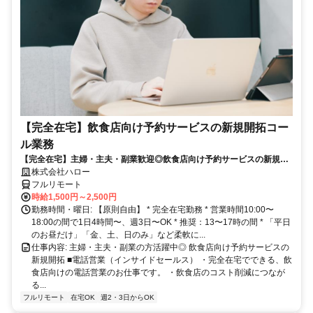
【完全在宅】飲食店向け予約サービスの新規開拓コー
ル業務
【完全在宅】主婦・主夫・副業歓迎◎飲食店向け予約サービスの新規開
拓
株式会社ハロー
フルリモート
時給1,500円～2,500円
勤務時間・曜日: 【原則自由】 * 完全在宅勤務 * 営業時間10:00〜
18:00の間で1日4時間〜、週3日〜OK * 推奨：13〜17時の間 * 「平日
のお昼だけ」「金、土、日のみ」など柔軟に...
仕事内容: 主婦・主夫・副業の方活躍中◎ 飲食店向け予約サービスの
新規開拓 ■電話営業（インサイドセールス） ・完全在宅でできる、飲
食店向けの電話営業のお仕事です。 ・飲食店のコスト削減につなが
る...
フルリモート
在宅OK
週2・3日からOK