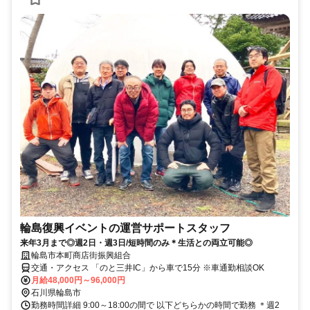
輪島復興イベントの運営サポートスタッフ
来年3月まで◎週2日・週3日/短時間のみ＊生活との両立可能◎
輪島市本町商店街振興組合
交通・アクセス 「のと三井IC」から車で15分 ※車通勤相談OK
月給48,000円～96,000円
石川県輪島市
勤務時間詳細 9:00～18:00の間で 以下どちらかの時間で勤務 ＊週2