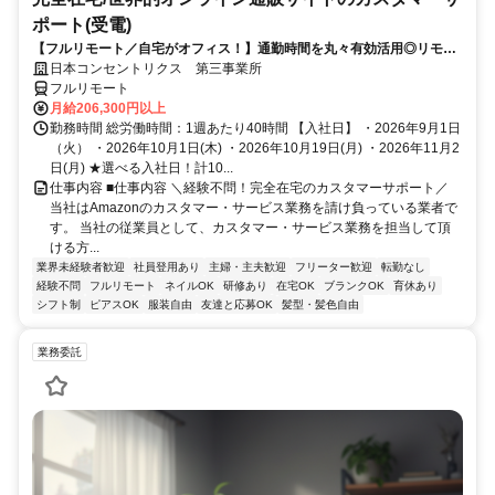
ポート(受電)
【フルリモート／自宅がオフィス！】通勤時間を丸々有効活用◎リモー
ト研修・フォロー充実で在宅でも安心★セールス要素一切なし！
日本コンセントリクス 第三事業所
フルリモート
月給206,300円以上
勤務時間 総労働時間：1週あたり40時間 【入社日】 ・2026年9月1日
（火） ・2026年10月1日(木) ・2026年10月19日(月) ・2026年11月2
日(月) ★選べる入社日！計10...
仕事内容 ■仕事内容 ＼経験不問！完全在宅のカスタマーサポート／
当社はAmazonのカスタマー・サービス業務を請け負っている業者で
す。 当社の従業員として、カスタマー・サービス業務を担当して頂
ける方...
業界未経験者歓迎
社員登用あり
主婦・主夫歓迎
フリーター歓迎
転勤なし
経験不問
フルリモート
ネイルOK
研修あり
在宅OK
ブランクOK
育休あり
シフト制
ピアスOK
服装自由
友達と応募OK
髪型・髪色自由
業務委託