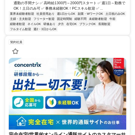
通勤の手間ナシ ✅ 高時給1300円～2000円スタート ✅ 週1日～勤務で
OK！土日のみ可 ✅ 事務未経験OK！PCスキル歓迎 ✅ ...
業界未経験者歓迎
社員登用あり
週1日からOK
副業・WワークOK
土日祝のみOK
主婦・主夫歓迎
フリーター歓迎
固定時間制
経験不問
未経験者歓迎
午前
経験者歓迎
ネイルOK
研修あり
夕方
在宅OK
ブランクOK
長期歓迎
フルタイム歓迎
週2・3日からOK
契約社員
完全在宅/世界的オンライン通販サイトのカスタマーサ