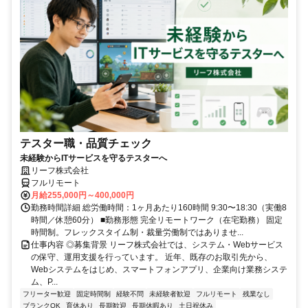
テスター職・品質チェック
未経験からITサービスを守るテスターへ
リーフ株式会社
フルリモート
月給255,000円～400,000円
勤務時間詳細 総労働時間：1ヶ月あたり160時間 9:30〜18:30（実働8
時間／休憩60分） ■勤務形態 完全リモートワーク（在宅勤務） 固定
時間制。フレックスタイム制・裁量労働制ではありませ...
仕事内容 ◎募集背景 リーフ株式会社では、システム・Webサービス
の保守、運用支援を行っています。 近年、既存のお取引先から、
Webシステムをはじめ、スマートフォンアプリ、企業向け業務システ
ム、P...
フリーター歓迎
固定時間制
経験不問
未経験者歓迎
フルリモート
残業なし
ブランクOK
育休あり
長期歓迎
長期休暇あり
土日祝休み