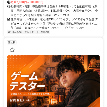
月給2,000円～600,000円
勤務時間・曜日: ⏰勤務時間は自由！ 24時間いつでも配信可能 （深
夜・早朝も自由） ⛅週1日〜、1日1時間～OK！ ⛺完全在宅OK！ 全
国どこからでも配信可能 ✨副業・WワークOK
仕事内容: ＼✨未経験・初心者OK✨／ "ライブナウV"でボイス配信 デ
ビューしてみませんか？ ✋「声だけの配信活動に興味があるけど…」
✋「趣味・好きなことで稼ぎたいけど…」 ✋「やってみた...
週1日からOK
フルリモート
在宅OK
正社員