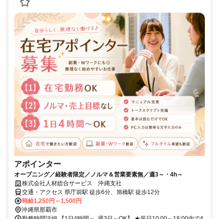
アポインター
オープニング／経験者限定／ノルマ＆営業要素無／週3～・4h～
株式会社人材総合サービス 沖縄支社
交通・アクセス 県庁前駅 徒歩6分、旭橋駅 徒歩12分
時給1,250円～1,500円
沖縄県那覇市
勤務時間詳細 【1日4時間～､週3日～OK】 ★平日10:00～18:00内で4