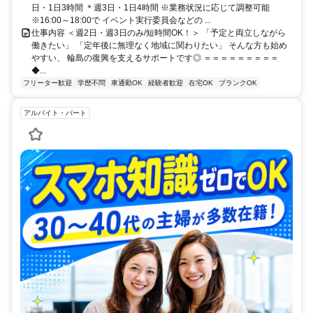
日・1日3時間 ＊週3日・1日4時間 ※業務状況に応じて調整可能
※16:00～18:00で イベント実行委員会などの ...
仕事内容 ＜週2日・週3日のみ/短時間OK！＞ 「予定と両立しながら
働きたい」 「定年後に無理なく地域に関わりたい」 そんな方も始め
やすい、 輪島の復興を支えるサポートです◎ ＝＝＝＝＝＝＝＝＝
◆...
フリーター歓迎
学歴不問
車通勤OK
経験者歓迎
在宅OK
ブランクOK
アルバイト・パート