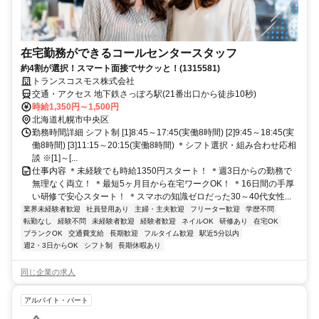
在宅勤務ができるコールセンタースタッフ
約4割が選択！スマート面接でサクッと！(1315581)
トランスコスモス株式会社
交通・アクセス 地下鉄さっぽろ駅(21番出口から徒歩10秒)
時給1,350円～1,500円
北海道札幌市中央区
勤務時間詳細 シフト制 [1]8:45～17:45(実働8時間) [2]9:45～18:45(実
働8時間) [3]11:15～20:15(実働8時間) ＊シフト選択・組み合わせ応相
談 ※[1]～[...
仕事内容 ＊未経験でも時給1350円スタート！ ＊週3日からの勤務で
無理なく両立！ ＊最短5ヶ月目から在宅ワークOK！ ＊16日間の手厚
い研修で安心スタート！ ＊スマホの知識ゼロだった30～40代女性...
業界未経験者歓迎
社員登用あり
主婦・主夫歓迎
フリーター歓迎
学歴不問
転勤なし
経験不問
未経験者歓迎
経験者歓迎
ネイルOK
研修あり
在宅OK
ブランクOK
交通費支給
長期歓迎
フルタイム歓迎
駅近5分以内
週2・3日からOK
シフト制
長期休暇あり
同じ企業の求人
アルバイト・パート