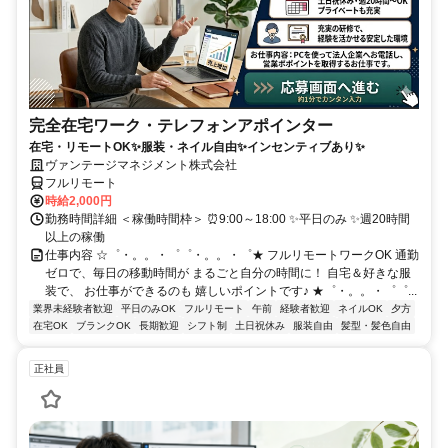
完全在宅ワーク・テレフォンアポインター
在宅・リモートOK✨服装・ネイル自由✨インセンティブあり✨
ヴァンテージマネジメント株式会社
フルリモート
時給2,000円
勤務時間詳細 ＜稼働時間枠＞ ⏰9:00～18:00 ✨平日のみ ✨週20時間
以上の稼働
仕事内容 ☆゜・。。・゜゜・。。・゜★ フルリモートワークOK 通勤
ゼロで、毎日の移動時間が まるごと自分の時間に！ 自宅＆好きな服
装で、 お仕事ができるのも 嬉しいポイントです♪ ★゜・。。・゜゜...
業界未経験者歓迎
平日のみOK
フルリモート
午前
経験者歓迎
ネイルOK
夕方
在宅OK
ブランクOK
長期歓迎
シフト制
土日祝休み
服装自由
髪型・髪色自由
正社員