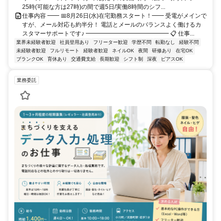
25時(可能な方は27時)の間で週5日/実働8時間のシフ...
仕事内容 ━━ 📅8月26日(水)在宅勤務スタート！━━ 受電がメインで
すが、メール対応も約半分！ 電話とメールのバランスよく働けるカ
スタマーサポートです♪ ━━━━━━━━━━━━━━ 📋 仕事...
業界未経験者歓迎
社員登用あり
フリーター歓迎
学歴不問
転勤なし
経験不問
未経験者歓迎
フルリモート
経験者歓迎
ネイルOK
夜間
研修あり
在宅OK
ブランクOK
育休あり
交通費支給
長期歓迎
シフト制
深夜
ピアスOK
業務委託