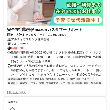
完全在宅勤務|Amazonカスタマーサポート
面接～入社までフルリモート！/1260705400
アルティウスリンク株式会社
フルリモート
時給1,200円
勤務時間詳細 ⏩8:50-22:00の間でシフト制 ※会社指定シフト 《シフ
ト例》実働8時間 ・8:50-18:00 ・12:50-22:00 ※健康管理のため勤務
間インターバル 設定あり ※所...
仕事内容 ✨人気の完全在宅勤務✨ 通勤ゼロでストレスフリー 自分の
時間にゆとりが持てます♪ ✅リモートでもしっかりサポート！ 「困っ
た」「どうしよう」と思ったら すぐにチャットで相談OK 業務中の...
業界未経験者歓迎
社員登用あり
学歴不問
転勤なし
経験不問
フルリモート
研修あり
在宅OK
ブランクOK
交通費支給
シフト制
服装自由
髪型・髪色自由
同じ企業の求人
業務委託