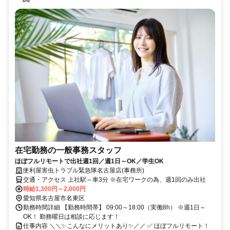
在宅勤務の一般事務スタッフ
ほぼフルリモートで出社週1回／週1日～OK／学生OK
便利屋害虫トラブル緊急隊名古屋店(事務所)
交通・アクセス 上社駅～車3分 ※在宅ワークの為、週1回のみ出社
時給1,300円～2,000円
愛知県名古屋市名東区
勤務時間詳細 【勤務時間帯】 09:00～18:00（実働8h） ※週1日～
OK！ 勤務曜日は相談に応じます！
仕事内容 ＼＼✨こんなにメリットあり✨／／ ✅ ほぼフルリモート！