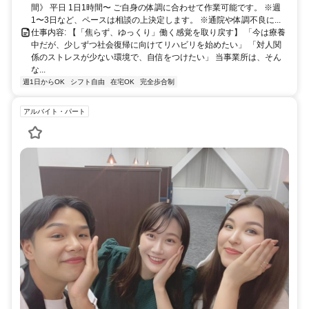
間》 平日 1日1時間〜 ご自身の体調に合わせて作業可能です。 ※週
1〜3日など、ペースは相談の上決定します。 ※通院や体調不良に...
仕事内容: 【「焦らず、ゆっくり」働く感覚を取り戻す】 「今は療養
中だが、少しずつ社会復帰に向けてリハビリを始めたい」 「対人関
係のストレスが少ない環境で、自信をつけたい」 当事業所は、そん
な...
週1日からOK
シフト自由
在宅OK
完全歩合制
アルバイト・パート