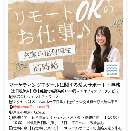
マーケティングITツールに関する法人サポート・事務
【土日祝休み】◎未経験でも高時給1500円～！オフィスワークデビュ
ー・ブランク復帰も応援♪
株式会社ウィルオブ・ワーク
アクセス 港区「六本木一丁目駅」徒歩1分◎交通費全額支給◎平日の
み
時給1,500円～1,800円
東京都東京23区港区
勤務時間 ・勤務曜日：月・火・水・木・金 ・勤務時間： [1] 10:00～
19:00 ・最低勤務日数（週）：5日 ・平日のみ ・残業無し
仕事内容 【お仕事について】 LINEツールサービスの 顧客対応を中心