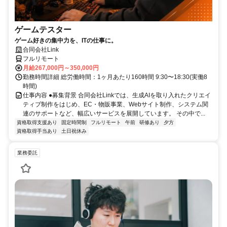
ゲームテスター
ゲーム好きの集中力を、ITの仕事に。
合同会社Link
フルリモート
月給267,000円～350,000円
勤務時間詳細 総労働時間：1ヶ月あたり160時間 9:30〜18:30(実働8
時間)
仕事内容 ●募集背景 合同会社Linkでは、生成AIを取り入れたクリエイ
ティブ制作をはじめ、EC・物販事業、Webサイト制作、システム関
連のサポートなど、幅広いサービスを展開しています。 その中で...
資格取得支援あり
固定時間制
フルリモート
午前
研修あり
夕方
資格取得手当あり
土日祝休み
業務委託