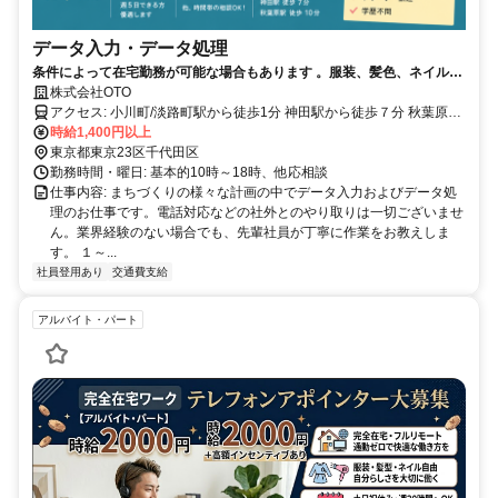
データ入力・データ処理
条件によって在宅勤務が可能な場合もあります 。服装、髪色、ネイル、
ヒゲなど自由な職場
株式会社OTO
アクセス: 小川町/淡路町駅から徒歩1分 神田駅から徒歩７分 秋葉原駅
から徒歩10分
時給1,400円以上
東京都東京23区千代田区
勤務時間・曜日: 基本的10時～18時、他応相談
仕事内容: まちづくりの様々な計画の中でデータ入力およびデータ処
理のお仕事です。電話対応などの社外とのやり取りは一切ございませ
ん。業界経験のない場合でも、先輩社員が丁寧に作業をお教えしま
す。 １～...
社員登用あり
交通費支給
アルバイト・パート