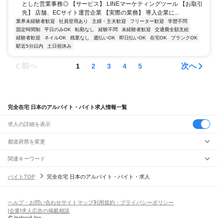
とした営業事務◎ 【サービス】 LINEマーケティングツール 【お取引
先】 店舗、ECサイト運営企業 【実際の業務】 導入企業に...
業界未経験者歓迎
社員登用あり
主婦・主夫歓迎
フリーター歓迎
学歴不問
固定時間制
平日のみOK
転勤なし
経験不問
未経験者歓迎
交通費全額支給
経験者歓迎
ネイルOK
残業なし
週払いOK
即日払いOK
在宅OK
ブランクOK
駅近5分以内
土日祝休み
前へ
次へ
1
2
3
4
5
完全在宅 日本のアルバイト・バイト求人情報一覧
求人の詳細を表示
都道府県を変更
関連キーワード
完全在宅ワーク 全国
シール貼り 在宅
現在地周辺
ガチャガチャ
犬カフェ
バイトTOP
完全在宅 日本のアルバイト・バイト・求人
ヘルプ・お問い合わせ
サイトマップ
利用規約・プライバシーポリシー
[企業]求人広告の掲載相談