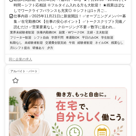
時間～シフト応相談 ※フルタイム入れる方も大歓迎！ ★残業ほぼな
しでワークライフバランスも充実◎ ※シフトは1ヶ月ご...
仕事内容 ✅2025年11月21日に新規開設！ ✅オープニングメンバー募
集 ✅在宅勤務OK 【仕事の安心ポイント】 ✅トークスクリプト完備／
読むだけ ✅営業要素なし・クロージング不要 ✅数字に追われ...
業界未経験者歓迎
扶養内勤務OK
副業・WワークOK
主婦・主夫歓迎
フリーター歓迎
シフト自由
学歴不問
車通勤OK
平日のみOK
学生歓迎
転勤なし
未経験者歓迎
交通費全額支給
午前
経験者歓迎
ネイルOK
残業なし
月1シフト提出
研修あり
夕方
同じ企業の求人
アルバイト・パート