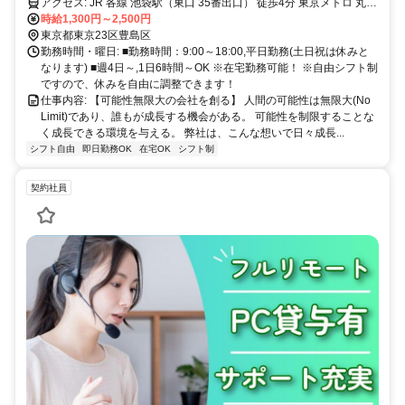
アクセス: JR 各線 池袋駅（東口 35番出口） 徒歩4分 東京メトロ 丸ノ
内線・有楽町線・副都心線 池袋駅 徒歩4分 西武鉄道 池袋線 池袋駅 徒
時給1,300円～2,500円
歩4分 東武鉄道 東武東上線 池袋駅 徒歩4分
東京都東京23区豊島区
勤務時間・曜日: ■勤務時間：9:00～18:00,平日勤務(土日祝は休みと
なります) ■週4日～,1日6時間～OK ※在宅勤務可能！ ※自由シフト制
ですので、休みを自由に調整できます！
仕事内容: 【可能性無限大の会社を創る】 人間の可能性は無限大(No
Limit)であり、誰もが成長する機会がある。 可能性を制限することな
く成長できる環境を与える。 弊社は、こんな想いで日々成長...
シフト自由
即日勤務OK
在宅OK
シフト制
契約社員