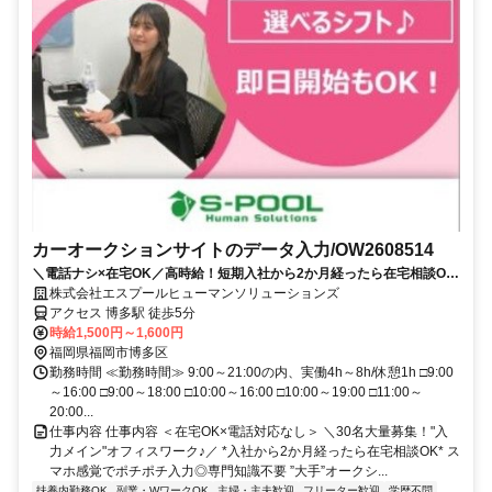
カーオークションサイトのデータ入力/OW2608514
＼電話ナシ×在宅OK／高時給！短期入社から2か月経ったら在宅相談OK
・お試し短期OK！すぐ稼げる！ ・スマホ感覚でポチポチ入力！・ネイ
株式会社エスプールヒューマンソリューションズ
ル・ピアスOK！髪色自由！ 履歴書不要◎
アクセス 博多駅 徒歩5分
時給1,500円～1,600円
福岡県福岡市博多区
勤務時間 ≪勤務時間≫ 9:00～21:00の内、実働4h～8h/休憩1h □9:00
～16:00 □9:00～18:00 □10:00～16:00 □10:00～19:00 □11:00～
20:00...
仕事内容 仕事内容 ＜在宅OK×電話対応なし＞ ＼30名大量募集！"入
力メイン"オフィスワーク♪／ *入社から2か月経ったら在宅相談OK* ス
マホ感覚でポチポチ入力◎専門知識不要 ”大手”オークシ...
扶養内勤務OK
副業・WワークOK
主婦・主夫歓迎
フリーター歓迎
学歴不問