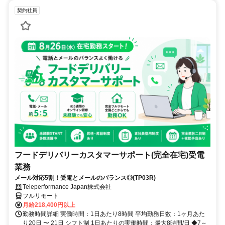
契約社員
フードデリバリーカスタマーサポート(完全在宅)受電
業務
メール対応5割！受電とメールのバランス◎(TP03R)
Teleperformance Japan株式会社
フルリモート
月給218,400円以上
勤務時間詳細 実働時間：1日あたり8時間 平均勤務日数：1ヶ月あた
り20日 〜 21日 シフト制 1日あたりの実働時間：最大8時間/日 ◆7～