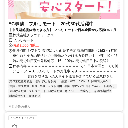
EC事務 フルリモート 20代30代活躍中
【中長期前提稼働できる方】 フルリモートで日本全国から応募OK♪ 月稼
働30時間で安定収入！
株式会社クラウドワークス
フルリモート
時給2,500円以上
勤務時間 シフト制 希望により面談で決定 稼働時間帯／1日2～3時間
※午前と夕方の細切れでご稼働いただける方歓迎です！ 例）10～13
時の間で前日夜の発送対応、16～19時の間で当日日中の発送対...
仕事内容 ＝＝＝＝＝＝＝＝＝＝＝＝＝＝＝ ＼＼ 日本全国どこでも働
ける ／／ ★★ フルリモートのお仕事 ★★ ＝＝＝＝＝＝＝＝＝＝＝
＝＝＝＝ 食品を取り扱う楽天サイト運営をされている企業様をし...
業界未経験者歓迎
短期（3ヵ月以内）
副業・WワークOK
1日4時間以内OK
主婦・主夫歓迎
短期
早朝
シフト自由
午後
学歴不問
平日のみOK
転勤なし
未経験者歓迎
フルリモート
経験者歓迎
ネイルOK
残業なし
有資格者歓迎
職種変更なし
研修あり
同じ企業の求人
アルバイト・パート