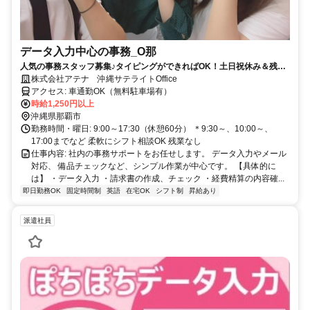
データ入力中心の事務_O那
人気の事務スタッフ募集♪タイピングができればOK！土日祝休み＆残業
なし♪無料駐車場あり♪
株式会社アテナ 沖縄サテライトOffice
アクセス: 車通勤OK（無料駐車場有）
時給1,250円以上
沖縄県那覇市
勤務時間・曜日: 9:00～17:30（休憩60分） ＊9:30～、10:00～、
17:00までなど 柔軟にシフト相談OK 残業なし
仕事内容: 社内の事務サポートをお任せします。 データ入力やメール
対応、 備品チェックなど、シンプル作業が中心です。 【具体的に
は】 ・データ入力 ・請求書の作成、チェック ・経費精算の内容確...
即日勤務OK
固定時間制
英語
在宅OK
シフト制
昇給あり
派遣社員