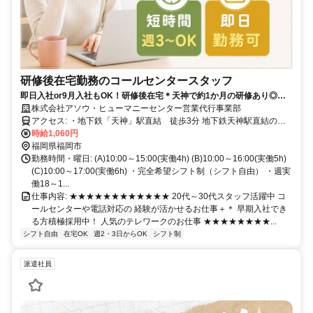
研修後在宅勤務のコールセンタースタッフ
即日入社or9月入社もOK！研修後在宅＊天神で約1か月の研修あり◎短
時間×週3～OK！20代～30代活躍中
株式会社アソウ・ヒューマニーセンター営業代行事業部
アクセス: ・地下鉄「天神」駅直結 徒歩3分 地下鉄天神駅直結のオ
フィスでのお仕事なので 各エリアからの通勤もらくらく♪ 西鉄福岡
時給1,060円
（天神）・博多・薬院・薬院大通 渡辺通・桜坂・天神南・赤坂・櫛
福岡県福岡市
田神社前 祇園・福岡空港・姪浜・西新・藤崎・下山門
勤務時間・曜日: (A)10:00～15:00(実働4h) (B)10:00～16:00(実働5h)
(C)10:00～17:00(実働6h) ・完全希望シフト制（シフト自由） ・週実
働18～1...
仕事内容: ★★★★★★★★★★★★ 20代～30代スタッフ活躍中 コ
ールセンターや電話対応の 経験が活かせるお仕事＋＊ 早期入社でき
る方積極採用中！ 人気のテレワークのお仕事 ★★★★★★★★...
シフト自由
在宅OK
週2・3日からOK
シフト制
派遣社員