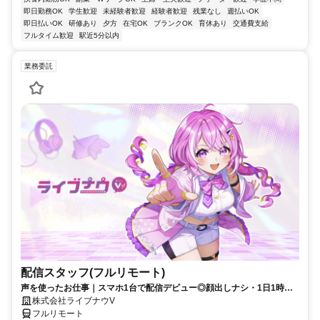
即日勤務OK
学生歓迎
未経験者歓迎
経験者歓迎
残業なし
週払いOK
即日払いOK
研修あり
夕方
在宅OK
ブランクOK
育休あり
交通費支給
フルタイム歓迎
駅近5分以内
業務委託
配信スタッフ(フルリモート)
声を使ったお仕事｜スマホ1台で配信デビュー◎顔出しナシ・1日1時間
～OK♪
株式会社ライブナウV
フルリモート