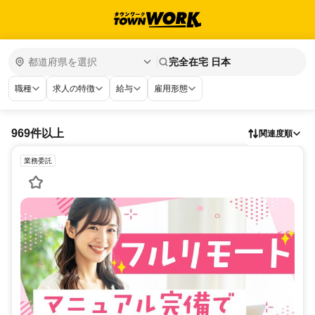
完全在宅 日本
職種
求人の特徴
給与
雇用形態
969件以上
関連度順
業務委託