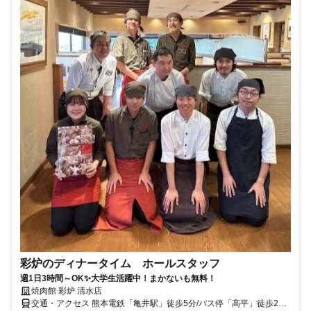
彩炉のディナータイム ホールスタッフ
週1日3時間～OK✨大学生活躍中！まかないも無料！
焼肉館 彩炉 清水店
交通・アクセス 熊本電鉄「亀井駅」徒歩5分/バス停「高平」徒歩2分/