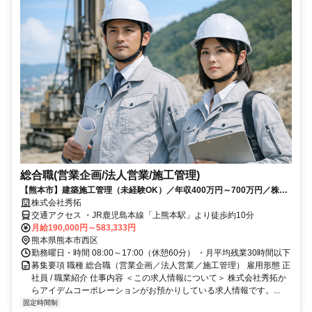
総合職(営業企画/法人営業/施工管理)
【熊本市】建築施工管理（未経験OK）／年収400万円～700万円／株式
会社秀拓
株式会社秀拓
交通アクセス ・JR鹿児島本線「上熊本駅」より徒歩約10分
月給190,000円～583,333円
熊本県熊本市西区
勤務曜日・時間 08:00～17:00（休憩60分） ・月平均残業30時間以下
募集要項 職種 総合職（営業企画／法人営業／施工管理） 雇用形態 正
社員 / 職業紹介 仕事内容 ＜この求人情報について＞ 株式会社秀拓か
らアイデムコーポレーションがお預かりしている求人情報です。...
固定時間制