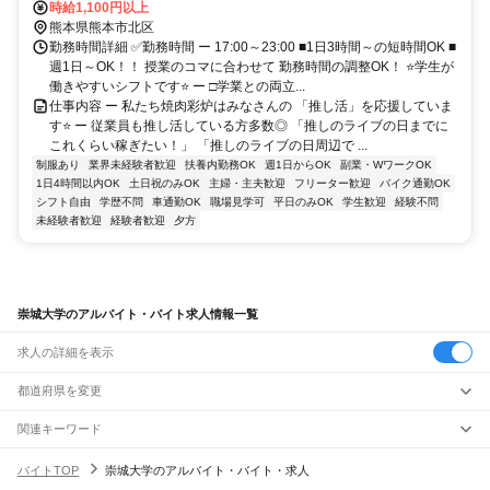
車通勤OK！/ルーテル学院・崇城大学・熊本保健科学大学～車で6～9
時給1,100円以上
分
熊本県熊本市北区
勤務時間詳細 ✅勤務時間 ー 17:00～23:00 ■1日3時間～の短時間OK ■
週1日～OK！！ 授業のコマに合わせて 勤務時間の調整OK！ ⭐学生が
働きやすいシフトです⭐ ー □学業との両立...
仕事内容 ー 私たち焼肉彩炉はみなさんの 「推し活」を応援していま
す⭐ ー 従業員も推し活している方多数◎ 「推しのライブの日までに
これくらい稼ぎたい！」 「推しのライブの日周辺で ...
制服あり
業界未経験者歓迎
扶養内勤務OK
週1日からOK
副業・WワークOK
1日4時間以内OK
土日祝のみOK
主婦・主夫歓迎
フリーター歓迎
バイク通勤OK
シフト自由
学歴不問
車通勤OK
職場見学可
平日のみOK
学生歓迎
経験不問
未経験者歓迎
経験者歓迎
夕方
崇城大学のアルバイト・バイト求人情報一覧
求人の詳細を表示
都道府県を変更
関連キーワード
崇城大学専門学校
崇城大学事務
崇城大学 取得資格
富山県 崇城大学専門学校
崇仁
バイトTOP
崇城大学のアルバイト・バイト・求人