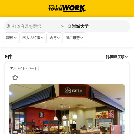
崇城大学
職種
求人の特徴
給与
雇用形態
8件
関連度順
アルバイト・パート