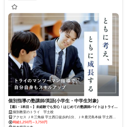
個別指導の塾講師/英語(小学生・中学生対象)
【週1・1科目～】未経験でも安心！はじめての塾講師バイトはトライで
◎
個別教室のトライ 宇土校
アクセス ＪＲ三角線 宇土西口徒歩約1分、ＪＲ鹿児島本線 宇土西口
徒歩約1分、ＪＲ鹿児島本線 富合西口徒歩約27分
時給1,250円～3,750円