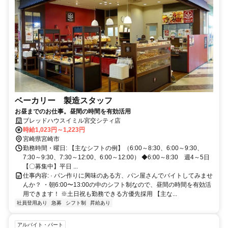
ベーカリー 製造スタッフ
お昼までのお仕事。昼間の時間を有効活用
ブレッドハウスイミル宮交シティ店
時給1,023円～1,223円
宮崎県宮崎市
勤務時間・曜日: 【主なシフトの例】（6:00～8:30、6:00～9:30、
7:30～9:30、7:30～12:00、6:00～12:00） ◆6:00～8:30 週4～5日
【〇募集中】平日 ...
仕事内容: · パン作りに興味のある方、パン屋さんでバイトしてみませ
んか？ ・朝6:00〜13:00の中のシフト制なので、昼間の時間を有効活
用できます！ ※土日祝も勤務できる方優先採用 【主な...
社員登用あり
急募
シフト制
昇給あり
アルバイト・パート