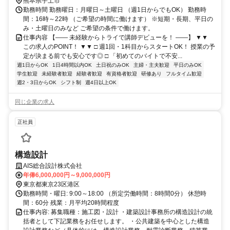
熊本県宇土市
勤務時間 勤務曜日：月曜日～土曜日 （週1日からでもOK） 勤務時
間：16時～22時 （ご希望の時間に働けます） ※短期・長期、平日の
み・土曜日のみなど ご希望の条件で働けます。
仕事内容 【―― 未経験からトライで講師デビューを！ ――】 ▼▼
この求人のPOINT！ ▼▼ □ 週1回・1科目からスタートOK！ 授業の予
定が決まる前でも安心です◎ □ 「初めてのバイトで不安...
週1日からOK
1日4時間以内OK
土日祝のみOK
主婦・主夫歓迎
平日のみOK
学生歓迎
未経験者歓迎
経験者歓迎
有資格者歓迎
研修あり
フルタイム歓迎
週2・3日からOK
シフト制
週4日以上OK
同じ企業の求人
正社員
構造設計
AIS総合設計株式会社
年俸6,000,000円～9,000,000円
東京都東京23区港区
勤務時間・曜日: 9:00～18:00 （所定労働時間：8時間0分） 休憩時
間：60分 残業：月平均20時間程度
仕事内容: 募集職種：施工図・設計 ・建築設計事務所の構造設計の統
括者として下記業務をお任せします。 ・公共建築を中心とした構造