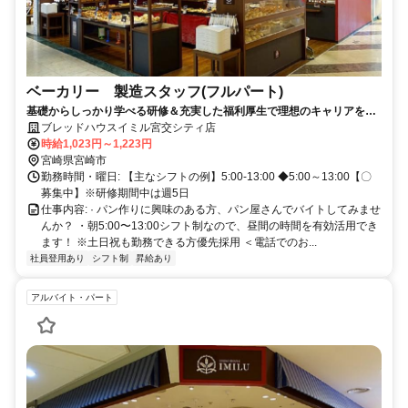
ベーカリー 製造スタッフ(フルパート)
基礎からしっかり学べる研修＆充実した福利厚生で理想のキャリアを創
造
ブレッドハウスイミル宮交シティ店
時給1,023円～1,223円
宮崎県宮崎市
勤務時間・曜日: 【主なシフトの例】5:00-13:00 ◆5:00～13:00【〇
募集中】※研修期間中は週5日
仕事内容: · パン作りに興味のある方、パン屋さんでバイトしてみませ
んか？ ・朝5:00〜13:00シフト制なので、昼間の時間を有効活用でき
ます！ ※土日祝も勤務できる方優先採用 ＜電話でのお...
社員登用あり
シフト制
昇給あり
アルバイト・パート