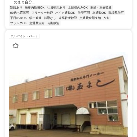
のまま自分...
制服あり
扶養内勤務OK
社員登用あり
土日祝のみOK
主婦・主夫歓迎
60代も応募可
フリーター歓迎
バイク通勤OK
学歴不問
車通勤OK
職場見学可
平日のみOK
学生歓迎
転勤なし
未経験者歓迎
交通費全額支給
夕方
ブランクOK
交通費支給
長期歓迎
アルバイト・パート