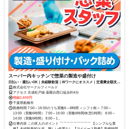
スーパー内キッチンで惣菜の製造や盛付け
日払い・週払いOK｜未経験歓迎｜Wワークにオススメ｜交通費全額支給
｜駅チカ
株式会社サークルフィールド
アクセス 京成松戸線 薬園台西口徒歩約4分
時給1,600円
千葉県船橋市
勤務時間 7:00～16:00のうち実働6～8時間 ＜シフト例＞ 7:00～
13:00（実働6時間） 7:00～16:00（実働8時間/休憩1時間） 8:00～
14:00（実働6時間） 8:00～1...
仕事内容 この求人のポイント ￣￣￣￣￣￣￣￣￣ 【シンプルな業
務】未経験率90％超、難しい作業なし 【マイペース勤務】勤務時間