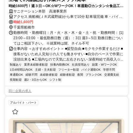
時給1600円！週３日～OK☆WワークOK！車通勤◎カンタン☆食品工場
で深夜機械洗浄アルバイトパート
サニテーション本部 高瀬事業所
アクセス 南船橋(ＪＲ武蔵野線)から車で10分 駐車場完備 車・バイク
通勤可最寄り駅：南船橋駅(ＪＲ武蔵野線),南船橋駅(ＪＲ京葉線),新習
時給1,600円
志野駅(ＪＲ京葉線/ＪＲ武蔵野線)
千葉県船橋市
勤務時間 ・勤務曜日：月・火・水・木・金・土・祝 ・勤務時間： [1]
23:00～03:00 ・最低勤務日数（週）：3日 週3～5日 勤務日数につい
てはご相談下さい。 ※就業時は髭、ネイル不可
仕事内容 ＜おすすめポイント＞ ■髪型自由 ■モクモク作業するだけ ■
接客がないため人見知りの人でも働きやすい ■自分のペースで作業に
没頭出来る ■工場内なので天気に左右されない 深夜時給で高収入☆...
制服あり
業界未経験者歓迎
扶養内勤務OK
社員登用あり
副業・WワークOK
1日4時間以内OK
主婦・主夫歓迎
フリーター歓迎
バイク通勤OK
学歴不問
車通勤OK
経験不問
未経験者歓迎
経験者歓迎
夜間
ブランクOK
交通費支給
長期歓迎
週2・3日からOK
シフト制
同じ企業の求人
アルバイト・パート