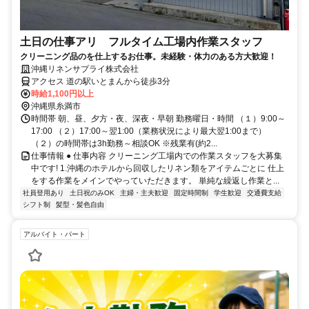
土日の仕事アリ フルタイム工場内作業スタッフ
クリーニング品のを仕上するお仕事。未経験・体力のある方大歓迎！
沖縄リネンサプライ株式会社
アクセス 道の駅いとまんから徒歩3分
時給1,100円以上
沖縄県糸満市
時間帯 朝、昼、夕方・夜、深夜・早朝 勤務曜日・時間 （１）9:00～
17:00 （２）17:00～翌1:00（業務状況により最大翌1:00まで）
（２）の時間帯は3h勤務～相談OK ※残業有(約2...
仕事情報 ● 仕事内容 クリーニング工場内での作業スタッフを大募集
中です! 1.沖縄のホテルから回収したリネン類をアイテムごとに 仕上
をする作業をメインでやっていただきます。 単純な繰返し作業と...
社員登用あり
土日祝のみOK
主婦・主夫歓迎
固定時間制
学生歓迎
交通費支給
シフト制
髪型・髪色自由
アルバイト・パート