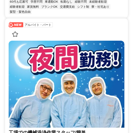
60代も応募可
学歴不問
車通勤OK
転勤なし
経験不問
未経験者歓迎
経験者歓迎
家賃無料
ブランクOK
交通費支給
シフト制
寮・社宅あり
髪型・髪色自由
アルバイト・パート
工場での機械洗浄作業スタッフ/簡単