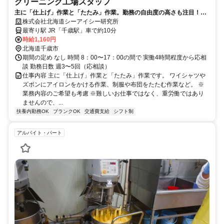
クリーニング工場スタッフ
主に「仕上げ」作業と「たたみ」作業。勤務の自由度の高さも注目！土
日休み
株式会社北海道シーアイシー研究所
最寄り駅 JR「千歳駅」車で約10分
時給1,160円
北海道千歳市
期間の定め なし 時間 8：00〜17：00の間で 実働4時間程度から応相
談 勤務日数 週3〜5回（応相談）
仕事内容 主に「仕上げ」作業と「たたみ」作業です。 ワイシャツや
ズボンにアイロンをかける作業、制服や布団をたたむ作業など。 ※
業務内容のご希望も考慮 ※難しいお仕事ではなく、重労働ではあり
ませんので、...
扶養内勤務OK
ブランクOK
交通費支給
シフト制
アルバイト・パート