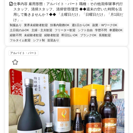
仕事内容 雇用形態：アルバイト・パート 職種：その他清掃/家事代行
スタッフ、清掃スタッフ、清掃管理/運営 ◆◆週末の空いた時間を活
用して働きませんか？◆◆ 「土曜日だけ」「日曜日だけ」「月1回だ
け」...
制服あり
業界未経験者歓迎
扶養内勤務OK
週1日からOK
副業・WワークOK
土日祝のみOK
主婦・主夫歓迎
フリーター歓迎
シフト自由
学歴不問
車通勤OK
経験不問
未経験者歓迎
経験者歓迎
即日払いOK
ブランクOK
長期歓迎
フルタイム歓迎
シフト制
送迎あり
アルバイト・パート