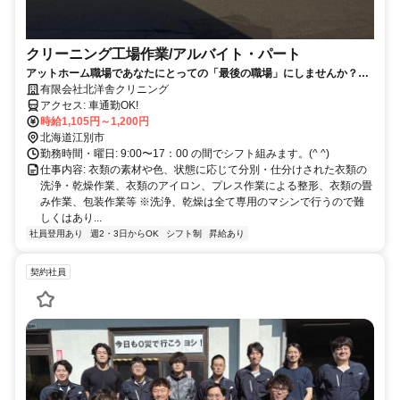
クリーニング工場作業/アルバイト・パート
アットホーム職場であなたにとっての「最後の職場」にしませんか？
(^_^)
有限会社北洋舎クリニング
アクセス: 車通勤OK!
時給1,105円～1,200円
北海道江別市
勤務時間・曜日: 9:00〜17：00 の間でシフト組みます。(^ ^)
仕事内容: 衣類の素材や色、状態に応じて分別・仕分けされた衣類の
洗浄・乾燥作業、衣類のアイロン、プレス作業による整形、衣類の畳
み作業、包装作業等 ※洗浄、乾燥は全て専用のマシンで行うので難
しくはあり...
社員登用あり
週2・3日からOK
シフト制
昇給あり
契約社員