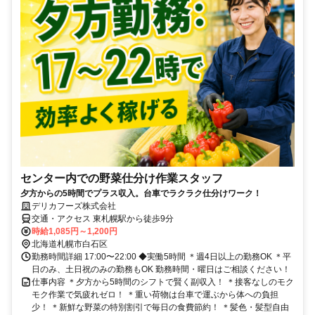
センター内での野菜仕分け作業スタッフ
夕方からの5時間でプラス収入。台車でラクラク仕分けワーク！
デリカフーズ株式会社
交通・アクセス 東札幌駅から徒歩9分
時給1,085円～1,200円
北海道札幌市白石区
勤務時間詳細 17:00〜22:00 ◆実働5時間 ＊週4日以上の勤務OK ＊平
日のみ、土日祝のみの勤務もOK 勤務時間・曜日はご相談ください！
仕事内容 ＊夕方から5時間のシフトで賢く副収入！ ＊接客なしのモク
モク作業で気疲れゼロ！ ＊重い荷物は台車で運ぶから体への負担
少！ ＊新鮮な野菜の特別割引で毎日の食費節約！ ＊髪色・髪型自由