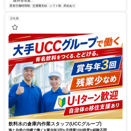
維持管理業...
変形労働時間制
交通費支給
シフト制
昇給あり
正社員
飲料水の倉庫内作業スタッフ(UCCグループ)
海と自然の沖縄で働く✨賞与年3回✨月残業10H程度✨経験不問