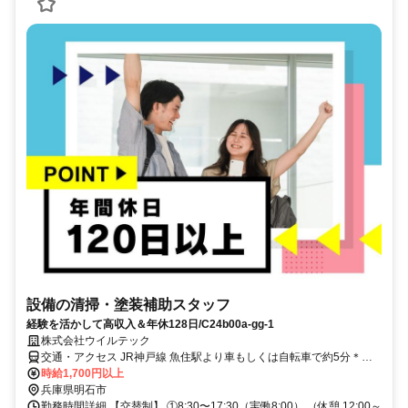
設備の清掃・塗装補助スタッフ
経験を活かして高収入＆年休128日/C24b00a-gg-1
株式会社ウイルテック
交通・アクセス JR神戸線 魚住駅より車もしくは自転車で約5分＊車/
バイク/電車/バス/自転車/徒歩通勤OK（JR魚住駅と山陽電車東二見駅
時給1,700円以上
より送迎バスあり）
兵庫県明石市
勤務時間詳細 【交替制】 ①8:30〜17:30（実働8:00） （休憩 12:00～