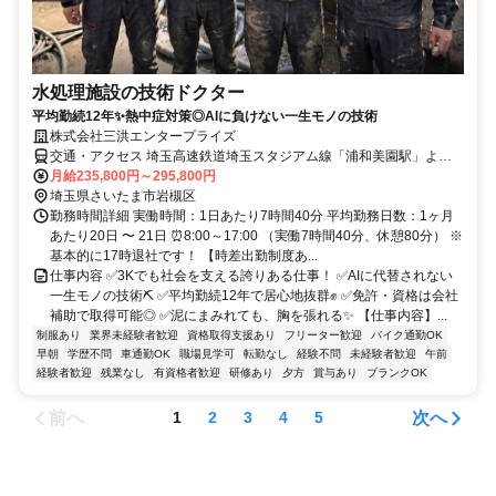
水処理施設の技術ドクター
平均勤続12年✨熱中症対策◎AIに負けない一生モノの技術
株式会社三洪エンタープライズ
交通・アクセス 埼玉高速鉄道埼玉スタジアム線「浦和美園駅」より
車で5分 ★車・バイク通勤OK(無料駐車場完備・交通費支給)
月給235,800円～295,800円
埼玉県さいたま市岩槻区
勤務時間詳細 実働時間：1日あたり7時間40分 平均勤務日数：1ヶ月
あたり20日 〜 21日 ⏰8:00～17:00 （実働7時間40分、休憩80分） ※
基本的に17時退社です！ 【時差出勤制度あ...
仕事内容 ✅3Kでも社会を支える誇りある仕事！ ✅AIに代替されない
一生モノの技術⛏ ✅平均勤続12年で居心地抜群✊ ✅免許・資格は会社
補助で取得可能◎ ✅泥にまみれても、胸を張れる✨ 【仕事内容】...
制服あり
業界未経験者歓迎
資格取得支援あり
フリーター歓迎
バイク通勤OK
早朝
学歴不問
車通勤OK
職場見学可
転勤なし
経験不問
未経験者歓迎
午前
経験者歓迎
残業なし
有資格者歓迎
研修あり
夕方
賞与あり
ブランクOK
前へ
次へ
1
2
3
4
5