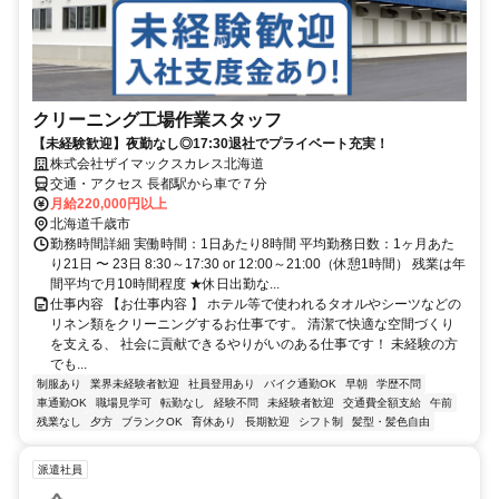
クリーニング工場作業スタッフ
【未経験歓迎】夜勤なし◎17:30退社でプライベート充実！
株式会社ザイマックスカレス北海道
交通・アクセス 長都駅から車で７分
月給220,000円以上
北海道千歳市
勤務時間詳細 実働時間：1日あたり8時間 平均勤務日数：1ヶ月あた
り21日 〜 23日 8:30～17:30 or 12:00～21:00（休憩1時間） 残業は年
間平均で月10時間程度 ★休日出勤な...
仕事内容 【お仕事内容 】 ホテル等で使われるタオルやシーツなどの
リネン類をクリーニングするお仕事です。 清潔で快適な空間づくり
を支える、 社会に貢献できるやりがいのある仕事です！ 未経験の方
でも...
制服あり
業界未経験者歓迎
社員登用あり
バイク通勤OK
早朝
学歴不問
車通勤OK
職場見学可
転勤なし
経験不問
未経験者歓迎
交通費全額支給
午前
残業なし
夕方
ブランクOK
育休あり
長期歓迎
シフト制
髪型・髪色自由
派遣社員