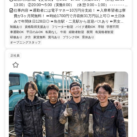
13:00） ②20:00〜5:00（実働8:00） （休憩 0:00～1:00） - - - - - - - ...
仕事内容 ⏩通勤者には電子マネー10万円分支給！ ⏩入寮希望者は寮
費が3ヶ月間無料！ ⏩時給1700円で月収例31万円以上可◎ ⏩土日休
みで年間休日128日◎ ⏩魚住駅・二見駅から送迎バスあり ⏩男女...
制服あり
資格取得支援あり
フリーター歓迎
バイク通勤OK
早朝
学歴不問
車通勤OK
平日のみOK
転勤なし
午前
経験者歓迎
夜間
有資格者歓迎
研修あり
夕方
家賃無料
賞与あり
ブランクOK
育休あり
オープニングスタッフ
正社員