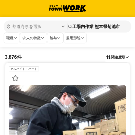
工場内作業 熊本県菊池市
職種
求人の特徴
給与
雇用形態
3,876件
関連度順
アルバイト・パート