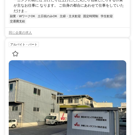
ーニングの前に仕 分けたり仕上げにたたんだり包装したりする作業
が主なお仕事に なります。 ご自身の都合にあわせて仕事をしていた
だけま...
副業・WワークOK
土日祝のみOK
主婦・主夫歓迎
固定時間制
学生歓迎
交通費支給
同じ企業の求人
アルバイト・パート