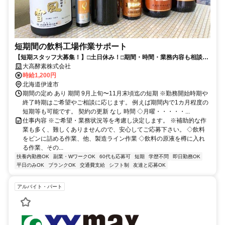
短期間の飲料工場作業サポート
【短期スタッフ大募集！】□土日休み！□期間・時間・業務内容も相談
OK
大高酵素株式会社
時給1,200円
北海道伊達市
期間の定め あり 期間 9月上旬〜11月末頃迄の短期 ※勤務開始時期や
終了時期はご希望やご相談に応じます。 例えば期間内で1カ月程度の
短期等も可能です。 契約の更新 なし 時間 ◇月曜・・・・・...
仕事内容 ※ご希望・業務状況等を考慮し決定します。 ※補助的な作
業も多く、難しくありませんので、安心してご応募下さい。 ◇飲料
をビンに詰める作業、他、製造ライン作業 ◇飲料の原液を樽に入れ
る作業、その...
扶養内勤務OK
副業・WワークOK
60代も応募可
短期
学歴不問
即日勤務OK
平日のみOK
ブランクOK
交通費支給
シフト制
友達と応募OK
アルバイト・パート