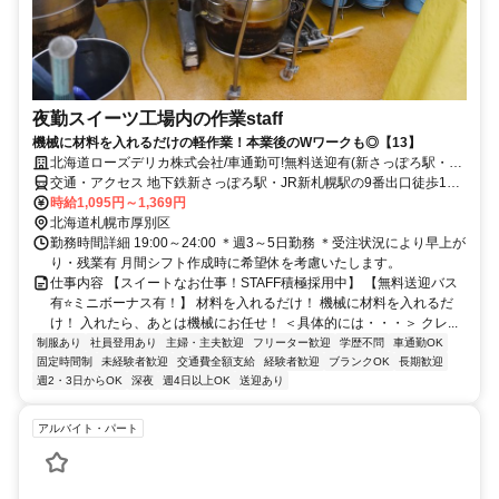
夜勤スイーツ工場内の作業staff
機械に材料を入れるだけの軽作業！本業後のWワークも◎【13】
北海道ローズデリカ株式会社/車通勤可!無料送迎有(新さっぽろ駅・JR
厚別駅から)
交通・アクセス 地下鉄新さっぽろ駅・JR新札幌駅の9番出口徒歩13
分、JR厚別駅徒歩14分＊車通勤可
時給1,095円～1,369円
北海道札幌市厚別区
勤務時間詳細 19:00～24:00 ＊週3～5日勤務 ＊受注状況により早上が
り・残業有 月間シフト作成時に希望休を考慮いたします。
仕事内容 【スイートなお仕事！STAFF積極採用中】 【無料送迎バス
有⭐ミニボーナス有！】 材料を入れるだけ！ 機械に材料を入れるだ
け！ 入れたら、あとは機械にお任せ！ ＜具体的には・・・＞ クレ...
制服あり
社員登用あり
主婦・主夫歓迎
フリーター歓迎
学歴不問
車通勤OK
固定時間制
未経験者歓迎
交通費全額支給
経験者歓迎
ブランクOK
長期歓迎
週2・3日からOK
深夜
週4日以上OK
送迎あり
アルバイト・パート