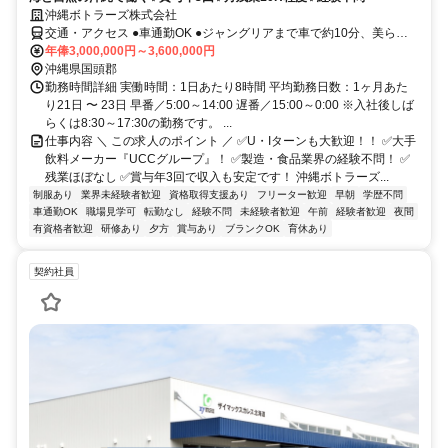
沖縄ボトラーズ株式会社
交通・アクセス ●車通勤OK ●ジャングリアまで車で約10分、美ら海
水族館まで車で約30分のエリアです ●「許田IC」より車で31分
年俸3,000,000円～3,600,000円
沖縄県国頭郡
勤務時間詳細 実働時間：1日あたり8時間 平均勤務日数：1ヶ月あた
り21日 〜 23日 早番／5:00～14:00 遅番／15:00～0:00 ※入社後しば
らくは8:30～17:30の勤務です。 ...
仕事内容 ＼ この求人のポイント ／ ✅U・Iターンも大歓迎！！ ✅大手
飲料メーカー『UCCグループ』！ ✅製造・食品業界の経験不問！ ✅
残業ほぼなし ✅賞与年3回で収入も安定です！ 沖縄ボトラーズ...
制服あり
業界未経験者歓迎
資格取得支援あり
フリーター歓迎
早朝
学歴不問
車通勤OK
職場見学可
転勤なし
経験不問
未経験者歓迎
午前
経験者歓迎
夜間
有資格者歓迎
研修あり
夕方
賞与あり
ブランクOK
育休あり
契約社員