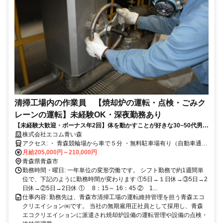
清掃工場内の作業員 【焼却炉の運転・点検・ごみク
レーンの運転】未経験OK・深夜勤務あり
【未経験大歓迎・ボーナス年2回】体を動かすことが好きな30~50代男性
活躍中/風呂完備で経済的/装備品は支給！
株式会社エコム青い森
アクセス: ・ 青森競輪場から車で５分 ・無料駐車場有り（自動車通勤
必須）
月給205,000円～210,000円
青森県青森市
勤務時間・曜日: 一年単位の変形労働です。 シフト勤務で約1週間単
位で、下記のように勤務時間が変わります ①5日→１日休→③5日→2
日休→②5日→2日休 ① 8：15～ 16：45 ② 1...
仕事内容: 勤務先は、青森市清掃工場の運転維持管理を担う青森エコ
クリエイション㈱です。 当社の無期雇用正社員として採用し、青森
エコクリエイションに派遣され焼却炉設備の運転管理や設備の点検・