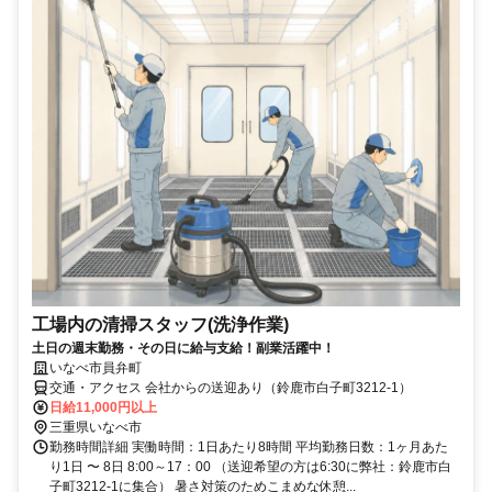
工場内の清掃スタッフ(洗浄作業)
土日の週末勤務・その日に給与支給！副業活躍中！
いなべ市員弁町
交通・アクセス 会社からの送迎あり（鈴鹿市白子町3212-1）
日給11,000円以上
三重県いなべ市
勤務時間詳細 実働時間：1日あたり8時間 平均勤務日数：1ヶ月あた
り1日 〜 8日 8:00～17：00 （送迎希望の方は6:30に弊社：鈴鹿市白
子町3212-1に集合） 暑さ対策のためこまめな休憩...