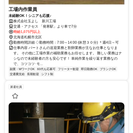
工場内作業員
未経験OK！シニアも応援♪
株式会社玉よし 新川工場
交通・アクセス 「発寒駅」より車で7分
時給1,075円以上
北海道札幌市北区
勤務時間詳細 ◇勤務時間：7:00～14:00 (休憩３０分) ＊週4日～可
仕事内容 パートさんの送迎業務と割卵業務が主なお仕事となりま
す。 その他に工場作業の補助業務もお任せします。 難しい業務はナ
シなので未経験者の方も安心です！ 単純作業を繰り返す業務なの
で、コツコツ･モ...
副業・WワークOK
60代も応募可
フリーター歓迎
即日勤務OK
ブランクOK
交通費支給
長期歓迎
シフト制
派遣社員