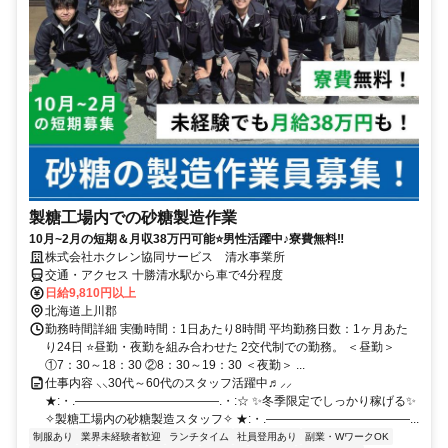
製糖工場内での砂糖製造作業
10月~2月の短期＆月収38万円可能⭐男性活躍中♪寮費無料‼
株式会社ホクレン協同サービス 清水事業所
交通・アクセス 十勝清水駅から車で4分程度
日給9,810円以上
北海道上川郡
勤務時間詳細 実働時間：1日あたり8時間 平均勤務日数：1ヶ月あた
り24日 ⭐昼勤・夜勤を組み合わせた 2交代制での勤務。 ＜昼勤＞
①7：30～18：30 ②8：30～19：30 ＜夜勤＞ ...
仕事内容 ⸜⸜30代～60代のスタッフ活躍中♬⸝⸝
★:・.――――――――――――.・:☆ ✨冬季限定でしっかり稼げる✨
✧製糖工場内の砂糖製造スタッフ✧ ★:・.――――――――――――...
制服あり
業界未経験者歓迎
ランチタイム
社員登用あり
副業・WワークOK