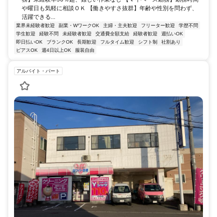
や曜日も気軽に相談ＯＫ 【働きやすさ抜群】年齢や性別を問わず、
活躍できる...
業界未経験者歓迎
副業・WワークOK
主婦・主夫歓迎
フリーター歓迎
学歴不問
学生歓迎
経験不問
未経験者歓迎
交通費全額支給
経験者歓迎
週払いOK
即日払いOK
ブランクOK
長期歓迎
フルタイム歓迎
シフト制
社割あり
ピアスOK
週4日以上OK
服装自由
アルバイト・パート