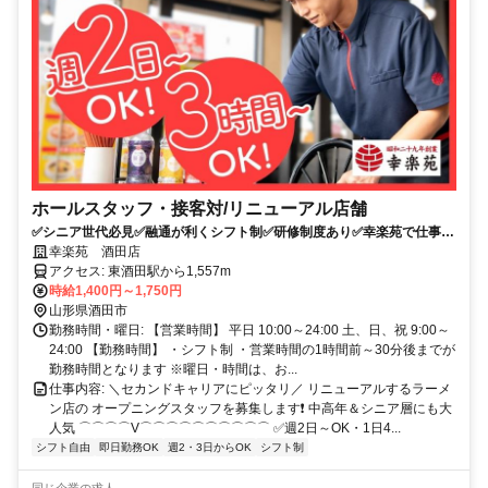
ホールスタッフ・接客対/リニューアル店舗
✅️シニア世代必見✅️融通が利くシフト制✅️研修制度あり✅️幸楽苑で仕事始
め
幸楽苑 酒田店
アクセス: 東酒田駅から1,557m
時給1,400円～1,750円
山形県酒田市
勤務時間・曜日: 【営業時間】 平日 10:00～24:00 土、日、祝 9:00～
24:00 【勤務時間】 ・シフト制 ・営業時間の1時間前～30分後までが
勤務時間となります ※曜日・時間は、お...
仕事内容: ＼セカンドキャリアにピッタリ／ リニューアルするラーメ
ン店の オープニングスタッフを募集します❗️ 中高年＆シニア層にも大
人気 ⌒⌒⌒⌒V⌒⌒⌒⌒⌒⌒⌒⌒⌒⌒ ✅️週2日～OK・1日4...
シフト自由
即日勤務OK
週2・3日からOK
シフト制