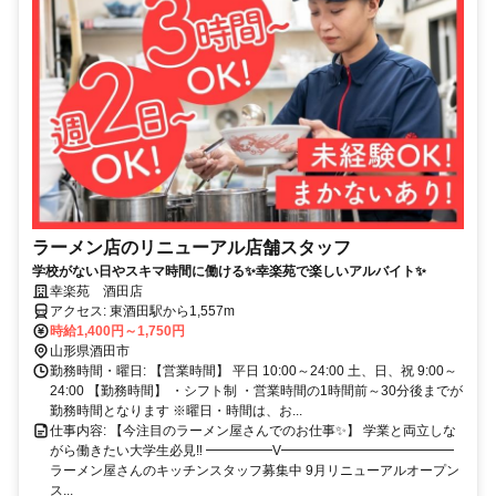
ラーメン店のリニューアル店舗スタッフ
学校がない日やスキマ時間に働ける✨幸楽苑で楽しいアルバイト✨
幸楽苑 酒田店
アクセス: 東酒田駅から1,557m
時給1,400円～1,750円
山形県酒田市
勤務時間・曜日: 【営業時間】 平日 10:00～24:00 土、日、祝 9:00～
24:00 【勤務時間】 ・シフト制 ・営業時間の1時間前～30分後までが
勤務時間となります ※曜日・時間は、お...
仕事内容: 【今注目のラーメン屋さんでのお仕事✨】 学業と両立しな
がら働きたい大学生必見‼ ━━━━━V━━━━━━━━━━━━━
ラーメン屋さんのキッチンスタッフ募集中 9月リニューアルオープン
ス...