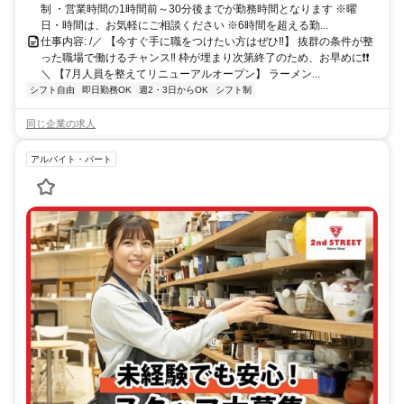
制 ・営業時間の1時間前～30分後までが勤務時間となります ※曜
日・時間は、お気軽にご相談ください ※6時間を超える勤...
仕事内容: /／ 【今すぐ手に職をつけたい方はぜひ‼】 抜群の条件が整
った職場で働けるチャンス‼ 枠が埋まり次第終了のため、お早めに❗️❗️
＼ 【7月人員を整えてリニューアルオープン】 ラーメン...
シフト自由
即日勤務OK
週2・3日からOK
シフト制
同じ企業の求人
アルバイト・パート