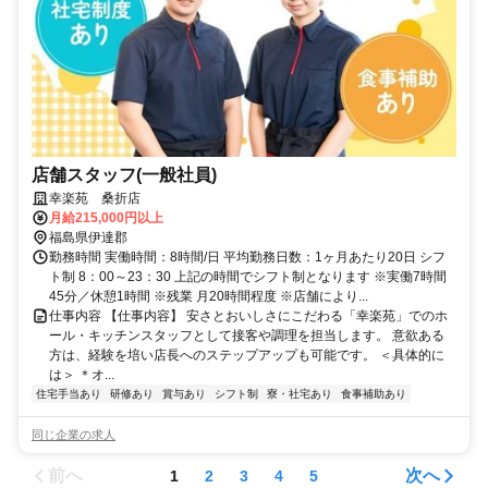
店舗スタッフ(一般社員)
幸楽苑 桑折店
月給215,000円以上
福島県伊達郡
勤務時間 実働時間：8時間/日 平均勤務日数：1ヶ月あたり20日 シフ
ト制 8：00～23：30 上記の時間でシフト制となります ※実働7時間
45分／休憩1時間 ※残業 月20時間程度 ※店舗により...
仕事内容 【仕事内容】 安さとおいしさにこだわる「幸楽苑」でのホ
ール・キッチンスタッフとして接客や調理を担当します。 意欲ある
方は、経験を培い店長へのステップアップも可能です。 ＜具体的に
は＞ ＊オ...
住宅手当あり
研修あり
賞与あり
シフト制
寮・社宅あり
食事補助あり
同じ企業の求人
前へ
次へ
1
2
3
4
5