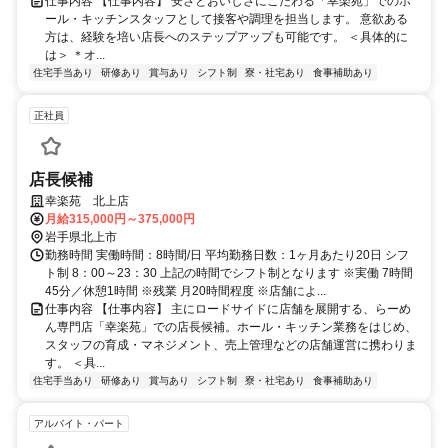
仕事内容 【仕事内容】 安さとおいしさにこだわる「幸楽苑」でのホ
ール・キッチンスタッフとして接客や調理を担当します。 意欲ある
方は、経験を培い店長へのステップアップも可能です。 ＜具体的に
は＞ ＊オ...
住宅手当あり
研修あり
賞与あり
シフト制
寮・社宅あり
食事補助あり
正社員
店長候補
幸楽苑 北上店
月給315,000円～375,000円
岩手県北上市
勤務時間 実働時間：8時間/日 平均勤務日数：1ヶ月あたり20日 シフ
ト制 8：00～23：30 上記の時間でシフト制となります ※実働 7時間
45分／休憩1時間 ※残業 月20時間程度 ※店舗によ...
仕事内容 【仕事内容】 主にロードサイドに店舗を展開する、らーめ
ん専門店「幸楽苑」での店長候補。ホール・キッチン業務をはじめ、
スタッフの育成・マネジメント、売上管理などの店舗運営に携わりま
す。 ＜具...
住宅手当あり
研修あり
賞与あり
シフト制
寮・社宅あり
食事補助あり
アルバイト・パート