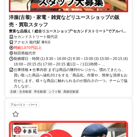
洋服(古着)・家電・雑貨などリユースショップの販
売・買取スタッフ
豊富な品揃え！総合リユースショップ“セカンドストリート”でアルバイ
ト始めませんか
セカンドストリート能代店
アクセス 能代駅 車6分
時給1,070円以上
秋田県能代市
勤務曜日・時間 (1) 9:30～16:00 (2) 9:30～15:00 (3) 15:00～20:15 (4)
16:00～20:15 (5) 17:00～20:15 週1日～ / 1日1時間～ ...
仕事情報 ● 仕事内容 まずは商品の陳列やレジから。慣れてきたら、
買い取った商品へ値札付けをする「商品化」作業や、簡単な清掃もお
任せします。様々な商品に触れられるのが面白さの一つ。チームで協
力しなが...
主婦・主夫歓迎
学生歓迎
シフト制
高校生歓迎
アルバイト・パート