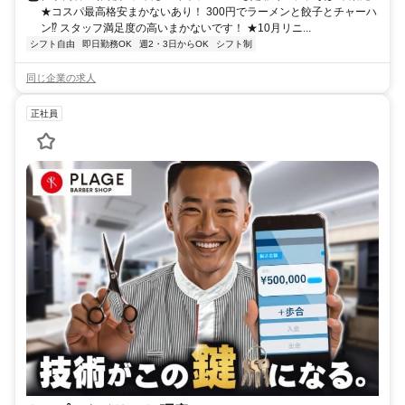
★コスパ最高格安まかないあり！ 300円でラーメンと餃子とチャーハ
ン⁉ スタッフ満足度の高いまかないです！ ★10月リニ...
シフト自由
即日勤務OK
週2・3日からOK
シフト制
同じ企業の求人
正社員