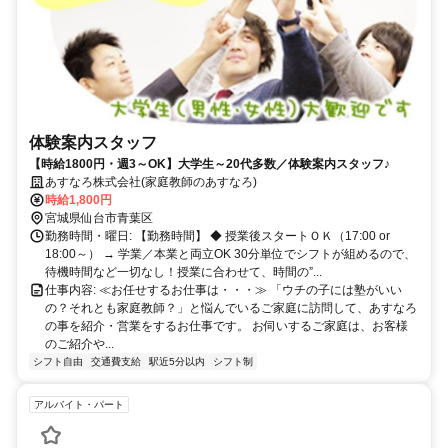
体験案内スタッフ
【時給1800円・週3～OK】大学生～20代多数／体験案内スタッフ♪
あすなろ株式会社(家庭教師のあすなろ)
時給1,800円
宮城県仙台市青葉区
勤務時間・曜日: 【勤務時間】 ◆ 授業後スタートＯＫ（17:00 or
18:00～） → 学業／本業と両立OK 30分単位でシフトが組めるので、
待機時間など一切なし！授業に合わせて、時間の”...
仕事内容: ≪お任せするお仕事は・・・≫ 「ウチの子には塾がいい
の？それとも家庭教師？」と悩んでいるご家庭に訪問して、あすなろ
の事を紹介・営業をするお仕事です。 お伺いするご家庭は、お客様
のご紹介や...
シフト自由
交通費支給
駅近5分以内
シフト制
アルバイト・パート