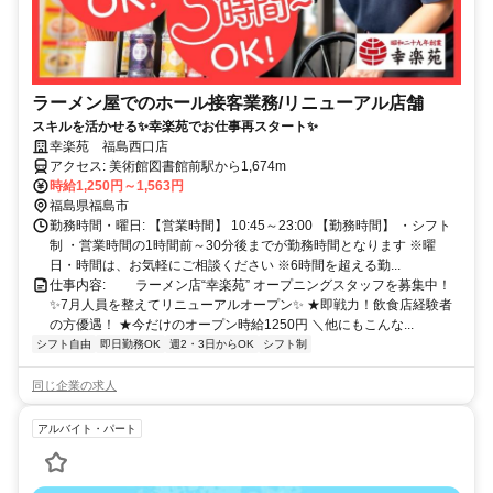
ラーメン屋でのホール接客業務/リニューアル店舗
スキルを活かせる✨幸楽苑でお仕事再スタート✨
幸楽苑 福島西口店
アクセス: 美術館図書館前駅から1,674m
時給1,250円～1,563円
福島県福島市
勤務時間・曜日: 【営業時間】 10:45～23:00 【勤務時間】 ・シフト
制 ・営業時間の1時間前～30分後までが勤務時間となります ※曜
日・時間は、お気軽にご相談ください ※6時間を超える勤...
仕事内容: ラーメン店“幸楽苑” オープニングスタッフを募集中！
✨7月人員を整えてリニューアルオープン✨ ★即戦力！飲食店経験者
の方優遇！ ★今だけのオープン時給1250円 ＼他にもこんな...
シフト自由
即日勤務OK
週2・3日からOK
シフト制
同じ企業の求人
アルバイト・パート