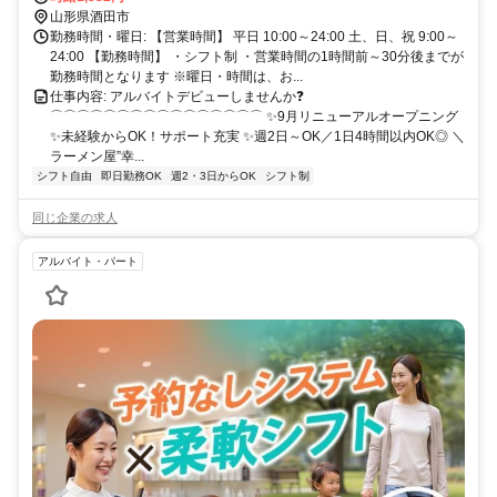
山形県酒田市
勤務時間・曜日: 【営業時間】 平日 10:00～24:00 土、日、祝 9:00～
24:00 【勤務時間】 ・シフト制 ・営業時間の1時間前～30分後までが
勤務時間となります ※曜日・時間は、お...
仕事内容: アルバイトデビューしませんか❓
⌒⌒⌒⌒⌒⌒⌒⌒⌒⌒⌒⌒⌒⌒⌒⌒ ✨9月リニューアルオープニング
✨未経験からOK！サポート充実 ✨週2日～OK／1日4時間以内OK◎ ＼
ラーメン屋”幸...
シフト自由
即日勤務OK
週2・3日からOK
シフト制
同じ企業の求人
アルバイト・パート