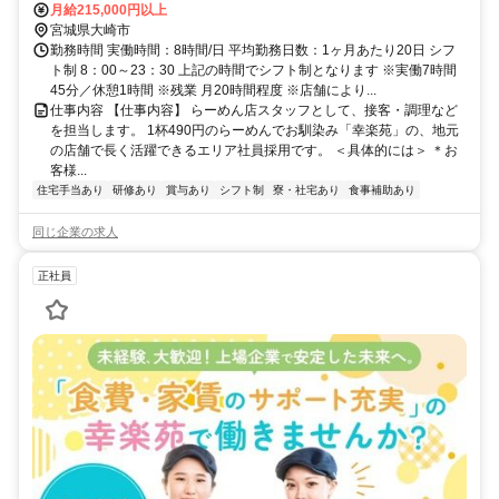
月給215,000円以上
宮城県大崎市
勤務時間 実働時間：8時間/日 平均勤務日数：1ヶ月あたり20日 シフ
ト制 8：00～23：30 上記の時間でシフト制となります ※実働7時間
45分／休憩1時間 ※残業 月20時間程度 ※店舗により...
仕事内容 【仕事内容】 らーめん店スタッフとして、接客・調理など
を担当します。 1杯490円のらーめんでお馴染み「幸楽苑」の、地元
の店舗で長く活躍できるエリア社員採用です。 ＜具体的には＞ ＊お
客様...
住宅手当あり
研修あり
賞与あり
シフト制
寮・社宅あり
食事補助あり
同じ企業の求人
正社員