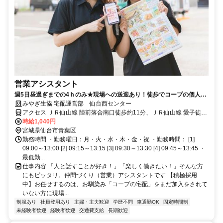
営業アシスタント
週5日昼過ぎまでの4ｈのみ★現場への送迎あり！徒歩でコープの個人宅
配を訪問案内しアポイントを担当へ繋ぐ営業アシスタントアルバイター
みやぎ生協 宅配運営部 仙台西センター
アクセス ＪＲ仙山線 陸前落合南口徒歩約11分、ＪＲ仙山線 愛子徒歩
約26分、ＪＲ仙山線 葛岡徒歩約52分 県立こども病院南側 幸楽苑愛子
時給1,040円
店近く
宮城県仙台市青葉区
勤務時間 ・勤務曜日：月・火・水・木・金・祝 ・勤務時間： [1]
09:00～13:00 [2] 09:15～13:15 [3] 09:30～13:30 [4] 09:45～13:45 ・
最低勤...
仕事内容 「人と話すことが好き！」「楽しく働きたい！」そんな方
にもピッタリ。仲間づくり（営業）アシスタントです 【積極採用
中】お任せするのは、お馴染み「コープの宅配」をまだ加入をされて
いない方に現場...
制服あり
社員登用あり
主婦・主夫歓迎
学歴不問
車通勤OK
固定時間制
未経験者歓迎
経験者歓迎
交通費支給
長期歓迎