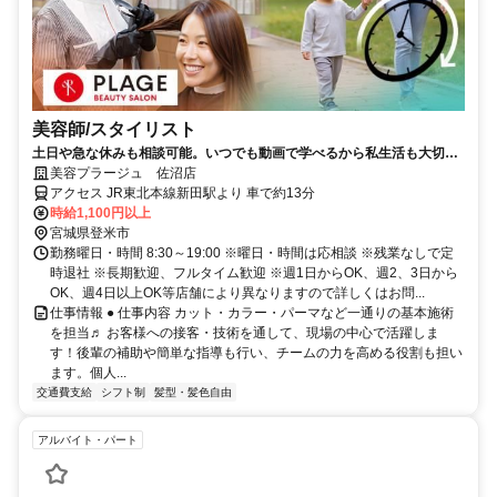
美容師/スタイリスト
土日や急な休みも相談可能。いつでも動画で学べるから私生活も大切
に。美容師をもう一度。
美容プラージュ 佐沼店
アクセス JR東北本線新田駅より 車で約13分
時給1,100円以上
宮城県登米市
勤務曜日・時間 8:30～19:00 ※曜日・時間は応相談 ※残業なしで定
時退社 ※長期歓迎、フルタイム歓迎 ※週1日からOK、週2、3日から
OK、週4日以上OK等店舗により異なりますので詳しくはお問...
仕事情報 ● 仕事内容 カット・カラー・パーマなど一通りの基本施術
を担当♬ お客様への接客・技術を通して、現場の中心で活躍しま
す！後輩の補助や簡単な指導も行い、チームの力を高める役割も担い
ます。個人...
交通費支給
シフト制
髪型・髪色自由
アルバイト・パート