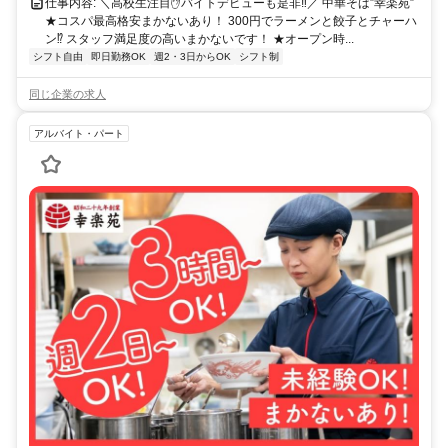
仕事内容: ＼高校生注目✋️バイトデビューも是非‼／ 中華そば”幸楽苑”
★コスパ最高格安まかないあり！ 300円でラーメンと餃子とチャーハ
ン⁉ スタッフ満足度の高いまかないです！ ★オープン時...
シフト自由
即日勤務OK
週2・3日からOK
シフト制
同じ企業の求人
アルバイト・パート