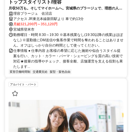
トップスタイリスト/理容
月収50万も。そしてマイホームへ。宮城県のプラージュで、理想の人生
を現実にしませんか？
理容プラージュ 佐沼店
アクセス JR東北本線新田駅より 車で約13分
月給321,200円～351,120円
宮城県登米市
勤務曜日・時間 8:30～19:30 ※基本残業なし(19:30以降の残業はほぼ
なし) ※退勤後にDM送信や集客作業で時間を奪われることはありませ
ん。オフはしっかり自分の時間として使ってください。
仕事情報 ● 仕事内容 お客様の希望に応じた施術や似合うスタイル提
案を行い、カット・カラー・パーマ・シェービングを質の高い技術で
対応★後輩の指導やチェック、接客全般、店舗運営を支える役割も果
たします...
変形労働時間制
交通費支給
髪型・髪色自由
アルバイト・パート