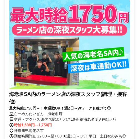
海老名SA内のラーメン店の深夜スタッフ(調理・接客
他)
最大時給1750円～！車通勤OK！週2日～Wワークも稼げて◎
らーめんたいざん 海老名店
交通・アクセス 海老名駅よりバス10分 ※海老名ＳＡ内(上り)
時給1,688円～1,750円
神奈川県海老名市
勤務時間詳細 22:00～翌7:00 ★週2日～OK！平日・土日祝のみも◎