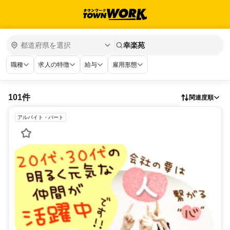
幸楽苑
職種
求人の特徴
給与
雇用形態
101件
関連度順
アルバイト・パート