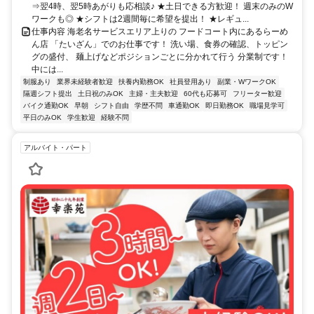
⇒翌4時、翌5時あがりも応相談♪ ★土日できる方歓迎！ 週末のみのW
ワークも◎ ★シフトは2週間毎に希望を提出！ ★レギュ...
仕事内容 海老名サービスエリア上りの フードコート内にあるらーめ
ん店 「たいざん」でのお仕事です！ 洗い場、食券の確認、トッピン
グの盛付、 麺上げなどポジションごとに分かれて行う 分業制です！
中には...
制服あり
業界未経験者歓迎
扶養内勤務OK
社員登用あり
副業・WワークOK
隔週シフト提出
土日祝のみOK
主婦・主夫歓迎
60代も応募可
フリーター歓迎
バイク通勤OK
早朝
シフト自由
学歴不問
車通勤OK
即日勤務OK
職場見学可
平日のみOK
学生歓迎
経験不問
アルバイト・パート