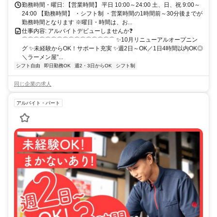
勤務時間・曜日: 【営業時間】 平日 10:00～24:00 土、日、祝 9:00～
24:00 【勤務時間】 ・シフト制 ・営業時間の1時間前～30分後までが
勤務時間となります ※曜日・時間は、お...
仕事内容: アルバイトデビューしませんか❓
⌒⌒⌒⌒⌒⌒⌒⌒⌒⌒⌒⌒⌒⌒⌒⌒ ✨10月リニューアルオープニン
グ ✨未経験からOK！サポート充実 ✨週2日～OK／1日4時間以内OK◎
＼ラーメン屋”...
シフト自由
即日勤務OK
週2・3日からOK
シフト制
同じ企業の求人
アルバイト・パート