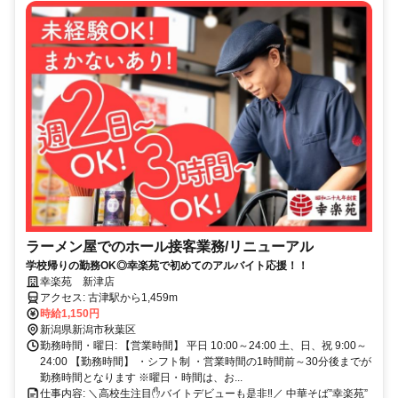
ラーメン屋でのホール接客業務/リニューアル
学校帰りの勤務OK◎幸楽苑で初めてのアルバイト応援！！
幸楽苑 新津店
アクセス: 古津駅から1,459m
時給1,150円
新潟県新潟市秋葉区
勤務時間・曜日: 【営業時間】 平日 10:00～24:00 土、日、祝 9:00～
24:00 【勤務時間】 ・シフト制 ・営業時間の1時間前～30分後までが
勤務時間となります ※曜日・時間は、お...
仕事内容: ＼高校生注目✋️バイトデビューも是非‼／ 中華そば”幸楽苑”