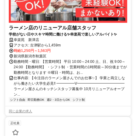
ラーメン店のリニューアル店舗スタッフ
学校がない日やスキマ時間に働ける✨幸楽苑で楽しいアルバイト✨
幸楽苑 新津店
アクセス: 古津駅から1,459m
時給1,250円～1,563円
新潟県新潟市秋葉区
勤務時間・曜日: 【営業時間】 平日 10:00～24:00 土、日、祝 9:00～
24:00 【勤務時間】 ・シフト制 ・営業時間の1時間前～30分後までが
勤務時間となります ※曜日・時間は、お...
仕事内容: 【今注目のラーメン屋さんでのお仕事✨】 学業と両立しな
がら働きたい大学生必見‼ ━━━━━V━━━━━━━━━━━━━
ラーメン屋さんのキッチンスタッフ募集中 10月リニューアルオープ
ン...
シフト自由
即日勤務OK
週2・3日からOK
シフト制
同じ企業の求人
正社員