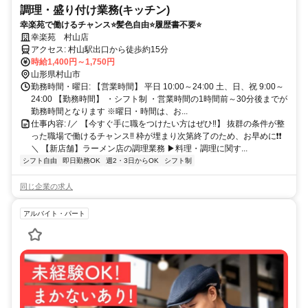
調理・盛り付け業務(キッチン)
幸楽苑で働けるチャンス⭐️髪色自由⭐️履歴書不要⭐️
幸楽苑 村山店
アクセス: 村山駅出口から徒歩約15分
時給1,400円～1,750円
山形県村山市
勤務時間・曜日: 【営業時間】 平日 10:00～24:00 土、日、祝 9:00～
24:00 【勤務時間】 ・シフト制 ・営業時間の1時間前～30分後までが
勤務時間となります ※曜日・時間は、お...
仕事内容: /／ 【今すぐ手に職をつけたい方はぜひ‼】 抜群の条件が整
った職場で働けるチャンス‼ 枠が埋まり次第終了のため、お早めに❗️❗️
＼ 【新店舗】ラーメン店の調理業務 ▶料理・調理に関す...
シフト自由
即日勤務OK
週2・3日からOK
シフト制
同じ企業の求人
アルバイト・パート