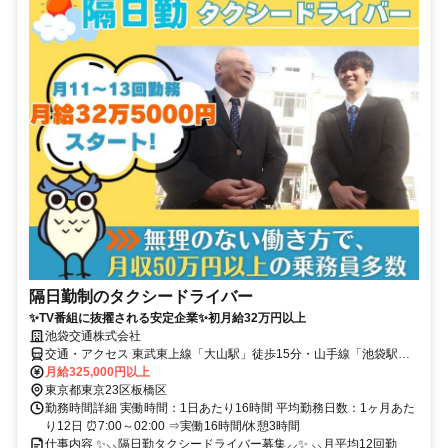
隔日勤制のタクシードライバー
✨TV番組に抜擢される安定企業✨初月給32万円以上
池袋交通株式会社
交通・アクセス 東武東上線「大山駅」徒歩15分・山手線「池袋駅」
バス10分/東京メトロ有楽町線・副都心線「千川駅」下車徒歩15分 ※
月給325,000円以上
車通勤ＯＫ！
東京都東京23区板橋区
勤務時間詳細 実働時間：1日あたり16時間 平均勤務日数：1ヶ月あた
り12日 ⏰7:00～02:00 ⇒実働16時間/休憩3時間
仕事内容 ✨⸜⸜隔日勤タクシードライバー募集⸝⸝✨ ⸜⸜月平均12回勤