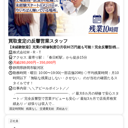
買取査定の反響営業スタッフ
【未経験歓迎】充実の研修制度◎月収80万円超も可能！完全反響型/残業
月10h以下/入社祝い金10万円
株式会社M・R・T
アクセス: 最寄り駅：「春日町駅」から徒歩15分
月給280,000円～350,000円
静岡県静岡市駿河区
勤務時間・曜日: 10:00〜19:00(一部店舗20時) ◇平均残業時間：月10
時間以下 「無駄な残業はしない・させない」 のが当社の確固たるス
タイルです！
仕事内容: ＼＼アピールポイント／／
╭━━━━━━━━━━━━━━━╮ ✅ 最大6カ月の研修で安心スタ
ート ✅ 完全反響型で営業デビューも安心 ✅ 最短3カ月で店長昇格実
績あり ✅ 頑張りは収入で...
固定時間制
残業なし
交通費支給
昇給あり
正社員