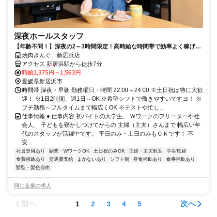
深夜ホールスタッフ
【年齢不問！】深夜の2～3時間限定！高時給な時間帯で効率よく稼げま
す！
焼肉きんぐ 新居浜店
アクセス 新居浜駅から徒歩7分
時給1,375円～1,563円
愛媛県新居浜市
時間帯 深夜・早朝 勤務曜日・時間 22:00～24:00 ※土日祝は特に大歓
迎！ ※1日2時間、週1日～OK ※希望シフトで働きやすいですヨ！ ※
プチ勤務～フルタイムまで幅広くOK ※テストや忙し...
仕事情報 ● 仕事内容 初バイトの大学生、 Ｗワークのフリーターや社
会人、 子どもを寝かしつけてからの 主婦（主夫）さんまで 幅広い年
代のスタッフが活躍中です。 平日のみ・土日のみもＯＫです！ 不
安...
社員登用あり
副業・WワークOK
土日祝のみOK
主婦・主夫歓迎
学生歓迎
食費補助あり
交通費支給
まかないあり
シフト制
昼食補助あり
食事補助あり
髪型・髪色自由
同じ企業の求人
前へ
次へ
1
2
3
4
5