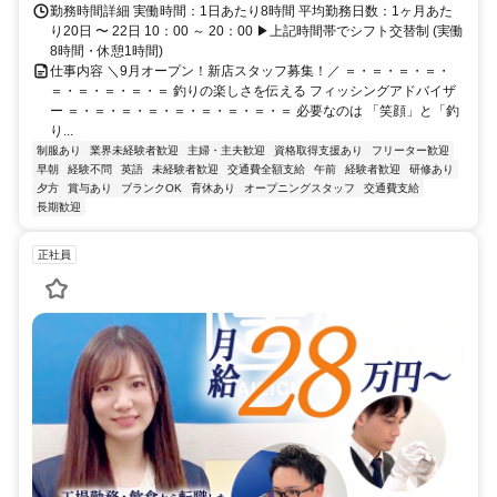
勤務時間詳細 実働時間：1日あたり8時間 平均勤務日数：1ヶ月あた
り20日 〜 22日 10：00 ～ 20：00 ▶上記時間帯でシフト交替制 (実働
8時間・休憩1時間)
仕事内容 ＼9月オープン！新店スタッフ募集！／ ＝・＝・＝・＝・
＝・＝・＝・＝・＝ 釣りの楽しさを伝える フィッシングアドバイザ
ー ＝・＝・＝・＝・＝・＝・＝・＝・＝ 必要なのは 「笑顔」と「釣
り...
制服あり
業界未経験者歓迎
主婦・主夫歓迎
資格取得支援あり
フリーター歓迎
早朝
経験不問
英語
未経験者歓迎
交通費全額支給
午前
経験者歓迎
研修あり
夕方
賞与あり
ブランクOK
育休あり
オープニングスタッフ
交通費支給
長期歓迎
正社員