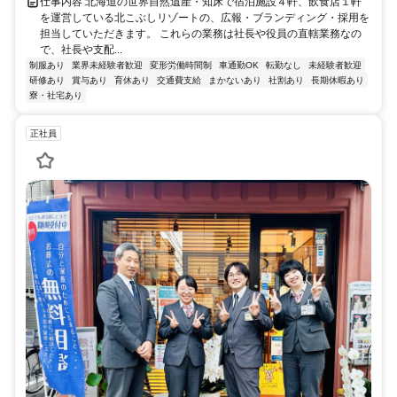
仕事内容 北海道の世界自然遺産・知床で宿泊施設４軒、飲食店１軒
を運営している北こぶしリゾートの、広報・ブランディング・採用を
担当していただきます。 これらの業務は社長や役員の直轄業務なの
で、社長や支配...
制服あり
業界未経験者歓迎
変形労働時間制
車通勤OK
転勤なし
未経験者歓迎
研修あり
賞与あり
育休あり
交通費支給
まかないあり
社割あり
長期休暇あり
寮・社宅あり
正社員