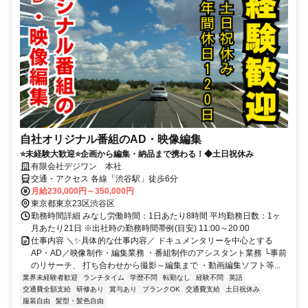
自社オリジナル番組のAD・映像編集
⭐未経験大歓迎⭐企画から編集・納品まで携わる！◆土日祝休み
有限会社デジワン 本社
交通・アクセス 各線「渋谷駅」徒歩6分
月給230,000円～350,000円
東京都東京23区渋谷区
勤務時間詳細 みなし労働時間：1日あたり8時間 平均勤務日数：1ヶ
月あたり21日 ※出社時の勤務時間帯例(目安) 11:00～20:00
仕事内容 ＼✨具体的な仕事内容／ ドキュメンタリーを中心とする
AP・AD／映像制作・編集業務 ・番組制作のアシスタント業務 └事前
のリサーチ、 打ち合わせから撮影～編集まで ・動画編集ソフト等...
業界未経験者歓迎
ランチタイム
学歴不問
転勤なし
経験不問
英語
交通費全額支給
研修あり
賞与あり
ブランクOK
交通費支給
土日祝休み
服装自由
髪型・髪色自由