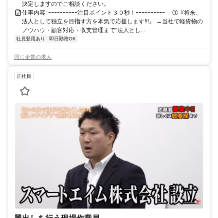
決定しますのでご相談ください。
仕事内容: ｰｰｰｰｰｰｰｰｰｰ注目ポイント３０秒！ｰｰｰｰｰｰｰｰｰｰ ①『将来、
法人として独立を目指す方を本気で応援します!!!』 →当社で軽貨物の
ノウハウ・顧客対応・収支管理まで“法人とし...
社員登用あり
即日勤務OK
同じ企業の求人
正社員