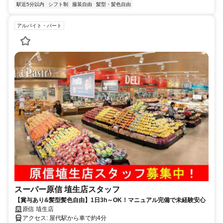
駅近5分以内
シフト制
服装自由
髪型・髪色自由
アルバイト・パート
スーパー原信 埴生店スタッフ
【賞与あり&髪型髪色自由】1日3h～OK！マニュアル完備で未経験安心
原信 埴生店
アクセス: 屋代駅から車で約4分