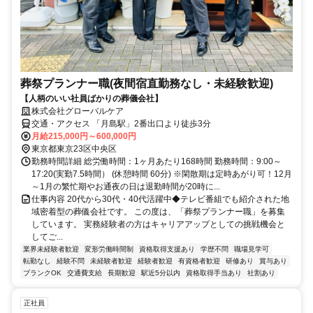
葬祭プランナー職(夜間宿直勤務なし・未経験歓迎)
【人柄のいい社員ばかりの葬儀会社】
株式会社グローバルケア
交通・アクセス 「月島駅」2番出口より徒歩3分
月給215,000円～600,000円
東京都東京23区中央区
勤務時間詳細 総労働時間：1ヶ月あたり168時間 勤務時間：9:00～
17:20(実勤7.5時間） (休憩時間 60分) ※閑散期は定時あがり可！12月
～1月の繁忙期やお通夜の日は退勤時間が20時に...
仕事内容 20代から30代・40代活躍中◆テレビ番組でも紹介された地
域密着型の葬儀会社です。 この度は、「葬祭プランナー職」を募集
しています。 実務経験者の方はキャリアアップとしての挑戦機会と
してご...
業界未経験者歓迎
変形労働時間制
資格取得支援あり
学歴不問
職場見学可
転勤なし
経験不問
未経験者歓迎
経験者歓迎
有資格者歓迎
研修あり
賞与あり
ブランクOK
交通費支給
長期歓迎
駅近5分以内
資格取得手当あり
社割あり
正社員