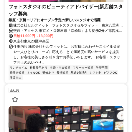
フォトスタジオのビューティアドバイザー|新店舗スタ
ッフ募集
銀座・京橋エリアにオープン予定の新しいスタジオで活躍
株式会社セルフィット フォトスタジオセルフィット 東京八重洲口
店(プロフィール写真専門)
交通・アクセス 東京メトロ銀座線「京橋駅」より徒歩2分／都営浅草
線「宝町駅」より徒歩5分／JR「東京駅」より徒歩7分／東京メトロ
日給11,000円～18,000円
東西線「日本橋駅」より徒歩8分／東京メトロ有楽町線「銀座一丁目
東京都東京23区中央区
駅」より徒歩9分
仕事内容 株式会社セルフィットは、お客様に合わせたスタイル提案
や一人ひとりのニーズに応えることで満足度の高いサービスを提供
し、お客様の美しさを引き出すお手伝いをします。 お客様・スタッ
フ同士の思いやり...
ランチタイム
社員登用あり
主婦・主夫歓迎
フリーター歓迎
学歴不問
経験者歓迎
ネイルOK
研修あり
長期歓迎
駅近5分以内
シフト制
ピアスOK
服装自由
正社員