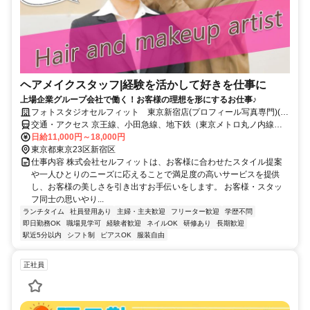
ヘアメイクスタッフ|経験を活かして好きを仕事に
上場企業グループ会社で働く！お客様の理想を形にするお仕事♪
フォトスタジオセルフィット 東京新宿店(プロフィール写真専門)(株
式会社セルフィット)
交通・アクセス 京王線、小田急線、地下鉄（東京メトロ丸ノ内線・
都営新宿線）「新宿駅」下車、徒歩5分／都営大江戸線「都庁前駅」
日給11,000円～18,000円
下車、A2出口より徒歩3分／西武新宿線「西武新宿駅」下車、徒歩10
東京都東京23区新宿区
分
仕事内容 株式会社セルフィットは、お客様に合わせたスタイル提案
や一人ひとりのニーズに応えることで満足度の高いサービスを提供
し、お客様の美しさを引き出すお手伝いをします。 お客様・スタッ
フ同士の思いやり...
ランチタイム
社員登用あり
主婦・主夫歓迎
フリーター歓迎
学歴不問
即日勤務OK
職場見学可
経験者歓迎
ネイルOK
研修あり
長期歓迎
駅近5分以内
シフト制
ピアスOK
服装自由
正社員