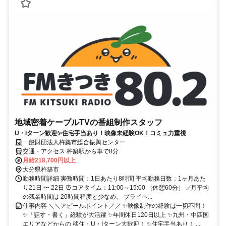
地域密着ケーブルTVの番組制作スタッフ
U・Iターン歓迎✨住宅手当あり！映像未経験OK！コミュ力重視
一般財団法人杵築市総合振興センター
交通・アクセス 杵築駅から車で8分
月給218,700円以上
大分県杵築市
勤務時間詳細 実働時間：1日あたり8時間 平均勤務日数：1ヶ月あた
り21日 〜 22日 ⏰コアタイム：11:00～15:00 （休憩60分） ✅月平均
の残業時間は 20時間程度と少なめ。 プライベ...
仕事内容 ＼＼アピールポイント／／ ✨映像制作の経験は一切不問！
✨「話す・書く」経験が大活躍 ✨年間休日120日以上 ✨九州・中四国
エリアなどからの 移住・U・Iターン大歓迎！ ✨住宅手当あり！ ...