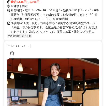
時給1,135円～1,306円
長野県千曲市
勤務時間・曜日: 7：00～16：00 ※週5～勤務OK ※1日3・4・5・6時
間勤務（時間帯相談可） ＜夕飯の支度にも余裕が持てる！＞ 「午前
の3時間だけ働きたい！」 「しっかり6時間働...
仕事内容: 新潟、長野、富山を中心に展開する 地域密着型のスーパー
『原信』でのお仕事です。 全国放送の有名TV番組で紹介された実績
もあります！ 店舗スタッフとして、商品の加工・陳列 などを担...
交通費支給
シフト制
アルバイト・パート