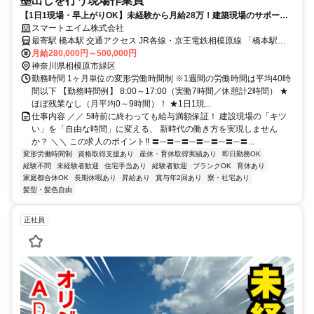
墨出しを行う現場作業員
【1日1現場・早上がりOK】未経験から月給28万！建築現場のサポート
髪型・タトゥー自由！YouTubeで話題の代表と働く現場スタッフ
スマートエイム株式会社
最寄駅 橋本駅 交通アクセス JR各線・京王電鉄相模原線 「橋本駅」
より車で7分 【現場エリア】 埼玉県・東京都・神奈川県 ★車通勤
月給280,000円～500,000円
OK、バイク通勤OK ┗駐車場あり ★直行直帰可能！ ＜出張について
神奈川県相模原市緑区
（希望者のみ）＞ エリア：関東圏、遠くても新潟県 手当：宿泊費は
勤務時間 1ヶ月単位の変形労働時間制 ※1週間の労働時間は平均40時
間以下 【勤務時間例】 8:00～17:00（実働7時間／休憩計2時間） ★
会社負担（食事付き） 期間：最短2～3日
ほぼ残業なし（月平均0～9時間）！ ★1日1現...
仕事内容 ／／ 5時前に終わっても給与満額保証！ 建設現場の「キツ
い」を「自由な時間」に変える、 新時代の働き方を実現しません
か？ ＼＼ この求人のポイント!! 〓─〓─〓─〓─〓─〓─〓...
変形労働時間制
資格取得支援あり
産休・育休取得実績あり
即日勤務OK
経験不問
未経験者歓迎
住宅手当あり
経験者歓迎
ブランクOK
育休あり
家庭都合休OK
長期休暇あり
昇給あり
賞与年2回あり
寮・社宅あり
髪型・髪色自由
正社員