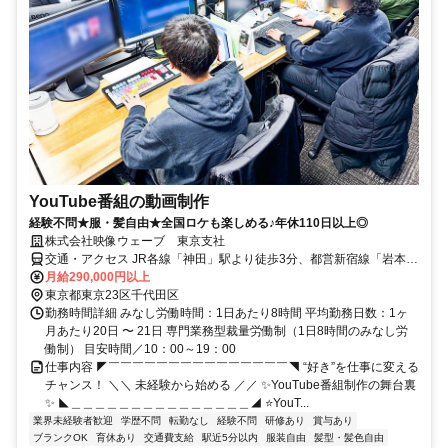
YouTube番組の動画制作
経験不問★服・髪自由★全国ロケも楽しめる♪年休110日以上◎
株式会社映像ウェーブ 東京支社
交通・アクセス JR各線「神田」駅より徒歩3分、都営新宿線「岩本
町」駅より徒歩3分｜転勤なし＆U・Iターン歓迎
月給290,000円以上
東京都東京23区千代田区
勤務時間詳細 みなし労働時間：1日あたり8時間 平均勤務日数：1ヶ
月あたり20日 〜 21日 専門業務型裁量労働制（1日8時間のみなし労
働制） 目安時間／10：00～19：00
仕事内容 ◤￣￣￣￣￣￣￣￣￣￣￣￣￣￣￣◥ “好き”を仕事に変える
チャンス！ ＼＼ 未経験から始める ／／ ✨YouTube番組制作の舞台裏
✨ ◣＿＿＿＿＿＿＿＿＿＿＿＿＿＿＿◢ ⭐YouT...
業界未経験者歓迎
学歴不問
転勤なし
経験不問
研修あり
賞与あり
ブランクOK
育休あり
交通費支給
駅近5分以内
服装自由
髪型・髪色自由