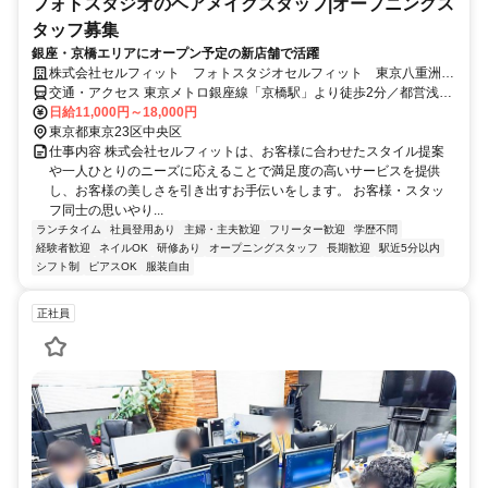
フォトスタジオのヘアメイクスタッフ|オープニングス
タッフ募集
銀座・京橋エリアにオープン予定の新店舗で活躍
株式会社セルフィット フォトスタジオセルフィット 東京八重洲口
店(プロフィール写真専門)
交通・アクセス 東京メトロ銀座線「京橋駅」より徒歩2分／都営浅草
線「宝町駅」より徒歩5分／JR「東京駅」より徒歩7分／東京メトロ
日給11,000円～18,000円
東西線「日本橋駅」より徒歩8分／東京メトロ有楽町線「銀座一丁目
東京都東京23区中央区
駅」より徒歩9分
仕事内容 株式会社セルフィットは、お客様に合わせたスタイル提案
や一人ひとりのニーズに応えることで満足度の高いサービスを提供
し、お客様の美しさを引き出すお手伝いをします。 お客様・スタッ
フ同士の思いやり...
ランチタイム
社員登用あり
主婦・主夫歓迎
フリーター歓迎
学歴不問
経験者歓迎
ネイルOK
研修あり
オープニングスタッフ
長期歓迎
駅近5分以内
シフト制
ピアスOK
服装自由
正社員