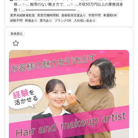
務⸝⸝ ✨⸜⸜ 無理のない働き方で、⸝⸝✨ ⸜⸜月収50万円以上の乗務員多
数！⸝⸝ ══════════════════ ...
業界未経験者歓迎
変形労働時間制
資格取得支援あり
学歴不問
車通勤OK
経験不問
研修あり
賞与あり
ブランクOK
入社祝い金あり
業務委託