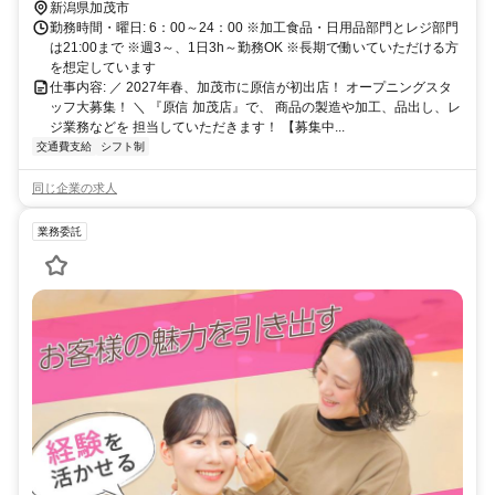
新潟県加茂市
勤務時間・曜日: 6：00～24：00 ※加工食品・日用品部門とレジ部門
は21:00まで ※週3～、1日3h～勤務OK ※長期で働いていただける方
を想定しています
仕事内容: ／ 2027年春、加茂市に原信が初出店！ オープニングスタ
ッフ大募集！ ＼ 『原信 加茂店』で、 商品の製造や加工、品出し、レ
ジ業務などを 担当していただきます！ 【募集中...
交通費支給
シフト制
同じ企業の求人
業務委託