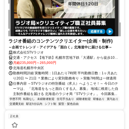
ラジオ番組のコンテンツクリエイター(企画・制作)
～企画でトレンド・アイデアを「面白く」北海道中に届ける仕事～
株式会社STVラジオ
交通・アクセス 【地下鉄】札幌市営地下鉄「大通駅」から徒歩10分
【JR】JR「札幌駅」から徒歩15分 【バス】「北1条西7丁目」バス停
月給235,000円～265,000円
から徒歩1分
北海道札幌市中央区
勤務時間詳細 実働時間：1日あたり7時間 平均勤務日数：1ヶ月あた
り20日 〜 21日 ＊業務により変則勤務有り ＞実働7時間は一律適用
仕事内容 ～STVラジオの特別番組（求人）へようこそ！～ 今日のテ
ーマは、 「北海道をもっと面白くする人、募集」 地域に根差した自
主制作番組を届ける 北海道のラジオ局『STVラジオ』。 今回募集...
学歴不問
転勤なし
未経験者歓迎
住宅手当あり
経験者歓迎
研修あり
賞与あり
交通費支給
駅近5分以内
シフト制
髪型・髪色自由
正社員