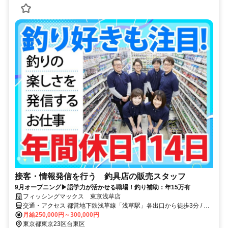
接客・情報発信を行う 釣具店の販売スタッフ
9月オープニング▶語学力が活かせる職場！釣り補助：年15万有
フィッシングマックス 東京浅草店
交通・アクセス 都営地下鉄浅草線「浅草駅」各出口から徒歩3分 / 東
京メトロ銀座線2番出口から徒歩3分
月給250,000円～300,000円
東京都東京23区台東区