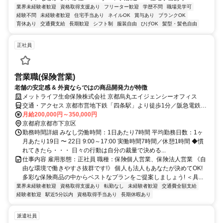
業界未経験者歓迎
資格取得支援あり
フリーター歓迎
学歴不問
職場見学可
経験不問
未経験者歓迎
住宅手当あり
ネイルOK
賞与あり
ブランクOK
育休あり
交通費支給
長期歓迎
シフト制
服装自由
ひげOK
髪型・髪色自由
正社員
営業職(保険営業)
老舗の安定感 & 外資ならではの商品開発力が特徴
メットライフ生命保険株式会社 京都烏丸エイジェンシーオフィス
交通・アクセス 京都市営地下鉄「四条駅」より徒歩1分／阪急電鉄京
都線「烏丸駅」より徒歩2分
月給200,000円～350,000円
京都府京都市下京区
勤務時間詳細 みなし労働時間：1日あたり7時間 平均勤務日数：1ヶ
月あたり19日 〜 22日 9:00～17:00 実働時間7時間／休憩1時間 ◆慣
れてきたら・・・ 日々の行動は自分の裁量で決める...
仕事内容 雇用形態：正社員 職種：保険個人営業、保険法人営業 《自
由な環境で働きやすさ抜群です!》 個人も法人もあなたが決めてOK!
多彩な保険商品の中からベストなプランをご提案しましょう! ＜具...
業界未経験者歓迎
資格取得支援あり
転勤なし
未経験者歓迎
交通費全額支給
経験者歓迎
駅近5分以内
資格取得手当あり
長期休暇あり
派遣社員