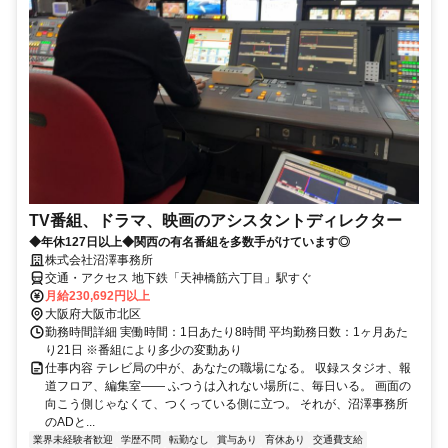
TV番組、ドラマ、映画のアシスタントディレクター
◆年休127日以上◆関西の有名番組を多数手がけています◎
株式会社沼澤事務所
交通・アクセス 地下鉄「天神橋筋六丁目」駅すぐ
月給230,692円以上
大阪府大阪市北区
勤務時間詳細 実働時間：1日あたり8時間 平均勤務日数：1ヶ月あた
り21日 ※番組により多少の変動あり
仕事内容 テレビ局の中が、あなたの職場になる。 収録スタジオ、報
道フロア、編集室—— ふつうは入れない場所に、毎日いる。 画面の
向こう側じゃなくて、つくっている側に立つ。 それが、沼澤事務所
のADと...
業界未経験者歓迎
学歴不問
転勤なし
賞与あり
育休あり
交通費支給