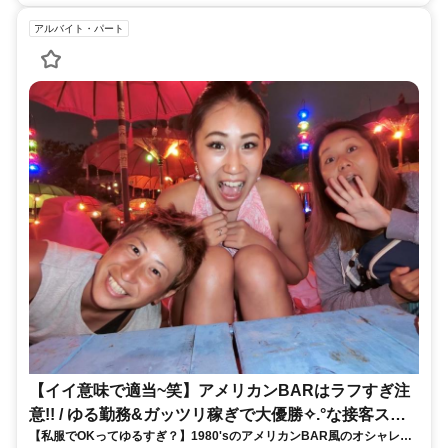
アルバイト・パート
【イイ意味で適当~笑】アメリカンBARはラフすぎ注
意!! / ゆる勤務&ガッツリ稼ぎで大優勝✧.°な接客スタ
【私服でOKってゆるすぎ？】1980'sのアメリカンBAR風のオシャレさ
ッフ(女の子)