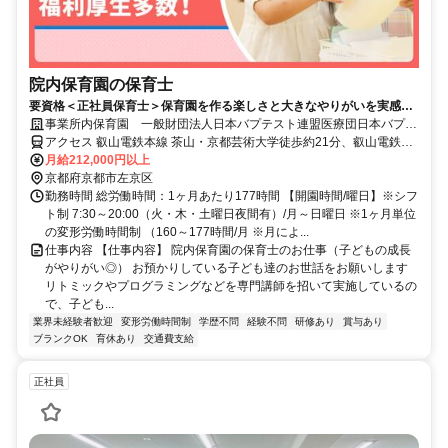
院内保育園の保育士
要資格＜正社員保育士＞保育園を作る楽しさと大きなやりがいを実感で
きるお仕事です◎育休・産休取得率100％
事業所内保育園 一般財団法人日本バプテスト連盟医療団日本バプテ
スト病院ぶどうの実保育園
アクセス 叡山電鉄本線 茶山・京都芸術大学徒歩約21分、叡山電鉄本
線 元田中南口徒歩約23分、叡山電鉄本線 一乗寺東口徒歩約27分 バス
月給212,000円以上
｢北白川仕伏町｣下車
京都府京都市左京区
勤務時間 総労働時間：1ヶ月あたり177時間 【開園時間/曜日】※シフ
ト制 7:30～20:00（火・木・土曜日夜間有）/月～日曜日 ※1ヶ月単位
の変形労働時間制 （160～177時間/月 ※月によ...
仕事内容 【仕事内容】 院内保育園の保育士のお仕事（子どもの成長
がやりがい◎） お預かりしている子ども達のお世話をお願いします
リトミックやプログラミングなどを専門講師を招いて実施しているの
で、子ども...
業界未経験者歓迎
変形労働時間制
学歴不問
経験不問
研修あり
賞与あり
ブランクOK
育休あり
交通費支給
正社員