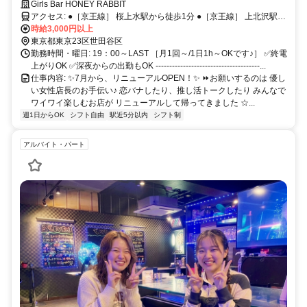
と、ゆる～い気風のお店♪ 元学校教師の女性店長と女の子数人で楽しく
Girls Bar HONEY RABBIT
わいわい営業中の小さな隠れ家ガールズバーです☆
アクセス: ●［京王線］ 桜上水駅から徒歩1分 ●［京王線］ 上北沢駅か
ら徒歩8分 ●［京王線/世田谷線］ 下高井戸から徒歩10分*
時給3,000円以上
東京都東京23区世田谷区
勤務時間・曜日: 19：00～LAST ［月1回～/1日1h～OKです♪］ ✅終電
上がりOK ✅深夜からの出勤もOK --------------------------------------...
仕事内容: ✨7月から、リニューアルOPEN！✨ ⏩お願いするのは 優し
い女性店長のお手伝い♪ 恋バナしたり、推し活トークしたり みんなで
ワイワイ楽しむお店が リニューアルして帰ってきました ☆...
週1日からOK
シフト自由
駅近5分以内
シフト制
アルバイト・パート