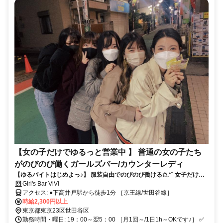
【女の子だけでゆるっと営業中 】 普通の女の子たち
がのびのび働くガールズバー/カウンターレディ
【ゆるバイトはじめよっ♪】 服装自由でのびのび働ける✩.*˚ 女子だけの
カジュアルGIRLS BAR✨ノルマなしでストレスフリー！
Girl's Bar ViVi
アクセス: ●下高井戸駅から徒歩1分 ［京王線/世田谷線］
時給2,300円以上
東京都東京23区世田谷区
勤務時間・曜日: 19：00～翌5：00 ［月1回～/1日1h～OKです♪］ ✅