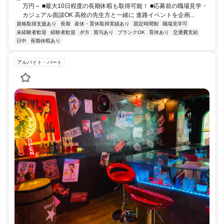
万円～ ■最大10日程度の長期休暇も取得可能！ ■応募前の職場見学・
カジュアル面談OK 高校の先生方と一緒に 進路イベントを企画...
資格取得支援あり
長期
産休・育休取得実績あり
固定時間制
職場見学可
未経験者歓迎
経験者歓迎
夕方
賞与あり
ブランクOK
育休あり
交通費支給
日中
長期休暇あり
アルバイト・パート