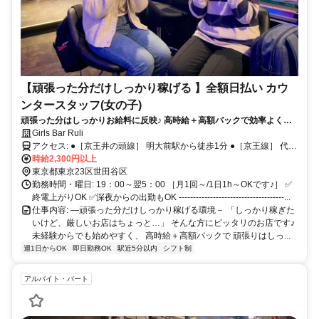
【頑張った分だけしっかり稼げる 】全額日払い カウ
ンタースタッフ(女の子)
頑張った分はしっかりお給料に反映♪ 高時給＋高額バックで効率よく稼
げます◎未経験でも安心して始められるサポート体制をご用意！【時給
Girls Bar Ruli
2,300円以上】【全額日払いOK】【送りあり】【履歴書不要】
アクセス: ●［京王井の頭線］ 明大前駅から徒歩1分 ●［京王線］ 代田
橋駅から徒歩13分 ●［東急世田谷線］ 下高井戸駅から徒歩15分
時給2,300円以上
東京都東京23区世田谷区
勤務時間・曜日: 19：00～翌5：00 ［月1回～/1日1h～OKです♪］ ✅
終電上がりOK ✅深夜からの出勤もOK -------------------------------------...
仕事内容: ―頑張った分だけしっかり稼げる環境－ 「しっかり稼ぎた
いけど、厳しいお店はちょっと…」 そんな方にピッタリのお店です♪
未経験からでも始めやすく、 高時給＋高額バックで 頑張りはしっ...
週1日からOK
即日勤務OK
駅近5分以内
シフト制
アルバイト・パート