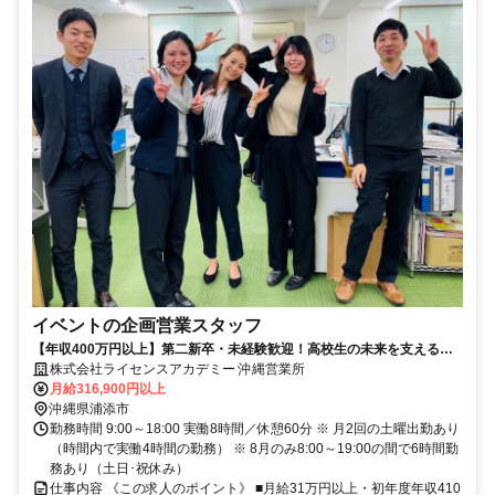
イベントの企画営業スタッフ
【年収400万円以上】第二新卒・未経験歓迎！高校生の未来を支えるお
仕事★
株式会社ライセンスアカデミー 沖縄営業所
月給316,900円以上
沖縄県浦添市
勤務時間 9:00～18:00 実働8時間／休憩60分 ※ 月2回の土曜出勤あり
（時間内で実働4時間の勤務） ※ 8月のみ8:00～19:00の間で6時間勤
務あり（土日･祝休み）
仕事内容 《この求人のポイント》 ■月給31万円以上・初年度年収410