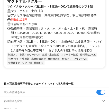
マクドナルドクルー
マクドナルドクルー／週1日～・1日2h～OK／1週間毎のシフト制
マクドナルド 北白川店
アクセス 叡山電鉄本線 一乗寺東口徒歩約8分、叡山電鉄本線 修学院
徒歩約13分、叡山電鉄本線 茶山・京都芸術大学徒歩約13分 一乗寺
時給1,122円
[叡山電鉄叡山本線] 茶山・京都芸術大学 [叡山電鉄叡山本線] 修学院
京都府京都市左京区
[叡山電鉄叡山本線] 元田中 [叡山電鉄叡山本線] 松ヶ崎 [京都市営地下
勤務時間 ・勤務曜日：月・火・水・木・金・土・日・祝 ・勤務時
鉄烏丸線]
間： [1] 00:00～00:00 [2] 00:00～00:00 [3] 00:00～00:00 上記の勤務
時間は店舗の営業時間に...
仕事内容 ・週1日～、1日2h～OK！ ・主婦(夫)さん多数活躍中 ・バイ
トデビューも大歓迎 ・全メニュー30％オフの食事補助あり ・シフト
は1週間毎＆自己申告制！ ┗お子さんの学校行事も優先可能◎ ...
制服あり
副業・WワークOK
主婦・主夫歓迎
フリーター歓迎
給料前払いOK
学歴不問
学生歓迎
未経験者歓迎
経験者歓迎
研修あり
ブランクOK
交通費支給
シフト制
社割あり
日本写真芸術専門学校のアルバイト・バイト求人情報一覧
求人の詳細を表示
都道府県を変更