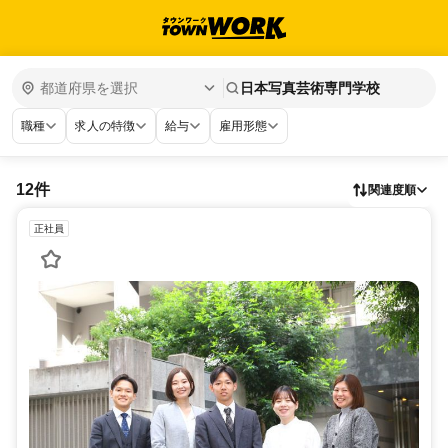
日本写真芸術専門学校
職種
求人の特徴
給与
雇用形態
12件
関連度順
正社員