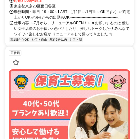
ら徒歩8分 ●［京王線/世田谷線］ 下高井戸から徒歩10分*
時給3,000円以上
東京都東京23区世田谷区
勤務時間・曜日: 19：00～LAST ［月1回～/1日1h～OKです♪］ ✅終電
上がりOK ✅深夜からの出勤もOK --------------------------------------...
仕事内容: ✨7月から、リニューアルOPEN！✨ ⏩お願いするのは 優し
い女性店長のお手伝い♪ 恋バナしたり、推し活トークしたり みんなで
ワイワイ楽しむお店が リニューアルして帰ってきました ☆...
週1日からOK
シフト自由
駅近5分以内
シフト制
正社員