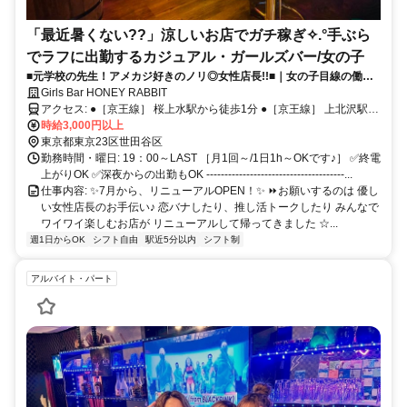
「最近暑くない??」涼しいお店でガチ稼ぎ✧.°手ぶら
でラフに出勤するカジュアル・ガールズバー/女の子
■元学校の先生！アメカジ好きのノリ◎女性店長!!■｜女の子目線の働き
やすさ♪ / ノルマなし,連絡交換ナシ,自由シフト,全額日払いOK【履歴書不
Girls Bar HONEY RABBIT
要】
アクセス: ●［京王線］ 桜上水駅から徒歩1分 ●［京王線］ 上北沢駅か
ら徒歩8分 ●［京王線/世田谷線］ 下高井戸から徒歩10分*
時給3,000円以上
東京都東京23区世田谷区
勤務時間・曜日: 19：00～LAST ［月1回～/1日1h～OKです♪］ ✅終電
上がりOK ✅深夜からの出勤もOK --------------------------------------...
仕事内容: ✨7月から、リニューアルOPEN！✨ ⏩お願いするのは 優し
い女性店長のお手伝い♪ 恋バナしたり、推し活トークしたり みんなで
ワイワイ楽しむお店が リニューアルして帰ってきました ☆...
週1日からOK
シフト自由
駅近5分以内
シフト制
アルバイト・パート