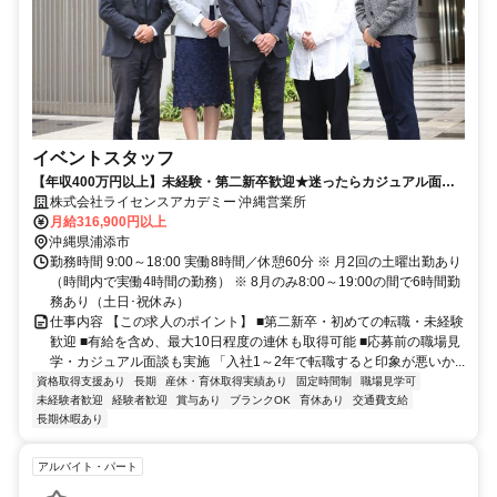
イベントスタッフ
【年収400万円以上】未経験・第二新卒歓迎★迷ったらカジュアル面談
へ★
株式会社ライセンスアカデミー 沖縄営業所
月給316,900円以上
沖縄県浦添市
勤務時間 9:00～18:00 実働8時間／休憩60分 ※ 月2回の土曜出勤あり
（時間内で実働4時間の勤務） ※ 8月のみ8:00～19:00の間で6時間勤
務あり（土日･祝休み）
仕事内容 【この求人のポイント】 ■第二新卒・初めての転職・未経験
歓迎 ■有給を含め、最大10日程度の連休も取得可能 ■応募前の職場見
学・カジュアル面談も実施 「入社1～2年で転職すると印象が悪いか...
資格取得支援あり
長期
産休・育休取得実績あり
固定時間制
職場見学可
未経験者歓迎
経験者歓迎
賞与あり
ブランクOK
育休あり
交通費支給
長期休暇あり
アルバイト・パート