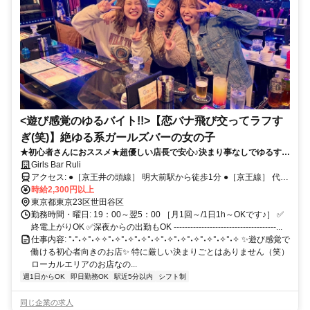
<遊び感覚のゆるバイト!!>【恋バナ飛び交ってラフす
ぎ(笑)】絶ゆる系ガールズバーの女の子
★初心者さんにおススメ★超優しい店長で安心♪決まり事なしでゆるす
ぎ？(笑)/シフトも接客もラフが魅力！【時給2300円以上！】【送りあ
Girls Bar Ruli
り】【全額日払いOK】【履歴書不要】
アクセス: ●［京王井の頭線］ 明大前駅から徒歩1分 ●［京王線］ 代田
橋駅から徒歩13分 ●［東急世田谷線］ 下高井戸駅から徒歩15分
時給2,300円以上
東京都東京23区世田谷区
勤務時間・曜日: 19：00～翌5：00 ［月1回～/1日1h～OKです♪］ ✅
終電上がりOK ✅深夜からの出勤もOK -------------------------------------...
仕事内容: °˖°˖✧°˖✧✧°˖✧°˖✧°˖✧°˖✧°˖✧°˖✧°˖✧°˖✧°˖✧°˖✧ ✨遊び感覚で
働ける初心者向きのお店✨ 特に厳しい決まりごとはありません（笑）
ローカルエリアのお店なの...
週1日からOK
即日勤務OK
駅近5分以内
シフト制
同じ企業の求人