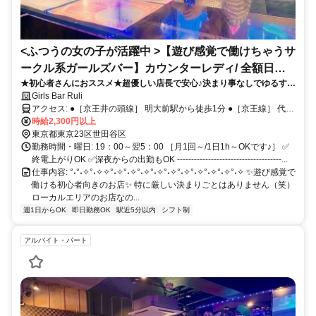
<ふつうの女の子が活躍中 >【遊び感覚で働けちゃうサ
ークル系ガールズバー】カウンターレディ/ 全額日払
★初心者さんにおススメ★超優しい店長で安心♪決まり事なしでゆるす
いOK
ぎ？(笑)/シフトも接客もラフが魅力！【時給2300円以上！】【送りあ
Girls Bar Ruli
り】【全額日払いOK】【履歴書不要】
アクセス: ●［京王井の頭線］ 明大前駅から徒歩1分 ●［京王線］ 代田
橋駅から徒歩13分 ●［東急世田谷線］ 下高井戸駅から徒歩15分
時給2,300円以上
東京都東京23区世田谷区
勤務時間・曜日: 19：00～翌5：00 ［月1回～/1日1h～OKです♪］ ✅
終電上がりOK ✅深夜からの出勤もOK -------------------------------------...
仕事内容: °˖°˖✧°˖✧✧°˖✧°˖✧°˖✧°˖✧°˖✧°˖✧°˖✧°˖✧°˖✧°˖✧ ✨遊び感覚で
働ける初心者向きのお店✨ 特に厳しい決まりごとはありません（笑）
ローカルエリアのお店なの...
週1日からOK
即日勤務OK
駅近5分以内
シフト制
アルバイト・パート