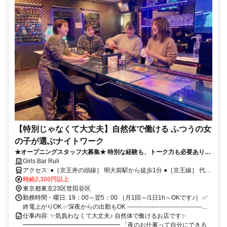
【特別じゃなくて大丈夫】自然体で働ける ふつうの女
の子が選ぶナイトワーク
★オープニングスタッフ大募集★ 特別な経験も、トーク力も必要ありま
せん。 未経験の女の子が自然体で働けるお店です♪時給2,300円以上！ノ
Girls Bar Ruli
ルマなし・営業なし・全額日払いOK・週1日～OK・自由シフト・送り
アクセス: ●［京王井の頭線］ 明大前駅から徒歩1分 ●［京王線］ 代田
あり◎スナック感覚のラフ接客でOK！
橋駅から徒歩13分 ●［東急世田谷線］ 下高井戸駅から徒歩15分
時給2,300円以上
東京都東京23区世田谷区
勤務時間・曜日: 19：00～翌5：00 ［月1回～/1日1h～OKです♪］ ✅
終電上がりOK ✅深夜からの出勤もOK -------------------------------------...
仕事内容: ✨気負わなくて大丈夫♪ 自然体で働けるお店です✨
━━━━━━━━━━━━━━━━ 「夜のお仕事って自分にできる