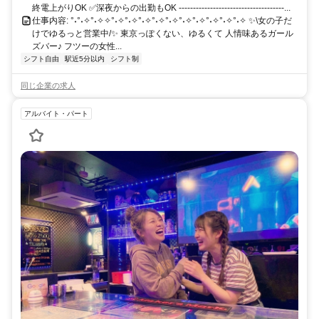
終電上がりOK ✅深夜からの出勤もOK -------------------------------------...
仕事内容: °˖°˖✧°˖✧✧°˖✧°˖✧°˖✧°˖✧°˖✧°˖✧°˖✧°˖✧°˖✧°˖✧ ✨\女の子だ
けでゆるっと営業中/✨ 東京っぽくない、ゆるくて 人情味あるガール
ズバー♪ フツーの女性...
シフト自由
駅近5分以内
シフト制
同じ企業の求人
アルバイト・パート