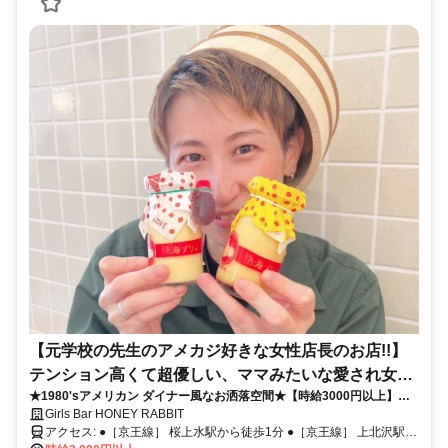
【元学校の先生のアメカジ好きな女性店長のお店!!】
テンション高くて超優しい、ママみたいな愛され女性
★1980'sアメリカン ダイナー風なお洒落空間★【時給3000円以上】⇒
店長!! / スナック感覚でママのお手伝い
手ぶら出勤OK！自由シフト！全額日払いOK！面倒なシステム✖で時給
Girls Bar HONEY RABBIT
だけ高い神バイト笑【未経験大歓迎】【履歴書不要】
アクセス: ●［京王線］ 桜上水駅から徒歩1分 ●［京王線］ 上北沢駅か