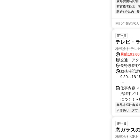
変形労働時間制
有資格者歓迎
駅近5分以内
長
同じ企業の求人
正社員
テレビ・ラ
株式会社テレ
月給193,0
交通・アク
長野県長野
勤務時間詳
9:30～1
下
仕事内容 ＜
活躍中／U
につく！ ●
業界未経験者歓
研修あり
夕方
正社員
窓ガラス
株式会社OK