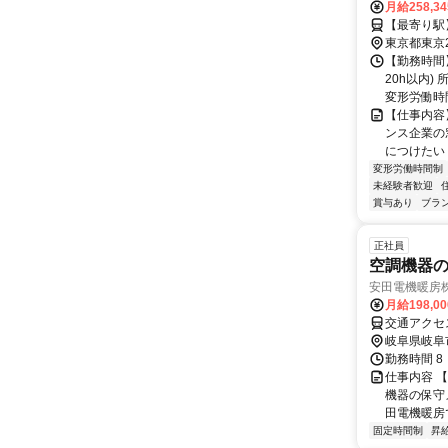
月給258,3
【最寄り駅
東京都東京
【勤務時間】
20h以内)
変形労働時
【仕事内容
ンス企業の
につけたい 
変形労働時間制
未経験者歓迎
賞与あり
ブラ
正社員
空調機器
安田電機暖房
月給198,0
交通アクセ
岐阜県岐阜
勤務時間 8
仕事内容 【
機器の保守
田電機暖房で
固定時間制
昇