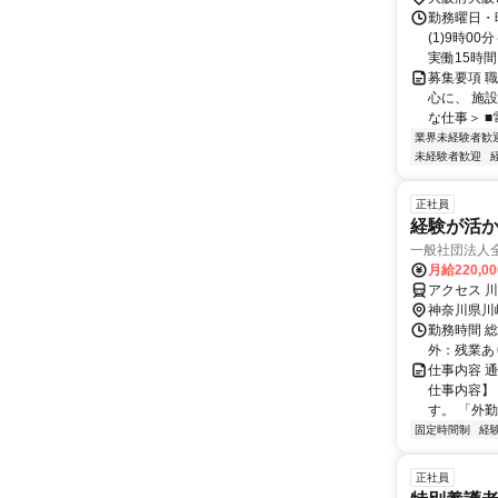
勤務曜日・
(1)9時00
実働15時間.
募集要項 
心に、 施
な仕事＞ ■
業界未経験者歓
未経験者歓迎
正社員
経験が活か
一般社団法人全
月給220,0
アクセス 
神奈川県川
勤務時間 総
外：残業あ
仕事内容 
仕事内容】
す。 「外勤
固定時間制
経
正社員