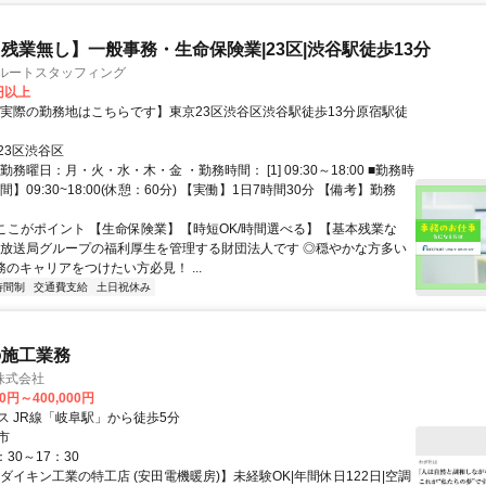
残業無し】一般事務・生命保険業|23区|渋谷駅徒歩13分
クルートスタッフィング
0円以上
【実際の勤務地はこちらです】東京23区渋谷区渋谷駅徒歩13分原宿駅徒
23区渋谷区
勤務曜日：月・火・水・木・金 ・勤務時間： [1] 09:30～18:00 ■勤務時
間】09:30~18:00(休憩：60分) 【実働】1日7時間30分 【備考】勤務
■ここがポイント 【生命保険業】【時短OK/時間選べる】【基本残業な
手放送局グループの福利厚生を管理する財団法人です ◎穏やかな方多い
務のキャリアをつけたい方必見！ ...
時間制
交通費支給
土日祝休み
の施工業務
株式会社
00円～400,000円
ス JR線「岐阜駅」から徒歩5分
市
：30～17：30
ダイキン工業の特工店 (安田電機暖房)】未経験OK|年間休日122日|空調