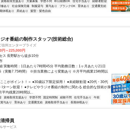
資格取得支援あり
大量募集
学歴不問
即日勤務OK
住宅手当あり
経験者歓迎
研修あり
社会保険完備
制服貸与
賞与あり
ブランクOK
育休あり
交通費支給
期休暇あり
昇給あり
髪型・髪色自由
ジオ番組の制作スタッフ(技術総合)
ビ信州エンタープライズ
00円～225,000円
セス 長野駅から徒歩10分
市
細 実働時間：1日あたり7時間45分 平均勤務日数：1ヶ月あたり21日
8:15（実働7.75時間） ※担当業務により変動あり ※月平均残業15時間以
ここがポイント！＞ ●30歳以下限定採用！ ●未経験歓迎 ●20代・30代
・Iターン歓迎！ ●テレビやラジオ番組の制作に関わる 総合的な技術が身
月平均残業20時間以...
迎
資格取得支援あり
学歴不問
固定時間制
経験不問
住宅手当あり
午前
賞与あり
育休あり
交通費支給
資格取得手当あり
長期休暇あり
の清掃員
ビルサービス