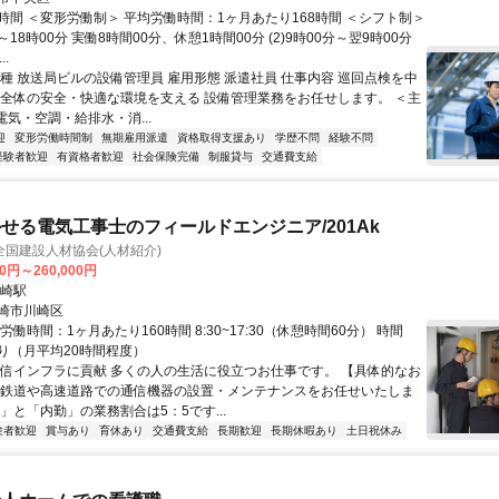
時間 ＜変形労働制＞ 平均労働時間：1ヶ月あたり168時間 ＜シフト制＞
分～18時00分 実働8時間00分、休憩1時間00分 (2)9時00分～翌9時00分
..
職種 放送局ビルの設備管理員 雇用形態 派遣社員 仕事内容 巡回点検を中
設全体の安全・快適な環境を支える 設備管理業務をお任せします。 ＜主
電気・空調・給排水・消...
迎
変形労働時間制
無期雇用派遣
資格取得支援あり
学歴不問
経験不問
経験者歓迎
有資格者歓迎
社会保険完備
制服貸与
交通費支給
せる電気工事士のフィールドエンジニア/201Ak
国建設人材協会(人材紹介)
00円～260,000円
川崎駅
崎市川崎区
労働時間：1ヶ月あたり160時間 8:30~17:30（休憩時間60分） 時間
り（月平均20時間程度）
通信インフラに貢献 多くの人の生活に役立つお仕事です。 【具体的なお
 鉄道や高速道路での通信機器の設置・メンテナンスをお任せいたしま
」と「内勤」の業務割合は5：5です...
験者歓迎
賞与あり
育休あり
交通費支給
長期歓迎
長期休暇あり
土日祝休み