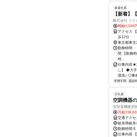
派遣社員
【新着】【
株式会社 リ
時給1,54
アクセス 
歩12分
東京都東京
勤務時間 ・
間 【勤務時
時...
仕事内容 
し】 ◆大
環境♪ ◎事
学歴不問
固定
正社員
空調機器
安田電機暖房
月給198,0
交通アクセ
岐阜県岐阜
勤務時間 8
仕事内容 【