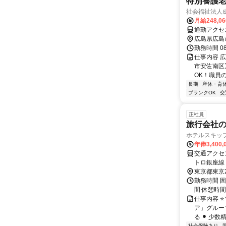
特別養護
社会福祉法人
月給248,0
通勤アクセ
広島県広島
勤務時間 0
仕事内容 
市安佐南区
OK！職員
長期
産休・育
ブランクOK
交
正社員
旅行会社
ホテルスキッ
年俸3,400,
交通アクセス 最寄駅：赤坂駅 ⚫
トロ銀座線
見附駅」徒歩9分 【勤務地詳細】 東京都港区赤坂2-17-
東京都東京
はございま
勤務時間 固
間 休憩時間
仕事内容 
ア」グルー
る ⚫︎ 少
社会保険あり