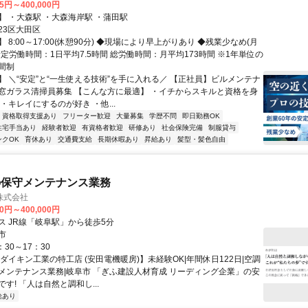
45円～400,000円
】 ・大森駅 ・大森海岸駅 ・蒲田駅
23区大田区
 8:00～17:00(休憩90分) ◆現場により早上がりあり ◆残業少なめ(月
 所定労働時間：1日平均7.5時間 総労働時間：月平均173時間 ※1年単位の
間制
】 ＼“安定”と“一生使える技術”を手に入れる／ 【正社員】ビルメンテナ
窓ガラス清掃員募集 【こんな方に最適】 ・イチからスキルと資格を身
・キレイにするのが好き ・他...
資格取得支援あり
フリーター歓迎
大量募集
学歴不問
即日勤務OK
住宅手当あり
経験者歓迎
有資格者歓迎
研修あり
社会保険完備
制服貸与
ンクOK
育休あり
交通費支給
長期休暇あり
昇給あり
髪型・髪色自由
の保守メンテナンス業務
株式会社
00円～400,000円
ス JR線「岐阜駅」から徒歩5分
市
：30～17：30
ダイキン工業の特工店 (安田電機暖房)】未経験OK|年間休日122日|空調
メンテナンス業務|岐阜市 「ぎふ建設人材育成 リーディング企業」の安
す! 「人は自然と調和し...
給あり