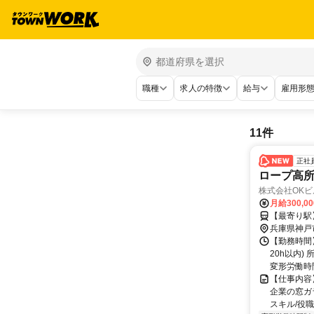
職種
求人の特徴
給与
雇用形
11件
正社
ロープ高
株式会社OK
月給300,0
【最寄り駅
兵庫県神戸
【勤務時間】
20h以内)
変形労働時
【仕事内容
企業の窓ガ
スキル/役職