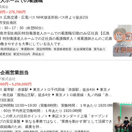
老人ホームでの看護職
成城会
60円～276,780円
ス 広島交通・広電バス NHK放送所前バス停より徒歩2分
市安佐南区
8：30～17：30（休憩60分）
広島市安佐南区/特別養護老人ホームでの看護職/日勤のみ/正社員 【広島
】特別養護老人ホームでの正社員の看護職求人！准看護師さんのご応募
の働きやすさを大事にしている法人です...
休取得実績あり
車通勤OK
固定時間制
有資格者歓迎
社会保険完備
賞与あり
通費支給
駅近5分以内
昇給あり
の企画営業担当
プ株式会社
000円～5,256,000円
︎ 東京メトロ千代田線「赤坂駅」徒歩4分 ⚫︎ 東京メ
・南北線「溜池山王駅」徒歩4分 ⚫︎ 東京メトロ銀座線・丸ノ内線「赤坂
7 赤坂溜池タワー6階 ※転勤
23区港区
せん。 ※親会社オープンドア社内にオフィスがあります。
定時間制 10:00〜19:00（実働8時間） 実働時間： １年あたり 1920.0時
：60分 平均所定労働時間： １年あたり 1920.0時間
⭐＼この求人の注目ポイント／⭐ ⚫︎ 東証スタンダード上場「オープンド
プの安定基盤 ⚫︎ 単なる事務ではなく、“業務を動かす側”として活躍でき
数精鋭組織のため、裁量を持...
固定時間制
英語
経験者歓迎
社会保険完備
賞与あり
交通費支給