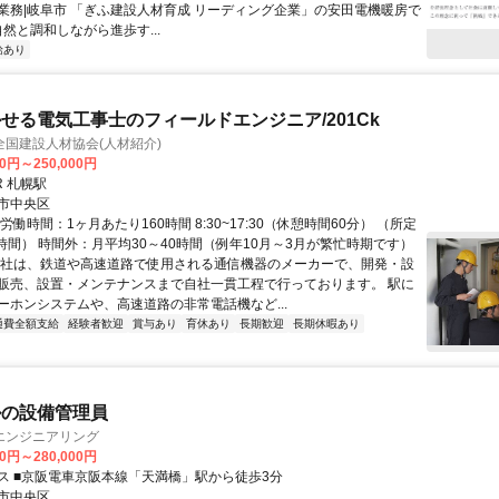
業務|岐阜市 「ぎふ建設人材育成 リーディング企業」の安田電機暖房で
自然と調和しながら進歩す...
給あり
せる電気工事士のフィールドエンジニア/201Ck
国建設人材協会(人材紹介)
00円～250,000円
R 札幌駅
市中央区
労働時間：1ヶ月あたり160時間 8:30~17:30（休憩時間60分） （所定
8時間） 時間外：月平均30～40時間（例年10月～3月が繁忙時期です）
当社は、鉄道や高速道路で使用される通信機器のメーカーで、開発・設
販売、設置・メンテナンスまで自社一貫工程で行っております。 駅に
ーホンシステムや、高速道路の非常電話機など...
通費全額支給
経験者歓迎
賞与あり
育休あり
長期歓迎
長期休暇あり
ルの設備管理員
エンジニアリング
00円～280,000円
ス ■京阪電車京阪本線「天満橋」駅から徒歩3分
市中央区