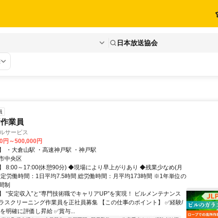
日本放送協会
態
員
所作業員
ビルサービス
00円～500,000円
】 ・大倉山駅 ・高速神戸駅 ・神戸駅
市中央区
 8:00～17:00(休憩90分) ◆現場により早上がりあり ◆残業少なめ(月
 所定労働時間：1日平均7.5時間 総労働時間：月平均173時間 ※1年単位の
間制
】 “安定収入”と“専門技術職でキャリアUP”を実現！ ビルメンテナンス
ラスクリーニング作業員を正社員募集 【この仕事のポイント】 ✅経験/
を明確に評価し昇給 ✅賞与...