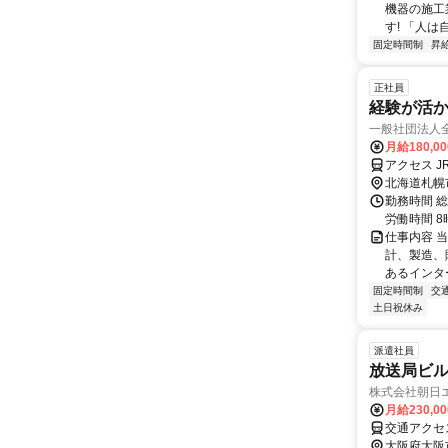
機器の施工
す! 「人は
固定時間制
昇
正社員
経験が活か
一般社団法人全
月給180,0
アクセス J
北海道札幌
勤務時間 総
労働時間 
仕事内容 
計、製造、
あるインタ
固定時間制
交
土日祝休み
派遣社員
放送局ビ
株式会社朝日
月給230,0
交通アクセ
大阪府大阪