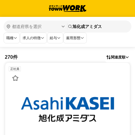
旭化成アミダス
職種
求人の特徴
給与
雇用形態
270件
関連度順
正社員