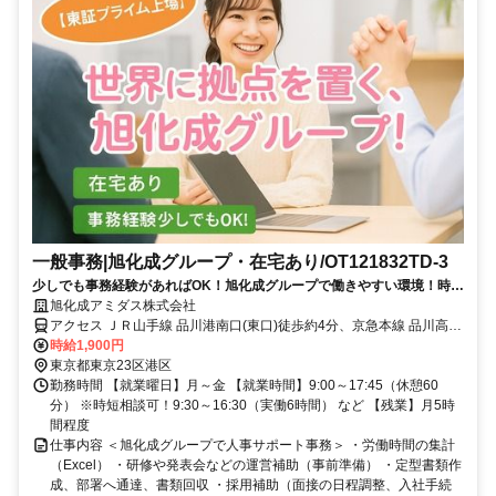
一般事務|旭化成グループ・在宅あり/OT121832TD-3
少しでも事務経験があればOK！旭化成グループで働きやすい環境！時短
相談可！
旭化成アミダス株式会社
アクセス ＪＲ山手線 品川港南口(東口)徒歩約4分、京急本線 品川高輪
口(京急)徒歩約8分 各線 品川駅（港南口）から徒歩5分
時給1,900円
東京都東京23区港区
勤務時間 【就業曜日】月～金 【就業時間】9:00～17:45（休憩60
分） ※時短相談可！9:30～16:30（実働6時間） など 【残業】月5時
間程度
仕事内容 ＜旭化成グループで人事サポート事務＞ ・労働時間の集計
（Excel） ・研修や発表会などの運営補助（事前準備） ・定型書類作
成、部署へ通達、書類回収 ・採用補助（面接の日程調整、入社手続