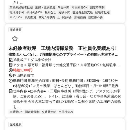
き）...
業界未経験者歓迎
主婦・主夫歓迎
学歴不問
即日勤務OK
固定時間制
職場見学可
平日のみOK
転勤なし
経験不問
交通費全額支給
経験者歓迎
ネイルOK
長期歓迎
駅近5分以内
土日祝休み
服装自由
履歴書不要
派遣社員
未経験者歓迎 工場内清掃業務 正社員化実績あり!
残業ほとんどなし、7時間勤務なのでプライベートの時間も充実できま
す。
旭化成アミダス株式会社
アクセス 最寄駅：福井駅その他交通手段：※車通勤OK！無料駐車場
完備！交通費支給！
時給1,300円
岡山県倉敷市
勤務時間 勤務開始時期：即日~長期 勤務時間：8時30分～16時30分
(休憩60分) 1ヶ月の残業：ほとんどなし 勤務曜日：月~金 週5日勤務
仕事内容 ●仕事内容● ・工場内事務所（掃除機かけ、デスクのふき掃
除、ごみのまとめ）、トイレ、給湯室（流し台）など事務所周辺のお
掃除全般 会社の車に乗ってB地区(潮通)⇔C地区(児島)の工場内の掃除
を...
車通勤OK
固定時間制
交通費支給
土日祝休み
派遣社員