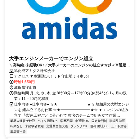
大手エンジンメーカーでエンジン組立
＼高時給♪未経験OK♪／大手メーカーのエンジンの組立★☆彡＜車通勤
OK・土日祝休み＞
旭化成アミダス株式会社
アクセス ▼車通勤OK！ＪＲ守山駅より車5分
時給1,650円
滋賀県守山市
勤務時間 月, 火, 水, 木, 金 8時30分～17時00分(休憩45分) 1ヶ月の残
業：11～20時間程度
仕事内容 ●仕事内容● ☆★━━━━━━━━★☆ 船舶用の大型エンジ
ンを 組み立てるお仕事 ☆★━━━━━━━━★☆ ▼エンジンの組み
立て ┗製造工程ごとに分かれて 数名のチームで組み立て作業 ...
業界未経験者歓迎
バイク通勤OK
学歴不問
車通勤OK
固定時間制
職場見学可
転勤なし
未経験者歓迎
交通費全額支給
ブランクOK
週4日以上OK
土日祝休み
履歴書不要