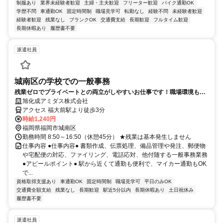
制服あり
業界未経験者歓迎
主婦・主夫歓迎
フリーター歓迎
バイク通勤OK
学歴不問
車通勤OK
固定時間制
職場見学可
転勤なし
経験不問
未経験者歓迎
経験者歓迎
残業なし
ブランクOK
交通費支給
長期歓迎
フルタイム歓迎
長期休暇あり
履歴書不要
派遣社員
城南区の学校での一般事務
残業ゼロでプライベートとの両立がしやすいお仕事です！職場環境もよ
くておすすめです！
旭化成アミダス株式会社
アクセス 福大前駅より徒歩3分
時給1,240円
福岡県福岡市城南区
勤務時間 8:50～16:50（休憩45分） ★残業は基本発生しません
仕事内容 ●仕事内容● 書類作成、伝票処理、備品管理や発注、郵便物
や宅配便の対応、ファイリング、電話応対、他付随する一般事務業務
●アピールポイント● 駅から近くて通勤も便利で、マイカー通勤もOK
で...
資格取得支援あり
車通勤OK
固定時間制
職場見学可
平日のみOK
交通費全額支給
残業なし
長期歓迎
駅近5分以内
長期休暇あり
土日祝休み
履歴書不要
派遣社員