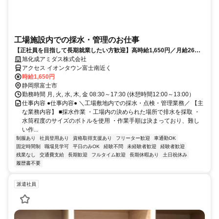
工場施設内での採水・管理のお仕事
【正社員を目指して長期就業したい方歓迎】高時給1,650円／月給26万
円以上可／土日祝休み
旭化成アミダス株式会社
アクセス イオンタウン富士南近く
時給1,650円
静岡県富士市
勤務時間 月, 火, 水, 木, 金 08:30～17:30 (休憩時間12:00～13:00）
仕事内容 ●仕事内容● ＼工場敷地内での採水・点検・管理業務／ 【主
な業務内容】 ■採水作業 ・工場内の決められた場所で排水を採取 ・
水筒程度のサイズのボトルを使用 ・作業手順は決まっており、難し
い作...
制服あり
社員登用あり
資格取得支援あり
フリーター歓迎
車通勤OK
固定時間制
職場見学可
平日のみOK
経験不問
未経験者歓迎
経験者歓迎
残業なし
交通費支給
長期歓迎
フルタイム歓迎
長期休暇あり
土日祝休み
履歴書不要
派遣社員