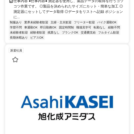
仕事内容 ●仕事内容● 測定器を使用し、製品データの取得を行うコツ
コツ作業です。 ◎製品を決められたサイズにカット・簡単な加工 ◎
測定器にセットしてデータ取得 ◎データをリストへ記録 ポジション
に...
制服あり
業界未経験者歓迎
主婦・主夫歓迎
フリーター歓迎
バイク通勤OK
学歴不問
車通勤OK
即日勤務OK
固定時間制
職場見学可
転勤なし
経験不問
未経験者歓迎
経験者歓迎
残業なし
ブランクOK
交通費支給
フルタイム歓迎
長期休暇あり
ピアスOK
派遣社員