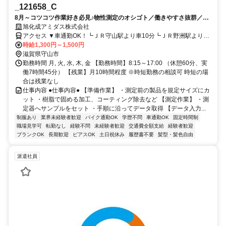
_121658_C
8月～コツコツ作業好き必見♪物性測定のオシゴト／働きやすさ抜群／未
経験OK／アミダス派遣スタッフ活躍中
旭化成アミダス株式会社
アクセス ▼車通勤OK！┗ＪＲ守山駅より車10分┗ＪＲ野洲駅より車
10分┗ＪＲ草津駅より車20分
時給1,300円～1,500円
滋賀県守山市
勤務時間 月, 火, 水, 木, 金 【勤務時間】8:15～17:00 （休憩60分、実
働7時間45分） 【残業】月10時間程度 ※時短勤務の相談可 時短の場
合は残業なし
仕事内容 ●仕事内容● 【準備作業】 ・測定前の製品を規定サイズにカ
ット ・樹脂で固める加工、コーティング除去など 【測定作業】 ・測
定器へサンプルをセット ・手順に沿ってデータ取得 【データ入力...
制服あり
業界未経験者歓迎
バイク通勤OK
学歴不問
車通勤OK
固定時間制
職場見学可
転勤なし
経験不問
未経験者歓迎
交通費全額支給
経験者歓迎
ブランクOK
長期歓迎
ピアスOK
土日祝休み
履歴書不要
髪型・髪色自由
派遣社員