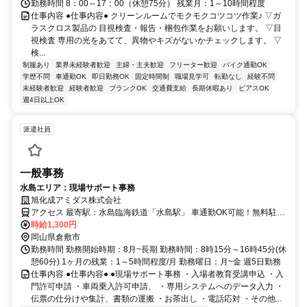
勤務時間 8：00～17：00（休憩75分） 残業月：1～10時間程度
仕事内容 ●仕事内容● クリーンルームでモクモクコツコツ作業♪ ▽ガ
ラスクロス製品の 目視検査・報告・梱包作業をお願いします。 ▽目
視検査 専用の光をあてて、異物やキズがないかチェックします。 ▽
検...
制服あり
業界未経験者歓迎
主婦・主夫歓迎
フリーター歓迎
バイク通勤OK
学歴不問
車通勤OK
即日勤務OK
固定時間制
職場見学可
転勤なし
経験不問
未経験者歓迎
経験者歓迎
ブランクOK
交通費支給
長期休暇あり
ピアスOK
週4日以上OK
派遣社員
一般事務
水島エリア：現場サポート事務
旭化成アミダス株式会社
アクセス 最寄駅：水島臨海鉄道「水島駅」 車通勤OK可能！無料駐車
場完備！交通費支給！
時給1,300円
岡山県倉敷市
勤務時間 勤務開始時期：8月~長期 勤務時間：8時15分～16時45分(休
憩60分) 1ヶ月の残業：1～5時間程度/月 勤務曜日：月~金 週5日勤務
仕事内容 ●仕事内容● ●現場サポート事務 ・入場者教育受講申込 ・入
門許可申請 ・車両乗入許可申請、 ・専用システムへのデータ入力 ・
伝票の仕分けや集計、書類の運搬 ・お茶出し ・電話応対 ・その他...