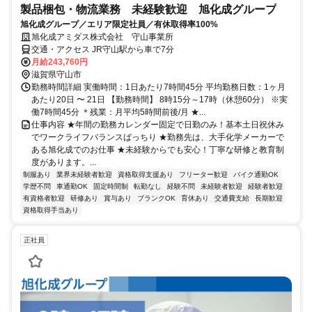
製品梱包・物流業務 未経験歓迎 旭化成グループ
旭化成グループ／エリア限定社員／有休取得率100%
旭化成アミダス株式会社 守山事業所
交通・アクセス JR守山駅から車で7分
月給243,760円
滋賀県守山市
勤務時間詳細 実働時間：1日あたり7時間45分 平均勤務日数：1ヶ月
あたり20日 〜 21日 【勤務時間】 8時15分～17時（休憩60分） ※実
働7時間45分 ＊残業：月平均5時間前後/月 ★...
仕事内容 ★年間の勤務カレンダー固定で日勤のみ！基本土日祝休み
でワークライフバランスばっちり ★勤務先は、大手化学メーカーで
ある旭化成でのお仕事 ★未経験からでも安心！丁寧な研修と教育制
度があります。...
制服あり
業界未経験者歓迎
資格取得支援あり
フリーター歓迎
バイク通勤OK
学歴不問
車通勤OK
固定時間制
転勤なし
経験不問
未経験者歓迎
経験者歓迎
有資格者歓迎
研修あり
賞与あり
ブランクOK
育休あり
交通費支給
長期歓迎
資格取得手当あり
正社員