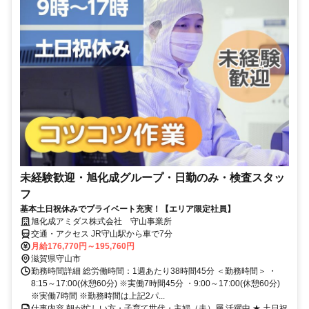
未経験歓迎・旭化成グループ・日勤のみ・検査スタッ
フ
基本土日祝休みでプライベート充実！【エリア限定社員】
旭化成アミダス株式会社 守山事業所
交通・アクセス JR守山駅から車で7分
月給176,770円～195,760円
滋賀県守山市
勤務時間詳細 総労働時間：1週あたり38時間45分 ＜勤務時間＞ ・
8:15～17:00(休憩60分) ※実働7時間45分 ・9:00～17:00(休憩60分)
※実働7時間 ※勤務時間は上記2パ...
仕事内容 朝が忙しい方・子育て世代・主婦（夫）層 活躍中 ★ 土日祝