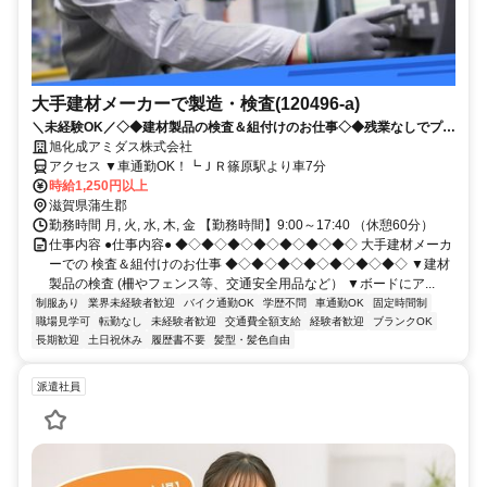
大手建材メーカーで製造・検査(120496-a)
＼未経験OK／◇◆建材製品の検査＆組付けのお仕事◇◆残業なしでプラ
イベートも充実！
旭化成アミダス株式会社
アクセス ▼車通勤OK！┗ＪＲ篠原駅より車7分
時給1,250円以上
滋賀県蒲生郡
勤務時間 月, 火, 水, 木, 金 【勤務時間】9:00～17:40 （休憩60分）
仕事内容 ●仕事内容● ◆◇◆◇◆◇◆◇◆◇◆◇◆◇ 大手建材メーカ
ーでの 検査＆組付けのお仕事 ◆◇◆◇◆◇◆◇◆◇◆◇◆◇ ▼建材
製品の検査 (柵やフェンス等、交通安全用品など） ▼ボードにア...
制服あり
業界未経験者歓迎
バイク通勤OK
学歴不問
車通勤OK
固定時間制
職場見学可
転勤なし
未経験者歓迎
交通費全額支給
経験者歓迎
ブランクOK
長期歓迎
土日祝休み
履歴書不要
髪型・髪色自由
派遣社員