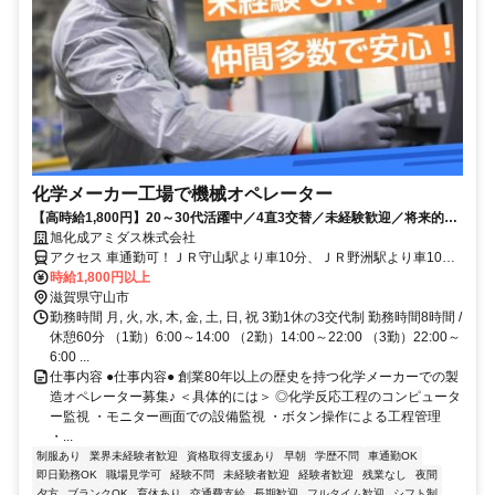
化学メーカー工場で機械オペレーター
【高時給1,800円】20～30代活躍中／4直3交替／未経験歓迎／将来的に
正社員登用可能性あり／フォークリフト資格取得支援あり
旭化成アミダス株式会社
アクセス 車通勤可！ＪＲ守山駅より車10分、ＪＲ野洲駅より車10
分、ＪＲ草津駅より車20分
時給1,800円以上
滋賀県守山市
勤務時間 月, 火, 水, 木, 金, 土, 日, 祝 3勤1休の3交代制 勤務時間8時間 /
休憩60分 （1勤）6:00～14:00 （2勤）14:00～22:00 （3勤）22:00～
6:00 ...
仕事内容 ●仕事内容● 創業80年以上の歴史を持つ化学メーカーでの製
造オペレーター募集♪ ＜具体的には＞ ◎化学反応工程のコンピュータ
ー監視 ・モニター画面での設備監視 ・ボタン操作による工程管理
・...
制服あり
業界未経験者歓迎
資格取得支援あり
早朝
学歴不問
車通勤OK
即日勤務OK
職場見学可
経験不問
未経験者歓迎
経験者歓迎
残業なし
夜間
夕方
ブランクOK
育休あり
交通費支給
長期歓迎
フルタイム歓迎
シフト制