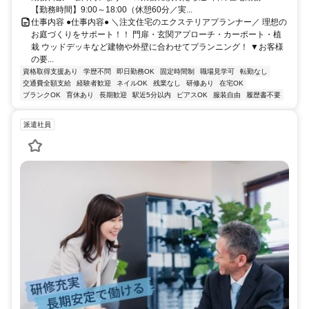
【勤務時間】9:00～18:00（休憩60分／実...
仕事内容 ●仕事内容● ＼注文住宅のエクステリアプランナー／ 理想の
お庭づくりをサポート！！ 門扉・玄関アプローチ・カーポート・植
栽 ウッドデッキなど建物や外壁に合わせてプランニング！ ▼お客様
の要...
資格取得支援あり
学歴不問
即日勤務OK
固定時間制
職場見学可
転勤なし
交通費全額支給
経験者歓迎
ネイルOK
残業なし
研修あり
在宅OK
ブランクOK
育休あり
長期歓迎
駅近5分以内
ピアスOK
服装自由
履歴書不要
派遣社員