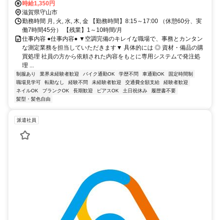
10分┗ＪＲ草津駅より車20分
時給1,350円
滋賀県守山市
勤務時間 月, 火, 水, 木, 金 【勤務時間】8:15～17:00 （休憩60分、実
働7時間45分） 【残業】1～10時間/月
仕事内容 ●仕事内容● ▼空調完備のキレイな職場で、事務とカンタン
な測定業務を担当していただきます▼ 具体的には ◎ 資材・備品の購
買処理 社員の方から依頼された内容をもとに専用システムで発注処
理 ...
制服あり
業界未経験者歓迎
バイク通勤OK
学歴不問
車通勤OK
固定時間制
職場見学可
転勤なし
経験不問
未経験者歓迎
交通費全額支給
経験者歓迎
ネイルOK
ブランクOK
長期歓迎
ピアスOK
土日祝休み
履歴書不要
髪型・髪色自由
派遣社員