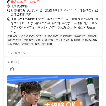
時給1,250円～1,300円
滋賀県蒲生郡
勤務時間 月, 火, 水, 木, 金 【勤務時間】9:00～17:40 （休憩60分） 残
業月10時間程度
仕事内容 ●仕事内容● ☆大手建材メーカーでの一般事務☆ 製品の生産
をコントロールする部署での事務のお仕事です。 具体的には… ◎シ
ステムやExcelフォーマットへのデータ入力 ◎工場へ提出する生産
指...
制服あり
バイク通勤OK
学歴不問
車通勤OK
固定時間制
職場見学可
転勤なし
未経験者歓迎
交通費全額支給
経験者歓迎
ブランクOK
長期歓迎
週4日以上OK
土日祝休み
履歴書不要
髪型・髪色自由
同じ企業の求人
派遣社員