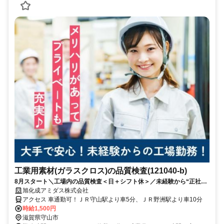
工業用素材(ガラスクロス)の品質検査(121040-b)
8月スタート＼工場内の品質検査＜日＋シフト休＞／未経験から“正社
員”を目指せる紹介予定派遣♪時給1,500円
旭化成アミダス株式会社
アクセス 車通勤可！ＪＲ守山駅より車5分、ＪＲ野洲駅より車10分
時給1,500円
滋賀県守山市