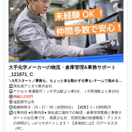
大手化学メーカーの物流・倉庫管理&事務サポート
_121871_C
＼9月スタート／事務も、ちょっと体を動かす仕事も♪チームで進める物
流サポート♪未経験OK！土日祝休み＆残業少なめ！
旭化成アミダス株式会社
アクセス 車通勤可！ＪＲ守山駅より車5分、ＪＲ野洲駅より車10分
時給1,430円
滋賀県守山市
勤務時間 8：15～17：00（休憩60分） 【残業】1～10時間/月
仕事内容 ●仕事内容● 旭化成工場内での物流・倉庫管理業務と事務サ
ポートのお仕事です。 残業少な目、空調完備の快適職場！ アミダス
の仲間がしっかりサポートします！ 【具体的には】 ◎データ入力
（PC...