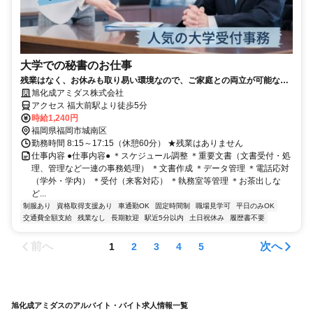
大学での秘書のお仕事
残業はなく、お休みも取り易い環境なので、ご家庭との両立が可能なお
仕事です
旭化成アミダス株式会社
アクセス 福大前駅より徒歩5分
時給1,240円
福岡県福岡市城南区
勤務時間 8:15～17:15（休憩60分） ★残業はありません
仕事内容 ●仕事内容● ＊スケジュール調整 ＊重要文書（文書受付・処
理、管理など一連の事務処理） ＊文書作成 ＊データ管理 ＊電話応対
（学外・学内） ＊受付（来客対応） ＊執務室等管理 ＊お茶出しな
ど...
制服あり
資格取得支援あり
車通勤OK
固定時間制
職場見学可
平日のみOK
交通費全額支給
残業なし
長期歓迎
駅近5分以内
土日祝休み
履歴書不要
前へ
次へ
1
2
3
4
5
旭化成アミダスのアルバイト・バイト求人情報一覧