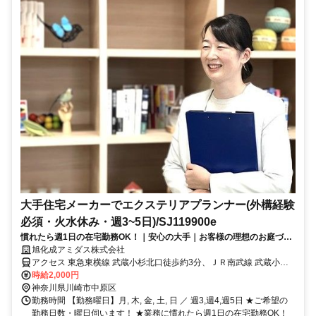
大手住宅メーカーでエクステリアプランナー(外構経験
必須・火水休み・週3~5日)/SJ119900e
慣れたら週1日の在宅勤務OK！｜安心の大手｜お客様の理想のお庭づく
りのお手伝い＊
旭化成アミダス株式会社
アクセス 東急東横線 武蔵小杉北口徒歩約3分、ＪＲ南武線 武蔵小杉
北口徒歩約3分、東急東横線 新丸子西口徒歩約8分 「武蔵小杉駅」西
時給2,000円
口より徒歩4分／「新丸子駅」より徒歩8分
神奈川県川崎市中原区
勤務時間 【勤務曜日】月, 木, 金, 土, 日 ／ 週3,週4,週5日 ★ご希望の
勤務日数・曜日伺います！ ★業務に慣れたら週1日の在宅勤務OK！