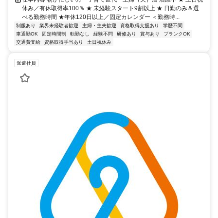
休み／有休取得率100％ ★ 未経験スタート9割以上 ★ 日勤のみ＆選
べる勤務時間 ★年休120日以上／固定カレンダー ＜勤務時...
制服あり
業界未経験者歓迎
主婦・主夫歓迎
資格取得支援あり
学歴不問
車通勤OK
固定時間制
転勤なし
経験不問
研修あり
賞与あり
ブランクOK
交通費支給
資格取得手当あり
土日祝休み
派遣社員