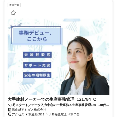
派遣社員
大手建材メーカーでの生産事務管理_121784_C
＼8月スタート／データ入力中心の一般事務＆生産事務管理♪20～30代活
躍中
旭化成アミダス株式会社
アクセス ▼車通勤OK！┗ＪＲ篠原駅より車７分