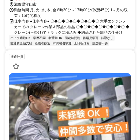
滋賀県守山市
勤務時間 月, 火, 水, 木, 金 8時30分～17時00分(休憩45分) 1ヶ月の残
業：15時間程度
仕事内容 ●仕事内容● 〇◆〇◆〇◆〇◆〇◆〇◆〇 大手エンジンメー
カーでの クレーン作業＆部品の検品 〇◆〇◆〇◆〇◆〇◆〇◆〇 ◆
クレーン(玉掛け)でトラックに積込み ◆納品された部品の仕分け...
バイク通勤OK
学歴不問
車通勤OK
固定時間制
職場見学可
転勤なし
交通費全額支給
経験者歓迎
有資格者歓迎
土日祝休み
履歴書不要
派遣社員