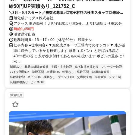
給50円UP実績あり_121752_C
＼8月・9月スタート／複数名募集♪◎電子材料の検査スタッフ◎未経験
OK！4勤2休シフトで平日休みあり！時給1,450円！残業ナシ！
旭化成アミダス株式会社
アクセス 車通勤可！ＪＲ守山駅より車5分、ＪＲ野洲駅より車10分
時給1,450円
滋賀県守山市
勤務時間 8：15～17：00（休憩60分） 残業ナシ
仕事内容 ●仕事内容● ▼旭化成グループ工場内でのオシゴト▼ 糸が基
準に適合しているかを検査します 糸巻（ボビン）と呼ばれる高さ
40cm程の芯に 糸が巻き付けてあるものを扱います ボビンの重さは１
kg...
制服あり
業界未経験者歓迎
主婦・主夫歓迎
資格取得支援あり
フリーター歓迎
バイク通勤OK
学歴不問
車通勤OK
転勤なし
経験不問
未経験者歓迎
経験者歓迎
ネイルOK
残業なし
ブランクOK
交通費支給
長期歓迎
シフト制
長期休暇あり
ピアスOK
派遣社員