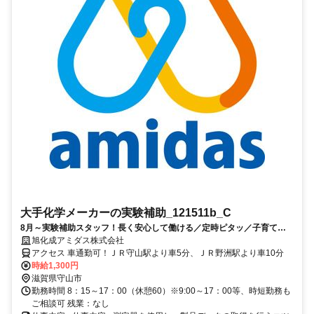
大手化学メーカーの実験補助_121511b_C
8月～実験補助スタッフ！長く安心して働ける／定時ピタッ／子育て世
代にも優しい職場／難しい作業一切なし／時短OK／未経験OK
旭化成アミダス株式会社
アクセス 車通勤可！ＪＲ守山駅より車5分、ＪＲ野洲駅より車10分
時給1,300円
滋賀県守山市
勤務時間 8：15～17：00（休憩60）※9:00～17：00等、時短勤務も
ご相談可 残業：なし