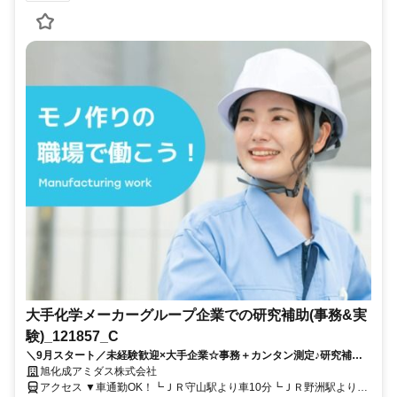
大手化学メーカーグループ企業での研究補助(事務&実
験)_121857_C
＼9月スタート／未経験歓迎×大手企業☆事務＋カンタン測定♪研究補助
スタッフ募集★土日祝休み☆残業少なめ
旭化成アミダス株式会社
アクセス ▼車通勤OK！┗ＪＲ守山駅より車10分┗ＪＲ野洲駅より車