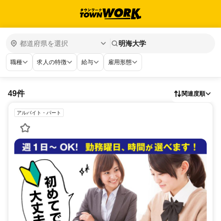
明海大学
職種
求人の特徴
給与
雇用形態
49件
関連度順
アルバイト・パート