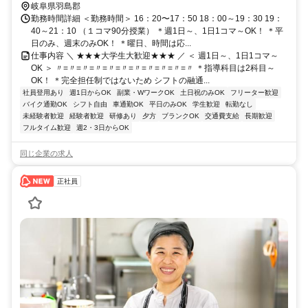
岐阜県羽島郡
勤務時間詳細 ＜勤務時間＞ 16：20〜17：50 18：00～19：30 19：
40～21：10 （１コマ90分授業） ＊週1日～、1日1コマ～OK！ ＊平
日のみ、週末のみOK！ ＊曜日、時間は応...
仕事内容 ＼ ★★★大学生大歓迎★★★ ／ ＜ 週1日～、1日1コマ～
OK ＞ 〃=〃=〃=〃=〃=〃=〃=〃=〃=〃=〃 ＊指導科目は2科目～
OK！ ＊完全担任制ではないため シフトの融通...
社員登用あり
週1日からOK
副業・WワークOK
土日祝のみOK
フリーター歓迎
バイク通勤OK
シフト自由
車通勤OK
平日のみOK
学生歓迎
転勤なし
未経験者歓迎
経験者歓迎
研修あり
夕方
ブランクOK
交通費支給
長期歓迎
フルタイム歓迎
週2・3日からOK
同じ企業の求人
正社員