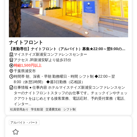
ナイトフロント
【夜勤専任】ナイトフロント（アルバイト）募集★22:00～翌8:00の固
定シフトで働きやすい！
マイステイズ新浦安コンファレンスセンター
アクセス JR新浦安駅より徒歩15分
時給1,500円以上
千葉県浦安市
時間帯 朝、深夜・早朝 勤務曜日・時間 シフト制 ◆22:00～翌
8:00（休憩1時間） ◆週3日勤務（応相談）
仕事情報 ● 仕事内容 ホテルマイステイズ新浦安コンファレンスセン
ターのナイトフロントスタッフのお仕事です。チェックインやチェッ
クアウトをはじめとする接客業務、電話応対、予約受付業務（電話、
インター...
社員登用あり
学生歓迎
交通費支給
シフト制
アルバイト・パート