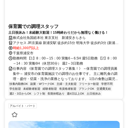
保育園での調理スタッフ
土日祝休み！未経験大歓迎！15時終わりだから無理なく働ける！
株式会社魚国総本社 東京支社 新浦安きらきら
アクセス JR京葉線 新浦安駅 徒歩約15分 明海大学 徒歩約3分 (新浦安
駅発のバス)
時給1,300円以上
千葉県浦安市
勤務時間 【1】8：00～15：00 実働6～6.5H 週5日勤務 【2】8：00
～14：30 実働6H（休憩30分） 週2～3日勤務
仕事内容 《保育園での調理スタッフ募集！》 ～保育園での調理員募
集中～ 浦安市の保育園施設での調理のお仕事です。 主に離乳食の調
理・盛付・切菜・洗浄の業務となっております。 1日の食数は園児...
扶養内勤務OK
副業・WワークOK
主婦・主夫歓迎
フリーター歓迎
学歴不問
学生歓迎
未経験者歓迎
経験者歓迎
有資格者歓迎
ブランクOK
交通費支給
週2・3日からOK
シフト制
長期休暇あり
週4日以上OK
土日祝休み
アルバイト・パート