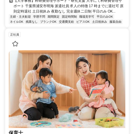
【大学事務】科研費管理サポート・研究支援 大学にて科研費管理サ
ポート 千葉県浦安市明海 派遣社員 求人の特徴 17 時までに退社可 原
則定時退社 土日祝休み 夜勤なし 完全週休二日制 平日のみ OK...
主婦・主夫歓迎
学歴不問
期間限定
固定時間制
職場見学可
平日のみOK
ネイルOK
残業なし
ブランクOK
交通費支給
ピアスOK
土日祝休み
服装自由
正社員
保育士