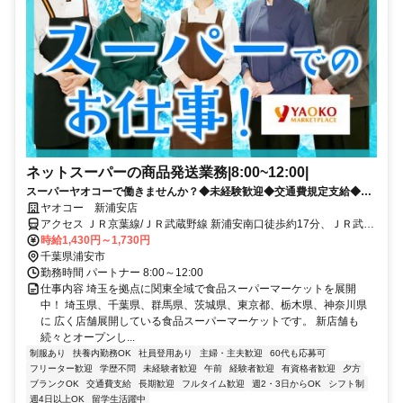
ネットスーパーの商品発送業務|8:00~12:00|
スーパーヤオコーで働きませんか？◆未経験歓迎◆交通費規定支給◆福
利厚生充実◆土日・水曜歓迎
ヤオコー 新浦安店
アクセス ＪＲ京葉線/ＪＲ武蔵野線 新浦安南口徒歩約17分、ＪＲ武蔵
野線 市川塩浜北口徒歩約41分、ＪＲ京葉線 市川塩浜北口徒歩約41分
時給1,430円～1,730円
JR京葉線 新浦安駅より徒歩17分 車通勤不可 バイク通勤 OK 自転車通
千葉県浦安市
勤 OK
勤務時間 パートナー 8:00～12:00
仕事内容 埼玉を拠点に関東全域で食品スーパーマーケットを展開
中！ 埼玉県、千葉県、群馬県、茨城県、東京都、栃木県、神奈川県
に 広く店舗展開している食品スーパーマーケットです。 新店舗も
続々とオープンし...
制服あり
扶養内勤務OK
社員登用あり
主婦・主夫歓迎
60代も応募可
フリーター歓迎
学歴不問
未経験者歓迎
午前
経験者歓迎
有資格者歓迎
夕方
ブランクOK
交通費支給
長期歓迎
フルタイム歓迎
週2・3日からOK
シフト制
週4日以上OK
留学生活躍中