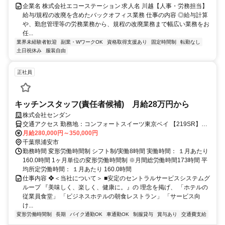
企業名 株式会社エコーステーション 求人名 川越【人事・労務担当】
給与/規程の改廃を含めたバックオフィス業務 仕事の内容 ◎給与計算
や、勤怠管理等の労務業務から、規程の改廃業務まで幅広い業務をお
任...
業界未経験者歓迎
副業・WワークOK
資格取得支援あり
固定時間制
転勤なし
土日祝休み
服装自由
正社員
キッチンスタッフ(責任者候補) 月給28万円から
株式会社センダン
交通アクセス 勤務地：コンフォートスイーツ東京ベイ 【219SR】中
途採用窓口
月給280,000円～350,000円
千葉県浦安市
勤務時間 変形労働時間制 シフト制/実働8時間 実働時間： １月あたり
160.0時間 1ヶ月単位の変形労働時間制 ※月間総労働時間173時間 平
均所定労働時間： １月あたり 160.0時間
仕事内容 ❖＜当社について＞ ■安定のセントラルサービスシステムグ
ループ 『美味しく、楽しく、健康に。』の 理念を掲げ、 「ホテルの
従業員食堂」 「ビジネスホテルの朝食レストラン」 「サービス向
け...
変形労働時間制
長期
バイク通勤OK
車通勤OK
制服貸与
賞与あり
交通費支給