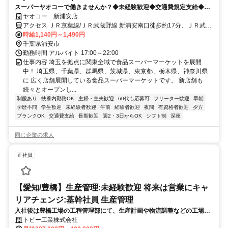
スーパーヤオコーで働きませんか？◆未経験歓迎◆交通費規定支給◆福
利厚生充実
ヤオコー 新浦安店
アクセス ＪＲ京葉線/ＪＲ武蔵野線 新浦安南口徒歩約17分、ＪＲ武蔵
野線 市川塩浜北口徒歩約41分、ＪＲ京葉線 市川塩浜北口徒歩約41分
時給1,140円～1,490円
JR京葉線 新浦安駅より徒歩17分 車通勤不可 バイク通勤 OK 自転車通
千葉県浦安市
勤 OK
勤務時間 アルバイト 17:00～22:00
仕事内容 埼玉を拠点に関東全域で食品スーパーマーケットを展開
中！ 埼玉県、千葉県、群馬県、茨城県、東京都、栃木県、神奈川県
に 広く店舗展開している食品スーパーマーケットです。 新店舗も
続々とオープンし...
制服あり
扶養内勤務OK
主婦・主夫歓迎
60代も応募可
フリーター歓迎
早朝
学歴不問
学生歓迎
未経験者歓迎
午前
経験者歓迎
夜間
有資格者歓迎
夕方
ブランクOK
交通費支給
長期歓迎
週2・3日からOK
シフト制
深夜
同じ企業の求人
正社員
【愛知/豊橋】生産管理:未経験歓迎 将来は営業にキャ
リアチェンジ:基幹社員 生産管理
入社後は豊橋工場の工程管理部にて、生産計画や物流調整などの工場業
務を経験し、製品知識を深く習得いただきます。その後、営業部門へ異
トピー工業株式会社