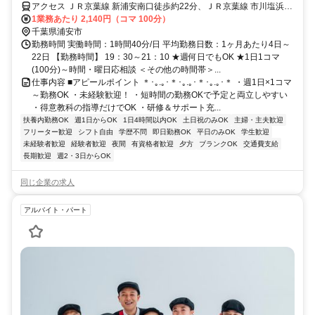
アクセス ＪＲ京葉線 新浦安南口徒歩約22分、ＪＲ京葉線 市川塩浜北
口徒歩約46分、ＪＲ武蔵野線 市川塩浜北口徒歩約46分
1業務あたり 2,140円（コマ 100分）
千葉県浦安市
勤務時間 実働時間：1時間40分/日 平均勤務日数：1ヶ月あたり4日～
22日 【勤務時間】 19：30～21：10 ★週何日でもOK ★1日1コマ
(100分)～時間・曜日応相談 ＜その他の時間帯＞...
仕事内容 ■アピールポイント ＊･｡.｡･＊･｡.｡･＊･｡.｡･＊ ・週1日×1コマ
～勤務OK ・未経験歓迎！ ・短時間の勤務OKで予定と両立しやすい
・得意教科の指導だけでOK ・研修＆サポート充...
扶養内勤務OK
週1日からOK
1日4時間以内OK
土日祝のみOK
主婦・主夫歓迎
フリーター歓迎
シフト自由
学歴不問
即日勤務OK
平日のみOK
学生歓迎
未経験者歓迎
経験者歓迎
夜間
有資格者歓迎
夕方
ブランクOK
交通費支給
長期歓迎
週2・3日からOK
同じ企業の求人
アルバイト・パート