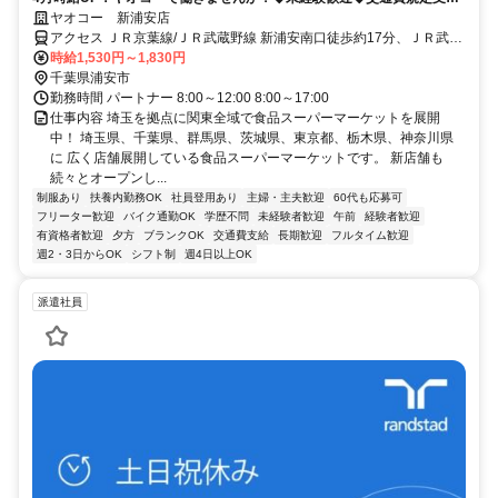
◆福利厚生充実
ヤオコー 新浦安店
アクセス ＪＲ京葉線/ＪＲ武蔵野線 新浦安南口徒歩約17分、ＪＲ武蔵
野線 市川塩浜北口徒歩約41分、ＪＲ京葉線 市川塩浜北口徒歩約41分
時給1,530円～1,830円
JR京葉線 新浦安駅より徒歩17分 車通勤不可 バイク通勤 OK 自転車通
千葉県浦安市
勤 OK
勤務時間 パートナー 8:00～12:00 8:00～17:00
仕事内容 埼玉を拠点に関東全域で食品スーパーマーケットを展開
中！ 埼玉県、千葉県、群馬県、茨城県、東京都、栃木県、神奈川県
に 広く店舗展開している食品スーパーマーケットです。 新店舗も
続々とオープンし...
制服あり
扶養内勤務OK
社員登用あり
主婦・主夫歓迎
60代も応募可
フリーター歓迎
バイク通勤OK
学歴不問
未経験者歓迎
午前
経験者歓迎
有資格者歓迎
夕方
ブランクOK
交通費支給
長期歓迎
フルタイム歓迎
週2・3日からOK
シフト制
週4日以上OK
派遣社員