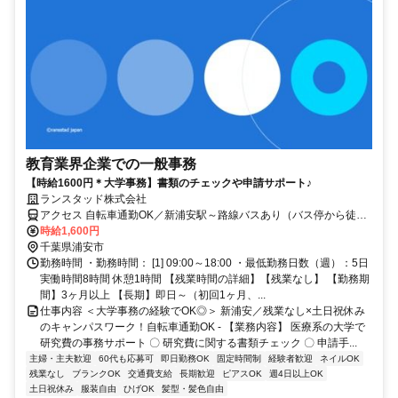
教育業界企業での一般事務
【時給1600円＊大学事務】書類のチェックや申請サポート♪
ランスタッド株式会社
アクセス 自転車通勤OK／新浦安駅～路線バスあり（バス停から徒歩
1分）
時給1,600円
千葉県浦安市
勤務時間 ・勤務時間： [1] 09:00～18:00 ・最低勤務日数（週）：5日
実働時間8時間 休憩1時間 【残業時間の詳細】【残業なし】 【勤務期
間】3ヶ月以上 【長期】即日～（初回1ヶ月、...
仕事内容 ＜大学事務の経験でOK◎＞ 新浦安／残業なし×土日祝休み
のキャンパスワーク！自転車通勤OK - 【業務内容】 医療系の大学で
研究費の事務サポート 〇 研究費に関する書類チェック 〇 申請手...
主婦・主夫歓迎
60代も応募可
即日勤務OK
固定時間制
経験者歓迎
ネイルOK
残業なし
ブランクOK
交通費支給
長期歓迎
ピアスOK
週4日以上OK
土日祝休み
服装自由
ひげOK
髪型・髪色自由