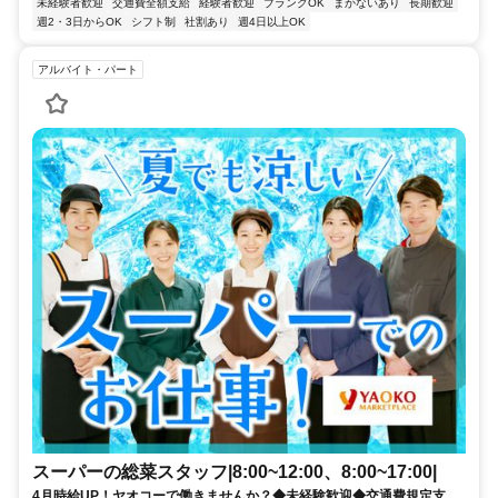
未経験者歓迎
交通費全額支給
経験者歓迎
ブランクOK
まかないあり
長期歓迎
週2・3日からOK
シフト制
社割あり
週4日以上OK
アルバイト・パート
スーパーの総菜スタッフ|8:00~12:00、8:00~17:00|
4月時給UP！ヤオコーで働きませんか？◆未経験歓迎◆交通費規定支給