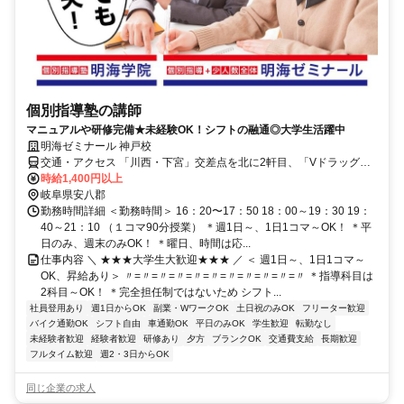
個別指導塾の講師
マニュアルや研修完備★未経験OK！シフトの融通◎大学生活躍中
明海ゼミナール 神戸校
交通・アクセス 「川西・下宮」交差点を北に2軒目、「Vドラッグ神
戸店」様の向かいにあります。神戸町役場から南に徒歩1分にありま
時給1,400円以上
す。
岐阜県安八郡
勤務時間詳細 ＜勤務時間＞ 16：20〜17：50 18：00～19：30 19：
40～21：10 （１コマ90分授業） ＊週1日～、1日1コマ～OK！ ＊平
日のみ、週末のみOK！ ＊曜日、時間は応...
仕事内容 ＼ ★★★大学生大歓迎★★★ ／ ＜ 週1日～、1日1コマ～
OK、昇給あり＞ 〃=〃=〃=〃=〃=〃=〃=〃=〃=〃=〃 ＊指導科目は
2科目～OK！ ＊完全担任制ではないため シフト...
社員登用あり
週1日からOK
副業・WワークOK
土日祝のみOK
フリーター歓迎
バイク通勤OK
シフト自由
車通勤OK
平日のみOK
学生歓迎
転勤なし
未経験者歓迎
経験者歓迎
研修あり
夕方
ブランクOK
交通費支給
長期歓迎
フルタイム歓迎
週2・3日からOK
同じ企業の求人