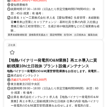
動し、既存顧客を中心とした鋼材の提案営業をお任せします。
月給287,000円～400,000円
愛知県豊橋市
就業時間 07:30～16:00（1日あたり所定労働時間07時間45分） 休
憩：45分 残業：有 備考：
企業名 トピー工業株式会社 求人名 【愛知/豊橋】生産管理：未経験歓
迎◆将来は営業にキャリアチェンジ：基幹社員 仕事の内容 入社後は
豊橋工場の工程管理部にて、生産計画や物流調整などの工場業務を経
験...
業界未経験者歓迎
資格取得支援あり
固定時間制
在宅OK
土日祝休み
服装自由
正社員
【地熱バイナリー発電所/O&M業務】再エネ導入に貢
献/残業10h/土日祝休 プラント設備メンテナンス
地熱バイナリー発電所のO＆M(運営管理)業務をお任せします。発電所の
安定稼働を支え、運営管理、発電データの管理・分析,パフォーマンス改
株式会社インテレクト
善,点検・保守管理など,O&M領域の実務・運用を担っていただきます
月給375,000円～563,000円
東京都東京23区中央区
就業時間 09:00～18:00（1日あたり所定労働時間08時間） 休憩：60
分 残業：有 備考：
企業名 株式会社インテレクト 求人名 【地熱バイナリー発電所/O＆M
業務】再エネ導入に貢献/残業10h/土日祝休 仕事の内容 地熱バイナリ
ー発電所のO＆M(運営管理)業務をお任せします。発電所の安...