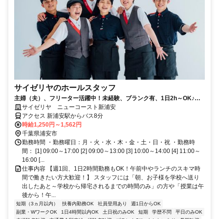
サイゼリヤのホールスタッフ
主婦（夫）、フリーター活躍中！未経験、ブランク有、1日2h～OK♪み
んな仲良くチームでお仕事★
サイゼリヤ ニューコースト新浦安
アクセス 新浦安駅からバス8分
時給1,250円～1,562円
千葉県浦安市
勤務時間 ・勤務曜日：月・火・水・木・金・土・日・祝 ・勤務時
間： [1] 09:00～17:00 [2] 09:00～13:00 [3] 10:00～14:00 [4] 11:00～
16:00 [...
仕事内容 【週1回、1日2時間勤務もOK！午前中やランチのスキマ時
間で働きたい方大歓迎！】 スタッフには「朝、お子様を学校へ送り
出したあと～学校から帰宅されるまでの時間のみ」の方や「授業は午
後から！午...
短期（3ヵ月以内）
扶養内勤務OK
社員登用あり
週1日からOK
副業・WワークOK
1日4時間以内OK
土日祝のみOK
短期
学歴不問
平日のみOK