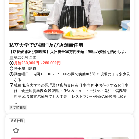
私立大学での調理及び店舗責任者
【店長候補及び調理師】入社祝金30万円支給！調理の資格を活かしませ
んか！☆川越市、近隣市での合同募集
株式会社若菜
月給230,000円～280,000円
埼玉県川越市
勤務曜日・時間 6：00～17：00の間で実働8時間 ※現場により多少異
なる
職種 私立大学での調理及び店舗責任者 仕事内容 ◆お任せするお仕事
は─ 食堂運営業務全般 調理・仕込み・メニュー決め・発注・労務管
理等 給食業界未経験でも大丈夫！ レストランや外食の経験者は歓迎
し...
固定時間制
派遣社員