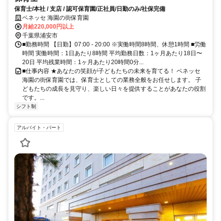
保育士/本社 / 支店 / 認可保育園/正社員/日勤のみ/社保完備
ベネッセ 海園の街保育園
月給220,000円以上
千葉県浦安市
■勤務時間 【日勤】07:00 - 20:00 ※実働時間8時間、休憩1時間 ■労働
時間 実働時間：1日あたり8時間 平均勤務日数：1ヶ月あたり18日〜
20日 平均残業時間：1ヶ月あたり20時間0分...
■仕事内容 ★あなたの笑顔が子どもたちの未来を育てる！ ベネッセ
海園の街保育園では、保育士としての業務全般をお任せします。 子
どもたちの成長を見守り、楽しい日々を提供することがあなたの役割
です。...
シフト制
アルバイト・パート