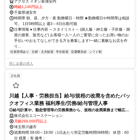
アクセス イオン新浦安内
時給1,140円以上
千葉県浦安市
時間帯 朝、昼、夕方・夜 勤務曜日・時間 ★勤務曜日や時間帯は相談
可。 1日5時間以上 週3～4日出勤可能
仕事情報 ● 仕事内容 ～スタイリスト～ (婦人服・紳士服・子供服・雑
貨の接客、販売など) お客様一人一人のご要望に合ったお買い物のお
手伝いやおもてなしができる方を募集します!一緒に素敵なお店を作
り...
社員登用あり
主婦・主夫歓迎
学生歓迎
交通費支給
シフト制
同じ企業の求人
正社員
川越【人事・労務担当】給与/規程の改廃を含めたバッ
クオフィス業務 福利厚生/労務/給与管理人事
◎給与計算や、勤怠管理等の労務業務から、規程の改廃業務まで幅広い
業務をお任せする、バックオフィスポジションの募集です。拡大期フェ
株式会社エコーステーション
ーズにある当社にて、組織強化のためのサポートを担っていただきま
月給268,000円以上
す！
埼玉県川越市
就業時間 09:00～18:00（1日あたり所定労働時間08時間） 休憩：60
分 残業：有 備考：