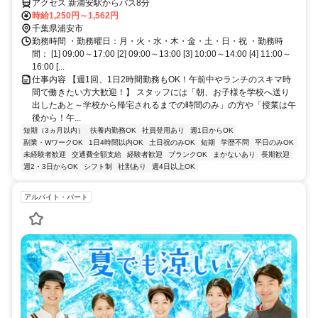
アクセス 新浦安駅からバス8分
時給1,250円～1,562円
千葉県浦安市
勤務時間 ・勤務曜日：月・火・水・木・金・土・日・祝 ・勤務時
間： [1] 09:00～17:00 [2] 09:00～13:00 [3] 10:00～14:00 [4] 11:00～
16:00 [...
仕事内容 【週1回、1日2時間勤務もOK！午前中やランチのスキマ時
間で働きたい方大歓迎！】 スタッフには「朝、お子様を学校へ送り
出したあと～学校から帰宅されるまでの時間のみ」の方や「授業は午
後から！午...
短期（3ヵ月以内）
扶養内勤務OK
社員登用あり
週1日からOK
副業・WワークOK
1日4時間以内OK
土日祝のみOK
短期
学歴不問
平日のみOK
未経験者歓迎
交通費全額支給
経験者歓迎
ブランクOK
まかないあり
長期歓迎
週2・3日からOK
シフト制
社割あり
週4日以上OK
アルバイト・パート