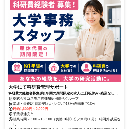
大学にて科研費管理サポート
科研費の経験者募集/約1年間の期間限定の求人/土日祝休み×残業なし！
オンオフしっかりわけて働ける♪
株式会社コスモス首都圏採用統括グループ
沿線・最寄駅 新浦安駅よりバスで13分/自転車で13分
時給1,600円～2,000円
千葉県浦安市
就業時間 9：00～16：00（実働6時間0分／休憩60分） 時間外 残業な
し