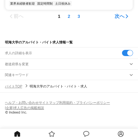
業界未経験者歓迎
固定時間制
土日祝休み
前へ
次へ
1
2
3
明海大学のアルバイト・バイト求人情報一覧
求人の詳細を表示
都道府県を変更
関連キーワード
明海学院
学校法人明海大学
明海大学病院
明海大
明海病院
バイトTOP
明海大学のアルバイト・バイト・求人
ヘルプ・お問い合わせ
サイトマップ
利用規約・プライバシーポリシー
[企業]求人広告の掲載相談