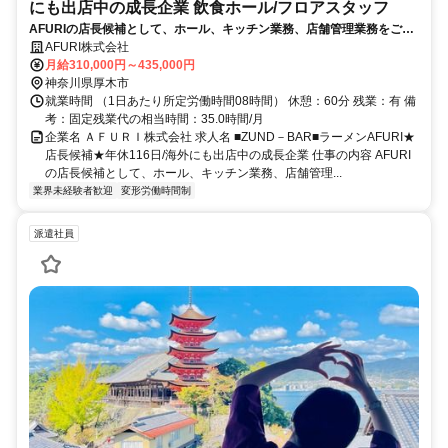
にも出店中の成長企業 飲食ホール/フロアスタッフ
AFURIの店長候補として、ホール、キッチン業務、店舗管理業務をご担
当いただきます。店舗運営を通じてお客様に満足のいく体験を提供いた
AFURI株式会社
だきます！
月給310,000円～435,000円
神奈川県厚木市
就業時間 （1日あたり所定労働時間08時間） 休憩：60分 残業：有 備
考：固定残業代の相当時間：35.0時間/月
企業名 ＡＦＵＲＩ株式会社 求人名 ■ZUND－BAR■ラーメンAFURI★
店長候補★年休116日/海外にも出店中の成長企業 仕事の内容 AFURI
の店長候補として、ホール、キッチン業務、店舗管理...
業界未経験者歓迎
変形労働時間制
派遣社員