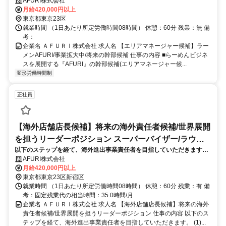
ー候補)として通常の店舗業務に加え、4～5店舗の店舗マネジメントを担
AFURI株式会社
当していただきます。
月給420,000円以上
東京都東京23区
就業時間 （1日あたり所定労働時間08時間） 休憩：60分 残業：無 備
考：
企業名 ＡＦＵＲＩ株式会社 求人名 【エリアマネージャー候補】ラー
メンAFURI/事業拡大中/将来の幹部候補 仕事の内容 ■らーめんビジネ
スを展開する『AFURI』の幹部候補(エリアマネージャー候...
変形労働時間制
正社員
【海外店舗店長候補】将来の海外責任者候補/世界展開
を担うリーダーポジション スーパーバイザー/ラウン
以下のステップを経て、海外進出事業責任者を目指していただきます。
ダー
(1)入社後：店長代理として勤務いただき、AFURIのオペレーションを習
AFURI株式会社
得 (2)6か月後を目安に実力に応じて店長に昇格。
月給420,000円以上
東京都東京23区新宿区
就業時間 （1日あたり所定労働時間08時間） 休憩：60分 残業：有 備
考：固定残業代の相当時間：35.0時間/月
企業名 ＡＦＵＲＩ株式会社 求人名 【海外店舗店長候補】将来の海外
責任者候補/世界展開を担うリーダーポジション 仕事の内容 以下のス
テップを経て、海外進出事業責任者を目指していただきます。 (1)...