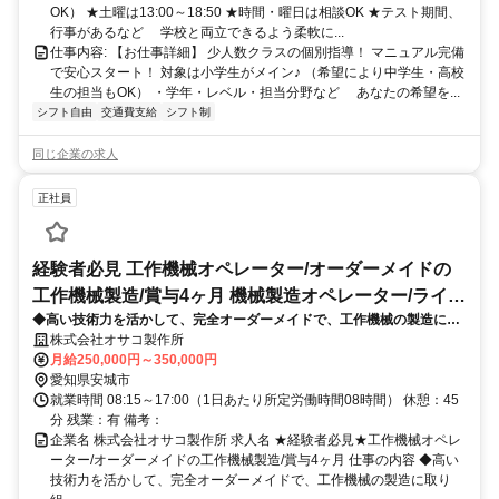
OK） ★土曜は13:00～18:50 ★時間・曜日は相談OK ★テスト期間、
行事があるなど 学校と両立できるよう柔軟に...
仕事内容: 【お仕事詳細】 少人数クラスの個別指導！ マニュアル完備
で安心スタート！ 対象は小学生がメイン♪ （希望により中学生・高校
生の担当もOK） ・学年・レベル・担当分野など あなたの希望を...
シフト自由
交通費支給
シフト制
同じ企業の求人
正社員
経験者必見 工作機械オペレーター/オーダーメイドの
工作機械製造/賞与4ヶ月 機械製造オペレーター/ライン
◆高い技術力を活かして、完全オーダーメイドで、工作機械の製造に取
マネージャー
り組む弊社にて、機械オペレーターをお任せします！経験を活かして、
株式会社オサコ製作所
ご活躍いただける環境です
月給250,000円～350,000円
愛知県安城市
就業時間 08:15～17:00（1日あたり所定労働時間08時間） 休憩：45
分 残業：有 備考：
企業名 株式会社オサコ製作所 求人名 ★経験者必見★工作機械オペレ
ーター/オーダーメイドの工作機械製造/賞与4ヶ月 仕事の内容 ◆高い
技術力を活かして、完全オーダーメイドで、工作機械の製造に取り