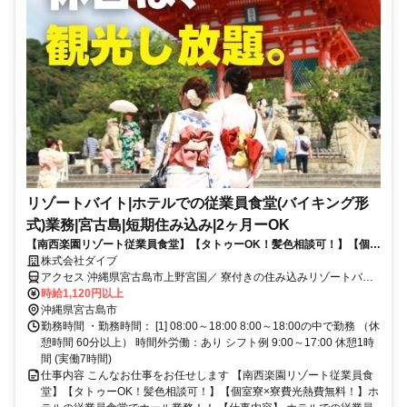
リゾートバイト|ホテルでの従業員食堂(バイキング形
式)業務|宮古島|短期住み込み|2ヶ月ーOK
【南西楽園リゾート従業員食堂】【タトゥーOK！髪色相談可！】【個室
寮×寮費光熱費無料！】ホテルの従業員食堂でホール業務！！
株式会社ダイブ
アクセス 沖縄県宮古島市上野宮国／ 寮付きの住み込みリゾートバイ
ト／生活費が抑えられるのでお金が貯まる／休日は観光し放題／急募
時給1,120円以上
／面接なし
沖縄県宮古島市
勤務時間 ・勤務時間： [1] 08:00～18:00 8:00～18:00の中で勤務 （休
憩時間 60分以上） 時間外労働：あり シフト例 9:00～17:00 休憩1時
間 (実働7時間)
仕事内容 こんなお仕事をお任せします 【南西楽園リゾート従業員食
堂】【タトゥーOK！髪色相談可！】【個室寮×寮費光熱費無料！】ホ