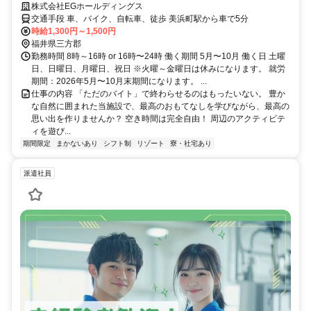
ーも運転出来ます！
株式会社EGホールディングス
交通手段 車、バイク、自転車、徒歩 美浜町駅から車で5分
時給1,300円～1,500円
福井県三方郡
勤務時間 8時～16時 or 16時〜24時 働く期間 5月〜10月 働く日 土曜
日、日曜日、月曜日、祝日 ※火曜～金曜日は休みになります。 就労
期間：2026年5月〜10月末期間になります。 ...
仕事の内容 「ただのバイト」で終わらせるのはもったいない。 豊か
な自然に囲まれた当施設で、最高のおもてなしを学びながら、最高の
思い出を作りませんか？ 空き時間は完全自由！ 周辺のアクティビテ
ィを遊び...
期間限定
まかないあり
シフト制
リゾート
寮・社宅あり
派遣社員