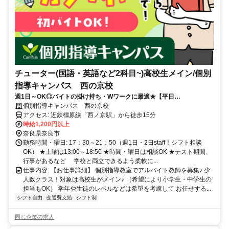
チューター(国語・英語など2科目~)高校生メイン/個別
指導キャンパス 西の京校
週1日～OK◎バイトの掛け持ち・Wワークに最適★【平日
19:00〜/20:30〜】の遅めコマもあり！中学レベルの数・英ができれば
個別指導キャンパス 西の京校
問題なし★
アクセス: 近鉄橿原線「西ノ京駅」から徒歩15分
時給1,200円以上
奈良県奈良市
勤務時間・曜日: 17：30～21：50（週1日・2日staff！シフト相談
OK） ★土曜は13:00～18:50 ★時間・曜日は相談OK ★テスト期間、
行事があるなど 学校と両立できるよう柔軟に...
仕事内容: 【お仕事詳細】 個別指導教室でアルバイト教師を募集♪ 少
人数クラス！対象は高校生がメイン♪ （希望により小学生・中学生の
担当もOK） 学年や生徒のレベルなどは希望を考慮して お任せする...
シフト自由
交通費支給
シフト制
同じ企業の求人