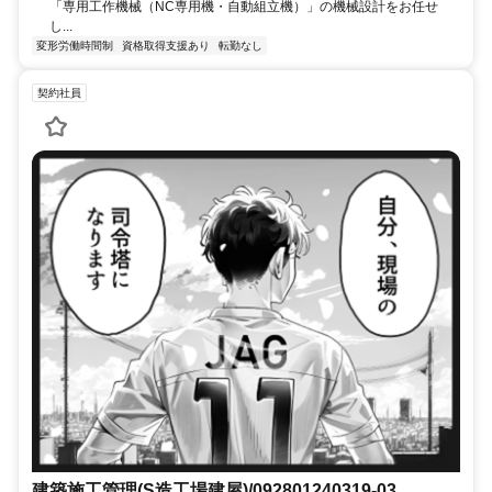
「専用工作機械（NC専用機・自動組立機）」の機械設計をお任せ
し...
変形労働時間制
資格取得支援あり
転勤なし
契約社員
建築施工管理(S造工場建屋)/092801240319-03