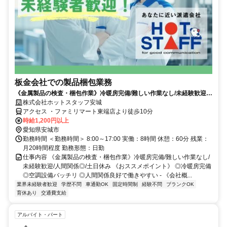
板金会社での製品梱包業務
《金属製品の検査・梱包作業》冷暖房完備/難しい作業なし/未経験歓迎/
人間関係◎/土日休み
株式会社ホットスタッフ安城
アクセス ・ファミリマート東端店より徒歩10分
時給1,200円以上
愛知県安城市
勤務時間 ＜勤務時間＞ 8:00～17:00 実働：8時間 休憩：60分 残業：
月20時間程度 勤務形態：日勤
仕事内容 《金属製品の検査・梱包作業》冷暖房完備/難しい作業なし/
未経験歓迎/人間関係◎/土日休み 《おススメポイント》 ◎冷暖房完備
◎空調設備バッチリ ◎人間関係良好で働きやすい - 《会社概...
業界未経験者歓迎
学歴不問
車通勤OK
固定時間制
経験不問
ブランクOK
育休あり
交通費支給
アルバイト・パート