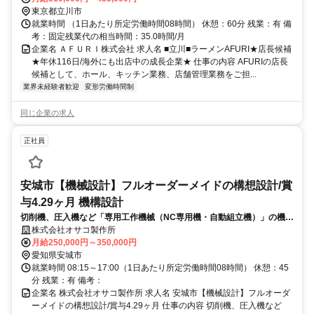
東京都立川市
就業時間 （1日あたり所定労働時間08時間） 休憩：60分 残業：有 備
考：固定残業代の相当時間：35.0時間/月
企業名 ＡＦＵＲＩ株式会社 求人名 ■立川■ラーメンAFURI★店長候補
★年休116日/海外にも出店中の成長企業★ 仕事の内容 AFURIの店長
候補として、ホール、キッチン業務、店舗管理業務をご担...
業界未経験者歓迎
変形労働時間制
同じ企業の求人
正社員
安城市【機械設計】フルオーダーメイドの構想設計/賞
与4.29ヶ月 機構設計
切削機、圧入機など「専用工作機械（NC専用機・自動組立機）」の機械
設計をお任せします。顧客要望を形にするフルオーダーメイド設計で
株式会社オサコ製作所
す。
月給250,000円～350,000円
愛知県安城市
就業時間 08:15～17:00（1日あたり所定労働時間08時間） 休憩：45
分 残業：有 備考：
企業名 株式会社オサコ製作所 求人名 安城市【機械設計】フルオーダ
ーメイドの構想設計/賞与4.29ヶ月 仕事の内容 切削機、圧入機など