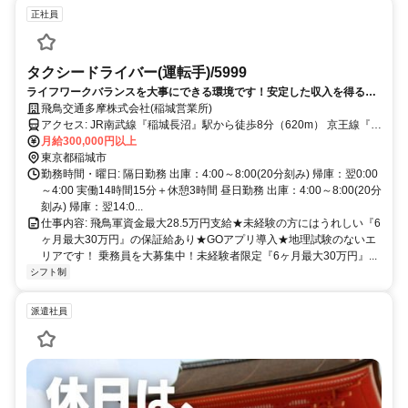
正社員
タクシードライバー(運転手)/5999
ライフワークバランスを大事にできる環境です！安定した収入を得るこ
とが可能です。
飛鳥交通多摩株式会社(稲城営業所)
アクセス: JR南武線『稲城長沼』駅から徒歩8分（620m） 京王線『稲
城』駅から徒歩10分（790m）
月給300,000円以上
東京都稲城市
勤務時間・曜日: 隔日勤務 出庫：4:00～8:00(20分刻み) 帰庫：翌0:00
～4:00 実働14時間15分＋休憩3時間 昼日勤務 出庫：4:00～8:00(20分
刻み) 帰庫：翌14:0...
仕事内容: 飛鳥軍資金最大28.5万円支給★未経験の方にはうれしい『6
ヶ月最大30万円』の保証給あり★GOアプリ導入★地理試験のないエ
リアです！ 乗務員を大募集中！未経験者限定『6ヶ月最大30万円』...
シフト制
派遣社員