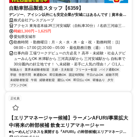
自動車部品製造スタッフ【6359】
デンソー、アイシン以外にも安定企業が安城にはあるんです｜資本金45
億の製造工場！入るなら今です！工場ワークデビューの方必見？高卒・
株式会社アレスグループ
未経験・社会人デビューみんなOK
アクセス 東海道本線JR三河安城駅（自転車30分） / 名鉄三河線三河
高浜駅（自転車25分） / 名鉄西尾線米津駅（自転車21分）
時給1,300円～1,625円
愛知県安城市
勤務時間 ・勤務曜日：月・火・水・木・金・祝 ・勤務時間： [1]
08:00～17:00 [2] 20:00～05:00 ・最低勤務日数（週）：5日
仕事内容 工場ワークデビューの方必見？ 高卒・未経験・社会人デビ
ューみんなOK 米津駅から 三河高浜駅から 三河安城駅から 自転車で
30分圏内の好立地です！ ＼未経験・若手に人気の理由！／ ◎1人...
制服あり
業界未経験者歓迎
主婦・主夫歓迎
フリーター歓迎
バイク通勤OK
早朝
学歴不問
車通勤OK
即日勤務OK
固定時間制
平日のみOK
経験不問
未経験者歓迎
午前
経験者歓迎
週払いOK
即日払いOK
研修あり
夕方
ブランクOK
正社員
【エリアマネージャー候補】ラーメンAFURI/事業拡大
中/将来の幹部候補 飲食エリアマネージャー
■らーめんビジネスを展開する『AFURI』の幹部候補(エリアマネージャ