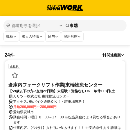
東端
職種
求人の特徴
給与
雇用形態
24件
関連度順
正社員
倉庫内フォークリフト作業|東端物流センター
【59歳以下の方/2交替or日勤】未経験・資格なしOK！年休113日(土日
休&年3回長期休暇有)賞与年2回！
カリツー株式会社 東端物流センター
アクセス: 車/バイク通勤ＯＫ！・駐車場無料！
月給200,000円～280,000円
愛知県安城市
勤務時間・曜日: 8：00～17：00 ※担当業務により異なる場合があり
ます
仕事内容: 【今だけ】入社祝い金あります！！ ※支給条件あり 詳細は