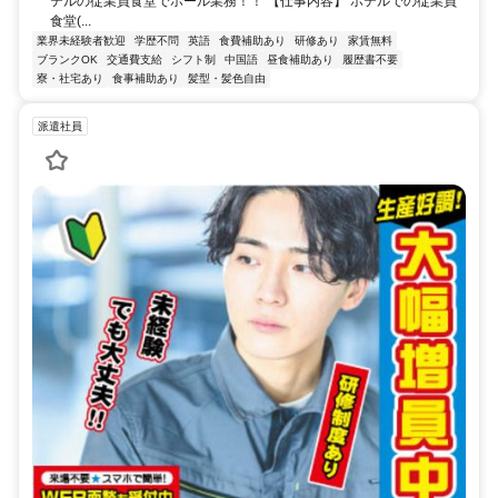
テルの従業員食堂でホール業務！！ 【仕事内容】 ホテルでの従業員
食堂(...
業界未経験者歓迎
学歴不問
英語
食費補助あり
研修あり
家賃無料
ブランクOK
交通費支給
シフト制
中国語
昼食補助あり
履歴書不要
寮・社宅あり
食事補助あり
髪型・髪色自由
派遣社員