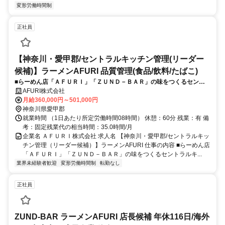
変形労働時間制
正社員
【神奈川・愛甲郡/セントラルキッチン管理(リーダー
候補)】ラーメンAFURI 品質管理(食品/飲料/たばこ)
■らーめん店「ＡＦＵＲＩ」「ＺＵＮＤ－ＢＡＲ」の味をつくるセント
ラルキッチンにて、チームリーダー候補として活躍いただける方を募集
AFURI株式会社
します。
月給360,000円～501,000円
神奈川県愛甲郡
就業時間 （1日あたり所定労働時間08時間） 休憩：60分 残業：有 備
考：固定残業代の相当時間：35.0時間/月
企業名 ＡＦＵＲＩ株式会社 求人名 【神奈川・愛甲郡/セントラルキッ
チン管理（リーダー候補）】ラーメンAFURI 仕事の内容 ■らーめん店
「ＡＦＵＲＩ」「ＺＵＮＤ－ＢＡＲ」の味をつくるセントラルキ...
業界未経験者歓迎
変形労働時間制
転勤なし
正社員
ZUND-BAR ラーメンAFURI 店長候補 年休116日/海外