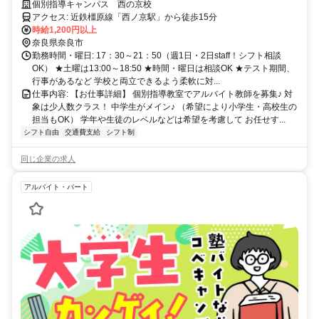
「あと1コマ増やしたい」が叶う♪中学レベルの数学・英語ができれば
個別指導キャンパス 西の京校
OK◎
アクセス: 近鉄橿原線「西ノ京駅」から徒歩15分
時給1,200円以上
奈良県奈良市
勤務時間・曜日: 17：30～21：50（週1日・2日staff！シフト相談
OK） ★土曜は13:00～18:50 ★時間・曜日は相談OK ★テスト期間、
行事があるなど 学校と両立できるよう柔軟に対...
仕事内容: 【お仕事詳細】 個別指導教室でアルバイト教師を募集♪ 対
象は少人数クラス！ 中学生がメイン♪ （希望により小学生・高校生の
担当もOK） 学年や生徒のレベルなどは希望を考慮して お任せす...
シフト自由
交通費支給
シフト制
同じ企業の求人
アルバイト・パート