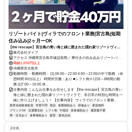
リゾートバイト|ヴィラでのフロント業務|宮古島|短期
住み込み|2ヶ月ーOK
【the rescape】宮古島の青い海と緑に囲まれた隠れ家リゾートヴィラ
で、非日常の特別な時間を一緒に作り上げましょう！
株式会社ダイブ
アクセス 沖縄県宮古島市城辺長間／ 寮付きの住み込みリゾートバイ
ト／生活費が抑えられるのでお金が貯まる／休日は観光し放題／急募
時給1,050円以上
／面接なし
沖縄県宮古島市
勤務時間 ・勤務時間： [1] 06:00～22:00 6:00～22:00の中で勤務 （休
憩時間 60分以上） 時間外労働：あり ■シフト例※1日6～8時間の勤
務 [1]7:00～16:00 休...
仕事内容 こんなお仕事をお任せします 【the rescape】宮古島の青い
海と緑に囲まれた隠れ家リゾートヴィラで、非日常の特別な時間を一
緒に作り上げましょう！ 【仕事内容】 ヴィラでのフロント業務...
業界未経験者歓迎
学歴不問
英語
食費補助あり
研修あり
家賃無料
ブランクOK
交通費支給
シフト制
中国語
昼食補助あり
履歴書不要
寮・社宅あり
食事補助あり
髪型・髪色自由
正社員