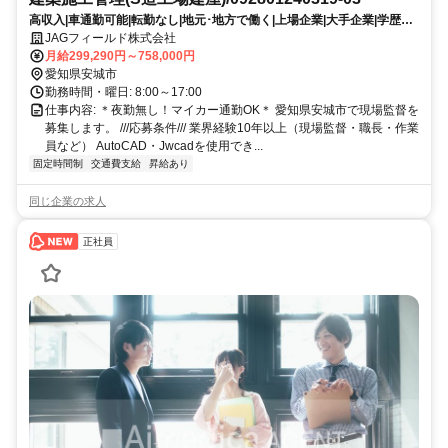
高収入|車通勤可能|転勤なし|地元･地方で働く|上場企業|大手企業|学歴不
問|20~30代活躍|40~50代活躍|有資格者優遇|女性活躍|CADスキル重視
JAGフィールド株式会社
月給299,290円～758,000円
愛知県安城市
勤務時間・曜日: 8:00～17:00
仕事内容: ＊夜勤無し！マイカー通勤OK＊ 愛知県安城市で現場監督を
募集します。 ///応募条件/// 業界経験10年以上（現場監督・職長・作業
員など） AutoCAD・Jwcadを使用でき...
固定時間制
交通費支給
昇給あり
同じ企業の求人
正社員