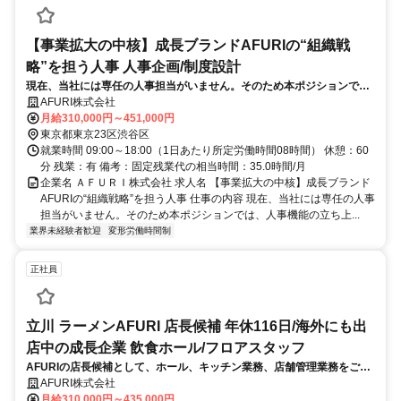
【事業拡大の中核】成長ブランドAFURIの“組織戦
略”を担う人事 人事企画/制度設計
現在、当社には専任の人事担当がいません。そのため本ポジションで
は、人事機能の立ち上げメンバーとして、ゼロから仕組みをつくる役割
AFURI株式会社
を担っていただきます。
月給310,000円～451,000円
東京都東京23区渋谷区
就業時間 09:00～18:00（1日あたり所定労働時間08時間） 休憩：60
分 残業：有 備考：固定残業代の相当時間：35.0時間/月
企業名 ＡＦＵＲＩ株式会社 求人名 【事業拡大の中核】成長ブランド
AFURIの“組織戦略”を担う人事 仕事の内容 現在、当社には専任の人事
担当がいません。そのため本ポジションでは、人事機能の立ち上...
業界未経験者歓迎
変形労働時間制
正社員
立川 ラーメンAFURI 店長候補 年休116日/海外にも出
店中の成長企業 飲食ホール/フロアスタッフ
AFURIの店長候補として、ホール、キッチン業務、店舗管理業務をご担
当いただきます。店舗運営を通じてお客様に満足のいく体験を提供いた
AFURI株式会社
だきます！
月給310,000円～435,000円