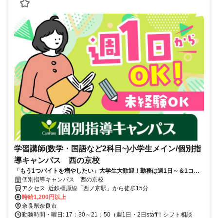
学習講師(数学・国語など2科目~)小学生メイン/個別指
導キャンパス 西の京校
「もう1つバイトを増やしたい」大学生大歓迎！勤務は週1日～＆1コマ
からOK♪スーツ不要＆保護者対応なし！中学レベルの数学・英語ができ
個別指導キャンパス 西の京校
ればOK
アクセス: 近鉄橿原線「西ノ京駅」から徒歩15分
時給1,200円以上
奈良県奈良市
勤務時間・曜日: 17：30～21：50（週1日・2日staff！シフト相談