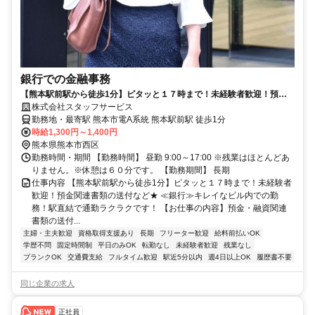
銀行での金融事務
【熊本駅前駅から徒歩1分】ピタッと１７時まで！未経験者歓迎！預金
関連書類の送付など★
株式会社スタッフサービス
勤務地・最寄駅 熊本市電A系統 熊本駅前駅 徒歩1分
時給1,300円～1,400円
熊本県熊本市西区
勤務時間・期間 【勤務時間】 昼勤 9:00～17:00 ※残業はほとんどあ
りません。※休憩は６０分です。 【勤務期間】 長期
仕事内容 【熊本駅前駅から徒歩1分】ピタッと１７時まで！未経験者
歓迎！預金関連書類の送付など★ ≪銀行≫キレイなビル内での勤
務！駅直結で通勤ラクラクです！ 【お仕事の内容】預金・融資関連
書類の送付...
主婦・主夫歓迎
資格取得支援あり
長期
フリーター歓迎
給料前払いOK
学歴不問
固定時間制
平日のみOK
転勤なし
未経験者歓迎
残業なし
ブランクOK
交通費支給
フルタイム歓迎
駅近5分以内
週4日以上OK
履歴書不要
同じ企業の求人
正社員