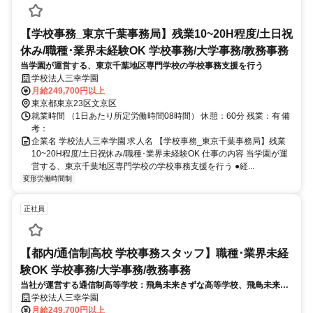
【学校事務_東京千葉事務局】残業10~20H程度/土日祝
休み/職種･業界未経験OK 学校事務/大学事務/教務事務
当学園が運営する、東京千葉地区専門学校の学校事務支援を行う
学校法人三幸学園
月給249,700円以上
東京都東京23区文京区
就業時間 （1日あたり所定労働時間08時間） 休憩：60分 残業：有 備
考：
企業名 学校法人三幸学園 求人名 【学校事務_東京千葉事務局】残業
10~20H程度/土日祝休み/職種･業界未経験OK 仕事の内容 当学園が運
営する、東京千葉地区専門学校の学校事務支援を行う ●経...
変形労働時間制
正社員
【都内/通信制高校 学校事務スタッフ】職種･業界未経
験OK 学校事務/大学事務/教務事務
当社が運営する通信制高等学校：飛鳥未来きずな高等学校、飛鳥未来高
等学校、飛鳥未来きずな高等学校の学校事務スタッフ※学校事務、経理
学校法人三幸学園
事務を中心に生徒対応、生徒募集など幅広くお任せします。
月給249,700円以上