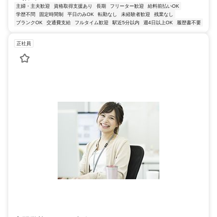
主婦・主夫歓迎
資格取得支援あり
長期
フリーター歓迎
給料前払いOK
学歴不問
固定時間制
平日のみOK
転勤なし
未経験者歓迎
残業なし
ブランクOK
交通費支給
フルタイム歓迎
駅近5分以内
週4日以上OK
履歴書不要
正社員