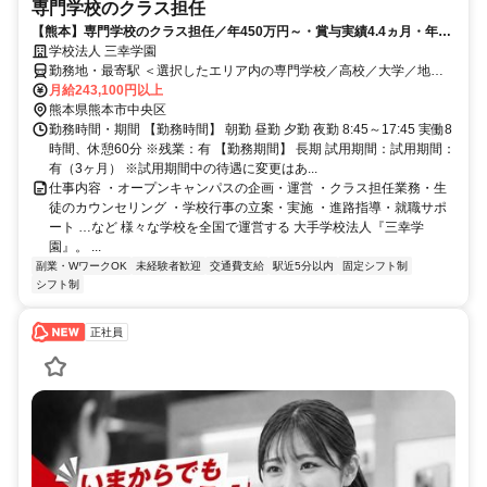
専門学校のクラス担任
【熊本】専門学校のクラス担任／年450万円～・賞与実績4.4ヵ月・年休
120日
学校法人 三幸学園
勤務地・最寄駅 ＜選択したエリア内の専門学校／高校／大学／地域
広報室／日本語学校での勤務＞ ◆熊本県/福岡県エリアの配属先例：
月給243,100円以上
熊本県熊本市中央区
熊本市電 「通町筋駅」より徒歩1分 ※配属先は入社後に決定します
勤務時間・期間 【勤務時間】 朝勤 昼勤 夕勤 夜勤 8:45～17:45 実働8
時間、休憩60分 ※残業：有 【勤務期間】 長期 試用期間：試用期間：
有（3ヶ月） ※試用期間中の待遇に変更はあ...
仕事内容 ・オープンキャンパスの企画・運営 ・クラス担任業務・生
徒のカウンセリング ・学校行事の立案・実施 ・進路指導・就職サポ
ート …など 様々な学校を全国で運営する 大手学校法人『三幸学
園』。 ...
副業・WワークOK
未経験者歓迎
交通費支給
駅近5分以内
固定シフト制
シフト制
正社員