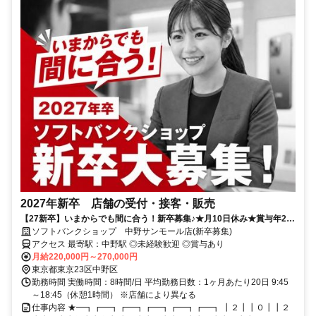
2027年新卒 店舗の受付・接客・販売
【27新卒】いまからでも間に合う！新卒募集♪★月10日休み★賞与年2
回！充実の研修制度でフォローもバッチリ◎
ソフトバンクショップ 中野サンモール店(新卒募集)
アクセス 最寄駅：中野駅 ◎未経験歓迎 ◎賞与あり
月給220,000円～270,000円
東京都東京23区中野区
勤務時間 実働時間：8時間/日 平均勤務日数：1ヶ月あたり20日 9:45
～18:45（休憩1時間） ※店舗により異なる
仕事内容 ★━┓┏━┓┏━┓┏━┓┏━┓┏━┓ ┃２┃┃０┃┃２