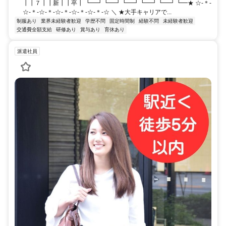
┃┃７┃┃新┃┃卒┃ ┗━┛┗━┛┗━┛┗━┛┗━┛┗━★ ☆-＊-
☆-＊-☆-＊-☆-＊-☆-＊-☆-＊-☆ ＼ ★大手キャリアで...
制服あり
業界未経験者歓迎
学歴不問
固定時間制
経験不問
未経験者歓迎
交通費全額支給
研修あり
賞与あり
育休あり
派遣社員