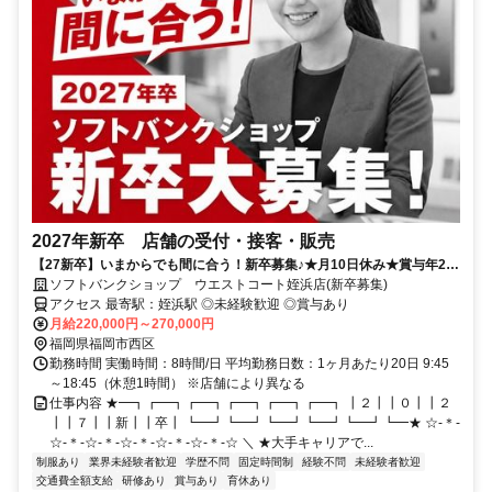
2027年新卒 店舗の受付・接客・販売
【27新卒】いまからでも間に合う！新卒募集♪★月10日休み★賞与年2
回！充実の研修制度でフォローもバッチリ◎
ソフトバンクショップ ウエストコート姪浜店(新卒募集)
アクセス 最寄駅：姪浜駅 ◎未経験歓迎 ◎賞与あり
月給220,000円～270,000円
福岡県福岡市西区
勤務時間 実働時間：8時間/日 平均勤務日数：1ヶ月あたり20日 9:45
～18:45（休憩1時間） ※店舗により異なる
仕事内容 ★━┓┏━┓┏━┓┏━┓┏━┓┏━┓ ┃２┃┃０┃┃２
┃┃７┃┃新┃┃卒┃ ┗━┛┗━┛┗━┛┗━┛┗━┛┗━★ ☆-＊-
☆-＊-☆-＊-☆-＊-☆-＊-☆-＊-☆ ＼ ★大手キャリアで...
制服あり
業界未経験者歓迎
学歴不問
固定時間制
経験不問
未経験者歓迎
交通費全額支給
研修あり
賞与あり
育休あり