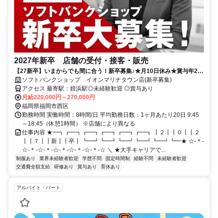
2027年新卒 店舗の受付・接客・販売
【27新卒】いまからでも間に合う！新卒募集♪★月10日休み★賞与年2
回！充実の研修制度でフォローもバッチリ◎
ソフトバンクショップ イオンマリナタウン店(新卒募集)
アクセス 最寄駅：姪浜駅◎未経験歓迎 ◎賞与あり
月給220,000円～270,000円
福岡県福岡市西区
勤務時間 実働時間：8時間/日 平均勤務日数：1ヶ月あたり20日 9:45
～18:45（休憩1時間） ※店舗により異なる
仕事内容 ★━┓┏━┓┏━┓┏━┓┏━┓┏━┓ ┃２┃┃０┃┃２
┃┃７┃┃新┃┃卒┃ ┗━┛┗━┛┗━┛┗━┛┗━┛┗━★ ☆-＊-
☆-＊-☆-＊-☆-＊-☆-＊-☆-＊-☆ ＼ ★大手キャリアで...
制服あり
業界未経験者歓迎
学歴不問
固定時間制
経験不問
未経験者歓迎
交通費全額支給
研修あり
賞与あり
育休あり
アルバイト・パート