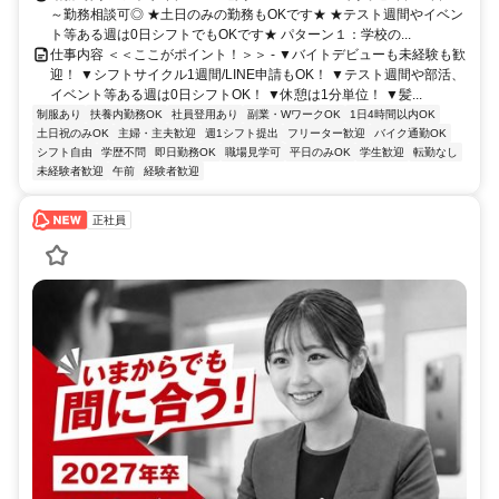
～勤務相談可◎ ★土日のみの勤務もOKです★ ★テスト週間やイベン
ト等ある週は0日シフトでもOKです★ パターン１：学校の...
仕事内容 ＜＜ここがポイント！＞＞ - ▼バイトデビューも未経験も歓
迎！ ▼シフトサイクル1週間/LINE申請もOK！ ▼テスト週間や部活、
イベント等ある週は0日シフトOK！ ▼休憩は1分単位！ ▼髪...
制服あり
扶養内勤務OK
社員登用あり
副業・WワークOK
1日4時間以内OK
土日祝のみOK
主婦・主夫歓迎
週1シフト提出
フリーター歓迎
バイク通勤OK
シフト自由
学歴不問
即日勤務OK
職場見学可
平日のみOK
学生歓迎
転勤なし
未経験者歓迎
午前
経験者歓迎
正社員