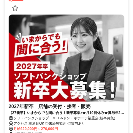
2027年新卒 店舗の受付・接客・販売
【27新卒】いまからでも間に合う！新卒募集♪★月10日休み★賞与年2
回！充実の研修制度でフォローもバッチリ◎
ソフトバンクショップ MEGAドン・キホーテ福重店(新卒募集)
アクセス 車通勤OK ◎未経験歓迎 ◎賞与あり
月給220,000円～270,000円