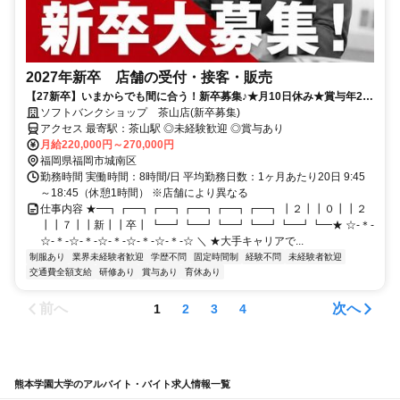
2027年新卒 店舗の受付・接客・販売
【27新卒】いまからでも間に合う！新卒募集♪★月10日休み★賞与年2
回！充実の研修制度でフォローもバッチリ◎
ソフトバンクショップ 茶山店(新卒募集)
アクセス 最寄駅：茶山駅 ◎未経験歓迎 ◎賞与あり
月給220,000円～270,000円
福岡県福岡市城南区
勤務時間 実働時間：8時間/日 平均勤務日数：1ヶ月あたり20日 9:45
～18:45（休憩1時間） ※店舗により異なる
仕事内容 ★━┓┏━┓┏━┓┏━┓┏━┓┏━┓ ┃２┃┃０┃┃２
┃┃７┃┃新┃┃卒┃ ┗━┛┗━┛┗━┛┗━┛┗━┛┗━★ ☆-＊-
☆-＊-☆-＊-☆-＊-☆-＊-☆-＊-☆ ＼ ★大手キャリアで...
制服あり
業界未経験者歓迎
学歴不問
固定時間制
経験不問
未経験者歓迎
交通費全額支給
研修あり
賞与あり
育休あり
前へ
次へ
1
2
3
4
熊本学園大学のアルバイト・バイト求人情報一覧