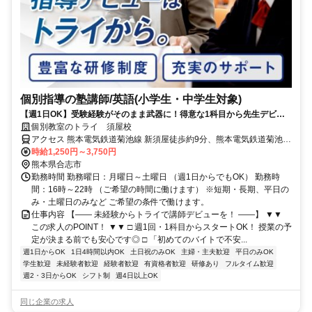
個別指導の塾講師/英語(小学生・中学生対象)
【週1日OK】受験経験がそのまま武器に！得意な1科目から先生デビュ
ー
個別教室のトライ 須屋校
アクセス 熊本電気鉄道菊池線 新須屋徒歩約9分、熊本電気鉄道菊池線
須屋徒歩約13分、熊本電気鉄道菊池線 堀川肥後銀行口徒歩約14分
時給1,250円～3,750円
熊本県合志市
勤務時間 勤務曜日：月曜日～土曜日 （週1日からでもOK） 勤務時
間：16時～22時 （ご希望の時間に働けます） ※短期・長期、平日の
み・土曜日のみなど ご希望の条件で働けます。
仕事内容 【―― 未経験からトライで講師デビューを！ ――】 ▼▼
この求人のPOINT！ ▼▼ □ 週1回・1科目からスタートOK！ 授業の予
定が決まる前でも安心です◎ □ 「初めてのバイトで不安...
週1日からOK
1日4時間以内OK
土日祝のみOK
主婦・主夫歓迎
平日のみOK
学生歓迎
未経験者歓迎
経験者歓迎
有資格者歓迎
研修あり
フルタイム歓迎
週2・3日からOK
シフト制
週4日以上OK
同じ企業の求人