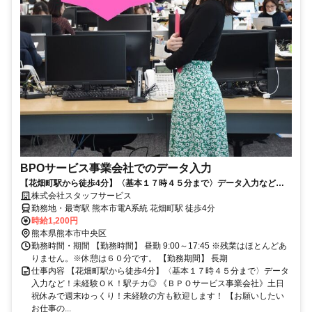
BPOサービス事業会社でのデータ入力
【花畑町駅から徒歩4分】〈基本１７時４５分まで〉データ入力など！
未経験ＯＫ！駅チカ◎
株式会社スタッフサービス
勤務地・最寄駅 熊本市電A系統 花畑町駅 徒歩4分
時給1,200円
熊本県熊本市中央区
勤務時間・期間 【勤務時間】 昼勤 9:00～17:45 ※残業はほとんどあ
りません。※休憩は６０分です。 【勤務期間】 長期
仕事内容 【花畑町駅から徒歩4分】〈基本１７時４５分まで〉データ
入力など！未経験ＯＫ！駅チカ◎ 《ＢＰＯサービス事業会社》土日
祝休みで週末ゆっくり！未経験の方も歓迎します！ 【お願いしたい
お仕事の...