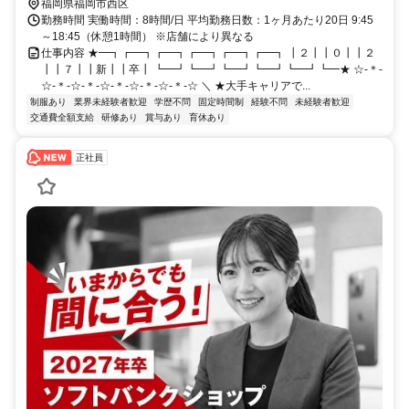
福岡県福岡市西区
勤務時間 実働時間：8時間/日 平均勤務日数：1ヶ月あたり20日 9:45
～18:45（休憩1時間） ※店舗により異なる
仕事内容 ★━┓┏━┓┏━┓┏━┓┏━┓┏━┓ ┃２┃┃０┃┃２
┃┃７┃┃新┃┃卒┃ ┗━┛┗━┛┗━┛┗━┛┗━┛┗━★ ☆-＊-
☆-＊-☆-＊-☆-＊-☆-＊-☆-＊-☆ ＼ ★大手キャリアで...
制服あり
業界未経験者歓迎
学歴不問
固定時間制
経験不問
未経験者歓迎
交通費全額支給
研修あり
賞与あり
育休あり
正社員