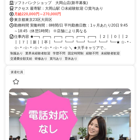
回！充実の研修制度でフォローもバッチリ◎
ソフトバンクショップ 大岡山店(新卒募集)
アクセス 最寄駅：大岡山駅 ◎未経験歓迎 ◎賞与あり
月給220,000円～270,000円
東京都東京23区大田区
勤務時間 実働時間：8時間/日 平均勤務日数：1ヶ月あたり20日 9:45
～18:45（休憩1時間） ※店舗により異なる
仕事内容 ★━┓┏━┓┏━┓┏━┓┏━┓┏━┓ ┃２┃┃０┃┃２
┃┃７┃┃新┃┃卒┃ ┗━┛┗━┛┗━┛┗━┛┗━┛┗━★ ☆-＊-
☆-＊-☆-＊-☆-＊-☆-＊-☆-＊-☆ ＼ ★大手キャリアで...
制服あり
業界未経験者歓迎
学歴不問
固定時間制
経験不問
未経験者歓迎
交通費全額支給
研修あり
賞与あり
育休あり
派遣社員