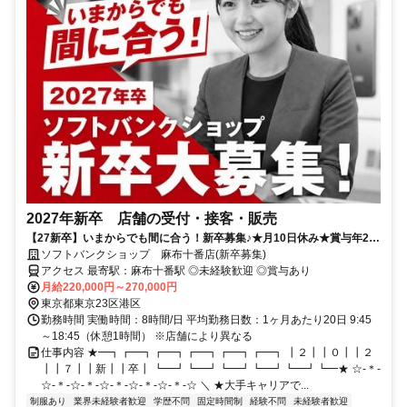
2027年新卒 店舗の受付・接客・販売
【27新卒】いまからでも間に合う！新卒募集♪★月10日休み★賞与年2
回！充実の研修制度でフォローもバッチリ◎
ソフトバンクショップ 麻布十番店(新卒募集)
アクセス 最寄駅：麻布十番駅 ◎未経験歓迎 ◎賞与あり
月給220,000円～270,000円
東京都東京23区港区
勤務時間 実働時間：8時間/日 平均勤務日数：1ヶ月あたり20日 9:45
～18:45（休憩1時間） ※店舗により異なる
仕事内容 ★━┓┏━┓┏━┓┏━┓┏━┓┏━┓ ┃２┃┃０┃┃２
┃┃７┃┃新┃┃卒┃ ┗━┛┗━┛┗━┛┗━┛┗━┛┗━★ ☆-＊-
☆-＊-☆-＊-☆-＊-☆-＊-☆-＊-☆ ＼ ★大手キャリアで...
制服あり
業界未経験者歓迎
学歴不問
固定時間制
経験不問
未経験者歓迎