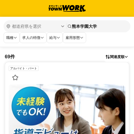
熊本学園大学
職種
求人の特徴
給与
雇用形態
69件
関連度順
アルバイト・パート