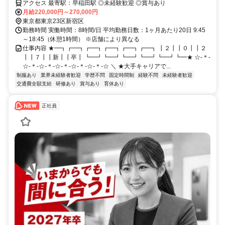
アクセス 最寄駅：早稲田駅 ◎未経験歓迎 ◎賞与あり
月給220,000円～270,000円
東京都東京23区新宿区
勤務時間 実働時間：8時間/日 平均勤務日数：1ヶ月あたり20日 9:45
～18:45（休憩1時間） ※店舗により異なる
仕事内容 ★━┓┏━┓┏━┓┏━┓┏━┓┏━┓ ┃２┃┃０┃┃２
┃┃７┃┃新┃┃卒┃ ┗━┛┗━┛┗━┛┗━┛┗━┛┗━★ ☆-＊-
☆-＊-☆-＊-☆-＊-☆-＊-☆-＊-☆ ＼ ★大手キャリアで...
制服あり
業界未経験者歓迎
学歴不問
固定時間制
経験不問
未経験者歓迎
交通費全額支給
研修あり
賞与あり
育休あり
正社員