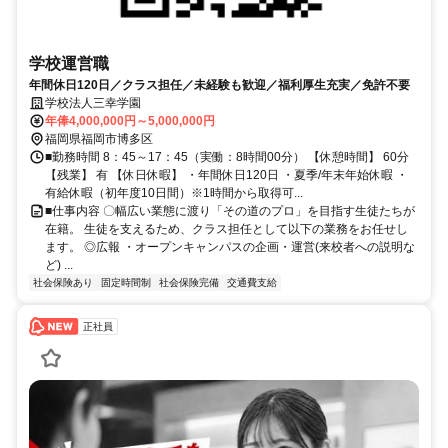
学校運営職
年間休日120日／クラス担任／未経験も歓迎／福利厚生充実／免許不要
学校法人三幸学園
年俸4,000,000円～5,000,000円
福岡県福岡市博多区
■勤務時間 8：45～17：45（実働：8時間00分） 【休憩時間】 60分
【残業】 有 【休日休暇】 ・年間休日120日 ・夏季/年末年始休暇 ・
有給休暇（初年度10日間）※1時間から取得可...
■仕事内容 〇幅広い業態に渡り「その道のプロ」を目指す生徒たちが
在籍。 生徒を支えるため、クラス担任として以下の業務をお任せし
ます。 ◎広報 ・オープンキャンパスの企画・運営(来校者への説明な
ど) ...
社会保険あり
固定時間制
社会保険完備
交通費支給
正社員