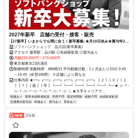
2027年新卒 店舗の受付・接客・販売
【27新卒】いまからでも間に合う！新卒募集♪★月10日休み★賞与年2
回！充実の研修制度でフォローもバッチリ◎
ソフトバンクショップ 品川店(新卒募集)
アクセス 最寄駅：品川駅 ◎未経験歓迎 ◎賞与あり
月給220,000円～270,000円
東京都東京23区港区
勤務時間 実働時間：8時間/日 平均勤務日数：1ヶ月あたり20日 9:45
～18:45（休憩1時間） ※店舗により異なる
仕事内容 ★━┓┏━┓┏━┓┏━┓┏━┓┏━┓ ┃２┃┃０┃┃２
┃┃７┃┃新┃┃卒┃ ┗━┛┗━┛┗━┛┗━┛┗━┛┗━★ ☆-＊-
☆-＊-☆-＊-☆-＊-☆-＊-☆-＊-☆ ＼ ★大手キャリアで...
制服あり
業界未経験者歓迎
学歴不問
固定時間制
経験不問
未経験者歓迎
交通費全額支給
研修あり
賞与あり
育休あり
正社員