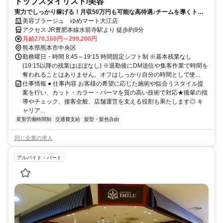
トップスタイリスト/美容
実力でしっかり稼げる！月収50万円も可能な高待遇♪チームを導くトッ
プスタイリスト！
美容プラージュ ゆめマート大江店
アクセス JR豊肥本線水前寺駅より 徒歩約9分
月給270,160円～299,200円
熊本県熊本市中央区
勤務曜日・時間 8:45～19:15 時間固定シフト制 ※基本残業なし
(19:15以降の残業はほぼなし) ※退勤後にDM送信や集客作業で時間を
奪われることはありません。オフはしっかり自分の時間として使...
仕事情報 ● 仕事内容 お客様の希望に応じた施術や似合うスタイル提
案を行い、カット・カラー・パーマを質の高い技術で対応★後輩の指
導やチェック、接客全般、店舗運営を支える役割も果たします◎ キ
ャリア...
変形労働時間制
交通費支給
髪型・髪色自由
同じ企業の求人
アルバイト・パート