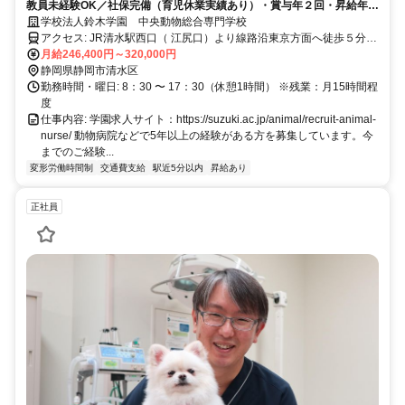
教員未経験OK／社保完備（育児休業実績あり）・賞与年２回・昇給年1
回／基本土日祝休み／夏期休暇、年末年始休暇あり／やりがいのあるお
学校法人鈴木学園 中央動物総合専門学校
仕事を安定した職場環境で長く続けられます。
アクセス: JR清水駅西口（ 江尻口）より線路沿東京方面へ徒歩５分
※自動車通勤の方は駐車場代補助あり ※バイク・自転車通勤OK（駐
月給246,400円～320,000円
輪場あり）
静岡県静岡市清水区
勤務時間・曜日: 8：30 〜 17：30（休憩1時間） ※残業：月15時間程
度
仕事内容: 学園求人サイト：https://suzuki.ac.jp/animal/recruit-animal-
nurse/ 動物病院などで5年以上の経験がある方を募集しています。今
までのご経験...
変形労働時間制
交通費支給
駅近5分以内
昇給あり
正社員