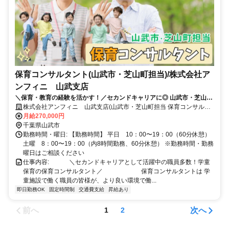
保育コンサルタント(山武市・芝山町担当)/株式会社ア
ンフィニ 山武支店
＼保育・教育の経験を活かす！／セカンドキャリアに◎ 山武市・芝山町
の学童保育を担当する保育コンサルタントとして、こどもたち・職員を
株式会社アンフィニ 山武支店(山武市・芝山町担当 保育コンサルタ
サポートします♪
ント)
月給270,000円
千葉県山武市
勤務時間・曜日: 【勤務時間】 平日 10：00〜19：00（60分休憩）
土曜 8：00〜19：00（内8時間勤務、60分休憩） ※勤務時間・勤務
曜日はご相談ください
仕事内容: ⠀ ⠀ ⠀ ＼セカンドキャリアとして活躍中の職員多数！学童
保育の保育コンサルタント／ ⠀ ⠀ ⠀ ⠀ ⠀ ⠀ 保育コンサルタントは 学
童施設で働く職員の皆様が、より良い環境で働...
即日勤務OK
固定時間制
交通費支給
昇給あり
前へ
次へ
1
2