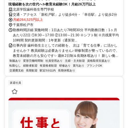
現場経験を次の世代へ✨教育未経験OK！月給26万円以上
北原学院歯科衛生専門学校
交通・アクセス 「新松戸駅」より徒歩4分・「幸谷駅」より徒歩2分
月給264,525円以上
千葉県松戸市
勤務時間詳細 実働時間：1日あたり7時間30分 平均勤務日数：1ヶ月
あたり22日 ①8:30～17:00 ②13:00～21:30 ※シフト制 ※月残業平均
10時間 契約更新期間：1年更新（通算契...
仕事内容 歯科衛生士としての経験を、 次は「育てる仕事」に活かし
ませんか？ 教員経験は必要ありません♪ 研修制度が整っているので、
教育未経験の方も安心です✨ 週休2日制＆長期休暇あり！ 新しい働...
制服あり
変形労働時間制
社員登用あり
主婦・主夫歓迎
資格取得支援あり
転勤なし
経験者歓迎
有資格者歓迎
研修あり
賞与あり
ブランクOK
交通費支給
長期歓迎
駅近5分以内
長期休暇あり
派遣社員