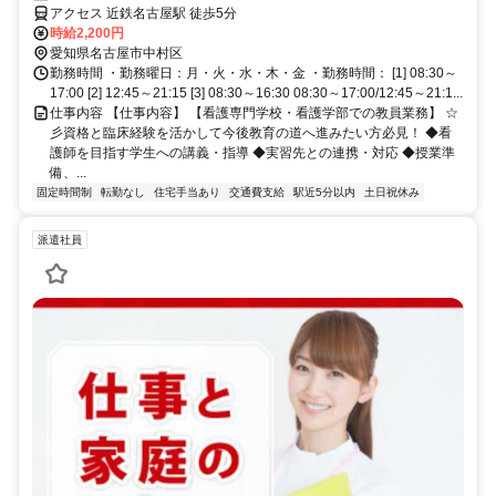
アクセス 近鉄名古屋駅 徒歩5分
時給2,200円
愛知県名古屋市中村区
勤務時間 ・勤務曜日：月・火・水・木・金 ・勤務時間： [1] 08:30～
17:00 [2] 12:45～21:15 [3] 08:30～16:30 08:30～17:00/12:45～21:1...
仕事内容 【仕事内容】 【看護専門学校・看護学部での教員業務】 ☆
彡資格と臨床経験を活かして今後教育の道へ進みたい方必見！ ◆看
護師を目指す学生への講義・指導 ◆実習先との連携・対応 ◆授業準
備、...
固定時間制
転勤なし
住宅手当あり
交通費支給
駅近5分以内
土日祝休み
派遣社員