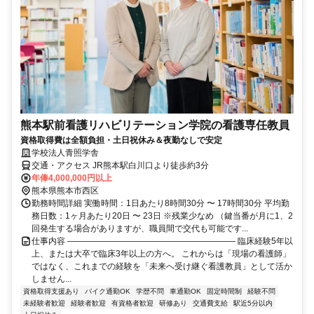
熊本駅前看護リハビリテーション学院の看護専任教員
資格取得費は全額負担・土日祝休み＆夜勤なしで安定
学校法人青照学舎
交通・アクセス JR熊本駅白川口より徒歩約3分
年俸4,000,000円以上
熊本県熊本市西区
勤務時間詳細 実働時間：1日あたり8時間30分 〜 17時間30分 平均勤
務日数：1ヶ月あたり20日 〜 23日 ※残業少なめ （鍵当番が月に1、2
回発生する場合がありますが、職員間で交代も可能です...
仕事内容 ―――――――――――――――――――― 臨床経験5年以
上、または大卒で臨床3年以上の方へ。 これからは「現場の看護師」
ではなく、これまでの経験を「未来へ受け継ぐ看護教員」として活か
しません...
資格取得支援あり
バイク通勤OK
学歴不問
車通勤OK
固定時間制
経験不問
未経験者歓迎
経験者歓迎
有資格者歓迎
研修あり
交通費支給
駅近5分以内