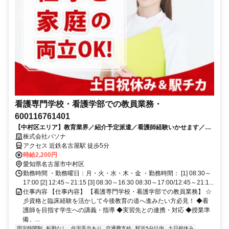
看護専門学校・看護学部での教員業務・
600116761401
【中村区エリア】教育業界／紹介予定派遣／看護師経験いかせます／2
名募集のお仕事です
株式会社パソナ
アクセス 近鉄名古屋駅 徒歩5分
時給2,200円
愛知県名古屋市中村区
勤務時間 ・勤務曜日：月・火・水・木・金 ・勤務時間： [1] 08:30～
17:00 [2] 12:45～21:15 [3] 08:30～16:30 08:30～17:00/12:45～21:1...
仕事内容 【仕事内容】 【看護専門学校・看護学部での教員業務】 ☆
彡資格と臨床経験を活かして今後教育の道へ進みたい方必見！ ◆看
護師を目指す学生への講義・指導 ◆実習先との連携・対応 ◆授業準
備、...
固定時間制
転勤なし
住宅手当あり
交通費支給
駅近5分以内
土日祝休み