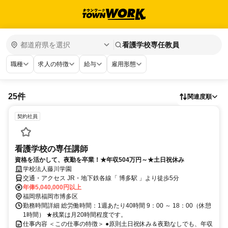
看護学校専任教員
職種
求人の特徴
給与
雇用形態
25件
関連度順
契約社員
看護学校の専任講師
資格を活かして、夜勤を卒業！★年収504万円～★土日祝休み
学校法人藤川学園
交通・アクセス JR・地下鉄各線「 博多駅 」より徒歩5分
年俸5,040,000円以上
福岡県福岡市博多区
勤務時間詳細 総労働時間：1週あたり40時間 9：00 ～ 18：00（休憩
1時間） ★残業は月20時間程度です。
仕事内容 ＜この仕事の特徴＞ ●原則土日祝休み＆夜勤なしでも、年収