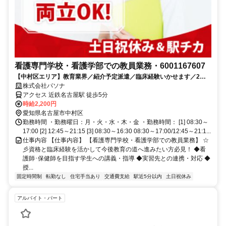
看護専門学校・看護学部での教員業務・6001167607
【中村区エリア】教育業界／紹介予定派遣／臨床経験いかせます／2名
募集のお仕事です
株式会社パソナ
アクセス 近鉄名古屋駅 徒歩5分
時給2,200円
愛知県名古屋市中村区
勤務時間 ・勤務曜日：月・火・水・木・金 ・勤務時間： [1] 08:30～
17:00 [2] 12:45～21:15 [3] 08:30～16:30 08:30～17:00/12:45～21:1...
仕事内容 【仕事内容】 【看護専門学校・看護学部での教員業務】 ☆
彡資格と臨床経験を活かして今後教育の道へ進みたい方必見！ ◆看
護師･保健師を目指す学生への講義・指導 ◆実習先との連携・対応 ◆
授...
固定時間制
転勤なし
住宅手当あり
交通費支給
駅近5分以内
土日祝休み
アルバイト・パート