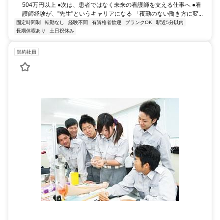
504万円以上 ●次は、患者ではなく未来の看護師を支える仕事へ ●看
護師経験が、"先生"というキャリアになる 「夜勤のない働き方に変...
固定時間制
転勤なし
経験不問
有資格者歓迎
ブランクOK
駅近5分以内
長期休暇あり
土日祝休み
契約社員