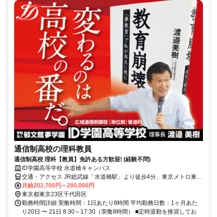
通信制高校の理科教員
通信制高校 理科【教員】免許ある方歓迎! (経験不問)
ID学園高等学校 水道橋キャンパス
交通・アクセス JR総武線「水道橋駅」より徒歩4分、東京メトロ東西
線・半蔵門線／都営新宿線「九段下駅」より徒歩6分、都営三田線
月給202,700円～280,000円
「水道橋駅」より徒歩6分
東京都東京23区千代田区
勤務時間詳細 実働時間：1日あたり8時間 平均勤務日数：1ヶ月あた
り20日 〜 21日 8:30～17:30（実働8時間） ■定時退勤を推奨してお