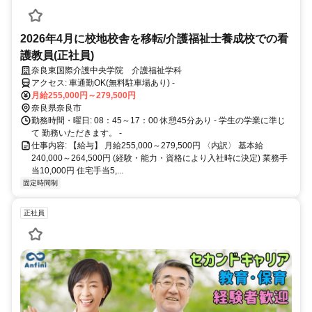
2026年4月に校地校舎を移転/介護福祉士養成校での看
護教員(正社員)
奈良東国際介護中央学院 介護福祉学科
アクセス: 車通勤OK(無料駐車場あり) -
月給255,000円～279,500円
奈良県奈良市
勤務時間・曜日: 08：45～17：00 休憩45分あり - 学生の学業に準じ
て 勤務いただきます。 -
仕事内容: 【給与】 月給255,000～279,500円 〈内訳〉 基本給
240,000～264,500円 (経験・能力・資格により入社時に決定) 業務手
当10,000円 住宅手当5,...
固定時間制
正社員