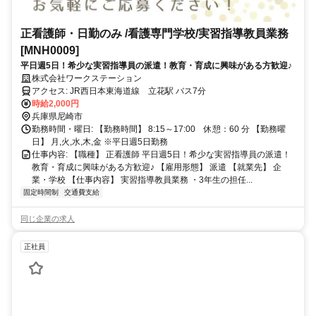
正看護師・日勤のみ /看護専門学校/実習指導教員業務
[MNH0009]
平日週5日！希少な実習指導員の派遣！教育・育成に興味がある方歓迎♪
株式会社ワークステーション
アクセス: JR西日本東海道線 立花駅 バス7分
時給2,000円
兵庫県尼崎市
勤務時間・曜日: 【勤務時間】 8:15～17:00 休憩：60 分 【勤務曜
日】 月,火,水,木,金 ※平日週5日勤務
仕事内容: 【職種】 正看護師 平日週5日！希少な実習指導員の派遣！
教育・育成に興味がある方歓迎♪ 【雇用形態】 派遣 【就業先】 企
業・学校 【仕事内容】 実習指導教員業務 ・3年生の担任...
固定時間制
交通費支給
同じ企業の求人
正社員