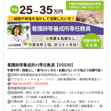
看護師等養成所の専任教員【SS530】
学歴不問！残業なし！賞与3.5ヶ月分！転勤がないので地元で活躍可能！
四国中央医療福祉総合学院(学校法人 RWFグループ)
アクセス: ＞＞マイカー・バイク・自転車通勤OK！無料駐車場あり！
月給250,000円～350,000円
愛媛県四国中央市
勤務時間・曜日: 8:30～17:30（休憩60分） ※1ヵ月あたりの平均所定
労働時間：171時間 ※残業時間なし
仕事内容: 【ここに注目！】 ・気になった求人は「保存」がオスス
メ！ ・残業ゼロ、プライベート充実！ ・学歴不問！経験重視！ ・賞
与年2回、計3.5ヶ月分！ ・転勤なし！地元で働ける！ ・...