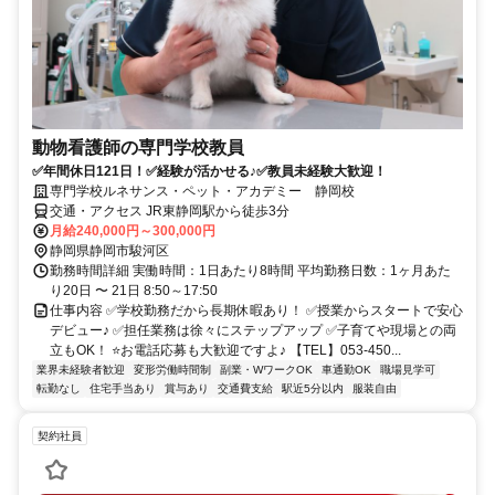
動物看護師の専門学校教員
✅年間休日121日！✅経験が活かせる♪✅教員未経験大歓迎！
専門学校ルネサンス・ペット・アカデミー 静岡校
交通・アクセス JR東静岡駅から徒歩3分
月給240,000円～300,000円
静岡県静岡市駿河区
勤務時間詳細 実働時間：1日あたり8時間 平均勤務日数：1ヶ月あた
り20日 〜 21日 8:50～17:50
仕事内容 ✅学校勤務だから長期休暇あり！ ✅授業からスタートで安心
デビュー♪ ✅担任業務は徐々にステップアップ ✅子育てや現場との両
立もOK！ ⭐お電話応募も大歓迎ですよ♪ 【TEL】053-450...
業界未経験者歓迎
変形労働時間制
副業・WワークOK
車通勤OK
職場見学可
転勤なし
住宅手当あり
賞与あり
交通費支給
駅近5分以内
服装自由
契約社員