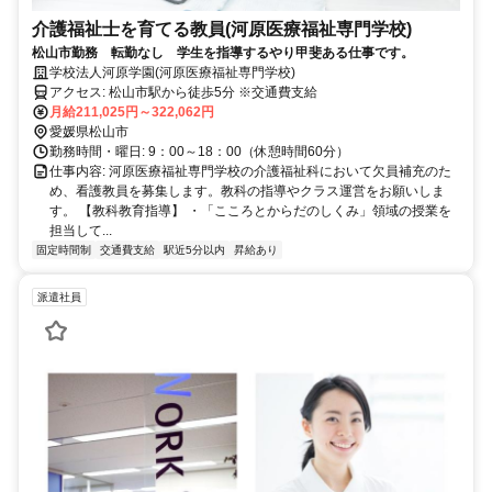
介護福祉士を育てる教員(河原医療福祉専門学校)
松山市勤務 転勤なし 学生を指導するやり甲斐ある仕事です。
学校法人河原学園(河原医療福祉専門学校)
アクセス: 松山市駅から徒歩5分 ※交通費支給
月給211,025円～322,062円
愛媛県松山市
勤務時間・曜日: 9：00～18：00（休憩時間60分）
仕事内容: 河原医療福祉専門学校の介護福祉科において欠員補充のた
め、看護教員を募集します。教科の指導やクラス運営をお願いしま
す。 【教科教育指導】 ・「こころとからだのしくみ」領域の授業を
担当して...
固定時間制
交通費支給
駅近5分以内
昇給あり
派遣社員