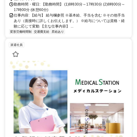
勤務時間・曜日: 【勤務時間】 (1)8時30分～17時30分 (2)8時00分～
17時00分 (休憩60分)
仕事内容: 【給与】 給与欄参照 ※基本給、手当を含む ※その他手当
あり（面接時に詳しくお伝えします。） ※給与については資格・経
験に応じて変動 【主な仕事内容】 ...
変形労働時間制
交通費支給
昇給あり
派遣社員