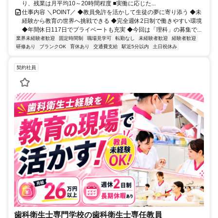
り、残業は月平均10～20時間程度 ■実働に応じた...
仕事内容 ＼POINT／ ◆教員免許を活かして生徒の夢に寄り添う ◆未
経験から教育の世界へ挑戦できる ◆完全週休2日制で働きやすい環境
◆年間休日117日でプライベートも充実 ◆今回は「理科」の募集で...
業界未経験者歓迎
固定時間制
職場見学可
転勤なし
未経験者歓迎
経験者歓迎
研修あり
ブランクOK
育休あり
交通費支給
駅近5分以内
土日祝休み
契約社員
歯科衛生士専門学校の歯科衛生士専任教員