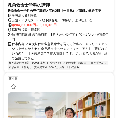
救急救命士学科の講師
救急救命士学科の専任講師／完休2日（土日祝）／講師の経験不要
学校法人藤川学園
交通・アクセス JR・地下鉄各線「 博多駅 」より徒歩5分
年俸4,000,000円～7,000,000円
福岡県福岡市博多区
勤務時間詳細 総労働時間：1週あたり40時間 8:40～17:40（実働8時
間）
仕事内容 ＜★次世代の救急救命士を育てる仕事へ、キャリアチェン
ジしませんか？★＞ 救急救命士のセカンドキャリアとして選ばれて
いるのが、【医療系専門学校の講師】です。 これまで現場の第一線
で活躍してきた...
業界未経験者歓迎
60代も応募可
学歴不問
固定時間制
転勤なし
住宅手当あり
研修あり
育休あり
交通費支給
駅近5分以内
土日祝休み
正社員