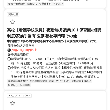
変形労働時間制
残業なし
交通費支給
昇給あり
契約社員
高松【看護学校教員】夜勤無/月残業10H 保育園の割引
制度/家族手当有 医療/福祉専門職その他
中四国に14校の専門学校を擁する当学園の【穴吹医療大学校】にて、未
来の看護師を育てる、看護学教員のお仕事をお任せします。◎シラバス
学校法人穴吹学園
に基づいた授業を行うので、指導案等を一から考えて頂く必要は有りま
月給260,000円以上
せん！
香川県高松市
就業時間 08:30～17:00（1日あたり所定労働時間07時間30分） 休
憩：60分 残業：有 備考：固定残業代の相当時間：17.0時間/月
企業名 学校法人穴吹学園 求人名 高松【看護学校教員】夜勤無/月残業
10H◎保育園の割引制度/家族手当有 仕事の内容 中四国に14校の専門
学校を擁する当学園の【穴吹医療大学校】にて、未来の看護師を...
業界未経験者歓迎
変形労働時間制
副業・WワークOK
資格取得支援あり
転勤なし
服装自由
アルバイト・パート