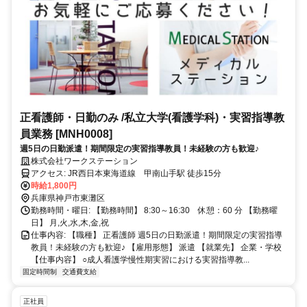
正看護師・日勤のみ /私立大学(看護学科)・実習指導教
員業務 [MNH0008]
週5日の日勤派遣！期間限定の実習指導教員！未経験の方も歓迎♪
株式会社ワークステーション
アクセス: JR西日本東海道線 甲南山手駅 徒歩15分
時給1,800円
兵庫県神戸市東灘区
勤務時間・曜日: 【勤務時間】 8:30～16:30 休憩：60 分 【勤務曜
日】 月,火,水,木,金,祝
仕事内容: 【職種】 正看護師 週5日の日勤派遣！期間限定の実習指導
教員！未経験の方も歓迎♪ 【雇用形態】 派遣 【就業先】 企業・学校
【仕事内容】 ○成人看護学慢性期実習における実習指導教...
固定時間制
交通費支給
正社員