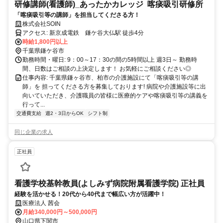
研修講師(看護師)_あったかカレッジ 喀痰吸引研修所
「喀痰吸引等の講師」を担当してくださる方！
株式会社SOIN
アクセス: 新京成電鉄 鎌ケ谷大仏駅 徒歩4分
時給1,800円以上
千葉県鎌ケ谷市
勤務時間・曜日: 9：00～17：30の間の5時間以上 週3日～ 勤務時
間、日数はご相談の上決定します！ お気軽にご相談ください◎
仕事内容: 千葉県鎌ヶ谷市、柏市の介護施設にて「喀痰吸引等の講
師」を 担ってくださる方を募集しております! 病院や介護施設等に出
向いていただき、介護職員の皆様に医療的ケアや喀痰吸引等の講義を
行って...
交通費支給
週2・3日からOK
シフト制
同じ企業の求人
正社員
看護学校基幹教員(よしみず病院附属看護学院) 正社員
経験を活かせる！20代から40代まで幅広い方が活躍中！
医療法人 茜会
月給340,000円～500,000円
山口県下関市