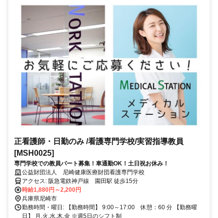
正看護師・日勤のみ /看護専門学校/実習指導教員
[MSH0025]
専門学校での教員パート募集！車通勤OK！土日祝お休み！
公益財団法人 尼崎健康医療財団看護専門学校
アクセス: 阪急電鉄神戸線 園田駅 徒歩15分
時給1,880円～2,200円
兵庫県尼崎市
勤務時間・曜日: 【勤務時間】 9:00～17:00 休憩：60 分 【勤務曜
日】 月,火,水,木,金 ※週5日のシフト制