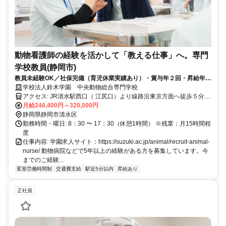
動物看護師の経験を活かして「教える仕事」へ。専門
学校教員(静岡市)
教員未経験OK／社保完備（育児休業実績あり）・賞与年２回・昇給年1
回／基本土日祝休み／夏期休暇、年末年始休暇あり／やりがいのあるお
学校法人鈴木学園 中央動物総合専門学校
仕事を安定した職場環境で長く続けられます。
アクセス: JR清水駅西口（ 江尻口）より線路沿東京方面へ徒歩５分
※自動車通勤の方は駐車場代補助あり ※バイク・自転車通勤OK（駐
月給246,400円～320,000円
輪場あり）
静岡県静岡市清水区
勤務時間・曜日: 8：30 〜 17：30（休憩1時間） ※残業：月15時間程
度
仕事内容: 学園求人サイト：https://suzuki.ac.jp/animal/recruit-animal-
nurse/ 動物病院などで5年以上の経験がある方を募集しています。今
までのご経験...
変形労働時間制
交通費支給
駅近5分以内
昇給あり
正社員