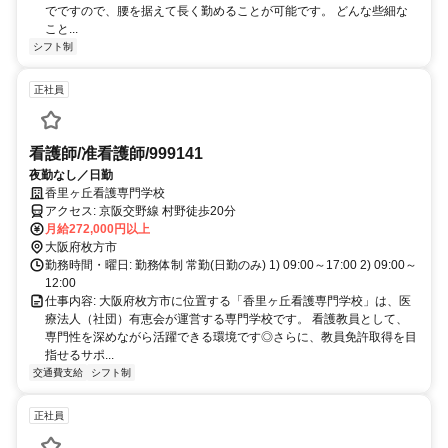
でですので、腰を据えて長く勤めることが可能です。 どんな些細な
こと...
シフト制
正社員
看護師/准看護師/999141
夜勤なし／日勤
香里ヶ丘看護専門学校
アクセス: 京阪交野線 村野徒歩20分
月給272,000円以上
大阪府枚方市
勤務時間・曜日: 勤務体制 常勤(日勤のみ) 1) 09:00～17:00 2) 09:00～
12:00
仕事内容: 大阪府枚方市に位置する「香里ヶ丘看護専門学校」は、医
療法人（社団）有恵会が運営する専門学校です。 看護教員として、
専門性を深めながら活躍できる環境です◎さらに、教員免許取得を目
指せるサポ...
交通費支給
シフト制
正社員