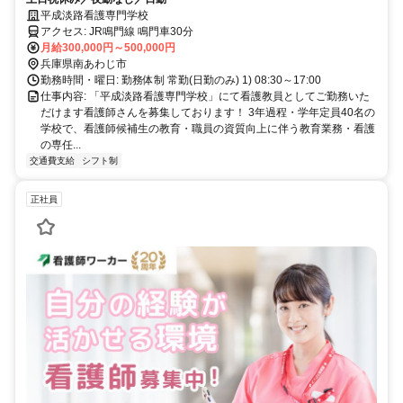
平成淡路看護専門学校
アクセス: JR鳴門線 鳴門車30分
月給300,000円～500,000円
兵庫県南あわじ市
勤務時間・曜日: 勤務体制 常勤(日勤のみ) 1) 08:30～17:00
仕事内容: 「平成淡路看護専門学校」にて看護教員としてご勤務いた
だけます看護師さんを募集しております！ 3年過程・学年定員40名の
学校で、看護師候補生の教育・職員の資質向上に伴う教育業務・看護
の専任...
交通費支給
シフト制
正社員