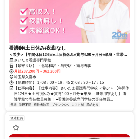
看護師/土日休み/夜勤なし
＜希少＞【年間休日124日⭐土日祝休み⭐賞与4.00ヶ月分⭐単身・世帯用
寮あり】看護学校で専任教員募集❗️
さいたま看護専門学校
【最寄り駅】 ・北浦和駅 ・与野駅 ・南与野駅
月給237,200円～362,200円
埼玉県久喜市
【勤務時間】 1) 08：00～16：45 2) 08：30～17：15
【仕事内容】 【仕事内容】 さいたま看護専門学校 ＜希少＞ 【年間休
日124日★土日祝休み★賞与4.00ヶ月分★単身 ・世帯用寮あり】 看
護学校で専任教員募集！ ●看護師養成専門学校の専任教員...
長期
学歴不問
経験者歓迎
ブランクOK
シフト制
昇給あり
派遣社員