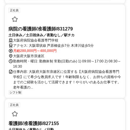
正社員
病院の看護師/准看護師/831279
土日休み／土日祝休み／夜勤なし／駅チカ
大阪府病院協会看護専門学校
アクセス: 大阪環状線 芦原橋徒歩7分 木津川徒歩5分
月給280,000円～400,000円
大阪府大阪市浪速区
勤務時間・曜日: 勤務体制 常勤(日勤のみ) 1) 09:00～17:00 2) 08:30～
16:30
仕事内容: 大阪府大阪市浪速区に位置する【大阪府病院協会看護専門
学校】にて希少な教員求人です！年齢制限もなく、お持ちの資格や今
までのご経験を活かして活躍できます！やりがいのあるお仕事です。
老年看護の...
シフト制
正社員
看護師/准看護師/827155
土日祝休み／夜勤なし／日勤