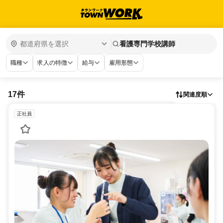
看護専門学校講師
職種
求人の特徴
給与
雇用形態
17件
関連度順
正社員