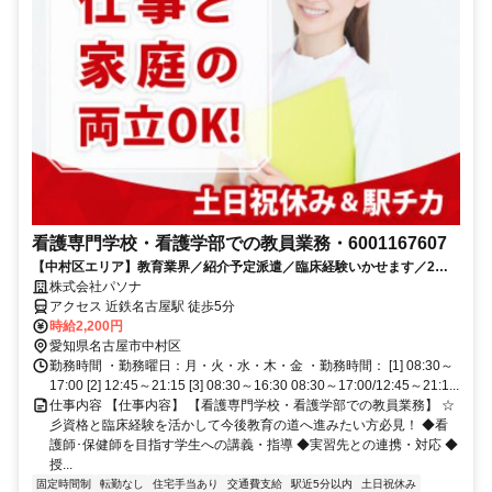
看護専門学校・看護学部での教員業務・6001167607
【中村区エリア】教育業界／紹介予定派遣／臨床経験いかせます／2名
募集のお仕事です
株式会社パソナ
アクセス 近鉄名古屋駅 徒歩5分
時給2,200円
愛知県名古屋市中村区
勤務時間 ・勤務曜日：月・火・水・木・金 ・勤務時間： [1] 08:30～
17:00 [2] 12:45～21:15 [3] 08:30～16:30 08:30～17:00/12:45～21:1...
仕事内容 【仕事内容】 【看護専門学校・看護学部での教員業務】 ☆
彡資格と臨床経験を活かして今後教育の道へ進みたい方必見！ ◆看
護師･保健師を目指す学生への講義・指導 ◆実習先との連携・対応 ◆
授...
固定時間制
転勤なし
住宅手当あり
交通費支給
駅近5分以内
土日祝休み