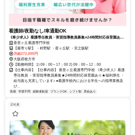
看護師/夜勤なし/車通勤OK
《希少求人》看護専任教員・実習指導教員募集⭐24時間対応保育園あり⭐
福利厚生・給与面も充実しています✨
香里ヶ丘看護専門学校
【最寄り駅】 ・村野駅 ・星ヶ丘駅 ・宮之阪駅
月給272,000円
大阪府枚方市
【勤務時間】 1) 09：00～17：00 2) 09：00～12：00
【仕事内容】 【仕事内容】 香里ヶ丘看護専門学校 《希少求人》看護
専任教員 ・実習指導教員募集★24時間対応保育園あり★福利厚生 ・
給与面も充実しています♪ ●看護学校内における学生への指導業務及
び...
長期
学歴不問
経験者歓迎
ブランクOK
シフト制
昇給あり
正社員