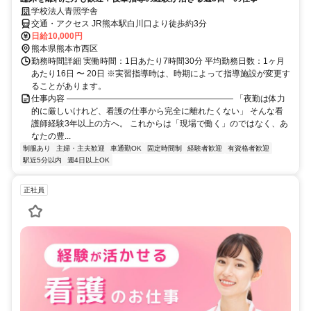
学校法人青照学舎
交通・アクセス JR熊本駅白川口より徒歩約3分
日給10,000円
熊本県熊本市西区
勤務時間詳細 実働時間：1日あたり7時間30分 平均勤務日数：1ヶ月
あたり16日 〜 20日 ※実習指導時は、時期によって指導施設が変更す
ることがあります。
仕事内容 ―――――――――――――――――――― 「夜勤は体力
的に厳しいけれど、看護の仕事から完全に離れたくない」 そんな看
護師経験3年以上の方へ。 これからは「現場で働く」のではなく、あ
なたの豊...
制服あり
主婦・主夫歓迎
車通勤OK
固定時間制
経験者歓迎
有資格者歓迎
駅近5分以内
週4日以上OK
正社員