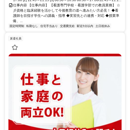
仕事内容 【仕事内容】 【看護専門学校・看護学部での教員業務】 ☆
彡資格と臨床経験を活かして今後教育の道へ進みたい方必見！ ◆看
護師を目指す学生への講義・指導 ◆実習先との連携・対応 ◆授業準
備、...
固定時間制
転勤なし
住宅手当あり
交通費支給
駅近5分以内
土日祝休み
派遣社員