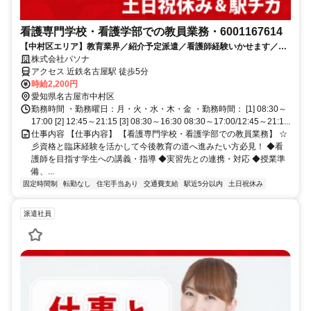
看護専門学校・看護学部での教員業務・6001167614
【中村区エリア】教育業界／紹介予定派遣／看護師経験いかせます／2
名募集のお仕事です
株式会社パソナ
アクセス 近鉄名古屋駅 徒歩5分
時給2,200円
愛知県名古屋市中村区
勤務時間 ・勤務曜日：月・火・水・木・金 ・勤務時間： [1] 08:30～
17:00 [2] 12:45～21:15 [3] 08:30～16:30 08:30～17:00/12:45～21:1...
仕事内容 【仕事内容】 【看護専門学校・看護学部での教員業務】 ☆
彡資格と臨床経験を活かして今後教育の道へ進みたい方必見！ ◆看
護師を目指す学生への講義・指導 ◆実習先との連携・対応 ◆授業準
備、...
固定時間制
転勤なし
住宅手当あり
交通費支給
駅近5分以内
土日祝休み
派遣社員