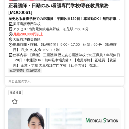
正看護師・日勤のみ /看護専門学校/専任教員業務
[MOO0061]
歴史ある看護学校での正職員！年間休日120日！車通勤OK！無料駐車場
完備！
美原看護専門学校
アクセス: 南海電気鉄道高野線 初芝駅 バス10分
月給280,000円以上
大阪府堺市美原区
勤務時間・曜日: 【勤務時間】 9:00～17:00 休憩：60 分 【勤務曜
日】 月,火,水,木,金 ※シフト制
仕事内容: 【職種】 正看護師 歴史ある看護学校での正職員！年間休日
120日！車通勤OK！無料駐車場完備！ 【雇用形態】 正社員 【就業
先】 企業・学校 美原看護専門学校 【仕事内容】 看護...
固定時間制
交通費支給
同じ企業の求人
派遣社員