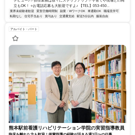
デビュー♪ ✅担任業務は徐々にステップアップ ✅子育てや現場との両
立もOK！ ⭐お電話応募も大歓迎ですよ♪ 【TEL】053-450...
業界未経験者歓迎
変形労働時間制
副業・WワークOK
車通勤OK
職場見学可
転勤なし
住宅手当あり
賞与あり
交通費支給
駅近5分以内
服装自由
アルバイト・パート
熊本駅前看護リハビリテーション学院の実習指導教員
臨床を離れた方も歓迎！後輩指導の経験が活きる週3日〜の仕事