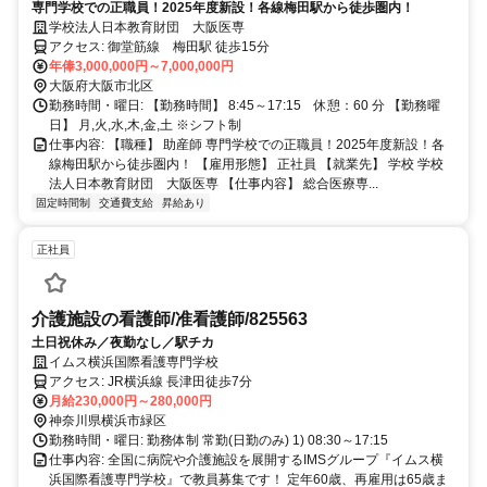
専門学校での正職員！2025年度新設！各線梅田駅から徒歩圏内！
学校法人日本教育財団 大阪医専
アクセス: 御堂筋線 梅田駅 徒歩15分
年俸3,000,000円～7,000,000円
大阪府大阪市北区
勤務時間・曜日: 【勤務時間】 8:45～17:15 休憩：60 分 【勤務曜
日】 月,火,水,木,金,土 ※シフト制
仕事内容: 【職種】 助産師 専門学校での正職員！2025年度新設！各
線梅田駅から徒歩圏内！ 【雇用形態】 正社員 【就業先】 学校 学校
法人日本教育財団 大阪医専 【仕事内容】 総合医療専...
固定時間制
交通費支給
昇給あり
正社員
介護施設の看護師/准看護師/825563
土日祝休み／夜勤なし／駅チカ
イムス横浜国際看護専門学校
アクセス: JR横浜線 長津田徒歩7分
月給230,000円～280,000円
神奈川県横浜市緑区
勤務時間・曜日: 勤務体制 常勤(日勤のみ) 1) 08:30～17:15
仕事内容: 全国に病院や介護施設を展開するIMSグループ『イムス横
浜国際看護専門学校』で教員募集です！ 定年60歳、再雇用は65歳ま