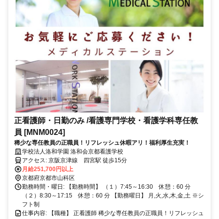
正看護師・日勤のみ /看護専門学校・看護学科専任教
員 [MNM0024]
稀少な専任教員の正職員！リフレッシュ休暇アリ！福利厚生充実！
学校法人洛和学園 洛和会京都看護学校
アクセス: 京阪京津線 四宮駅 徒歩15分
月給251,700円以上
京都府京都市山科区
勤務時間・曜日: 【勤務時間】 （１）7:45～16:30 休憩：60 分
（２）8:30～17:15 休憩：60 分 【勤務曜日】 月,火,水,木,金,土 ※シ
フト制
仕事内容: 【職種】 正看護師 稀少な専任教員の正職員！リフレッシュ