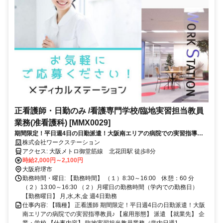
正看護師・日勤のみ /看護専門学校/臨地実習担当教員
業務(准看護科) [MMX0029]
期間限定！平日週4日の日勤派遣！大阪南エリアの病院での実習指導教
員♪
株式会社ワークステーション
アクセス: 大阪メトロ御堂筋線 北花田駅 徒歩8分
時給2,000円～2,100円
大阪府堺市
勤務時間・曜日: 【勤務時間】 （１）8:30～16:00 休憩：60 分
（２）13:00～16:30 （２）月曜日の勤務時間（学内での勤務日）
【勤務曜日】 月,水,木,金 週4日勤務
仕事内容: 【職種】 正看護師 期間限定！平日週4日の日勤派遣！大阪
南エリアの病院での実習指導教員♪ 【雇用形態】 派遣 【就業先】 企
業・学校 【仕事内容】 臨地実習担当教員業務（学内日週1...