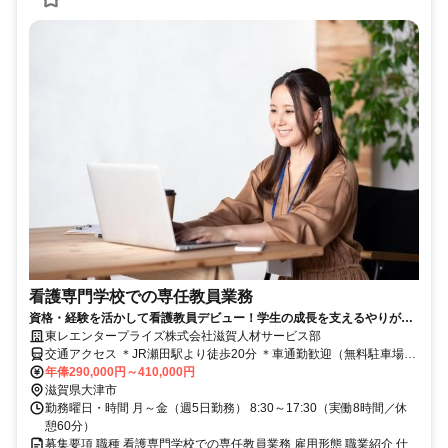
看護専門学校での専任教員業務
資格・経験を活かして看護教員デビュー！学生の成長を支えるやりがい
◎転勤なし＆日勤・土日祝休み3013
東レエンタープライズ株式会社滋賀人材サービス部
交通アクセス ＊JR瀬田駅より徒歩20分 ＊車通勤歓迎（無料駐車場・
駐輪場あり） 《変更の範囲：会社の定める事業所》
年俸290,000円～410,000円
滋賀県大津市
勤務曜日・時間 月～金（週5日勤務） 8:30～17:30（実働8時間／休
憩60分）
募集要項 職種 看護専門学校での専任教員業務 雇用形態 職業紹介 仕