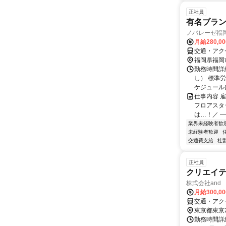
正社員
有名ブラ
ノバレーゼ福
月給280,0
交通・アク
福岡県福岡
勤務時間詳
し） 標準
ケジュールに
仕事内容 
フロアスタ
は…！／ ―
業界未経験者歓
未経験者歓迎
交通費支給
社
正社員
クリエイ
株式会社and
月給300,0
交通・アク
東京都東京
勤務時間詳