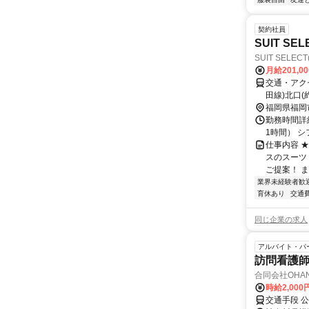
契約社員
SUIT S
SUIT SEL
月給201,0
交通・アクセ
田線)北口(
福岡県福岡
勤務時間詳細
1時間） シ
仕事内容 ★
スのスーツ
ご提案！ ま
業界未経験者歓
育休あり
交通
同じ企業の求人
アルバイト・パ
訪問看護
合同会社OHA
時給2,00