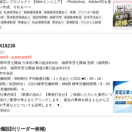
広いプロジェクト 【Webエンジニア】・Photoshop、AdobeXDを使
作成、それをベー...
迎
社員登用あり
無期雇用派遣
資格取得支援あり
長期
フリーター歓迎
産休・育休取得実績あり
固定時間制
経験不問
未経験者歓迎
住宅手当あり
経験者歓迎
研修あり
社会保険完備
育休あり
長期歓迎
フルタイム歓迎
り
18238
設計
000円～8,000,000円
福岡市営七隈線 六本松2番口徒歩約4分、福岡市営七隈線 別府（福岡県）
約9分、福岡市営七隈線 桜坂1番口徒歩約15分
市中央区
働時間：8時間/日 平均勤務日数：1ヶ月あたり20日 ■9：00～18：
時間／休憩60分） 1日の標準労働時間：8時間 標準労働時間帯／9：00
実働8時間） ※...
【仕事内容】 《業務の流れ》 【事前打合せ】 ご依頼いただいた案件につ
様のご要望や考えをヒアリングします。 過去の事例を踏まえながら工
や予算などについても説明します。 ▼...
日祝休み
備設計(リーダー候補)