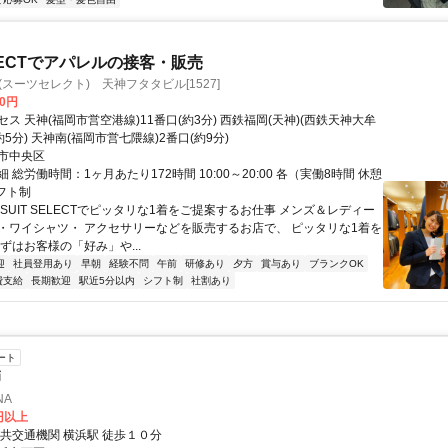
ELECTでアパレルの接客・販売
ECT(スーツセレクト) 天神フタタビル[1527]
00円
ス 天神(福岡市営空港線)11番口(約3分) 西鉄福岡(天神)(西鉄天神大牟
約5分) 天神南(福岡市営七隈線)2番口(約9分)
市中央区
 総労働時間：1ヶ月あたり172時間 10:00～20:00 各（実働8時間 休憩
フト制
SUIT SELECTでピッタリな1着をご提案するお仕事 メンズ＆レディー
・ワイシャツ・ アクセサリーなどを販売するお店で、 ピッタリな1着を
ずはお客様の「好み」や...
迎
社員登用あり
早朝
経験不問
午前
研修あり
夕方
賞与あり
ブランクOK
費支給
長期歓迎
駅近5分以内
シフト制
社割あり
ート
師
NA
0円以上
交通手段 公共交通機関 横浜駅 徒歩１０分