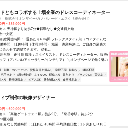
ンドともコラボする上場企業のドレスコーディネーター
岡 株式会社オンザページ(ノバレーゼ・エスクリ統合会社)
00円～385,000円
セス 天神駅より徒歩7分◆転勤なし◆交通費支給
市中央区
細 総労働時間：1週あたり40時間 フレックスタイム制（コアタイムな
労働時間：1日8時間（休憩1時間） 始業・終業時刻は、ご自身の業務ス
合わせて調整できます。 婚礼...
雇用形態：正社員 職種：スタイリスト、ドレスコーディネーター、販売/
ッフ（アパレル/アクセサリー/インテリア） ＼オンザページで働く魅力
―――――――――――――――...
迎
副業・WワークOK
資格取得支援あり
学歴不問
転勤なし
経験不問
住宅手当あり
経験者歓迎
ネイルOK
研修あり
賞与あり
ブランクOK
育休あり
割あり
長期休暇あり
ピアスOK
昼食補助あり
食事補助あり
ティブ制作の映像デザイナー
00円～600,000円
セス 「高輪ゲートウェイ駅」徒歩9分、「泉岳寺駅」徒歩2分
23区港区
細 みなし労働時間：1日あたり8時間 平均勤務日数：1ヶ月あたり18日