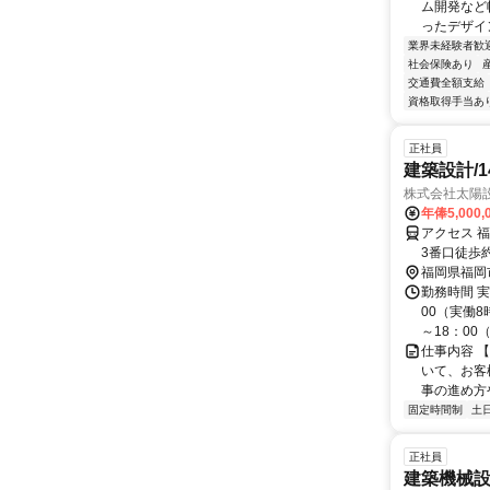
ム開発など幅
ったデザイン
業界未経験者歓
社会保険あり
交通費全額支給
資格取得手当あ
正社員
建築設計/14
株式会社太陽
年俸5,000,
アクセス 
3番口徒歩
福岡県福岡
勤務時間 実
00（実働8
～18：00（
仕事内容 
いて、お客
事の進め方
固定時間制
土
正社員
建築機械設