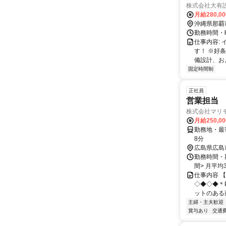
株式会社大有
月給280,0
沖縄県那覇
勤務時間・
仕事内容:
す！ ※好
備設計、お
固定時間制
正社員
営業担当
株式会社マリ
月給250,0
勤務地・最
8分
広島県広島
勤務時間・期間
間> 月平均
仕事内容 
◇◆◇◆＊
ットのある
主婦・主夫歓迎
賞与あり
交通