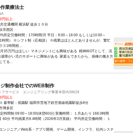
の作業療法士
NA
00円以上
交通手段 公共交通機関 横浜駅 徒歩１０分
浜市西区
均所定労働時間：170時間/月 平日：9:00～18:00 もしくは10:00～
(休憩1時間） ※シフト制（応相談） ※残業はほとんどありませんが、繁忙
ス1時間程...
月35万円はほしい ️ マネジメントにも興味がある ️ 精神科OTとして、活
️ 発達障がい児のサポートに興味がある ️ 家庭もできたから、病棟の働き方
てる...
ジ制作会社でのWEB制作
フサービス エンジニアリング事業本部/A39628
00円以上
交通アクセス 最寄駅：祇園駅 福岡市営地下鉄空港線祇園駅徒歩8分
市博多区
時間制 09:00～18:00(休憩60分) 実働時間： １月あたり 168.0時間
60分 平均残業月8.4時間（2026年3月実績） 平均所定労働時間： １
ITエンジニア／Web系・アプリ開発、ゲーム開発、インフラ、社内システ