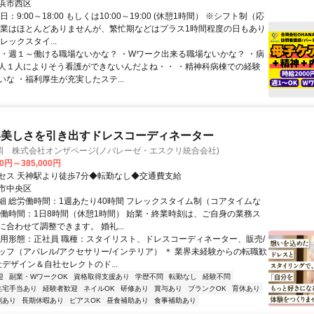
浜市西区
：9:00～18:00 もしくは10:00～19:00 (休憩1時間） ※シフト制（応
残業はほとんどありませんが、繁忙期などはプラス1時間程度の日もあり
レックスタイ...
 ・週１～働ける職場ないかな？ ・Wワーク出来る職場ないかな？ ・病
人１人によりそう看護ができないんだよね・・ ・精神科病棟での経験
な ・福利厚生が充実したステ...
い美しさを引き出すドレスコーディネーター
岡 株式会社オンザページ(ノバレーゼ・エスクリ統合会社)
00円～385,000円
セス 天神駅より徒歩7分◆転勤なし◆交通費支給
市中央区
細 総労働時間：1週あたり40時間 フレックスタイム制（コアタイムな
労働時間：1日8時間（休憩1時間） 始業・終業時刻は、ご自身の業務ス
合わせて調整できます。 婚礼...
雇用形態：正社員 職種：スタイリスト、ドレスコーディネーター、販売/
ッフ（アパレル/アクセサリー/インテリア） ＊ 業界未経験からの転職歓
社デザイン＆自社セレクトのド...
迎
副業・WワークOK
資格取得支援あり
学歴不問
転勤なし
経験不問
住宅手当あり
経験者歓迎
ネイルOK
研修あり
賞与あり
ブランクOK
育休あり
割あり
長期休暇あり
ピアスOK
昼食補助あり
食事補助あり