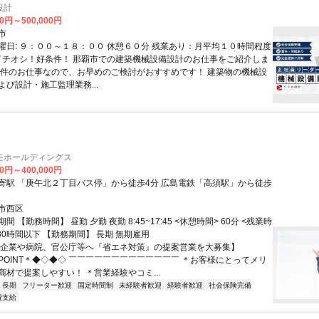
設計
00円～500,000円
市
曜日: ９：００～１８：００ 休憩６０分 残業あり：月平均１０時間程度
 イチオシ！好条件！ 那覇市での建築機械設備設計のお仕事をご紹介しま
条件のお仕事なので、お早めのご検討がおすすめです！ 建築物の機械設
よび設計・施工監理業務...
モホールディングス
00円～400,000円
寄駅 「庚午北２丁目バス停」から徒歩4分 広島電鉄「高須駅」から徒歩
市西区
 【勤務時間】 昼勤 夕勤 夜勤 8:45~17:45 <休憩時間> 60分 <残業時
30時間以下 【勤務期間】 長期 無期雇用
【企業や病院、官公庁等へ『省エネ対策』の提案営業を大募集】
POINT＊◆◇◆◇ ￣￣￣￣￣￣￣￣￣￣￣￣￣ ＊お客様にとってメリ
商材で提案しやすい！ ＊営業経験やコミ...
長期
フリーター歓迎
固定時間制
未経験者歓迎
経験者歓迎
社会保険完備
費支給