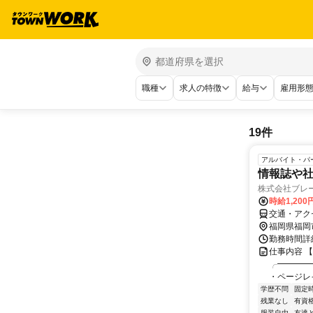
職種
求人の特徴
給与
雇用形
19件
アルバイト・パ
情報誌や
株式会社ブレ
時給1,200
交通・アク
福岡県福岡
勤務時間詳細 
仕事内容 
╭━━━━
・ページレ
学歴不問
固定
残業なし
有資
服装自由
友達