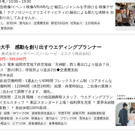
参考／10:00～19:00
告映像/イベント映像/VR/AR/など 幅広いジャンルを手掛ける 映像デザ
集！ テクノロジーとクリエイティビティの 融合による新たな体験を 自
り出してみませんか。 ...
なし
在宅OK
賞与あり
交通費支給
駅近5分以内
社割あり
土日祝休み
・髪色自由
ル大手 感動を創り出すウエディングプランナー
 株式会社オンザページ(ノバレーゼ・エスクリ統合会社)
00円～385,000円
セス 電車:福岡市営地下鉄空港線「天神駅」西１番出口より徒歩７分、
バス「那の津口」停留所より徒歩2分◆交通費支給
市中央区
細 総労働時間：1週あたり40時間 フレックスタイム制（コアタイムな
労働時間：1日8時間（休憩1時間） 始業・終業時刻は、ご自身の業務ス
合わせて調整できます。 婚礼...
雇用形態：正社員 職種：その他冠婚葬祭スタッフ、ウエディングプラン
イダルスタッフ ＊ 東証スタンダード上場！福利厚生充実 ＊ 業界未経験
数！ ＊ 有給休暇100%取得...
迎
副業・WワークOK
資格取得支援あり
学歴不問
経験不問
未経験者歓迎
経験者歓迎
ネイルOK
研修あり
賞与あり
ブランクOK
育休あり
交通費支給
休暇あり
ピアスOK
昼食補助あり
食事補助あり