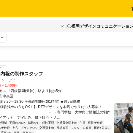
福岡デザインコミュニケーショ
態
ート
社内報の制作スタッフ
ーン・アイ
円～1,400円
セス 「西鉄福岡(天神)」駅より徒歩5分
市中央区
9:30～18:30(実働8時間/休憩1時間) ★週5日勤務
【経験浅めの方もOK！】 DTPデザインを本気でやりたい人募集！
━━━━━━━━━━━━━━╮ ・専門学校・大学向け情報誌の制作
イアウト、文字組み、修正対応 ・入...
時間制
平日のみOK
転勤なし
経験不問
交通費全額支給
午前
経験者歓迎
格者歓迎
夕方
ブランクOK
交通費支給
長期歓迎
フルタイム歓迎
駅近5分以内
と応募OK
髪型・髪色自由