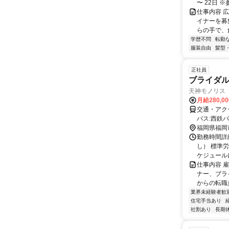
〜 22日 ※
仕事内容 広
イナーを募
らの手で、創
学歴不問
転勤
服装自由
髪型
正社員
ブライダ
天神モノリス
月給280,0
交通・アク
バス:西鉄
福岡県福岡
勤務時間詳
し） 標準
ケジュールに
仕事内容 
ナー、ブラ
からの転職多
業界未経験者歓
住宅手当あり
社割あり
長期