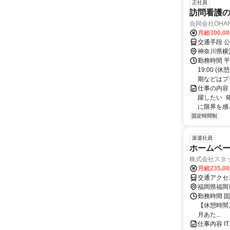
正社員
訪問看護
合同会社OHA
月給300,0
神奈川県横
勤務時間 平
19:00 
期などはプラ
仕事の内容 
躍したい 
に限界を感じ
固定時間制
派遣社員
ホームペー
株式会社スタッ
月給235,0
福岡県福岡
勤務時間 固定
【休憩時間】
月あた...
仕事内容 