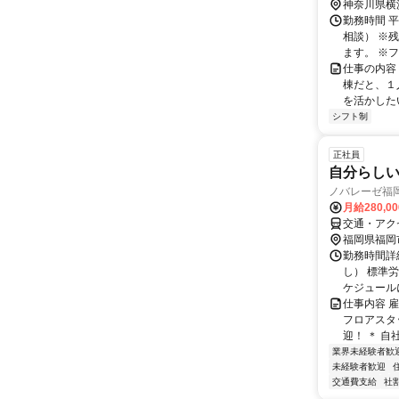
神奈川県横
勤務時間 平日
相談） ※
ます。 ※フ
仕事の内容
棟だと、１
を活かしたい
シフト制
正社員
自分らし
ノバレーゼ福
月給280,0
交通・アク
福岡県福岡
勤務時間詳
し） 標準
ケジュールに
仕事内容 
フロアスタ
迎！ ＊ 自
業界未経験者歓
未経験者歓迎
交通費支給
社