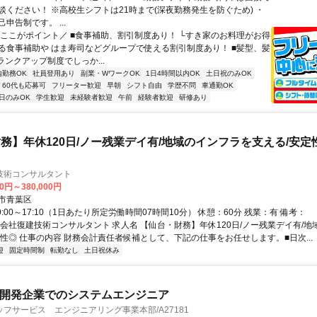
談ください！ ※高校生シフトは21時まで(深夜勤務発生を防ぐため) ・
申告制です。 ...
＼ここがポイント／ ■食事補助、割引制度あり！ └すき家のお料理がお得
る食事補助や はま寿司などグループで使える割引制度あり！ ■髪型、髪
ランクアップ制度でしっか...
内勤務OK
社員登用あり
副業・WワークOK
1日4時間以内OK
土日祝のみOK
60代も応募可
フリーター歓迎
早朝
シフト自由
学歴不問
車通勤OK
日のみOK
学生歓迎
未経験者歓迎
午前
経験者歓迎
研修あり
務】年休120日/ノー残業デイ有/地域のインフラを支える/安定性
ス
技術コンサルタント
00円～380,000円
市青葉区
9:00～17:10（1日あたり所定労働時間07時間10分） 休憩：60分 残業：有 備考：
式会社復建技術コンサルタント 求人名 【仙台・財務】年休120日/ノー残業デイ有/
定性◎ 仕事の内容 財務会計責任者候補として、下記の仕事をお任せします。■日次...
迎
固定時間制
転勤なし
土日祝休み
ム開発企業でのシステムエンジニア
フサービス エンジニアリング事業本部/A27181