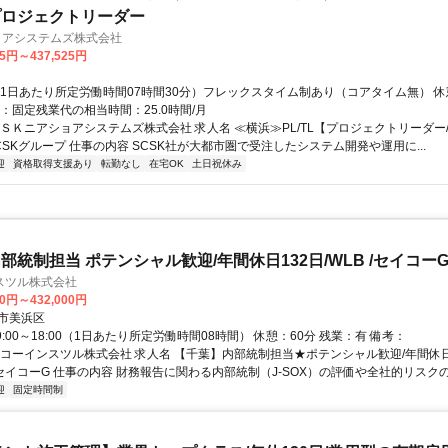
プロジェクトリーダー
ョアシステムズ株式会社
25円～437,525円
（1日あたり所定労働時間07時間30分）フレックスタイム制あり（コアタイム無） 休憩
：固定残業代の相当時間：25.0時間/月
ＣＳＫニアショアシステムズ株式会社 求人名 ≪横浜≫PL/TL【プロジェクトリーダー
SKグループ 仕事の内容 SCSK社が大都市圏で受注したシステム開発や運用に...
迎
資格取得支援あり
転勤なし
在宅OK
土日祝休み
部統制担当 ポテンシャル歓迎/年間休日132日/WLB /セイコー
スツル株式会社
00円～432,000円
市美浜区
9:00～18:00（1日あたり所定労働時間08時間） 休憩：60分 残業：有 備考：
イコーインスツル株式会社 求人名 【千葉】内部統制担当★ポテンシャル歓迎/年間休日
/セイコーG 仕事の内容 財務報告に関わる内部統制（J-SOX）の評価や全社的リスクの.
迎
固定時間制