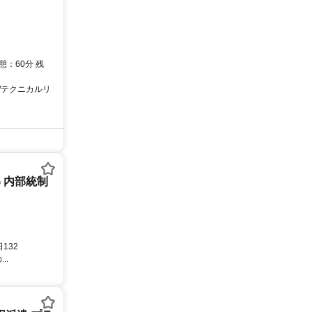
：60分 残
/テクニカルリ
G 内部統制
132
..