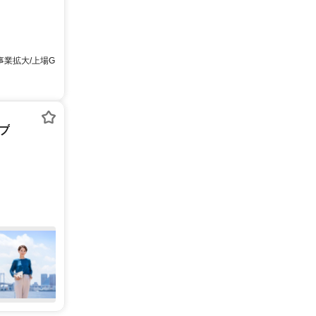
事業拡大/上場G
プ