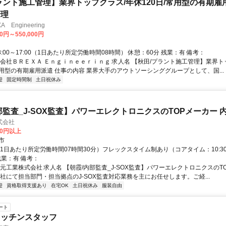
ラント施工管理】業界トップクラス/年休120日/常用型の有期雇
管理
 Engineering
00円～550,000円
8:00～17:00（1日あたり所定労働時間08時間） 休憩：60分 残業：有 備考：
式会社ＢＲＥＸＡ Ｅｎｇｉｎｅｅｒｉｎｇ 求人名 【秋田/プラント施工管理】業界ト
/常用型の有期雇用派遣 仕事の内容 業界大手のアウトソーシンググループとして、国...
迎
固定時間制
土日祝休み
部監査_J-SOX監査】パワーエレクトロニクスのTOPメーカー 
式会社
00円以上
市
1日あたり所定労働時間07時間30分）フレックスタイム制あり（コアタイム：10:30～
残業：有 備考：
元工業株式会社 求人名 【朝霞/内部監査_J-SOX監査】パワーエレクトロニクスのT
当社にて担当部門・担当拠点のJ-SOX監査対応業務を主にお任せします。ご経...
迎
資格取得支援あり
在宅OK
土日祝休み
服装自由
ート
キッチンスタッフ