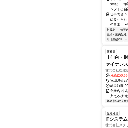
気軽にご相
シフトは自己
仕事内容 
に食べられ
色自由！ ■
制服あり
扶養
主婦・主夫歓迎
即日勤務OK
平
正社員
【仙台・財
ァイナン
株式会社復建
月給250,0
宮城県仙台
就業時間 0
企業名 株
支える/安
業界未経験者歓
派遣社員
ITシステ
株式会社スタッ