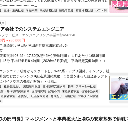
問い合わせやご相談だけでも大歓迎です♪ 皆さまからのご応募お待ちし
―･･―･･―･･―･･―...
迎
主婦・主夫歓迎
学歴不問
未経験者歓迎
経験者歓迎
有資格者歓迎
シフト制
社員
ェア会社でのシステムエンジニア
フサービス エンジニアリング事業本部/A43640
00円～280,000円
交通アクセス 最寄駅：秋田駅 秋田新幹線秋田駅徒歩5分
市
時間制 08:45～17:30(休憩45分) 実働時間： １月あたり 168.0時間
45分 平均残業月8.4時間（2026年3月実績） 平均所定労働時間： １
ITエンジニア／研修からスタートし、Web系・アプリ開発、インフラ、社
開発などにチャレンジ ■組込系開発業務・C言語を使った組込みソフト
にバイクや車の機器が対象）・仕様...
迎
社員登用あり
無期雇用派遣
資格取得支援あり
長期
フリーター歓迎
産休・育休取得実績あり
固定時間制
経験不問
未経験者歓迎
住宅手当あり
経験者歓迎
研修あり
社会保険完備
育休あり
長期歓迎
フルタイム歓迎
り
POの部門長】マネジメントと事業拡大/上場Gの安定基盤で挑戦