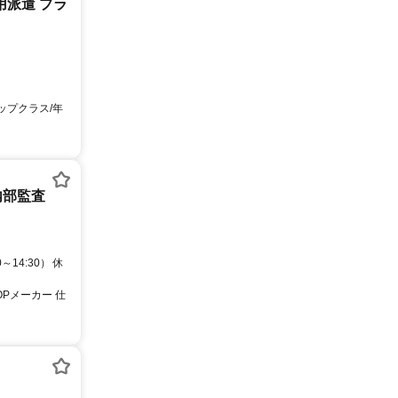
用派遣 プラ
ップクラス/年
内部監査
14:30） 休
OPメーカー 仕