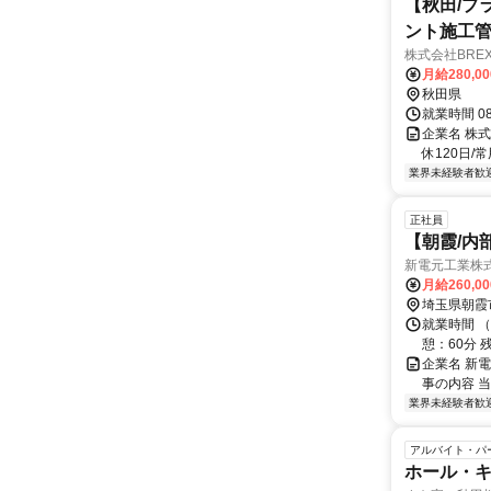
【秋田/プ
ント施工
株式会社BREXA
月給280,0
秋田県
就業時間 0
企業名 株
休120日
業界未経験者歓
正社員
【朝霞/内
新電元工業株
月給260,0
埼玉県朝霞
就業時間 （
憩：60分 
企業名 新電
事の内容 
業界未経験者歓
アルバイト・パ
ホール・