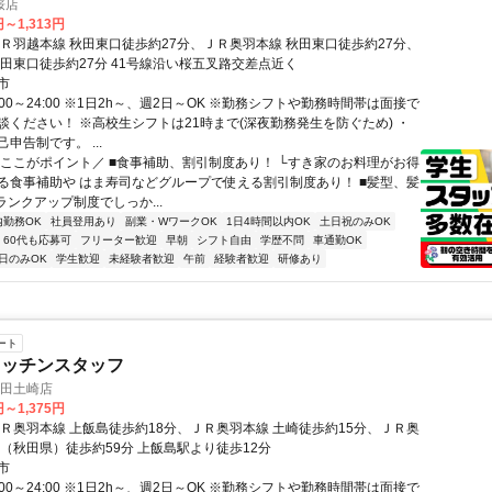
桜店
円～1,313円
ＪＲ羽越本線 秋田東口徒歩約27分、ＪＲ奥羽本線 秋田東口徒歩約27分、
秋田東口徒歩約27分 41号線沿い桜五叉路交差点近く
市
:00～24:00 ※1日2h～、週2日～OK ※勤務シフトや勤務時間帯は面接で
談ください！ ※高校生シフトは21時まで(深夜勤務発生を防ぐため) ・
申告制です。 ...
＼ここがポイント／ ■食事補助、割引制度あり！ └すき家のお料理がお得
る食事補助や はま寿司などグループで使える割引制度あり！ ■髪型、髪
ランクアップ制度でしっか...
内勤務OK
社員登用あり
副業・WワークOK
1日4時間以内OK
土日祝のみOK
60代も応募可
フリーター歓迎
早朝
シフト自由
学歴不問
車通勤OK
日のみOK
学生歓迎
未経験者歓迎
午前
経験者歓迎
研修あり
ート
キッチンスタッフ
秋田土崎店
円～1,375円
ＪＲ奥羽本線 上飯島徒歩約18分、ＪＲ奥羽本線 土崎徒歩約15分、ＪＲ奥
分（秋田県）徒歩約59分 上飯島駅より徒歩12分
市
:00～24:00 ※1日2h～、週2日～OK ※勤務シフトや勤務時間帯は面接で