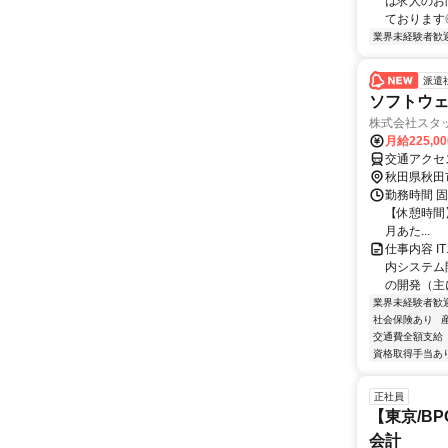
は求人のお
ております◎ 
業界未経験者歓
派遣
ソフトウ
株式会社スタッ
月給225,0
秋田県秋田
勤務時間 固定
【休憩時間】
月あた...
仕事内容 
内システム
の開発（主
業界未経験者歓
社会保険あり
交通費全額支給
資格取得手当あ
正社員
【東京/B
会計