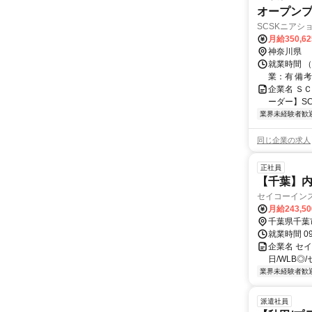
オープン
SCSKニアシ
月給350,6
神奈川県
就業時間 
業：有 備考
企業名 Ｓ
ーダー】SC
業界未経験者歓
同じ企業の求人
正社員
【千葉】内
セイコーイン
月給243,5
千葉県千葉
就業時間 0
企業名 セ
日/WLB◎
業界未経験者歓
派遣社員