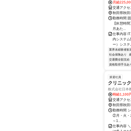
月給225,0
秋田県秋田
勤務時間 固定
【休憩時間】
月あた...
仕事内容 
内システム
ー）システ
業界未経験者歓
社会保険あり
交通費全額支給
資格取得手当あ
派遣社員
クリニッ
株式会社日本教
時給1,100
秋田県秋田
勤務時間 シ
②月・火・水
～1...
仕事内容 