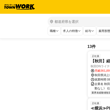
職種
求人の特徴
給与
雇用形
13件
正社員
【秋田】経
秋田DNライ
月給361,0
秋田県潟上
就業時間 0
企業名 秋
勤なし》 
業界未経験者歓
正社員
≪横浜≫P