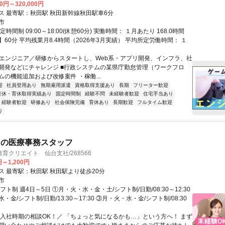
00円～320,000円
交通アクセス 最寄駅：秋田駅 秋田新幹線秋田駅車6分
市
時間制 09:00～18:00(休憩60分) 実働時間： １月あたり 168.0時間
60分 平均残業月8.4時間（2026年3月実績） 平均所定労働時間： １
ITエンジニア／研修からスタートし、Web系・アプリ開発、インフラ、社
開発などにチャレンジ ■行政システムの某県庁勤怠管理（ワークフロ
ムの機能追加および改修案件 ・稼働...
迎
社員登用あり
無期雇用派遣
資格取得支援あり
長期
フリーター歓迎
産休・育休取得実績あり
固定時間制
経験不問
未経験者歓迎
住宅手当あり
経験者歓迎
研修あり
社会保険完備
育休あり
長期歓迎
フルタイム歓迎
り
クの医療事務スタッフ
育クリエイト 仙台支社/268566
円～1,200円
交通アクセス 最寄駅：秋田駅 秋田駅より徒歩20分
市
フト制 週4日～5日 ①月・火・水・金・土/シフト制/日勤/08:30～12:30
・金/シフト制/日勤/13:30～17:30 ③月・火・水・金/シフト制/08:30
＼入社時期の相談OK！／ 「ちょっと気になるかも…」という方へ！ まず