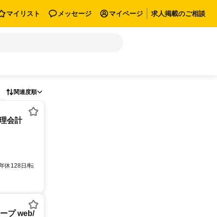
マイリスト
メッセージ
マイページ
求人掲載のご相談
関連度順
管理会計
休128日/転
プ web/