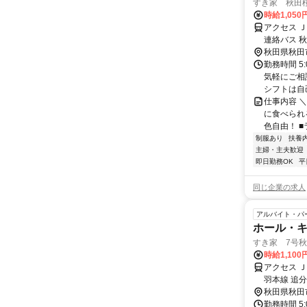
すき家 秋田
時給1,050
アクセス 
連絡バス 
秋田県秋田
勤務時間 5
気軽にご相
シフトは自己
仕事内容 
に食べられ
色自由！ ■
制服あり
扶養
主婦・主夫歓迎
即日勤務OK
平
同じ企業の求人
アルバイト・パ
ホール・
すき家 7号
時給1,100
アクセス 
羽本線 追
秋田県秋田
勤務時間 5