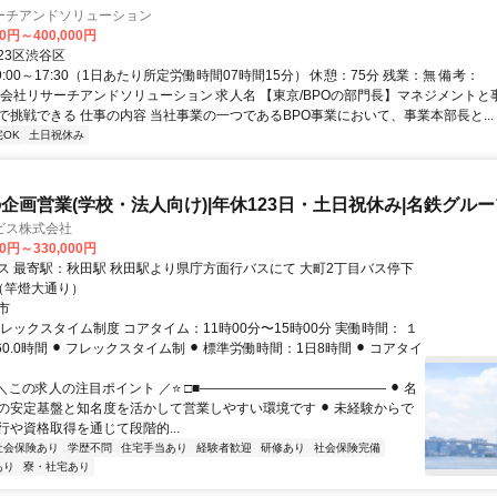
ーチアンドソリューション
00円～400,000円
23区渋谷区
9:00～17:30（1日あたり所定労働時間07時間15分） 休憩：75分 残業：無 備考：
式会社リサーチアンドソリューション 求人名 【東京/BPOの部門長】マネジメントと
で挑戦できる 仕事の内容 当社事業の一つであるBPO事業において、事業本部長と...
宅OK
土日祝休み
企画営業(学校・法人向け)|年休123日・土日祝休み|名鉄グルー
ビス株式会社
00円～330,000円
秋田駅より県庁方面行バスにて 大町2丁目バス停下
（竿燈大通り）
市
レックスタイム制度 コアタイム：11時00分〜15時00分 実働時間： １
60.0時間 ⚫︎ フレックスタイム制 ⚫︎ 標準労働時間：1日8時間 ⚫︎ コアタイ
＼この求人の注目ポイント ／⭐ □■―――――――――――――― ⚫︎ 名
の安定基盤と知名度を活かして営業しやすい環境です ⚫︎ 未経験からで
行や資格取得を通じて段階的...
社会保険あり
学歴不問
住宅手当あり
経験者歓迎
研修あり
社会保険完備
あり
寮・社宅あり