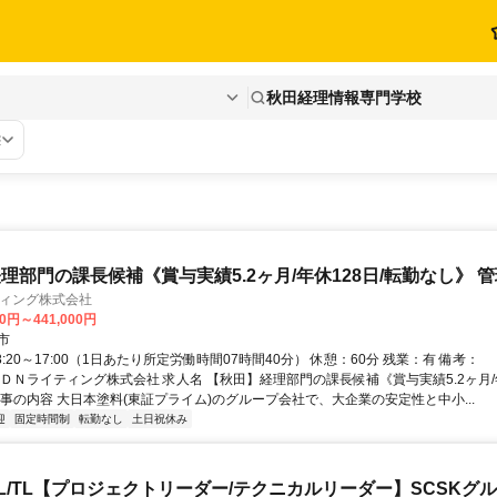
秋田経理情報専門学校
態
理部門の課長候補《賞与実績5.2ヶ月/年休128日/転勤なし》 
ティング株式会社
00円～441,000円
市
8:20～17:00（1日あたり所定労働時間07時間40分） 休憩：60分 残業：有 備考：
田ＤＮライティング株式会社 求人名 【秋田】経理部門の課長候補《賞与実績5.2ヶ月/年
仕事の内容 大日本塗料(東証プライム)のグループ会社で、大企業の安定性と中小...
迎
固定時間制
転勤なし
土日祝休み
L/TL【プロジェクトリーダー/テクニカルリーダー】SCSKグルー