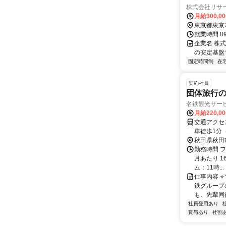
株式会社リサ
月給300,0
東京都東京
就業時間 0
企業名 株
の安定基盤
固定時間制
在
契約社員
団体旅行の
名鉄観光サー
月給220,0
交通アクセス 最寄駅：秋田駅 
車徒歩1分
秋田県秋田
勤務時間 フ
月あたり 1
ム：11時...
仕事内容 ⭐
鉄グループ
も、先輩同
社員登用あり
賞与あり
社割