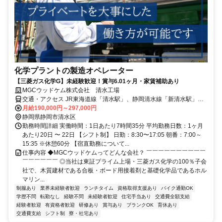
化学プラントの製造オペレーター
【三菱ガス化学G】未経験歓迎！賞与6.01ヶ月・家賃補助あり
MGCウッドケム株式会社 清水工場
交通・アクセス JR東海道線「清水駅」、静岡清水線「新清水駅」よ
り徒歩10～15分 ※マイカー通勤要相談
月給190,000円～297,000円
静岡県静岡市清水区
勤務時間詳細 実働時間：1日あたり7時間35分 平均勤務日数：1ヶ月
あたり20日 〜 22日 【シフト制】 日勤：8:30〜17:05 朝番：7:00～
15:35 ※休憩60分 【宿直勤務について...
仕事内容 ◆MGCウッドケムってどんな会社？ ￣￣￣￣￣￣￣￣￣￣
￣￣￣￣￣￣ ◎当社は東証プライム上場・三菱ガス化学の100％子会
社で、木質建材である合板・ボード用接着剤と基礎化学品であるホル
マリン...
制服あり
業界未経験者歓迎
ランチタイム
資格取得支援あり
バイク通勤OK
学歴不問
転勤なし
経験不問
未経験者歓迎
住宅手当あり
交通費全額支給
経験者歓迎
有資格者歓迎
研修あり
賞与あり
ブランクOK
育休あり
交通費支給
シフト制
寮・社宅あり