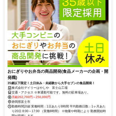
おにぎりやお弁当の商品開発(食品メーカーの企画・開
発職)
35歳以下限定！土日休み・未経験から大手セブンの食品開発！
株式会社デイリーはやしや 富士山工場
交通・アクセス ※車通勤可能です。無料の駐車場あり。
月給202,700円～250,000円
静岡県富士市
勤務時間詳細 実働時間：1日あたり8時間 平均勤務日数：1ヶ月あた
り20日 8:00～17:00 （実働8時間） ※物量や時期により 勤務開始時
間が前後します