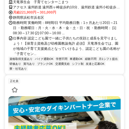
んか？働き方の相談OKです！
天竜厚生会 子育てセンターこまつ
アクセス 遠州鉄道 遠州西ヶ崎徒歩約10分、遠州鉄道 遠州小松徒歩約
10分、遠州鉄道 浜北徒歩約23分
月給221,900円～301,000円
静岡県浜松市浜名区
勤務時間 実働時間：8時間/日 平均勤務日数：1ヶ月あたり20日～21
日 ・勤務曜日：月・火・水・木・金・土・日・祝 ・勤務時間： [1]
08:30～17:30 [2] 07:00～16:00 ...
仕事内容 認定こども園で一緒に子供たちの笑顔と成長を見守りまし
ょう！【保育士資格及び幼稚園教諭免許 必須】 天竜厚生会では、園
が地域の子育て支援拠点となっていけるよう、認定こども園の名称が
「子育てセン...
資格取得支援あり
バイク通勤OK
学歴不問
車通勤OK
経験不問
月1シフト提出
研修あり
賞与あり
ブランクOK
交通費支給
シフト制
友達と応募OK
寮・社宅あり
正社員