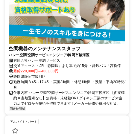
空調機器のメンテナンススタッフ
ハレー空調/空調サービスエンジニア/静岡市駿河区
有限会社ハレー空調サービス
交通アクセス ・JR「静岡駅」より車で約15分 ・静鉄バス「高松停留
所」より徒歩約3分 ・車、バイク、自転車通勤OK ・転勤なし ・異動
月給220,000円～400,000円
なし
静岡県静岡市駿河区
勤務時間 8:45～17:45 ・実働8時間 ・休憩1時間 ・残業：平均20時間/
月
仕事内容 ハレー空調/空調サービスエンジニア/静岡市駿河区 【面接確
約 × 書類選考なし】無資格・未経験OK ! ダイキン工業のサービス協
力店でゼロから技術を習得できます ! メーカー研修や費用会社負...
固定時間制
アルバイト・パート