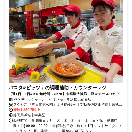
パスタ&ピッツァの調理補助・カウンターレジ
【週1日、1日4ｈの短時間～OK★】未経験大歓迎！巨大チーズのカウン
タースタッフ大募集！
PASTAレッジャーノ イオンモール浜松志都呂店
アクセス 「堀出前東公園」より徒歩9分【受動喫煙防止措置】敷地内
禁煙 （喫煙所/勤務地により異なる）
時給1,250円以上
静岡県浜松市中央区
勤務時間 ・勤務曜日：月・火・水・木・金・土・日・祝 ・勤務時
間： [1] 09:00～23:00 ・最低勤務日数（週）：1日 シフトサイクル：
1ヶ月 シフト提出期限：シフト開始の14日前 シフ...