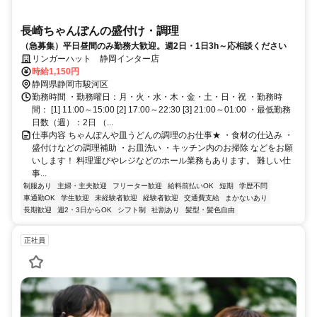
長崎ちゃんぽんの盛付け・調理
（急募集）平日昼間のみ勤務大歓迎。週2日・1日3h～応相談ください
リンガーハット 静岡インター店
時給1,150円
静岡県静岡市駿河区
勤務時間 ・勤務曜日：月・火・水・木・金・土・日・祝 ・勤務時
間： [1] 11:00～15:00 [2] 17:00～22:30 [3] 21:00～01:00 ・最低勤務
日数（週）：2日 （...
仕事内容 ちゃんぽんや皿うどんの調理のお仕事★ ・食材の仕込み ・
盛付けなどの調理補助 ・お皿洗い ・キッチン内のお掃除 などをお願
いします！ 料理運びやレジなどのホール業務もあります。 難しい仕
事...
制服あり
主婦・主夫歓迎
フリーター歓迎
給料前払いOK
短期
学歴不問
車通勤OK
学生歓迎
未経験者歓迎
経験者歓迎
交通費支給
まかないあり
長期歓迎
週2・3日からOK
シフト制
社割あり
髪型・髪色自由
正社員