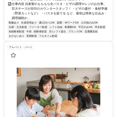
仕事内容 自家製のもちもち生パスタ・ピザの調理やレジのお仕事。
巨大チーズが目印のカウンタースタッフ！ ・ピザの盛付 ・食材準備
（野菜カットなど） ・パスタを茹でる など、最初は簡単な仕込み・
調理補助か...
制服あり
社員登用あり
週1日からOK
副業・WワークOK
土日祝のみOK
主婦・主夫歓迎
フリーター歓迎
シフト自由
車通勤OK
平日のみOK
学生歓迎
未経験者歓迎
午前
経験者歓迎
月1シフト提出
ブランクOK
交通費支給
まかないあり
長期歓迎
フルタイム歓迎
アルバイト・パート