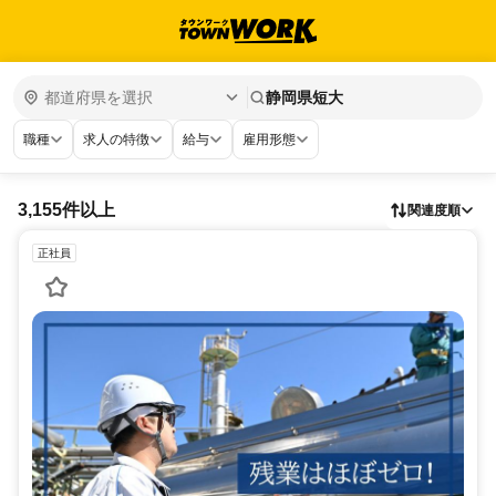
静岡県短大
職種
求人の特徴
給与
雇用形態
3,155件以上
関連度順
正社員