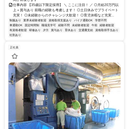
仕事内容 【35歳以下限定採用】 ＼ ここに注目！ ／ ◎月給20万円以
上＋賞与あり 前職の経験も考慮します！ ◎土日休みでプライベート
充実！ ◎未経験からのチャレンジ大歓迎！ ◎育児休暇など充実...
制服あり
業界未経験者歓迎
資格取得支援あり
バイク通勤OK
学歴不問
車通勤OK
固定時間制
職場見学可
経験不問
未経験者歓迎
午前
経験者歓迎
有資格者歓迎
研修あり
夕方
賞与あり
育休あり
交通費支給
資格取得手当あり
社割あり
正社員