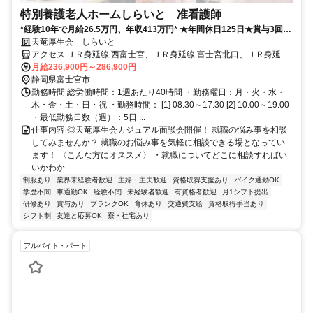
特別養護老人ホームしらいと 准看護師
*経験10年で月給26.5万円、年収413万円* ★年間休日125日★賞与3回
（4.8ヶ月）★ブランクOK★
天竜厚生会 しらいと
アクセス ＪＲ身延線 西富士宮、ＪＲ身延線 富士宮北口、ＪＲ身延線
源道寺西口
月給236,900円～286,900円
静岡県富士宮市
勤務時間 総労働時間：1週あたり40時間 ・勤務曜日：月・火・水・
木・金・土・日・祝 ・勤務時間： [1] 08:30～17:30 [2] 10:00～19:00
・最低勤務日数（週）：5日 ...
仕事内容 ◎天竜厚生会カジュアル面談会開催！ 就職の悩み事を相談
してみませんか？ 就職のお悩み事を気軽に相談できる場となってい
ます！ 〈こんな方にオススメ〉 ・就職についてどこに相談すればい
いかわか...
制服あり
業界未経験者歓迎
主婦・主夫歓迎
資格取得支援あり
バイク通勤OK
学歴不問
車通勤OK
経験不問
未経験者歓迎
有資格者歓迎
月1シフト提出
研修あり
賞与あり
ブランクOK
育休あり
交通費支給
資格取得手当あり
シフト制
友達と応募OK
寮・社宅あり
アルバイト・パート