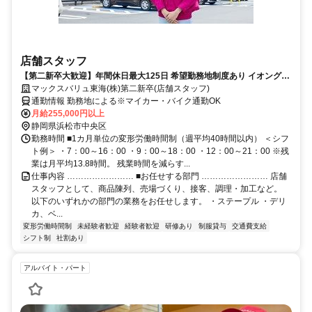
店舗スタッフ
【第二新卒大歓迎】年間休日最大125日 希望勤務地制度あり イオングル
ープで安心の福利厚生◎
マックスバリュ東海(株)第二新卒(店舗スタッフ)
通勤情報 勤務地による※マイカー・バイク通勤OK
月給255,000円以上
静岡県浜松市中央区
勤務時間 ■1カ月単位の変形労働時間制（週平均40時間以内） ＜シフ
ト例＞ ・7：00～16：00 ・9：00～18：00 ・12：00～21：00 ※残
業は月平均13.8時間。 残業時間を減らす...
仕事内容 …………………… ■お任せする部門 …………………… 店舗
スタッフとして、商品陳列、売場づくり、接客、調理・加工など。
以下のいずれかの部門の業務をお任せします。 ・ステープル ・デリ
カ、ベ...
変形労働時間制
未経験者歓迎
経験者歓迎
研修あり
制服貸与
交通費支給
シフト制
社割あり
アルバイト・パート