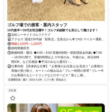
ゴルフ場での接客・案内スタッフ
10代後半〜30代女性活躍中！ゴルフ未経験でも安心して働けます！
浜松シーサイドゴルフクラブ
アクセス: 国道150号線「鮫島北」交差点から車で4分 マイカー通勤
可 無料駐車場完備
時給1,100円～1,200円
静岡県磐田市
勤務時間・曜日: ◆4:00～9:00 実働5時間(一部割増賃金対象) ◆7:00
～18:00の間で、実働5時間以上 ※午前のみ、午後のみ、終日(8時
間)OK、など応相談 ◆平日のみなら週3日～...
仕事内容: 【具体的な仕事】 * お客様のお出迎え/お見送り * お客様の
荷物の受け取り、カートへの積み込み * プレー時間の管理 * プレー中
のお客様のもとへドリンクなどのサービス * 落とし物...
交通費支給
週2・3日からOK
シフト制
昇給あり
正社員