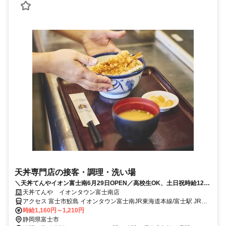
天丼専門店の接客・調理・洗い場
＼天丼てんやイオン富士南6月29日OPEN／高校生OK、土日祝時給1210
円！シフト応相談､1日3～4hOK､週2日～OK
天丼てんや イオンタウン富士南店
アクセス 富士市鮫島 イオンタウン富士南JR東海道本線/富士駅 JR東
海道本線/吉原駅
時給1,160円～1,210円
静岡県富士市