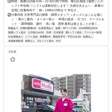
時間・勤務日詳細 9:00～22:30の間で時間、曜日応相談 2週間ごとの
シフト申告制 ▽シフトは柔軟対応します▽ 主婦主夫さんへ ・家事の
合間に扶養枠内で ・朝～14時or15時まで 学生さ...
仕事内容 天丼専門店の接客・調理スタッフ ＼オシゴトはこんな感じ
／ ・席のご案内 ・オーダー取り ・料理の提供 ・片づけ、テーブルセ
ット ・調理補助、盛付 ・洗い場、清掃 最初は覚えることが多く...
制服あり
扶養内勤務OK
社員登用あり
副業・WワークOK
1日4時間以内OK
隔週シフト提出
土日祝のみOK
主婦・主夫歓迎
週1シフト提出
フリーター歓迎
社会保険あり
シフト自由
車通勤OK
職場見学可
平日のみOK
転勤なし
未経験者歓迎
残業なし
月1シフト提出
夕方
正社員