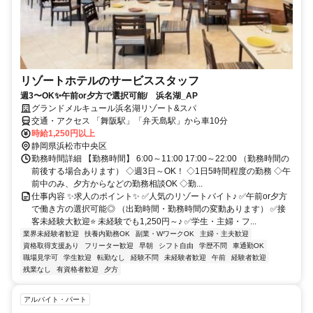
リゾートホテルのサービススタッフ
週3〜OK✨午前or夕方で選択可能/ 浜名湖_AP
グランドメルキュール浜名湖リゾート&スパ
交通・アクセス 「舞阪駅」「弁天島駅」から車10分
時給1,250円以上
静岡県浜松市中央区
勤務時間詳細 【勤務時間】 6:00～11:00 17:00～22:00 （勤務時間の
前後する場合あります） ◇週3日～OK！ ◇1日5時間程度の勤務 ◇午
前中のみ、夕方からなどの勤務相談OK ◇勤...
仕事内容 ✨求人のポイント✨ ✅人気のリゾートバイト♪ ✅午前or夕方
で働き方の選択可能◎ （出勤時間・勤務時間の変動あります） ✅接
客未経験大歓迎⭐ 未経験でも1,250円～♪ ✅学生・主婦・フ...
業界未経験者歓迎
扶養内勤務OK
副業・WワークOK
主婦・主夫歓迎
資格取得支援あり
フリーター歓迎
早朝
シフト自由
学歴不問
車通勤OK
職場見学可
学生歓迎
転勤なし
経験不問
未経験者歓迎
午前
経験者歓迎
残業なし
有資格者歓迎
夕方
アルバイト・パート