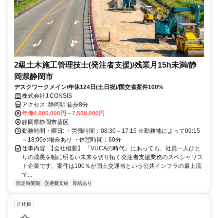
2級土木施工管理技士(発注者支援)/残業月15h未満/静
岡県静岡市
デスクワークメイン/年休124日(土日祝)/国交省案件100%
株式会社J.CONSIS
アクセス: 静岡駅 徒歩8分
年俸4,000,000円～7,500,000円
静岡県静岡市葵区
勤務時間・曜日: ・労働時間：08:30～17:15 ※勤務地によって09:15
～18:00の場合あり ・休憩時間：60分
仕事内容: 【会社概要】 「VUCAの時代」にあっても、社員一人ひと
りの成長を軸に明るい未来を切り拓く発注者支援業務のスペシャリス
ト企業です。案件は100％が国土交通省という公共インフラの最上流
で...
固定時間制
交通費支給
昇給あり
正社員