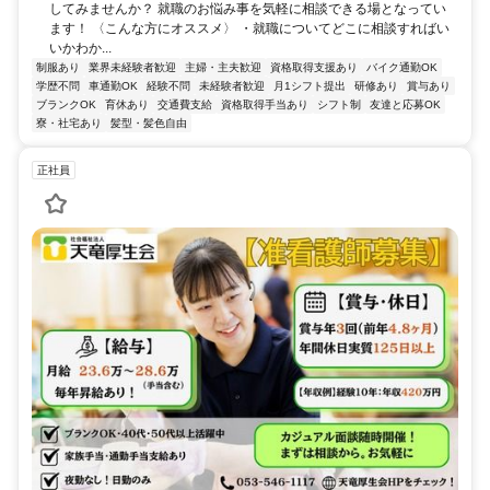
してみませんか？ 就職のお悩み事を気軽に相談できる場となってい
ます！ 〈こんな方にオススメ〉 ・就職についてどこに相談すればい
いかわか...
制服あり
業界未経験者歓迎
主婦・主夫歓迎
資格取得支援あり
バイク通勤OK
学歴不問
車通勤OK
経験不問
未経験者歓迎
月1シフト提出
研修あり
賞与あり
ブランクOK
育休あり
交通費支給
資格取得手当あり
シフト制
友達と応募OK
寮・社宅あり
髪型・髪色自由
正社員