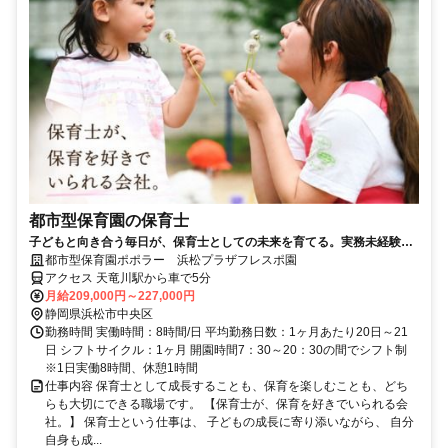
都市型保育園の保育士
子どもと向き合う毎日が、保育士としての未来を育てる。実務未経験・
ブランクOK♪賞与年2回！年間休日108日/122日の選択可◎少人数で働き
都市型保育園ポポラー 浜松プラザフレスポ園
やすい都市型保育園！
アクセス 天竜川駅から車で5分
月給209,000円～227,000円
静岡県浜松市中央区
勤務時間 実働時間：8時間/日 平均勤務日数：1ヶ月あたり20日～21
日 シフトサイクル：1ヶ月 開園時間7：30～20：30の間でシフト制
※1日実働8時間、休憩1時間
仕事内容 保育士として成長することも、保育を楽しむことも、どち
らも大切にできる職場です。 【保育士が、保育を好きでいられる会
社。】 保育士という仕事は、 子どもの成長に寄り添いながら、 自分
自身も成...