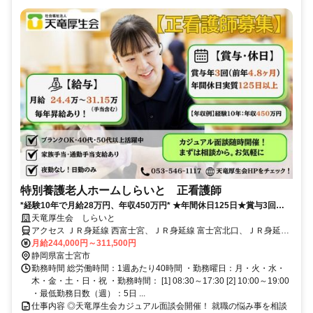
特別養護老人ホームしらいと 正看護師
*経験10年で月給28万円、年収450万円* ★年間休日125日★賞与3回
（4.8ヶ月）★ブランクOK★
天竜厚生会 しらいと
アクセス ＪＲ身延線 西富士宮、ＪＲ身延線 富士宮北口、ＪＲ身延線
源道寺西口
月給244,000円～311,500円
静岡県富士宮市
勤務時間 総労働時間：1週あたり40時間 ・勤務曜日：月・火・水・
木・金・土・日・祝 ・勤務時間： [1] 08:30～17:30 [2] 10:00～19:00
・最低勤務日数（週）：5日 ...
仕事内容 ◎天竜厚生会カジュアル面談会開催！ 就職の悩み事を相談