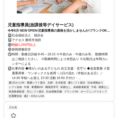
児童指導員(放課後等デイサービス)
今年8月 NEW OPEN!児童指導員の資格を活かしませんか!ブランクOK♪
週1日～OK!シフトの融通ききます
社会福祉法人 福浜会
アクセス 磐田市池田
時給1,300円以上
静岡県磐田市
時間・勤務日詳細 8:45～18:15 ※午前のみ・午後のみ等、 勤務時間
はご相談ください。 ※勤務時間により休憩あり ※出勤日は年間カレ
ンダーによる
仕事内容 ◆障がいのある子どもの 自立支援・見守り ◆送迎業務 ※普
通乗用車・ワンボックスを使用 ＼1日の流れ（学校がある日）／
14:30 学校へお迎え 15:30 活動 16:50 片付け・...
週1日からOK
隔週シフト提出
主婦・主夫歓迎
週1シフト提出
社会保険あり
シフト自由
午後
車通勤OK
職場見学可
転勤なし
未経験者歓迎
午前
残業なし
有資格者歓迎
月1シフト提出
社会保険完備
ブランクOK
オープニングスタッフ
交通費支給
週2・3日からOK
正社員