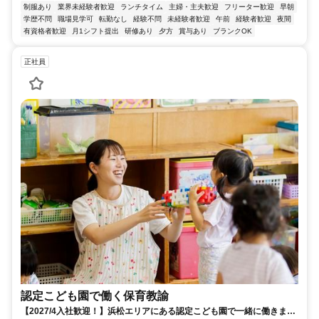
制服あり
業界未経験者歓迎
ランチタイム
主婦・主夫歓迎
フリーター歓迎
早朝
学歴不問
職場見学可
転勤なし
経験不問
未経験者歓迎
午前
経験者歓迎
夜間
有資格者歓迎
月1シフト提出
研修あり
夕方
賞与あり
ブランクOK
正社員
認定こども園で働く保育教諭
【2027/4入社歓迎！】浜松エリアにある認定こども園で一緒に働きませ