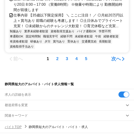
り20日 8:00～17:00 （実働8時間） ※物量や時期により 勤務開始時
間が前後します
仕事内容 【35歳以下限定採用】 ＼ ここに注目！ ／ ◎月給20万円以
上＋賞与あり 前職の経験も考慮します！ ◎土日休みでプライベート
充実！ ◎未経験からのチャレンジ大歓迎！ ◎育児休暇など充実...
制服あり
業界未経験者歓迎
資格取得支援あり
バイク通勤OK
学歴不問
車通勤OK
固定時間制
職場見学可
経験不問
未経験者歓迎
午前
経験者歓迎
有資格者歓迎
研修あり
夕方
賞与あり
育休あり
交通費支給
長期歓迎
資格取得手当あり
前へ
次へ
1
2
3
4
5
静岡県短大のアルバイト・バイト求人情報一覧
求人の詳細を表示
都道府県を変更
関連キーワード
静岡県 短大卒
静岡県 短
静岡県 高校生短期
静岡県 短期 高校生
静岡県 短発
バイトTOP
静岡県短大のアルバイト・バイト・求人