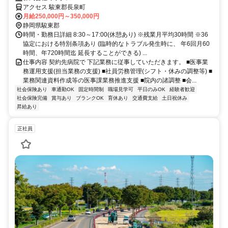
アクセス 駿東郡長泉町
月給250,000円～350,000円
静岡県駿東郡
時間・勤務日詳細 8:30～17:00(休憩あり) ※残業月平均30時間 ※36
協定における特別条項あり (臨時的なトラブル発生時に、 年6回月60
時間、年720時間迄 延長することができる) ...
仕事内容 契約先病院で 下記業務に従事していただきます。 ■医事業
務運用支援(担当業務の支援) ■社員労務管理(シフト・休みの調整等) ■
業務関連資料作成等の医事課業務推進支援 ■院内の諸調整 ■会...
社会保険あり
車通勤OK
固定時間制
職場見学可
平日のみOK
経験者歓迎
社会保険完備
賞与あり
ブランクOK
育休あり
交通費支給
土日祝休み
昇給あり
正社員