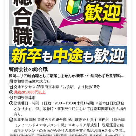
警備会社の総合職
静岡エリア/総合職として活躍しませんか/新卒・中途問わず歓迎/転勤な
し/未経験から管理職候補を育成
協和警備保障株式会社
交通アクセス JR東海道本線「片浜駅」より徒歩15分
月給285,000円以上
静岡県沼津市
勤務曜日・時間 ［日勤］9:00～18:00(休憩1時間) ※基本は日勤勤務
となります、但し緊急時・事案発生時においては別時間帯勤務の場合
有り。
募集要項 職種 警備会社の総合職 雇用形態 正社員 仕事内容 【総合職
（フィールド＆マネジメント職）※キャリア形成型】 現場運営と組
織マネジメントの両面から会社の成長を支える総合職 ■スタッフ管...
業界未経験者歓迎
固定時間制
経験不問
未経験者歓迎
長期歓迎
賞与年2回あり