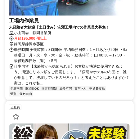
工場内作業員
未経験者大歓迎【土日休み】洗濯工場内での作業員大募集！
小山商会 静岡営業所
月給195,000円以上
静岡県静岡市葵区
勤務時間 実働時間：8時間/日 平均勤務日数：1ヶ月あたり20日 ・勤
務曜日：月・火・水・木・金・祝 ・勤務時間： [1] 08:30～17:30 ・
最低勤務日数（週）：5日
仕事内容 【未経験から始められる】お客様が快適に使用できるよ
う、清潔なリネン類をご用意します。 「病院やホテルの布団は、誰
が用意して、洗濯しているのだろう？」と考えたことはありますか？
実は、これが私...
学歴不問
車通勤OK
固定時間制
経験不問
賞与あり
交通費支給
髪型・髪色自由
正社員