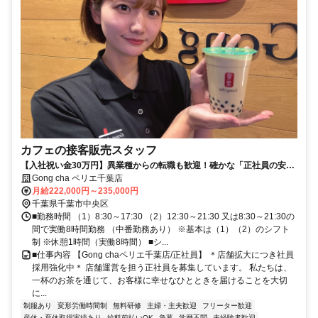
カフェの接客販売スタッフ
【入社祝い金30万円】異業種からの転職も歓迎！確かな「正社員の安
定」を手に入れませんか？ 充実の手当＆年休107日で、プライベートの
Gong cha ペリエ千葉店
時間もガッチリ守れます！
月給222,000円～235,000円
千葉県千葉市中央区
■勤務時間 （1）8:30～17:30 （2）12:30～21:30 又は8:30～21:30の
間で実働8時間勤務 （中番勤務あり） ※基本は（1）（2）のシフト
制 ※休憩1時間（実働8時間） ■シ...
■仕事内容 【Gong chaペリエ千葉店/正社員】 ＊店舗拡大につき社員
採用強化中＊ 店舗運営を担う正社員を募集しています。 私たちは、
一杯のお茶を通じて、お客様に幸せなひとときを届けることを大切
に...
制服あり
変形労働時間制
無料研修
主婦・主夫歓迎
フリーター歓迎
産休・育休取得実績あり
給料前払いOK
急募
学歴不問
未経験者歓迎