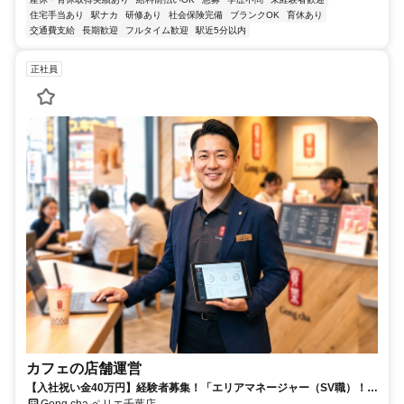
住宅手当あり
駅ナカ
研修あり
社会保険完備
ブランクOK
育休あり
交通費支給
長期歓迎
フルタイム歓迎
駅近5分以内
正社員
カフェの店舗運営
【入社祝い金40万円】経験者募集！「エリアマネージャー（SV職）！」