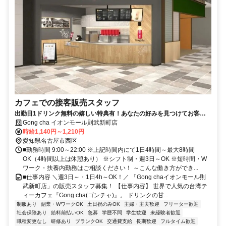
カフェでの接客販売スタッフ
出勤日1ドリンク無料の嬉しい特典有！あなたの好みを見つけてお客様
にもオススメしましょう♪
Gong cha イオンモール則武新町店
時給1,140円～1,210円
愛知県名古屋市西区
■勤務時間 9:00～22:00 ※上記時間内にて1日4時間～最大8時間
OK（4時間以上は休憩あり） ※シフト制・週3日～OK ※短時間・W
ワーク・扶養内勤務はご相談ください！ ～こんな働き方ができ...
■仕事内容 ＼週3日～・1日4h～OK！／ 「Gong chaイオンモール則
武新町店」の販売スタッフ募集！ 【仕事内容】 世界で人気の台湾テ
ィーカフェ『Gong cha(ゴンチャ)』。 ドリンクの甘...
制服あり
副業・WワークOK
土日祝のみOK
主婦・主夫歓迎
フリーター歓迎
社会保険あり
給料前払いOK
急募
学歴不問
学生歓迎
未経験者歓迎
職種変更なし
研修あり
ブランクOK
交通費支給
長期歓迎
フルタイム歓迎