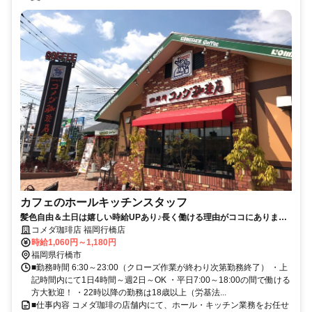
カフェのホールキッチンスタッフ
髪色自由＆土日は嬉しい時給UPあり♪長く働ける理由がココにありま
す！
コメダ珈琲店 福岡行橋店
時給1,060円～1,180円
福岡県行橋市
■勤務時間 6:30～23:00（クローズ作業が終わり次第勤務終了） ・上
記時間内にて1日4時間～週2日～OK ・平日7:00～18:00の間で働ける
方大歓迎！ ・22時以降の勤務は18歳以上（労基法...
■仕事内容 コメダ珈琲の店舗内にて、ホール・キッチン業務をお任せ