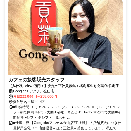
カフェの接客販売スタッフ
【入社祝い金40万円！】安定の正社員募集！福利厚生も充実◎(住宅手
当/社宅・結婚・出産祝い金制度etc）
Gong cha アスナル金山店
月給222,000円～258,000円
愛知県名古屋市中区
■勤務時間 （1）8:30～17:30 （2）13:30～22:30 ※（1）（2）のシ
フト制で休憩1時間（実働8時間） または8:30～22:30の間で実働8時
間勤務 ■シフト ※シフト・収入例 ...
■仕事内容 【Gong chaアスナル金山店/正社員】 ＊店舗拡大につき社
員採用強化中＊ 店舗運営を担う正社員を募集しています。 私たち