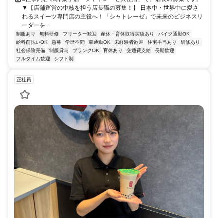
▼【店舗運営の中核を担う店長職の募集！】 日本中・世界中に愛さ
れるスイーツ専門店の主役へ！「シャトレーゼ」で未来のビジネスリ
ーダーを...
制服あり
無料研修
フリーター歓迎
産休・育休取得実績あり
バイク通勤OK
給料前払いOK
急募
学歴不問
車通勤OK
未経験者歓迎
住宅手当あり
研修あり
社会保険完備
制服貸与
ブランクOK
育休あり
交通費支給
長期歓迎
フルタイム歓迎
シフト制
正社員