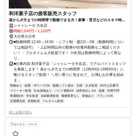
和洋菓子店の接客販売スタッフ
昼から夕方までの時間帯で勤務できる方！家事・育児などのスキマ時間
にシャトレーゼで楽しく働きましょう！
シャトレーゼ 大在店
時給1,040円～1,120円
大分県大分市
■勤務時間 12:40～16:50 ・シフト制・週2日～OK（勤務時間につい
ては相談可） ・上記時間以外の勤務や扶養内勤務もご相談くださ
い！ ・フルタイムも大歓迎です！ ※休憩は勤務時間によって異な
り...
■仕事内容 和洋菓子店「シャトレーゼ大在店」でアルバイトスタッフ
を募集します！ 昼から夕方までの時間帯（12時40分-16時50分）に
働けるスタッフ歓迎！ ＼甘い香りに包まれて、心弾むお仕事を始め
ま...
制服あり
副業・WワークOK
隔週シフト提出
主婦・主夫歓迎
60代も応募可
フリーター歓迎
社会保険あり
バイク通勤OK
給料前払いOK
急募
学歴不問
車通勤OK
学生歓迎
未経験者歓迎
職種変更なし
研修あり
ブランクOK
交通費支給
長期歓迎
フルタイム歓迎
同じ企業の求人
アルバイト・パート