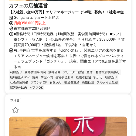
カフェの店舗運営
【入社祝い金40万円】エリアマネージャー（SV職）募集！！社宅や住宅
手当など福利厚生も充実♪入社祝い金あり！
Gongcha エキュート上野店
月給358,000円以上
東京都東京23区台東区
■勤務時間 1日9時間勤務（1時間休憩、実労働時間8時間） ■シフト
※シフト・収入例 【下記条件の場合】 ＊月額給与：358,000円 ＊賃
貸家賃70,000円 ＊配偶者1名、子供2名 ＊自宅から...
■仕事内容 世界を席巻する『Gong cha』。関東エリアの未来を創る
エリアマネージャー候補を募集！ 世界中で愛されるグローバルティ
ーカフェブランド『ゴンチャ』。 現在、関東エリアで9店舗を展開す
る当...
制服あり
変形労働時間制
無料研修
フリーター歓迎
産休・育休取得実績あり
給料前払いOK
急募
学歴不問
住宅手当あり
経験者歓迎
駅ナカ
研修あり
社会保険完備
ブランクOK
育休あり
交通費支給
長期歓迎
フルタイム歓迎
駅近5分以内
ピアスOK
正社員