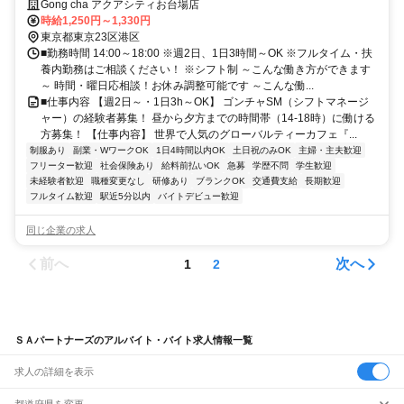
チャでの経験を活かして高時給スタート！
Gong cha アクアシティお台場店
時給1,250円～1,330円
東京都東京23区港区
■勤務時間 14:00～18:00 ※週2日、1日3時間～OK ※フルタイム・扶
養内勤務はご相談ください！ ※シフト制 ～こんな働き方ができます
～ 時間・曜日応相談！お休み調整可能です ～こんな働...
■仕事内容 【週2日～・1日3h～OK】 ゴンチャSM（シフトマネージ
ャー）の経験者募集！ 昼から夕方までの時間帯（14-18時）に働ける
方募集！ 【仕事内容】 世界で人気のグローバルティーカフェ『...
制服あり
副業・WワークOK
1日4時間以内OK
土日祝のみOK
主婦・主夫歓迎
フリーター歓迎
社会保険あり
給料前払いOK
急募
学歴不問
学生歓迎
未経験者歓迎
職種変更なし
研修あり
ブランクOK
交通費支給
長期歓迎
フルタイム歓迎
駅近5分以内
バイトデビュー歓迎
同じ企業の求人
前へ
次へ
1
2
ＳＡパートナーズのアルバイト・バイト求人情報一覧
求人の詳細を表示
都道府県を変更