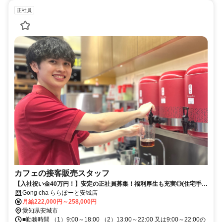
正社員
カフェの接客販売スタッフ
【入社祝い金40万円！】安定の正社員募集！福利厚生も充実◎(住宅手
当/社宅・結婚・出産祝い金制度etc）
Gong cha ららぽーと安城店
月給222,000円～258,000円
愛知県安城市
■勤務時間 （1）9:00～18:00 （2）13:00～22:00 又は9:00～22:00の