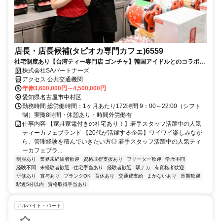
店長・店長候補(タピオカ専門カフェ)6559
社宅制度あり【台湾ティー専門店 ゴンチャ】韓国アイドルとのコラボも
あり♪ 男女問わずで飲食未経験も可
株式会社SAパートナーズ
アクセス 公共交通機関
年俸3,600,000円～4,500,000円
愛知県名古屋市中村区
勤務時間 総労働時間：1ヶ月あたり172時間 9：00～22:00（シフト
制）実働8時間・休憩あり・時間外労働有
仕事内容 【家具家電付きの社宅あり！】若手スタッフ活躍中の人気
ティーカフェブランド 【20代が活躍する企業】ワイワイ楽しみなが
ら、管理経験を積んでいきたい方◎ 若手スタッフ活躍中の人気ティ
ーカフェブラ...
制服あり
業界未経験者歓迎
資格取得支援あり
フリーター歓迎
学歴不問
経験不問
未経験者歓迎
住宅手当あり
経験者歓迎
駅ナカ
有資格者歓迎
研修あり
賞与あり
ブランクOK
育休あり
交通費支給
まかないあり
長期歓迎
駅近5分以内
資格取得手当あり
アルバイト・パート