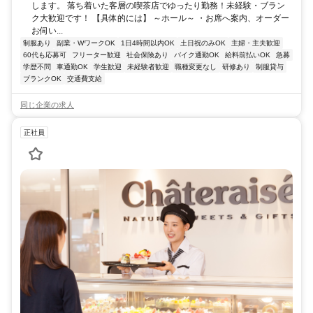
します。 落ち着いた客層の喫茶店でゆったり勤務！未経験・ブラン
ク大歓迎です！ 【具体的には】 ～ホール～ ・お席へ案内、オーダー
お伺い...
制服あり
副業・WワークOK
1日4時間以内OK
土日祝のみOK
主婦・主夫歓迎
60代も応募可
フリーター歓迎
社会保険あり
バイク通勤OK
給料前払いOK
急募
学歴不問
車通勤OK
学生歓迎
未経験者歓迎
職種変更なし
研修あり
制服貸与
ブランクOK
交通費支給
同じ企業の求人
正社員