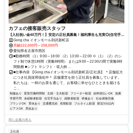
カフェの接客販売スタッフ
【入社祝い金40万円！】安定の正社員募集！福利厚生も充実◎(住宅手
当/社宅・結婚・出産祝い金制度etc）
Gong cha イオンモール則武新町店
月給222,000円～258,000円
愛知県名古屋市西区
■勤務時間 （1）9:00～18:00 （2）13:00～22:00 ※（1）（2）のシ
フト制で休憩1時間（実働8時間） または9:00～22:00の間で実働8時
間勤務 ■シフト ※シフト・収入例 ...
■仕事内容 【Gong chaイオンモール則武新町店/正社員】 ＊店舗拡大
につき社員採用強化中＊ 店舗運営を担う正社員を募集しています。
私たちは、一杯のお茶を通じて、お客様に幸せなひとときを届ける
こ...
制服あり
変形労働時間制
主婦・主夫歓迎
フリーター歓迎
給料前払いOK
急募
学歴不問
未経験者歓迎
住宅手当あり
経験者歓迎
研修あり
社会保険完備
ブランクOK
育休あり
交通費支給
長期歓迎
フルタイム歓迎
駅近5分以内
ピアスOK
昇給あり
同じ企業の求人
正社員