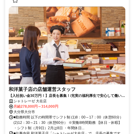
和洋菓子店の店舗運営スタッフ
【入社祝い金30万円！】店長を募集！/充実の福利厚生で安心して働いて
みませんか？（住宅手当/社宅・結婚・出産祝い金制度あり）
シャトレーゼ 大在店
月給278,000円～314,000円
大分県大分市
■勤務時間 以下の時間帯でシフト制 (1)8：00～17：00（休憩60分）
(2)12：30～21：30（休憩60分） ※実働8時間勤務 【休日・休暇】
・シフト制（月9日）2月は8日 ・年間休日...
■仕事内容 和洋菓子店「シャトレーゼ大在店」で、店長の募集です。