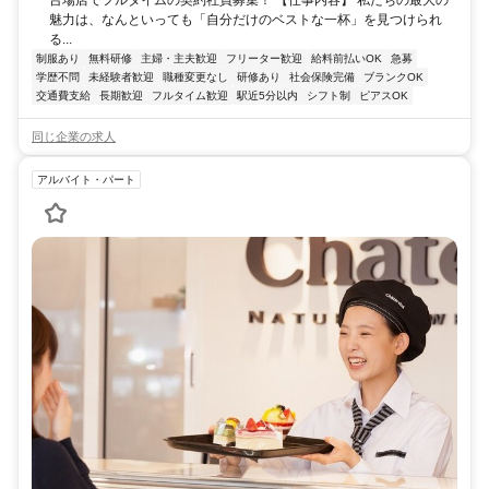
台場店でフルタイムの契約社員募集！ 【仕事内容】 私たちの最大の
魅力は、なんといっても「自分だけのベストな一杯」を見つけられ
る...
制服あり
無料研修
主婦・主夫歓迎
フリーター歓迎
給料前払いOK
急募
学歴不問
未経験者歓迎
職種変更なし
研修あり
社会保険完備
ブランクOK
交通費支給
長期歓迎
フルタイム歓迎
駅近5分以内
シフト制
ピアスOK
同じ企業の求人
アルバイト・パート