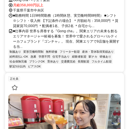
充実の福利厚生あり（住宅手当/単身赴任手当/賞与etc…）
Gong cha ペリエ千葉店
月給358,000円以上
千葉県千葉市中央区
■勤務時間 1日9時間勤務（1時間休憩、実労働時間8時間） ■シフト
※シフト・収入例 【下記条件の場合】 ＊月額給与：358,000円 ＊賃
貸家賃70,000円 ＊配偶者1名、子供2名 ＊自宅から...
■仕事内容 世界を席巻する『Gong cha』。関東エリアの未来を創る
エリアマネージャー候補を募集！ 世界中で愛されるグローバルティ
ーカフェブランド『ゴンチャ』。 現在、関東エリアで9店舗を展開す
る当...
制服あり
変形労働時間制
無料研修
フリーター歓迎
産休・育休取得実績あり
給料前払いOK
急募
学歴不問
住宅手当あり
経験者歓迎
駅ナカ
研修あり
社会保険完備
ブランクOK
育休あり
交通費支給
長期歓迎
フルタイム歓迎
駅近5分以内
ピアスOK
正社員