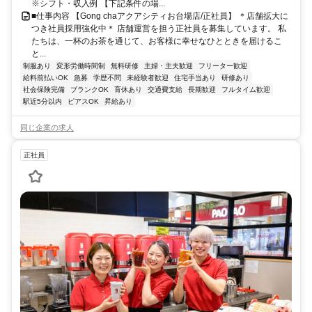
※シフト・収入例 【下記条件の場...
■仕事内容 【Gong chaアクアシティお台場店/正社員】 ＊店舗拡大に
つき社員採用強化中＊ 店舗運営を担う正社員を募集しています。 私
たちは、一杯のお茶を通じて、お客様に幸せなひとときを届けるこ
と...
制服あり
変形労働時間制
無料研修
主婦・主夫歓迎
フリーター歓迎
給料前払いOK
急募
学歴不問
未経験者歓迎
住宅手当あり
研修あり
社会保険完備
ブランクOK
育休あり
交通費支給
長期歓迎
フルタイム歓迎
駅近5分以内
ピアスOK
昇給あり
同じ企業の求人
正社員