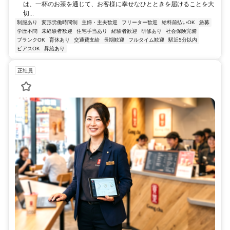
は、一杯のお茶を通じて、お客様に幸せなひとときを届けることを大
切...
制服あり
変形労働時間制
主婦・主夫歓迎
フリーター歓迎
給料前払いOK
急募
学歴不問
未経験者歓迎
住宅手当あり
経験者歓迎
研修あり
社会保険完備
ブランクOK
育休あり
交通費支給
長期歓迎
フルタイム歓迎
駅近5分以内
ピアスOK
昇給あり
正社員