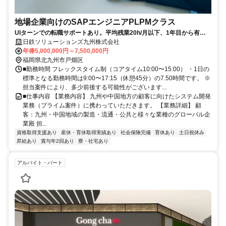
地場企業向けのSAPエンジニアPLPMクラス
UIターンでの転職サポートあり。平均残業20h/月以下、1年目から有給
20日付与。深夜残業・休日出勤は原則禁止。
日鉄ソリューションズ九州株式会社
年俸5,000,000円～7,500,000円
福岡県北九州市戸畑区
■勤務時間 フレックスタイム制（コアタイム10:00〜15:00） ・1日の
標準となる勤務時間は9:00〜17:15（休憩45分）の7.50時間です。 ※
担当案件により、多少前後する可能性がございます...
■仕事内容 【業務内容】 九州や中国地方の顧客に向けたシステム開発
業務（プライム案件）に携わっていただきます。 【業務詳細】 顧
客：九州・中国地域の製造・流通・公共と様々な業種のグローバル企
業殿 担...
資格取得支援あり
産休・育休取得実績あり
社会保険完備
育休あり
土日祝休み
昇給あり
賞与年2回あり
寮・社宅あり
アルバイト・パート