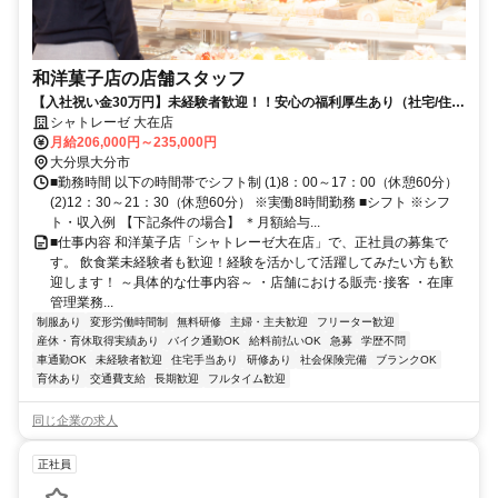
和洋菓子店の店舗スタッフ
【入社祝い金30万円】未経験者歓迎！！安心の福利厚生あり（社宅/住宅
手当/交通費/結婚出産祝い金制度etc…）
シャトレーゼ 大在店
月給206,000円～235,000円
大分県大分市
■勤務時間 以下の時間帯でシフト制 (1)8：00～17：00（休憩60分）
(2)12：30～21：30（休憩60分） ※実働8時間勤務 ■シフト ※シフ
ト・収入例 【下記条件の場合】 ＊月額給与...
■仕事内容 和洋菓子店「シャトレーゼ大在店」で、正社員の募集で
す。 飲食業未経験者も歓迎！経験を活かして活躍してみたい方も歓
迎します！ ～具体的な仕事内容～ ・店舗における販売･接客 ・在庫
管理業務...
制服あり
変形労働時間制
無料研修
主婦・主夫歓迎
フリーター歓迎
産休・育休取得実績あり
バイク通勤OK
給料前払いOK
急募
学歴不問
車通勤OK
未経験者歓迎
住宅手当あり
研修あり
社会保険完備
ブランクOK
育休あり
交通費支給
長期歓迎
フルタイム歓迎
同じ企業の求人
正社員