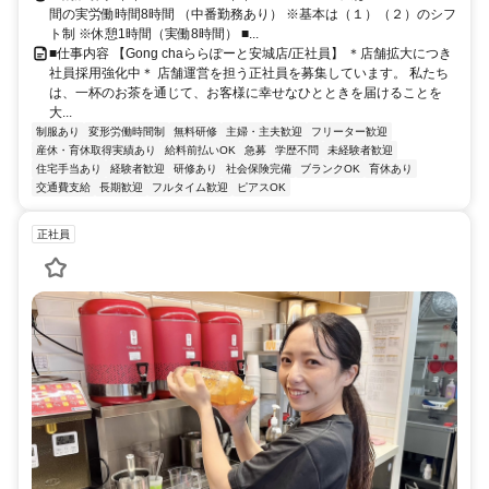
間の実労働時間8時間 （中番勤務あり） ※基本は（１）（２）のシフ
ト制 ※休憩1時間（実働8時間） ■...
■仕事内容 【Gong chaららぽーと安城店/正社員】 ＊店舗拡大につき
社員採用強化中＊ 店舗運営を担う正社員を募集しています。 私たち
は、一杯のお茶を通じて、お客様に幸せなひとときを届けることを
大...
制服あり
変形労働時間制
無料研修
主婦・主夫歓迎
フリーター歓迎
産休・育休取得実績あり
給料前払いOK
急募
学歴不問
未経験者歓迎
住宅手当あり
経験者歓迎
研修あり
社会保険完備
ブランクOK
育休あり
交通費支給
長期歓迎
フルタイム歓迎
ピアスOK
正社員