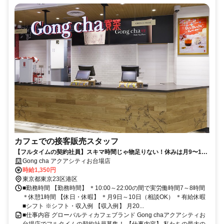
カフェでの接客販売スタッフ
【フルタイムの契約社員】スキマ時間じゃ物足りない！休みは月9〜10
日、自分らしいフルタイム！
Gong cha アクアシティお台場店
時給1,350円
東京都東京23区港区
■勤務時間 【勤務時間】 ＊10:00～22:00の間で実労働時間7～8時間
＊休憩1時間 【休日・休暇】 ＊月9日～10日（相談OK） ＊有給休暇
■シフト ※シフト・収入例 【収入例】 月20...
■仕事内容 グローバルティカフェブランド Gong chaアクアシティお