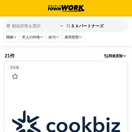
ＳＡパートナーズ
職種
求人の特徴
給与
雇用形態
21件
関連度順
正社員