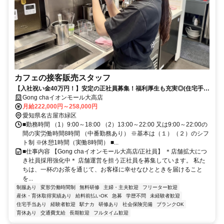
カフェの接客販売スタッフ
【入社祝い金40万円！】安定の正社員募集！福利厚生も充実◎(住宅手
当/社宅・結婚・出産祝い金制度etc）
Gong chaイオンモール大高店
月給222,000円～258,000円
愛知県名古屋市緑区
■勤務時間 （1）9:00～18:00 （2）13:00～22:00 又は9:00～22:00の
間の実労働時間8時間 （中番勤務あり） ※基本は（１）（２）のシフ
ト制 ※休憩1時間（実働8時間） ■...
■仕事内容 【Gong chaイオンモール大高店/正社員】 ＊店舗拡大につ
き社員採用強化中＊ 店舗運営を担う正社員を募集しています。 私た
ちは、一杯のお茶を通じて、お客様に幸せなひとときを届けること
を...
制服あり
変形労働時間制
無料研修
主婦・主夫歓迎
フリーター歓迎
産休・育休取得実績あり
給料前払いOK
急募
学歴不問
未経験者歓迎
住宅手当あり
経験者歓迎
駅ナカ
研修あり
社会保険完備
ブランクOK
育休あり
交通費支給
長期歓迎
フルタイム歓迎