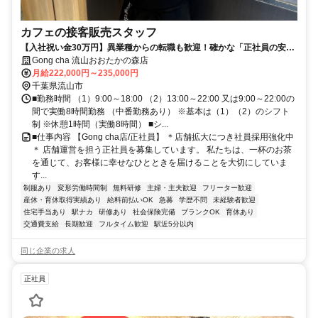
カフェの接客販売スタッフ
【入社祝い金30万円】異業種からの転職も歓迎！確かな「正社員の安
定」を手に入れませんか？ 充実の手当＆年休107日で、プライベートの
Gong cha 流山おおたかの森店
時間もガッチリ守れます！
月給222,000円～235,000円
千葉県流山市
■勤務時間 （1）9:00～18:00 （2）13:00～22:00 又は9:00～22:00の
間で実働8時間勤務 （中番勤務あり） ※基本は（1）（2）のシフト
制 ※休憩1時間（実働8時間） ■シ...
■仕事内容 【Gong cha店/正社員】 ＊店舗拡大につき社員採用強化中
＊ 店舗運営を担う正社員を募集しています。 私たちは、一杯のお茶
を通じて、お客様に幸せなひとときを届けることを大切にしていま
す...
制服あり
変形労働時間制
無料研修
主婦・主夫歓迎
フリーター歓迎
産休・育休取得実績あり
給料前払いOK
急募
学歴不問
未経験者歓迎
住宅手当あり
駅ナカ
研修あり
社会保険完備
ブランクOK
育休あり
交通費支給
長期歓迎
フルタイム歓迎
駅近5分以内
同じ企業の求人
正社員