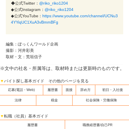
◆公式Twitter：
@riko_riko1204
◆公式Instagram：
@riko_riko1204
◆公式YouTube：
https://www.youtube.com/channel/UCNu3
4YYiqUC1XuA3vBmmBFg
編集：ぽっくんワールド企画
撮影：河井彩美
取材・文：荒垣信子
※文中の社名・所属等は、取材時または更新時のものです。
▼
バイト探し基本ガイド その他のページを見る
応募(電話・Web)
履歴書
面接
辞め方
初日・入社後
法律
税金
社会保険・労働保険
▼
転職（社員）基本ガイド
履歴書
職務経歴書/自己PR