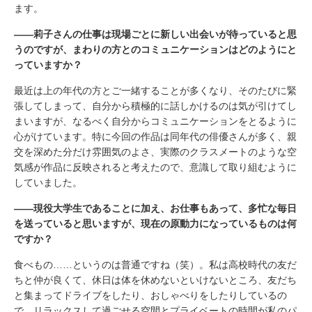
ます。
――莉子さんの仕事は現場ごとに新しい出会いが待っていると思
うのですが、まわりの方とのコミュニケーションはどのようにと
っていますか？
最近は上の年代の方とご一緒することが多くなり、そのたびに緊
張してしまって、自分から積極的に話しかけるのは気が引けてし
まいますが、なるべく自分からコミュニケーションをとるように
心がけています。特に今回の作品は同年代の俳優さんが多く、親
交を深めた分だけ雰囲気のよさ、実際のクラスメートのような空
気感が作品に反映されると考えたので、意識して取り組むように
していました。
――現役大学生であることに加え、お仕事もあって、多忙な毎日
を送っていると思いますが、現在の原動力になっているものは何
ですか？
食べもの……というのは普通ですね（笑）。私は高校時代の友だ
ちと仲が良くて、休日は体を休めないといけないところ、友だち
と集まってドライブをしたり、おしゃべりをしたりしているの
で、リラックスして過ごせる空間とプライベートの時間が私のパ