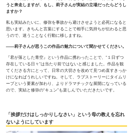
うと奔走しますが、もし、莉子さんが実結の立場だったらどうし
ますか？
私も実結みたいに、修弥を事故から避けさせようと必死になると
思います。きちんと言葉にすることで相手に気持ちが伝わると思
うので、迷うことなく行動に移しますね。
――莉子さんが思うこの作品の魅力について聞かせてください。
『君が落とした青空』という作品に携わったことで、“１日ずつ
存在している日々”は当たり前ではないと感じました。作品を観
てくださる方にとって、日常の大切さを改めて見つめ直すきっか
けになればうれしいですね。そして、ラブストーリーにタイムリ
ープという要素が加わり、よりドラマチックな展開になっている
ので、実結と修弥の“キュン”も楽しんでいただきたいです。
「挨拶だけはしっかりしなさい」という母の教えを忘れ
ないようにしています