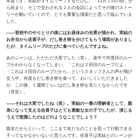
本道です。実結がタイムリープするたびに、「11月１日の朝」か
ら始まり、そこで交わされる２人の会話によってその後のストー
リーが動いていくので、とても重要な場面だと思って臨んでいま
した。
――登校中のやりとりの後にはお昼休みの光景が描かれ、実結の
お弁当から佐喜子が、だし巻き卵を分けてもらう場面がありまし
たが、タイムリープのたびに食べていたんですよね。
あのシーンは、ただただ大変でした（笑）。途中で何度目のルー
プかわからなくなってしまい、「これは２回目のループだよ」
「これは３回目のループだから」というスタッフさんの声が飛び
交う中、何度もだし巻き卵を食べて。おいしくいただきました
が、この後、１週間ぐらいはだし巻き卵を見たくなかったです
（苦笑）。
――それは大変でしたね（笑）。実結の一番の理解者として、親
身になって支える佐喜子はとても素敵な女の子でしたが、演じる
うえで意識したのはどのようなことでしょう？
親友だからといって、ここまで友だちのことを思って行動できる
子ってなかなかいないと思うんです。佐喜子は実結とのシーンが