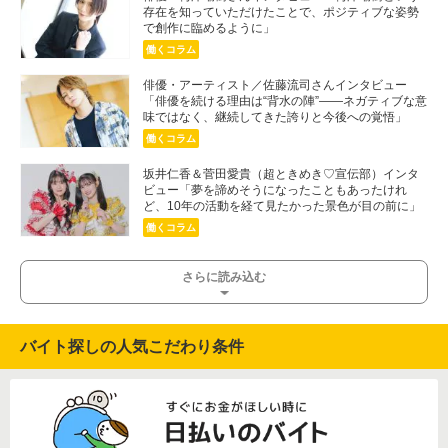
存在を知っていただけたことで、ポジティブな姿勢
で創作に臨めるように」
働くコラム
俳優・アーティスト／佐藤流司さんインタビュー
「俳優を続ける理由は“背水の陣”――ネガティブな意
味ではなく、継続してきた誇りと今後への覚悟」
働くコラム
坂井仁香＆菅田愛貴（超ときめき♡宣伝部）インタ
ビュー「夢を諦めそうになったこともあったけれ
ど、10年の活動を経て見たかった景色が目の前に」
働くコラム
さらに読み込む
バイト探しの人気こだわり条件