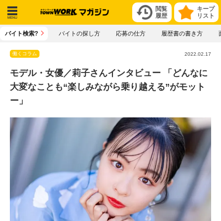
閲覧
キープ
履歴
リスト
メニ
バイト検索?
バイトの探し方
応募の仕方
履歴書の書き方
ュー
働くコラム
2022.02.17
モデル・女優／莉子さんインタビュー 「どんなに
大変なことも“楽しみながら乗り越える”がモット
ー」