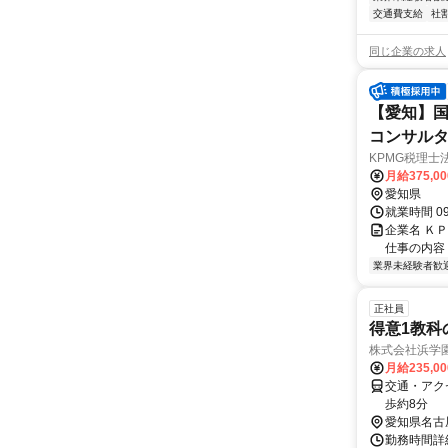
交通費支給
社
同じ企業の求人
【愛知】国
コンサル
KPMG税理士
月給375,0
愛知県
就業時間 0
企業名 Ｋ
仕事の内容
業界未経験者歓
正社員
得意1教科
株式会社浜学
月給235,0
交通・アク
歩約8分
愛知県名古
勤務時間詳細