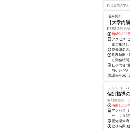
同じ企業の求人
業務委託
【大学内講
PSES公務員
時給3,000
アクセス: ご出講いただく大学によります。 原則としてご住所から近い大学を依頼しますが、遠方の場合は別
途ご相談し
愛知県名古
勤務時間・
り勤務時間が異
仕事内容:
当いただき
週1日からOK
アルバイト・パ
個別指導の
個別教室のト
時給1,350
アクセス 
分、ＪＲ武
愛知県大府
勤務時間 