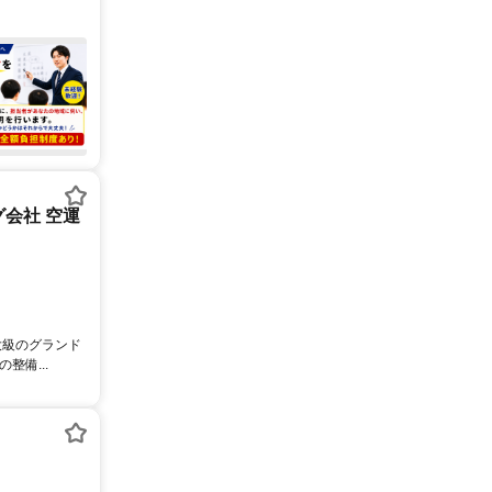
会社 空運
大級のグランド
備...