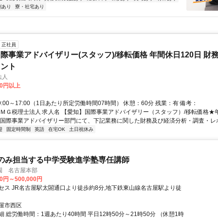
割あり
寮・社宅あり
正社員
際事業アドバイザリー(スタッフ)/移転価格 年間休日120日 財務
タント
法人
00円以上
9:00～17:00（1日あたり所定労働時間07時間） 休憩：60分 残業：有 備考：
ＰＭＧ税理士法人 求人名 【愛知】国際事業アドバイザリー（スタッフ）/移転価格★年
 国際事業アドバイザリー部門にて、下記業務に関した財務及び経済分析・調査・レポ.
迎
固定時間制
英語
在宅OK
土日祝休み
のみ担当する中学受験進学塾専任講師
園 名古屋本部
00円～500,000円
セス JR名古屋駅太閤通口より徒歩約8分,地下鉄東山線名古屋駅より徒
屋市西区
 総労働時間：1週あたり40時間 平日12時50分～21時50分 （休憩1時