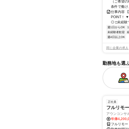
（ご希望の
条件で働け
仕事内容 
POINT！
◎ □未経験
週1日からOK
未経験者歓迎
週4日以上OK
同じ企業の求人
勤務地も選
正社員
フルリモート
アウンコンサ
年俸4,200,
フルリモー