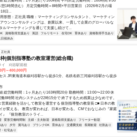
 総労働時間：1ヶ月あたり160時間 平均所定労働時間：160時間 9:00
（休憩1時間含む） 月定労働時間＝8時間×平日営業日 （2026年2月の場
8日...
雇用形態：正社員 職種：マーケティングコンサルタント、マーケティン
 アウンコンサルティングは、創業以来、一貫して企業のグローバルな
タルマーケティングを通じて支援し続けて...
K
資格取得支援あり
英語
フルリモート
在宅OK
育休あり
資格取得手当あり
土日祝休み
正社員
枠|個別指導塾の教室運営(総合職)
ライ 刈谷駅前校
00円～400,000円
セス JR東海道本線刈谷駅から徒歩1分、名鉄名鉄三河線刈谷駅から徒歩
市
 総労働時間：1ヶ月あたり163時間20分 勤務時間：13:00〜22:00 休
実働8時間 社内システムが22時15分で 終了するため残業は少なめです。
□ 営業経験を活かして教室を運営する 個別指導塾の教室長 □■ 日本の教
イが変える。 教育が変われば、日本が変わる。 CMでおなじみの『家庭
』 『個別教室のトライ...
迎
変形労働時間制
主婦・主夫歓迎
資格取得支援あり
フリーター歓迎
修あり
夕方
賞与あり
ブランクOK
育休あり
交通費支給
長期歓迎
社割あり
寮・社宅あり