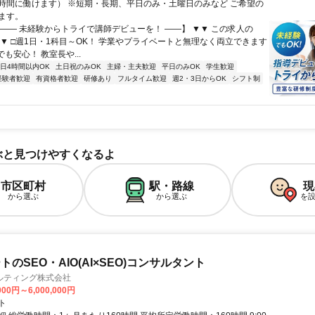
時間に働けます） ※短期・長期、平日のみ・土曜日のみなど ご希望の
ます。
【―― 未経験からトライで講師デビューを！ ――】 ▼▼ この求人の
 ▼▼ □週1日・1科目～OK！ 学業やプライベートと無理なく両立できます
でも安心！ 教室長や...
1日4時間以内OK
土日祝のみOK
主婦・主夫歓迎
平日のみOK
学生歓迎
経験者歓迎
有資格者歓迎
研修あり
フルタイム歓迎
週2・3日からOK
シフト制
ぶと見つけやすくなるよ
市区町村
駅・路線
現
から選ぶ
から選ぶ
を
のSEO・AIO(AI×SEO)コンサルタント
ルティング株式会社
000円～6,000,000円
ト