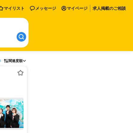
マイリスト
メッセージ
マイページ
求人掲載のご相談
存
関連度順