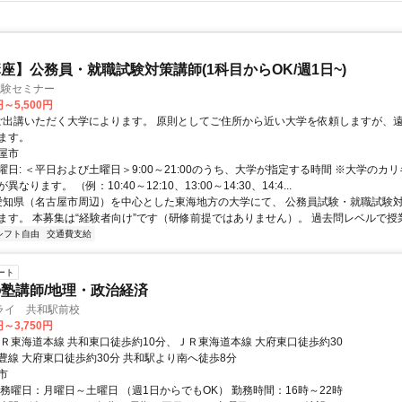
座】公務員・就職試験対策講師(1科目からOK/週1日~)
試験セミナー
円～5,500円
ます。
屋市
曜日: ＜平日および土曜日＞9:00～21:00のうち、大学が指定する時間 ※大学のカ
なります。 （例：10:40～12:10、13:00～14:30、14:4...
 愛知県（名古屋市周辺）を中心とした東海地方の大学にて、 公務員試験・就職試験
ます。 本募集は“経験者向け”です（研修前提ではありません）。 過去問レベルで授業.
シフト自由
交通費支給
ート
塾講師/地理・政治経済
ライ 共和駅前校
円～3,750円
ＪＲ東海道本線 共和東口徒歩約10分、ＪＲ東海道本線 大府東口徒歩約30
豊線 大府東口徒歩約30分 共和駅より南へ徒歩8分
市
勤務曜日：月曜日～土曜日 （週1日からでもOK） 勤務時間：16時～22時