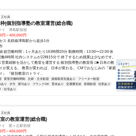
正社員
枠|個別指導塾の教室運営(総合職)
ライ 津島駅前校
00円～400,000円
セス 名鉄線津島駅から徒歩1分
市
 総労働時間：1ヶ月あたり163時間20分 勤務時間：13:00〜22:00 休
実働8時間 社内システムが22時15分で 終了するため残業は少なめです。
□ 営業経験を活かして教室を運営する 個別指導塾の教室長 □■ 日本の教
イが変える。 教育が変われば、日本が変わる。 CMでおなじみの『家庭
』 『個別教室のトライ...
迎
変形労働時間制
主婦・主夫歓迎
資格取得支援あり
フリーター歓迎
修あり
夕方
賞与あり
ブランクOK
育休あり
交通費支給
長期歓迎
社割あり
寮・社宅あり
正社員
室の教室運営(総合職)
ライ 星ヶ丘駅前校
00円～400,000円