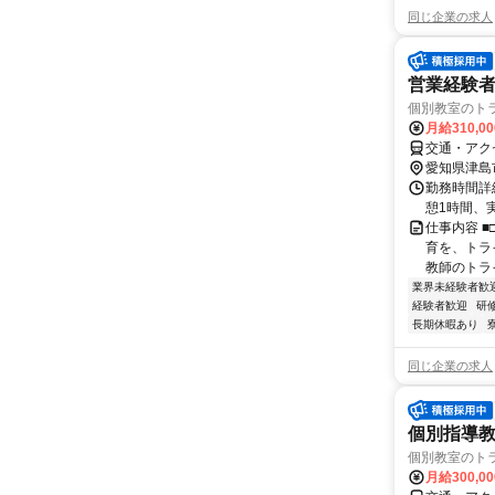
同じ企業の求人
営業経験者
個別教室のト
月給310,0
交通・アク
愛知県津島
勤務時間詳細
憩1時間、
仕事内容 ■
育を、トラ
教師のトライ
業界未経験者歓
経験者歓迎
研
長期休暇あり
同じ企業の求人
個別指導教
個別教室のト
月給300,0