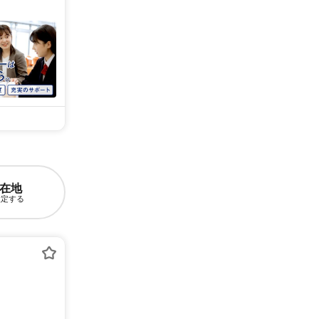
在地
設定する