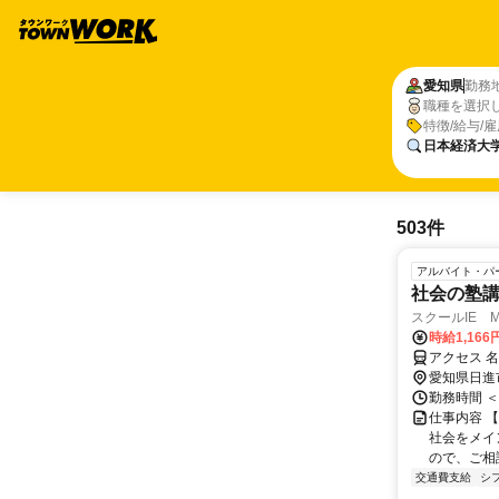
愛知県
勤務
職種を選択
特徴/給与/
日本経済大
503件
アルバイト・パ
社会の塾講師
スクールIE 
時給1,166
アクセス 名
愛知県日進
勤務時間 ＜
仕事内容 【
社会をメイ
ので、ご相談
交通費支給
シ