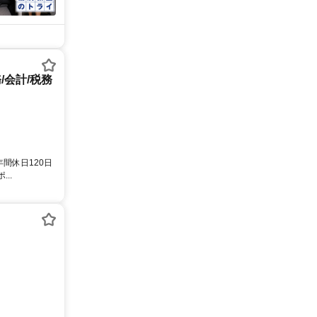
/会計/税務
間休日120日
..