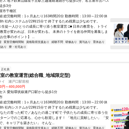
セス 地下鉄東山線星ヶ丘駅三越連絡通路から徒歩1分、名古屋市営バス
徒歩3分
屋市千種区
 総労働時間：1ヶ月あたり163時間20分 勤務時間：13:00～22:00 休
働8h 社内システムが22時15分で 終了するため残業は少なめです。
■□ 生徒一人ひとりの成長に寄り添う教室運営 □■ 日本の教育を、トライ
 教育が変われば、日本が変わる。 未来のトライを創る仲間を募集しま
お仕事のポイント】 ...
迎
変形労働時間制
資格取得支援あり
経験不問
研修あり
賞与あり
育休あり
割あり
寮・社宅あり
正社員
室の教室運営(総合職_地域限定型)
ライ 瀬戸口駅前校
00円～400,000円
セス 愛知環状線瀬戸口駅から徒歩1分
市
 総労働時間：1ヶ月あたり163時間20分 勤務時間：13:00～22:00 休
働8h 社内システムが22時15分で 終了するため残業は少なめです。
あなたの育った町で／あなたの過ごす町で 子供たちの成長に寄り添う仕
・Iターンでのご応募も、心から歓迎します！ 「地元に貢献したい」 「安
、キャリアを築きたい」 そんな...
迎
変形労働時間制
資格取得支援あり
経験不問
研修あり
賞与あり
育休あり