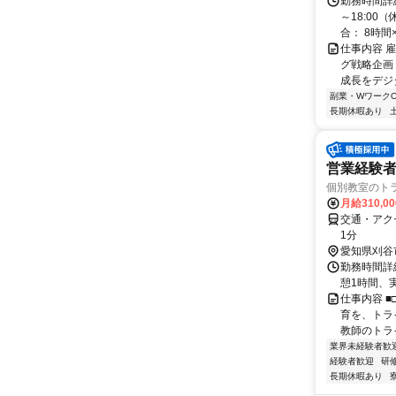
勤務時間詳細
～18:00
合： 8時間×1
仕事内容 
グ戦略企画
成長をデジ
副業・WワークO
長期休暇あり
営業経験者
個別教室のト
月給310,0
交通・アク
1分
愛知県刈谷
勤務時間詳細
憩1時間、
仕事内容 ■
育を、トラ
教師のトライ
業界未経験者歓
経験者歓迎
研
長期休暇あり