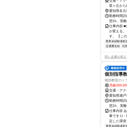
交通・アク
星ヶ丘から
愛知県名古
勤務時間詳細
憩1h、実
仕事内容 
が変える。
す。 【この
業界未経験者歓
交通費支給
社
同じ企業の求人
個別指導教
個別教室のト
月給300,0
交通・アク
愛知県瀬戸
勤務時間詳細
憩1h、実
仕事内容 
事です U
定した環境で
業界未経験者歓