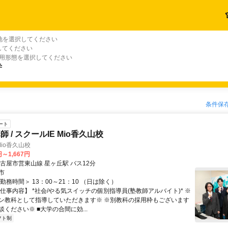
地を選択してください
してください
雇用形態を選択してください
学
条件保
ート
 / スクールIE Mio香久山校
Mio香久山校
円～1,667円
古屋市営東山線 星ヶ丘駅 バス12分
市
勤務時間＞ 13：00～21：10 （日は除く）
仕事内容】 *社会/やる気スイッチの個別指導員(塾教師アルバイト)* ※
ン教科として指導していただきます※ ※別教科の採用枠もございます
ください※ ■大学の合間に効...
フト制