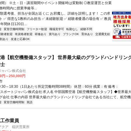
時間） ※土・日・講習期間やイベント開催時は変動制 ◎教室運営と分業
時間内に授業準備等...
書類選考後、担当が全国お近くに お邪魔し、詳細を説明します！ この求
 ✅ 得意な1教科のみ担当 ✅ 未経験歓迎 ✅ 経験者優遇の場合有 ✅ 教員
年間休日120日...
迎
変形労働時間制
フリーター歓迎
職場見学可
転勤なし
経験不問
経験者歓迎
有資格者歓迎
研修あり
賞与あり
ブランクOK
育休あり
交通費支給
割あり
友達と応募OK
港【航空機整備スタッフ】 世界最大級のグランドハンドリング
備士
ジャパン株式会社
00円～250,000円
市
9:30～18:30（1日あたり所定労働時間08時間） 休憩：60分 残業：有 備考：
イスポートジャパン株式会社 求人名 中部国際空港【航空機整備スタッフ】◆世界最
グ会社 仕事の内容 世界最大級のグランドハンドリング会社である当社にて、航空機の整
迎
変形労働時間制
英語
施工作業員
アクア 稲沢営業所