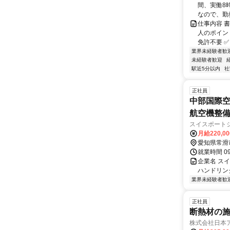
間、実働8
なので、勤務
仕事内容 
人のポイント
免許不要 ✅ 
業界未経験者歓
未経験者歓迎
駅近5分以内
社
正社員
中部国際空
航空機整
スイスポート
月給220,0
愛知県常滑
就業時間 0
企業名 ス
ハンドリン
業界未経験者歓
正社員
断熱材の
株式会社日本