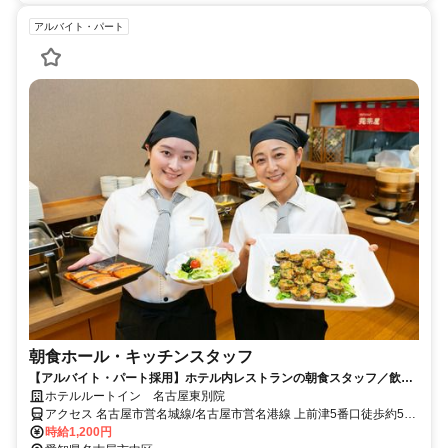
アルバイト・パート
朝食ホール・キッチンスタッフ
【アルバイト・パート採用】ホテル内レストランの朝食スタッフ／飲食
未経験歓迎！主婦(夫)さん活躍中
ホテルルートイン 名古屋東別院
アクセス 名古屋市営名城線/名古屋市営名港線 上前津5番口徒歩約5
分、名古屋市営鶴舞線 上前津5番口徒歩約5分、名古屋市営名城線/名
時給1,200円