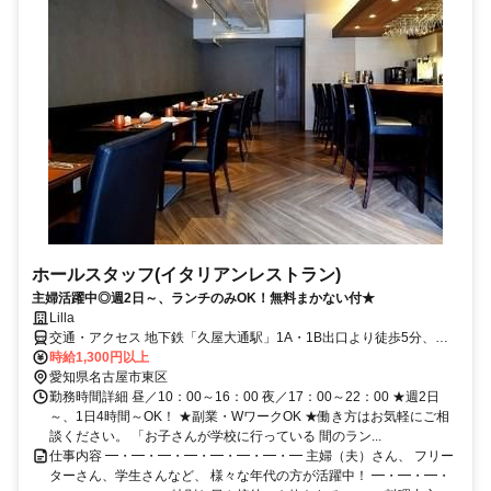
ホールスタッフ(イタリアンレストラン)
主婦活躍中◎週2日～、ランチのみOK！無料まかない付★
Lilla
交通・アクセス 地下鉄「久屋大通駅」1A・1B出口より徒歩5分、
「高岳駅」1番出口より徒歩12分 ★久屋大通公園”ケヤキヒロバ”から
時給1,300円以上
東へスグ！
愛知県名古屋市東区
勤務時間詳細 昼／10：00～16：00 夜／17：00～22：00 ★週2日
～、1日4時間～OK！ ★副業・WワークOK ★働き方はお気軽にご相
談ください。 「お子さんが学校に行っている 間のラン...
仕事内容 ━・━・━・━・━・━・━・━ 主婦（夫）さん、 フリー
ターさん、学生さんなど、 様々な年代の方が活躍中！ ━・━・━・