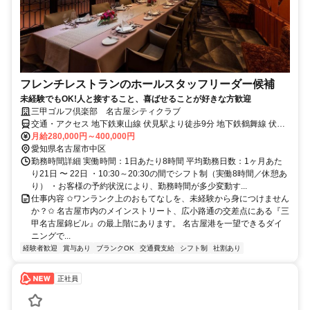
フレンチレストランのホールスタッフリーダー候補
未経験でもOK!人と接すること、喜ばせることが好きな方歓迎
三甲ゴルフ倶楽部 名古屋シティクラブ
交通・アクセス 地下鉄東山線 伏見駅より徒歩9分 地下鉄鶴舞線 伏見
駅より徒歩9分
月給280,000円～400,000円
愛知県名古屋市中区
勤務時間詳細 実働時間：1日あたり8時間 平均勤務日数：1ヶ月あた
り21日 〜 22日 ・10:30～20:30の間でシフト制（実働8時間／休憩あ
り） ・お客様の予約状況により、勤務時間が多少変動す...
仕事内容 ✩ワンランク上のおもてなしを、未経験から身につけません
か？✩ 名古屋市内のメインストリート、広小路通の交差点にある『三
甲名古屋錦ビル』の最上階にあります。 名古屋港を一望できるダイ
ニングで...
経験者歓迎
賞与あり
ブランクOK
交通費支給
シフト制
社割あり
正社員