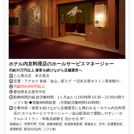
ホテル内京料理店のホールサービスマネージャー
月給35万円以上 接客を続けながら店舗運営へ
たん熊北店 名古屋店
交通・アクセス 各線「金山」駅スグ ＊旧名古屋ボストン美術館の入
る高層ビル「金山南ビル3Ｆ」
月給350,000円以上
愛知県名古屋市中区
勤務時間詳細 総労働時間：1ヶ月あたり192時間 10:30～21:00の間で
シフト制 ◆実働8時間程度 （月間総労働時間192時間）
仕事内容 ✅接客を続けながら店舗運営にも携われる ✅ホテル内京料理
店の ホールサービスマネージャー ✅金山駅直結で通勤しやすい ✅ホ
テルレストラン・和食店経験を 活かせる 🌸*…………………………...
制服あり
学歴不問
午前
経験者歓迎
有資格者歓迎
研修あり
夕方
交通費支給
長期歓迎
駅近5分以内
シフト制