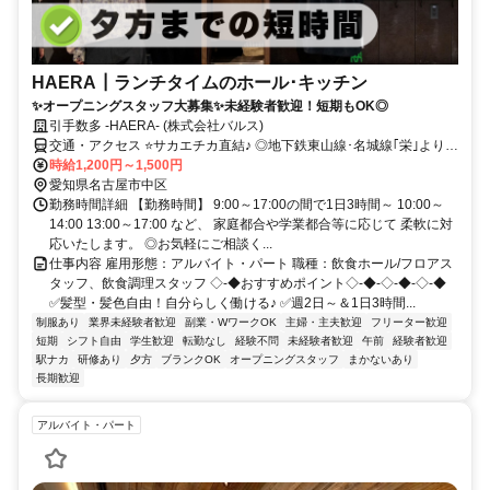
HAERA┃ランチタイムのホール･キッチン
✨オープニングスタッフ大募集✨未経験者歓迎！短期もOK◎
引手数多 -HAERA- (株式会社バルス)
交通・アクセス ⭐サカエチカ直結♪ ◎地下鉄東山線･名城線｢栄｣より徒
歩3分
時給1,200円～1,500円
愛知県名古屋市中区
勤務時間詳細 【勤務時間】 9:00～17:00の間で1日3時間～ 10:00～
14:00 13:00～17:00 など、 家庭都合や学業都合等に応じて 柔軟に対
応いたします。 ◎お気軽にご相談く...
仕事内容 雇用形態：アルバイト・パート 職種：飲食ホール/フロアス
タッフ、飲食調理スタッフ ◇-◆おすすめポイント◇-◆-◇-◆-◇-◆
✅髪型・髪色自由！自分らしく働ける♪ ✅週2日～＆1日3時間...
制服あり
業界未経験者歓迎
副業・WワークOK
主婦・主夫歓迎
フリーター歓迎
短期
シフト自由
学生歓迎
転勤なし
経験不問
未経験者歓迎
午前
経験者歓迎
駅ナカ
研修あり
夕方
ブランクOK
オープニングスタッフ
まかないあり
長期歓迎
アルバイト・パート