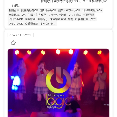
━・━・━・━・━ 特別な日や接待にも使われる コース料理中心の
お店...
制服あり
扶養内勤務OK
週1日からOK
副業・WワークOK
1日4時間以内OK
土日祝のみOK
主婦・主夫歓迎
フリーター歓迎
シフト自由
学歴不問
平日のみOK
学生歓迎
転勤なし
未経験者歓迎
午前
経験者歓迎
夕方
ブランクOK
交通費支給
まかないあり
アルバイト・パート