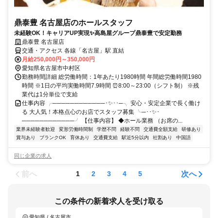
鼎泰豊 名古屋店のホールスタッフ
未経験OK！キャリアUP実現✨高島屋グループ鼎泰豊で安定勤務
鼎泰豊 名古屋店
交通・アクセス 各線「名古屋」駅 直結
月給250,000円～350,000円
愛知県名古屋市中村区
勤務時間詳細 総労働時間：1年あたり1980時間 年間総労働時間1980
時間 ※1日の平均実働時間7.9時間 ⏰8:00～23:00（シフト制） ※残
業代は1分単位で支給
仕事内容 ╭────────────･✨･･─╮ 安心・安定企業で長く働け
る 大人気！本格点心のお店でスタッフ募集 ╰─･･✨･
────────────╯ 【仕事内容】 ◆ホール業務 （お席の...
業界未経験者歓迎
変形労働時間制
学歴不問
経験不問
交通費全額支給
研修あり
賞与あり
ブランクOK
育休あり
交通費支給
駅近5分以内
社割あり
中国語
同じ企業の求人
前へ
次へ
1
2
3
4
5
この条件の新着求人を受け取る
愛知県 / 名古屋市