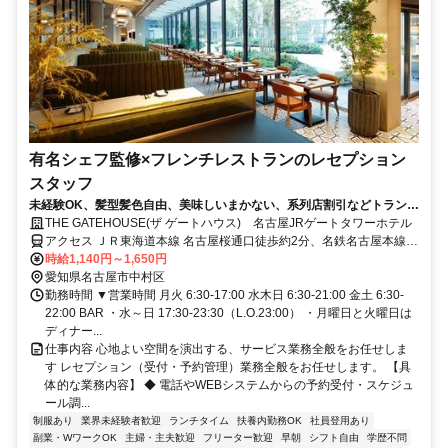
有名シェフ監修×フレンチレストランのレセプション
スタッフ
未経験OK、髪型髪色自由、美味しいまかない、系列店割引などトランジ
ットならではの厚待遇♪丁寧な研修で安心してスタート！東京・表参道で
THE GATEHOUSE(ザ ゲートハウス) 名古屋JRゲートタワーホテル
連日予約が埋まるモダンフレンチ『L’AS（ラス）』の兼子大輔シェフが
アクセス ＪＲ東海道本線 名古屋桜通口徒歩約2分、名鉄名古屋本線/
監修！名古屋JRゲートタワーホテル内のスタイリッシュなオールデイダ
名鉄空港線 名鉄名古屋北改札口徒歩約3分、名古屋市営桜通線 国際セ
時給1,140円～1,650円
イニング『THE GATEHOUSE』で働こう！
ンター（愛知県）4番口徒歩約9分 JR名古屋駅 直結
愛知県名古屋市中村区
勤務時間 ▼営業時間 月火 6:30-17:00 水木日 6:30-21:00 金土 6:30-
22:00 BAR ・水～日 17:30-23:30（L.O.23:00） ・月曜日と火曜日は
ディナー...
仕事内容 心地よい空間を演出する、サービス業務全般をお任せしま
す レセプション（受付・予約管理）業務全般をお任せします。 【具
体的な業務内容】 ◆ 電話やWEBシステムからの予約受付・スケジュ
ール調...
制服あり
業界未経験者歓迎
ランチタイム
扶養内勤務OK
社員登用あり
副業・WワークOK
主婦・主夫歓迎
フリーター歓迎
早朝
シフト自由
学歴不問