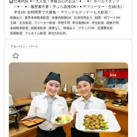
仕事内容 ✦✨大人気！本格点心のお店✨✦ ・✦✨ ホールスタッフ
✨✦・ ✦✨履歴書不要！手ぶら面接OK✨✦ ➰フリーター・主婦(夫)・
学生etc 全時間帯で大募集！ ➰ランチもディナーも大歓迎！...
制服あり
業界未経験者歓迎
扶養内勤務OK
社員登用あり
副業・WワークOK
主婦・主夫歓迎
フリーター歓迎
学歴不問
即日勤務OK
学生歓迎
経験不問
未経験者歓迎
経験者歓迎
残業なし
研修あり
ブランクOK
交通費支給
長期歓迎
フルタイム歓迎
駅近5分以内
アルバイト・パート