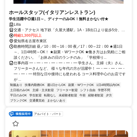
ホールスタッフ(イタリアンレストラン)
学生活躍中◎週1日～、ディナーのみOK！無料まかない付★
Lilla
交通・アクセス 地下鉄「久屋大通駅」1A・1B出口より徒歩5分、
「高岳駅」1番出口より徒歩12分 ★久屋大通公園”ケヤキヒロバ”から
時給1,300円以上
東へスグ！
愛知県名古屋市東区
勤務時間詳細 昼／10：00～16：00 夜／17：00～22：00 ★週1日
～、1日4時間～OK！ ★副業・WワークOK ★働き方はお気軽にご相
談ください。 「お休みの日のランチのみ」 「学校帰り...
仕事内容 ━・━・━・━・━・━・━ 学生さん、主婦（夫）さん、
フリーターさんなど、 様々な年代の方が活躍中！ ━・━・━・━・
━・━・━ 特別な日や接待にも使われる コース料理中心のお店です
が ...
制服あり
扶養内勤務OK
週1日からOK
副業・WワークOK
1日4時間以内OK
土日祝のみOK
主婦・主夫歓迎
フリーター歓迎
シフト自由
学歴不問
平日のみOK
学生歓迎
転勤なし
未経験者歓迎
午前
経験者歓迎
夕方
ブランクOK
交通費支給
まかないあり
アルバイト・パート