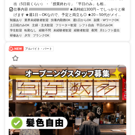
出（5日前くらい） ・「授業終わり」「平日のみ」も相...
仕事内容 //////////////////////////////////////////// ★高時給1300円～でしっかりと稼
げます ★週1日～OKなので、予定と両立も◎ ★20～50代がメイ...
制服あり
業界未経験者歓迎
扶養内勤務OK
週1日からOK
副業・WワークOK
土日祝のみOK
主婦・主夫歓迎
フリーター歓迎
シフト自由
平日のみOK
学生歓迎
転勤なし
経験不問
未経験者歓迎
経験者歓迎
夜間
月1シフト提出
研修あり
夕方
ブランクOK
アルバイト・パート