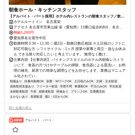
朝食ホール・キッチンスタッフ
【アルバイト・パート採用】ホテル内レストランの朝食スタッフ／飲食
未経験歓迎！主婦(夫)さん活躍中
ホテルルートイン 名古屋栄
アクセス 名古屋市営東山線 栄（愛知県）13番口徒歩約8分、名古屋
市営名城線 栄（愛知県）13番口徒歩約8分
時給1,200円
愛知県名古屋市中区
勤務時間 5:30～11:30 ◇週2日～勤務日数応相談 ※土日祝のシフトに
対応可能な方 シフトサイクル：1ヶ月 授業や家事と両立・急なお休み
も できる限り対応したいと考えています。 無理なく働け...
仕事内容 【仕事内容】 バイキングスタイルのホテル内朝食レストラ
ンにて、食器の片づけやテーブルの掃除、食洗器による皿洗い、お料
理の補充、厨房での簡単な調理などをお任せします。業務はマニュア
ル化されてい...
制服あり
扶養内勤務OK
副業・WワークOK
土日祝のみOK
主婦・主夫歓迎
資格取得支援あり
フリーター歓迎
学歴不問
車通勤OK
平日のみOK
学生歓迎
未経験者歓迎
午前
経験者歓迎
研修あり
ブランクOK
交通費支給
まかないあり
長期歓迎
週2・3日からOK
同じ企業の求人
アルバイト・パート