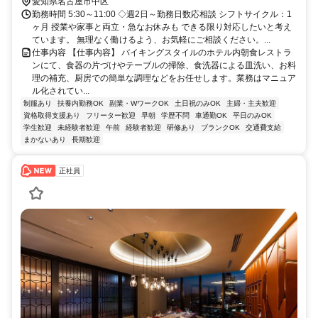
古屋市営名港線 東別院4番口徒歩約7分
愛知県名古屋市中区
勤務時間 5:30～11:00 ◇週2日～勤務日数応相談 シフトサイクル：1
ヶ月 授業や家事と両立・急なお休みも できる限り対応したいと考え
ています。 無理なく働けるよう、お気軽にご相談ください。...
仕事内容 【仕事内容】 バイキングスタイルのホテル内朝食レストラ
ンにて、食器の片づけやテーブルの掃除、食洗器による皿洗い、お料
理の補充、厨房での簡単な調理などをお任せします。業務はマニュア
ル化されてい...
制服あり
扶養内勤務OK
副業・WワークOK
土日祝のみOK
主婦・主夫歓迎
資格取得支援あり
フリーター歓迎
早朝
学歴不問
車通勤OK
平日のみOK
学生歓迎
未経験者歓迎
午前
経験者歓迎
研修あり
ブランクOK
交通費支給
まかないあり
長期歓迎
正社員