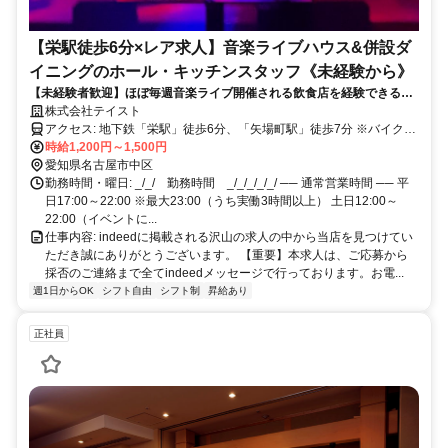
【栄駅徒歩6分×レア求人】音楽ライブハウス&併設ダ
イニングのホール・キッチンスタッフ《未経験から》
【未経験者歓迎】ほぼ毎週音楽ライブ開催される飲食店を経験できるチ
ャンス！
株式会社テイスト
アクセス: 地下鉄「栄駅」徒歩6分、「矢場町駅」徒歩7分 ※バイク
（原付）・自転車通勤可
時給1,200円～1,500円
愛知県名古屋市中区
勤務時間・曜日: _/_/ 勤務時間 _/_/_/_/_/ ── 通常営業時間 ── 平
日17:00～22:00 ※最大23:00（うち実働3時間以上） 土日12:00～
22:00（イベントに...
仕事内容: indeedに掲載される沢山の求人の中から当店を見つけてい
ただき誠にありがとうございます。 【重要】本求人は、ご応募から
採否のご連絡まで全てindeedメッセージで行っております。お電...
週1日からOK
シフト自由
シフト制
昇給あり
正社員