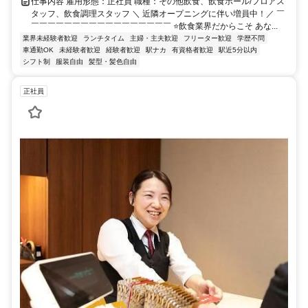
仕事内容 雇用形態：正社員 職種：その他飲食、飲食ホール/フロアス
タッフ、飲食調理スタッフ ＼ 近隣オープニングに伴い増員中！／ ￣
￣￣￣￣￣￣￣￣￣￣￣￣￣￣￣￣￣ ⭐飲食業界だからこそ あな...
業界未経験者歓迎
ランチタイム
主婦・主夫歓迎
フリーター歓迎
学歴不問
車通勤OK
未経験者歓迎
経験者歓迎
駅ナカ
有資格者歓迎
駅近5分以内
シフト制
服装自由
髪型・髪色自由
正社員