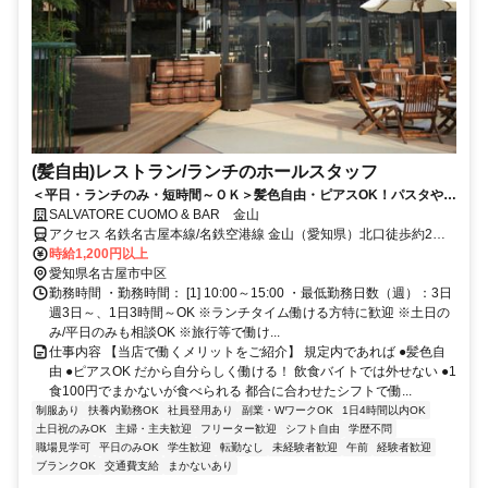
(髪自由)レストラン/ランチのホールスタッフ
＜平日・ランチのみ・短時間～ＯＫ＞髪色自由・ピアスOK！パスタやオ
リジナルメニューのまかない付き！
SALVATORE CUOMO & BAR 金山
アクセス 名鉄名古屋本線/名鉄空港線 金山（愛知県）北口徒歩約2
分、ＪＲ中央本線 金山（愛知県）北口徒歩約2分、名古屋市営名港線
時給1,200円以上
金山（愛知県）5番口徒歩約1分
愛知県名古屋市中区
勤務時間 ・勤務時間： [1] 10:00～15:00 ・最低勤務日数（週）：3日
週3日～、1日3時間～OK ※ランチタイム働ける方特に歓迎 ※土日の
み/平日のみも相談OK ※旅行等で働け...
仕事内容 【当店で働くメリットをご紹介】 規定内であれば ●髪色自
由 ●ピアスOK だから自分らしく働ける！ 飲食バイトでは外せない ●1
食100円でまかないが食べられる 都合に合わせたシフトで働...
制服あり
扶養内勤務OK
社員登用あり
副業・WワークOK
1日4時間以内OK
土日祝のみOK
主婦・主夫歓迎
フリーター歓迎
シフト自由
学歴不問
職場見学可
平日のみOK
学生歓迎
転勤なし
未経験者歓迎
午前
経験者歓迎
ブランクOK
交通費支給
まかないあり