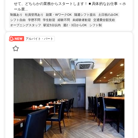
せて、どちらかの業務からスタートします！ ■ 具体的なお仕事 ＜ホ
ール業...
制服あり
社員登用あり
副業・WワークOK
隔週シフト提出
土日祝のみOK
シフト自由
学歴不問
学生歓迎
経験不問
未経験者歓迎
交通費全額支給
オープニングスタッフ
駅近5分以内
週2・3日からOK
シフト制
アルバイト・パート