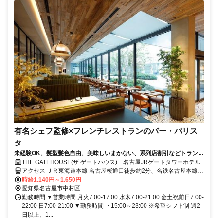
有名シェフ監修×フレンチレストランのバー・バリス
タ
未経験OK、髪型髪色自由、美味しいまかない、系列店割引などトランジ
ットならではの厚待遇♪丁寧な研修で安心してスタート！東京・表参道で
THE GATEHOUSE(ザ ゲートハウス) 名古屋JRゲートタワーホテル
連日予約が埋まるモダンフレンチ『L’AS（ラス）』の兼子大輔シェフが
アクセス ＪＲ東海道本線 名古屋桜通口徒歩約2分、名鉄名古屋本線/
監修！名古屋JRゲートタワーホテル内のスタイリッシュなオールデイダ
名鉄空港線 名鉄名古屋北改札口徒歩約3分、名古屋市営桜通線 国際セ
時給1,140円～1,650円
イニング『THE GATEHOUSE』にて、こだわりのコーヒーと洗練された
ンター（愛知県）4番口徒歩約9分 JR名古屋駅 直結
愛知県名古屋市中村区
サービスを提供しませんか？
勤務時間 ▼営業時間 月火7:00-17:00 水木7:00-21:00 金土祝前日7:00-
22:00 日7:00-21:00 ▼勤務時間 ・15:00～23:00 ※希望シフト制 週2
日以上、1...