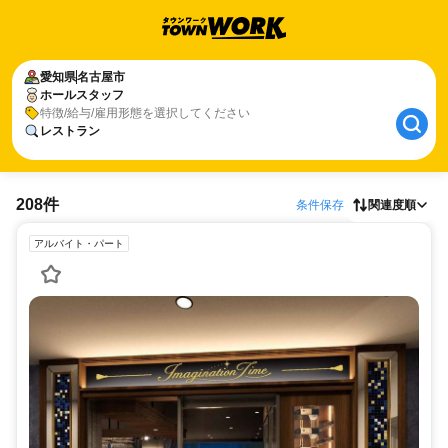
愛知県
名古屋市
ホールスタッフ
特徴/給与/雇用形態を選択してください
レストラン
208件
条件保存
関連度順
アルバイト・パート