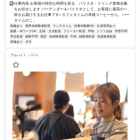
仕事内容 お客様の特別な時間を彩る、バリスタ・ドリンク業務全般
をお任せします バーテンダー＆バリスタとして、お客様に最高の一
杯をお届けするお仕事です♪ カフェタイムの本格コーヒーから、バー
タイムのこ...
制服あり
業界未経験者歓迎
ランチタイム
扶養内勤務OK
社員登用あり
副業・WワークOK
主婦・主夫歓迎
フリーター歓迎
早朝
シフト自由
学歴不問
学生歓迎
経験不問
英語
未経験者歓迎
午前
経験者歓迎
有資格者歓迎
研修あり
夕方
アルバイト・パート