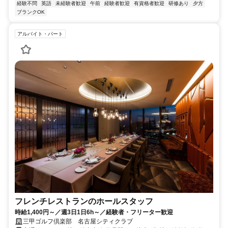
経験不問
英語
未経験者歓迎
午前
経験者歓迎
有資格者歓迎
研修あり
夕方
ブランクOK
アルバイト・パート
フレンチレストランのホールスタッフ
時給1,400円～／週3日1日6h～／経験者・フリーター歓迎
三甲ゴルフ倶楽部 名古屋シティクラブ