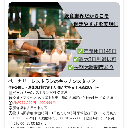
ベーカリーレストランのキッチンスタッフ
年休148日・週休3日制で新しい働き方を★｜月給28万円～
ベーカリー&レストラン沢村 名古屋
交通・アクセス 名古屋市営東山線名古屋駅から徒歩1分 ／ 名古屋市
営桜通線名古屋駅から徒歩1分 ／ 名鉄名古屋本線・名鉄空港線名鉄名
月給280,000円～400,000円
古屋駅から徒歩2分
愛知県名古屋市中村区
勤務時間詳細 実働時間：1日あたり9時間 平均勤務日数：1ヶ月あた
り21日 〜 24日 《 勤務時間 》 06:30～22:00 【勤務時間 シフト例】
[1] 6:00~15:00 [2] 7:...