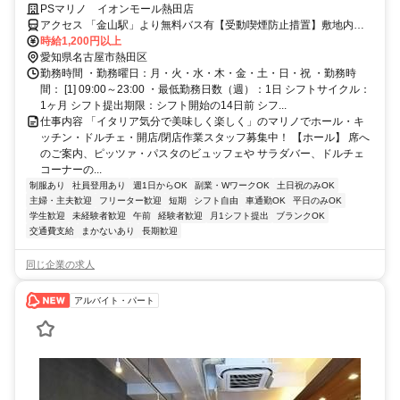
現！イタリアンマリノで働こう！
PSマリノ イオンモール熱田店
アクセス 「金山駅」より無料バス有【受動喫煙防止措置】敷地内禁
煙 （喫煙所/勤務地により異なる）
時給1,200円以上
愛知県名古屋市熱田区
勤務時間 ・勤務曜日：月・火・水・木・金・土・日・祝 ・勤務時
間： [1] 09:00～23:00 ・最低勤務日数（週）：1日 シフトサイクル：
1ヶ月 シフト提出期限：シフト開始の14日前 シフ...
仕事内容 「イタリア気分で美味しく楽しく」のマリノでホール・キ
ッチン・ドルチェ・開店/閉店作業スタッフ募集中！ 【ホール】 席へ
のご案内、ピッツァ・パスタのビュッフェや サラダバー、ドルチェ
コーナーの...
制服あり
社員登用あり
週1日からOK
副業・WワークOK
土日祝のみOK
主婦・主夫歓迎
フリーター歓迎
短期
シフト自由
車通勤OK
平日のみOK
学生歓迎
未経験者歓迎
午前
経験者歓迎
月1シフト提出
ブランクOK
交通費支給
まかないあり
長期歓迎
同じ企業の求人
アルバイト・パート