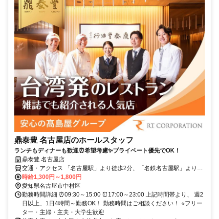
鼎泰豊 名古屋店のホールスタッフ
ランチもディナーも歓迎⏰希望考慮✨プライベート優先でOK！
鼎泰豊 名古屋店
交通・アクセス 「名古屋駅」より徒歩2分、「名鉄名古屋駅」より徒
歩2分、「近鉄名古屋」より徒歩3分
時給1,300円～1,800円
愛知県名古屋市中村区
勤務時間詳細 ⏰09:30～15:00 ⏰17:00～23:00 上記時間帯より、 週2
日以上、1日4時間～勤務OK！ 勤務時間はご相談ください！ ⭐フリー
ター・主婦・主夫・大学生歓迎