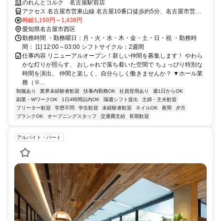
ルピアスOK/髪型髪色自由！
のれんとコルク 名古屋駅前店
アクセス 名古屋市営東山線 名古屋10番口徒歩約5分、名古屋市営桜
通線 名古屋10番口徒歩約5分、名古屋市営東山線 亀島3番口徒歩約8
時給1,150円～1,438円
分
愛知県名古屋市西区
勤務時間 ・勤務曜日：月・火・水・木・金・土・日・祝 ・勤務時
間： [1] 12:00～03:00 シフトサイクル：2週間
仕事内容 リニューアルオープン！新しい仲間を募集します！ やわら
かな灯りが照らす、 おしゃれで落ち着いた空間で ちょっぴり特別な
時間を演出。 仲間と楽しく、自分らしく働きませんか？ ▼ホール業
務（※...
制服あり
業界未経験者歓迎
扶養内勤務OK
社員登用あり
週1日からOK
副業・WワークOK
1日4時間以内OK
隔週シフト提出
主婦・主夫歓迎
フリーター歓迎
学歴不問
学生歓迎
未経験者歓迎
ネイルOK
夜間
夕方
ブランクOK
オープニングスタッフ
交通費支給
長期歓迎
アルバイト・パート