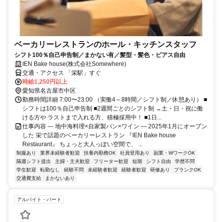
ベーカリーレストランのホール・キッチンスタッフ
シフト100％自己申告制／まかない有／髪型・髪色・ピアス自由
IEN Bake house(株式会社Somewhere)
交通・アクセス 「栄駅」すぐ
時給1,250円以上
愛知県名古屋市中区
勤務時間詳細 7:00〜23:00 （実働4～8時間／シフト制／休憩あり） ■
シフトは100％自己申告制 ■2週間ごとのシフト制 →土・日・祝に働
ける方や ラストまで入れる方、積極採用中！ ■1日...
仕事内容 ― 地中海料理×自家製パン×ワイン ― 2025年1月にオープン
した 栄で話題のベーカリーレストラン 『IEN Bake house
Restaurant』 ちょっと大人っぽい空間で、 ...
制服あり
業界未経験者歓迎
扶養内勤務OK
社員登用あり
副業・WワークOK
隔週シフト提出
主婦・主夫歓迎
フリーター歓迎
短期
シフト自由
学歴不問
学生歓迎
転勤なし
経験不問
未経験者歓迎
経験者歓迎
研修あり
ブランクOK
交通費支給
まかないあり
アルバイト・パート