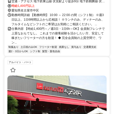
交通・アクセス 地下鉄東山線 伏見駅より徒歩9分 地下鉄鶴舞線 伏見
駅より徒歩9分
時給1,400円以上
愛知県名古屋市中区
勤務時間詳細 【勤務時間】 10:00 ～ 22:00 の間（シフト制） ※週3
日以上、1日6時間以上から応相談！ ※ランチのみ、ディナーのみ、
フルタイムなどシフトのご希望はお気軽にご相談ください。 ...
仕事内容 【時給1,400円～／週3日・1日6h～OK】会員制フレンチで
上質なおもてなし。 これまでの接客経験を活かしたい方、安定して
稼ぎたいフリーターの方を歓迎！ ◆ 完全会員制の上質空間で、ワ
ン...
制服あり
土日祝のみOK
フリーター歓迎
残業なし
賞与あり
交通費支給
週2・3日からOK
シフト制
髪型・髪色自由
アルバイト・パート