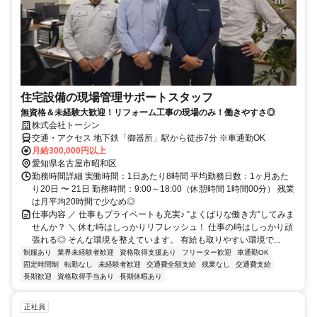
住宅設備の現場管理サポートスタッフ
無資格＆未経験大歓迎！リフォーム工事の現場のみ！働きやすさ◎
株式会社トーシン
交通・アクセス 地下鉄「御器所」駅から徒歩7分 ※車通勤OK
月給300,000円以上
愛知県名古屋市昭和区
勤務時間詳細 実働時間：1日あたり8時間 平均勤務日数：1ヶ月あた
り20日 〜 21日 勤務時間：9:00～18:00（休憩時間 1時間00分） 残業
は月平均20時間で少なめ◎
仕事内容 ／ 仕事もプライベートも充実♪ ”よくばりな働き方”してみま
せんか？ ＼ 休む時はしっかりリフレッシュ！ 仕事の時はしっかり頑
張れる◎ そんな環境を整えています。 有給も取りやすい環境で...
制服あり
業界未経験者歓迎
資格取得支援あり
フリーター歓迎
車通勤OK
固定時間制
転勤なし
未経験者歓迎
交通費全額支給
残業なし
交通費支給
長期歓迎
資格取得手当あり
長期休暇あり
正社員