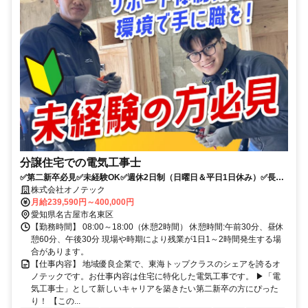
分譲住宅での電気工事士
✅第二新卒必見✅未経験OK✅週休2日制（日曜日＆平日1日休み）✅長期
連休あり
株式会社オノテック
月給239,590円～400,000円
愛知県名古屋市名東区
【勤務時間】 08:00～18:00（休憩2時間） 休憩時間:午前30分、昼休
憩60分、午後30分 現場や時期により残業が1日1～2時間発生する場
合があります。
【仕事内容】 地域優良企業で、東海トップクラスのシェアを誇るオ
ノテックです。お仕事内容は住宅に特化した電気工事です。 ▶「電
気工事士」として新しいキャリアを築きたい第二新卒の方にぴった
り！ 【この...