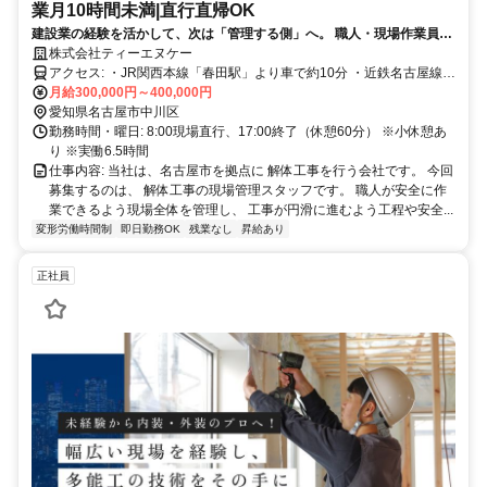
業月10時間未満|直行直帰OK
建設業の経験を活かして、次は「管理する側」へ。 職人・現場作業員・
職長など、建設業界での実務経験があれば応募可能です。 解体工事や現
株式会社ティーエヌケー
場監督の経験は問いません。17時終了・残業月10時間未満・直行直帰
アクセス: ・JR関西本線「春田駅」より車で約10分 ・近鉄名古屋線
OK。 現場で培った経験を活かしながら、管理業務へのステップアップ
「伏屋駅」より車で約10分 ・車通勤OK
月給300,000円～400,000円
と働き方の改善を目指せる環境です。
愛知県名古屋市中川区
勤務時間・曜日: 8:00現場直行、17:00終了（休憩60分） ※小休憩あ
り ※実働6.5時間
仕事内容: 当社は、名古屋市を拠点に 解体工事を行う会社です。 今回
募集するのは、 解体工事の現場管理スタッフです。 職人が安全に作
業できるよう現場全体を管理し、 工事が円滑に進むよう工程や安全...
変形労働時間制
即日勤務OK
残業なし
昇給あり
正社員