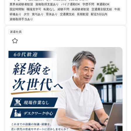
業界未経験者歓迎
資格取得支援あり
バイク通勤OK
学歴不問
車通勤OK
固定時間制
職場見学可
転勤なし
経験不問
未経験者歓迎
交通費全額支給
午前
研修あり
夕方
賞与あり
育休あり
交通費支給
長期歓迎
駅近5分以内
資格取得手当あり
派遣社員