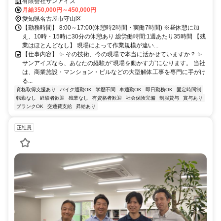
有限会社サンアイズ
月給350,000円～450,000円
愛知県名古屋市守山区
【勤務時間】 8:00～17:00(休憩時2時間・実働7時間) ※昼休憩に加
え、10時・15時に30分の休憩あり 総労働時間:1週あたり35時間 【残
業はほとんどなし】 現場によって作業規模が違い...
【仕事内容】 ✨ その技術、今の現場で本当に活かせていますか？ ✨
サンアイズなら、あなたの経験が“現場を動かす力”になります。 当社
は、商業施設・マンション・ビルなどの大型解体工事を専門に手がけ
る...
資格取得支援あり
バイク通勤OK
学歴不問
車通勤OK
即日勤務OK
固定時間制
転勤なし
経験者歓迎
残業なし
有資格者歓迎
社会保険完備
制服貸与
賞与あり
ブランクOK
交通費支給
昇給あり
正社員