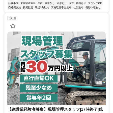
経験不問
未経験者歓迎
午前
残業なし
研修あり
夕方
賞与あり
ブランクOK
交通費支給
長期歓迎
駅近5分以内
資格取得手当あり
社割あり
長期休暇あり
正社員
【建設業経験者募集】現場管理スタッフ|17時終了|残