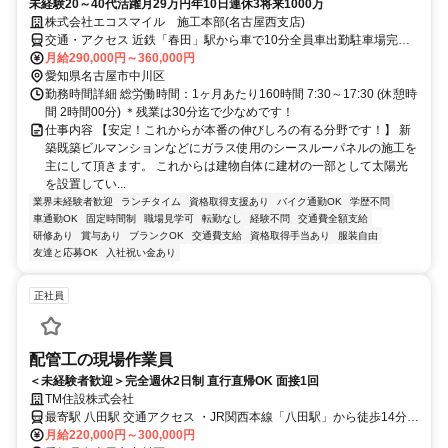
未経験20～40代活躍月29万円年10日連休3将来1000万
株式会社エコスマイル 施工本部(名古屋西支店)
交通・アクセス 近鉄「春田」駅から車で10分全員車出勤駐車場完備
ガソリン代支給
月給290,000円～360,000円
愛知県名古屋市中川区
勤務時間詳細 総労働時間：1ヶ月あたり160時間 7:30～17:30 (休憩時
間 2時間00分) ＊残業は30分迄で少なめです！
仕事内容 【安定！これからが本番の伸びしろの有る分野です！】 新
築既築ビルマンションなどにガラス使用のシースルーパネルの施工を
主にして頂きます。 これからは建物自体に建材の一部として太陽光
を設置してい...
業界未経験者歓迎
ランチタイム
資格取得支援あり
バイク通勤OK
学歴不問
車通勤OK
固定時間制
職場見学可
転勤なし
経験不問
交通費全額支給
研修あり
賞与あり
ブランクOK
交通費支給
資格取得手当あり
服装自由
友達と応募OK
入社祝い金あり
正社員
配管工の現場作業員
＜未経験者歓迎＞完全週休2日制 直行直帰OK 面接1回
TM住設株式会社
最寄駅 八田駅 交通アクセス ・JR関西本線「八田駅」から徒歩14分
・地下鉄東山線「八田駅」から徒歩14分 ・近鉄名古屋線「近鉄八田
月給220,000円～300,000円