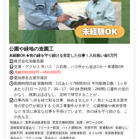
公園や緑地の造園工
未経験OK★街の緑を守り続ける安定した仕事！入社祝い金5万円
株式会社加藤造園
交通・アクセス 市バス「八百島」バス停から徒歩1分 ＊車通勤OK
月給300,000円～450,000円
愛知県名古屋市港区
勤務時間詳細 実働時間：1日あたり7時間30分 平均勤務日数：1ヶ月
あたり21日 〜 22日 7：30～17：00 (休憩時間：2時間) ◎案件の並行
がなく、残業はほぼなし。 定時で帰宅することが...
仕事内容 ＼街を緑で彩る仕事、始めませんか？／ 私たちは名古屋市
等の官公庁が発注する 公共工事案件が大半で、公園整備や維持管理
など 生活に身近な仕事を手掛けています。 街の緑を守り続ける、こ
の先も欠...
制服あり
業界未経験者歓迎
変形労働時間制
副業・WワークOK
資格取得支援あり
フリーター歓迎
バイク通勤OK
学歴不問
車通勤OK
転勤なし
経験不問
未経験者歓迎
交通費全額支給
経験者歓迎
ネイルOK
有資格者歓迎
賞与あり
ブランクOK
育休あり
交通費支給