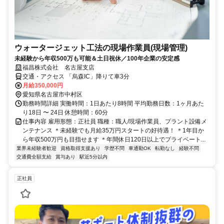
ウォータージェット工法の現場作業員(現場管理)
未経験から年収500万も可能＆土日祝休／100年企業の安定感
福昌株式会社 名古屋支店
交通・アクセス 「烏森IC」降りて車3分
月給350,000円
愛知県名古屋市中村区
勤務時間詳細 実働時間：1日あたり8時間 平均勤務日数：1ヶ月あた
り18日 〜 24日 休憩時間：60分
仕事内容 雇用形態：正社員 職種：職人/現場作業員、プラント設備メ
ンテナンス ＊未経験でも月給35万円スタートの好待遇！ ＊1年目か
ら年収500万円も目指せます ＊年間休日120日以上でプライベート...
業界未経験者歓迎
資格取得支援あり
学歴不問
車通勤OK
転勤なし
経験不問
交通費全額支給
賞与あり
駅近5分以内
正社員