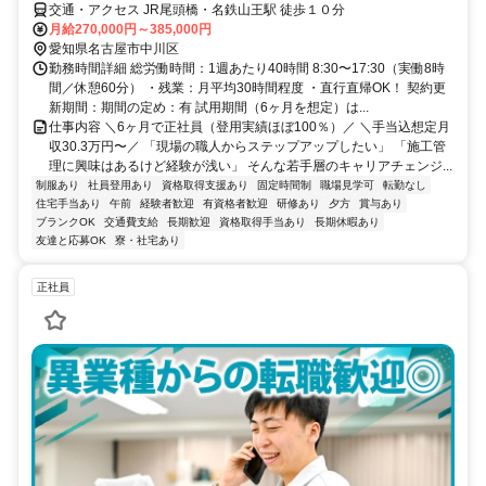
交通・アクセス JR尾頭橋・名鉄山王駅 徒歩１０分
月給270,000円～385,000円
愛知県名古屋市中川区
勤務時間詳細 総労働時間：1週あたり40時間 8:30〜17:30（実働8時
間／休憩60分） ・残業：月平均30時間程度 ・直行直帰OK！ 契約更
新期間：期間の定め：有 試用期間（6ヶ月を想定）は...
仕事内容 ＼6ヶ月で正社員（登用実績ほぼ100％）／ ＼手当込想定月
収30.3万円〜／ 「現場の職人からステップアップしたい」 「施工管
理に興味はあるけど経験が浅い」 そんな若手層のキャリアチェンジ...
制服あり
社員登用あり
資格取得支援あり
固定時間制
職場見学可
転勤なし
住宅手当あり
午前
経験者歓迎
有資格者歓迎
研修あり
夕方
賞与あり
ブランクOK
交通費支給
長期歓迎
資格取得手当あり
長期休暇あり
友達と応募OK
寮・社宅あり
正社員