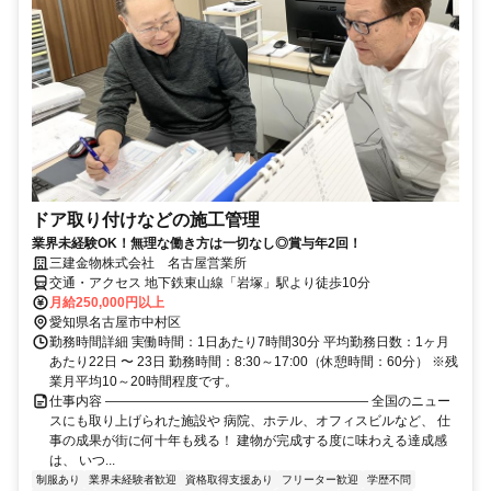
ドア取り付けなどの施工管理
業界未経験OK！無理な働き方は一切なし◎賞与年2回！
三建金物株式会社 名古屋営業所
交通・アクセス 地下鉄東山線「岩塚」駅より徒歩10分
月給250,000円以上
愛知県名古屋市中村区
勤務時間詳細 実働時間：1日あたり7時間30分 平均勤務日数：1ヶ月
あたり22日 〜 23日 勤務時間：8:30～17:00（休憩時間：60分） ※残
業月平均10～20時間程度です。
仕事内容 ―――――――――――――――――――― 全国のニュー
スにも取り上げられた施設や 病院、ホテル、オフィスビルなど、 仕
事の成果が街に何十年も残る！ 建物が完成する度に味わえる達成感
は、 いつ...
制服あり
業界未経験者歓迎
資格取得支援あり
フリーター歓迎
学歴不問