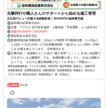
先輩同行や職人さんのサポートから始める施工管理
正社員デビュー応援＆未経験歓迎！月5000円の独身寮完備
協和建設起業株式会社
交通・アクセス 地下鉄名城線・上飯田線「平安通駅」より徒歩3分
月給200,000円～260,000円
愛知県名古屋市北区
勤務時間詳細 実働時間：1日あたり8時間 平均勤務日数：1ヶ月あた
り18日 〜 22日 8:00～17:00(実働8時間) ＊毎日だいたい19時～20時
には 仕事を終えています。 定時退社する...
仕事内容 ／ 未経験から一人前の ”施工管理” に！！ ＼ 本当に未経験で
大丈夫◎ いまは離職中…でも、 転職回数が多くても、 社会人経験が
なくても、 もちろん建設業経験がなくても 本当に！問題ない...
業界未経験者歓迎
フリーター歓迎
学歴不問
固定時間制
転勤なし
経験不問
未経験者歓迎
交通費全額支給
経験者歓迎
有資格者歓迎
研修あり
賞与あり
ブランクOK
駅近5分以内
長期休暇あり
寮・社宅あり
正社員