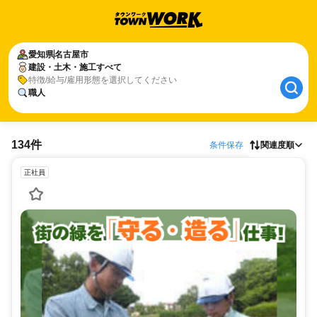
愛知県
名古屋市
建設・土木・施工すべて
特徴/給与/雇用形態を選択してください
職人
134件
条件保存
関連度順
正社員