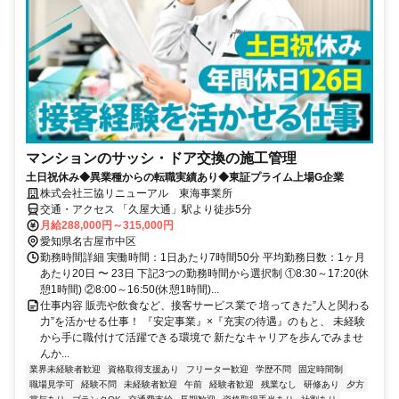
マンションのサッシ・ドア交換の施工管理
土日祝休み◆異業種からの転職実績あり◆東証プライム上場G企業
株式会社三協リニューアル 東海事業所
交通・アクセス 「久屋大通」駅より徒歩5分
月給288,000円～315,000円
愛知県名古屋市中区
勤務時間詳細 実働時間：1日あたり7時間50分 平均勤務日数：1ヶ月
あたり20日 〜 23日 下記3つの勤務時間から選択制 ①8:30～17:20(休
憩1時間) ②8:00～16:50(休憩1時間)...
仕事内容 販売や飲食など、接客サービス業で 培ってきた”人と関わる
力”を活かせる仕事！ 『安定事業』×『充実の待遇』のもと、 未経験
から手に職付けて活躍できる環境で 新たなキャリアを歩んでみませ
んか...
業界未経験者歓迎
資格取得支援あり
フリーター歓迎
学歴不問
固定時間制
職場見学可
経験不問
未経験者歓迎
午前
経験者歓迎
残業なし
研修あり
夕方