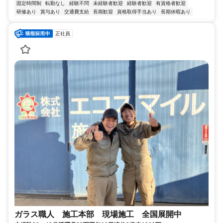
固定時間制
転勤なし
経験不問
未経験者歓迎
経験者歓迎
有資格者歓迎
研修あり
賞与あり
交通費支給
長期歓迎
資格取得手当あり
長期休暇あり
正社員
ガラス職人 施工本部 現場施工 全国展開中