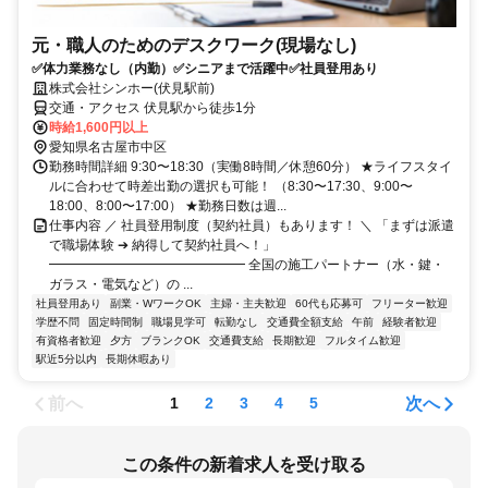
元・職人のためのデスクワーク(現場なし)
✅体力業務なし（内勤）✅シニアまで活躍中✅社員登用あり
株式会社シンホー(伏見駅前)
交通・アクセス 伏見駅から徒歩1分
時給1,600円以上
愛知県名古屋市中区
勤務時間詳細 9:30〜18:30（実働8時間／休憩60分） ★ライフスタイ
ルに合わせて時差出勤の選択も可能！ （8:30〜17:30、9:00〜
18:00、8:00〜17:00） ★勤務日数は週...
仕事内容 ／ 社員登用制度（契約社員）もあります！ ＼ 「まずは派遣
で職場体験 ➔ 納得して契約社員へ！」
━━━━━━━━━━━━━━━ 全国の施工パートナー（水・鍵・
ガラス・電気など）の ...
社員登用あり
副業・WワークOK
主婦・主夫歓迎
60代も応募可
フリーター歓迎
学歴不問
固定時間制
職場見学可
転勤なし
交通費全額支給
午前
経験者歓迎
有資格者歓迎
夕方
ブランクOK
交通費支給
長期歓迎
フルタイム歓迎
駅近5分以内
長期休暇あり
前へ
次へ
1
2
3
4
5
この条件の新着求人を受け取る