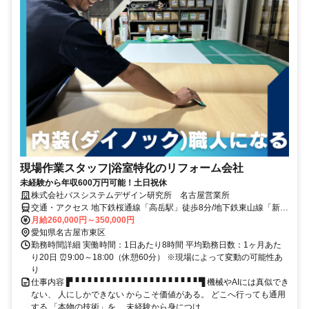
現場作業スタッフ|浴室特化のリフォーム会社
未経験から年収600万円可能！土日祝休
株式会社バスシステムデザイン研究所 名古屋営業所
交通・アクセス 地下鉄桜通線「高岳駅」徒歩8分/地下鉄東山線「新栄
町駅」徒歩10分 ※社用車通勤もOK
月給260,000円～350,000円
愛知県名古屋市東区
勤務時間詳細 実働時間：1日あたり8時間 平均勤務日数：1ヶ月あた
り20日 ⏰9:00～18:00（休憩60分） ※現場によって変動の可能性あ
り
仕事内容 ▛▝▝▝▝▝▝▝▝▝▝▝▝▝▝▝▝▝▝▝▝ ▜ 機械やAIには真似でき
ない、 人にしかできない からこそ価値がある。 どこへ行っても通用
する 「本物の技術」を、 未経験から身につけ...