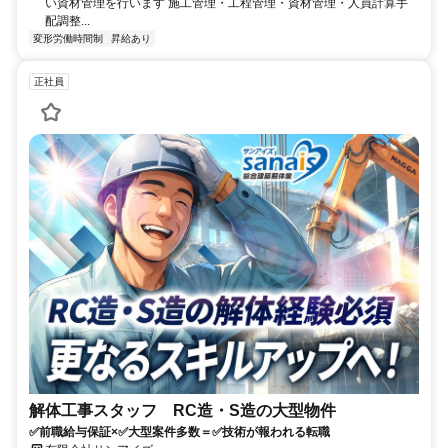
い資材管理を行います 施工管理・工程管理・資材管理・人員計算手
配調整...
変形労働時間制
昇給あり
正社員
解体工事スタッフ RC造・S造の大型物件
✅前職給与保証×✅大型案件多数＝✅技術が報われる転職