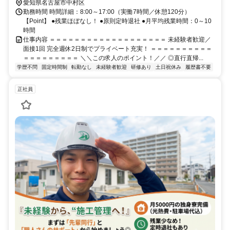
駅」から徒歩15分
愛知県名古屋市中村区
勤務時間 時間詳細：8:00～17:00（実働7時間／休憩120分）
【Point】 ●残業ほぼなし！ ●原則定時退社 ●月平均残業時間：0～10
時間
仕事内容 ＝＝＝＝＝＝＝＝＝＝＝＝＝＝＝＝＝＝＝ 未経験者歓迎／
面接1回 完全週休2日制でプライベート充実！ ＝＝＝＝＝＝＝＝＝＝
＝＝＝＝＝＝＝＝＝ ＼＼この求人のポイント！／／ ◎直行直帰...
学歴不問
固定時間制
転勤なし
未経験者歓迎
研修あり
土日祝休み
履歴書不要
正社員