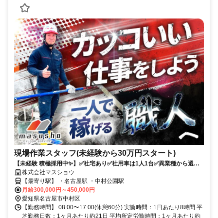
現場作業スタッフ(未経験から30万円スタート)
【未経験 積極採用中✨】✅社宅あり✅社用車は1人1台✅異業種から選ば
れています⭕
株式会社マスショウ
【最寄り駅】 ・名古屋駅 ・中村公園駅
月給300,000円～450,000円
愛知県名古屋市中村区
【勤務時間】 08:00〜17:00(休憩60分) 実働時間：1日あたり8時間 平
均勤務日数：1ヶ月あたり約21日 平均所定労働時間：1ヶ月あたり約