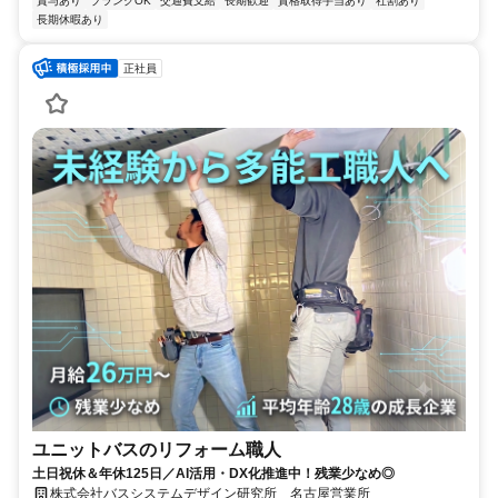
賞与あり
ブランクOK
交通費支給
長期歓迎
資格取得手当あり
社割あり
長期休暇あり
正社員
ユニットバスのリフォーム職人
土日祝休＆年休125日／AI活用・DX化推進中！残業少なめ◎
株式会社バスシステムデザイン研究所 名古屋営業所