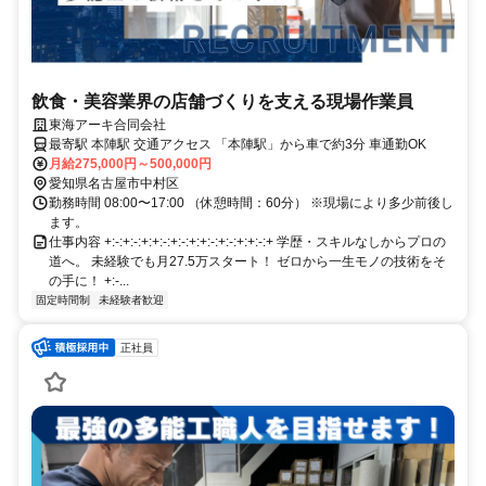
飲食・美容業界の店舗づくりを支える現場作業員
東海アーキ合同会社
最寄駅 本陣駅 交通アクセス 「本陣駅」から車で約3分 車通勤OK
月給275,000円～500,000円
愛知県名古屋市中村区
勤務時間 08:00〜17:00 （休憩時間：60分） ※現場により多少前後し
ます。
仕事内容 +:-:+:-:+:+:-:+:-:+:+:-:+:-:+:+:-:+ 学歴・スキルなしからプロの
道へ。 未経験でも月27.5万スタート！ ゼロから一生モノの技術をそ
の手に！ +:-...
固定時間制
未経験者歓迎
正社員