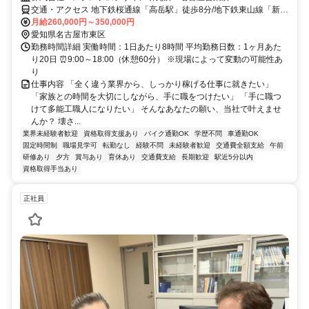
交通・アクセス 地下鉄桜通線「高岳駅」徒歩8分/地下鉄東山線「新栄
町駅」徒歩10分 ※社用車通勤もOK
月給260,000円～350,000円
愛知県名古屋市東区
勤務時間詳細 実働時間：1日あたり8時間 平均勤務日数：1ヶ月あた
り20日 ⏰9:00～18:00（休憩60分） ※現場によって変動の可能性あ
り
仕事内容 「全く違う業界から、しっかり稼げる仕事に就きたい」
「家族との時間を大切にしながら、手に職をつけたい」 「手に職つ
けて多能工職人になりたい」 そんなあなたの願い、当社で叶えませ
んか？ 壊さ...
業界未経験者歓迎
資格取得支援あり
バイク通勤OK
学歴不問
車通勤OK
固定時間制
職場見学可
転勤なし
経験不問
未経験者歓迎
交通費全額支給
午前
研修あり
夕方
賞与あり
育休あり
交通費支給
長期歓迎
駅近5分以内
資格取得手当あり
正社員