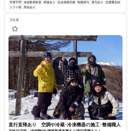
学歴不問
未経験者歓迎
研修あり
社会保険完備
制服貸与
賞与あり
交通費支給
シフト制
昇給あり
正社員
直行直帰あり 空調や冷蔵･冷凍機器の施工･整備職人