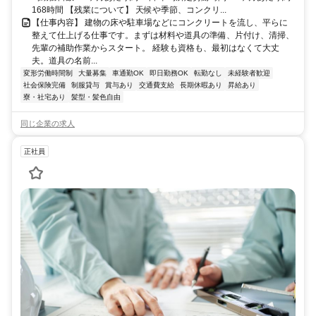
168時間 【残業について】 天候や季節、コンクリ...
【仕事内容】 建物の床や駐車場などにコンクリートを流し、平らに
整えて仕上げる仕事です。まずは材料や道具の準備、片付け、清掃、
先輩の補助作業からスタート。 経験も資格も、最初はなくて大丈
夫。道具の名前...
変形労働時間制
大量募集
車通勤OK
即日勤務OK
転勤なし
未経験者歓迎
社会保険完備
制服貸与
賞与あり
交通費支給
長期休暇あり
昇給あり
寮・社宅あり
髪型・髪色自由
同じ企業の求人
正社員