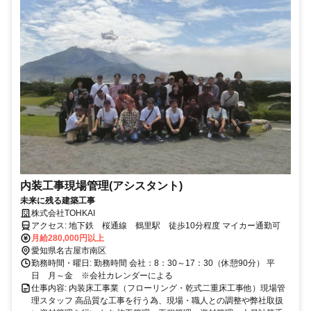
内装工事現場管理(アシスタント)
未来に残る建築工事
株式会社TOHKAI
アクセス: 地下鉄 桜通線 鶴里駅 徒歩10分程度 マイカー通勤可
月給280,000円以上
愛知県名古屋市南区
勤務時間・曜日: 勤務時間 会社：8：30～17：30（休憩90分） 平
日 月～金 ※会社カレンダーによる
仕事内容: 内装床工事業（フローリング・乾式二重床工事他）現場管
理スタッフ 高品質な工事を行う為、現場・職人との調整や弊社取扱