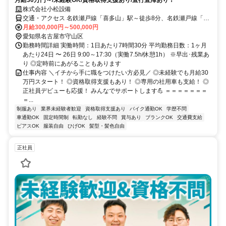
月給30万円～/未経験OK/資格取得支援あり/直行直帰あり！
株式会社小松設備
交通・アクセス 名鉄瀬戸線「喜多山」駅～徒歩8分、名鉄瀬戸線「大
森・金城学院前」駅～徒歩7分
月給300,000円～500,000円
愛知県名古屋市守山区
勤務時間詳細 実働時間：1日あたり7時間30分 平均勤務日数：1ヶ月
あたり24日 〜 26日 9:00～17:30（実働7.5h/休憩1h） ※早出･残業あ
り ◎定時前にあがることもあります
仕事内容 ＼イチから手に職をつけたい方必見／ ◎未経験でも月給30
万円スタート！ ◎資格取得支援もあり！ ◎専用の社用車も支給！ ◎
正社員デビューも応援！ みんなでサポートします💪 ＝＝＝＝＝＝＝
＝...
制服あり
業界未経験者歓迎
資格取得支援あり
バイク通勤OK
学歴不問
車通勤OK
固定時間制
転勤なし
経験不問
賞与あり
ブランクOK
交通費支給
ピアスOK
服装自由
ひげOK
髪型・髪色自由
正社員